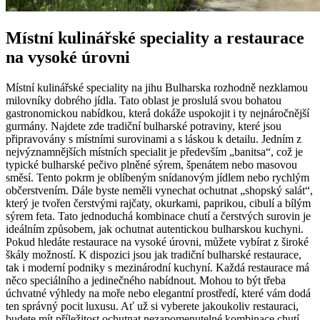
Místní kulinářské speciality a restaurace
na vysoké úrovni
Místní kulinářské speciality na jihu Bulharska rozhodně nezklamou
milovníky dobrého jídla. Tato oblast je proslulá svou bohatou
gastronomickou nabídkou, která dokáže uspokojit i ty nejnáročnější
gurmány. Najdete zde tradiční bulharské potraviny, které jsou
připravovány s místními surovinami a s láskou k detailu. Jedním z
nejvýznamnějších místních specialit je především „banitsa“, což je
typické bulharské pečivo plněné sýrem, špenátem nebo masovou
směsí. Tento pokrm je oblíbeným snídanovým jídlem nebo rychlým
občerstvením. Dále byste neměli vynechat ochutnat „shopský salát“,
který je tvořen čerstvými rajčaty, okurkami, paprikou, cibulí a bílým
sýrem feta. Tato jednoduchá kombinace chutí a čerstvých surovin je
ideálním způsobem, jak ochutnat autentickou bulharskou kuchyni.
Pokud hledáte restaurace na vysoké úrovni, můžete vybírat z široké
škály možností. K dispozici jsou jak tradiční bulharské restaurace,
tak i moderní podniky s mezinárodní kuchyní. Každá restaurace má
něco speciálního a jedinečného nabídnout. Mohou to být třeba
úchvatné výhledy na moře nebo elegantní prostředí, které vám dodá
ten správný pocit luxusu. Ať už si vyberete jakoukoliv restauraci,
budete mít příležitost ochutnat nezapomenutelné kombinace chutí,