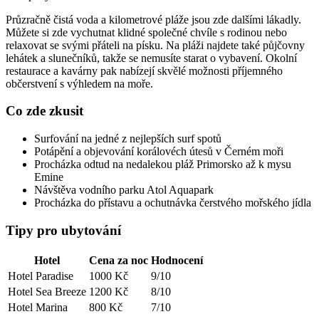
Průzračně čistá voda a kilometrové pláže jsou zde dalšími lákadly.
Můžete si zde vychutnat klidné společné chvíle s rodinou nebo
relaxovat se svými přáteli na písku. Na pláži najdete také půjčovny
lehátek a slunečníků, takže se nemusíte starat o vybavení. Okolní
restaurace a kavárny pak nabízejí skvělé možnosti příjemného
občerstvení s výhledem na moře.
Co zde zkusit
Surfování na jedné z nejlepších surf spotů
Potápění a objevování korálovéch útesů v Černém moři
Procházka odtud na nedalekou pláž Primorsko až k mysu
Emine
Návštěva vodního parku Atol Aquapark
Procházka do přístavu a ochutnávka čerstvého mořského jídla
Tipy pro ubytování
Hotel
Cena za noc
Hodnocení
Hotel Paradise
1000 Kč
9/10
Hotel Sea Breeze
1200 Kč
8/10
Hotel Marina
800 Kč
7/10