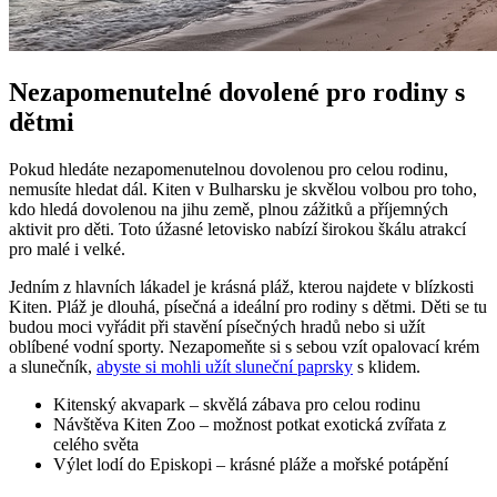
Nezapomenutelné dovolené pro rodiny s
dětmi
Pokud hledáte nezapomenutelnou dovolenou pro celou rodinu,
nemusíte hledat dál. Kiten v Bulharsku je skvělou volbou pro toho,
kdo hledá dovolenou na jihu země, plnou zážitků a příjemných
aktivit pro děti. Toto úžasné letovisko nabízí širokou škálu atrakcí
pro malé i velké.
Jedním z hlavních lákadel je krásná pláž, kterou najdete v blízkosti
Kiten. Pláž je dlouhá, písečná a ideální pro rodiny s dětmi. Děti se tu
budou moci vyřádit při stavění písečných hradů nebo si užít
oblíbené vodní sporty. Nezapomeňte si s sebou vzít opalovací krém
a slunečník,
abyste si mohli užít sluneční paprsky
s klidem.
Kitenský akvapark – skvělá zábava pro celou rodinu
Návštěva Kiten Zoo – možnost potkat exotická zvířata z
celého světa
Výlet lodí do Episkopi – krásné pláže a mořské potápění