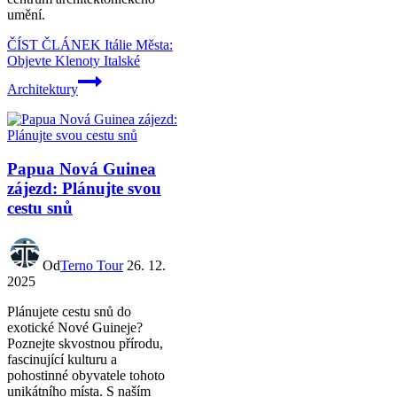
umění.
ČÍST ČLÁNEK
Itálie Města:
Objevte Klenoty Italské
Architektury
Papua Nová Guinea
zájezd: Plánujte svou
cestu snů
Od
Terno Tour
26. 12.
2025
Plánujete cestu snů do
exotické Nové Guineje?
Poznejte skvostnou přírodu,
fascinující kulturu a
pohostinné obyvatele tohoto
unikátního místa. S naším