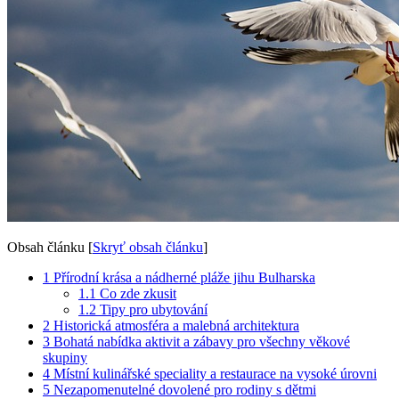
Obsah článku
[
Skryť obsah článku
]
1
Přírodní krása a nádherné pláže jihu Bulharska
1.1
Co zde zkusit
1.2
Tipy pro ubytování
2
Historická atmosféra a malebná architektura
3
Bohatá nabídka aktivit a zábavy pro všechny věkové
skupiny
4
Místní kulinářské speciality a restaurace na vysoké úrovni
5
Nezapomenutelné dovolené pro rodiny s dětmi