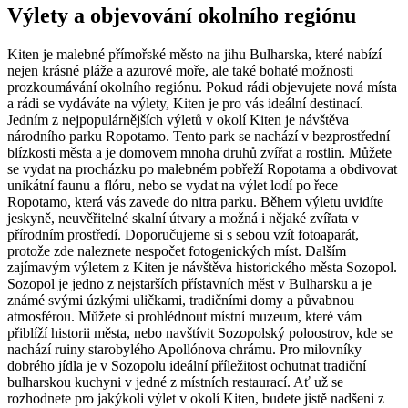
Výlety a objevování okolního regiónu
Kiten je malebné přímořské město na jihu Bulharska, které nabízí
nejen krásné pláže a azurové moře, ale také bohaté možnosti
prozkoumávání okolního regiónu. Pokud rádi objevujete nová místa
a rádi se vydáváte na výlety, Kiten je pro vás ideální destinací.
Jedním z nejpopulárnějších výletů v okolí Kiten je návštěva
národního parku Ropotamo. Tento park se nachází v bezprostřední
blízkosti města a je domovem mnoha druhů zvířat a rostlin. Můžete
se vydat na procházku po malebném pobřeží Ropotama a obdivovat
unikátní faunu a flóru, nebo se vydat na výlet lodí po řece
Ropotamo, která vás zavede do nitra parku. Během výletu uvidíte
jeskyně, neuvěřitelné skalní útvary a možná i nějaké zvířata v
přírodním prostředí. Doporučujeme si s sebou vzít fotoaparát,
protože zde naleznete nespočet fotogenických míst. Dalším
zajímavým výletem z Kiten je návštěva historického města Sozopol.
Sozopol je jedno z nejstarších přístavních měst v Bulharsku a je
známé svými úzkými uličkami, tradičními domy a půvabnou
atmosférou. Můžete si prohlédnout místní muzeum, které vám
přiblíží historii města, nebo navštívit Sozopolský poloostrov, kde se
nachází ruiny starobylého Apollónova chrámu. Pro milovníky
dobrého jídla je v Sozopolu ideální příležitost ochutnat tradiční
bulharskou kuchyni v jedné z místních restaurací. Ať už se
rozhodnete pro jakýkoli výlet v okolí Kiten, budete jistě nadšeni z