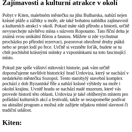
Zajímavosti a kulturní atrakce v okolí
Pobyt v Kiten, malebném městečku na jihu Bulharska, nabízí nejen
krásné pláže a zážitky u moře, ale také bohatou nabídku zajímavostí
a kulturních atrakcí v okolí. Pokud máte rádi přírodu a historii, určitě
nevynechejte návštěvu místa s názvem Ropotamo. Tato říční delta je
známá svou unikátní flórou a faunou. Můžete si zde vychutnat
procházku po přírodní rezervaci, pozorovat ohrožené druhy ptáků
nebo se projet lodí po řece. Určitě si vezměte foťák, budete se tu
chtít pochlubit krásnými snímky a vzpomínkami na toto fascinující
místo.
Pokud jste spíše vášniví milovníci historie, pak vám určitě
doporučujeme navštívit historický hrad Urdoviza, který se nachází v
nedalekém městečku Sozopol. Tento starobylý stavební komplex
pochází z dob Byzantské říše a nabízí krásné výhledy na moře i
okolní krajinu. Uvnitř hradu se nachází malé muzeum, které vás
provede historií této oblasti. Urdoviza je také oblíbeným místem pro
pořádání kulturních akcí a festivalů, takže se nezapomeňte podívat
na aktuální program a možná zde zažijete nějakou místní slavnost či
tradiční událost.
Kiten: