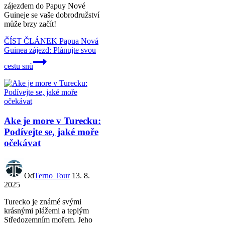
zájezdem do Papuy Nové
Guineje se vaše dobrodružství
může brzy začít!
ČÍST ČLÁNEK
Papua Nová
Guinea zájezd: Plánujte svou
cestu snů
Ake je more v Turecku:
Podívejte se, jaké moře
očekávat
Od
Terno Tour
13. 8.
2025
Turecko je známé svými
krásnými plážemi a teplým
Středozemním mořem. Jeho