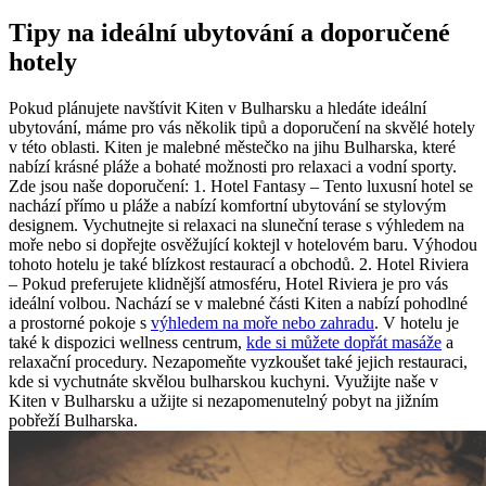
Tipy na ideální ubytování a doporučené
hotely
Pokud plánujete navštívit Kiten v Bulharsku a hledáte ideální
ubytování, máme pro vás několik tipů a doporučení na skvělé hotely
v této oblasti. Kiten je malebné městečko na jihu Bulharska, které
nabízí krásné pláže a bohaté možnosti pro relaxaci a vodní sporty.
Zde jsou naše doporučení: 1. Hotel Fantasy – Tento luxusní hotel se
nachází přímo u pláže a nabízí komfortní ubytování se stylovým
designem. Vychutnejte si relaxaci na sluneční terase s výhledem na
moře nebo si dopřejte osvěžující koktejl v hotelovém baru. Výhodou
tohoto hotelu je také blízkost restaurací a obchodů. 2. Hotel Riviera
– Pokud preferujete klidnější atmosféru, Hotel Riviera je pro vás
ideální volbou. Nachází se v malebné části Kiten a nabízí pohodlné
a prostorné pokoje s
výhledem na moře nebo zahradu
. V hotelu je
také k dispozici wellness centrum,
kde si můžete dopřát masáže
a
relaxační procedury. Nezapomeňte vyzkoušet také jejich restauraci,
kde si vychutnáte skvělou bulharskou kuchyni. Využijte naše v
Kiten v Bulharsku a užijte si nezapomenutelný pobyt na jižním
pobřeží Bulharska.