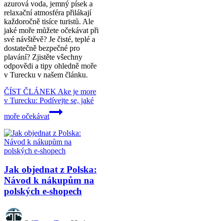
azurová voda, jemný písek a
relaxační atmosféra přilákají
každoročně tisíce turistů. Ale
jaké moře můžete očekávat při
své návštěvě? Je čisté, teplé a
dostatečně bezpečné pro
plavání? Zjistěte všechny
odpovědi a tipy ohledně moře
v Turecku v našem článku.
ČÍST ČLÁNEK
Ake je more
v Turecku: Podívejte se, jaké
moře očekávat
Jak objednat z Polska:
Návod k nákupům na
polských e-shopech