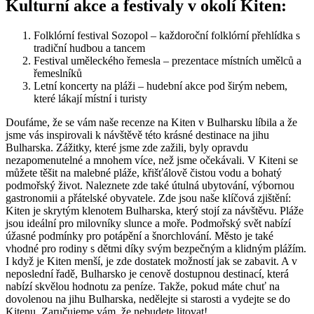
Kulturní akce a festivaly v okolí Kiten:
Folklórní festival Sozopol – každoroční folklórní přehlídka s
tradiční hudbou a tancem
Festival uměleckého řemesla – prezentace místních umělců a
řemeslníků
Letní koncerty na pláži – hudební akce pod širým nebem,
které lákají místní i turisty
Doufáme, že se vám naše recenze na Kiten v Bulharsku líbila a že
jsme vás inspirovali k návštěvě této krásné destinace na jihu
Bulharska. Zážitky, které jsme zde zažili, byly opravdu
nezapomenutelné a mnohem více, než jsme očekávali. V Kiteni se
můžete těšit na malebné pláže, křišťálově čistou vodu a bohatý
podmořský život. Naleznete zde také útulná ubytování, výbornou
gastronomii a přátelské obyvatele. Zde jsou naše klíčová zjištění:
Kiten je skrytým klenotem Bulharska, který stojí za návštěvu. Pláže
jsou ideální pro milovníky slunce a moře. Podmořský svět nabízí
úžasné podmínky pro potápění a šnorchlování. Město je také
vhodné pro rodiny s dětmi díky svým bezpečným a klidným plážím.
I když je Kiten menší, je zde dostatek možností jak se zabavit. A v
neposlední řadě, Bulharsko je cenově dostupnou destinací, která
nabízí skvělou hodnotu za peníze. Takže, pokud máte chuť na
dovolenou na jihu Bulharska, nedělejte si starosti a vydejte se do
Kitenu. Zaručujeme vám, že nebudete litovat!