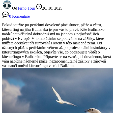
Od
Terno Tour
26. 10. 2025
0 Komentáře
Pokud toužíte po perfektní dovolené plné slunce, pláže a větru,
kitesurfing na jihu Bulharska je pro vás to pravé. Kite Bulharsko
nabízí neuvěřitelná dobrodružství na jednom z nejkrásnějších
pobřeží v Evropě. V tomto článku se podíváme na zážitky, které
můžete očekávat při surfování s kitem v této malebné zemi. Od
úžasných pláží s perfektním větrem až po profesionální instruktory v
kitesurfingových školách, objevíte vše, co potřebujete vědět o
kitesurfingu v Bulharsku. Připravte se na vzrušující dovolenou, která
vám nabídne nádherné pláže, nezapomenutelné zážitky a zároveň
vás naučí umění kitesurfingu v srdci Balkánu.