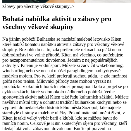
zábavy pro všechny věkové skupiny„>
Bohatá nabídka aktivit a zábavy pro
všechny věkové skupiny
Na jižním pobřeží Bulharska se nachází malebné letovisko Kiten,
které nabízí bohatou nabídku aktivit a zábavy pro všechny věkové
skupiny. Bez ohledu na to, zda preferujete relaxaci na pláži nebo
dobrodružství ve volné přírodě, Kiten má všechno, co potřebujete
pro nezapomenutelnou dovolenou. Jedním z nejpopulárnějších
aktivity v Kitenu je vodní sport. Můžete si zacvičit wakeboarding,
windsurfing nebo se nechat unášet paraglidingem nad tyrkysově
modrým mořem. Pro ty, kteří preferují suchou půdu, je zde možnost
golfu nebo tenisu. Milovníci přírody zase mohou vyrazit na
procházku v okolních horách nebo si pronajmout kolo a projet se po
cyklostezkách, které vedou okolo nádherného pobřeží. Vedle
sportovních aktivit nabízí Kiten také řadu kulturních zážitků. Můžete
navštívit místní trhy a ochutnat tradiční bulharskou kuchyni nebo se
vypravit do nedalekého historického města Sozopol, kde najdete
starobylé chrámy a malebné uličky. Pokud máte rádi noční život, v
Kiten je také velký výběr barů a klubů, kde se můžete bavit do
ranních hodin. Celkově je Kitin skutečným rájem pro všechny, kteří
hledají aktivní a zábavnou dovolenou. Buďte připraveni na