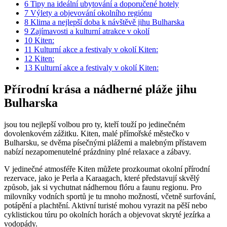
6
Tipy na ideální ubytování a doporučené hotely
7
Výlety a objevování okolního regiónu
8
Klima a nejlepší doba k návštěvě jihu Bulharska
9
Zajímavosti a kulturní atrakce v okolí
10
Kiten:
11
Kulturní akce a festivaly v okolí Kiten:
12
Kiten:
13
Kulturní akce a festivaly v okolí Kiten:
Přírodní krása a nádherné pláže jihu
Bulharska
jsou tou nejlepší volbou pro ty, kteří touží po jedinečném
dovolenkovém zážitku. Kiten, malé přímořské městečko v
Bulharsku, se dvěma písečnými plážemi a malebným přístavem
nabízí nezapomenutelné prázdniny plné relaxace a zábavy.
V jedinečné atmosféře Kiten můžete prozkoumat okolní přírodní
rezervace, jako je Perla a Karaagach, které představují skvělý
způsob, jak si vychutnat nádhernou flóru a faunu regionu. Pro
milovníky vodních sportů je tu mnoho možností, včetně surfování,
potápění a plachtění. Aktivní turisté mohou vyrazit na pěší nebo
cyklistickou túru po okolních horách a objevovat skryté jezírka a
vodopády.