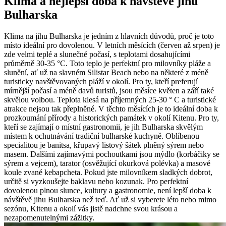
Klima a nejlepší doba k návštěvě jihu
Bulharska
Klima na jihu Bulharska je jedním z hlavních důvodů, proč je toto
místo ideální pro dovolenou. V letních měsících (červen až srpen) je
zde velmi teplé a slunečné počasí, s teplotami dosahujícími
průměrně 30-35 °C. Toto teplo je perfektní pro milovníky pláže a
slunění, ať už na slavném Silistar Beach nebo na některé z méně
turisticky navštěvovaných pláží v okolí. Pro ty, kteří preferují
mírnější počasí a méně davů turistů, jsou měsíce květen a září také
skvělou volbou. Teplota klesá na příjemných 25-30 ° C a turistické
atrakce nejsou tak přeplněné. V těchto měsících je to ideální doba k
prozkoumání přírody a historických památek v okolí Kitenu. Pro ty,
kteří se zajímají o místní gastronomii, je jih Bulharska skvělým
místem k ochutnávání tradiční bulharské kuchyně. Oblíbenou
specialitou je banitsa, křupavý listový šátek plněný sýrem nebo
masem. Dalšími zajímavými pochoutkami jsou mýdlo (korbáčiky se
sýrem a vejcem), tarator (osvěžující okurková polévka) a masové
koule zvané kebapcheta. Pokud jste milovníkem sladkých dobrot,
určitě si vyzkoušejte baklavu nebo kozunak. Pro perfektní
dovolenou plnou slunce, kultury a gastronomie, není lepší doba k
návštěvě jihu Bulharska než teď. Ať už si vyberete léto nebo mimo
sezónu, Kitenu a okolí vás jistě nadchne svou krásou a
nezapomenutelnými zážitky.