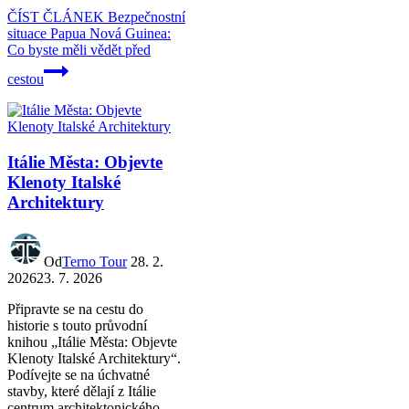
ČÍST ČLÁNEK
Bezpečnostní
situace Papua Nová Guinea:
Co byste měli vědět před
cestou
Itálie Města: Objevte
Klenoty Italské
Architektury
Od
Terno Tour
28. 2.
2026
23. 7. 2026
Připravte se na cestu do
historie s touto průvodní
knihou „Itálie Města: Objevte
Klenoty Italské Architektury“.
Podívejte se na úchvatné
stavby, které dělají z Itálie
centrum architektonického