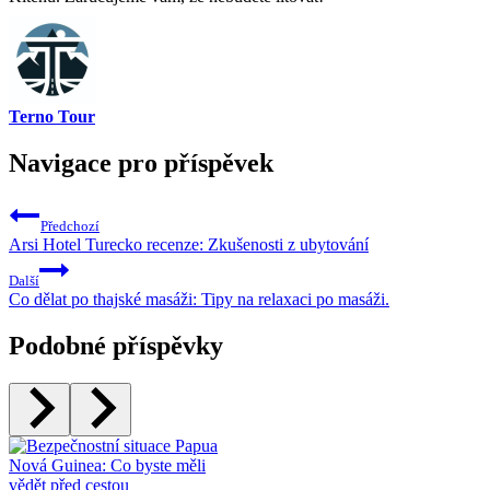
Terno Tour
Navigace pro příspěvek
Předchozí
Arsi Hotel Turecko recenze: Zkušenosti z ubytování
Další
Co dělat po thajské masáži: Tipy na relaxaci po masáži.
Podobné příspěvky