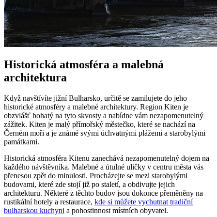
Historická atmosféra a malebná
architektura
Když navštívíte jižní Bulharsko, určitě se zamilujete do jeho
historické atmosféry a malebné architektury. Region Kiten je
obzvlášť bohatý na tyto skvosty a nabídne vám nezapomenutelný
zážitek. Kiten je malý přímořský městečko, které se nachází na
Černém moři a je známé svými úchvatnými plážemi a starobylými
památkami.
Historická atmosféra Kitenu zanechává nezapomenutelný dojem na
každého návštěvníka. Malebné a útulné uličky v centru města vás
přenesou zpět do minulosti. Procházejte se mezi starobylými
budovami, které zde stojí již po staletí, a obdivujte jejich
architekturu. Některé z těchto budov jsou dokonce přeměněny na
rustikální hotely a restaurace,
kde si můžete vychutnat tradiční
bulharskou kuchyni
a pohostinnost místních obyvatel.