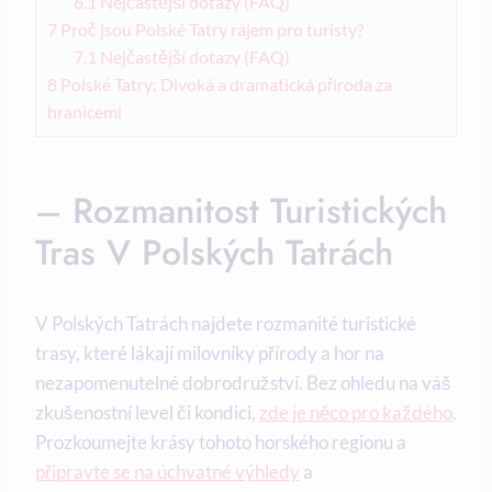
6.1
Nejčastější dotazy (FAQ)
7
Proč jsou Polské Tatry rájem pro turisty?
7.1
Nejčastější dotazy (FAQ)
8
Polské Tatry: Divoká a dramatická příroda za
hranicemi
– Rozmanitost Turistických
Tras V Polských Tatrách
V Polských Tatrách najdete rozmanité turistické
trasy, které lákají milovníky přírody a hor na
nezapomenutelné dobrodružství. Bez ohledu na váš
zkušenostní level či kondici,
zde je něco pro každého
.
Prozkoumejte krásy tohoto horského regionu a
připravte se na úchvatné výhledy
a