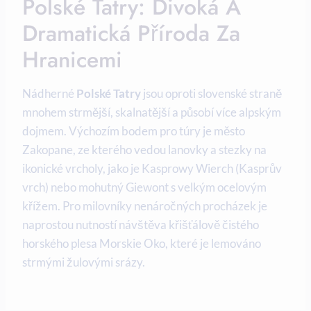
Polské Tatry: Divoká A
Dramatická Příroda Za
Hranicemi
Nádherné
Polské Tatry
jsou oproti slovenské straně
mnohem strmější, skalnatější a působí více alpským
dojmem. Výchozím bodem pro túry je město
Zakopane, ze kterého vedou lanovky a stezky na
ikonické vrcholy, jako je Kasprowy Wierch (Kasprův
vrch) nebo mohutný Giewont s velkým ocelovým
křížem. Pro milovníky nenáročných procházek je
naprostou nutností návštěva křišťálově čistého
horského plesa Morskie Oko, které je lemováno
strmými žulovými srázy.