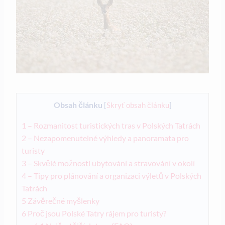
Obsah článku
[
Skryť obsah článku
]
1
– Rozmanitost turistických tras v Polských Tatrách
2
– Nezapomenutelné výhledy a panoramata pro
turisty
3
– Skvělé možnosti ubytování a stravování v okolí
4
– Tipy pro plánování a organizaci výletů v Polských
Tatrách
5
Závěrečné myšlenky
6
Proč jsou Polské Tatry rájem pro turisty?