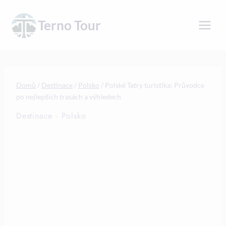
Přeskočit
na
Terno Tour
obsah
Domů
/
Destinace
/
Polsko
/
Polské Tatry turistika: Průvodce
po nejlepších trasách a výhledech
Destinace
·
Polsko