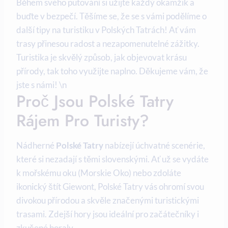
Během svého putování si užijte každý okamžik a
buďte v bezpečí. Těšíme se, že se s vámi podělíme o
další tipy na turistiku v Polských Tatrách! Ať vám
trasy přinesou radost a nezapomenutelné zážitky.
Turistika je skvělý způsob, jak objevovat krásu
přírody, tak toho využijte naplno. Děkujeme vám, že
jste s námi! \n
Proč Jsou Polské Tatry
Rájem Pro Turisty?
Nádherné
Polské Tatry
nabízejí úchvatné scenérie,
které si nezadají s těmi slovenskými. Ať už se vydáte
k mořskému oku (Morskie Oko) nebo zdoláte
ikonický štít Giewont, Polské Tatry vás ohromí svou
divokou přírodou a skvěle značenými turistickými
trasami. Zdejší hory jsou ideální pro začátečníky i
zkušené horaly.