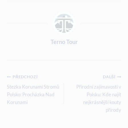
Terno Tour
Navigace
PŘEDCHOZÍ
DALŠÍ
Pro
Stezka Korunami Stromů
Přírodní zajímavosti v
Polsko: Procházka Nad
Polsku: Kde najít
Příspěvek
Korunami
nejkrásnější kouty
přírody