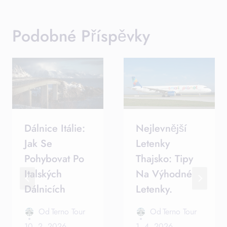
Podobné Příspěvky
Dálnice Itálie:
Nejlevnější
Jak Se
Letenky
Pohybovat Po
Thajsko: Tipy
Italských
Na Výhodné
Dálnicích
Letenky.
Od
Terno Tour
Od
Terno Tour
10. 2. 2026
1. 4. 2026