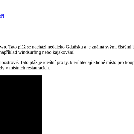
ří
ewo
. Tato‌ pláž se nachází nedaleko Gdaňsku a je známá svými čistými 
 například windsurfing nebo kajakování.
loostrově. Tato pláž je ideální pro ty, kteří hledají ‌klidné místo pro k
y⁢ v místních restauracích.