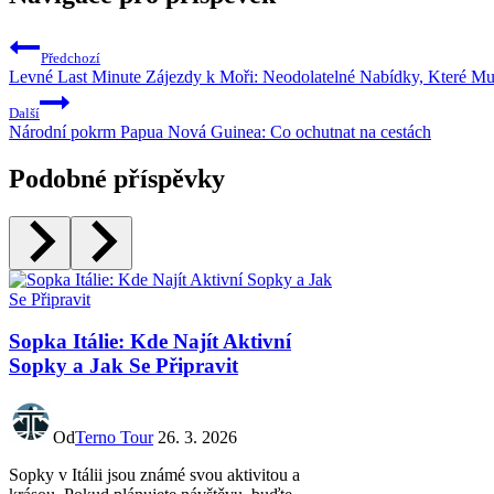
Předchozí
Levné Last Minute Zájezdy k Moři: Neodolatelné Nabídky, Které Mus
Další
Národní pokrm Papua Nová Guinea: Co ochutnat na cestách
Podobné příspěvky
Sopka Itálie: Kde Najít Aktivní
Sopky a Jak Se Připravit
Od
Terno Tour
26. 3. 2026
Sopky v Itálii jsou známé svou aktivitou a