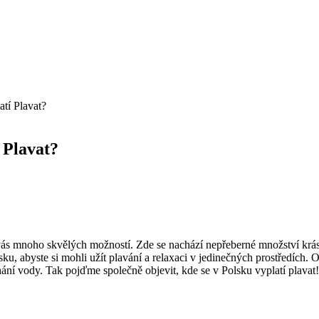
tí Plavat?
 Plavat?
 vás mnoho skvělých možností. Zde se nachází nepřeberné množství krásn
sku, abyste si mohli užít ​plavání a relaxaci v jedinečných prostředích
ní vody. Tak pojďme společně objevit,​ kde se v Polsku vyplatí plavat!