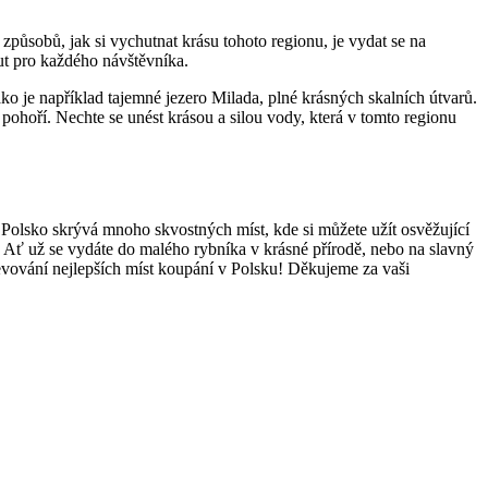
působů, jak⁤ si vychutnat krásu tohoto regionu, je vydat se na
ut pro každého‍ návštěvníka.
jako je například tajemné jezero Milada, plné krásných skalních útvarů.
ohoří. Nechte se unést krásou a silou vody, která v ⁤tomto regionu
Polsko skrývá mnoho skvostných míst, ‌kde si můžete užít osvěžující
y. Ať už se vydáte do malého rybníka v krásné přírodě, nebo na slavný
evování nejlepších míst koupání v Polsku! ‌Děkujeme za vaši