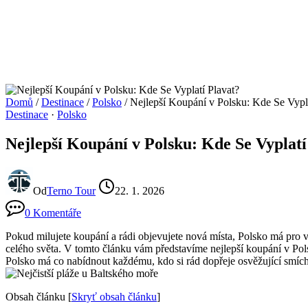
Domů
/
Destinace
/
Polsko
/
Nejlepší Koupání v Polsku: Kde Se Vypla
Destinace
·
Polsko
Nejlepší Koupání v Polsku: Kde Se Vyplatí
Od
Terno Tour
22. 1. 2026
0 Komentáře
Pokud milujete koupání a rádi objevujete nová ‍místa, Polsko má ⁤pro
celého světa. V tomto‌ článku ‍vám představíme nejlepší koupání v Pol
Polsko má co nabídnout každému, kdo si rád dopřeje osvěžující smíchá
Obsah článku
[
Skryť obsah článku
]