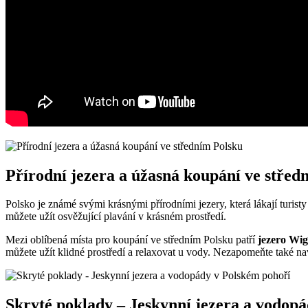
Přírodní jezera a úžasná koupání ve střed
Polsko je známé svými⁤ krásnými přírodními jezery, která​ lákají ⁣turist
můžete užít osvěžující plavání⁤ v krásném prostředí.
Mezi oblíbená místa pro ⁤koupání ve⁢ středním Polsku patří
jezero Wi
⁢můžete užít klidné prostředí‌ a relaxovat u vody. Nezapomeňte ⁣také nav
Skryté poklady – Jeskynní jezera a vodop