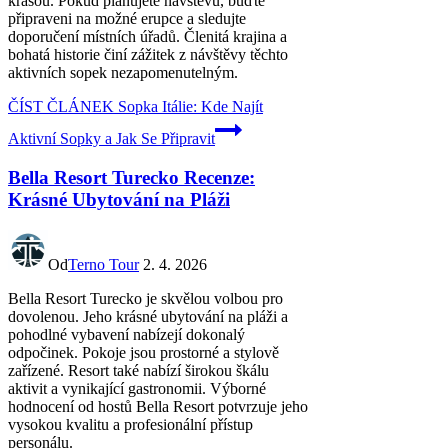
krásou. Pokud plánujete návštěvu, buďte
připraveni na možné erupce a sledujte
doporučení místních úřadů. Členitá krajina a
bohatá historie činí zážitek z návštěvy těchto
aktivních sopek nezapomenutelným.
ČÍST ČLÁNEK
Sopka Itálie: Kde Najít
Aktivní Sopky a Jak Se Připravit
Bella Resort Turecko Recenze:
Krásné Ubytování na Pláži
Od
Terno Tour
2. 4. 2026
Bella Resort Turecko je skvělou volbou pro
dovolenou. Jeho krásné ubytování na pláži a
pohodlné vybavení nabízejí dokonalý
odpočinek. Pokoje jsou prostorné a stylově
zařízené. Resort také nabízí širokou škálu
aktivit a vynikající gastronomii. Výborné
hodnocení od hostů Bella Resort potvrzuje jeho
vysokou kvalitu a profesionální přístup
personálu.