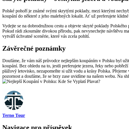
Polské pohoří je známé svými skrytými‍ poklady, mezi kterými nechybí
koupání do některé z jeho malebných lokalit. Ať ⁤už preferujete klid
Vydejte se na dobrodružnou cestu a objevte ⁣skryté poklady Polského⁤ p
​Pokud rádi zkoumáte ‌divokou⁣ přírodu, pak nevynechejte návštěvu⁣ ma
vytváří úchvatné scenérie, které vás zcela pohltí.
Závěrečné poznámky
Doufáme, že vám náš průvodce nejlepším koupáním ⁣v Polsku byl užiteč
koupání. Bez ohledu na to, jestli preferujete jezera, řeky nebo pobř
plážový letovisko, nezapomeňte si užít vodu a krásy Polska. ⁣Přejeme
pozornost a doufáme, že se brzy zase uvidíme na našem webu. Na shl
Terno Tour
Navigace pro příspěvek