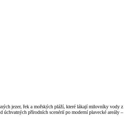
ých jezer, řek a mořských pláží, které lákají milovníky vody z
. Od úchvatných přírodních scenérií po moderní plavecké areály –