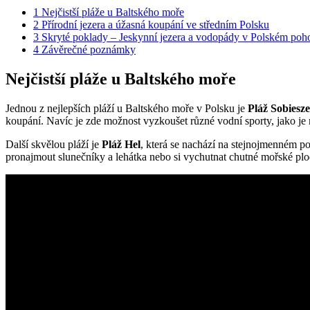
1
Nejčistší pláže u Baltského moře
2
Přírodní jezera a úžasná koupání ve středním Polsku
3
Skryté poklady – Jeskynní jezera a vodopády v Polském poho
4
Závěrečné poznámky
Nejčistší pláže u Baltského moře
Jednou z nejlepších pláží u Baltského moře v Polsku je
Pláž Sobiesz
koupání. Navíc je zde možnost vyzkoušet různé ⁣vodní sporty, jako je
Další skvělou pláží je
Pláž Hel
, která se nachází ‌na stejnojmenném po
pronajmout slunečníky a lehátka nebo si vychutnat chutné mořské plod