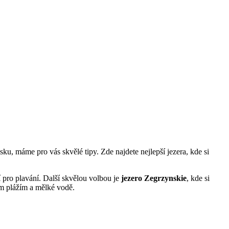
ku, máme pro vás‌ skvělé⁣ tipy. Zde najdete nejlepší jezera, kde si⁣
ní pro plavání. Další skvělou volbou je⁢
jezero Zegrzynskie
, kde ⁣si
itým plážím a mělké vodě.