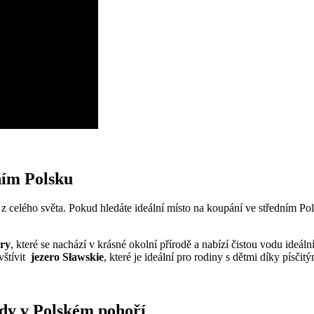
ním Polsku
y z celého světa.‌ Pokud hledáte ideální místo na koupání ve středním Pols
gry
, které se nachází v krásné ‌okolní ​přírodě a nabízí čistou vodu ideál
štívit ⁣
jezero Sławskie
, které je ideální ‍pro rodiny ⁣s dětmi díky ‍písč
ády v Polském pohoří