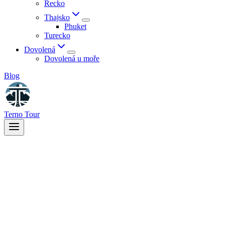
Řecko
Thajsko
Phuket
Turecko
Dovolená
Dovolená u moře
Blog
Terno Tour