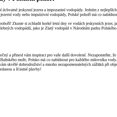
 úchvatné jeskynní jezera a impozantní vodopády. Jedním z nejlepších z
né jezerní vody nebo impulzivní vodopády, Polské pohoří má co⁣ nabídno
ohoří! Zkuste si zchladit horké⁢ letní dny ve vodách jeskynních jezer, 
lebných ​vodopádů, jako ‍je Zlatý ‌vodopád v Národním parku Polského p
ný a přinesl vám inspiraci pro‍ vaše další dovolené. ​Nezapomeňte, že 
eží‌ Baltského moře, Polsko má co nabídnout pro každého milovníka ⁢vod
 vám skvělé dobrodružství a mnoho nezapomenutelných‍ zážitků při⁣ obj
edanou ⁣a šťastné plavby!