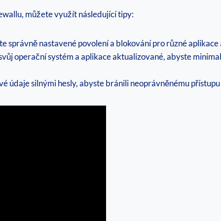
ewallu, můžete využít následující tipy:
te správně nastavené povolení a blokování pro různé aplikace 
vůj operační systém a aplikace aktualizované, abyste minimali
vé údaje silnými hesly, abyste bránili neoprávněnému přístup