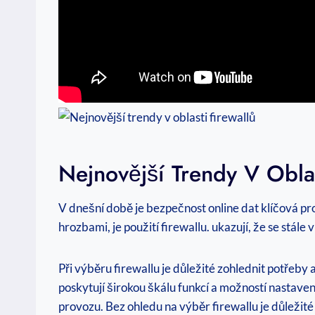
Nejnovější Trendy V Oblas
V dnešní době je bezpečnost online dat klíčová pr
hrozbami, je použití firewallu. ukazují, že se stále
Při výběru firewallu je důležité zohlednit potřeby
poskytují širokou škálu funkcí a možností nastaven
provozu. Bez ohledu na výběr firewallu je důležit