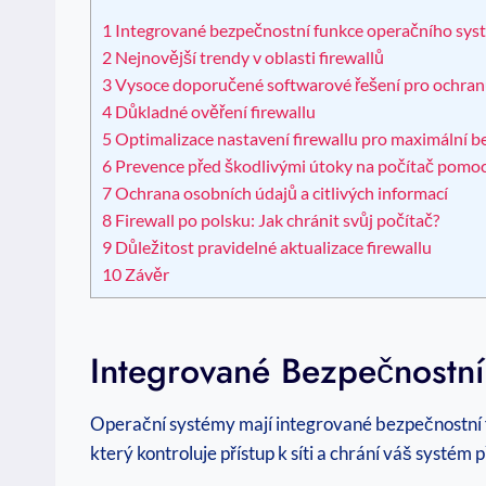
1
Integrované bezpečnostní funkce operačního sys
2
Nejnovější trendy v oblasti firewallů
3
Vysoce doporučené softwarové řešení pro ochran
4
Důkladné ověření firewallu
5
Optimalizace nastavení firewallu pro maximální 
6
Prevence před škodlivými útoky na počítač pomocí
7
Ochrana osobních údajů a citlivých informací
8
Firewall po polsku: Jak chránit svůj počítač?
9
Důležitost pravidelné aktualizace firewallu
10
Závěr
Integrované Bezpečnostn
Operační systémy mají integrované bezpečnostní fu
který kontroluje přístup k síti a chrání váš systé