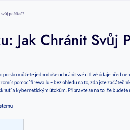
 svůj počítač?
ku: Jak Chránit Svůj 
wall po polsku můžete jednoduše ochránit své citlivé údaje pře
omí s pomocí firewallu – bez ohledu na to, zda jste začátečník
cknutí a kybernetickým útokům. Připravte se na to, že budete