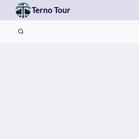
Přeskočit
Terno Tour
na
obsah