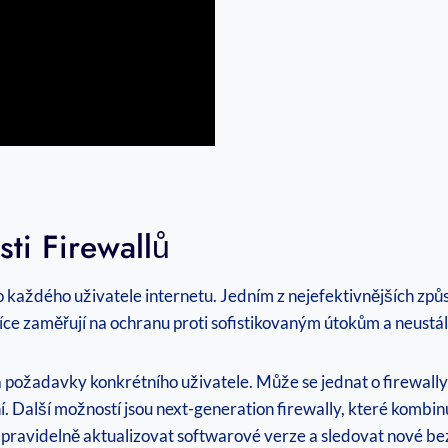
ti Firewallů
o každého uživatele internetu. Jedním z nejefektivnějších způ
 více zaměřují na ochranu proti sofistikovaným útokům a neustále
 a požadavky konkrétního uživatele. Může se jednat o firewall
í. Další možností jsou next-generation firewally, které kombin
é pravidelně aktualizovat softwarové verze a sledovat nové b