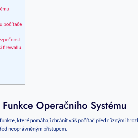
tému
u počítače
bezpečnost
 firewallu
í Funkce Operačního Systému
nkce, které pomáhají chránit váš počítač před různými hrozbam
m před neoprávněným přístupem.