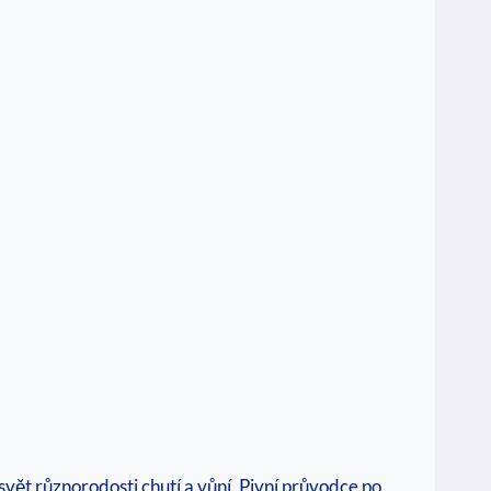
 svět různorodosti chutí a vůní. Pivní průvodce po