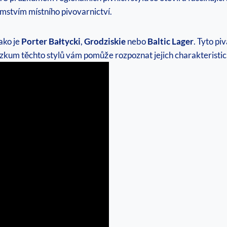
mstvím místního pivovarnictví.
ako je
Porter Bałtycki
,
Grodziskie
nebo
Baltic Lager
. Tyto pi
ůzkum těchto stylů vám pomůže rozpoznat jejich charakteristick