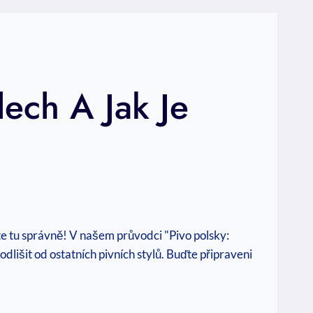
lech A Jak Je
ste tu správně! V našem průvodci "Pivo polsky:
odlišit od ostatních pivních stylů. Buďte připraveni