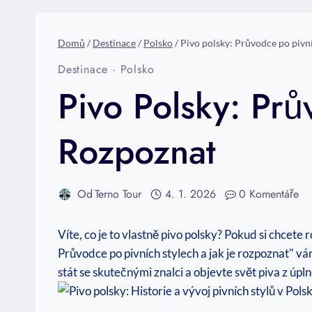
Domů
/
Destinace
/
Polsko
/
Pivo polsky: Průvodce po pivní
Destinace
·
Polsko
Pivo Polsky: Prů
Rozpoznat
Od
Terno Tour
4. 1. 2026
0 Komentáře
Víte, co je to vlastně pivo polsky? Pokud si chcete r
Průvodce po pivních stylech a jak je rozpoznat" vám
stát se skutečnými znalci a objevte svět piva z úpl