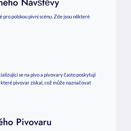
ímého Návštěvy
ké pro polskou pivní scénu. Zde jsou některé
lizující se na pivo a pivovary často poskytují
e, které pivovar získal, což může naznačovat
kého Pivovaru