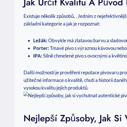
Jak Určit Kvalitu A Půvo
Existuje několik způsobů, . Jedním z nejefektivnějš
základní kategorie a jak je rozpoznat:
Ležák:
Obvykle má zlatavou barvu a sladovo
Porter:
Tmavé pivo s výraznou kávovou nebo 
IPA:
Silně chmelené pivo s ovocnými a květin
Další možností je prověření reputace pivovaru pros
užitečné informace o kvalitě, chuti a historii dan
vysokou kvalitu jejich produktů.
Nejlepší Způsoby, Jak Si 