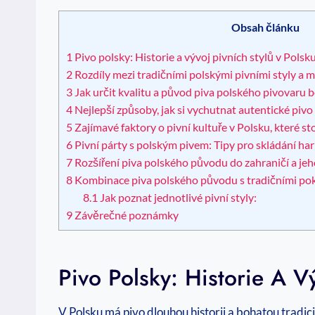
Obsah článku
1
Pivo polsky: Historie a vývoj pivních stylů v Polsk
2
Rozdíly mezi tradičními polskými pivními styly a
3
Jak určit kvalitu a původ piva polského pivovaru
4
Nejlepší způsoby, jak si vychutnat autentické piv
5
Zajímavé faktory o pivní kultuře v Polsku, které st
6
Pivní párty s polským pivem: Tipy pro skládání ha
7
Rozšíření piva polského původu do zahraničí a jeh
8
Kombinace piva polského původu s tradičními po
8.1
Jak poznat jednotlivé pivní styly:
9
Závěrečné poznámky
Pivo Polsky: Historie A V
V Polsku má pivo dlouhou historii a bohatou tradici