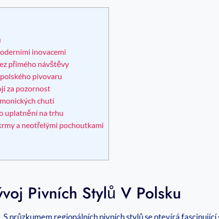
u
 moderními inovacemi
 bez přímého návštěvy
o polského pivovaru
ojí za pozornost
rmonických chutí
o uplatnění na trhu
krmy a neotřelými pochoutkami
ývoj Pivních Stylů V Polsku
. S průzkumem regionálních pivních stylů se otevírá fascinující