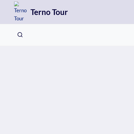
Přeskočit
Terno Tour
na
obsah