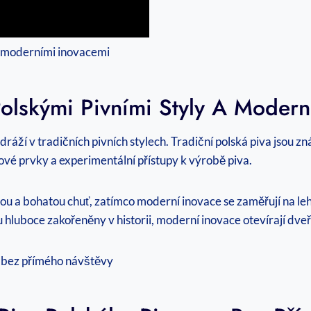
Polskými Pivními Styly A Moder
odráží v tradičních pivních stylech. Tradiční polská piva jsou 
ové prvky a experimentální přístupy k výrobě piva.
lnou a bohatou chuť, zatímco moderní inovace se zaměřují na leh
 hluboce zakořeněny v historii, moderní inovace otevírají dveř