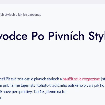
ch stylech a jak je rozpoznat
vodce Po Pivních Sty
ozšířit své znalosti o pivních stylech a
naučit se je rozpoznat
, j
 přiblížíme tajemství tohoto tradičního polského piva a jak ho 
ně nové perspektivy. Takže, jdeme na to!