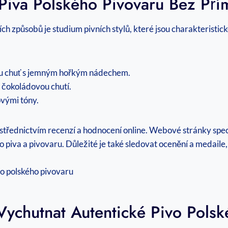
d Piva Polského Pivovaru Bez Př
ích způsobů je studium pivních stylů, které jsou charakteristic
u chuť s jemným hořkým nádechem.
čokoládovou chutí.
ovými tóny.
třednictvím recenzí a hodnocení online. Webové stránky specia
ého piva a pivovaru. Důležité je také sledovat ocenění a medail
Vychutnat Autentické Pivo Pols