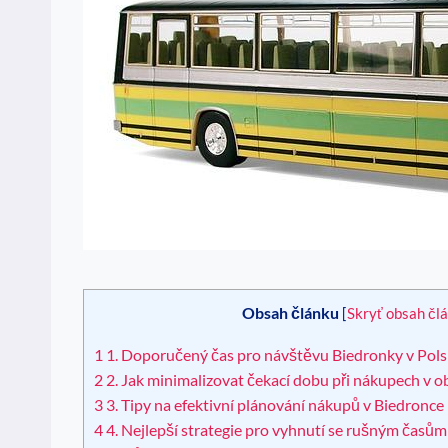
Obsah článku
[
Skryť obsah čl
1
1. Doporučený čas pro návštěvu Biedronky v Pol
2
2. Jak minimalizovat čekací dobu při nákupech v 
3
3. Tipy na efektivní plánování nákupů v Biedronce
4
4. Nejlepší strategie pro vyhnutí se rušným časů