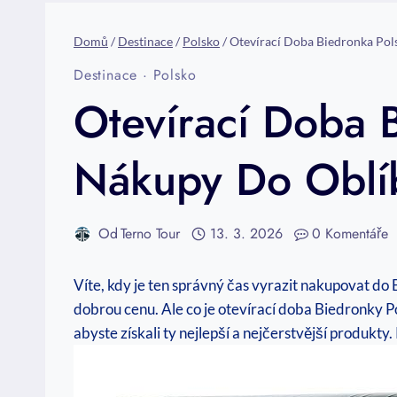
Domů
/
Destinace
/
Polsko
/
Otevírací Doba Biedronka Po
Destinace
·
Polsko
Otevírací Doba 
Nákupy Do Obl
Od
Terno Tour
13. 3. 2026
0 Komentáře
Víte, kdy je ten správný čas vyrazit nakupovat do 
dobrou cenu. Ale co je otevírací doba Biedronky P
abyste získali ty nejlepší a nejčerstvější produkt