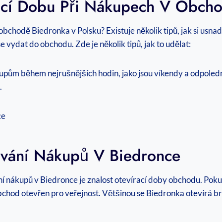
kací Dobu Při Nákupech V Obch
bchodě Biedronka v Polsku? Existuje několik tipů, jak si usn
se vydat do obchodu. Zde je několik tipů, jak to udělat:
upům během nejrušnějších hodin, jako jsou víkendy a odpoledn
.
nování Nákupů V Biedronce
ání nákupů v Biedronce je znalost otevírací doby obchodu. Po
obchod otevřen pro veřejnost. Většinou se Biedronka otevírá b