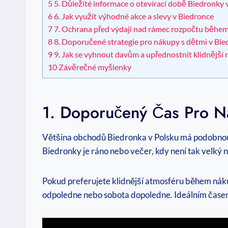
5
5. Důležité informace o otevírací době Biedronky 
6
6. Jak využít výhodné akce a slevy v Biedronce
7
7. Ochrana před výdaji nad rámec rozpočtu běhe
8
8. Doporučené strategie pro nákupy s dětmi v Bie
9
9. Jak se vyhnout davům a upřednostnit klidnější
10
Závěrečné myšlenky
1. Doporučený Čas Pro N
Většina obchodů Biedronka v Polsku má podobnou 
Biedronky je ráno nebo večer, kdy není tak velký 
Pokud preferujete klidnější atmosféru během náku
odpoledne nebo sobota dopoledne. Ideálním časem