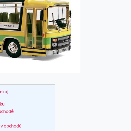
ánku
]
sku
obchodě
m v obchodě