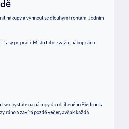
odě
adnit nákupy a vyhnout se dlouhým frontám. Jedním
í časy po práci. Místo toho zvažte nákup ráno
kud se chystáte na nákupy do oblíbeného Biedronka
rzy ráno a zavírá pozdě večer, avšak každá