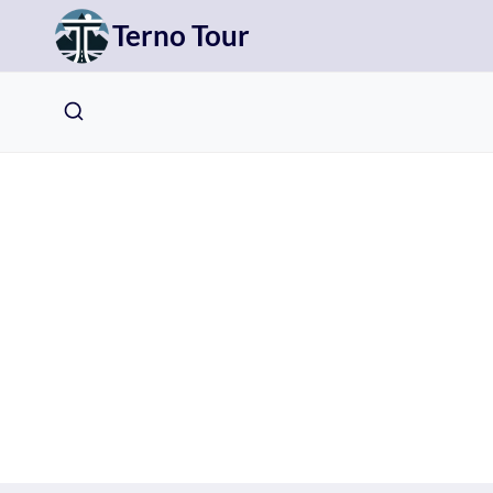
Přeskočit
Terno Tour
na
obsah