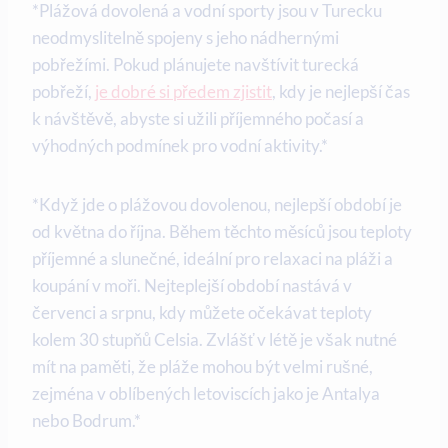
*Plážová dovolená a vodní sporty jsou v Turecku
neodmyslitelně spojeny s jeho nádhernými
pobřežími. Pokud plánujete navštívit turecká
pobřeží,
je dobré si předem zjistit
, kdy je nejlepší čas
k návštěvě, abyste si užili příjemného počasí a
výhodných podmínek pro vodní aktivity.*
*Když jde o plážovou dovolenou, nejlepší období je
od května do října. Během těchto měsíců jsou teploty
příjemné a slunečné, ideální pro relaxaci na pláži a
koupání v moři. Nejteplejší období nastává v
červenci a srpnu, kdy můžete očekávat teploty
kolem 30 stupňů Celsia. Zvlášť v létě je však nutné
mít na paměti, že pláže mohou být velmi rušné,
zejména v oblíbených letoviscích jako je Antalya
nebo Bodrum.*