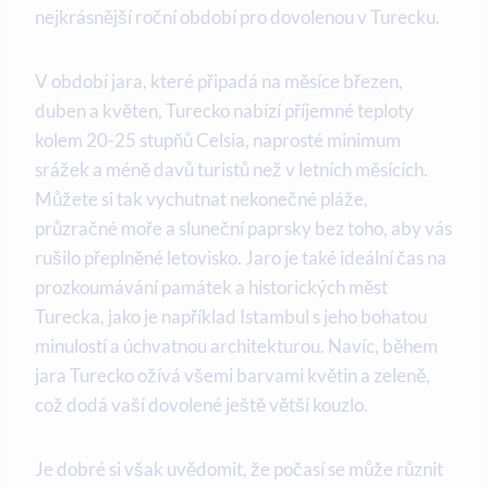
nejkrásnější roční období pro dovolenou v Turecku.
V období jara, které připadá na měsíce březen,
duben a květen, Turecko nabízí příjemné teploty
kolem 20-25 stupňů Celsia, naprosté minimum
srážek a méně davů turistů než v letních měsících.
Můžete si tak vychutnat nekonečné pláže,
průzračné moře a sluneční paprsky bez toho, aby vás
rušilo přeplněné letovisko. Jaro je také ideální čas na
prozkoumávání památek a historických měst
Turecka, jako je například Istambul s jeho bohatou
minulostí a úchvatnou architekturou. Navíc, během
jara Turecko ožívá všemi barvami květin a zeleně,
což dodá vaší dovolené ještě větší kouzlo.
Je dobré si však uvědomit, že počasí se může různit