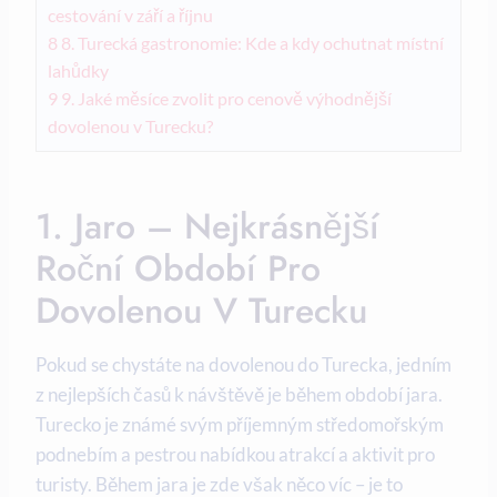
cestování v září a říjnu
8
8. Turecká gastronomie: Kde a kdy ochutnat místní
lahůdky
9
9. Jaké měsíce zvolit pro cenově výhodnější
dovolenou v Turecku?
1. Jaro – Nejkrásnější
Roční Období Pro
Dovolenou V Turecku
Pokud se chystáte na dovolenou do Turecka, jedním
z nejlepších časů k návštěvě je během období jara.
Turecko je známé svým příjemným středomořským
podnebím a pestrou nabídkou atrakcí a aktivit pro
turisty. Během jara je zde však něco víc – je to