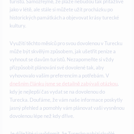
turistů. Samozřejmě, že pláže nebudou tak přitažlivé
jako v létě, ale stále si můžete užít procházku po
historických památkách a objevovat krásy turecké
kultury.
Využití těchto měsíců pro svou dovolenou v Turecku
může být skvělým způsobem, jak ušetřit peníze a
vyhnout se davům turistů. Nezapomeňte si vždy
přizpůsobit plánování své dovolené tak, aby
vyhovovalo vašim preferencím a potřebám. V
dnešním článku jsme se detailně zabývali otázkou
,
kdy je nejlepší čas vydat se na dovolenou do
Turecka. Doufáme, že vám naše informace poskytly
jasný přehled a pomohly vám plánovat vaši vysněnou
dovolenou lépe než kdy dříve.
Je důležité si uvědomit, že Turecko nabízí skvělé