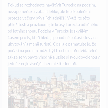
Pokud se rozhodnete navštívit Turecko na podzim,
nezapomeňte si zabalit lehké, ale teplé oblečení,
protože večery bývají chladnější. Využijte této
příležitosti a prozkoumejte krásy Turecka odlišného
od letního shonu. Podzim v Turecku je skvělým
časem pro ty, kteří hledají pohodlné počasí, slevy na
ubytování a méně turistů. Co si ale pamatujte je, že
počasí na podzim může být trochu nepředvídatelné,
takže se vybavte vhodně a užijte si svou dovolenou v
jedné z nejkrásnějších zemí Středomoří.