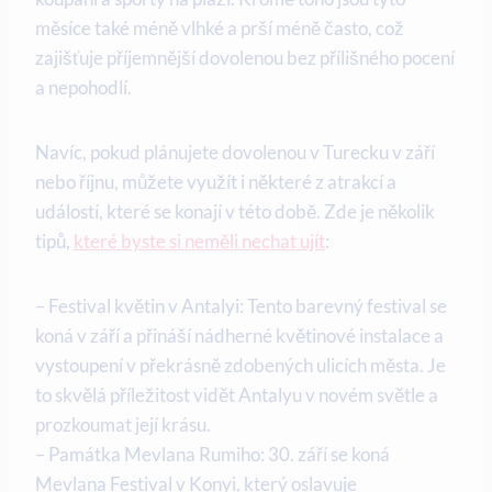
měsíce také méně vlhké a prší méně často, což
zajišťuje příjemnější dovolenou bez přílišného pocení
a nepohodlí.
Navíc, pokud plánujete dovolenou v Turecku v září
nebo říjnu, můžete využít i některé z atrakcí a
událostí, které se konají v této době. Zde je několik
tipů,
které byste si neměli nechat ujít
:
– Festival květin v Antalyi: Tento barevný festival se
koná v září a přináší nádherné květinové instalace a
vystoupení v překrásně zdobených ulicích města. Je
to skvělá příležitost vidět Antalyu v novém světle a
prozkoumat její krásu.
– Památka Mevlana Rumiho: 30. září se koná
Mevlana Festival v Konyi, který oslavuje