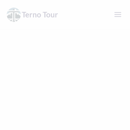
Přeskočit
na
Terno Tour
obsah