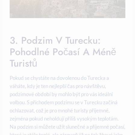
3. Podzim V Turecku:
Pohodlné Počasí A Méně
Turistů
Pokud se chystáte na dovolenou do Turecka a
váháte, kdy je ten nejlepší čas pro návštěvu,
podzimové období by mohlo být pro vás ideální
volbou. S příchodem podzimu se v Turecku začíná
ochlazovat, což je pro mnohé turisty příjemné,
zejména pokud neholdují příliš vysokým teplotám.
Na podzim si můžete užít slunečné a příjemné počasí,
které je stále teplé, ale zároveň již ne tak žhavé jako