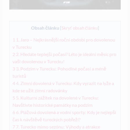
Obsah článku
[
Skryť obsah článku
]
1
1. Jaro – Nejkrásnější roční období pro dovolenou
v Turecku
2
2. Hledáte teplejší počasí? Léto je ideální měsíc pro
vaši dovolenou v Turecku!
3
3. Podzim v Turecku: Pohodlné počasí a méně
turistů
4
4. Zimní dovolená v Turecku: Kdy vyrazit na lyže a
kde se užít zimní radovánky
5
5. Kulturní zážitek na dovolené v Turecku:
Navštivte historické památky na podzim
6
6. Plážová dovolená a vodní sporty: Kdy je nejlepší
čas k návštěvě tureckých pobřeží?
7
7. Turecko mimo sezónu: Výhody a atrakce