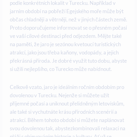
podle konkrétních lokalit v Turecku. Například v
jarním období na pobřeží Egejského moře může být
občas chladněji a větrněji, než v jiných částech země.
Proto doporučujeme informovat se o přesném počasí
ve vaší cílové destinaci před odjezdem. Mějte také
na paměti, že jaro je sezónou kvetoucí turistických
atrakcí, jako jsou třeba kaňony, vodopády, a jejich
překrásná příroda. Je dobré využít tuto dobu, abyste
si užili nejlepšího, co Turecko může nabídnout.
Celkově vzato, jaro je ideálním ročním obdobím pro
dovolenou v Turecku. Nejenže si můžete užít
příjemné počasí a uniknout přelidněným letoviskům,
ale také si vychutnáte krásu přírodních scenérií a
atrakcí. Během tohoto období si můžete naplánovat
svou dovolenou tak, abystezkombinovali relaxaci na
pláži s objevováním historie a kultury. Ať už se