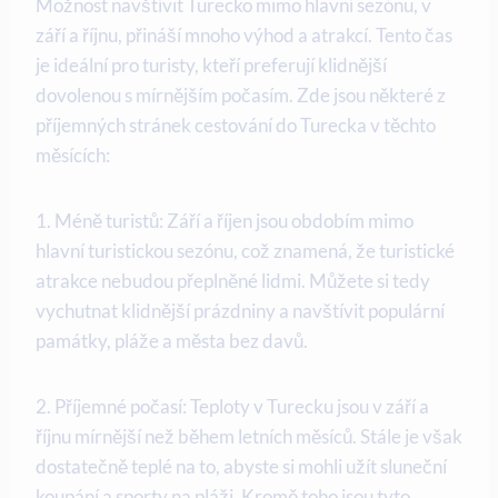
Možnost navštívit Turecko mimo hlavní sezónu, v
září a říjnu, přináší mnoho výhod a atrakcí. Tento čas
je ideální pro turisty, kteří preferují klidnější
dovolenou s mírnějším počasím. Zde jsou některé z
příjemných stránek cestování do Turecka v těchto
měsících:
1. Méně turistů: Září a říjen jsou obdobím mimo
hlavní turistickou sezónu, což znamená, že turistické
atrakce nebudou přeplněné lidmi. Můžete si tedy
vychutnat klidnější prázdniny a navštívit populární
památky, pláže a města bez davů.
2. Příjemné počasí: Teploty v Turecku jsou v září a
říjnu mírnější než během letních měsíců. Stále je však
dostatečně teplé na to, abyste si mohli užít sluneční
koupání a sporty na pláži. Kromě toho jsou tyto