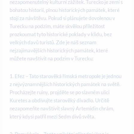
nezapomenutelný kulturní zážitek. Turecko je zemí s
bohatou historií, plnou historických památek, které
stojí za návštěvu. Pokud si plánujete dovolenou v
Turecku na podzim, máte skvělou příležitost
prozkoumat tyto historické poklady v klidu, bez
velkých davů turistů. Zde je náš seznam
nejzajímavějších historických památek, které
můžete navštívit na podzim v Turecku:
1. Efez – Tato starověká římská metropole je jednou
z nejvýznamnějších historických památek na světě.
Procházejte ruiny, projděte se po slavném ulici
Kuretes a obdivujte starověký divadlo. Určitě
nezapomeňte navštívit slavný Artemidin chrám,
který kdysi patřil mezi Sedm divů světa.