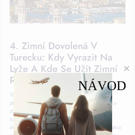
4. Zimní Dovolená V
Turecku: Kdy Vyrazit Na
Lyže A Kde Se Užít Zimní
Radovánky
NÁVOD
Turecko není obvykle prvním místem, které si
představíte pro zimní dovolenou plnou lyžování a
zimních radovánek. Avšak, tento vzrušující
turistický cíl nabízí skvělé možnosti pro zimní
dovolenou, především pro ty, kteří chtějí zažít něco