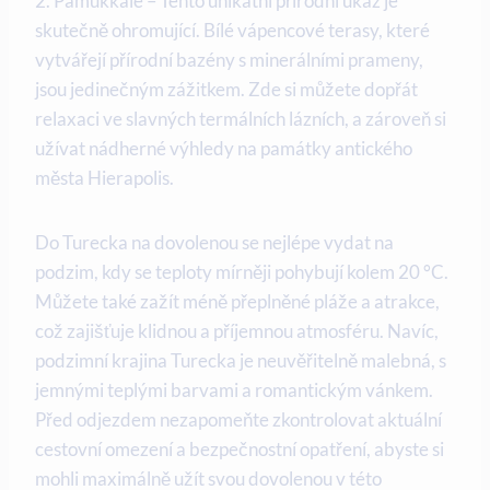
2. Pamukkale – Tento unikátní přírodní úkaz je
skutečně ohromující. Bílé vápencové terasy, které
vytvářejí přírodní bazény s minerálními prameny,
jsou jedinečným zážitkem. Zde si můžete dopřát
relaxaci ve slavných termálních lázních, a zároveň si
užívat nádherné výhledy na památky antického
města Hierapolis.
Do Turecka na dovolenou se nejlépe vydat na
podzim, kdy se teploty mírněji pohybují kolem 20 °C.
Můžete také zažít méně přeplněné pláže a atrakce,
což zajišťuje klidnou a příjemnou atmosféru. Navíc,
podzimní krajina Turecka je neuvěřitelně malebná, s
jemnými teplými barvami a romantickým vánkem.
Před odjezdem nezapomeňte zkontrolovat aktuální
cestovní omezení a bezpečnostní opatření, abyste si
mohli maximálně užít svou dovolenou v této