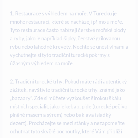
1. Restaurace s výhledem na moře: V Turecku je
mnoho restaurací, které se nacházejí přímo u moře.
Tyto restaurace často nabízejí čerstvé mořské plody
a ryby, jako je například šipky, čerstvě grilovanou
rybu nebo lahodné krevety. Nechte se unést vlnami a
vychutnejte si tyto tradiční turecké pokrmy s
úžasným výhledem na moře.
2. Tradiční turecké trhy: Pokud máte rádi autentický
zážitek, navštivte tradiční turecké trhy, známé jako
„bazaary“. Zde si můžete vyzkoušet širokou škálu
místních specialit, jako je kebab, pide (turecké pečivo
plněné masem a sýrem) nebo baklava (sladký
dezert). Procházejte se mezi stánky a nezapomeňte
ochutnat tyto skvělé pochoutky, které Vám přiblíží