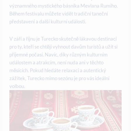
významného mystického básníka Mevlana Rumiho.
Během festivalu můžete vidět tradiční taneční
představení a další kulturní události.
V září a říjnu je Turecko skutečně lákavou destinací
pro ty, kteří se chtějí vyhnout davům turistů a užít si
příjemné počasí. Navíc, díky různým kulturním
událostem a atrakcím, není nuda ani v těchto
měsících. Pokud hledáte relaxaci a autentický
zážitek, Turecko mimo sezónu je pro vás ideální
volbou.