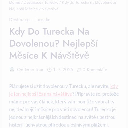
Domů
/
Destinace
/
Turecko
/
Kdy do Turecka na Dovolenou?
Nejlepší Měsíce k Návštěvě
Destinace
·
Turecko
Kdy Do Turecka Na
Dovolenou? Nejlepší
Měsíce K Návštěvě
Od
Terno Tour
1. 7. 2025
0 Komentáře
Plánujete si užít dovolenou v Turecku, ale nevíte,
kdy
je ten nejlepší čas na návštěvu
? Připravte se, protože
máme pro vás článek, který vám pomůže vybrat ty
nejideálnější měsíce pro vaši dovolenou! Turecko je
jednou z nejkrásnějších destinací na světě s pestrou
historií, úchvatnou přírodou a oslnivými plážemi.