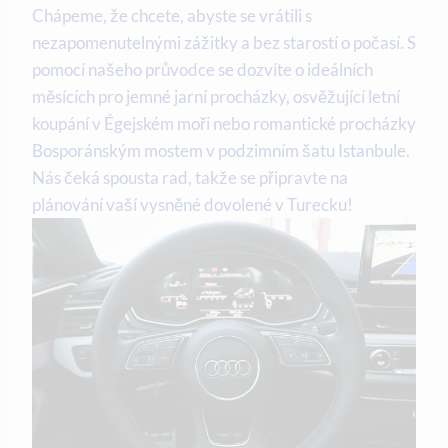
Chápeme, že chcete, abyste se vrátili s
nezapomenutelnými zážitky a bez starostí o počasí. S
pomocí našeho průvodce se dozvíte o ideálních
měsících pro jemné jarní procházky, osvěžující letní
koupání v Égejském moři nebo romantické procházky
Bosporánským mostem v podzimním šatu Istanbule.
Nás čeká spousta rad, takže se připravte na
plánování vaší vysněné dovolené v Turecku!