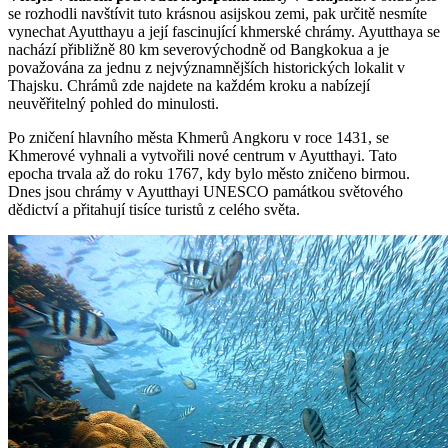
se rozhodli navštívit tuto krásnou asijskou zemi, pak určitě nesmíte
vynechat Ayutthayu a její fascinující khmerské chrámy. Ayutthaya se
nachází přibližně 80 km severovýchodně od Bangkokua a je
považována za jednu z nejvýznamnějších historických lokalit v
Thajsku. Chrámů zde najdete na každém kroku a nabízejí
neuvěřitelný pohled do minulosti.
Po zničení hlavního města Khmerů Angkoru v roce 1431, se
Khmerové vyhnali a vytvořili nové centrum v Ayutthayi. Tato
epocha trvala až do roku 1767, kdy bylo město zničeno birmou.
Dnes jsou chrámy v Ayutthayi UNESCO památkou světového
dědictví a přitahují tisíce turistů z celého světa.