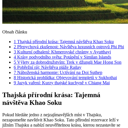
Obsah článku
1
Thajská přírodní krása: Tajemná návštěva Khao Soku
2
Přepychová zkušenost: Návštěva luxusních ostrovů Phi Phi
3
Kulturní odhalení: Khmerovské chrámy v Ayutthayi
4
Krásy podvodního světa: Potápění v Similan Islands
5
Výlety za dobrodružstvím: Trek v džungli Mae Hong Son
6
Pobřežní ráj: Návštěva pláže Railay
7
Náboženská harmonie: Uctívání na Doi Suthep
8
Historická prohlídka: Objevování templetů v Sukhothai
9
Jazyk vaření: Kurzy thajské kuchyně v Chiang Mai
Thajská přírodní krása: Tajemná
návštěva Khao Soku
Pokud hledáte jedno z nejzajímavějších míst v Thajsku,
nezapomeňte navštívit Khao Soku. Tato přírodní rezervace leží v
jižním Thajsku a nabízí neuvěřitelnou krásu, kterou nezastavíte se