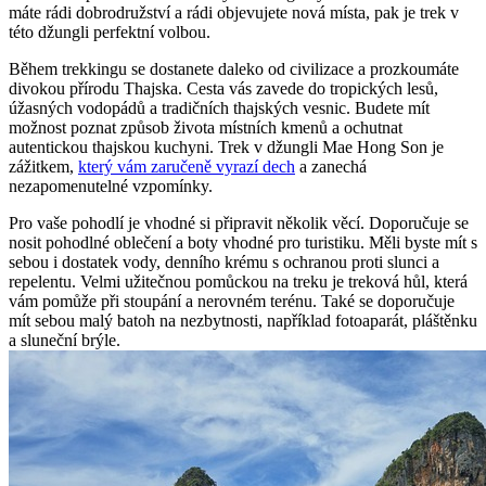
máte rádi dobrodružství a rádi objevujete nová místa, pak je trek v
této džungli perfektní volbou.
Během trekkingu se dostanete daleko od civilizace a prozkoumáte
divokou přírodu Thajska. Cesta vás zavede do tropických lesů,
úžasných vodopádů a tradičních thajských vesnic. Budete mít
možnost poznat způsob života místních kmenů a ochutnat
autentickou thajskou kuchyni. Trek v džungli Mae Hong Son je
zážitkem,
který vám zaručeně vyrazí dech
a zanechá
nezapomenutelné vzpomínky.
Pro vaše pohodlí je vhodné si připravit několik věcí. Doporučuje se
nosit pohodlné oblečení a boty vhodné pro turistiku. Měli byste mít s
sebou i dostatek vody, denního krému s ochranou proti slunci a
repelentu. Velmi užitečnou pomůckou na treku je treková hůl, která
vám pomůže při stoupání a nerovném terénu. Také se doporučuje
mít sebou malý batoh na nezbytnosti, například fotoaparát, pláštěnku
a sluneční brýle.