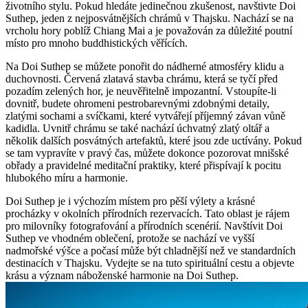
životního stylu. Pokud hledáte jedinečnou zkušenost, navštivte Doi
Suthep, jeden z nejposvátnějších chrámů v Thajsku. Nachází se na
vrcholu hory poblíž Chiang Mai a je považován za důležité poutní
místo pro mnoho buddhistických věřících.
Na Doi Suthep se můžete ponořit do nádherné atmosféry klidu a
duchovnosti. Červená zlatavá stavba chrámu, která se tyčí před
pozadím zelených hor, je neuvěřitelně impozantní. Vstoupíte-li
dovnitř, budete ohromeni pestrobarevnými zdobnými detaily,
zlatými sochami a svíčkami, které vytvářejí příjemný závan vůně
kadidla. Uvnitř chrámu se také nachází úchvatný zlatý oltář a
několik dalších posvátných artefaktů, které jsou zde uctívány. Pokud
se tam vypravíte v pravý čas, můžete dokonce pozorovat mnišské
obřady a pravidelné meditační praktiky, které přispívají k pocitu
hlubokého míru a harmonie.
Doi Suthep je i výchozím místem pro pěší výlety a krásné
procházky v okolních přírodních rezervacích. Tato oblast je rájem
pro milovníky fotografování a přírodních scenérií. Navštívit Doi
Suthep ve vhodném oblečení, protože se nachází ve vyšší
nadmořské výšce a počasí může být chladnější než ve standardních
destinacích v Thajsku. Vydejte se na tuto spirituální cestu a objevte
krásu a význam náboženské harmonie na Doi Suthep.