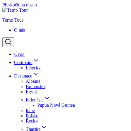
Přeskočit na obsah
Terno Tour
O nás
Úvod
Cestování
Letecky
Destinace
Albánie
Bulharsko
Egypt
Indonésie
Papua Nová Guinea
Itálie
Polsko
Řecko
Thajsko