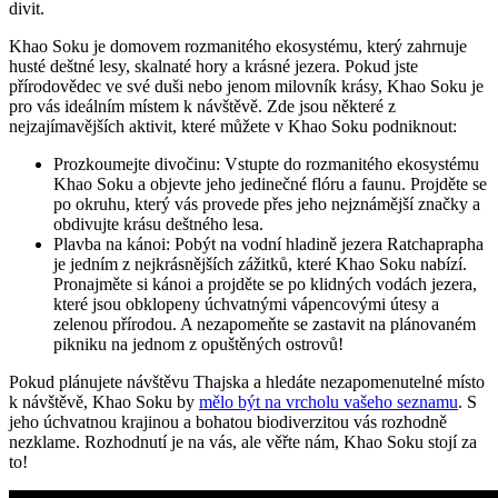
divit.
Khao Soku je domovem rozmanitého ekosystému, který zahrnuje
husté deštné lesy, skalnaté hory a krásné jezera. Pokud jste
přírodovědec ve své duši nebo jenom milovník krásy, Khao Soku je
pro vás ideálním místem k návštěvě. Zde jsou některé z
nejzajímavějších aktivit, které můžete v Khao Soku podniknout:
Prozkoumejte divočinu: Vstupte do rozmanitého ekosystému
Khao Soku a objevte jeho jedinečné flóru a faunu. Projděte se
po okruhu, který vás provede přes jeho nejznámější značky a
obdivujte krásu deštného lesa.
Plavba na kánoi: Pobýt na vodní hladině jezera Ratchaprapha
je jedním z nejkrásnějších zážitků, které Khao Soku nabízí.
Pronajměte si kánoi a projděte se po klidných vodách jezera,
které jsou obklopeny úchvatnými vápencovými útesy a
zelenou přírodou. A nezapomeňte se zastavit na plánovaném
pikniku na jednom z opuštěných ostrovů!
Pokud plánujete návštěvu Thajska a hledáte nezapomenutelné místo
k návštěvě, Khao Soku by
mělo být na vrcholu vašeho seznamu
. S
jeho úchvatnou krajinou a bohatou biodiverzitou vás rozhodně
nezklame. Rozhodnutí je na vás, ale věřte nám, Khao Soku stojí za
to!