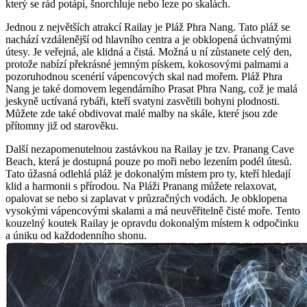
který se rád potápí, šnorchluje nebo leze po skalách.
Jednou z největších atrakcí Railay je Pláž Phra Nang. Tato pláž se
nachází vzdálenější od hlavního centra a je obklopená úchvatnými
útesy. Je veřejná, ale klidná a čistá. Možná u ní zůstanete celý den,
protože nabízí překrásné jemným pískem, kokosovými palmami a
pozoruhodnou scenérií vápencových skal nad mořem. Pláž Phra
Nang je také domovem legendárního Prasat Phra Nang, což je malá
jeskyně uctívaná rybáři, kteří svatyni zasvětili bohyni plodnosti.
Můžete zde také obdivovat malé malby na skále, které jsou zde
přítomny již od starověku.
Další nezapomenutelnou zastávkou na Railay je tzv. Pranang Cave
Beach, která je dostupná pouze po moři nebo lezením podél útesů.
Tato úžasná odlehlá pláž je dokonalým místem pro ty, kteří hledají
klid a harmonii s přírodou. Na Pláži Pranang můžete relaxovat,
opalovat se nebo si zaplavat v průzračných vodách. Je obklopena
vysokými vápencovými skalami a má neuvěřitelně čisté moře. Tento
kouzelný koutek Railay je opravdu dokonalým místem k odpočinku
a úniku od každodenního shonu.