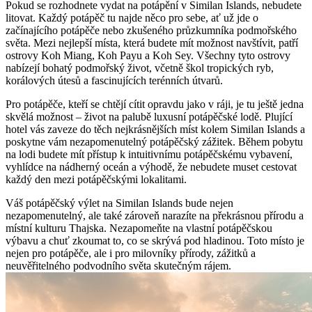
Pokud se rozhodnete vydat na potápění v Similan Islands, nebudete
litovat. Každý potápěč tu najde něco pro sebe, ať už jde o
začínajícího potápěče nebo zkušeného průzkumníka podmořského
světa. Mezi nejlepší místa, která budete mít možnost navštívit, patří
ostrovy Koh Miang, Koh Payu a Koh Sey. Všechny tyto ostrovy
nabízejí bohatý podmořský život, včetně škol tropických ryb,
korálových útesů a fascinujících terénních útvarů.
Pro potápěče, kteří se chtějí cítit opravdu jako v ráji, je tu ještě jedna
skvělá možnost – život na palubě luxusní potápěčské lodě. Plující
hotel vás zaveze do těch nejkrásnějších míst kolem Similan Islands a
poskytne vám nezapomenutelný potápěčský zážitek. Během pobytu
na lodi budete mít přístup k intuitivnímu potápěčskému vybavení,
vyhlídce na nádherný oceán a výhodě, že nebudete muset cestovat
každý den mezi potápěčskými lokalitami.
Váš potápěčský výlet na Similan Islands bude nejen
nezapomenutelný, ale také zároveň narazíte na překrásnou přírodu a
místní kulturu Thajska. Nezapomeňte na vlastní potápěčskou
výbavu a chuť zkoumat to, co se skrývá pod hladinou. Toto místo je
nejen pro potápěče, ale i pro milovníky přírody, zážitků a
neuvěřitelného podvodního světa skutečným rájem.