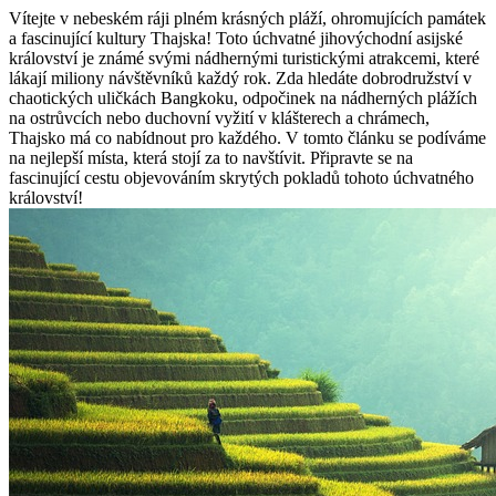
Vítejte v nebeském ráji plném krásných pláží, ohromujících památek
a fascinující kultury Thajska! Toto úchvatné jihovýchodní asijské
království je známé svými nádhernými turistickými atrakcemi, které
lákají miliony návštěvníků každý rok. Zda hledáte dobrodružství v
chaotických uličkách Bangkoku, odpočinek na nádherných plážích
na ostrůvcích nebo duchovní vyžití v klášterech a chrámech,
Thajsko má co nabídnout pro každého. V tomto článku se podíváme
na nejlepší místa, která stojí za to navštívit. Připravte se na
fascinující cestu objevováním skrytých pokladů tohoto úchvatného
království!