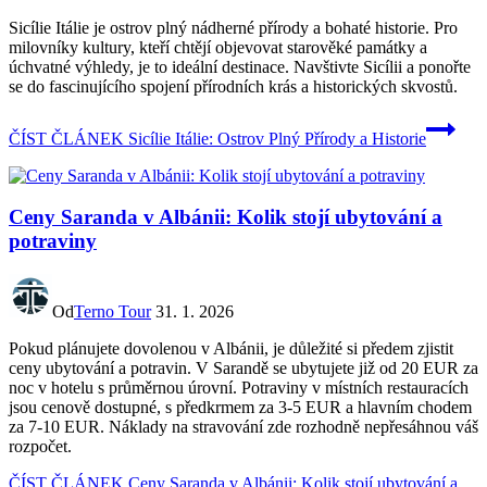
Sicílie Itálie je ostrov plný nádherné přírody a bohaté historie. Pro
milovníky kultury, kteří chtějí objevovat starověké památky a
úchvatné výhledy, je to ideální destinace. Navštivte Sicílii a ponořte
se do fascinujícího spojení přírodních krás a historických skvostů.
ČÍST ČLÁNEK
Sicílie Itálie: Ostrov Plný Přírody a Historie
Ceny Saranda v Albánii: Kolik stojí ubytování a
potraviny
Od
Terno Tour
31. 1. 2026
Pokud plánujete dovolenou v Albánii, je důležité si předem zjistit
ceny ubytování a potravin. V Sarandě se ubytujete již od 20 EUR za
noc v hotelu s průměrnou úrovní. Potraviny v místních restauracích
jsou cenově dostupné, s předkrmem za 3-5 EUR a hlavním chodem
za 7-10 EUR. Náklady na stravování zde rozhodně nepřesáhnou váš
rozpočet.
ČÍST ČLÁNEK
Ceny Saranda v Albánii: Kolik stojí ubytování a