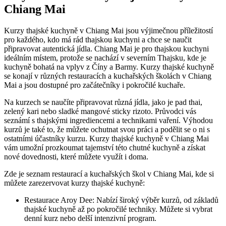
Chiang Mai
Kurzy thajské kuchyně v Chiang Mai jsou výjimečnou příležitostí
pro každého, kdo má rád thajskou kuchyni a chce se naučit
připravovat autentická jídla. Chiang Mai je pro thajskou kuchyni
ideálním místem, protože se nachází v severním Thajsku, kde je
kuchyně bohatá na vplyv z Číny a Barmy. Kurzy thajské kuchyně
se konají v různých restauracích a kuchařských školách v Chiang
Mai a jsou dostupné pro začátečníky i pokročilé kuchaře.
Na kurzech se naučíte připravovat různá jídla, jako je pad thai,
zelený kari nebo sladké mangové sticky rizoto. Průvodci vás
seznámí s thajskými ingrediencemi a technikami vaření. Výhodou
kurzů je také to, že můžete ochutnat svou práci a podělit se o ni s
ostatními účastníky kurzu. Kurzy thajské kuchyně v Chiang Mai
vám umožní prozkoumat tajemství této chutné kuchyně a získat
nové dovednosti, které můžete využít i doma.
Zde je seznam restaurací a kuchařských škol v Chiang Mai, kde si
můžete zarezervovat kurzy thajské kuchyně:
Restaurace Aroy Dee: Nabízí široký výběr kurzů, od základů
thajské kuchyně až po pokročilé techniky. Můžete si vybrat
denní kurz nebo delší intenzivní program.