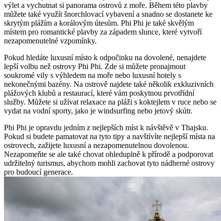
výlet a vychutnat si panorama ostrovů z moře. Během této plavby
můžete také využít šnorchlovací vybavení a snadno se dostanete ke
skrytým plážím a korálovým útesům. Phi Phi je také skvělým
místem pro romantické plavby za západem slunce, které vytvoří
nezapomenutelné vzpomínky.
Pokud hledáte luxusní místo k odpočinku na dovolené, nenajdete
lepší volbu než ostrovy Phi Phi. Zde si můžete pronajmout
soukromé vily s výhledem na moře nebo luxusní hotely s
nekonečnými bazény. Na ostrově najdete také několik exkluzivních
plážových klubů a restaurací, které vám poskytnou prvotřídní
služby. Můžete si užívat relaxace na pláži s koktejlem v ruce nebo se
vydat na vodní sporty, jako je windsurfing nebo jetový skútr.
Phi Phi je opravdu jedním z nejlepších míst k návštěvě v Thajsku.
Pokud si budete pamatovat na tyto tipy a navštívíte nejlepší místa na
ostrovech, zažijete luxusní a nezapomenutelnou dovolenou.
Nezapomeňte se ale také chovat ohleduplně k přírodě a podporovat
udržitelný turismus, abychom mohli zachovat tyto nádherné ostrovy
pro budoucí generace.