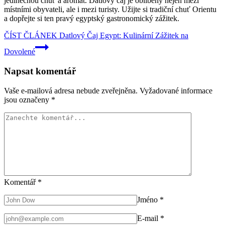
jedinečnou chuť a aromat. Datlový čaj je oblíbený nejen mezi
místními obyvateli, ale i mezi turisty. Užijte si tradiční chuť Orientu
a dopřejte si ten pravý egyptský gastronomický zážitek.
ČÍST ČLÁNEK
Datlový Čaj Egypt: Kulinární Zážitek na
Dovolené
Napsat komentář
Vaše e-mailová adresa nebude zveřejněna.
Vyžadované informace
jsou označeny
*
Komentář
*
Jméno
*
E-mail
*