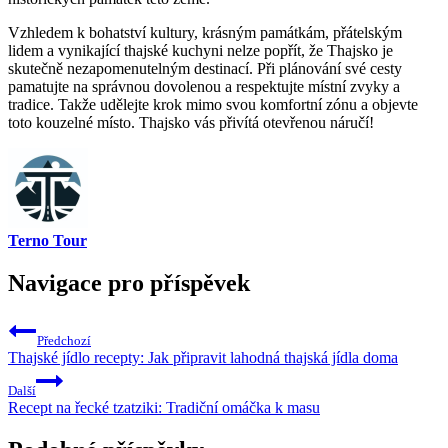
Vzhledem k bohatství kultury, krásným památkám, přátelským
lidem a vynikající thajské kuchyni nelze popřít, že Thajsko je
skutečně nezapomenutelným destinací. Při plánování své cesty
pamatujte na správnou dovolenou a respektujte místní zvyky a
tradice. Takže udělejte krok mimo svou komfortní zónu a objevte
toto kouzelné místo. Thajsko vás přivítá otevřenou náručí!
Terno Tour
Navigace pro příspěvek
Předchozí
Thajské jídlo recepty: Jak připravit lahodná thajská jídla doma
Další
Recept na řecké tzatziki: Tradiční omáčka k masu