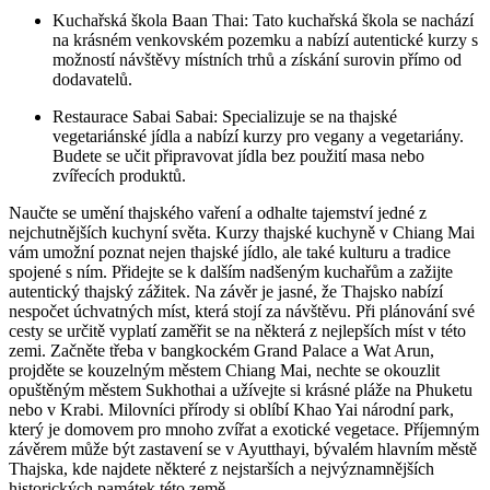
Kuchařská škola Baan Thai: Tato kuchařská škola se nachází
na krásném venkovském pozemku a nabízí autentické kurzy s
možností návštěvy místních trhů a získání surovin přímo od
dodavatelů.
Restaurace Sabai Sabai: Specializuje se na thajské
vegetariánské jídla a nabízí kurzy pro vegany a vegetariány.
Budete se učit připravovat jídla bez použití masa nebo
zvířecích produktů.
Naučte se umění thajského vaření a odhalte tajemství jedné z
nejchutnějších kuchyní světa. Kurzy thajské kuchyně v Chiang Mai
vám umožní poznat nejen thajské jídlo, ale také kulturu a tradice
spojené s ním. Přidejte se k dalším nadšeným kuchařům a zažijte
autentický thajský zážitek. Na závěr je jasné, že Thajsko nabízí
nespočet úchvatných míst, která stojí za návštěvu. Při plánování své
cesty se určitě vyplatí zaměřit se na některá z nejlepších míst v této
zemi. Začněte třeba v bangkockém Grand Palace a Wat Arun,
projděte se kouzelným městem Chiang Mai, nechte se okouzlit
opuštěným městem Sukhothai a užívejte si krásné pláže na Phuketu
nebo v Krabi. Milovníci přírody si oblíbí Khao Yai národní park,
který je domovem pro mnoho zvířat a exotické vegetace. Příjemným
závěrem může být zastavení se v Ayutthayi, bývalém hlavním městě
Thajska, kde najdete některé z nejstarších a nejvýznamnějších
historických památek této země.