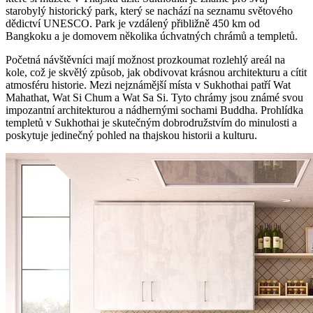
starobylý historický park, který se nachází na seznamu světového
dědictví UNESCO. Park je vzdálený přibližně 450 km od
Bangkoku a je domovem několika úchvatných chrámů a templetů.
Početná návštěvníci mají možnost prozkoumat rozlehlý areál na
kole, což je skvělý způsob, jak obdivovat krásnou architekturu a cítit
atmosféru historie. Mezi nejznámější místa v Sukhothai patří Wat
Mahathat, Wat Si Chum a Wat Sa Si. Tyto chrámy jsou známé svou
impozantní architekturou a nádhernými sochami Buddha. Prohlídka
templetů v Sukhothai je skutečným dobrodružstvím do minulosti a
poskytuje jedinečný pohled na thajskou historii a kulturu.