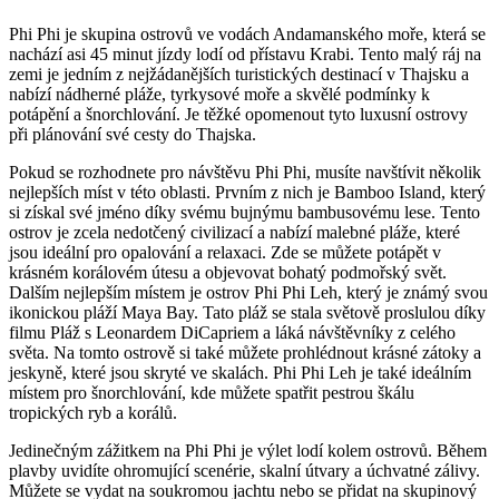
Phi Phi je skupina ostrovů ve vodách Andamanského moře, která se
nachází asi 45 minut jízdy lodí od přístavu Krabi. Tento malý ráj na
zemi je jedním z nejžádanějších turistických destinací v Thajsku a
nabízí nádherné pláže, tyrkysové moře a skvělé podmínky k
potápění a šnorchlování. Je těžké opomenout tyto luxusní ostrovy
při plánování své cesty do Thajska.
Pokud se rozhodnete pro návštěvu Phi Phi, musíte navštívit několik
nejlepších míst v této oblasti. Prvním z nich je Bamboo Island, který
si získal své jméno díky svému bujnýmu bambusovému lese. Tento
ostrov je zcela nedotčený civilizací a nabízí malebné pláže, které
jsou ideální pro opalování a relaxaci. Zde se můžete potápět v
krásném korálovém útesu a objevovat bohatý podmořský svět.
Dalším nejlepším místem je ostrov Phi Phi Leh, který je známý svou
ikonickou pláží Maya Bay. Tato pláž se stala světově proslulou díky
filmu Pláž s Leonardem DiCapriem a láká návštěvníky z celého
světa. Na tomto ostrově si také můžete prohlédnout krásné zátoky a
jeskyně, které jsou skryté ve skalách. Phi Phi Leh je také ideálním
místem pro šnorchlování, kde můžete spatřit pestrou škálu
tropických ryb a korálů.
Jedinečným zážitkem na Phi Phi je výlet lodí kolem ostrovů. Během
plavby uvidíte ohromující scenérie, skalní útvary a úchvatné zálivy.
Můžete se vydat na soukromou jachtu nebo se přidat na skupinový