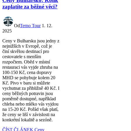
Ceny Bulharsko: Kolik
zaplatíte za běžné věci?
Od
Terno Tour
1. 12.
2025
Ceny v Bulharsku jsou jedny z
nejnižších v Evropě, což je
činí skvělou destinací pro
cestovatele s menším
rozpočtem. Oběd v místní
restauraci vás vyjde zhruba na
100-150 Kč, cena dopravy
MHD se pohybuje kolem 20
Kč. Pivo v baru si můžete
vychutnat za přibližně 40 Kč. I
ceny běžných potravin jsou
poměrně dostupné, například
chleba nebo mléko vás vyjdou
na 15-20 Kč. Pořád však platí,
že ceny se liší v závislosti na
konkrétní lokalitě a sezóně.
ČÍST ČLÁNEK
Ceny