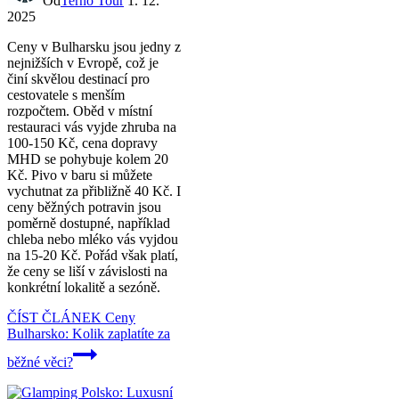
Od
Terno Tour
1. 12.
2025
Ceny v Bulharsku jsou jedny z
nejnižších v Evropě, což je
činí skvělou destinací pro
cestovatele s menším
rozpočtem. Oběd v místní
restauraci vás vyjde zhruba na
100-150 Kč, cena dopravy
MHD se pohybuje kolem 20
Kč. Pivo v baru si můžete
vychutnat za přibližně 40 Kč. I
ceny běžných potravin jsou
poměrně dostupné, například
chleba nebo mléko vás vyjdou
na 15-20 Kč. Pořád však platí,
že ceny se liší v závislosti na
konkrétní lokalitě a sezóně.
ČÍST ČLÁNEK
Ceny
Bulharsko: Kolik zaplatíte za
běžné věci?