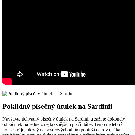
Poklidný písečný útulek na Sardinii
Navštivte úchvatný písečný útulek na Sardinii a zažijte dokonalý
odpočinek na jedné z nejkrásnějších pláží Itálie. Tento malebný
kousek ráje, ukrytý na severovýchodním pobřeží ostrova, láká