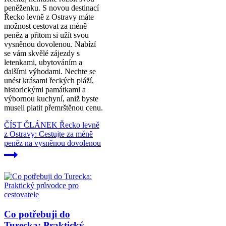
peněženku. S novou destinací
Řecko levně z Ostravy máte
možnost cestovat za méně
peněz a přitom si užít svou
vysněnou dovolenou. Nabízí
se vám skvělé zájezdy s
letenkami, ubytováním a
dalšími výhodami. Nechte se
unést krásami řeckých pláží,
historickými památkami a
výbornou kuchyní, aniž byste
museli platit přemrštěnou cenu.
ČÍST ČLÁNEK
Řecko levně
z Ostravy: Cestujte za méně
peněz na vysněnou dovolenou
Co potřebuji do
Turecka: Praktický