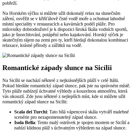
pobřeží.
Na Horském sýčku si můžete užít dokonalý relax na slunečním
záření, osvěžit se v křišťálově čisté vodě moře a ochutnat lahodné
místní speciality v restauracích a kavárnách podél pláže. Pro
milovníky dobrodružství je k dispozici široká škála vodních sportů,
jako je šnorchlování, potápění nebo kajakování. Horský sýček je
skutečným rájem na zemi pro ty, kteří hledají dokonalou kombinaci
relaxace, krásné přírody a zážitků na vodě.
Romantické západy slunce na Sicílii
Na Sicílii se nachází některé z nejkrásnějších pláží v celé Itálii.
Pokud hledáte romantický západ slunce, pak jste na správném místě.
Tyto pláže nabízejí úchvatné výhledy a kouzelnou atmosféru, která
vás okouzlí. Zde jsou některé z nejlepších míst, kde si můžete užít
romantický západ slunce na Sicílii:
Scala dei Turchi
: Tato bílá vápencová skála vytváří malebné
scenérie pro nezapomenutelný západ slunce.
Isola Bella
: Tento malý ostrůvek je spojen mostem se Sicílií a
nabízí klidnou pláž s úchvatným výhledem na západ slunce.