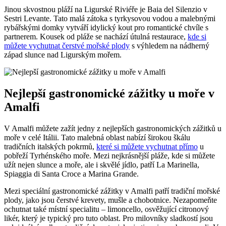
Jinou skvostnou pláží na Ligurské Riviéře je Baia del Silenzio v
Sestri Levante. Tato malá zátoka s tyrkysovou vodou a malebnými
rybářskými domky vytváří idylický kout pro romantické chvíle s
partnerem. Kousek od pláže se nachází útulná restaurace,
kde si
můžete vychutnat čerstvé mořské plody
s výhledem na nádherný
západ slunce nad Ligurským mořem.
Nejlepší gastronomické zážitky u moře v
Amalfi
V Amalfi můžete zažít jedny z nejlepších gastronomických zážitků u
moře v celé Itálii. Tato malebná oblast nabízí širokou škálu
tradičních italských pokrmů,
které si můžete vychutnat přímo
u
pobřeží Tyrhénského moře. Mezi nejkrásnější pláže, kde si můžete
užít nejen slunce a moře, ale i skvělé jídlo, patří La Marinella,
Spiaggia di Santa Croce a Marina Grande.
Mezi speciální gastronomické zážitky v Amalfi patří tradiční mořské
plody, jako jsou čerstvé krevety, mušle a chobotnice. Nezapomeňte
ochutnat také místní specialitu – limoncello, osvěžující citronový
likér, který je typický pro tuto oblast. Pro milovníky sladkostí jsou