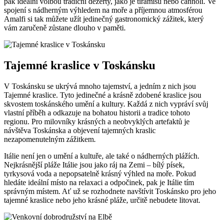
pak ideální volbou tradiční dezerty, jako je tiramisu nebo cannoli. Ve
spojení s nádherným výhledem na moře a příjemnou atmosférou
Amalfi si tak můžete užít jedinečný gastronomický zážitek, který
vám zaručeně zůstane dlouho v paměti.
Tajemné kraslice v Toskánsku
V Toskánsku se ukrývá mnoho tajemství, a jedním z nich jsou
Tajemné kraslice. Tyto jedinečné a krásně zdobené kraslice jsou
skvostem toskánského umění a kultury. Každá z nich vypráví svůj
vlastní příběh a odkazuje na bohatou historii a tradice tohoto
regionu. Pro milovníky krásných a neobvyklých artefaktů je
návštěva Toskánska a objevení tajemných kraslic
nezapomenutelným zážitkem.
Itálie není jen o umění a kultuře, ale také o nádherných plážích.
Nejkrásnější pláže Itálie jsou jako ráj na Zemi – bílý písek,
tyrkysová voda a nepopsatelně krásný výhled na moře. Pokud
hledáte ideální místo na relaxaci a odpočinek, pak je Itálie tím
správným místem. Ať už se rozhodnete navštívit Toskánsko pro jeho
tajemné kraslice nebo jeho krásné pláže, určitě nebudete litovat.