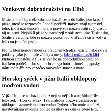
Venkovní dobrodružství na Elbě
Místem, které by měla zahrnout každá cesta do Itálie, jsou krásné
pláže, které se rozprostírají podél pobřeží. Italové znají tajemství
toho, jak si užít slunce a moře, a právě zde můžete najít svůj vlastní
ráj na zemi. Nejbližší pláže se nacházejí v oblastech jako Toskánsko,
Sicílie a Sardinie, kde se můžete ponořit do křišťálově čisté vody a
ležet na jemném písku.
Pro ty, kteří nejsou fanoušky přelidněných pláží, existují také skryté
poklady, jako jsou malé zátoky a útesy,
kde si můžete užít klid
a
klidnou atmosféru. Ať už se vydáte na dobrodružnou cestu po
italském pobřeží nebo si jen chcete vychutnat sluneční paprsky,
Itálie má pláže pro každého milovníka slunce a moře.
Horskej sýček v jižní Itálii obklopený
modrou vodou
V jižní Itálii se nachází jedno z nejkrásnějších a nejžádanějších
letovisek – Horský sýček. Tato malebná plážová destinace je
obklopena azurově modrou vodou Tyrhénského moře a nabízí
návštěvníkům skvostný pohled na útesy a skaliska, které lemují