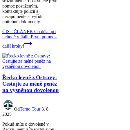
srozumitelně. Poskytněte první
pomoc postiženým,
kontaktujte policii a
nezapomeňte si vyřídit
potřebné dokumenty.
ČÍST ČLÁNEK
Co dělat při
nehodě v Itálii: První pomoc a
další kroky!
Řecko levně z Ostravy:
Cestujte za méně peněz
na vysněnou dovolenou
Od
Terno Tour
3. 8.
2025
Pokud sníte o dovolené v
Řecku, nemusíte rozbít svou