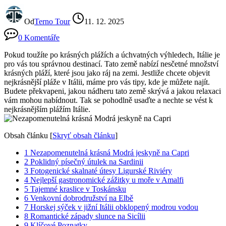
Od
Terno Tour
11. 12. 2025
0 Komentáře
Pokud toužíte po krásných plážích a úchvatných výhledech, Itálie je
pro vás tou správnou destinací. Tato země nabízí nesčetné množství
krásných pláží, které jsou jako ráj na zemi. Jestliže chcete objevit
nejkrásnější pláže v Itálii, máme pro vás tipy, kde je můžete najít.
Budete překvapeni, jakou nádheru tato země skrývá a jakou relaxaci
vám mohou nabídnout. Tak se pohodlně usaďte a nechte se vést k
nejkrásnějším plážím Itálie.
Obsah článku
[
Skryť obsah článku
]
1
Nezapomenutelná krásná Modrá jeskyně na Capri
2
Poklidný písečný útulek na Sardinii
3
Fotogenické skalnaté útesy Ligurské Riviéry
4
Nejlepší gastronomické zážitky u moře v Amalfi
5
Tajemné kraslice v Toskánsku
6
Venkovní dobrodružství na Elbě
7
Horskej sýček v jižní Itálii obklopený modrou vodou
8
Romantické západy slunce na Sicílii
9
Klíčové Poznatky