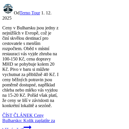
Od
Terno Tour
1. 12.
2025
Ceny v Bulharsku jsou jedny z
nejnižších v Evropě, což je
činí skvělou destinací pro
cestovatele s menším
rozpočtem. Oběd v místní
restauraci vás vyjde zhruba na
100-150 Kč, cena dopravy
MHD se pohybuje kolem 20
Kč. Pivo v baru si můžete
vychutnat za přibližně 40 Kč. I
ceny běžných potravin jsou
poměrně dostupné, například
chleba nebo mléko vás vyjdou
na 15-20 Kč. Pořád však platí,
že ceny se liší v závislosti na
konkrétní lokalitě a sezóně.
ČÍST ČLÁNEK
Ceny
Bulharsko: Kolik zaplatíte za