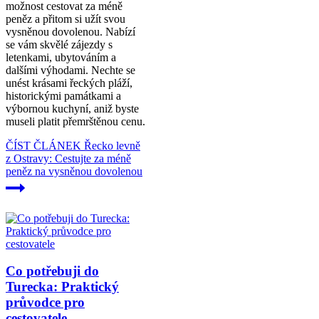
možnost cestovat za méně
peněz a přitom si užít svou
vysněnou dovolenou. Nabízí
se vám skvělé zájezdy s
letenkami, ubytováním a
dalšími výhodami. Nechte se
unést krásami řeckých pláží,
historickými památkami a
výbornou kuchyní, aniž byste
museli platit přemrštěnou cenu.
ČÍST ČLÁNEK
Řecko levně
z Ostravy: Cestujte za méně
peněz na vysněnou dovolenou
Co potřebuji do
Turecka: Praktický
průvodce pro
cestovatele