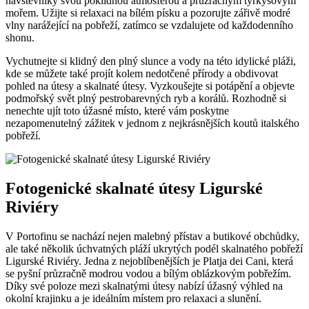
návštěvníky svou poklidnou atmosférou a průzračným tyrkysovým
mořem. Užijte si relaxaci na bílém písku a pozorujte zářivě modré
vlny narážející na pobřeží, zatímco se vzdalujete od každodenního
shonu.
Vychutnejte si klidný den plný slunce a vody na této idylické pláži,
kde se můžete také projít kolem nedotčené přírody a obdivovat
pohled na útesy a skalnaté útesy. Vyzkoušejte si potápění a objevte
podmořský svět plný pestrobarevných ryb a korálů. Rozhodně si
nenechte ujít toto úžasné místo, které vám poskytne
nezapomenutelný zážitek v jednom z nejkrásnějších koutů italského
pobřeží.
Fotogenické skalnaté útesy Ligurské
Riviéry
V Portofinu se nachází nejen malebný přístav a butikové obchůdky,
ale také několik úchvatných pláží ukrytých podél skalnatého pobřeží
Ligurské Riviéry. Jedna z nejoblíbenějších je Platja dei Cani, která
se pyšní průzračně modrou vodou a bílým oblázkovým pobřežím.
Díky své poloze mezi skalnatými útesy nabízí úžasný výhled na
okolní krajinku a je ideálním místem pro relaxaci a slunění.