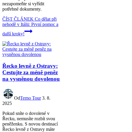
nezapomeňte si vyřídit
potřebné dokumenty.
ČÍST ČLÁNEK
Co dělat při
nehodě v Itálii: První pomoc a
další kroky!
Řecko levně z Ostravy:
Cestujte za méně peněz
na vysněnou dovolenou
Od
Terno Tour
3. 8.
2025
Pokud sníte o dovolené v
Řecku, nemusíte rozbít svou
peněženku. S novou destinací
Řecko levně z Ostravy máte