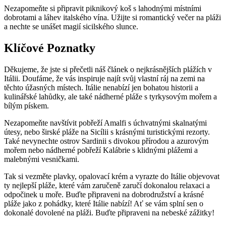
Nezapomeňte si připravit piknikový koš s lahodnými místními
dobrotami a láhev italského vína. Užijte si romantický večer na pláži
a nechte se unášet magií sicilského slunce.
Klíčové Poznatky
Děkujeme, že jste si přečetli náš článek o nejkrásnějších plážích v
Itálii. Doufáme, že vás inspiruje najít svůj vlastní ráj na zemi na
těchto úžasných místech. Itálie nenabízí jen bohatou historii a
kulinářské lahůdky, ale také nádherné pláže s tyrkysovým mořem a
bílým pískem.
Nezapomeňte navštívit pobřeží Amalfi s úchvatnými skalnatými
útesy, nebo širské pláže na Sicílii s krásnými turistickými rezorty.
Také nevynechte ostrov Sardinii s divokou přírodou a azurovým
mořem nebo nádherné pobřeží Kalábrie s klidnými plážemi a
malebnými vesničkami.
Tak si vezměte plavky, opalovací krém a vyrazte do Itálie objevovat
ty nejlepší pláže, které vám zaručeně zaručí dokonalou relaxaci a
odpočinek u moře. Buďte připraveni na dobrodružství a krásné
pláže jako z pohádky, které Itálie nabízí! Ať se vám splní sen o
dokonalé dovolené na pláži. Buďte připraveni na nebeské zážitky!