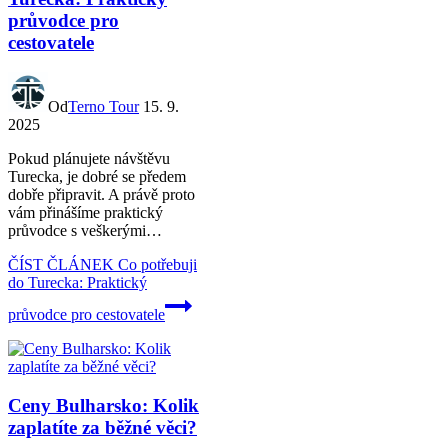
průvodce pro
cestovatele
Od
Terno Tour
15. 9.
2025
Pokud plánujete návštěvu
Turecka, je dobré se předem
dobře připravit. A právě proto
vám přinášíme praktický
průvodce s veškerými…
ČÍST ČLÁNEK
Co potřebuji
do Turecka: Praktický
průvodce pro cestovatele
Ceny Bulharsko: Kolik
zaplatíte za běžné věci?