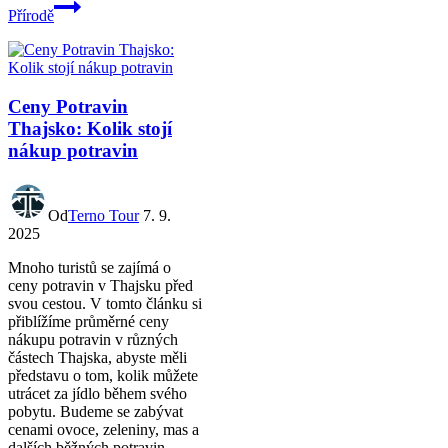
Přírodě
Ceny Potravin
Thajsko: Kolik stojí
nákup potravin
Od
Terno Tour
7. 9.
2025
Mnoho turistů se zajímá o
ceny potravin v Thajsku před
svou cestou. V tomto článku si
přiblížíme průměrné ceny
nákupu potravin v různých
částech Thajska, abyste měli
představu o tom, kolik můžete
utrácet za jídlo během svého
pobytu. Budeme se zabývat
cenami ovoce, zeleniny, mas a
dalších běžných potravin.