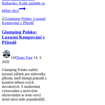
Bulharsko: Kolik zaplatíte za
běžné věci?
Glamping Polsko:
Luxusní Kempování v
Přírodě
Od
Terno Tour
14. 3.
2026
Glamping Polsko nabízí
luxusní zážitek pro milovníky
přírody, kteří hledají pohodlí a
komfort během svých
dovolených. S moderními
vybaveními a stylovými
ubytováními se tento nový
trend stává stále populárnější.