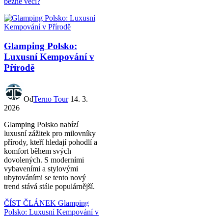
běžné věci?
Glamping Polsko:
Luxusní Kempování v
Přírodě
Od
Terno Tour
14. 3.
2026
Glamping Polsko nabízí
luxusní zážitek pro milovníky
přírody, kteří hledají pohodlí a
komfort během svých
dovolených. S moderními
vybaveními a stylovými
ubytováními se tento nový
trend stává stále populárnější.
ČÍST ČLÁNEK
Glamping
Polsko: Luxusní Kempování v