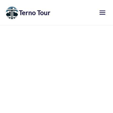
Přeskočit
na
Terno Tour
obsah