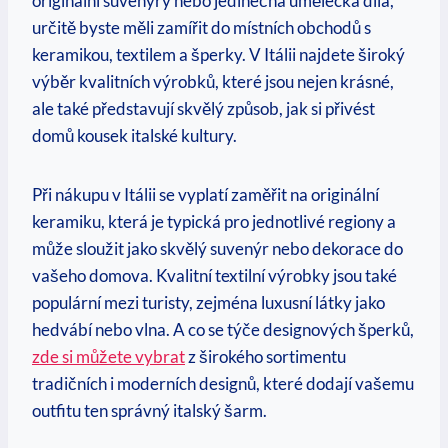
originální suvenýry nebo jedinečná umělecká díla,
určitě byste měli zamířit do místních obchodů s
keramikou, textilem a šperky. V Itálii najdete široký
výběr kvalitních výrobků, které jsou nejen krásné,
ale také představují skvělý způsob, jak si přivést
domů kousek italské kultury.
Při nákupu v Itálii se vyplatí zaměřit na originální
keramiku, která je typická pro jednotlivé regiony a
může sloužit jako skvělý suvenýr nebo dekorace do
vašeho domova. Kvalitní textilní výrobky jsou také
populární mezi turisty, zejména luxusní látky jako
hedvábí nebo vlna. A co se týče designových šperků,
zde si můžete vybrat
z širokého sortimentu
tradičních i moderních designů, které dodají vašemu
outfitu ten správný italský šarm.