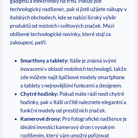
gadgetů a elektroniky na trhu. Pokud jste
technologický nadšenec, pak si jistě užijete nákupy v
italských obchodech, kde se nabízí široký výběr
produktů od místních i světových značek. Mezi
oblíbené technologické novinky, které stojí za
zakoupení, patří:
Smartfony a tablety:
Itálie je známá svými
inovacemi v oblasti mobilních technologií, takže
zde můžete najít špičkové modely smartphone
a tablety s nejnovějšími funkcemi a designem.
Chytré hodinky:
Pokud máte rádi nosit chytré
hodinky, pak v Itálii určitě naleznete elegantní a
funkční modely od prestižních značek.
Kamerové drony:
Pro fotografické nadšence je
ideální investicí kamerový dron s vysokým
rozlišením, který vám umožní pořizovat