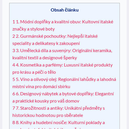
Obsah článku
1
1. Módní doplňky a kvalitní obuv: Kultovní italské
značky a stylové boty
2
2. Gurmánské pochoutky: Nejlepší italské
speciality a delikatesy k zakoupení
3
3. Umělecká díla a suvenýry: Originální keramika,
kvalitní textil a designové šperky
4
4. Kosmetika a parfémy: Luxusní italské produkty
pro krásu a péči o tělo
5
5. Víno a olivový olej: Regionální lahůdky a lahodná
místní vína pro domácí sbírku
6
6. Designový nábytek a bytové doplňky: Elegantní
a praktické kousky pro váš domov
7
7. Starožitnosti a antiky: Unikátní předměty s
historickou hodnotou pro sběratele
8
8. Knihy a hudební nosiče: Kulturní poklady a