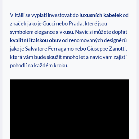
V Itálii se vyplatí investovat do
luxusních kabelek
od
značek jako je Gucci nebo Prada, které jsou
symbolem elegance a vkusu. Navíc si můžete dopřát
kvalitní italskou obuv
od renomovaných designérů
jako je Salvatore Ferragamo nebo Giuseppe Zanotti,
která vám bude sloužit mnoho let a navíc vám zajistí
pohodlí na každém kroku.