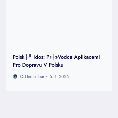
Polsk├╜ Idos: Pr┼»vodce Aplikacemi
Pro Dopravu V Polsku
Od
Terno Tour
5. 1. 2026