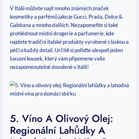
V Itálii můžete najít mnoho známých značek
kosmetiky a parfémů jako je Gucci, Prada, Dolce &
Gabbana a mnoho dalších. Nezapomeňte si také
prohlédnout místní drogerie a parfumerie, kde
najdete tradiční italské produkty vyrobené s láskou a
péčí o každý detail. Určitě si pořiďte alespoň jeden
luxusní kousek, který vám připomene vaše
nezapomenutelné dovolené v Itálii!
5. Víno A Olivový Olej:
Regionální Lahůdky A