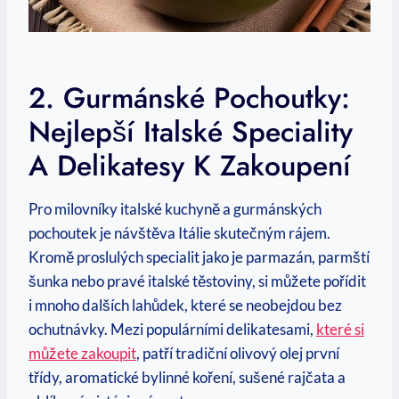
2. Gurmánské Pochoutky:
Nejlepší Italské Speciality
A Delikatesy K Zakoupení
Pro milovníky italské kuchyně a gurmánských
pochoutek je návštěva Itálie skutečným rájem.
Kromě proslulých specialit jako je parmazán, parmští
šunka nebo pravé italské těstoviny, si můžete pořídit
i mnoho dalších lahůdek, které se neobejdou bez
ochutnávky. Mezi populárními delikatesami,
které si
můžete zakoupit
, patří tradiční olivový olej první
třídy, aromatické bylinné koření, sušené rajčata a