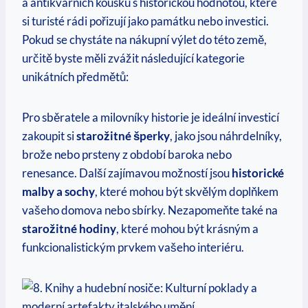
a antikvárních kousků s historickou hodnotou, které
si turisté rádi pořizují jako památku nebo investici.
Pokud se chystáte na nákupní výlet do této země,
určitě byste měli zvážit následující kategorie
unikátních předmětů:
Pro sběratele a milovníky historie je ideální investicí
zakoupit si
starožitné šperky
, jako jsou náhrdelníky,
brože nebo prsteny z období baroka nebo
renesance. Další zajímavou možností jsou
historické
malby a sochy
, které mohou být skvělým doplňkem
vašeho domova nebo sbírky. Nezapomeňte také na
starožitné hodiny
, které mohou být krásným a
funkcionalistickým prvkem vašeho interiéru.