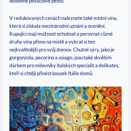
oblíbené pistáciové pesto.
V redukovaných cenách naleznete také místní vína,
která si získala mezinárodní uznání a ocenění.
Kupující mají možnost ochutnat a porovnat různé
druhy vína přímo na místě a vybrat si ten
nejkvalitnější pro svůj domov. Chutné sýry, jako je
gorgonzola, pecorino a asiago, jsou také skvělým
dárkem pro milovníky italských specialit a delikates,
kteří si chtějí přinést kousek Itálie domů.