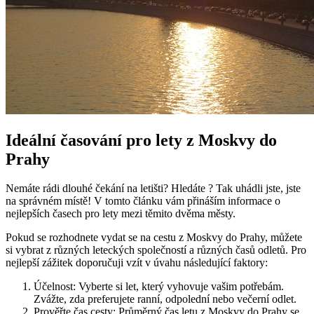
Ideální časování pro lety z Moskvy do
Prahy
Nemáte rádi dlouhé čekání na letišti? Hledáte ? Tak uhádli jste, jste
na správném místě! V tomto článku vám přináším informace o
nejlepších časech pro lety mezi těmito dvěma městy.
Pokud se rozhodnete vydat se na cestu z Moskvy do Prahy, můžete
si vybrat z různých leteckých společností a různých časů odletů. Pro
nejlepší zážitek doporučuji vzít v úvahu následující faktory:
Účelnost: Vyberte si let, který vyhovuje vašim potřebám.
Zvážte, zda preferujete ranní, odpolední nebo večerní odlet.
Prověřte čas cesty: Průměrný čas letu z Moskvy do Prahy se