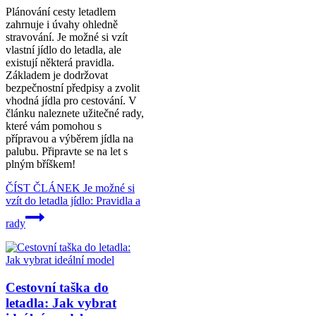
Plánování cesty letadlem
zahrnuje i úvahy ohledně
stravování. Je možné si vzít
vlastní jídlo do letadla, ale
existují některá pravidla.
Základem je dodržovat
bezpečnostní předpisy a zvolit
vhodná jídla pro cestování. V
článku naleznete užitečné rady,
které vám pomohou s
přípravou a výběrem jídla na
palubu. Připravte se na let s
plným bříškem!
ČÍST ČLÁNEK
Je možné si
vzít do letadla jídlo: Pravidla a
rady
Cestovní taška do
letadla: Jak vybrat