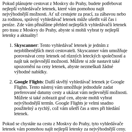
Pokud plánujete cestovat z Moskvy do Prahy, budete potřebovat
nejlepší vyhledávače letenek, které vám pomohou najít
nejvýhodnější možnosti. Ať už cestujete za prací, za zábavou nebo
za rodinou, správný vyhledávač letenek může ušetřit váš čas i
peníze. Zde vám přinášíme přehled nejlepších vyhledávačů letenek
pro trasu z Moskvy do Prahy, abyste si mohli vybrat ty nejlepší
letenky a aktuality!
Skyscanner
: Tento vyhledávač letenek je jedním z
nejoblíbenějších mezi cestovateli. Skyscanner vám umožňuje
porovnávat ceny letenek od různých leteckých společností a
najít tak nejlevnější možnosti. Můžete si zde nastavit také
upozornění na ceny letenek, abyste nezmeškali žádné
výhodné nabídky.
Google Flights
: Další skvělý vyhledávač letenek je Google
Flights. Tento nástroj vám umožňuje jednoduše zadat
preferované datumy cesty a ukázat vám nejlevnější možnosti.
Můžete si také zobrazit graf cen, abyste mohli vybrat
nejvýhodnější termín. Google Flights je velmi snadno
použitelný a rychlý, což vám ušetří čas a stres při hledání
letenek.
Pokud se chystáte na cestu z Moskvy do Prahy, tyto vyhledávače
letenek vám pomohou najít nejlepší letenky za nejvýhodnější ceny.