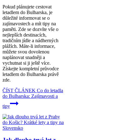
Pokud plánujete cestovat
letadlem do Bulharska, je
důležité informovat se o
zajímavostech a mít tipy na
paměti. Zde se dozvíte vše o
nejlepších destinacích,
tradičním jídle a nádherných
plážích. Máte-li informace,
můžete svou dovolenou
naplánovat snadněji a
vychutnat si ji ještě více.
Získejte kompletní průvodce
letadlem do Bulharska právě
zde.
ČÍST ČLÁNEK
Co do letadla
do Bulharska: Zajímavosti a
tipy
Jak dlouho trvá let z