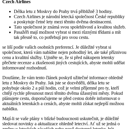
Czech Airlines
Délka letu z Moskvy do Prahy trvá přibližně 3 hodiny.
Czech Airlines je národní letecká společnost České republiky
a poskytuje četné lety mezi těmito dvěma destinacemi.
Tato společnost je známá svou spolehlivostí a kvalitou služeb.
Pasažéři mají možnost vybrat si mezi různými třídami a mít
tak přesně to, co potřebují pro svou cestu.
se liší podle vašich osobních preferencí. Je důležité vybrat si
společnost, která vám nabídne nejen pohodlný let, ale také příznivou
cenu a kvalitní služby. Ujistěte se, že si před nákupem letenky
přečtete recenze a zkušenosti jiných cestujících, abyste mohli udělat
informované rozhodnutí.
Doufáme, že vám tento článek poskytl užitečné informace ohledně
letu z Moskvy do Prahy. Jak jste se dozvěděli, délka letu se
pohybuje okolo 2 a půl hodin, což je velmi příjemné pro ty, kteří
chtějí rychle přesunout mezi těmito dvěma úžasnými městy. Pokud
plánujete cestu, doporučujeme se před cestou dobře informovat o
aktuálních letenkách a cenách, abyste mohli získat nejlepší možnou
nabídku.
Mají-li se vaše plány v blízké budoucnosti uskutečnit, je důležité
sledovat novinky a aktualizace ohledně letectví. Ať už se jedná o
změny v leteckých zásadách nebo nově dostupné letenky, být