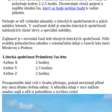
pohybuje kolem 2-2,5 hodin. Zkontrolujte různá spojení a
najděte ideální čas,
který se bude nejlépe hodit
k vašim
plánům.
Nebojte se též vyhledat aktuality o leteckých společnostech a jejich
nabídce letenek. V současné době je mnoho leteckých společností
nabízejících různé slevy a speciální nabídky.
Zajímavé je i srovnání časů letů různých leteckých společností. Níže
uvádím jednoduchou tabulku s orientačními údaji o časech letu mezi
Moskvou a Prahou:
Létecká společnost
Průměrný čas letu
Airline X
2 hodiny
Airline Y
2,5 hodiny
Airline Z
2 hodiny
Nezapomeňte také vzít v úvahu přestupy, pokud neexistují přímé
lety mezi těmito dvěma městy. S několika údaji v ruce můžete
snadno najít a užít si pohodlnou a rychlou cestu!