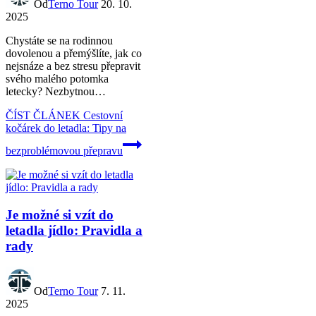
Od
Terno Tour
20. 10.
2025
Chystáte se na rodinnou
dovolenou a přemýšlíte, jak co
nejsnáze a bez stresu přepravit
svého malého potomka
letecky? Nezbytnou…
ČÍST ČLÁNEK
Cestovní
kočárek do letadla: Tipy na
bezproblémovou přepravu
Je možné si vzít do
letadla jídlo: Pravidla a
rady
Od
Terno Tour
7. 11.
2025