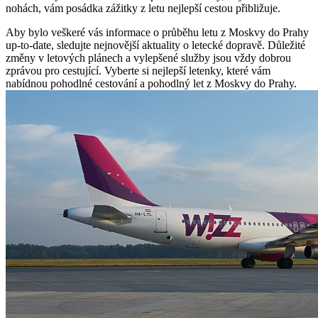
nohách, vám posádka zážitky z letu nejlepší cestou přibližuje.
Aby bylo veškeré vás informace o průběhu letu z Moskvy do Prahy
up-to-date, sledujte nejnovější aktuality o letecké dopravě. Důležité
změny v letových plánech a vylepšené služby jsou vždy dobrou
zprávou pro cestující. Vyberte si nejlepší letenky, které vám
nabídnou pohodlné cestování a pohodlný let z Moskvy do Prahy.