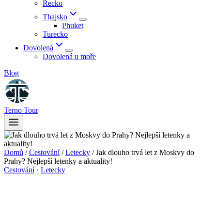
Řecko
Thajsko
Phuket
Turecko
Dovolená
Dovolená u moře
Blog
Terno Tour
Domů
/
Cestování
/
Letecky
/
Jak dlouho trvá let z Moskvy do
Prahy? Nejlepší letenky a aktuality!
Cestování
·
Letecky