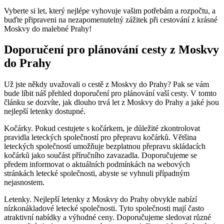
Vyberte si let, který nejlépe vyhovuje vašim potřebám a rozpočtu, a
buďte připraveni na nezapomenutelný zážitek při cestování z krásné
Moskvy do malebné Prahy!
Doporučení pro plánování cesty z Moskvy
do Prahy
Už jste někdy uvažovali o cestě z Moskvy do Prahy? Pak se vám
bude líbit náš přehled doporučení pro plánování vaší cesty. V tomto
článku se dozvíte, jak dlouho trvá let z Moskvy do Prahy a jaké jsou
nejlepší letenky dostupné.
Kočárky. Pokud cestujete s kočárkem, je důležité zkontrolovat
pravidla leteckých společností pro přepravu kočárků. Většina
leteckých společností umožňuje bezplatnou přepravu skládacích
kočárků jako součást příručního zavazadla. Doporučujeme se
předem informovat o aktuálních podmínkách na webových
stránkách letecké společnosti, abyste se vyhnuli případným
nejasnostem.
Letenky. Nejlepší letenky z Moskvy do Prahy obvykle nabízí
nízkonákladové letecké společnosti. Tyto společnosti mají často
atraktivní nabídky a výhodné ceny. Doporučujeme sledovat různé