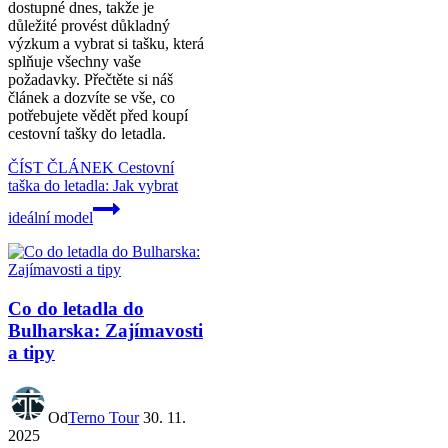
dostupné dnes, takže je
důležité provést důkladný
výzkum a vybrat si tašku, která
splňuje všechny vaše
požadavky. Přečtěte si náš
článek a dozvíte se vše, co
potřebujete vědět před koupí
cestovní tašky do letadla.
ČÍST ČLÁNEK
Cestovní
taška do letadla: Jak vybrat
ideální model
Co do letadla do
Bulharska: Zajímavosti
a tipy
Od
Terno Tour
30. 11.
2025