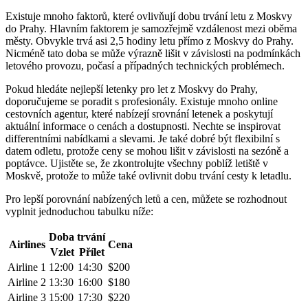
Existuje mnoho faktorů, které ovlivňují dobu trvání letu z Moskvy
do Prahy. Hlavním faktorem je samozřejmě vzdálenost mezi oběma
městy. Obvykle trvá asi 2,5 hodiny letu přímo z Moskvy do Prahy.
Nicméně tato doba se může výrazně lišit v závislosti na podmínkách
letového provozu, počasí a případných technických problémech.
Pokud hledáte nejlepší letenky pro let z Moskvy do Prahy,
doporučujeme se poradit s profesionály. Existuje mnoho online
cestovních agentur, které nabízejí srovnání letenek a poskytují
aktuální informace o cenách a dostupnosti. Nechte se inspirovat
differentními nabídkami a slevami. Je také dobré být flexibilní s
datem odletu, protože ceny se mohou lišit v závislosti na sezóně a
poptávce. Ujistěte se, že zkontrolujte všechny poblíž letiště v
Moskvě, protože to může také ovlivnit dobu trvání cesty k letadlu.
Pro lepší porovnání nabízených letů a cen, můžete se rozhodnout
vyplnit jednoduchou tabulku níže:
Doba trvání
Airlines
Cena
Vzlet
Přílet
Airline 1
12:00
14:30
$200
Airline 2
13:30
16:00
$180
Airline 3
15:00
17:30
$220