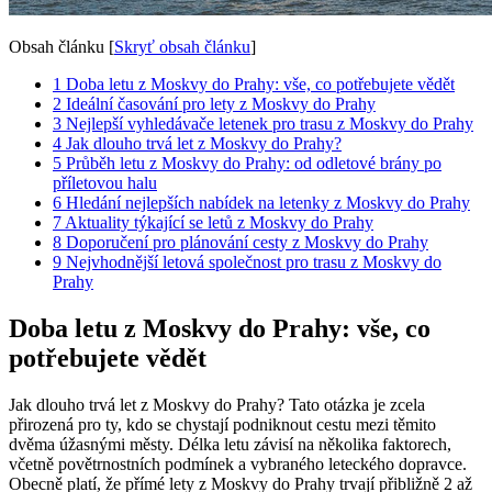
Obsah článku
[
Skryť obsah článku
]
1
Doba letu z Moskvy do Prahy: vše, co potřebujete vědět
2
Ideální časování pro lety z Moskvy do Prahy
3
Nejlepší vyhledávače letenek pro trasu z Moskvy do Prahy
4
Jak dlouho trvá let z Moskvy do Prahy?
5
Průběh letu z Moskvy do Prahy: od odletové brány po
příletovou halu
6
Hledání nejlepších nabídek na letenky z Moskvy do Prahy
7
Aktuality týkající se letů z Moskvy do Prahy
8
Doporučení pro plánování cesty z Moskvy do Prahy
9
Nejvhodnější letová společnost pro trasu z Moskvy do
Prahy
Doba letu z Moskvy do Prahy: vše, co
potřebujete vědět
Jak dlouho trvá let z Moskvy do Prahy? Tato otázka je zcela
přirozená pro ty, kdo se chystají podniknout cestu mezi těmito
dvěma úžasnými městy. Délka letu závisí na několika faktorech,
včetně povětrnostních podmínek a vybraného leteckého dopravce.
Obecně platí, že přímé lety z Moskvy do Prahy trvají přibližně 2 až