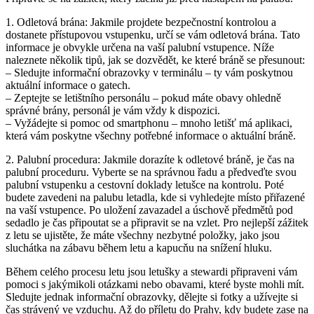
1. Odletová brána: Jakmile projdete bezpečnostní kontrolou a
dostanete přístupovou vstupenku, určí se vám odletová brána. Tato
informace je obvykle určena na vaší palubní vstupence. Níže
naleznete několik tipů, jak se dozvědět, ke které bráně se přesunout:
– Sledujte informační obrazovky v terminálu – ty vám poskytnou
aktuální informace o gatech.
– Zeptejte se letištního personálu – pokud máte obavy ohledně
správné brány, personál je vám vždy k dispozici.
– Vyžádejte si pomoc od smartphonu – mnoho letišť má aplikaci,
která vám poskytne všechny potřebné informace o aktuální bráně.
2. Palubní procedura: Jakmile dorazíte k odletové bráně, je čas na
palubní proceduru. Vyberte se na správnou řadu a předveďte svou
palubní vstupenku a cestovní doklady letušce na kontrolu. Poté
budete zavedeni na palubu letadla, kde si vyhledejte místo přiřazené
na vaší vstupence. Po uložení zavazadel a úschově předmětů pod
sedadlo je čas připoutat se a připravit se na vzlet. Pro nejlepší zážitek
z letu se ujistěte, že máte všechny nezbytné položky, jako jsou
sluchátka na zábavu během letu a kapucňu na snížení hluku.
Během celého procesu letu jsou letušky a stewardi připraveni vám
pomoci s jakýmikoli otázkami nebo obavami, které byste mohli mít.
Sledujte jednak informační obrazovky, dělejte si fotky a užívejte si
čas strávený ve vzduchu. Až do příletu do Prahy, kdy budete zase na