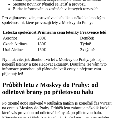
Sledujte novinky týkající se letišť a provozu
Buďte informováni o změnách v letových rozvrzích
Pro zajímavost, zde je srovnávací tabulka s několika leteckými
společnostmi, které provozují lety z Moskvy do Prahy:
Letecká společnost
Průměrná cena letenky
Frekvence letů
Aeroflot
200€
Deníček
Czech Airlines
180€
Týdně
Ural Airlines
150€
2x týdně
Nyní už víte, jak dlouho trvá let z Moskvy do Prahy, jak najít
nejlepší letenky a kde sledovat aktuality. Doufáme, že vám tyto
informace pomohou při plánování vaší cesty a přejeme vám
příjemný let!
Průběh letu z Moskvy do Prahy: od
odletové brány po příletovou halu
Po dlouhé době strávené v letištních halách je konečně čas vyrazit
na cestu z Moskvy do Prahy. Průběh letu zahrnuje několik kroků,
které vás provedou od odletové brány až po příletovou halu.
Připravte se na zážitek, který začíná již před nástupem na palubu.