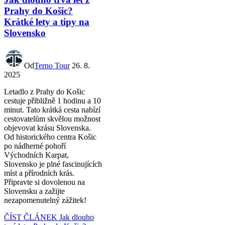
Prahy do Košic?
Krátké lety a tipy na
Slovensko
Od
Terno Tour
26. 8.
2025
Letadlo z Prahy do Košic
cestuje přibližně 1 hodinu a 10
minut. Tato krátká cesta nabízí
cestovatelům skvělou možnost
objevovat krásu Slovenska.
Od historického centra Košic
po nádherné pohoří
Východních Karpat,
Slovensko je plné fascinujících
míst a přírodních krás.
Připravte si dovolenou na
Slovensku a zažijte
nezapomenutelný zážitek!
ČÍST ČLÁNEK
Jak dlouho