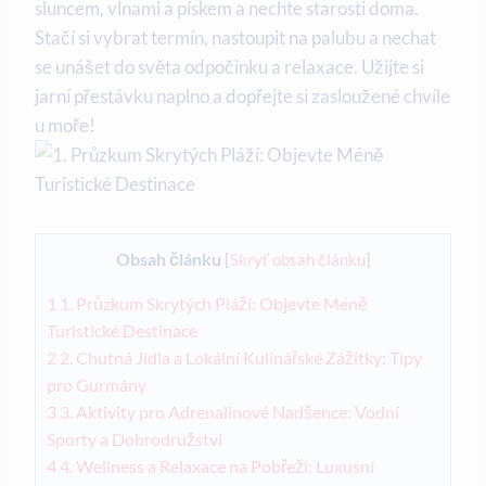
sluncem,⁣ vlnami a⁤ pískem a⁣ nechte starosti doma.
Stačí si ⁣vybrat​ termín,‌ nastoupit na‍ palubu a nechat
se unášet do světa ⁣odpočinku ⁢a relaxace. ⁣Užijte ⁢si
jarní ‌přestávku naplno a ​dopřejte si‌ zasloužené ​chvíle
u moře!
Obsah článku
[
Skryť obsah článku
]
1
1. Průzkum Skrytých Pláží: Objevte⁣ Méně
⁢Turistické Destinace
2
2. Chutná⁢ Jídla ​a⁣ Lokální Kulinářské‍ Zážitky: Tipy
pro Gurmány
3
3. Aktivity ​pro ‌Adrenalinové ⁢Nadšence: Vodní
Sporty a⁤ Dobrodružství
4
4. Wellness a⁣ Relaxace na ⁣Pobřeží: Luxusní