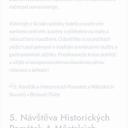
načerpat novou energii. ​
Vybírejte z‍ široké nabídky hotelů ⁢s moderním
wellness centrem, bazény s výhledem na ​moře ​a
relaxačními‌ masážemi. Odpočiňte ⁣si ⁤na písčitých
plážích ‍pod palmami a dopřejte ⁣si⁣ exkluzivní ⁤služby ⁤a⁣
gastronomické zážitky. Prozkoumejte krásy‍ pobřeží
a ​užijte si nezapomenutelnou dovolenou‌ plnou
relaxace a pohody!
5. Návštěva Historických