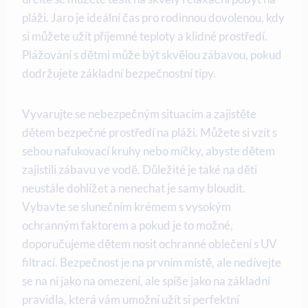
⁢pláži. Jaro je ideální čas ‌pro rodinnou dovolenou,⁣ kdy
si můžete užít příjemné teploty a klidné prostředí.
Plážování s dětmi ⁤může být‌ skvělou zábavou, pokud
dodržujete základní‌ bezpečnostní tipy.
Vyvarujte ⁤se nebezpečným situacím a zajistěte
‌dětem bezpečné prostředí na⁢ pláži. ⁤Můžete si vzít s
sebou nafukovací ​kruhy nebo míčky, abyste ‌dětem
⁢zajistili zábavu‍ ve vodě. Důležité je také ‍na děti​
neustále ⁣dohlížet a nenechat‍ je samy bloudit.
Vybavte se slunečním krémem s vysokým⁢
ochranným ⁣faktorem a ⁣pokud⁢ je to možné,
doporučujeme dětem nosit ochranné oblečení ⁣s UV
⁤filtrací. Bezpečnost ⁢je‍ na prvním místě,⁣ ale nedívejte‍
se na ni jako na omezení, ale spíše jako na​ základní
pravidla, která vám umožní užít si perfektní