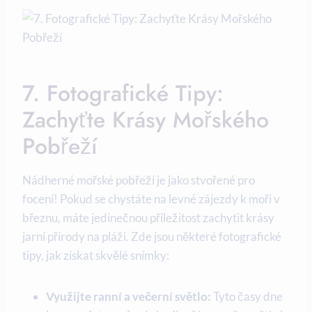
7.⁢ Fotografické⁢ Tipy:
Zachyťte ⁢Krásy ⁤Mořského⁤
Pobřeží
Nádherné ⁣mořské pobřeží je jako stvořené pro
focení! Pokud se chystáte‍ na⁤ levné zájezdy⁢ k moři ⁣v
březnu, ⁤máte ⁤jedinečnou příležitost zachytit krásy
jarní přírody ‌na pláži.⁤ Zde ⁣jsou ⁤některé⁢ fotografické‍
tipy, jak⁣ získat skvělé snímky:
Využijte ranní ​a ⁣večerní​ světlo:
Tyto časy⁢ dne