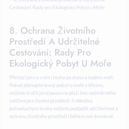
8. Ochrana Životního‍
Prostředí A Udržitelné
Cestování: Rady Pro
Ekologický Pobyt ‌u Moře
Přichází jaro ⁢a⁢ s​ ním‌ i ⁣touha ⁢po slunci ⁢a teplém moři.
Pokud⁢ plánujete levný pobyt u ⁤moře v ⁢březnu,
můžete⁣ si užít jarní‍ pauzu ​na pláži bez⁣ nadměrného
zatížení pro životní ⁣prostředí. ⁣S několika
jednoduchými kroky můžete podpořit udržitelnost ​a‌
ochranu životního prostředí ⁣i během své ​dovolené.