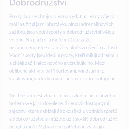
Dobrodružství
Pro ty, kdo se chtějí v březnu⁣ vydat na ​levný zájezd⁤ k⁣
moři a užít si jarní přestávku plnou adrenalinových
zážitků,⁢ jsou‍ vodní​ sporty ⁣a dobrodružství skvělou
volbou. Na pláži či u moře můžete zažít
nezapomenutelné okamžiky plné⁣ vzrušení ‍a radosti.
Vodní sporty​ jsou⁤ ideální pro ty, kteří milují adrenalin⁣
a ⁢chtějí zažít něco nového ⁢a vzrušujícího. Mezi‍
oblíbené aktivity patří⁢ surfování, windsurfing,⁣
kajakování, vodní lyžování nebo dokonce potápění.
Nechte se unést ⁤vlnami moře a zkuste⁤ něco nového
‍během⁤ své jarní dovolené.⁤ S cenově dostupnými
zájezdy, ⁣které nabízejí širokou škálu vodních sportů⁤
a dobrodružství, si můžete užít ⁤skvělý dobrodružný
pobyt⁢ u moře.‌ Vybavte se potřebnou výstrojí a