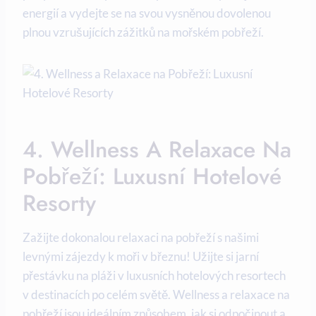
energií a⁤ vydejte se na ‍svou vysněnou​ dovolenou
‌plnou vzrušujících zážitků na‌ mořském pobřeží.
4. Wellness A⁣ Relaxace Na
⁣Pobřeží: Luxusní Hotelové
Resorty
Zažijte dokonalou ⁢relaxaci ​na pobřeží ⁣s⁢ našimi
levnými zájezdy ‍k moři v březnu! Užijte si‌ jarní
přestávku na pláži v luxusních hotelových resortech
v destinacích‌ po celém světě.⁢ Wellness a relaxace na
pobřeží jsou ‌ideálním způsobem, jak si odpočinout‍ a