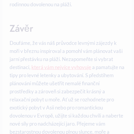
rodinnou dovolenou na pláži.
Závěr
Doufáme, že vás náš ​průvodce ‍levnými zájezdy k
⁣moři⁣ v březnu⁢ inspiroval a⁣ pomohl⁣ vám plánovat vaši
⁣jarní přestávku na pláži. Nezapomeňte si⁢ vybrat
destinaci,⁤
která vám nejvíce vyhovuje
‍ a pamatujte na‌
tipy pro levné letenky a ubytování.​ S​ předstihem
plánování můžete ušetřit ‍nemalé‍ finanční
prostředky a zároveň‍ si zabezpečit krásný a
relaxační pobyt ⁢u⁤ moře. Ať už se rozhodnete⁢ pro
exotický pobyt v Asii nebo⁣ pro romantickou
dovolenou v Evropě, užijte​ si každou chvíli‌ a naberte​
nové síly ​pro nadcházející​ jaro. Přejeme vám
bezstarostnou ‍dovolenou plnou slunce,⁣ moře ‍a