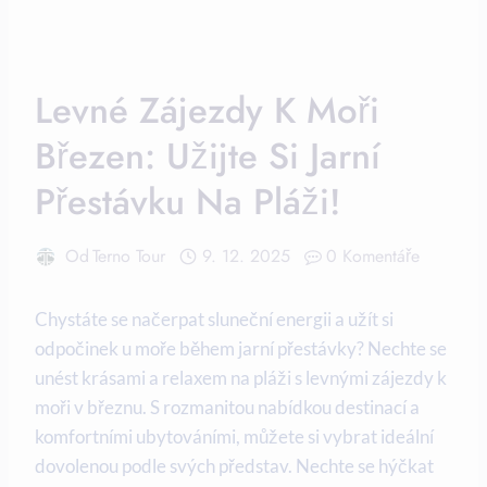
Levné Zájezdy K Moři
Březen: Užijte Si Jarní
Přestávku Na Pláži!
Od
Terno Tour
9. 12. 2025
0 Komentáře
Chystáte ⁣se⁤ načerpat sluneční energii a užít si
⁢odpočinek⁣ u moře během​ jarní přestávky?⁢ Nechte⁢ se
unést ​krásami a relaxem ⁢na pláži s levnými zájezdy k
moři v⁣ březnu. S rozmanitou ‌nabídkou destinací a
komfortními ubytováními, můžete si vybrat ideální‌
dovolenou podle svých představ. Nechte se ⁣hýčkat