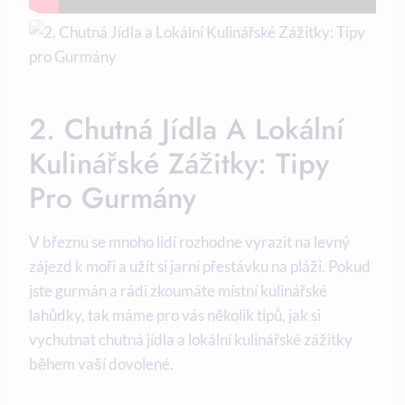
2. Chutná⁢ Jídla ​a⁣ Lokální
Kulinářské‍ Zážitky: Tipy
Pro Gurmány
V březnu se⁢ mnoho lidí ⁣rozhodne vyrazit na levný
zájezd k ‍moři a užít si jarní přestávku na pláži.‌ Pokud
jste gurmán a ‍rádi zkoumáte⁣ místní kulinářské
lahůdky, tak máme pro vás několik tipů,‌ jak si
vychutnat chutná⁢ jídla a⁣ lokální kulinářské‍ zážitky⁤
během vaší dovolené.