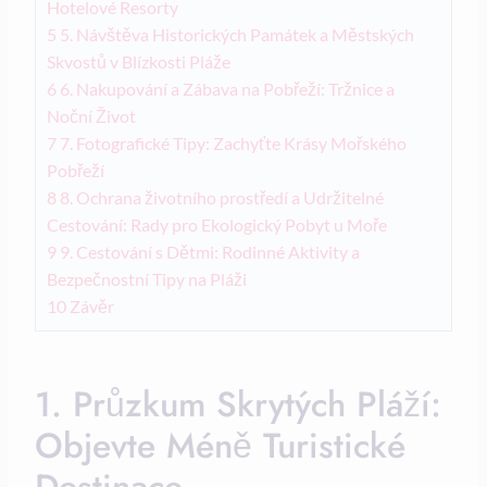
Hotelové Resorty
5
5. Návštěva Historických Památek ​a Městských ​
Skvostů v⁣ Blízkosti‌ Pláže
6
6. Nakupování a Zábava na Pobřeží: Tržnice a
Noční⁢ Život
7
7.⁢ Fotografické⁢ Tipy: Zachyťte ⁢Krásy ⁤Mořského⁤
Pobřeží
8
8. Ochrana životního‍ prostředí a Udržitelné
Cestování: Rady pro Ekologický Pobyt ‌u Moře
9
9. Cestování s Dětmi:‍ Rodinné ⁤Aktivity‌ a‍
Bezpečnostní Tipy na Pláži
10
Závěr
1. Průzkum Skrytých Pláží:
Objevte⁣ Méně ⁢Turistické