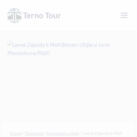
Přeskočit
na
Terno Tour
obsah
Domů
/
Dovolená
/
Dovolená u moře
/
Levné Zájezdy k Moři