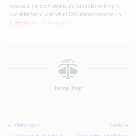
‍relaxace. Zároveň věříme,​ že tento⁢ článek byl pro
vás užitečný​ a​ inspirativní. Děkujeme za přečtení a
přejeme vám příjemný den
!
Terno Tour
Navigace
PŘEDCHOZÍ
DALŠÍ
Levné Letecké Zájezdy k
Cena volání do Albánie: