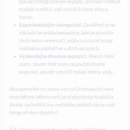
jsou pro fotografování nejlepší, protože světlo je
teplejší a měkčí, což vytváří ‌krásné stíny a⁣
barvy.
Experimentujte ​s kompozicí:
Zaměření se⁤ na
základní‌ pravidla kompozice, jako je pravidlo
třetin nebo ⁤vedení očí, může ⁤zvýraznit krásy
mořského ⁤pobřeží ve ‌vašich obrazech.
Vyzkoušejte dlouhou expozici:
⁤ Pokud máte
stativ, zkuste⁣ fotit moře za použití dlouhé
expozice, abyste vytvořili hebké efekty vody.
Nezapomeňte ⁣si ​s sebou vzít svůj ​fotoaparát nebo
‍smartphone během ⁢vaší jarní přestávky na pláži a
zkuste zachytit krásy mořského⁣ pobřeží‍ skrze vaši
fotografickou objektiv!