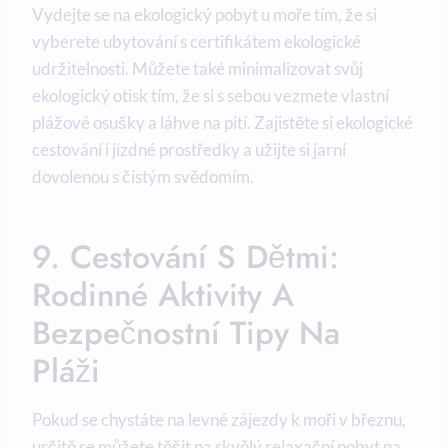
Vydejte ‌se ‌na⁢ ekologický pobyt u moře tím, že si
vyberete ubytování⁣ s certifikátem ekologické
udržitelnosti. ‍Můžete⁣ také minimalizovat​ svůj‍
ekologický otisk tím, ⁣že si s ⁤sebou vezmete vlastní
⁣plážové osušky a láhve⁣ na pití. Zajistěte si⁣ ekologické
cestování i ⁣jízdné prostředky a užijte si jarní
dovolenou​ s čistým​ svědomím.
9. Cestování S Dětmi:‍
Rodinné ⁤Aktivity‌ A‍
Bezpečnostní Tipy Na
Pláži
Pokud ⁣se chystáte na levné‍ zájezdy k⁤ moři v březnu,
určitě se můžete ⁣těšit na skvělý​ relaxační pobyt na