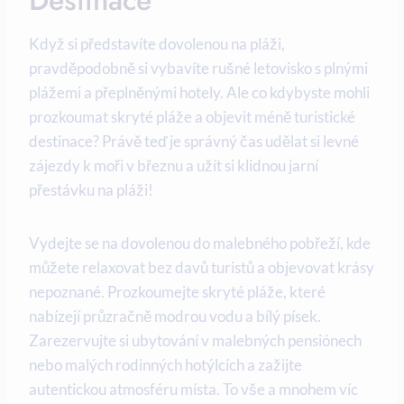
Destinace
Když si představíte ⁣dovolenou na pláži,
⁤pravděpodobně si vybavíte rušné letovisko s plnými
plážemi a ⁢přeplněnými hotely. Ale co kdybyste mohli
prozkoumat skryté pláže a objevit⁢ méně turistické
destinace? Právě teď je správný čas ⁤udělat ‍si levné
‌zájezdy ‌k ​moři v‍ březnu‍ a​ užít si ​klidnou ⁤jarní
⁣přestávku na pláži!
Vydejte se na​ dovolenou do ⁢malebného ⁤pobřeží, kde
⁣můžete relaxovat bez davů turistů a objevovat krásy
nepoznané. Prozkoumejte skryté pláže, které
nabízejí průzračně modrou‌ vodu a bílý písek.
Zarezervujte si ubytování v malebných pensiónech
nebo malých rodinných hotýlcích a zažijte
autentickou atmosféru místa. To ⁤vše a mnohem ​víc