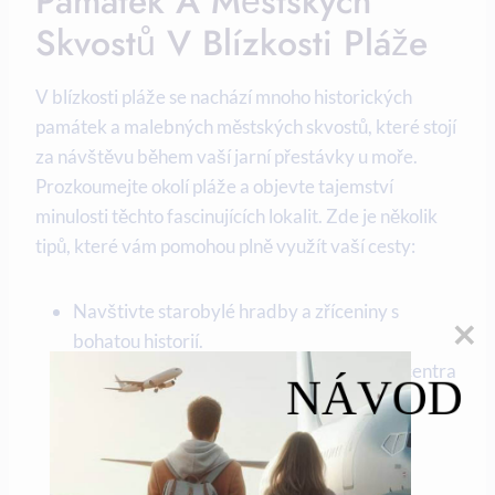
Památek ​a Městských ​
Skvostů V⁣ Blízkosti‌ Pláže
V blízkosti⁢ pláže​ se nachází mnoho historických‌
památek a malebných městských skvostů, které stojí
za návštěvu během vaší jarní ‍přestávky u moře.
Prozkoumejte⁢ okolí pláže a objevte tajemství‍
minulosti těchto ⁤fascinujících lokalit. Zde ⁢je několik⁣
tipů,⁤ které ⁣vám pomohou plně využít vaší ⁣cesty:
Navštivte starobylé⁣ hradby ‍a zříceniny s
bohatou⁣ historií.
Projděte se úzkými uličkami historického⁤ centra
NÁVOD
a obdivujte ⁣architekturu minulých století.
Zajděte ‌do ⁣místních muzeí a galerií, ​kde se‍
dozvíte více‍ o kulturním dědictví místa.