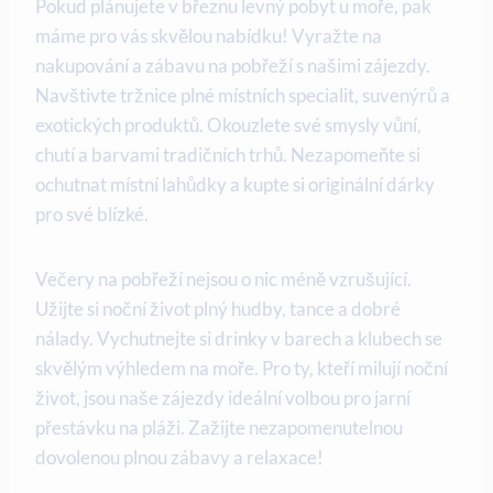
Pokud plánujete v březnu‍ levný‍ pobyt ⁤u moře, pak
máme pro vás skvělou ​nabídku! Vyražte na
‍nakupování ​a zábavu na pobřeží s našimi zájezdy.
Navštivte tržnice‌ plné místních ⁤specialit, suvenýrů a
exotických produktů. Okouzlete své smysly vůní,
⁤chutí a barvami tradičních trhů. Nezapomeňte si
ochutnat​ místní⁣ lahůdky a kupte si originální dárky
pro své blízké.
Večery na‌ pobřeží nejsou o nic ⁢méně vzrušující.
⁣Užijte si noční život plný‍ hudby,‌ tance ⁣a dobré‌
nálady. ‍Vychutnejte si‍ drinky v barech a klubech se
skvělým výhledem‌ na moře. Pro ty, kteří milují‌ noční
život, jsou​ naše zájezdy ideální volbou pro jarní⁢
přestávku‍ na pláži.⁤ Zažijte nezapomenutelnou
dovolenou plnou zábavy a relaxace!