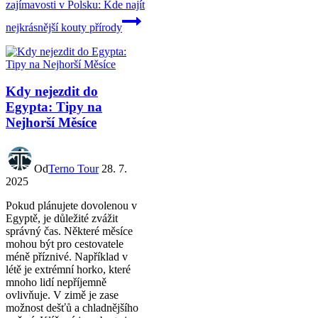
zajímavosti v Polsku: Kde najít
nejkrásnější kouty přírody
Kdy nejezdit do
Egypta: Tipy na
Nejhorší Měsíce
Od
Terno Tour
28. 7.
2025
Pokud plánujete dovolenou v
Egyptě, je důležité zvážit
správný čas. Některé měsíce
mohou být pro cestovatele
méně příznivé. Například v
létě je extrémní horko, které
mnoho lidí nepříjemně
ovlivňuje. V zimě je zase
možnost dešťů a chladnějšího