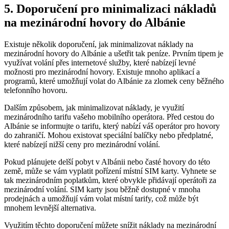
5. Doporučení pro minimalizaci​ nákladů
na mezinárodní hovory do ⁢Albánie
Existuje několik doporučení, jak minimalizovat náklady ⁢na
mezinárodní hovory do ⁤Albánie a ušetřit tak peníze. Prvním tipem je
využívat volání přes internetové služby, které⁢ nabízejí levné
možnosti‌ pro mezinárodní hovory. Existuje mnoho aplikací⁤ a
programů, které umožňují volat do Albánie za zlomek ceny běžného
telefonního hovoru.
Dalším způsobem, jak minimalizovat náklady, je využití
mezinárodního tarifu vašeho mobilního operátora. Před cestou do
Albánie se⁢ informujte​ o ⁤tarifu, který ⁢nabízí váš operátor pro hovory⁤
do zahraničí. Mohou existovat speciální balíčky nebo⁣ předplatné,
které nabízejí nižší ceny pro mezinárodní volání.
Pokud plánujete delší pobyt ⁤v Albánii nebo časté ⁣hovory do této
země, může se vám vyplatit pořízení místní SIM karty. Vyhnete se
tak ‍mezinárodním poplatkům, které obvykle přidávají operátoři za
mezinárodní volání. ‌SIM karty jsou běžně dostupné v mnoha
prodejnách a umožňují vám⁤ volat místní tarify, což může být
mnohem levnější⁢ alternativa.
Využitím těchto doporučení můžete snížit náklady na mezinárodní