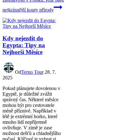
nejkrásnější kouty přírody
Kdy nejezdit do
Egypta: Tipy na
Nejhorší Měsíce
Od
Terno Tour
28. 7.
2025
Pokud plánujete dovolenou v
Egyptě, je důležité zvážit
správný čas. Některé měsíce
mohou být pro cestovatele
méně příznivé. Například v
létě je extrémní horko, které
mnoho lidí nepříjemně
ovlivňuje. V zimě je zase
možnost dešťů a chladnějšího
počasí. Klíčové je vybrat si