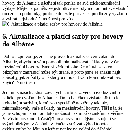
hovory do Albánie a ušetřit si tak peníze na své telekomunikační
výdaje. Mějte na paměti, že jednotlivé metody mohou mít své vlastní
omezení a podmínky, proto je důležité provést⁢ si předběžný výzkum
a vybrat nejvhodnější možnost pro vás.
6. Aktualizace a platící sazby pro hovory
do Albánie
Dobrou zprávou je, že ​jsme provedli ‍aktualizaci cen volání do
Albánie, abychom vám pomohli minimalizovat náklady na vaše
mezinárodní hovory. ‍Jsme si vědomi toho, že mluvit se⁤ svými
blízkými v zahraničí může být drahé, a proto jsme se snažili najít
způsoby, jak snížit tyto náklady a umožnit ⁢vám komunikovat bez
zbytečného ‍stresu.
Jedním z našich aktualizovaných tarifů je zavedení exkluzivního
balíčku pro volání do Albánie. Tímto balíčkem získáte přístup k
výhodným sazbám, které ‌jsou speciálně navrženy tak, aby
minimalizovaly vaše náklady na mezinárodní hovory. Těší nás, že
jsme schopni nabídnout tuto možnost našim zákazníkům, a věříme,
že vás to ⁢povzbudí k častějšímu a bezstarostnějšímu⁢ spojení se
svými blízkými v Albánii. Začněte využívat ⁤výhod tohoto
exkluzivního balíčku a ušetřete peníze na⁤ volání do Albánie!