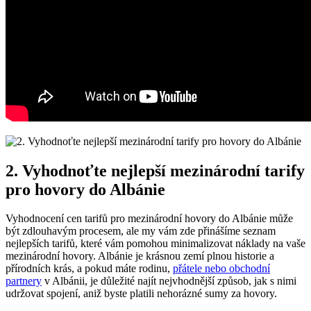
2. Vyhodnoťte nejlepší mezinárodní tarify
pro hovory do Albánie
Vyhodnocení ‍cen tarifů pro mezinárodní hovory do Albánie ⁤může
být zdlouhavým procesem, ale ‌my vám zde přinášíme seznam
nejlepších tarifů, které vám pomohou minimalizovat náklady na vaše
mezinárodní hovory. Albánie je krásnou zemí plnou historie a⁣
přírodních krás, a pokud máte rodinu,
přátele nebo obchodní
partnery
v Albánii, je důležité ⁤najít⁤ nejvhodnější způsob, jak s ⁣nimi‌
udržovat spojení, aniž byste platili nehorázné sumy za‍ hovory.