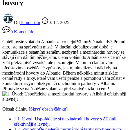
hovory
Od
Terno Tour
9. 12. 2025
0 Komentáře
Chtěli byste​ volat do ⁤Albánie za co nejnižší možné náklady?‌ Pokud
ano, jste na správném místě. V‌ dnešní‌ globalizované době ​je
komunikace s ostatními‍ zeměmi nezbytná a mezinárodní hovory se⁢
stávají​ čím dál tím běžnějšími. Cena volání do Albánie se sice může‌
zdát překvapivě vysoká, ⁤ale nezoufejte! V⁣ tomto‌ článku ⁤vám
představíme osvědčené způsoby, jak minimalizovat náklady na⁤
mezinárodní hovory do Albánie. ‍Během několika ​minut získáte
cenné⁣ rady a⁤ triky, které‍ vám ušetří peníze a pomohou​ vám​ zůstat v
kontaktu se svými blízkými či obchodními partnery v Albánii.
Připravte se na úspěšné volání za překvapivě nízkou cenu!
Obsah článku
[
Skryť obsah článku
]
1
1. Úvod: Uspořádejte ⁤si mezinárodní hovory s Albánií
efektivněji ⁢a levněji
2
2. Vyhodnoťte nejlepší mezinárodní tarify pro hovory do