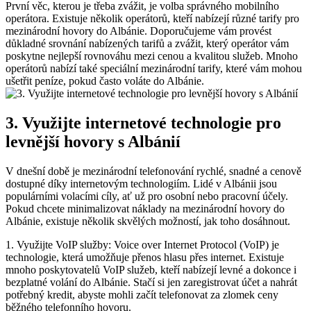
První věc, kterou je třeba zvážit, je ⁤volba správného mobilního
operátora. Existuje několik operátorů, kteří nabízejí různé tarify pro​
mezinárodní hovory do ‍Albánie. Doporučujeme vám provést⁤
důkladné srovnání nabízených‌ tarifů a zvážit, který operátor vám
poskytne nejlepší⁢ rovnováhu mezi cenou⁢ a kvalitou služeb. Mnoho
operátorů nabízí ⁢také speciální mezinárodní tarify, které vám mohou
ušetřit ⁣peníze, pokud často voláte do Albánie.
3. Využijte internetové technologie pro
levnější hovory⁤ s Albánií
V dnešní době je⁤ mezinárodní telefonování ‍rychlé, snadné​ a cenově
dostupné díky internetovým‌ technologiím. Lidé v Albánii jsou
populárními⁤ volacími cíly, ať už ⁣pro​ osobní nebo pracovní účely.
Pokud chcete minimalizovat náklady na mezinárodní hovory do
Albánie, existuje několik ⁢skvělých možností, jak toho dosáhnout.
1. ⁣Využijte VoIP služby: Voice over‌ Internet⁤ Protocol (VoIP) je
technologie, která ‌umožňuje přenos hlasu přes ‍internet. Existuje
mnoho poskytovatelů VoIP služeb, kteří nabízejí levné⁤ a dokonce i
‌bezplatné volání do Albánie. Stačí si jen zaregistrovat⁢ účet a‌ nahrát
potřebný kredit, abyste mohli začít telefonovat za zlomek ceny
běžného telefonního ⁢hovoru.