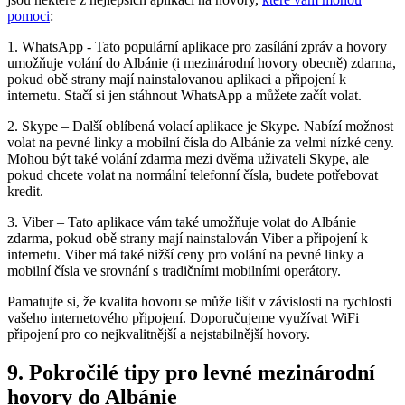
pomoci
:
1. WhatsApp ⁣- Tato populární ⁢aplikace⁢ pro zasílání zpráv a hovory
umožňuje volání do Albánie (i mezinárodní ​hovory obecně) zdarma,
pokud obě strany mají nainstalovanou aplikaci a připojení k
‍internetu. ⁢Stačí si jen stáhnout WhatsApp a můžete začít ⁣volat.
2. Skype – Další oblíbená volací aplikace je Skype. Nabízí možnost
volat na pevné linky a ‌mobilní čísla do Albánie za velmi nízké ⁢ceny.
Mohou být také ⁢volání zdarma mezi dvěma uživateli Skype, ale
pokud‍ chcete volat na normální telefonní čísla, budete potřebovat
kredit.
3.⁢ Viber – Tato‍ aplikace ‌vám‌ také umožňuje volat do Albánie
zdarma, ​pokud obě strany ⁤mají nainstalován Viber⁢ a připojení k
internetu. Viber má také ⁢nižší ceny pro volání na pevné linky a
mobilní ‍čísla ve srovnání s tradičními mobilními operátory.
Pamatujte si, že kvalita hovoru se může lišit v závislosti na rychlosti
vašeho internetového připojení. Doporučujeme využívat WiFi
připojení pro co‍ nejkvalitnější a nejstabilnější hovory.
9. Pokročilé ‌tipy pro levné mezinárodní
‍hovory do Albánie