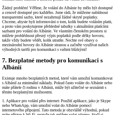
Žádný problém! Věříme, že volání do Albánie by mělo být dostupné
a cenově dostupné pro každého. Jsme rádi, že můžeme nabídnout
transparentní sazby, které nezahrnují žádné skryté poplatky.
Chceme, abyste byli informováni o tom, kolik ‍budete voláním platit,
a proto vám poskytujeme přehledné tabulky s aktuálními platícími
sazbami pro volání ‌do Albánie. Ve vlastním členském prostoru si
můžete prohlédnout přesný výpis poplatků podle délky hovoru,⁤
takže vždy budete vědět, kolik utratíte.​ Nechte své obavy o
⁤mezinárodní hovory do⁢ Albánie stranou a začněte využívat​ našich
výhodných tarifů pro komunikaci s vašimi blízkými!
7. ⁣Bezplatné metody pro komunikaci s
Albánií
Existuje mnoho bezplatných⁢ metod,‍ které vám umožní komunikovat
​s Albánií za minimální náklady. Pokud často voláte do Albánie ⁢nebo
máte přátele či rodinu v Albánii, může být užitečné se ​seznámit s
těmito bezplatnými možnostmi.
1. ‌Aplikace⁣ pro volání‌ přes internet: Použití aplikace, jako je Skype
nebo WhatsApp, vám ‌umožní volat do⁤ Albánie pomocí
internetového připojení. Tato ⁤metoda⁢ je obzvláště ⁤výhodná, pokud
máte přístup‌ k Wi-Fi, protože tak můžete volat zdarma. Stačí si