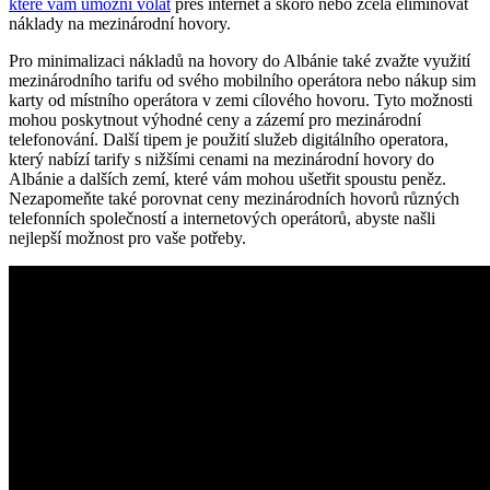
které vám umožní volat
přes internet a skoro nebo zcela eliminovat
náklady na mezinárodní hovory.
Pro minimalizaci ⁣nákladů na ​hovory do Albánie také zvažte využití
mezinárodního tarifu od svého mobilního operátora nebo ⁤nákup sim‌
karty od ⁢místního operátora v zemi cílového hovoru. Tyto ⁤možnosti
mohou⁣ poskytnout​ výhodné ceny a zázemí pro mezinárodní
telefonování.‍ Další⁢ tipem je použití služeb digitálního operatora,
který ⁤nabízí tarify s nižšími cenami na mezinárodní hovory do
⁣Albánie a dalších zemí, které vám mohou ušetřit spoustu ⁢peněz.
Nezapomeňte také⁤ porovnat ceny mezinárodních⁤ hovorů různých
telefonních společností a⁣ internetových operátorů, ‌abyste našli
nejlepší možnost pro⁣ vaše potřeby.