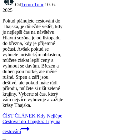
Od
Terno Tour
10. 6.
2025
Pokud plánujete cestování do
Thajska, je důležité vědět, kdy
je nejlepší čas na návštěvu.
Hlavní sezóna je od listopadu
do března, kdy je příjemné
počasí. Avšak pokud se
vyhnete turistickým oblastem,
můžete získat lepší ceny a
vyhnout se davům. Březen a
duben jsou horké, ale méně
rušné. Srpen a září jsou
deštivé, ale pokud máte rádi
přírodu, můžete si užít zelené
krajiny. Vyberte si čas, který
vám nejvíce vyhovuje a zažijte
krásy Thajska.
ČÍST ČLÁNEK
Kdy Nejlépe
Cestovat do Thajska: Tipy na
cestování