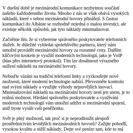
V dnešní době je mezinárodní komunikace nezbytnou součástí
našeho‍ každodenního života. Mnoho z nás se však​ obává vysokých
nákladů, ⁣které ‍s sebou ⁤mezinárodní ‌hovory přinášejí. S častou
komunikací do Albánie ⁤se rozhodně‍ nejedná o malou investici, ‌ale
existuje několik způsobů, jak⁣ tyto náklady minimalizovat.
Začněme tím, že si vybereme správného poskytovatele telefonních
služeb. Je důležité vyhledat spolehlivého partnera, který nám
umožní provádět mezinárodní hovory⁢ za rozumné ceny.⁣ Dalším
klíčovým⁣ krokem je využití moderních technologií, ‍jako ⁣je VoIP
(hlas přes internetový protokol). Tím lze dosáhnout výrazného
snížení ⁤nákladů na mezinárodní hovory.
Nebuďte vázáni na tradiční ‍telefonní linky‍ a vyzkoušejte nové
možnosti, které moderní technologie nabízí. Převezměte kontrolu⁣
nad svými náklady a využijte výhody nejnovějších inovací.
Minimalizování‌ nákladů ‌na mezinárodní ⁤hovory není ​jen snem, je to
reálná možnost. Hledání správného poskytovatele a využívání
moderních technologií ​vám umožní udržet si mezinárodní ‍spojení,
aniž byste vysáli vaši peněženku.
Svět je plný možností, tak proč si je ‌neprodloužit alespoň
prostřednictvím levnějších mezinárodních hovorů? Zažijte pohodlí,
vysokou kvalitu⁣ a nižší ‍náklady. Dejte své peníze tam, ‍kde to má