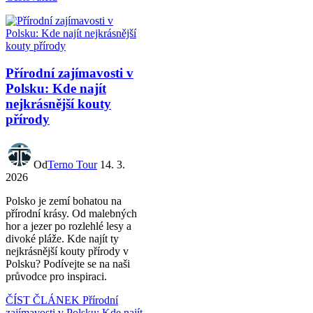
Přírodní zajímavosti v
Polsku: Kde najít
nejkrásnější kouty
přírody
Od
Terno Tour
14. 3.
2026
Polsko je zemí bohatou na
přírodní krásy. Od malebných
hor a jezer po rozlehlé lesy a
divoké pláže. Kde najít ty
nejkrásnější kouty přírody v
Polsku? Podívejte se na naši
průvodce pro inspiraci.
ČÍST ČLÁNEK
Přírodní
zajímavosti v Polsku: Kde najít