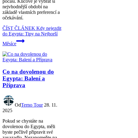
počasí. Klíčové je vybrat si
nejvhodnější období na
základě vlastních preferencí a
očekávání.
ČÍST ČLÁNEK
Kdy nejezdit
do Egypta: Tipy na Nejhorší
Měsíce
Co na dovolenou do
Egypta: Balení a
Příprava
Od
Terno Tour
28. 11.
2025
Pokud se chystáte na
dovolenou do Egypta, měli
byste pečlivě připravit své
zavazadlo. Nezapomeňte na