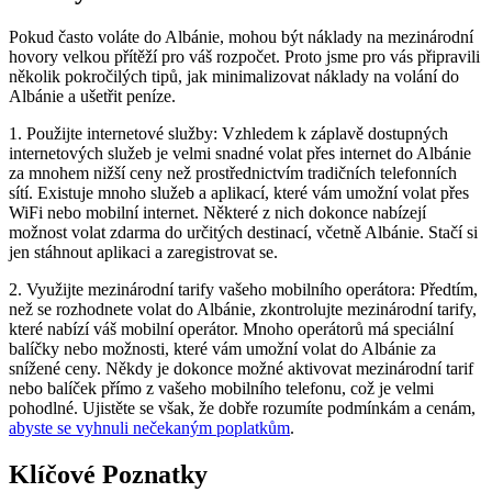
Pokud často voláte do Albánie, mohou být náklady na mezinárodní
hovory velkou přítěží pro váš rozpočet.‍ Proto ⁤jsme pro vás připravili
několik‍ pokročilých tipů, ⁣jak minimalizovat náklady na​ volání do
Albánie a ušetřit peníze.
1. Použijte internetové ⁣služby: Vzhledem k záplavě dostupných
internetových ⁣služeb je velmi snadné volat přes‍ internet do Albánie
za mnohem ⁤nižší ceny než prostřednictvím⁣ tradičních telefonních
sítí. ⁤Existuje mnoho služeb a aplikací, které vám ‌umožní volat přes
WiFi⁣ nebo mobilní⁣ internet. Některé z nich dokonce nabízejí​
možnost volat zdarma do určitých destinací, včetně Albánie. ⁢Stačí si
‍jen stáhnout aplikaci a zaregistrovat se.
2.⁣ Využijte mezinárodní tarify vašeho mobilního ⁣operátora: ‌Předtím,
než se rozhodnete⁣ volat do Albánie, zkontrolujte mezinárodní tarify,
které nabízí váš mobilní operátor. Mnoho ⁤operátorů má speciální
balíčky nebo‌ možnosti, které vám umožní volat do Albánie za
snížené ceny. Někdy je​ dokonce možné aktivovat mezinárodní tarif
nebo ⁢balíček přímo z vašeho mobilního telefonu,‍ což je velmi
pohodlné. Ujistěte se však, že dobře rozumíte podmínkám a ‌cenám,
abyste se vyhnuli nečekaným poplatkům
.
Klíčové Poznatky