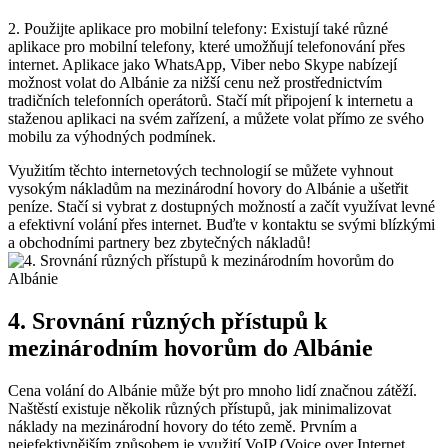
2. ⁢Použijte aplikace pro mobilní​ telefony: Existují také různé
aplikace pro mobilní⁣ telefony, ‌které⁣ umožňují telefonování​ přes
internet. ⁤Aplikace jako ⁢WhatsApp, Viber nebo Skype nabízejí
možnost volat do Albánie za nižší cenu než prostřednictvím
tradičních telefonních operátorů. Stačí mít připojení k internetu a
staženou aplikaci na svém⁢ zařízení, a můžete volat ⁢přímo ze ⁣svého
mobilu ​za výhodných podmínek.
Využitím ⁤těchto internetových technologií se můžete ‌vyhnout
⁣vysokým nákladům na mezinárodní hovory do Albánie‌ a ušetřit
peníze. Stačí ‍si vybrat z dostupných možností ⁢a začít využívat levné
a efektivní volání ⁢přes internet.‌ Buďte v kontaktu se svými blízkými
a obchodními partnery bez zbytečných nákladů!
4. Srovnání různých přístupů k
mezinárodním hovorům do Albánie
Cena volání ‍do Albánie může být pro mnoho lidí‍ značnou zátěží.
Naštěstí existuje několik různých přístupů, jak minimalizovat
náklady na​ mezinárodní hovory do této země. Prvním a
nejefektivnějším způsobem ​je využití VoIP (Voice over Internet