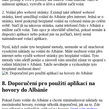
stáhnout⁣ aplikaci, vytvořit si účet a můžete začít volat.
2. Volání přes webové stránky: Existují také některé webové
stránky, které umožňují ⁢volání do Albánie přes internet. Jedná⁤ se o
stránky, které poskytují bezplatné volání na vybraná místa po celém
světě. Stačí jít na takovou stránku, zadat telefonní číslo v ⁢Albánii a
můžete⁣ začít volat. Tato opce je obzvláště užitečná, pokud nemáte k⁢
dispozici aplikace nebo pokud jste na počítači, který nemá
‍nainstalované volací‌ aplikace.
Nyní, když ‌znáte tyto bezplatné metody, nemusíte se už strachovat
vysokými náklady na volání do‍ Albánie. Máte možnost ⁣volat přes
internet nebo využít webové stránky⁣ pro bezplatné volání. Tyto
⁣metody vám ušetří peníze ⁣a zároveň vám umožní zůstat ve spojení s
vašimi blízkými v Albánii. Takže ‌neváhejte ⁢a vyzkoušejte tyto
⁤bezplatné možnosti dnes!
8. ⁢Doporučení pro použití aplikací na
hovory do ⁣Albánie
Pokud často voláte ‌do Albánie a ⁤chcete minimalizovat náklady na
‍mezinárodní hovory, existuje několik doporučení, jak na to. Zde
jsou některé z nejlepších aplikací na⁢ hovory,
které vám mohou