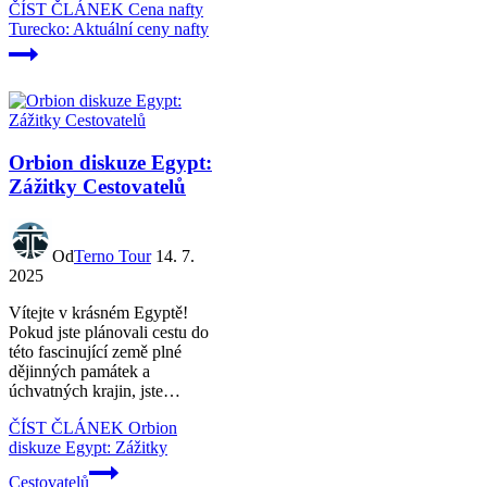
ČÍST ČLÁNEK
Cena nafty
Turecko: Aktuální ceny nafty
Orbion diskuze Egypt:
Zážitky Cestovatelů
Od
Terno Tour
14. 7.
2025
Vítejte v krásném Egyptě!
Pokud jste plánovali cestu do
této fascinující země plné
dějinných památek a
úchvatných krajin, jste…
ČÍST ČLÁNEK
Orbion
diskuze Egypt: Zážitky
Cestovatelů