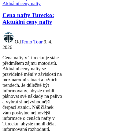
Cena nafty Turecko:
Aktuální ceny nafty
Od
Terno Tour
9. 4.
2026
Cena nafty v Turecku je stále
předmětem zájmu motoristů.
Aktuální ceny nafty se
pravidelně mění v závislosti na
mezinárodní situaci a tržních
trendech. Je důležité být
informovaný, abyste mohli
plánovat své náklady na palivo
a vybrat si nejvýhodnější
čerpací stanici. Náš článek
vám poskytne nejnovější
informace o cenách nafty v
Turecku, abyste mohli dělat
informovaná rozhodnutí.