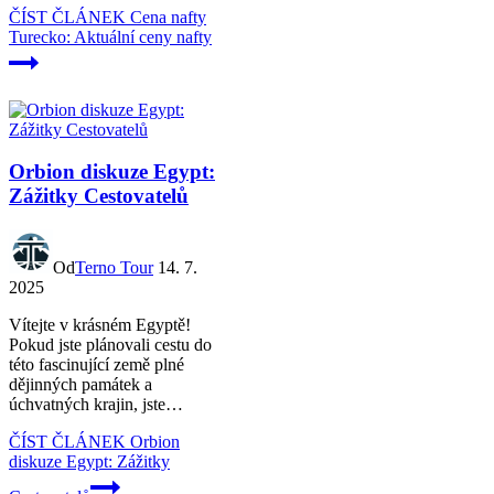
ČÍST ČLÁNEK
Cena nafty
Turecko: Aktuální ceny nafty
Orbion diskuze Egypt:
Zážitky Cestovatelů
Od
Terno Tour
14. 7.
2025
Vítejte v krásném Egyptě!
Pokud jste plánovali cestu do
této fascinující země plné
dějinných památek a
úchvatných krajin, jste…
ČÍST ČLÁNEK
Orbion
diskuze Egypt: Zážitky