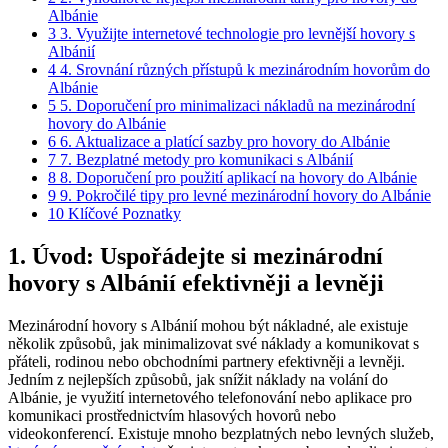
Albánie
3
3. Využijte internetové technologie pro levnější hovory⁤ s
Albánií
4
4. Srovnání různých přístupů k mezinárodním hovorům do
Albánie
5
5. Doporučení pro minimalizaci​ nákladů na mezinárodní
hovory do ⁢Albánie
6
6. Aktualizace a platící sazby pro hovory do Albánie
7
7. ⁣Bezplatné metody pro komunikaci s Albánií
8
8. ⁢Doporučení pro použití aplikací na hovory do ⁣Albánie
9
9. Pokročilé ‌tipy pro levné mezinárodní ‍hovory do Albánie
10
Klíčové Poznatky
1. Úvod: Uspořádejte ⁤si mezinárodní
hovory s Albánií efektivněji ⁢a levněji
Mezinárodní hovory⁣ s Albánií ‍mohou být nákladné, ale existuje
⁣několik způsobů, jak minimalizovat své náklady a komunikovat s
přáteli, rodinou nebo obchodními partnery efektivněji a levněji.
Jedním z nejlepších způsobů, jak snížit náklady ⁣na volání do
Albánie, je využití internetového telefonování nebo aplikace pro
komunikaci prostřednictvím hlasových hovorů nebo
videokonferencí. Existuje ⁢mnoho bezplatných nebo levných služeb,