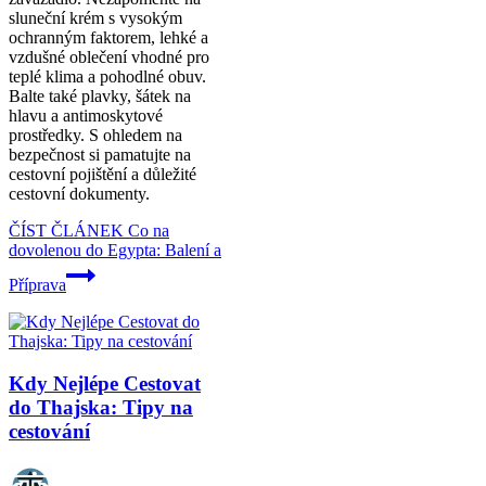
sluneční krém s vysokým
ochranným faktorem, lehké a
vzdušné oblečení vhodné pro
teplé klima a pohodlné obuv.
Balte také plavky, šátek na
hlavu a antimoskytové
prostředky. S ohledem na
bezpečnost si pamatujte na
cestovní pojištění a důležité
cestovní dokumenty.
ČÍST ČLÁNEK
Co na
dovolenou do Egypta: Balení a
Příprava
Kdy Nejlépe Cestovat
do Thajska: Tipy na
cestování