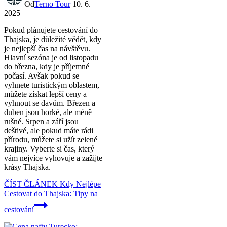
Od
Terno Tour
10. 6.
2025
Pokud plánujete cestování do
Thajska, je důležité vědět, kdy
je nejlepší čas na návštěvu.
Hlavní sezóna je od listopadu
do března, kdy je příjemné
počasí. Avšak pokud se
vyhnete turistickým oblastem,
můžete získat lepší ceny a
vyhnout se davům. Březen a
duben jsou horké, ale méně
rušné. Srpen a září jsou
deštivé, ale pokud máte rádi
přírodu, můžete si užít zelené
krajiny. Vyberte si čas, který
vám nejvíce vyhovuje a zažijte
krásy Thajska.
ČÍST ČLÁNEK
Kdy Nejlépe
Cestovat do Thajska: Tipy na
cestování