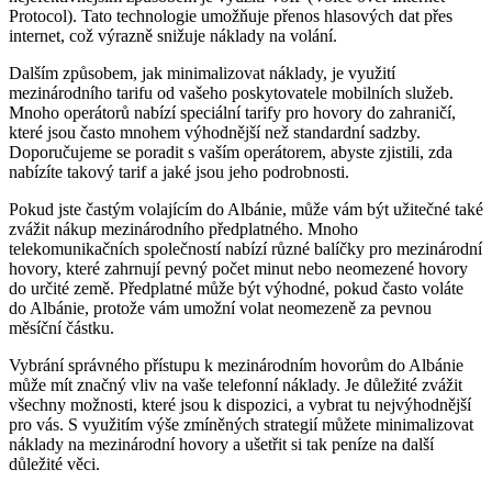
Protocol). Tato technologie umožňuje přenos hlasových dat přes
internet, což výrazně snižuje náklady na volání.
Dalším způsobem, jak minimalizovat náklady, je využití
mezinárodního‍ tarifu ‍od ⁣vašeho poskytovatele mobilních služeb.
⁢Mnoho ⁣operátorů nabízí speciální tarify pro hovory do zahraničí,​
které jsou často mnohem výhodnější než standardní sadzby.
Doporučujeme se poradit s vaším operátorem, abyste zjistili, zda
nabízíte takový tarif ⁣a jaké jsou jeho podrobnosti.
Pokud jste častým volajícím do Albánie, může vám být užitečné také
zvážit nákup mezinárodního předplatného. Mnoho
telekomunikačních společností nabízí různé balíčky⁣ pro mezinárodní
hovory, které zahrnují pevný počet minut nebo neomezené hovory
do určité země. Předplatné může být výhodné, pokud často voláte
do Albánie, protože vám umožní volat neomezeně za pevnou
měsíční částku.
Vybrání správného přístupu k mezinárodním hovorům ⁣do Albánie
může mít značný vliv ⁢na‍ vaše ​telefonní náklady. Je důležité‍ zvážit
všechny možnosti,‍ které jsou ⁤k dispozici, a vybrat tu nejvýhodnější
‌pro vás. S využitím výše zmíněných strategií můžete minimalizovat
náklady na mezinárodní hovory a ušetřit si tak peníze na další
důležité věci.