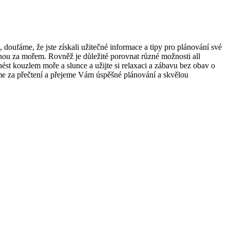
 doufáme, že jste získali užitečné informace a tipy pro plánování ⁢své
lenou za mořem. Rovněž je důležité porovnat různé možnosti all
‍unést kouzlem moře a slunce a užijte si relaxaci a zábavu bez obav o
jeme za přečtení a přejeme Vám úspěšné plánování a skvělou