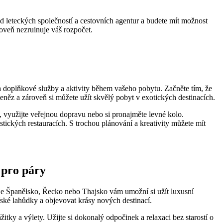
‌ leteckých společností a cestovních ‍agentur a budete mít možnost
roveň nezruinuje váš rozpočet.
 doplňkové služby a ‍aktivity během vašeho pobytu. Začněte⁤ tím, ⁣že
 peněz a zároveň si můžete užít skvělý pobyt v exotických destinacích.
 využijte⁣ veřejnou‌ dopravu nebo si pronajměte levné kolo.
stických restauracích. S trochou plánování ⁣a kreativity můžete mít
 pro páry
ko je Španělsko, Řecko nebo Thajsko vám umožní si užít ⁤luxusní
řské lahůdky⁢ a objevovat krásy nových destinací.
ážitky a výlety.‌ Užijte si dokonalý odpočinek a relaxaci⁤ bez starostí o