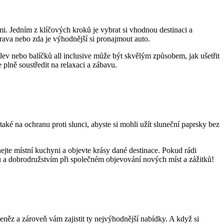
mi. Jedním z klíčových kroků‍ je ‌vybrat si vhodnou destinaci a
oprava nebo zda je výhodnější si pronajmout auto.
lev nebo balíčků all inclusive ⁢může být skvělým způsobem, jak ušetřit
e plně soustředit na relaxaci a zábavu.
aké na ochranu proti slunci, abyste si mohli užít sluneční paprsky bez⁢
te​ místní kuchyni ‍a ⁢objevte ‌krásy​ dané destinace. Pokud rádi
ou​ a dobrodružstvím při společném objevování nových​ míst ⁣a zážitků!
peněz a zároveň vám ‍zajistit ty nejvýhodnější nabídky. ‌A když si