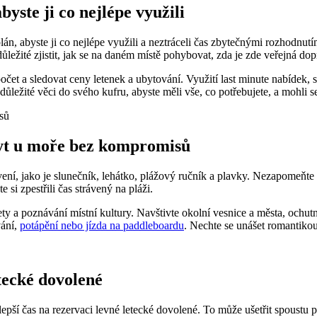
byste ji⁢ co nejlépe využili
n, abyste⁤ ji co⁢ nejlépe využili a neztráceli čas zbytečnými rozhodnutí
ůležité zjistit, jak se na daném místě pohybovat, zda je​ zde‌ veřejná d
et a sledovat ceny letenek a ubytování. Využití last minute nabídek, s
důležité věci do svého kufru,‍ abyste měli ⁤vše, co potřebujete,‌ a mohli s
byt u moře bez kompromisů
vení, jako je slunečník, lehátko, plážový ručník a plavky. Nezapomeňte t
si zpestřili čas⁢ strávený na ‌pláži.
 a poznávání místní kultury. Navštivte okolní‍ vesnice a města, ⁣ochutnej
vání,
potápění nebo jízda na paddleboardu
. Nechte ‌se​ unášet‍ romantik
etecké dovolené
pší ⁢čas na rezervaci⁤ levné letecké dovolené. To může ‍ušetřit ​spoustu 