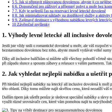
5
5. Jak si ⁤připravit plánovanou⁤ dovolenou, ⁢abyste ji⁢ co nejlépe
6
6. Doporučení pro záživný a příjemný pobyt u moře bez ko
7
7. Kdy je nejlepší ⁤čas na rezervaci ‍levné letecké dovolené
8
8. Jak minimalizovat ‌náklady ⁤na doplňkové služby a aktivit
9
9. Zajímavé destinace s výhodnou nabídkou levných leteckých
10
Závěrečné ⁤myšlenky
1. Výhody‍ levné letecké all inclusive dovo
Jestli jste vždy snili o romantické dovolené‌ u moře, ale váš rozpočet v
bezstarostnou ‍dovolenou bez toho, abyste museli vydávat velké⁣ sumy 
Díky​ all inclusive balíčkům si můžete​ užít všechny ⁢pohodlí včetně stra
při‍ západu slunce a spoustu zábavy a relaxace s⁣ vaším‍ partnerem. T
2. Jak vyhledat nejlepší nabídku a ušetřit⁤ 
Při hledání nejlepší nabídky na letecký all inclusive dovolená k moři pro
této oblasti. Díky tomu můžete najít skvělou cenu, která nezatíží váš r
Dalším tipem​ jak ušetřit peníze je sledovat speciální nabídky a ​slev
‌využít různé srovnávače cen,‌ které ​vám ​pomohou najít tu nejvýhodně