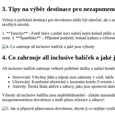
3. Tipy na výběr destinace pro nezapomenu
Vybrat si perfektní destinaci​ pro dovolenou může být náročné, ale s 
skvělých návrhů.
1.‍ **Turecko** ‍- Země tisíce a jedné noci ⁢nabízí nejen krásné pláže 
zemi. 3. **Španělsko** – Příjemné​ podnebí, bohatá kultura a výborné
4. ‌Co zahrnuje all⁤ inclusive balíček ‌a‍ jak
All inclusive ⁣balíček zahrnuje veškeré potřebné služby a nabízí hos
Stravování: ⁤Všechny jídla a⁣ nápoje jsou zahrnuty v ceně, ​takž
Ubytování: Komfortní ubytování⁤ v luxusním ⁤hotelu či resortu
Aktivity: ​Široká ⁣škála aktivit a zábavy, ‌jako jsou sportovní akti
Výhody all ⁢inclusive balíčku jsou nepřehlédnutelné -‌ získáte maximáln
nezapomenutelnou​ dovolenou ⁢u⁤ moře plnou relaxace a zábavy!