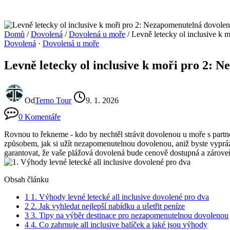
Domů
/
Dovolená
/
Dovolená u moře
/
Levně letecky ol inclusive k 
Dovolená
·
Dovolená u moře
Levně letecky ol inclusive k moři pro 2: 
Od
Terno Tour
9. 1. 2026
0 Komentáře
Rovnou to řekneme -⁤ kdo by nechtěl strávit dovolenou u moře s partner
způsobem, jak ‍si užít nezapomenutelnou ⁤dovolenou,​ aniž byste‍ vyp
garantovat,⁢ že vaše plážová ‍dovolená bude cenově⁢ dostupná a zároveň
Obsah článku
1
1. Výhody‍ levné letecké all inclusive dovolené pro dva
2
2. Jak vyhledat nejlepší nabídku a ušetřit⁤ peníze
3
3. Tipy na výběr destinace pro nezapomenutelnou ‍dovolenou
4
4. ‌Co zahrnuje all⁤ inclusive balíček ‌a‍ jaké jsou výhody