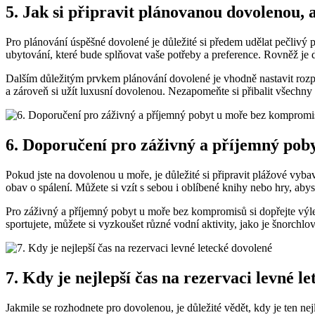
5. Jak si ⁤připravit plánovanou⁤ dovolenou, ⁢a
Pro plánování úspěšné dovolené je důležité si předem udělat pečlivý plá
ubytování, ‌které bude‌ splňovat vaše potřeby a preference. Rovněž je d
Dalším‌ důležitým prvkem plánování dovolené je vhodně nastavit rozpoč
a zároveň ​si užít ⁣luxusní dovolenou.‌ Nezapomeňte si přibalit všechny 
6. Doporučení pro záživný a příjemný po
Pokud jste na dovolenou ⁤u moře, je důležité si připravit plážové vyba
obav o spálení. Můžete si vzít s sebou i oblíbené knihy nebo ‍hry, abyste 
Pro záživný a příjemný pobyt u moře bez ⁣kompromisů si ⁤dopřejte výlety
⁤sportujete, můžete si ⁤vyzkoušet ⁤různé vodní aktivity, jako je šnorchlo
7. Kdy je nejlepší ⁤čas na rezervaci ‍levné l
Jakmile se rozhodnete pro dovolenou, je důležité vědět, kdy je ten nejle