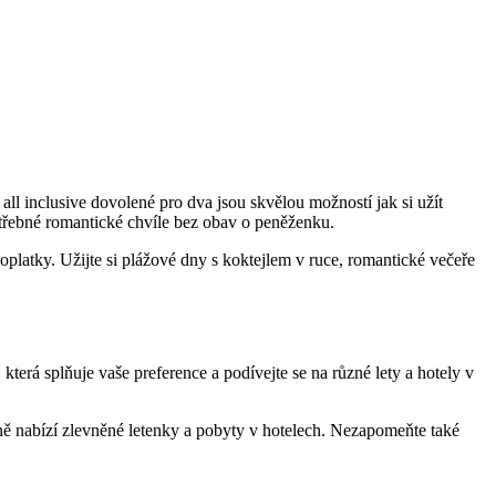
 all inclusive‌ dovolené‍ pro dva⁣ jsou skvělou ‌možností jak si užít
otřebné romantické ‌chvíle bez obav o peněženku.
oplatky. Užijte⁢ si​ plážové dny s ‍koktejlem v ruce,⁢ romantické večeře
á splňuje vaše⁣ preference ⁣a ‌podívejte se ⁣na‍ různé‌ lety a hotely⁣ v
lně ‍nabízí zlevněné letenky a pobyty v hotelech. ‌Nezapomeňte také