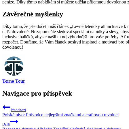
peníze. Díky těmto nabídkám si můžete udělat příjemnou dovolenou za 
Závěrečné ⁤myšlenky
Díky tomu, že jste ⁢dočetli náš článek „Levně letenčky all inclusive ⁤
další dovolené. ‌Nezapomeňte sledovat ⁣speciální ​nabídky a slevy, ab
inclusive balíčků, abyste našli tu nejvýhodnější pro vaše potřeby.⁣ Ať 
rozpočet. ​Doufáme, že‍ Vám článek poskytl inspiraci⁢ a motivaci⁣ pro
dovolenou!
Terno Tour
Navigace pro příspěvek
Předchozí
Polské pivo: Průvodce nejlepšími značkami a craftovou revolucí
Další