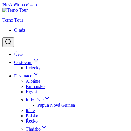
Přeskočit na obsah
Terno Tour
O nás
Úvod
Cestování
Letecky
Destinace
Albánie
Bulharsko
Egypt
Indonésie
Papua Nová Guinea
Itálie
Polsko
Řecko
Thajsko