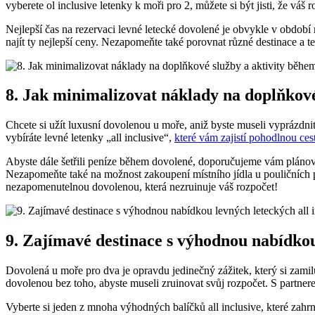
vyberete ol inclusive⁣ letenky k moři pro 2, můžete si být jisti, že váš
Nejlepší čas na rezervaci levné letecké dovolené je ‌obvykle v období
najít ty nejlepší‌ ceny. Nezapomeňte také porovnat různé destinace⁤ a 
8. Jak minimalizovat ‌náklady ⁤na doplňkov
Chcete si užít⁢ luxusní dovolenou u moře, ‌aniž byste museli vyprázdn
⁤vybíráte levné letenky „all inclusive“,
které vám zajistí pohodlnou ces
Abyste dále šetřili peníze během dovolené, doporučujeme vám plánovat 
Nezapomeňte‍ také na možnost zakoupení ‌místního jídla ⁢u pouličních ​p
nezapomenutelnou dovolenou, ⁤která nezruinuje váš rozpočet!
9. Zajímavé destinace s výhodnou nabídkou
Dovolená u moře pro dva je ⁤opravdu jedinečný zážitek,‍ který ⁤si zami
dovolenou bez toho, abyste museli zruinovat svůj rozpočet. S partnerem
Vyberte‌ si ⁣jeden z mnoha⁢ výhodných balíčků all inclusive, ⁤které zahrnu