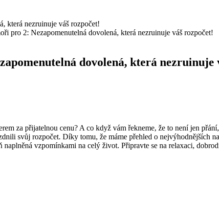
moři pro 2: Nezapomenutelná dovolená, která nezruinuje váš rozpočet!
Nezapomenutelná dovolená, která nezruinuje 
em za přijatelnou cenu? A co když vám řekneme, že​ to ‍není jen přání, 
rázdnili svůj rozpočet. Díky tomu, že máme přehled o nejvýhodnějších n
 naplněná vzpomínkami na celý​ život.​ Připravte se ⁣na relaxaci, dobro