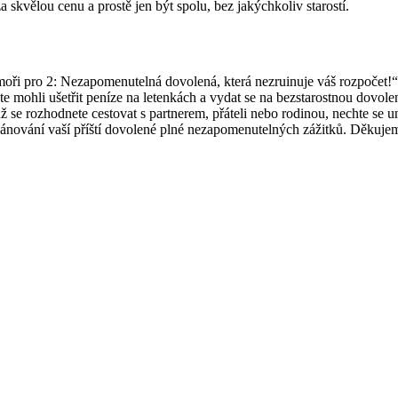
skvělou cenu a prostě jen být spolu, bez jakýchkoliv starostí.
k moři pro 2: Nezapomenutelná dovolená, která nezruinuje váš rozpočet!“,
yste mohli ušetřit peníze na letenkách a vydat se na bezstarostnou dovo
už se rozhodnete ⁤cestovat⁣ s partnerem, přáteli nebo rodinou, nechte se 
 plánování vaší příští dovolené plné⁤ nezapomenutelných zážitků.⁤ Děku