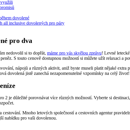
 využili
mpromisů
y během dovolené
 all inclusive dovolených pro páry
lené pro dva
ám nedovolil si to dopřát,⁢
máme pro vás skvělou zprávu
! Levné letecké​
peněz. S​ touto cenově ​dostupnou možností si můžete⁣ užít relaxaci a p
vování, nápojů a různých aktivit, aniž byste museli platit ⁢nějaké extra ‌p
aková dovolená⁢ jistě⁣ zanechá nezapomenutelné vzpomínky na celý život!
peníze
 2 je důležité porovnávat více různých‍ možností. Vyberte si destinaci, kter
ozpočet.
y na cestování.⁢ Mnoho letových společností ‌a cestovních agentur pravide
jší nabídku pro ⁢vaši dovolenou.