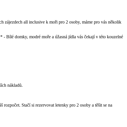
ých zájezdech all inclusive k moři pro 2 osoby, máme pro vás několik
** ⁢- ⁣Bílé domky, modré moře a úžasná jídla vás čekají v této kouzelné
ích ⁣nákladů.
rozpočet. Stačí si rezervovat letenky⁢ pro 2 osoby a těšit se ⁣na