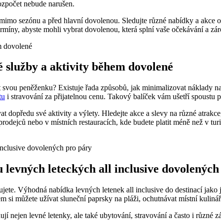
 rozpočet nebude narušen.
 ⁤mimo sezónu a před hlavní dovolenou. Sledujte různé nabídky a akce od
termíny, abyste mohli vybrat dovolenou, která splní vaše očekávání a zá
é služby a aktivity během dovolené
it svou​ peněženku? Existuje řada způsobů, jak minimalizovat náklady na
tu
i stravování⁤ za přijatelnou cenu. Takový balíček​ vám ušetří spoustu
dopředu​ své aktivity a výlety. Hledejte akce a slevy na různé atrakce,
rodejců nebo v místních⁤ restauracích, kde budete platit‍ méně než v turi
 levných leteckých all inclusive dovolených
lujete.⁤ Výhodná nabídka levných letenek all inclusive do​ destinací⁤ ja
 ‍si můžete užívat sluneční⁤ paprsky na pláži, ochutnávat místní kuliná
jí nejen ‌levné ⁢letenky, ale také ‍ubytování, stravování a ⁣často i ​různé z