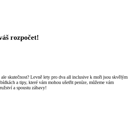
váš rozpočet!
ale skutečnost? Levně lety pro dva ‍all ⁢inclusive k moři jsou skvělým
abídkách a tipy, které vám ‌mohou‌ ušetřit peníze, můžeme vám
družství a spoustu zábavy!