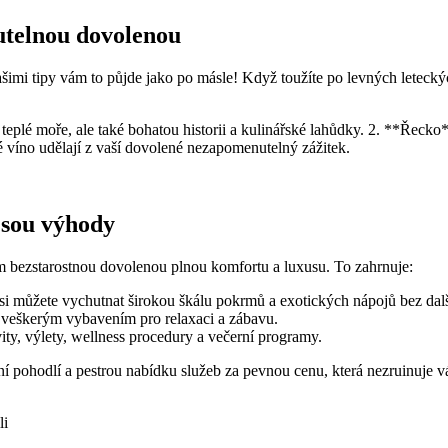
telnou ‍dovolenou
našimi tipy vám to půjde jako po másle! Když toužíte po levných leteck
a teplé⁣ moře, ale také bohatou historii a kulinářské lahůdky. 2. **Řecko
 víno udělají z vaší dovolené ‍nezapomenutelný zážitek.
é jsou výhody
tům bezstarostnou dovolenou plnou komfortu a luxusu. To zahrnuje:
e si můžete vychutnat širokou ‌škálu pokrmů a exotických nápojů bez dalš
 s veškerým vybavením pro relaxaci a zábavu.
vity, výlety, wellness⁣ procedury a ⁤večerní ⁢programy.
í pohodlí a pestrou nabídku služeb za pevnou cenu, která nezruinuje váš 