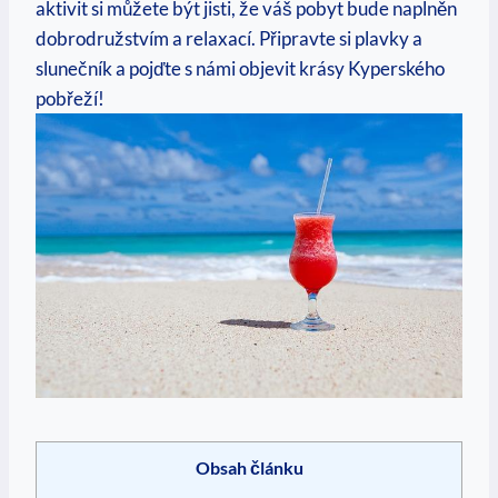
⁣aktivit si můžete být‌ jisti, že‌ váš pobyt bude ‍naplněn
dobrodružstvím a⁢ relaxací. ⁣Připravte si plavky a
slunečník ⁤a pojďte s námi objevit ⁢krásy Kyperského
pobřeží!
Obsah článku