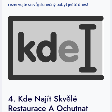
⁣rezervujte‌ si svůj slunečný⁤ pobyt ⁤ještě ⁣dnes!
4. Kde Najít⁢ Skvělé
Restaurace⁢ A Ochutnat⁤