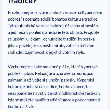
‍tradice?
Prozkoumejte skryté malebné vesnice ⁢na Kyperském
pobřeží ⁢a poznáte zdejší bohatou kulturu a ⁤tradice.
Tyto‍ autentické vesnice nabízejí​ úžasnou atmosféru
a jedinečný pohled‌ do historie ​této​ oblasti.⁣ Projděte⁤
se úzkými uličkami, ochutnejte tradiční kyperská
jídla a ⁢povídejte si s místními obyvateli,⁤ kteří vám
rádi⁣ sdělí‍ zajímavosti o jejich životním stylu. ⁤
Vychutnejte si⁤ také ⁣malebné ​pláže, které kyperské ​
pobřeží nabízí. ‍Relaxujte u azurového moře, pod
palmami a užívejte​ si sluneční paprsky. Kyperská
⁤kultura je bohatá na tradice, hudbu a tance, tak
nezapomeňte navštívit místní folkloristické festivaly,
kde se můžete naučit tradiční tance a poslechnout si
hudbu na živě.⁤