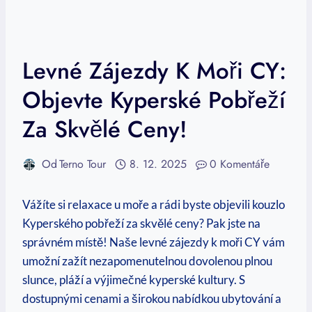
Levné Zájezdy K Moři CY:
Objevte Kyperské Pobřeží
Za Skvělé Ceny!
Od
Terno Tour
8. 12. 2025
0 Komentáře
Vážíte si​ relaxace u moře a rádi byste objevili​ kouzlo
Kyperského pobřeží‍ za skvělé ceny? Pak⁤ jste na⁢
správném místě! Naše levné zájezdy k moři ⁤CY⁣ vám
umožní⁢ zažít nezapomenutelnou dovolenou⁤ plnou
slunce,⁤ pláží a výjimečné kyperské kultury.​ S
dostupnými⁢ cenami ‍a širokou nabídkou ubytování a