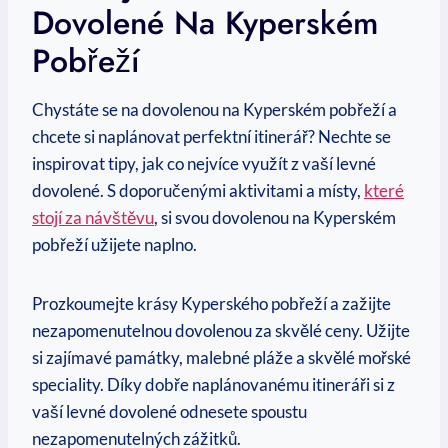
Dovolené Na ⁢Kyperském
Pobřeží
Chystáte se ‌na dovolenou na Kyperském pobřeží‌ a
chcete si ⁣naplánovat ⁣perfektní itinerář? ⁢Nechte se
inspirovat ⁤tipy, ​jak co nejvíce využít z vaší ⁣levné
dovolené. S⁢ doporučenými aktivitami a místy,
které​
stojí za ‍návštěvu
,⁢ si svou dovolenou ​na Kyperském‌
pobřeží ​užijete⁣ naplno.
Prozkoumejte krásy Kyperského pobřeží​ a zažijte
⁤nezapomenutelnou dovolenou za skvělé​ ceny. ⁢Užijte
⁣si zajímavé památky,‌ malebné pláže⁢ a ⁤skvělé mořské
speciality. ​Díky dobře naplánovanému itineráři si z
vaší levné ⁢dovolené odnesete​ spoustu
nezapomenutelných ⁤zážitků.