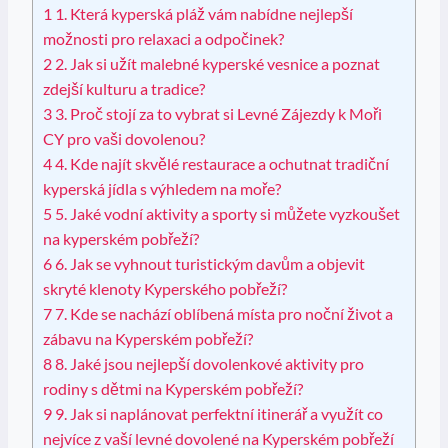
1
1.‍ Která ⁤kyperská ⁢pláž vám nabídne nejlepší
možnosti ​pro relaxaci a odpočinek?
2
2. Jak​ si užít malebné ‍kyperské vesnice​ a⁤ poznat‍
zdejší kulturu ⁢a ‍tradice?
3
3. Proč stojí za to vybrat si Levné ​Zájezdy k Moři
CY pro vaši dovolenou?
4
4. Kde najít⁢ skvělé restaurace⁢ a ochutnat⁤ tradiční ​
kyperská​ jídla s výhledem na ⁤moře?
5
5. Jaké vodní ‌aktivity a sporty ‌si můžete vyzkoušet‍
na kyperském pobřeží?
6
6. Jak se vyhnout⁢ turistickým davům a objevit
skryté klenoty Kyperského pobřeží?
7
7. Kde ‍se nachází oblíbená ‌místa pro noční život a ​
zábavu na ⁤Kyperském pobřeží?
8
8. Jaké jsou ​nejlepší dovolenkové aktivity pro
rodiny s dětmi na⁤ Kyperském⁣ pobřeží?
9
9.​ Jak si naplánovat‍ perfektní itinerář a ‍využít co
nejvíce z ⁢vaší levné⁢ dovolené na ⁢Kyperském pobřeží