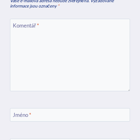
Vaše e-mailová adresa nebude zveřejněna.
Vyžadované
informace jsou označeny
*
Komentář
*
Jméno
*