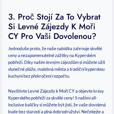
3. Proč Stojí Za To Vybrat
Si Levné ​Zájezdy K Moři
CY Pro Vaši Dovolenou?
Jednoduše proto, že naše nabídka‍ zahrnuje skvělé
‍ceny a nezapomenutelné zážitky na ⁢Kyperském
⁤pobřeží. Díky našim levným zájezdům si můžete ⁣užít
slunečné pláže, malebná města a⁤ tradiční kyperskou
kuchyni bez překročení rozpočtu.
Navštivte Levné Zájezdy k Moři CY⁤ a objevte ⁤krásy
⁣Kyperského pobřeží za skvělé ceny!‌ S našimi all-
inclusive balíčky si můžete být ​jisti, ‍že vaše dovolená
bude⁢ bez starostí a plná dobrodružství. Nečekejte a