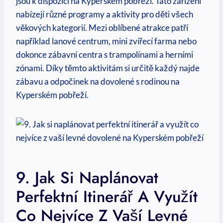
jsou k‍ dispozici na ‌Kyperském pobřeží.‍ Tato ⁣zařízení⁣
nabízejí různé programy a⁤ aktivity⁢ pro děti⁢ všech
věkových kategorií. Mezi oblíbené atrakce patří
například lanové centrum, mini zvířecí‍ farma nebo
dokonce zábavní centra s trampolínami a herními⁣
zónami. Díky těmto aktivitám si určitě každý najde
zábavu‌ a odpočinek ⁤na dovolené s rodinou na
‌Kyperském pobřeží.
9.​ Jak Si Naplánovat‍
Perfektní Itinerář A ‍využít
Co Nejvíce Z ⁢vaší Levné⁢