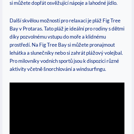
si​ můžete dopřát osvěžující​ nápoje a ​lahodné⁢ jídlo.
Další skvělou možností pro relaxaci je pláž Fig Tree‍
Bay v Protaras. Tato pláž je ideální pro rodiny s dětmi
​díky pozvolnému vstupu do moře a klidnému
prostředí. Na Fig Tree ⁢Bay si můžete pronajmout
lehátka a slunečníky ‍nebo ⁣si ‍zahrát​ plážový volejbal.
Pro milovníky vodních sportů⁣ jsou‍ k dispozici různé
aktivity‌ včetně šnorchlování a windsurfingu.