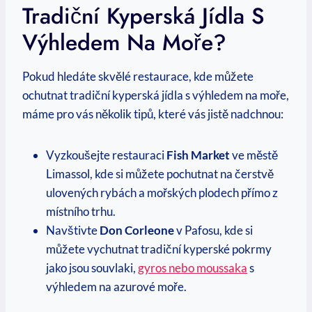
Tradiční ​kyperská​ Jídla S
Výhledem Na ⁤moře?
Pokud hledáte skvělé restaurace, kde ‌můžete
ochutnat tradiční kyperská‌ jídla s⁢ výhledem ⁤na‍ moře,
⁢máme pro vás několik ‍tipů, ⁣které⁢ vás jistě nadchnou:
Vyzkoušejte‌ restauraci
Fish Market
ve ​městě
⁣Limassol, kde si můžete pochutnat na⁤ čerstvě
ulovených ⁤rybách a mořských plodech přímo z
místního trhu.
Navštivte
Don‌ Corleone
v Pafosu, kde si
můžete vychutnat ⁣tradiční kyperské pokrmy
jako jsou souvlaki,
gyros nebo moussaka
s
výhledem ⁣na azurové moře.