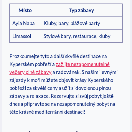
Místo
Typ ‌zábavy
Ayia ​Napa
Kluby, bary, plážové party
Limassol
Stylové ⁢bary, ⁤restaurace, kluby
Prozkoumejte tyto a další skvělé destinace na
‍Kyperském ⁢pobřeží a
zažijte nezapomenutelné
večery plné zábavy
a radovánek. S​ našimi levnými
zájezdy k​ moři můžete objevit krásy ​Kyperského
pobřeží ‍za skvělé⁣ ceny a užít ‌si​ dovolenou plnou
zábavy a relaxace. Rezervujte si ‌svůj pobyt ještě​
dnes a připravte ‍se na nezapomenutelný pobyt na
‍této krásné⁢ mediterránní destinaci!