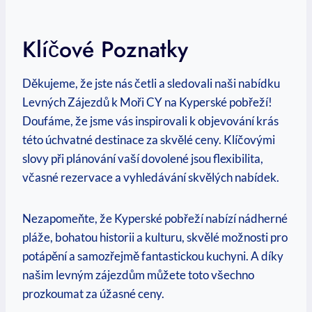
Klíčové Poznatky
Děkujeme, že jste nás četli a sledovali naši nabídku
Levných Zájezdů k Moři​ CY⁢ na Kyperské pobřeží!
Doufáme, ‍že jsme vás ‌inspirovali⁣ k objevování krás
této úchvatné⁣ destinace za skvělé ceny. Klíčovými
⁢slovy při plánování vaší​ dovolené jsou‌ flexibilita,‌
včasné ‌rezervace ⁢a vyhledávání⁤ skvělých nabídek.
Nezapomeňte, že Kyperské pobřeží nabízí ‌nádherné
pláže, bohatou historii a kulturu, skvělé ⁢možnosti pro
potápění a⁤ samozřejmě fantastickou kuchyni. A díky
našim⁣ levným zájezdům ⁤můžete⁣ toto‌ všechno
prozkoumat⁢ za úžasné ​ceny.