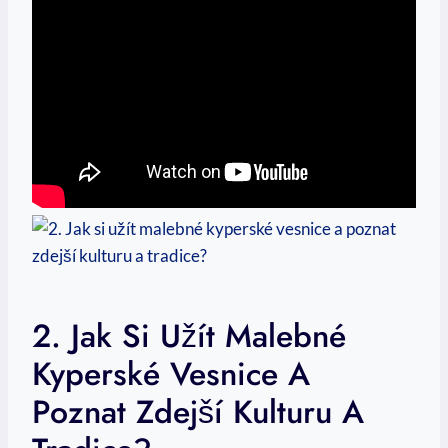
2. Jak​ Si Užít Malebné
‍kyperské Vesnice​ A⁤
Poznat‍ Zdejší Kulturu ⁢a