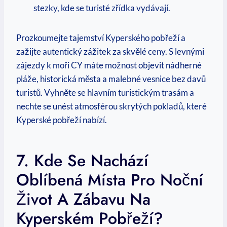
stezky, kde se turisté zřídka vydávají.
Prozkoumejte tajemství Kyperského pobřeží a
zažijte ⁣autentický zážitek za⁤ skvělé ceny. S levnými
zájezdy k moři CY ⁢máte možnost‌ objevit nádherné
pláže, ⁢historická ‍města⁣ a malebné vesnice bez davů
turistů. ‌Vyhněte se hlavním turistickým trasám a
nechte se unést⁤ atmosférou ⁣skrytých⁣ pokladů, které
Kyperské pobřeží nabízí.
7. Kde ‍se Nachází
Oblíbená ‌místa Pro Noční
Život A ​zábavu Na
⁤Kyperském Pobřeží?