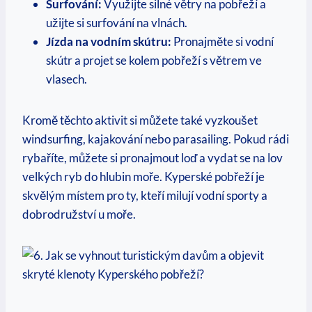
Surfování:
Využijte silné větry na pobřeží a
užijte si surfování‌ na vlnách.
Jízda⁤ na vodním skútru:
Pronajměte si vodní
skútr a projet se kolem ⁢pobřeží ‍s větrem‍ ve
vlasech.
Kromě ⁣těchto ⁣aktivit ⁤si můžete také vyzkoušet
windsurfing, kajakování nebo parasailing.‍ Pokud ‌rádi⁢
rybaříte, můžete si pronajmout loď​ a vydat​ se na lov
velkých ryb do⁣ hlubin moře. Kyperské pobřeží ⁢je
skvělým‌ místem pro ty, kteří milují vodní sporty a
dobrodružství u moře.