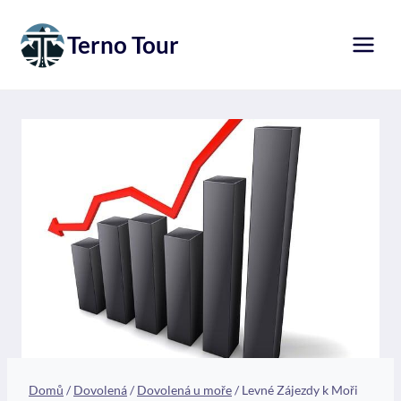
Přeskočit
na
Terno Tour
obsah
Domů
/
Dovolená
/
Dovolená u moře
/
Levné Zájezdy k Moři