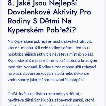
8. Jaké Jsou ​nejlepší
Dovolenkové Aktivity Pro
Rodiny S Dětmi Na⁤
Kyperském⁣ Pobřeží?
Na ⁣Kyperském pobřeží je mnoho skvělých aktivit,
které si mohou‍ užít celé rodiny s⁣ dětmi.⁤ Jednou ​z
nejoblíbenějších​ aktivit je návštěva místních ​pláží.
Kyperské pláže jsou známé svou‍ čistotou a krásnými
modrými ⁤vodami. ⁤Rodiny si zde mohou užít relaxaci‌
na pláži, stavění‌ pískových hradů nebo dokonce
vodní sporty jako je šnorchlování ⁢či potápění.
Další skvělou aktivitou pro rodiny s dětmi je
⁤návštěva dětských klubů ‍a zábavních parků, které