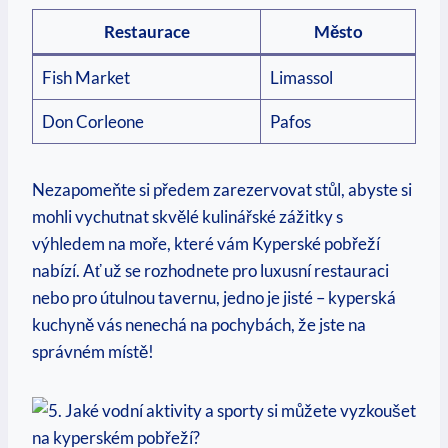
Restaurace
Město
Fish Market
Limassol
Don ​Corleone
Pafos
Nezapomeňte si předem zarezervovat stůl, abyste‍ si ​
mohli‍ vychutnat ​skvělé kulinářské ⁢zážitky s
výhledem ⁤na moře, které vám Kyperské pobřeží
nabízí. ⁤Ať ​už se rozhodnete pro luxusní restauraci
nebo‌ pro útulnou tavernu, jedno je jisté – kyperská
kuchyně vás ⁤nenechá na pochybách, ‌že jste na⁢
správném místě!