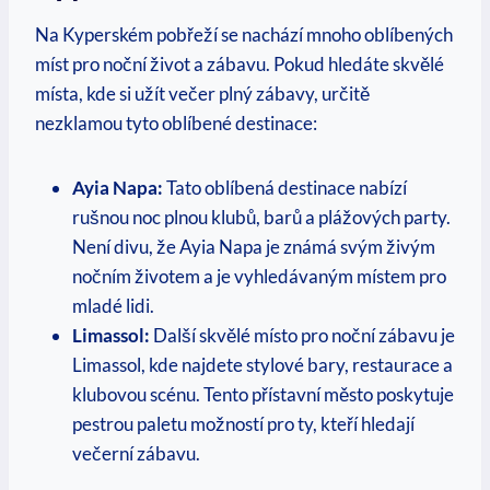
Na Kyperském‍ pobřeží se nachází⁣ mnoho ⁢oblíbených
míst ​pro noční život a zábavu. Pokud hledáte ​skvělé
místa, ‍kde si užít ⁢večer ‌plný zábavy, určitě
nezklamou tyto ​oblíbené destinace:
Ayia Napa:
Tato oblíbená destinace nabízí
rušnou noc plnou klubů, barů ⁤a plážových party.
Není divu, že Ayia Napa je‌ známá svým ​živým
nočním životem ⁣a je vyhledávaným místem pro
mladé lidi.
Limassol:
Další skvělé místo ​pro noční zábavu je
⁢Limassol, kde ⁣najdete stylové bary, restaurace⁤ a
klubovou scénu. Tento ⁤přístavní město‌ poskytuje
pestrou ‌paletu možností pro ty, kteří‌ hledají
večerní zábavu.