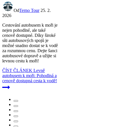
Od
Terno Tour
25. 2.
2026
Cestování autobusem k moři je
nejen pohodlné, ale také
cenově dostupné. Díky široké
síti autobusových spojů je
možné snadno dostat se k vodě
za rozumnou cenu. Dejte šanci
autobusové dopravě a užijte si
levnou cestu k moři!
ČÍST ČLÁNEK
Levně
autobusem k moři: Pohodlná a
cenově dostupná cesta k vodě!