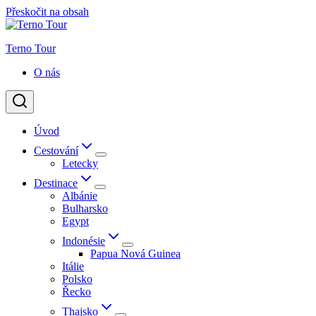
Přeskočit na obsah
Terno Tour
O nás
Úvod
Cestování
Letecky
Destinace
Albánie
Bulharsko
Egypt
Indonésie
Papua Nová Guinea
Itálie
Polsko
Řecko
Thajsko