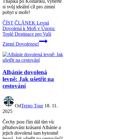
Thajska po Kostariku, vyberte
si svůj ideální cíl pro zimní
pobyt u moře!
ČÍST ČLÁNEK
Levná
Dovolená k Moři v Únoru:
Teplé Destinace pro Vaši
Zimní Dovolenou!
Albánie dovolená
levně: Jak ušetřit na
cestování
Od
Terno Tour
18. 11.
2025
Čechy jsou čím dál tím víc
přitahováni krásami Albánie a
jejich dovolená tam bytostně
levná. Jak ušetřit na cestování?