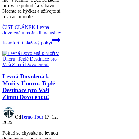
pro Vaše pohodlí a zábavu.
Nechte se hýčkat a užívejte si
relaxaci u moře.
ČÍST ČLÁNEK
Levná
dovolená u moře all inclusive:
Komfortní plážový pobyt
Levná Dovolená k
Moři v Únoru: Teplé
Destinace pro Vaši
Zimní Dovolenou!
Od
Terno Tour
17. 12.
2025
Pokud se chystáte na levnou
dovolenou k moři v únoru,