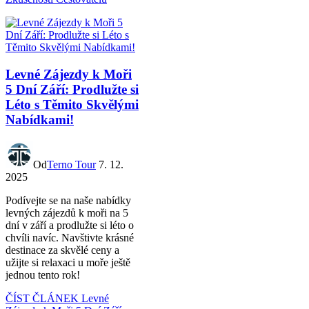
Levné Zájezdy k Moři
5 Dní Září: Prodlužte si
Léto s Těmito Skvělými
Nabídkami!
Od
Terno Tour
7. 12.
2025
Podívejte se na naše nabídky
levných zájezdů k moři na 5
dní v září a prodlužte si léto o
chvíli navíc. Navštivte krásné
destinace za skvělé ceny a
užijte si relaxaci u moře ještě
jednou tento rok!
ČÍST ČLÁNEK
Levné