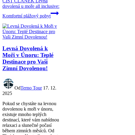
ČÍST ČLÁNEK
Levná
dovolená u moře all inclusive:
Komfortní plážový pobyt
Levná Dovolená k
Moři v Únoru: Teplé
Destinace pro Vaši
Zimní Dovolenou!
Od
Terno Tour
17. 12.
2025
Pokud se chystáte na levnou
dovolenou k moři v únoru,
existuje mnoho teplých
destinací, které vám nabídnou
relaxaci a slunečné počasí
během zimních měsíců. Od