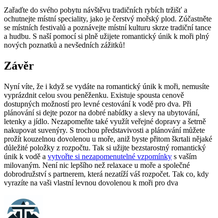
Zařaďte do svého pobytu návštěvu⁢ tradičních rybích tržišť a
ochutnejte místní speciality, ‌jako je čerstvý mořský plod. Zúčastněte
‍se místních festivalů a poznávejte místní kulturu skrze tradiční tance
a hudbu. S naší pomocí si plně užijete romantický únik k moři plný
nových‌ poznatků a nevšedních zážitků!
Závěr
Nyní víte, že i​ když‍ se vydáte na romantický⁢ únik k moři, nemusíte⁣
vyprázdnit celou ‍svou peněženku. ​Existuje spousta cenově
dostupných možností‌ pro levné⁤ cestování ‍k vodě pro dva. Při
plánování ‍si dejte pozor na ⁣dobré nabídky a slevy na⁢ ubytování,
letenky a jídlo. Nezapomeňte také využít veřejné dopravy a šetrně
nakupovat suvenýry. S trochou představivosti a plánování ⁢můžete
prožít ​kouzelnou dovolenou u‌ moře, aniž byste přitom⁢ škrtali nějaké
důležité položky z⁣ rozpočtu. Tak si‍ užijte bezstarostný romantický
únik k vodě a
vytvořte si nezapomenutelné vzpomínky
s⁢ vaším
milovaným. Není nic lepšího⁢ než relaxace u moře a společné
dobrodružství s partnerem, která nezatíží váš rozpočet. Tak co, kdy
vyrazíte ​na vaši vlastní levnou dovolenou k moři pro⁤ dva