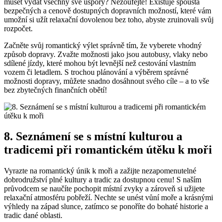
muset⁤ vydat všechny své úspory? Nezoufejte! ‍Existuje spousta⁢
bezpečných a cenově dostupných ⁣dopravních možností, které vám
umožní si užít relaxační dovolenou ⁣bez toho, abyste zruinovali svůj
rozpočet.
Začněte svůj romantický výlet‌ správně⁤ tím, že vyberete vhodný
způsob dopravy. ​Zvažte možnosti⁣ jako jsou autobusy, vlaky ⁤nebo
sdílené jízdy, které mohou být levnější než cestování vlastním
vozem či letadlem. S trochou plánování a výběrem ⁢správné
možnosti dopravy, můžete snadno dosáhnout ‍svého ⁣cíle⁣ – a to vše
bez zbytečných finančních obětí!
8. Seznámení se s místní kulturou a
tradicemi při romantickém útěku k moři
Vyrazte na romantický únik k moři⁤ a zažijte nezapomenutelné
dobrodružství plné kultury a tradic za dostupnou cenu! S naším
průvodcem se naučíte pochopit místní⁣ zvyky a zároveň si užijete
relaxační atmosféru pobřeží. Nechte se unést vůní moře a krásnými
výhledy na západ slunce, ​zatímco ⁣se ponoříte do ⁤bohaté ⁣historie a ​
tradic ⁢dané oblasti.