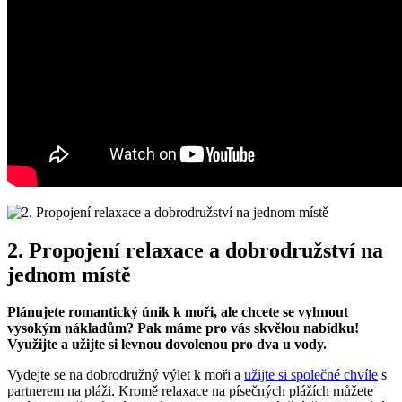
2. Propojení relaxace a dobrodružství na
jednom‍ místě
Plánujete ⁢romantický únik ‌k⁢ moři, ale chcete se vyhnout
⁣vysokým nákladům?⁤ Pak máme pro vás skvělou nabídku!
Využijte a užijte si levnou‌ dovolenou pro dva u vody.
Vydejte‌ se na dobrodružný ‍výlet k moři a
užijte si společné chvíle
‍ s
partnerem na pláži. Kromě relaxace na písečných plážích můžete