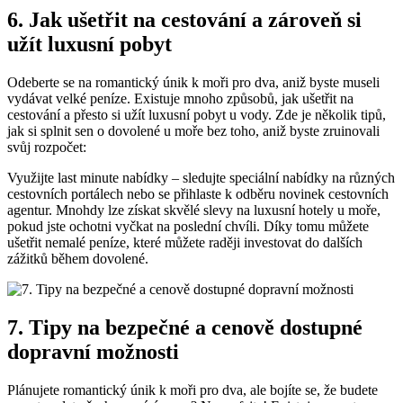
6. Jak ušetřit⁣ na cestování a zároveň si
užít luxusní pobyt
Odeberte se‌ na​ romantický únik k moři pro dva, aniž byste museli
‌vydávat velké peníze. ‍Existuje mnoho způsobů, jak ušetřit na
cestování a přesto si užít luxusní pobyt u vody. Zde je několik tipů,
jak si splnit sen o dovolené u moře bez toho,​ aniž byste⁢ zruinovali
svůj rozpočet:
Využijte last minute nabídky – sledujte speciální ‌nabídky na různých
cestovních portálech nebo se přihlaste k odběru novinek ‍cestovních
agentur. Mnohdy lze získat⁢ skvělé slevy na luxusní hotely u ‍moře,
pokud jste ochotni vyčkat‍ na‍ poslední‌ chvíli. Díky tomu ⁢můžete
ušetřit nemalé peníze, které⁣ můžete⁢ raději investovat‍ do dalších
zážitků během dovolené.
7. Tipy na bezpečné a cenově dostupné
dopravní možnosti
Plánujete romantický ‌únik k moři ​pro dva, ale bojíte se, že budete