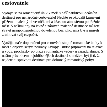
cestovatele
Vydajte⁢ se na romantický únik k moři s naší nabídkou ideálních
destinací pro nenáročné cestovatele! Nechte se ⁢okouzlit krásnými
plážemi, ‍malebnými vesničkami a úžasnou atmosférou ‌pobřežních
měst. S našimi tipy na levné a zároveň malebné destinace můžete
strávit nezapomenutelnou ‌dovolenou bez toho, aniž⁢ byste museli
⁤zruinovat ⁢svůj rozpočet.
Využijte naše doporučení⁢ pro ​cenově dostupné romantické ⁢úniky k
moři a objevte skryté poklady Evropy. ‌Buďte připraveni ⁢na relaxaci
u‍ vody, procházky​ po pláži a romantické‌ večery u západu slunce. S
naším průvodcem nejoblíbenějších destinací si můžete být jisti, že
najdete tu správnou destinaci pro‍ dokonalý romantický pobyt.