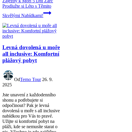
Zájezdy k Moři 5 Dní Září:
Prodlužte si Léto s Těmito
Skvělými Nabídkami!
Levná dovolená u moře
all inclusive: Komfortní
plážový pobyt
Od
Terno Tour
26. 9.
2025
Jste unavení z každodenního
shonu a potřebujete si
odpočinout? Pak je levná
dovolená u moře s all inclusive
nabídkou pro Vás to pravé.
Užijte si komfortní pobyt na
pláži, kde se nemusíte starat o
nic. Všechno je zde zajištěno