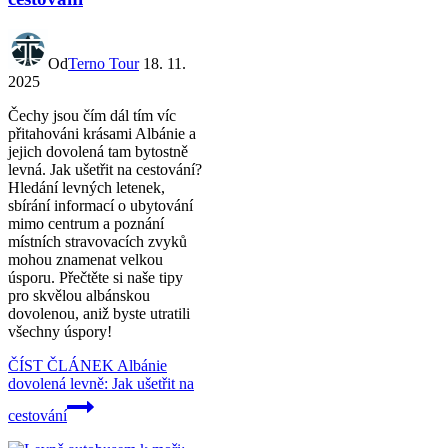
Od
Terno Tour
18. 11.
2025
Čechy jsou čím dál tím víc
přitahováni krásami Albánie a
jejich dovolená tam bytostně
levná. Jak ušetřit na cestování?
Hledání levných letenek,
sbírání informací o ubytování
mimo centrum a poznání
místních stravovacích zvyků
mohou znamenat velkou
úsporu. Přečtěte si naše tipy
pro skvělou albánskou
dovolenou, aniž byste utratili
všechny úspory!
ČÍST ČLÁNEK
Albánie
dovolená levně: Jak ušetřit na
cestování