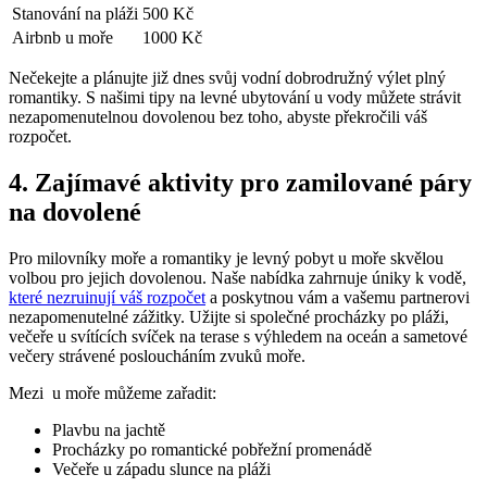
Stanování na ⁤pláži
500 Kč
Airbnb u⁢ moře
1000 Kč
Nečekejte a plánujte již dnes ⁢svůj​ vodní dobrodružný výlet plný‌
romantiky. S našimi tipy na levné​ ubytování​ u vody můžete strávit
nezapomenutelnou dovolenou ⁣bez toho,‍ abyste překročili váš
‌rozpočet.
4.⁤ Zajímavé aktivity pro zamilované páry
na dovolené
Pro milovníky moře ‍a ‍romantiky⁤ je levný pobyt ‌u moře skvělou
volbou pro jejich dovolenou. Naše nabídka zahrnuje úniky k vodě,
které nezruinují váš rozpočet
a ⁤poskytnou vám⁤ a vašemu partnerovi
nezapomenutelné zážitky. Užijte⁢ si společné procházky po pláži,
večeře u‌ svítících ‌svíček na terase s výhledem na oceán a sametové
večery strávené posloucháním zvuků moře.
Mezi ⁢ u moře můžeme zařadit:
Plavbu‍ na jachtě
Procházky po romantické pobřežní promenádě
Večeře u západu slunce na pláži