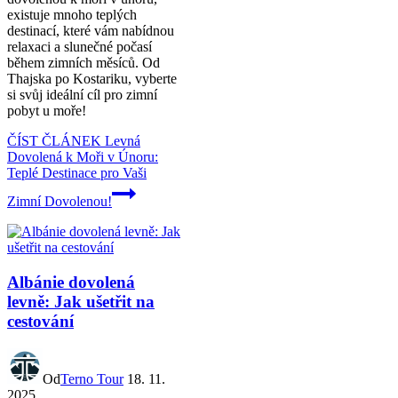
existuje mnoho teplých
destinací, které vám nabídnou
relaxaci a slunečné počasí
během zimních měsíců. Od
Thajska po Kostariku, vyberte
si svůj ideální cíl pro zimní
pobyt u moře!
ČÍST ČLÁNEK
Levná
Dovolená k Moři v Únoru:
Teplé Destinace pro Vaši
Zimní Dovolenou!
Albánie dovolená
levně: Jak ušetřit na
cestování
Od
Terno Tour
18. 11.
2025