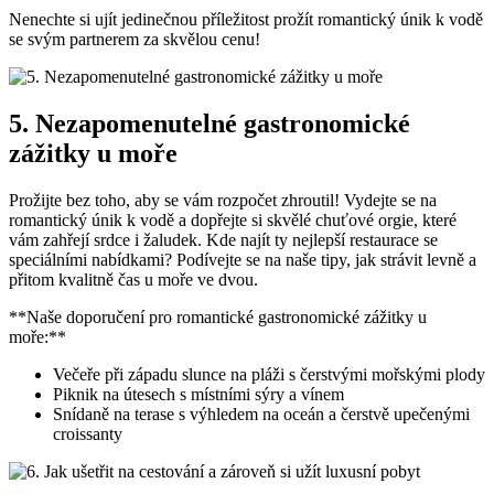
Nenechte si ujít ⁣jedinečnou příležitost prožít romantický⁣ únik ⁤k vodě
se⁢ svým partnerem za skvělou cenu!
5. Nezapomenutelné ‌gastronomické
zážitky u moře
Prožijte bez toho, aby se vám rozpočet ‌zhroutil! Vydejte se na‍
romantický únik k vodě a dopřejte si‍ skvělé chuťové orgie, které
vám zahřejí srdce ⁣i žaludek. Kde najít⁢ ty ‍nejlepší ⁢restaurace se
speciálními nabídkami?‌ Podívejte se na ⁤naše tipy, jak strávit levně a
přitom kvalitně čas u moře ve dvou.
**Naše doporučení pro romantické gastronomické zážitky u
‌moře:**
Večeře při západu slunce na pláži s čerstvými⁤ mořskými plody
Piknik ‍na útesech s místními⁤ sýry‍ a vínem
Snídaně na terase s výhledem na oceán a čerstvě upečenými
⁤croissanty