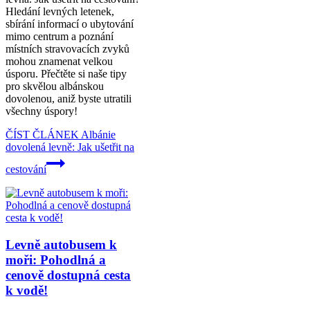
Hledání levných letenek,
sbírání informací o ubytování
mimo centrum a poznání
místních stravovacích zvyků
mohou znamenat velkou
úsporu. Přečtěte si naše tipy
pro skvělou albánskou
dovolenou, aniž byste utratili
všechny úspory!
ČÍST ČLÁNEK
Albánie
dovolená levně: Jak ušetřit na
cestování
Levně autobusem k
moři: Pohodlná a
cenově dostupná cesta
k vodě!