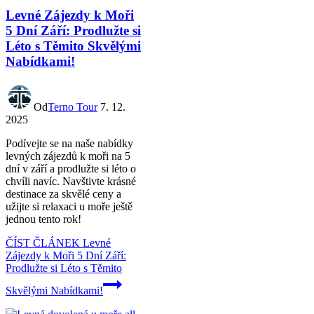
Levné Zájezdy k Moři
5 Dní Září: Prodlužte si
Léto s Těmito Skvělými
Nabídkami!
Od
Terno Tour
7. 12.
2025
Podívejte se na naše nabídky
levných zájezdů k moři na 5
dní v září a prodlužte si léto o
chvíli navíc. Navštivte krásné
destinace za skvělé ceny a
užijte si relaxaci u moře ještě
jednou tento rok!
ČÍST ČLÁNEK
Levné
Zájezdy k Moři 5 Dní Září:
Prodlužte si Léto s Těmito
Skvělými Nabídkami!