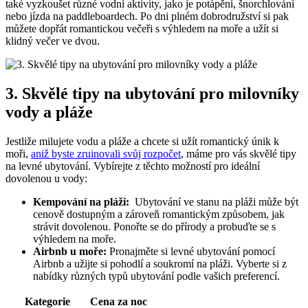
také⁣ vyzkoušet různé vodní‍ aktivity, jako je ⁤potápění, šnorchlování
nebo jízda na paddleboardech. Po dni​ plném dobrodružství si pak‍
můžete​ dopřát romantickou večeři s výhledem na moře a užít si
klidný večer ve dvou.
3. Skvělé​ tipy ‍na ubytování pro milovníky
vody⁤ a pláže
Jestliže milujete vodu a pláže a chcete si užít romantický únik k
moři,
aniž byste zruinovali svůj rozpočet
,​ máme⁤ pro vás skvělé tipy
na levné ubytování. Vybírejte z ‌těchto možností pro ideální
dovolenou ‌u ‍vody:
Kempování na pláži:
​ Ubytování ve stanu na pláži může být
cenově dostupným a zároveň romantickým způsobem, jak
strávit ‍dovolenou. Ponořte se do přírody a probuďte ⁣se s
výhledem na moře.
Airbnb u moře:
Pronajměte si levné ubytování pomocí
Airbnb a užijte si pohodlí a soukromí na pláži.⁣ Vyberte si z
nabídky různých ⁣typů ubytování podle vašich preferencí.
Kategorie
Cena za noc