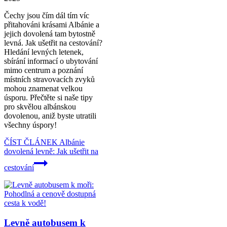
Čechy jsou čím dál tím víc
přitahováni krásami Albánie a
jejich dovolená tam bytostně
levná. Jak ušetřit na cestování?
Hledání levných letenek,
sbírání informací o ubytování
mimo centrum a poznání
místních stravovacích zvyků
mohou znamenat velkou
úsporu. Přečtěte si naše tipy
pro skvělou albánskou
dovolenou, aniž byste utratili
všechny úspory!
ČÍST ČLÁNEK
Albánie
dovolená levně: Jak ušetřit na
cestování
Levně autobusem k