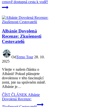
cenově dostupná cesta k vodě!
Albánie Dovolená
Recenze: Zkušenosti
Cestovatelů
Od
Terno Tour
28. 10.
2025
Vítejte v našem článku o
Albánii!⁣ Pokud plánujete
dovolenou v ⁤této fascinující
zemi, jste na správném místě.
Albánie je…
ČÍST ČLÁNEK
Albánie
Dovolená Recenze:
Zkušenosti Cestovatelů