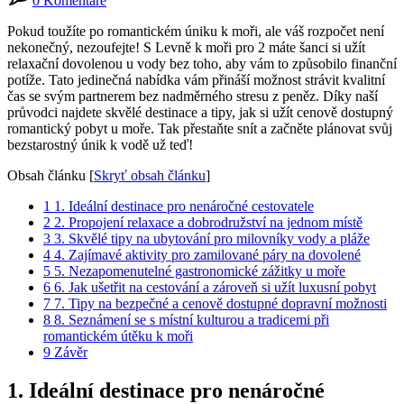
0 Komentáře
Pokud toužíte po romantickém úniku k moři, ale váš rozpočet není
nekonečný, nezoufejte! S Levně k moři pro 2 máte šanci ‌si užít
⁣relaxační dovolenou⁣ u vody bez toho, aby vám to‌ způsobilo finanční
potíže. Tato jedinečná nabídka ​vám přináší možnost strávit kvalitní
čas se svým partnerem bez ‌nadměrného stresu z peněz. Díky ⁢naší
průvodci najdete skvělé destinace a tipy, jak si ​užít cenově ‌dostupný
⁣romantický pobyt u moře. Tak přestaňte snít a začněte plánovat⁣ svůj
bezstarostný únik⁢ k vodě už teď!
Obsah článku
[
Skryť obsah článku
]
1
1. Ideální destinace pro nenáročné cestovatele
2
2. Propojení relaxace a dobrodružství na jednom‍ místě
3
3. Skvělé​ tipy ‍na ubytování pro milovníky vody⁤ a pláže
4
4.⁤ Zajímavé aktivity pro zamilované páry na dovolené
5
5. Nezapomenutelné ‌gastronomické zážitky u moře
6
6. Jak ušetřit⁣ na cestování a zároveň si užít luxusní pobyt
7
7. Tipy na bezpečné a cenově dostupné dopravní možnosti
8
8. Seznámení se s místní kulturou a tradicemi při
romantickém útěku k moři
9
Závěr
1. Ideální destinace pro nenáročné