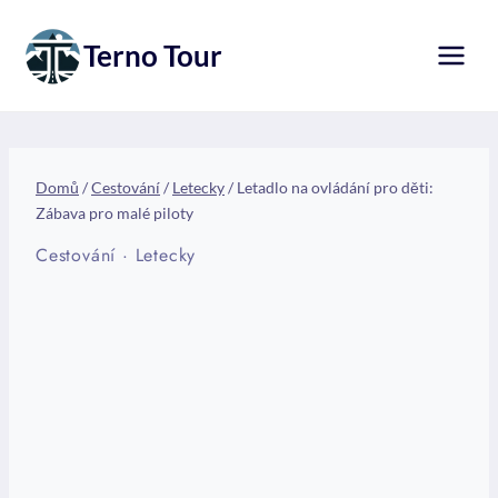
Přeskočit
na
Terno Tour
obsah
Domů
/
Cestování
/
Letecky
/
Letadlo na ovládání pro děti:
Zábava pro malé piloty
Cestování
·
Letecky