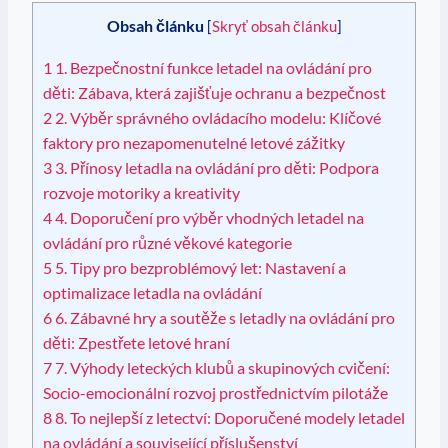
Obsah článku
[
Skryť obsah článku
]
1
1. Bezpečnostní funkce letadel na ovládání pro
děti: Zábava, která zajišťuje ochranu a bezpečnost
2
2. Výběr správného ovládacího modelu: Klíčové
faktory pro nezapomenutelné letové zážitky
3
3. Přínosy letadla na ovládání pro děti: Podpora
rozvoje motoriky a kreativity
4
4. Doporučení pro výběr vhodných letadel na
ovládání pro různé věkové kategorie
5
5. Tipy pro bezproblémový let: Nastavení a
optimalizace letadla na ovládání
6
6. Zábavné hry a soutěže s letadly na ovládání pro
děti: Zpestřete letové hraní
7
7. Výhody leteckých klubů a skupinových cvičení:
Socio-emocionální rozvoj prostřednictvím pilotáže
8
8. To nejlepší z letectví: Doporučené modely letadel
na ovládání a související příslušenství