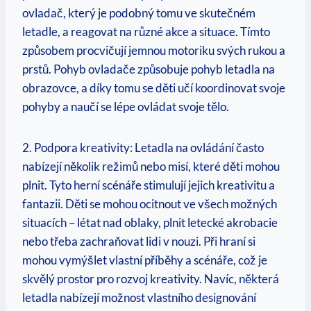
ovladač, který je podobný tomu ve skutečném
letadle, a reagovat na různé akce a situace. Tímto
způsobem procvičují jemnou motoriku svých rukou a
prstů. Pohyb ovladače způsobuje pohyb letadla na
obrazovce, a díky tomu se děti učí koordinovat svoje
pohyby a naučí se lépe ovládat svoje tělo.
2. Podpora kreativity: Letadla na ovládání často
nabízejí několik režimů nebo misí, které děti mohou
plnit. Tyto herní scénáře stimulují jejich kreativitu a
fantazii. Děti se mohou ocitnout ve všech možných
situacích – létat nad oblaky, plnit letecké akrobacie
nebo třeba zachraňovat lidi v nouzi. Při hraní si
mohou vymýšlet vlastní příběhy a scénáře, což je
skvělý prostor pro rozvoj kreativity. Navíc, některá
letadla nabízejí možnost vlastního designování