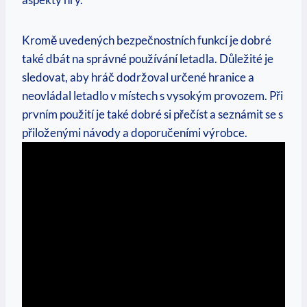
Kromě uvedených bezpečnostních funkcí je dobré
také dbát na správné používání letadla. Důležité je
sledovat, aby hráč dodržoval určené hranice a
neovládal letadlo v místech s vysokým provozem. Při
prvním použití je také dobré si přečíst a seznámit se s
přiloženými návody a doporučeními výrobce.