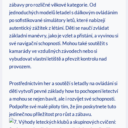
zábavy pro rozličné věkové kategorie. Od
jednoduchých modelů letadel s dálkovým ovládáním
po sofistikované simulátory letů, které nabízejí
autentický zážitek z létání. Děti se naučí zvládat
základní manévry, jako je vzlet a přistání, a vyvinou si
své navigační schopnosti. Mohou také soutěžit s
kamarády ve vzdušných závodech nebo si
vybudovat vlastní letiště a převzít kontrolu nad
provozem.
Prostřednictvím her a soutěží s letadly na ovládání si
děti vytvoří pevné základy how to pochopení letectví
a mohou se nejen bavit, ale i rozvíjet své schopnosti.
Podpořte své malé piloty tím, že jim poskytnete tuto
jedinečnou příležitost pro růst a zábavu.