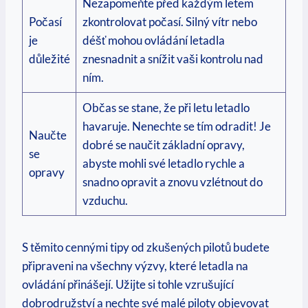
Nezapomeňte před každým letem
Počasí
zkontrolovat počasí. Silný vítr nebo
je
déšť mohou ovládání letadla
důležité
znesnadnit a snížit vaši kontrolu nad
ním.
Občas se stane, že při letu letadlo
havaruje. Nenechte se tím odradit! Je
Naučte
dobré se naučit základní opravy,
se
abyste mohli své letadlo rychle a
opravy
snadno opravit a znovu vzlétnout do
vzduchu.
S těmito cennými tipy od zkušených pilotů budete
připraveni na všechny výzvy, které letadla na
ovládání přinášejí. Užijte si tohle vzrušující
dobrodružství a nechte své malé piloty objevovat