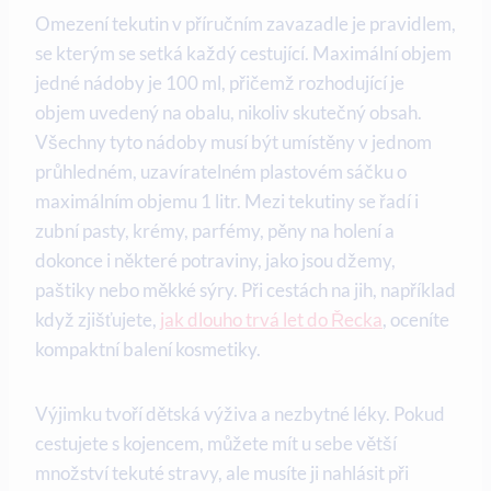
Omezení tekutin v příručním zavazadle je pravidlem,
se kterým se setká každý cestující. Maximální objem
jedné nádoby je 100 ml, přičemž rozhodující je
objem uvedený na obalu, nikoliv skutečný obsah.
Všechny tyto nádoby musí být umístěny v jednom
průhledném, uzavíratelném plastovém sáčku o
maximálním objemu 1 litr. Mezi tekutiny se řadí i
zubní pasty, krémy, parfémy, pěny na holení a
dokonce i některé potraviny, jako jsou džemy,
paštiky nebo měkké sýry. Při cestách na jih, například
když zjišťujete,
jak dlouho trvá let do Řecka
, oceníte
kompaktní balení kosmetiky.
Výjimku tvoří dětská výživa a nezbytné léky. Pokud
cestujete s kojencem, můžete mít u sebe větší
množství tekuté stravy, ale musíte ji nahlásit při