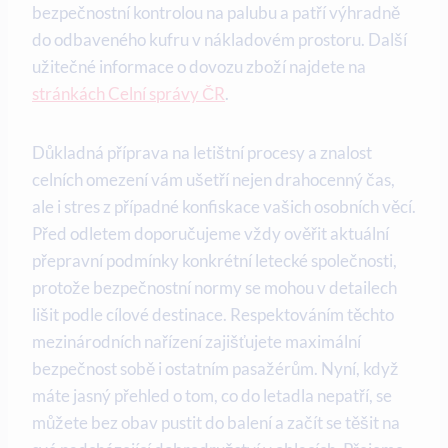
bezpečnostní kontrolou na palubu a patří výhradně
do odbaveného kufru v nákladovém prostoru. Další
užitečné informace o dovozu zboží najdete na
stránkách Celní správy ČR
.
Důkladná příprava na letištní procesy a znalost
celních omezení vám ušetří nejen drahocenný čas,
ale i stres z případné konfiskace vašich osobních věcí.
Před odletem doporučujeme vždy ověřit aktuální
přepravní podmínky konkrétní letecké společnosti,
protože bezpečnostní normy se mohou v detailech
lišit podle cílové destinace. Respektováním těchto
mezinárodních nařízení zajišťujete maximální
bezpečnost sobě i ostatním pasažérům. Nyní, když
máte jasný přehled o tom, co do letadla nepatří, se
můžete bez obav pustit do balení a začít se těšit na