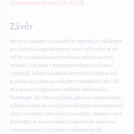
Ministerstva zahraničních věcí ČR
.
Závěr
Správné zabalení zavazadel je naprostým základem
pro klidný a bezproblémový start vaší cesty, ať už
míříte na zaslouženou dovolenou nebo pracovní
schůzku. Jak jsme v tomto podrobném průvodci
rozebrali, klíčem k úspěchu je striktní dodržování
pravidel pro přepravu tekutin v nádobkách do 100
ml a precizní organizace veškeré elektroniky.
Pamatujte, že citlivá zařízení, jako jsou powerbanky
a lithiové baterie, musí být kvůli požární bezpečnosti
vždy umístěny v příručním zavazadle. Naopak ostré
předměty, pracovní nářadí či specifické sportovní
vybavení nesmí za žádných okolností projít