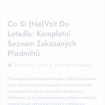
Co Si (ne)vzít Do
Letadla: Kompletní
Seznam Zakázaných
Předmětů
Od
Terno Tour
15. 4. 2026
0 Komentáře
Plánování vysněné dovolené nebo důležité pracovní
cesty začíná balením zavazadel, což je pro mnohé
cestovatele ta nejvíce stresující část přípravy.
Představa, že se při bezpečnostní prohlídce na letišti
budete muset nečekaně rozloučit s oblíbenou