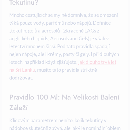
Tekutinu?
Mnoho cestujících se mylně domnívá, že se omezení
týká pouze vody, parfémů nebo nápojů. Definice
„tekutin, gelů a aerosolů“ (zkráceně LAGs z
anglického Liquids, Aerosols and Gels) je však v
letectví mnohem širší. Pod tato pravidla spadají
nejen nápoje, ale i krémy, pasty či gely. I při dlouhých
letech, například když zjišťujete,
jak dlouho trvá let
na Srí Lanku
, musíte tato pravidla striktně
dodržovat.
Pravidlo 100 Ml: Na Velikosti Balení
Záleží
Klíčovým parametrem není to, kolik tekutiny v
nádobce skutečně zbývá, ale jaký je nominální objem