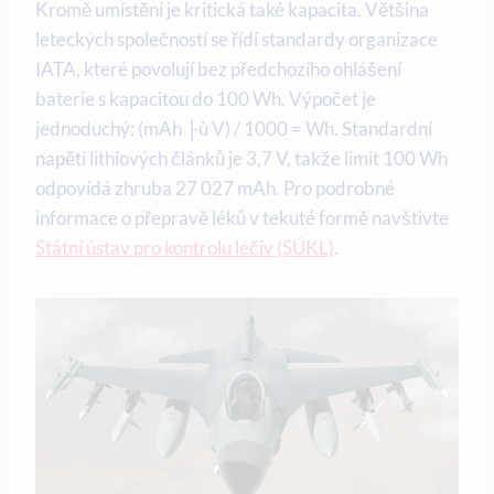
Kromě umístění je kritická také kapacita. Většina
leteckých společností se řídí standardy organizace
IATA, které povolují bez předchozího ohlášení
baterie s kapacitou do 100 Wh. Výpočet je
jednoduchý: (mAh ├ù V) / 1000 = Wh. Standardní
napětí lithiových článků je 3,7 V, takže limit 100 Wh
odpovídá zhruba 27 027 mAh. Pro podrobné
informace o přepravě léků v tekuté formě navštivte
Státní ústav pro kontrolu léčiv (SÚKL)
.