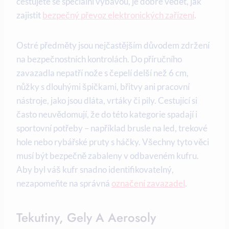
cestujete se speciální výbavou, je dobré vědět, jak
zajistit
bezpečný převoz elektronických zařízení
.
Ostré předměty jsou nejčastějším důvodem zdržení
na bezpečnostních kontrolách. Do příručního
zavazadla nepatří nože s čepelí delší než 6 cm,
nůžky s dlouhými špičkami, břitvy ani pracovní
nástroje, jako jsou dláta, vrtáky či pily. Cestující si
často neuvědomují, že do této kategorie spadají i
sportovní potřeby – například brusle na led, trekové
hole nebo rybářské pruty s háčky. Všechny tyto věci
musí být bezpečně zabaleny v odbaveném kufru.
Aby byl váš kufr snadno identifikovatelný,
nezapomeňte na správná
označení zavazadel
.
Tekutiny, Gely A Aerosoly