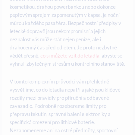
kosmetikou, drahou powerbankou nebo dokonce
pepřovým sprejem zapomenutým v kapse, je noční
můrou každého pasažéra. Bezpečnostní předpisy v
letecké dopravě jsou nekompromisní a jejich
neznalost vás může stát nejen peníze, ale i
drahocenný čas před odletem. Je proto nezbytné
vědět přesně,
co si můžete vzít do letadla
, abyste se
vyhnuli zbytečným stresům u kontrolního stanoviště.
V tomto komplexním průvodci vám přehledně
vysvětlíme, co do letadla nepatří a jaké jsou klíčové
rozdíly mezi pravidly pro příruční a odbavené
zavazadlo. Podrobně rozebereme limity pro
přepravu tekutin, správné balení elektroniky a
specifická omezení pro lithiové baterie.
Nezapomeneme ani na ostré předměty, sportovní