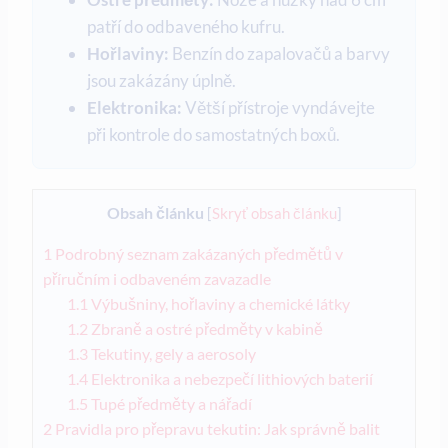
patří do odbaveného kufru.
Hořlaviny:
Benzín do zapalovačů a barvy
jsou zakázány úplně.
Elektronika:
Větší přístroje vyndávejte
při kontrole do samostatných boxů.
Obsah článku
[
Skryť obsah článku
]
1
Podrobný seznam zakázaných předmětů v
příručním i odbaveném zavazadle
1.1
Výbušniny, hořlaviny a chemické látky
1.2
Zbraně a ostré předměty v kabině
1.3
Tekutiny, gely a aerosoly
1.4
Elektronika a nebezpečí lithiových baterií
1.5
Tupé předměty a nářadí
2
Pravidla pro přepravu tekutin: Jak správně balit