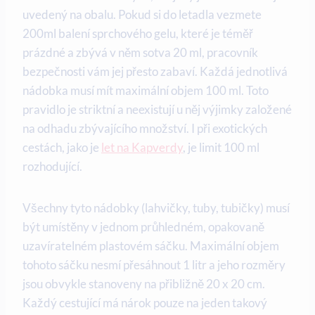
uvedený na obalu. Pokud si do letadla vezmete
200ml balení sprchového gelu, které je téměř
prázdné a zbývá v něm sotva 20 ml, pracovník
bezpečnosti vám jej přesto zabaví. Každá jednotlivá
nádobka musí mít maximální objem 100 ml. Toto
pravidlo je striktní a neexistují u něj výjimky založené
na odhadu zbývajícího množství. I při exotických
cestách, jako je
let na Kapverdy
, je limit 100 ml
rozhodující.
Všechny tyto nádobky (lahvičky, tuby, tubičky) musí
být umístěny v jednom průhledném, opakovaně
uzavíratelném plastovém sáčku. Maximální objem
tohoto sáčku nesmí přesáhnout 1 litr a jeho rozměry
jsou obvykle stanoveny na přibližně 20 x 20 cm.
Každý cestující má nárok pouze na jeden takový