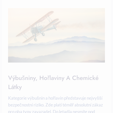
Výbušniny, Hořlaviny A Chemické
Látky
Kategorie výbušnin a hořlavin představuje nejvyšší
bezpečnostní riziko. Zde platí téměř absolutní zákaz
pro oba typy zavazadel. Do letadla nesmíte pod