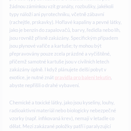
žádnou záminkou vzít granáty, rozbušky, jakékoli
typy náloží ani pyrotechniku, včetně zábavní
(rachejtle, prskavky). Hořlavé kapaliny a pevné látky,
jako je benzín do zapalovačů, barvy, ředidla nebo líh,
jsou rovněž přísně zakázány. Specifickým případem
jsou plynové vařiče a kartuše; ty mohou být
přepravovány pouze zcela prázdné a vyčištěné,
přičemž samotné kartuše jsou v civilních letech
zakázány úplně. I když plánujete delší pobyt v
exotice, je nutné znát
pravidla pro balení tekutin
,
abyste nepřišli o drahé vybavení.
Chemické a toxické látky, jako jsou kyseliny, louhy,
radioaktivní materiál nebo biologicky nebezpečné
vzorky (např. infikovaná krev), nemají v letadle co
dělat. Mezi zakázané položky patří i paralyzující