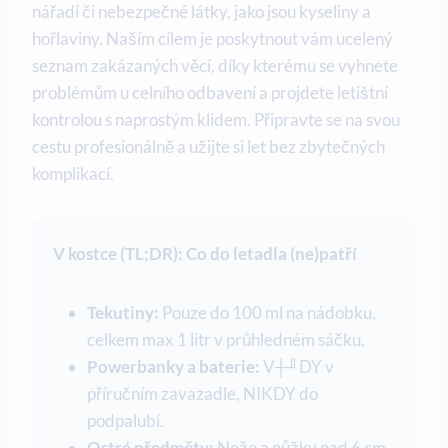
nářadí či nebezpečné látky, jako jsou kyseliny a
hořlaviny. Naším cílem je poskytnout vám ucelený
seznam zakázaných věcí, díky kterému se vyhnete
problémům u celního odbavení a projdete letištní
kontrolou s naprostým klidem. Připravte se na svou
cestu profesionálně a užijte si let bez zbytečných
komplikací.
V kostce (TL;DR): Co do letadla (ne)patří
Tekutiny:
Pouze do 100 ml na nádobku,
celkem max 1 litr v průhledném sáčku.
Powerbanky a baterie:
V┼╜DY v
příručním zavazadle, NIKDY do
podpalubí.
Ostré předměty:
Nože a nůžky nad 6 cm