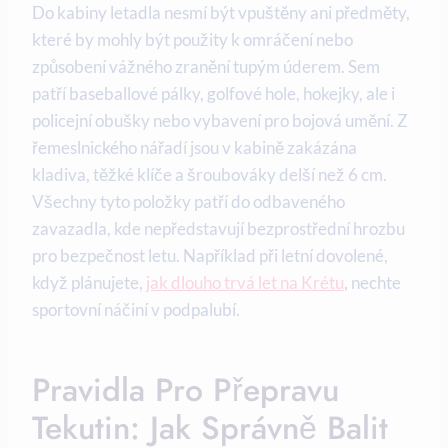
Do kabiny letadla nesmí být vpuštěny ani předměty,
které by mohly být použity k omráčení nebo
způsobení vážného zranění tupým úderem. Sem
patří baseballové pálky, golfové hole, hokejky, ale i
policejní obušky nebo vybavení pro bojová umění. Z
řemeslnického nářadí jsou v kabině zakázána
kladiva, těžké klíče a šroubováky delší než 6 cm.
Všechny tyto položky patří do odbaveného
zavazadla, kde nepředstavují bezprostřední hrozbu
pro bezpečnost letu. Například při letní dovolené,
když plánujete,
jak dlouho trvá let na Krétu
, nechte
sportovní náčiní v podpalubí.
Pravidla Pro Přepravu
Tekutin: Jak Správně Balit