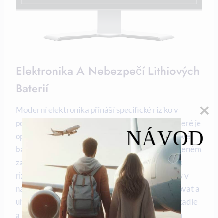
Elektronika A Nebezpečí Lithiových
Baterií
Moderní elektronika přináší specifické riziko v
podobě lithiových baterií. Zde platí pravidlo, které je
NÁVOD
opačné než u ostrých předmětů: náhradní lithiové
baterie a powerbanky nesmí být nikdy v odbaveném
zavazadle v nákladovém prostoru. Důvodem je
riziko samovznícení v důsledku zkratu, které by v
nákladovém prostoru bylo obtížně včas detekovat a
uhasit. Powerbanky musí být v příručním zavazadle
a jejich kapacita by neměla přesáhnout 100 Wh