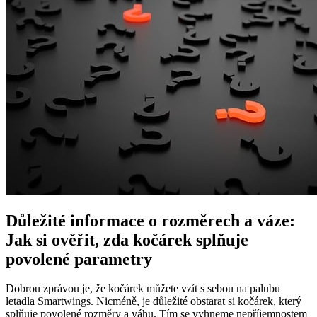
Důležité informace o rozměrech a váze:
Jak si ověřit, zda kočárek splňuje
povolené parametry
Dobrou zprávou je, že kočárek můžete vzít s sebou na palubu
letadla Smartwings. Nicméně, je důležité obstarat si kočárek, který
splňuje povolené rozměry a váhu. Tím se vyhneme nepříjemnostem