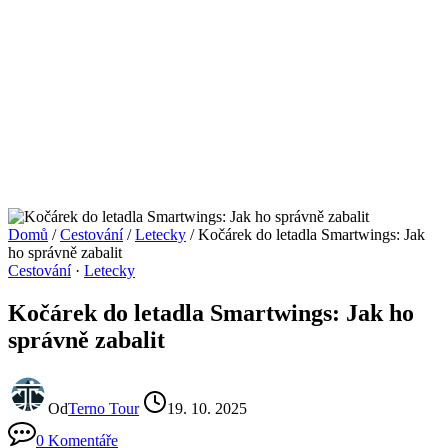
Domů
/
Cestování
/
Letecky
/
Kočárek do letadla Smartwings: Jak
ho správně zabalit
Cestování
·
Letecky
Kočárek do letadla Smartwings: Jak ho
správně zabalit
Od
Terno Tour
19. 10. 2025
0 Komentáře