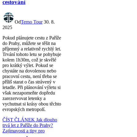
cestování
Od
Terno Tour
30. 8.
2025
Pokud plánujete cestu z Paříže
do Prahy, můžete se těšit na
příjemný a relativně rychlý let.
Trvání tohoto letu se pohybuje
kolem 1h30m, což je skvělé
pro krátký výlet. Pokud se
chystáte na dovolenou nebo
pracovní cestu, není třeba se
příliš starat o čas strávený v
letadle. Při plánování výletu si
však nezapomeňte dopředu
zarezervovat letenky a
vychutnat si krásy obou těchto
evropských metropolí.
ČÍST ČLÁNEK
Jak dlouho
trvá let z Paříže do Prahy?
Zajímavosti a tipy pro