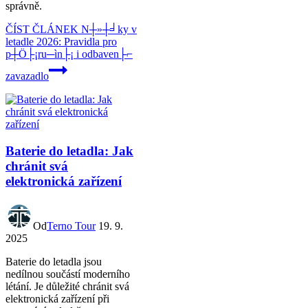
správně.
ČÍST ČLÁNEK
N┼»┼╛ky v
letadle 2026: Pravidla pro
p┼Ö├¡ru─ìn├¡ i odbaven├⌐
zavazadlo
Baterie do letadla: Jak
chránit svá
elektronická zařízení
Od
Terno Tour
19. 9.
2025
Baterie do letadla jsou
nedílnou součástí moderního
létání. Je důležité chránit svá
elektronická zařízení při