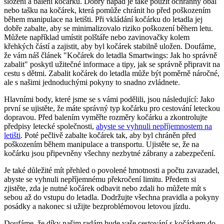
složení a balení kočárku. Dobrý nápad je také použít ochranný obal
nebo tašku na kočárek, která pomůže chránit ho před poškozením
během manipulace na letišti. Při vkládání kočárku do letadla jej
dobře zabalte, aby se minimalizovalo riziko poškození během letu.
Můžete například umístit polštáře nebo zavinovačky kolem
křehkých částí a zajistit, aby byl kočárek stabilně uložen. Doufáme,
že vám náš článek "Kočárek do letadla Smartwings: Jak ho správně
zabalit" poskytl užitečné informace a tipy, jak se správně připravit na
cestu s dětmi. Zabalit kočárek do letadla může být poměrně náročné,
ale s našimi jednoduchými pokyny to snadno zvládnete.
Hlavními body, které jsme se s vámi podělili, jsou následující: Jako
první se ujistěte, že máte správný typ kočárku pro cestování leteckou
dopravou. Před balením vyměřte rozměry kočárku a zkontrolujte
předpisy letecké společnosti,
abyste se vyhnuli nepříjemnostem na
letišti
. Poté pečlivě zabalte kočárek tak, aby byl chráněn před
poškozením během manipulace a transportu. Ujistěte se, že na
kočárku jsou připevněny všechny nezbytné zábrany a zabezpečení.
Je také důležité mít přehled o povolené hmotnosti a počtu zavazadel,
abyste se vyhnuli nepříjemnému překročení limitu. Předem si
zjistěte, zda je nutné kočárek odbavit nebo zdali ho můžete mít s
sebou až do vstupu do letadla. Dodržujte všechna pravidla a pokyny
posádky a nakonec si užijte bezproblémovou letovou jízdu.
Doufáme, že díky našim radám bude vaše cestování s kočárkem do