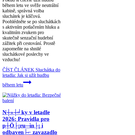
během letu ve svěže neutrální
kabině, správná volba
sluchátek je klíčová.
Poohlédněte se po sluchátkách
s aktivním potlačením hluku a
kvalitním zvukem pro
skutečně senzační hudební
zážitek při cestování. Prostě
zapomeňte na shnilé
sluchátkové poslechy ve
vzduchu!
ČÍST ČLÁNEK
Sluchátka do
letadla: Jak si užít hudbu
během letu
N┼»┼╛ky v letadle
2026: Pravidla pro
p┼Ö├¡ru─ìn├¡ i
odbaven├⌐ zavazadlo