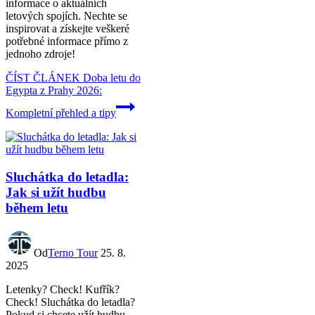
informace o aktuálních
letových spojích. Nechte se
inspirovat a získejte veškeré
potřebné informace přímo z
jednoho zdroje!
ČÍST ČLÁNEK
Doba letu do
Egypta z Prahy 2026:
Kompletní přehled a tipy
Sluchátka do letadla:
Jak si užít hudbu
během letu
Od
Terno Tour
25. 8.
2025
Letenky? Check! Kufřík?
Check! Sluchátka do letadla?
Pokud si chcete užít hudbu