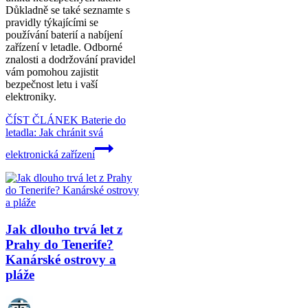
Důkladně se také seznamte s
pravidly týkajícími se
používání baterií a nabíjení
zařízení v letadle. Odborné
znalosti a dodržování pravidel
vám pomohou zajistit
bezpečnost letu i vaší
elektroniky.
ČÍST ČLÁNEK
Baterie do
letadla: Jak chránit svá
elektronická zařízení
Jak dlouho trvá let z
Prahy do Tenerife?
Kanárské ostrovy a
pláže