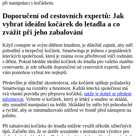
při manipulaci s kočárkem.
Doporučení od cestovních expertů: Jak
vybrat ideální kočárek do letadla a co
zvážit při jeho zabalování
Když cestujete se svým dítětem letadlem, je důležité zajistit, aby měl
pohodlný a bezpečný kočárek. Smartwings je jednou z populárních
leteckých společností, která je známa svou přívětivostí vůči rodinám
s dětmi. Pokud hledáte ideální kočárek do letadla pro vašeho malého
cestovatele, je zde několik doporučení od cestovních expertů, která
vám pomohou vybrat ten nejlepší.
Především je důležité zkontrolovat, zda kočárek splňuje požadavky
Smartwings na rozměry a hmotnost. Každá letecká společnost má
svá vlastní pravidla pro přepravu kočárků,
takže je dobré se předem
informovat
. Vyberte si kočárek, který je lehký a snadno se skládá,
aby usnadnil manipulaci na letišti. Skládání by mělo být jednoduché
a rychlé, aby se minimalizovalo zdržení ve frontě před nástupem na
palubu.
Při zabalování kočárku do letadla můžete využít několik užitečných
tipů. Začněte tím, že se dobře seznámíte s instrukcemi výrobce pro