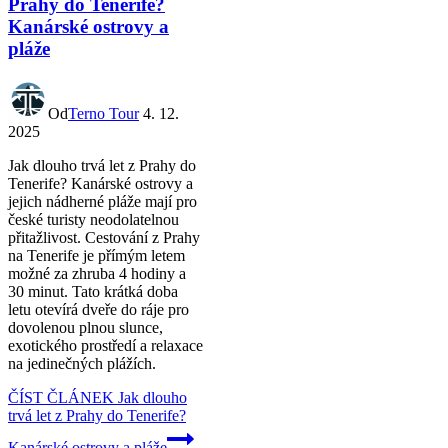
Prahy do Tenerife?
Kanárské ostrovy a
pláže
Od
Terno Tour
4. 12.
2025
Jak dlouho trvá let z Prahy do
Tenerife? Kanárské ostrovy a
jejich nádherné pláže mají pro
české turisty neodolatelnou
přitažlivost. Cestování z Prahy
na Tenerife je přímým letem
možné za zhruba 4 hodiny a
30 minut. Tato krátká doba
letu otevírá dveře do ráje pro
dovolenou plnou slunce,
exotického prostředí a relaxace
na jedinečných plážích.
ČÍST ČLÁNEK
Jak dlouho
trvá let z Prahy do Tenerife?
Kanárské ostrovy a pláže