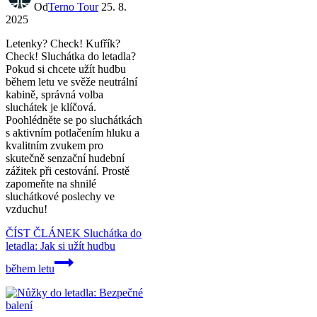
Od
Terno Tour
25. 8.
2025
Letenky? Check! Kufřík?
Check! Sluchátka do letadla?
Pokud si chcete užít hudbu
během letu ve svěže neutrální
kabině, správná volba
sluchátek je klíčová.
Poohlédněte se po sluchátkách
s aktivním potlačením hluku a
kvalitním zvukem pro
skutečně senzační hudební
zážitek při cestování. Prostě
zapomeňte na shnilé
sluchátkové poslechy ve
vzduchu!
ČÍST ČLÁNEK
Sluchátka do
letadla: Jak si užít hudbu
během letu