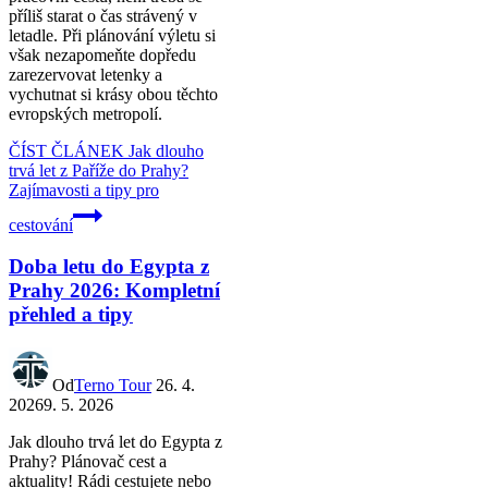
příliš starat o čas strávený v
letadle. Při plánování výletu si
však nezapomeňte dopředu
zarezervovat letenky a
vychutnat si krásy obou těchto
evropských metropolí.
ČÍST ČLÁNEK
Jak dlouho
trvá let z Paříže do Prahy?
Zajímavosti a tipy pro
cestování
Doba letu do Egypta z
Prahy 2026: Kompletní
přehled a tipy
Od
Terno Tour
26. 4.
2026
9. 5. 2026
Jak dlouho trvá let do Egypta z
Prahy? Plánovač cest a
aktuality! Rádi cestujete nebo