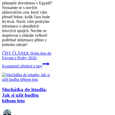
plánujete dovolenou v Egyptě?
Seznamte se s novým
plánovačem cest, který vám
přesně řekne, kolik času bude
let trvat. Navíc vám poskytne
informace o aktuálních
letových spojích. Nechte se
inspirovat a získejte veškeré
potřebné informace přímo z
jednoho zdroje!
ČÍST ČLÁNEK
Doba letu do
Egypta z Prahy 2026:
Kompletní přehled a tipy
Sluchátka do letadla:
Jak si užít hudbu
během letu