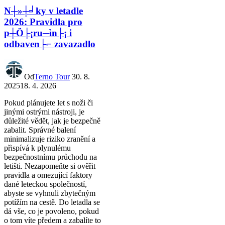
N┼»┼╛ky v letadle
2026: Pravidla pro
p┼Ö├¡ru─ìn├¡ i
odbaven├⌐ zavazadlo
Od
Terno Tour
30. 8.
2025
18. 4. 2026
Pokud plánujete let s noži či
jinými ostrými nástroji, je
důležité vědět, jak je bezpečně
zabalit. Správné balení
minimalizuje riziko zranění a
přispívá k plynulému
bezpečnostnímu průchodu na
letišti. Nezapomeňte si ověřit
pravidla a omezující faktory
dané leteckou společností,
abyste se vyhnuli zbytečným
potížím na cestě. Do letadla se
dá vše, co je povoleno, pokud
o tom víte předem a zabalíte to