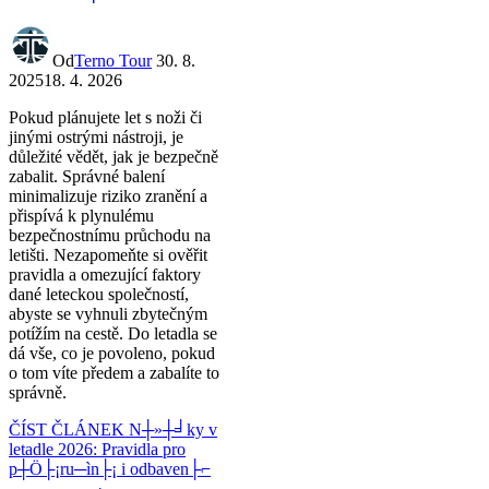
Od
Terno Tour
30. 8.
2025
18. 4. 2026
Pokud plánujete let s noži či
jinými ostrými nástroji, je
důležité vědět, jak je bezpečně
zabalit. Správné balení
minimalizuje riziko zranění a
přispívá k plynulému
bezpečnostnímu průchodu na
letišti. Nezapomeňte si ověřit
pravidla a omezující faktory
dané leteckou společností,
abyste se vyhnuli zbytečným
potížím na cestě. Do letadla se
dá vše, co je povoleno, pokud
o tom víte předem a zabalíte to
správně.
ČÍST ČLÁNEK
N┼»┼╛ky v
letadle 2026: Pravidla pro
p┼Ö├¡ru─ìn├¡ i odbaven├⌐