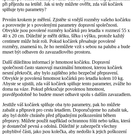
při příjezdu na letiště. Jak si tedy můžete ověřit, zda váš kočárek
splňuje tyto parametry?
Prvním krokem je měření. Zjistěte si vnější rozměry vašeho kočárku
a porovnejte je s povolenými parametry dopravní společnosti.
Obvykle jsou povolené rozměry kočárků pro letadla v rozmezí 55 x
40 x 20 cm. Důležité je měřit délku, šířku i výšku, protože každý
centimetr může hrát roli. Pokud kočárek přesahuje povolené
rozměry, znamená to, že ho nemůžete vzít s sebou na palubu a bude
muset být odbaven do zavazadlového prostoru.
Další důležitou informací je hmotnost kočárku. Dopravní
společnosti často stanovují maximální hmotnost, kterou kočárek
nesmí překročit, aby bylo zajištěno jeho bezpečné přepravení.
Obvykle je povolená hmotnost kočárků pro letadla kolem 10 kg.
Abyste se ujistili, zda váš kočárek splňuje tento parameter, zvážte ho
doma na váze. Pokud překračuje povolenou hmotnost,
pravděpodobně ho budete muset odbavit spolu s dalším zavazadlem.
Jestliže váš kočárek splňuje oba tyto parametry, pak ho můžete
zabalit a připravit pro cestu letadlem. Doporučujeme ho zabalit tak,
aby byl dobře chráněn před případnými poškozeními během
přepravy. Můžete použít například ochrannou fólii nebo tašku, která
je dostatečně pevná a odolná. Důležité je zabezpečit všechny
pohyblivé části, jako jsou kolečka, aby nedošlo k jejich poškození