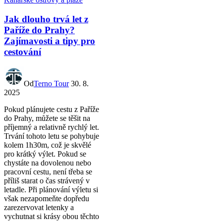
Jak dlouho trvá let z
Paříže do Prahy?
Zajímavosti a tipy pro
cestování
Od
Terno Tour
30. 8.
2025
Pokud plánujete cestu z Paříže
do Prahy, můžete se těšit na
příjemný a relativně rychlý let.
Trvání tohoto letu se pohybuje
kolem 1h30m, což je skvělé
pro krátký výlet. Pokud se
chystáte na dovolenou nebo
pracovní cestu, není třeba se
příliš starat o čas strávený v
letadle. Při plánování výletu si
však nezapomeňte dopředu
zarezervovat letenky a
vychutnat si krásy obou těchto