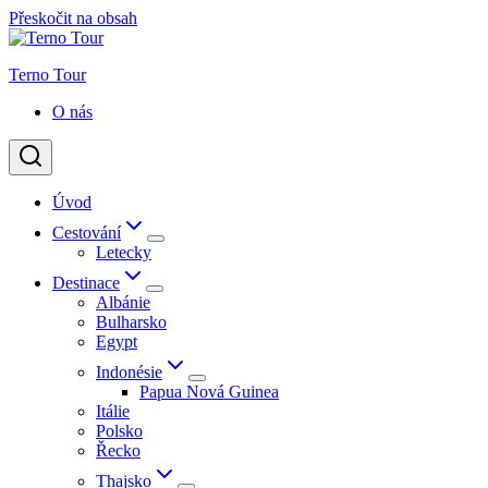
Přeskočit na obsah
Terno Tour
O nás
Úvod
Cestování
Letecky
Destinace
Albánie
Bulharsko
Egypt
Indonésie
Papua Nová Guinea
Itálie
Polsko
Řecko
Thajsko