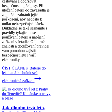
cestování a dodržovat
bezpečnostní předpisy. Při
uložení baterií do zavazadla je
zapotřebí zabránit jejich
poškození, aby nedošlo k
úniku nebezpečných látek.
Důkladně se také seznamte s
pravidly týkajícími se
používání baterií a nabíjení
zařízení v letadle. Odborné
znalosti a dodržování pravidel
vám pomohou zajistit
bezpečnost letu i vaší
elektroniky.
ČÍST ČLÁNEK
Baterie do
letadla: Jak chránit svá
elektronická zařízení
Jak dlouho trvá let z