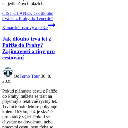
na jedinečných plážích.
ČÍST ČLÁNEK
Jak dlouho
trvá let z Prahy do Tenerife?
Kanárské ostrovy a pláže
Jak dlouho trvá let z
Paříže do Prahy?
Zajímavosti a tipy pro
cestování
Od
Terno Tour
30. 8.
2025
Pokud plánujete cestu z Paříže
do Prahy, můžete se těšit na
příjemný a relativně rychlý let.
Trvání tohoto letu se pohybuje
kolem 1h30m, což je skvělé
pro krátký výlet. Pokud se
chystáte na dovolenou nebo
pracovní cestu, není třeba se