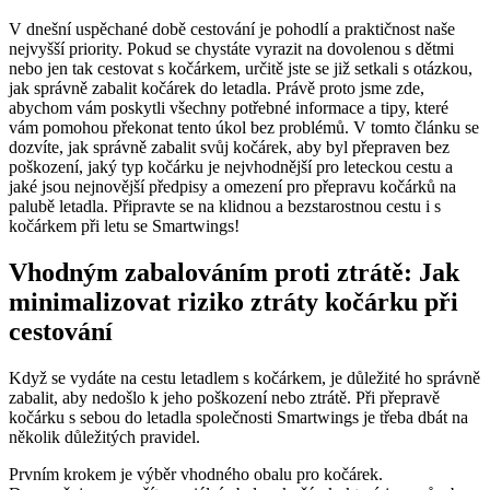
V dnešní uspěchané době cestování je pohodlí a praktičnost naše
nejvyšší priority. Pokud se chystáte vyrazit na dovolenou s dětmi
nebo jen tak cestovat s kočárkem, určitě jste se již setkali s otázkou,
jak správně zabalit kočárek do letadla. Právě proto jsme zde,
abychom vám poskytli všechny potřebné informace a tipy, které
vám pomohou překonat tento úkol bez problémů. V tomto článku se
dozvíte, jak správně zabalit svůj kočárek, aby byl přepraven bez
poškození, jaký typ kočárku je nejvhodnější pro leteckou cestu a
jaké jsou nejnovější předpisy a omezení pro přepravu kočárků na
palubě letadla. Připravte se na klidnou a bezstarostnou cestu i s
kočárkem při letu se Smartwings!
Vhodným zabalováním proti ztrátě: Jak
minimalizovat riziko ztráty kočárku při
cestování
Když se vydáte na cestu letadlem s kočárkem, je důležité ho správně
zabalit, aby nedošlo k jeho poškození nebo ztrátě. Při přepravě
kočárku s sebou do letadla společnosti Smartwings je třeba dbát na
několik důležitých pravidel.
Prvním krokem je výběr vhodného obalu pro kočárek.