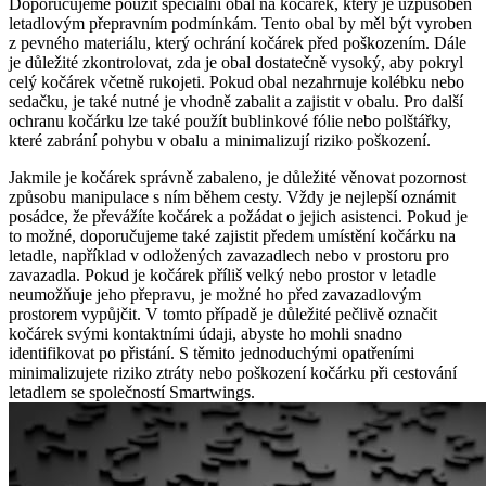
Doporučujeme použít speciální obal na kočárek, který je uzpůsoben
letadlovým přepravním podmínkám. Tento obal by měl být vyroben
z pevného materiálu, který ochrání kočárek před poškozením. Dále
je důležité zkontrolovat, zda je obal dostatečně vysoký, aby pokryl
celý kočárek včetně rukojeti. Pokud obal nezahrnuje kolébku nebo
sedačku, je také nutné je vhodně zabalit a zajistit v obalu. Pro další
ochranu kočárku lze také použít bublinkové fólie nebo polštářky,
které zabrání pohybu v obalu a minimalizují riziko poškození.
Jakmile je kočárek správně zabaleno, je důležité věnovat pozornost
způsobu manipulace s ním během cesty. Vždy je nejlepší oznámit
posádce, že převážíte kočárek a požádat o jejich asistenci. Pokud je
to možné, doporučujeme také zajistit předem umístění kočárku na
letadle, například v odložených zavazadlech nebo v prostoru pro
zavazadla. Pokud je kočárek příliš velký nebo prostor v letadle
neumožňuje jeho přepravu, je možné ho před zavazadlovým
prostorem vypůjčit. V tomto případě je důležité pečlivě označit
kočárek svými kontaktními údaji, abyste ho mohli snadno
identifikovat po přistání. S těmito jednoduchými opatřeními
minimalizujete riziko ztráty nebo poškození kočárku při cestování
letadlem se společností Smartwings.