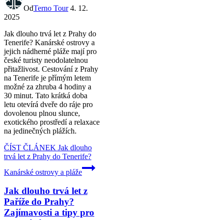
Od
Terno Tour
4. 12.
2025
Jak dlouho trvá let z Prahy do
Tenerife? Kanárské ostrovy a
jejich nádherné pláže mají pro
české turisty neodolatelnou
přitažlivost. Cestování z Prahy
na Tenerife je přímým letem
možné za zhruba 4 hodiny a
30 minut. Tato krátká doba
letu otevírá dveře do ráje pro
dovolenou plnou slunce,
exotického prostředí a relaxace
na jedinečných plážích.
ČÍST ČLÁNEK
Jak dlouho
trvá let z Prahy do Tenerife?
Kanárské ostrovy a pláže
Jak dlouho trvá let z
Paříže do Prahy?
Zajímavosti a tipy pro