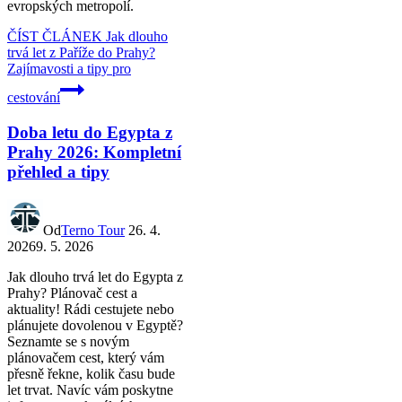
evropských metropolí.
ČÍST ČLÁNEK
Jak dlouho
trvá let z Paříže do Prahy?
Zajímavosti a tipy pro
cestování
Doba letu do Egypta z
Prahy 2026: Kompletní
přehled a tipy
Od
Terno Tour
26. 4.
2026
9. 5. 2026
Jak dlouho trvá let do Egypta z
Prahy? Plánovač cest a
aktuality! Rádi cestujete nebo
plánujete dovolenou v Egyptě?
Seznamte se s novým
plánovačem cest, který vám
přesně řekne, kolik času bude
let trvat. Navíc vám poskytne