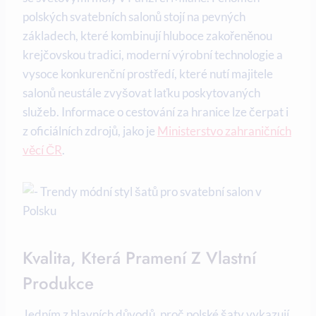
polských svatebních salonů stojí na pevných
základech, které kombinují hluboce zakořeněnou
krejčovskou tradici, moderní výrobní technologie a
vysoce konkurenční prostředí, které nutí majitele
salonů neustále zvyšovat laťku poskytovaných
služeb. Informace o cestování za hranice lze čerpat i
z oficiálních zdrojů, jako je
Ministerstvo zahraničních
věcí ČR
.
Kvalita, Která Pramení Z Vlastní
Produkce
Jedním z hlavních důvodů, proč polské šaty vykazují