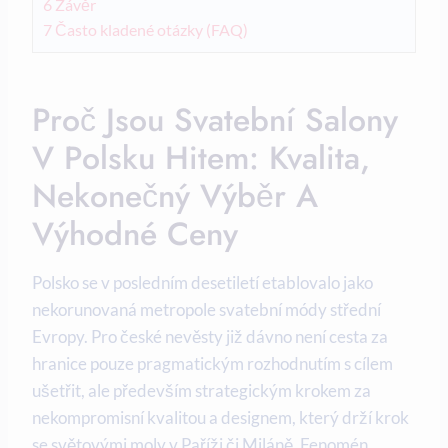
6
Závěr
7
Často kladené otázky (FAQ)
Proč Jsou Svatební Salony
V Polsku Hitem: Kvalita,
Nekonečný Výběr A
Výhodné Ceny
Polsko se v posledním desetiletí etablovalo jako
nekorunovaná metropole svatební módy střední
Evropy. Pro české nevěsty již dávno není cesta za
hranice pouze pragmatickým rozhodnutím s cílem
ušetřit, ale především strategickým krokem za
nekompromisní kvalitou a designem, který drží krok
se světovými moly v Paříži či Miláně. Fenomén