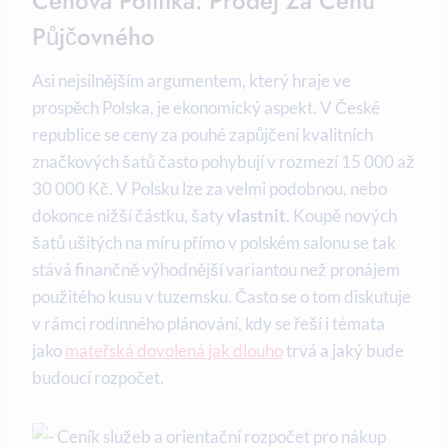
Cenová Politika: Prodej Za Cenu
Půjčovného
Asi nejsilnějším argumentem, který hraje ve
prospěch Polska, je ekonomický aspekt. V České
republice se ceny za pouhé zapůjčení kvalitních
značkových šatů často pohybují v rozmezí 15 000 až
30 000 Kč. V Polsku lze za velmi podobnou, nebo
dokonce nižší částku, šaty
vlastnit
. Koupě nových
šatů ušitých na míru přímo v polském salonu se tak
stává finančně výhodnější variantou než pronájem
použitého kusu v tuzemsku. Často se o tom diskutuje
v rámci rodinného plánování, kdy se řeší i témata
jako
mateřská dovolená jak dlouho
trvá a jaký bude
budoucí rozpočet.