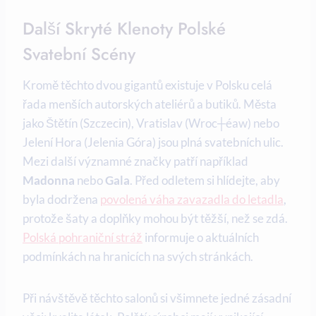
Další Skryté Klenoty Polské
Svatební Scény
Kromě těchto dvou gigantů existuje v Polsku celá
řada menších autorských ateliérů a butiků. Města
jako Štětín (Szczecin), Vratislav (Wroc┼éaw) nebo
Jelení Hora (Jelenia Góra) jsou plná svatebních ulic.
Mezi další významné značky patří například
Madonna
nebo
Gala
. Před odletem si hlídejte, aby
byla dodržena
povolená váha zavazadla do letadla
,
protože šaty a doplňky mohou být těžší, než se zdá.
Polská pohraniční stráž
informuje o aktuálních
podmínkách na hranicích na svých stránkách.
Při návštěvě těchto salonů si všimnete jedné zásadní