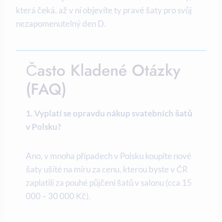
která čeká, až v ní objevíte ty pravé šaty pro svůj
nezapomenutelný den D.
Často Kladené Otázky
(FAQ)
1. Vyplatí se opravdu nákup svatebních šatů
v Polsku?
Ano, v mnoha případech v Polsku koupíte nové
šaty ušité na míru za cenu, kterou byste v ČR
zaplatili za pouhé půjčení šatů v salonu (cca 15
000 – 30 000 Kč).