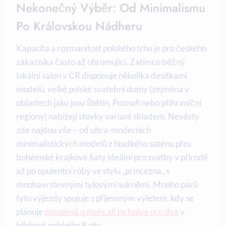
Nekonečný Výběr: Od Minimalismu
Po Královskou Nádheru
Kapacita a rozmanitost polského trhu je pro českého
zákazníka často až ohromující. Zatímco běžný
lokální salon v ČR disponuje několika desítkami
modelů, velké polské svatební domy (zejména v
oblastech jako jsou Štětín, Poznaň nebo příhraniční
regiony) nabízejí stovky variant skladem. Nevěsty
zde najdou vše – od ultra-moderních
minimalistických modelů z hladkého saténu přes
bohémské krajkové šaty ideální pro svatby v přírodě
až po opulentní róby ve stylu „princezna„ s
mnohavrstevnými tylovými sukněmi. Mnoho párů
tyto výjezdy spojuje s příjemným výletem, kdy se
plánuje
dovolená u moře all inclusive pro dva
v
blízkosti polského Baltu.