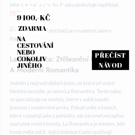
JAK ZÍSKAT
informace o dopravě v Polsku poskytuje například
PKP Intercity
.
9 100,-KČ
ZDARMA
NA 
CESTOVÁNÍ 
NEBO 
PŘEČÍST
La Romantica: Ztělesnění Elegance
COKOLIV 
NÁVOD
JINÉHO
A Moderní Romantika
Jedním z nejzvučnějších jmen, na které při svém
hledání narazíte, je salon La Romantica. Tento salon
se specializuje na modely, které v sobě snoubí
jemnost s moderními prvky. Pokud sníte o šatech,
které vypadají jako z pohádky, ale zároveň nezapřou
současné módní trendy, La Romantica je místem, kde
byste měla začít. Jejich kolekce často využívají