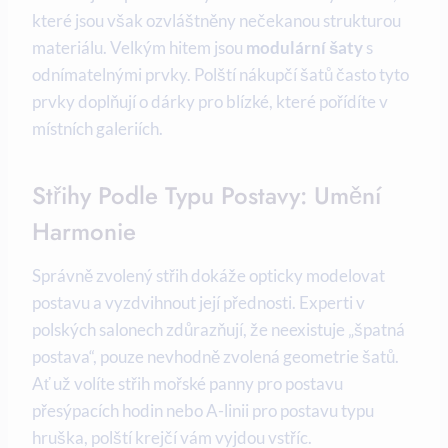
které jsou však ozvláštněny nečekanou strukturou
materiálu. Velkým hitem jsou
modulární šaty
s
odnímatelnými prvky. Polští nákupčí šatů často tyto
prvky doplňují o dárky pro blízké, které pořídíte v
místních galeriích.
Střihy Podle Typu Postavy: Umění
Harmonie
Správně zvolený střih dokáže opticky modelovat
postavu a vyzdvihnout její přednosti. Experti v
polských salonech zdůrazňují, že neexistuje „špatná
postava“, pouze nevhodně zvolená geometrie šatů.
Ať už volíte střih mořské panny pro postavu
přesýpacích hodin nebo A-linii pro postavu typu
hruška, polští krejčí vám vyjdou vstříc.