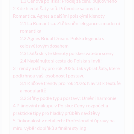
1.3
Cenová politika: Prodej za cenu půjčovného
2
Kde hledat šaty snů: Průvodce salony La
Romantica, Agnes a dalšími polskými klenoty
2.1
La Romantica: Ztělesnění elegance a moderní
romantika
2.2
Agnes Bridal Dream: Polská legenda s
celosvětovým dosahem
2.3
Další skryté klenoty polské svatební scény
2.4
Naplánujte si cestu do Polska s Invií!
3
Trendy a střihy pro rok 2026: Jak vybrat šaty, které
podtrhnou vaši osobnost i postavu
3.1
Klíčové trendy pro rok 2026: Návrat k textuře
a modularitě
3.2
Střihy podle typu postavy: Umění harmonie
4
Plánování nákupu v Polsku: Ceny, rozpočet a
praktické tipy pro hladký průběh návštěvy
5
Dokonalost v detailech: Profesionální úpravy na
míru, výběr doplňků a finální styling