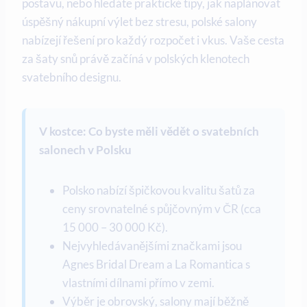
postavu, nebo hledáte praktické tipy, jak naplánovat
úspěšný nákupní výlet bez stresu, polské salony
nabízejí řešení pro každý rozpočet i vkus. Vaše cesta
za šaty snů právě začíná v polských klenotech
svatebního designu.
V kostce: Co byste měli vědět o svatebních
salonech v Polsku
Polsko nabízí špičkovou kvalitu šatů za
ceny srovnatelné s půjčovným v ČR (cca
15 000 – 30 000 Kč).
Nejvyhledávanějšími značkami jsou
Agnes Bridal Dream a La Romantica s
vlastními dílnami přímo v zemi.
Výběr je obrovský, salony mají běžně