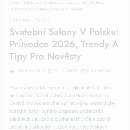
Domů
/
Destinace
/
Polsko
/
Svatební salony v Polsku:
Průvodce 2026, trendy a tipy pro nevěsty
Destinace
·
Polsko
Svatební Salony V Polsku:
Průvodce 2026, Trendy A
Tipy Pro Nevěsty
Od
Terno Tour
12. 1. 2026
0 Komentáře
Plánování svatby je jedním z nejkrásnějších, ale i
nejnáročnějších období v životě každé nevěsty.
Centrálním bodem všech příprav jsou bezpochyby
svatební šaty – symbol elegance, osobnosti a
splněných snů. Zatímco lokální trh v Olomouci či
Litovli nabízí kvalitní služby, stále více českých