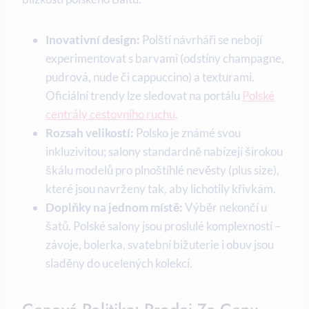
Inovativní design:
Polští návrháři se nebojí
experimentovat s barvami (odstíny champagne,
pudrová, nude či cappuccino) a texturami.
Oficiální trendy lze sledovat na portálu
Polské
centrály cestovního ruchu
.
Rozsah velikostí:
Polsko je známé svou
inkluzivitou; salony standardně nabízejí širokou
škálu modelů pro plnoštíhlé nevěsty (plus size),
které jsou navrženy tak, aby lichotily křivkám.
Doplňky na jednom místě:
Výběr nekončí u
šatů. Polské salony jsou proslulé komplexností –
závoje, bolerka, svatební bižuterie i obuv jsou
sladěny do ucelených kolekcí.