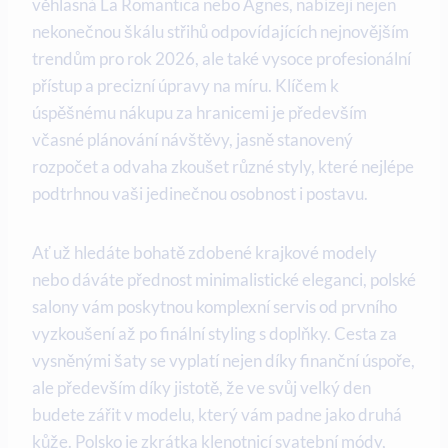
věhlasná La Romantica nebo Agnes, nabízejí nejen
nekonečnou škálu střihů odpovídajících nejnovějším
trendům pro rok 2026, ale také vysoce profesionální
přístup a precizní úpravy na míru. Klíčem k
úspěšnému nákupu za hranicemi je především
včasné plánování návštěvy, jasně stanovený
rozpočet a odvaha zkoušet různé styly, které nejlépe
podtrhnou vaši jedinečnou osobnost i postavu.
Ať už hledáte bohatě zdobené krajkové modely
nebo dáváte přednost minimalistické eleganci, polské
salony vám poskytnou komplexní servis od prvního
vyzkoušení až po finální styling s doplňky. Cesta za
vysněnými šaty se vyplatí nejen díky finanční úspoře,
ale především díky jistotě, že ve svůj velký den
budete zářit v modelu, který vám padne jako druhá
kůže. Polsko je zkrátka klenotnicí svatební módy,