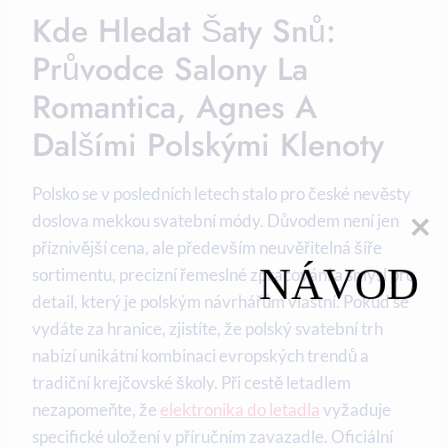
Kde Hledat Šaty Snů:
Průvodce Salony La
Romantica, Agnes A
Dalšími Polskými Klenoty
Polsko se v posledních letech stalo pro české nevěsty
doslova mekkou svatební módy. Důvodem není jen
příznivější cena, ale především neuvěřitelná šíře
NÁVOD
sortimentu, precizní řemeslné zpracování a smysl pro
detail, který je polským návrhářům vlastní. Pokud se
vydáte za hranice, zjistíte, že polský svatební trh
nabízí unikátní kombinaci evropských trendů a
tradiční krejčovské školy. Při cestě letadlem
nezapomeňte, že
elektronika do letadla
vyžaduje
specifické uložení v příručním zavazadle. Oficiální