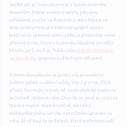
nevěst obrací svou pozornost k našim severním
sousedům. Polské svatební salony, jako jsou
vyhlášené značky La Romantica nebo Agnes, se
staly synonymem pro dokonalé spojení vysoké
krejčoviny, nekonečného výběru a především velmi
příznivých cen, které v tuzemsku hledáme jen stěží.
Mnoho párů zvažuje Polsko jako
nejlepší destinace
na dovolenou
spojenou s užitečným nákupem.
V tomto komplexním průvodci vás provedeme
světem polské svatební módy, která pro rok 2026
přináší fascinující trendy od minimalistické moderny
po bohatě zdobené róby. Dozvíte se, proč se cesta za
hranice vyplatí nejen finančně, ale i díky
nadstandardnímu servisu a precizním úpravám na
míru. Ať už toužíte po šatech, které podtrhnou vaši