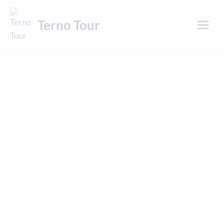
Přeskočit
na
Terno Tour
obsah