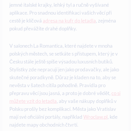
jemné italské krajky, lehký tyl a ručně vyšívané
aplikace. Pro snadnou identifikaci vašich věcí při
cestě je klíčová
adresa na kufr do letadla
, zejména
pokud převážíte drahé doplňky.
V salonech La Romantica, které najdete v mnoha
polských městech, se setkáte s přístupem, který je v
Česku stále ještě spíše výsadou luxusních butiků.
Stylistky zde nepracují jen jako prodavačky, ale jako
skutečné poradkyně. Důraz je kladen na to, aby se
nevěsta v šatech cítila pohodlně. Pravidla pro
přepravu věcí jsou jasná, a proto je dobré vědět,
co si
můžete vzít do letadla
, aby vaše nákupy doplňků v
Polsku prošly bez komplikací. Města jako Vratislav
mají své oficiální portály, například
Wroclaw.pl
, kde
najdete mapy obchodních čtvrtí.