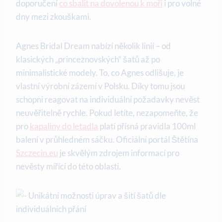
doporučení
co sbalit na dovolenou k moři
i pro volné
dny mezi zkouškami.
Agnes Bridal Dream nabízí několik linií – od
klasických „princeznovských“ šatů až po
minimalistické modely. To, co Agnes odlišuje, je
vlastní výrobní zázemí v Polsku. Díky tomu jsou
schopni reagovat na individuální požadavky nevěst
neuvěřitelně rychle. Pokud letíte, nezapomeňte, že
pro
kapaliny do letadla
platí přísná pravidla 100ml
balení v průhledném sáčku. Oficiální portál Štětína
Szczecin.eu
je skvělým zdrojem informací pro
nevěsty mířící do této oblasti.