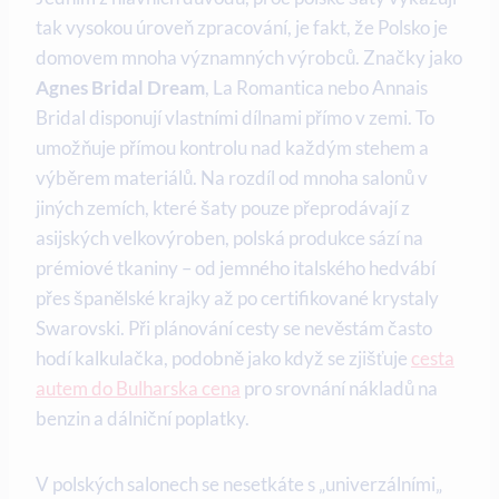
tak vysokou úroveň zpracování, je fakt, že Polsko je
domovem mnoha významných výrobců. Značky jako
Agnes Bridal Dream
, La Romantica nebo Annais
Bridal disponují vlastními dílnami přímo v zemi. To
umožňuje přímou kontrolu nad každým stehem a
výběrem materiálů. Na rozdíl od mnoha salonů v
jiných zemích, které šaty pouze přeprodávají z
asijských velkovýroben, polská produkce sází na
prémiové tkaniny – od jemného italského hedvábí
přes španělské krajky až po certifikované krystaly
Swarovski. Při plánování cesty se nevěstám často
hodí kalkulačka, podobně jako když se zjišťuje
cesta
autem do Bulharska cena
pro srovnání nákladů na
benzin a dálniční poplatky.
V polských salonech se nesetkáte s „univerzálními„