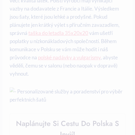
věci: kvalita látek. Polští výrobci mají vynikající
vazby na dodavatele z Francie a Itálie. Výsledkem
jsou šaty, které jsou lehké a prodyšné. Pokud
plánujete jen krátký výlet s příručním zavazadlem,
správná
taška do letadla 35x20x20
vám ušetří
poplatky u nízkonákladových společností. Během
komunikace v Polsku se vám může hodit i náš
průvodce na
polské nadávky a vulgarismy
, abyste
věděli, čemu se v salonu (nebo naopak v dopravě)
vyhnout.
Naplánujte Si Cestu Do Polska S
Invií!