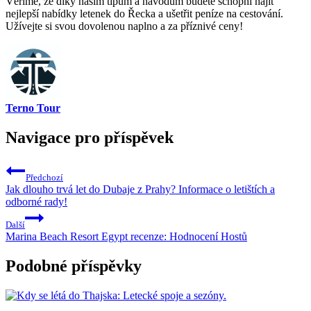
Věříme, že díky našim tipům a návodům budete schopni najít
nejlepší nabídky letenek do Řecka a ušetřit peníze na cestování.
Užívejte si svou dovolenou naplno a za příznivé ceny!
Terno Tour
Navigace pro příspěvek
Předchozí
Jak dlouho trvá let do Dubaje z Prahy? Informace o letištích a
odborné rady!
Další
Marina Beach Resort Egypt recenze: Hodnocení Hostů
Podobné příspěvky