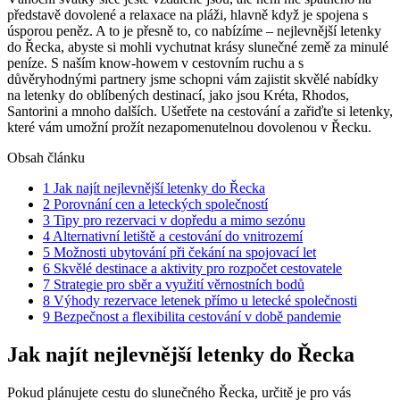
představě dovolené a relaxace na pláži, hlavně když je spojena s
úsporou peněz. A to je přesně to, co nabízíme – nejlevnější letenky
do Řecka, abyste si mohli vychutnat krásy slunečné země za minulé
peníze. S naším know-howem v cestovním ruchu a s
důvěryhodnými partnery jsme schopni vám zajistit skvělé nabídky
na letenky do oblíbených destinací, jako jsou Kréta, Rhodos,
Santorini a mnoho dalších. Ušetřete na cestování a zařiďte si letenky,
které vám umožní prožít nezapomenutelnou dovolenou v Řecku.
Obsah článku
1
Jak najít nejlevnější letenky do Řecka
2
Porovnání cen a leteckých společností
3
Tipy pro rezervaci v dopředu a mimo sezónu
4
Alternativní letiště a cestování do vnitrozemí
5
Možnosti ubytování při čekání na spojovací let
6
Skvělé destinace a aktivity pro rozpočet cestovatele
7
Strategie pro sběr a využití věrnostních bodů
8
Výhody rezervace letenek přímo u letecké společnosti
9
Bezpečnost a flexibilita cestování v době pandemie
Jak najít nejlevnější letenky do Řecka
Pokud plánujete cestu do slunečného Řecka, určitě je pro vás