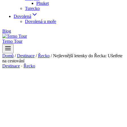
Phuket
Turecko
Dovolená
Dovolená u moře
Blog
Terno Tour
Domů
/
Destinace
/
Řecko
/
Nejlevnější letenky do Řecka: Ušetřete
na cestování
Destinace
·
Řecko