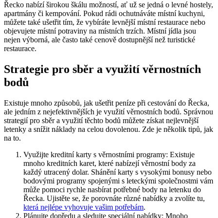
Řecko nabízí širokou škálu možností, ať už se jedná o levné hostely,
apartmány či kempování. Pokud rádi ochutnáváte místní kuchyni,
můžete také ušetřit tím, že vybíráte levnější místní restaurace nebo
objevujete místní potraviny na místních trzích. Místní jídla jsou
nejen výborná, ale často také cenově dostupnější než turistické
restaurace.
Strategie pro sběr a využití věrnostních
bodů
Existuje mnoho způsobů, jak ušetřit peníze při cestování do Řecka,
ale jedním z nejefektivnějších je využití věrnostních bodů. Správnou
strategií pro sběr a využití těchto bodů můžete získat nejlevnější
letenky a snížit náklady na celou dovolenou. Zde je několik tipů, jak
na to.
Využijte kreditní karty s věrnostními programy: Existuje
mnoho kreditních karet, které nabízejí věrnostní body za
každý utracený dolar. Shánění karty s vysokými bonusy nebo
bodovými programy spojenými s leteckými společnostmi vám
může pomoci rychle nasbírat potřebné body na letenku do
Řecka. Ujistěte se, že porovnáte různé nabídky a zvolíte tu,
která nejlépe vyhovuje vašim potřebám
.
Plánujte dopředu a sledujte speciální nabídky: Mnoho