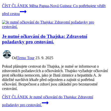
ČÍST ČLÁNEK
Měna Papua-Nová Guinea: Co potřebujete vědět
před cestou
Je nutné očkování do Thajska: Zdravotní
požadavky pro cestování.
Od
Terno Tour
23. 9. 2025
Pokud plánujete cestovat do Thajska, je nutné se informovat o
zdravotních požadavcích a očkováních. Thajsko vyžaduje očkování
proti několika nemocem, jako je žlutá zimnice a hepatitida A. Je
důležité navštívit lékaře před odjezdem a zajistit si potřebná
očkování. Bezpečnost a zdraví jsou základní pro bezstarostné
cestování.
ČÍST ČLÁNEK
Je nutné očkování do Thajska: Zdravotní
požadavky pro cestování.