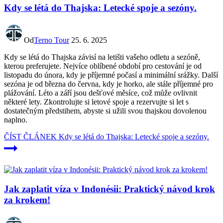
Kdy se létá do Thajska: Letecké spoje a sezóny.
Od
Terno Tour
25. 6. 2025
Kdy se létá do Thajska závisí na letišti vašeho odletu a sezóně,
kterou preferujete. Nejvíce oblíbené období pro cestování je od
listopadu do února, kdy je příjemné počasí a minimální srážky. Další
sezóna je od března do června, kdy je horko, ale stále příjemné pro
plážování. Léto a září jsou dešťové měsíce, což může ovlivnit
některé lety. Zkontrolujte si letové spoje a rezervujte si let s
dostatečným předstihem, abyste si užili svou thajskou dovolenou
naplno.
ČÍST ČLÁNEK
Kdy se létá do Thajska: Letecké spoje a sezóny.
Jak zaplatit víza v Indonésii: Praktický návod krok
za krokem!