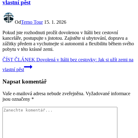
vlastní pěst
Od
Terno Tour
15. 1. 2026
Pokud jste rozhodnuti prožít dovolenou v Itálii bez cestovní
kanceláře, postupujte s jistotou. Zajistěte si ubytování, dopravu a
zážitky předem a vychutnejte si autonomii a flexibilitu během svého
pobytu v této krásné zemi.
ČÍST ČLÁNEK
Dovolená v Itálii bez cestovky: Jak si užít zemi na
vlastní pěst
Napsat komentář
Vaše e-mailová adresa nebude zveřejněna.
Vyžadované informace
jsou označeny
*