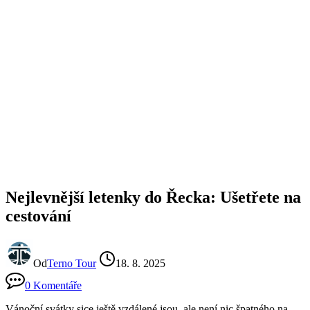
Nejlevnější letenky do Řecka: Ušetřete na
cestování
Od
Terno Tour
18. 8. 2025
0 Komentáře
Vánoční svátky sice ještě vzdálené jsou, ale není nic špatného na