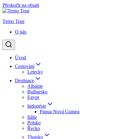
Přeskočit na obsah
Terno Tour
O nás
Úvod
Cestování
Letecky
Destinace
Albánie
Bulharsko
Egypt
Indonésie
Papua Nová Guinea
Itálie
Polsko
Řecko
Thajsko