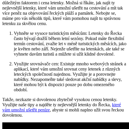
důležitým faktorem i cena letenky. Možná si říkáte, jak najít ty
nejlevnější letenky, které vám umožní ušetřit na cestování a mít tak
více peněz na objevování řeckých pláží a památek. Nebojte se,
máme pro vás několik tipů, které vám pomohou najít tu správnou
letenku za skvělou cenu.
Vyhněte se vysoce turistickým měsícům: Letenky do Řecka
často bývají dražší během letní sezóny. Pokud máte flexibilní
termín cestování, zvažte let v méně turistických měsících, jako
je květen nebo září. Nejenže ušetříte na letenkách, ale také se
vyhnete davům turistů a můžete si užít klidné dovolené.
Využijte srovnávače cen: Existuje mnoho webových stránek a
aplikací, které vám umožní srovnat ceny letenek z různých
leteckých společností najednou. Využijte je a porovnejte
nabídky. Nezapomeňte také sledovat akční nabídky a slevy,
které mohou být k dispozici pouze po dobu omezeného
období.
Takže, nezkazte si dovolenou zbytečně vysokou cenou letenky.
Využijte naše tipy a najděte ty nejlevnější letenky do Řecka,
které
vám umožní ušetřit peníze
, abyste si mohli naplno užít svou řeckou
dovolenou.