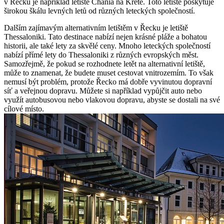
v Řecku je například letiště Chania na Krétě. Toto letiště poskytuje
širokou škálu levných letů od různých leteckých společností.
Dalším zajímavým alternativním letištěm v Řecku je letiště
Thessaloniki. Tato destinace nabízí nejen krásné pláže a bohatou
historii, ale také lety za skvělé ceny. Mnoho leteckých společností
nabízí přímé lety do Thessaloniki z různých evropských měst.
Samozřejmě, že pokud se rozhodnete letět na alternativní letiště,
může to znamenat, že budete muset cestovat vnitrozemím. To však
nemusí být problém, protože Řecko má dobře vyvinutou dopravní
síť a veřejnou dopravu. Můžete si například vypůjčit auto nebo
využít autobusovou nebo vlakovou dopravu, abyste se dostali na své
cílové místo.