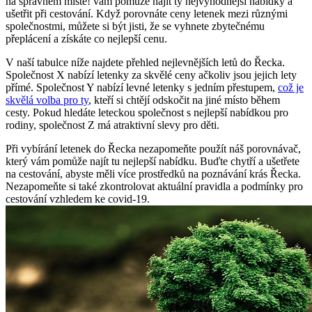
na správném místě! vám pomůže najít ty nejvýhodnější nabídky a
ušetřit při cestování. Když porovnáte ceny letenek mezi různými
společnostmi, můžete si být jisti, že se vyhnete zbytečnému
přeplácení a získáte co nejlepší cenu.
V naší tabulce níže najdete přehled nejlevnějších letů do Řecka.
Společnost X nabízí letenky za skvělé ceny ačkoliv jsou jejich lety
přímé. Společnost Y nabízí levné letenky s jedním přestupem,
což je
skvělá volba pro ty
, kteří si chtějí odskočit na jiné místo během
cesty. Pokud hledáte leteckou společnost s nejlepší nabídkou pro
rodiny, společnost Z má atraktivní slevy pro děti.
Při vybírání letenek do Řecka nezapomeňte použít náš porovnávač,
který vám pomůže najít tu nejlepší nabídku. Buďte chytří a ušetřete
na cestování, abyste měli více prostředků na poznávání krás Řecka.
Nezapomeňte si také zkontrolovat aktuální pravidla a podmínky pro
cestování vzhledem ke covid-19.