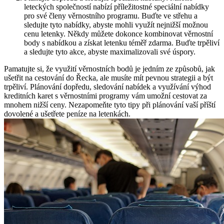
leteckých společností nabízí příležitostné speciální nabídky
pro své členy věrnostního programu. Buďte ve střehu a
sledujte tyto nabídky, abyste mohli využít nejnižší možnou
cenu letenky. Někdy můžete dokonce kombinovat věrnostní
body s nabídkou a získat letenku téměř zdarma. Buďte trpěliví
a sledujte tyto akce, abyste maximalizovali své úspory.
Pamatujte si, že využití věrnostních bodů je jedním ze způsobů, jak
ušetřit na cestování do Řecka, ale musíte mít pevnou strategii a být
trpěliví. Plánování dopředu, sledování nabídek a využívání výhod
kreditních karet s věrnostními programy vám umožní cestovat za
mnohem nižší ceny. Nezapomeňte tyto tipy při plánování vaší příští
dovolené a ušetřete peníze na letenkách.