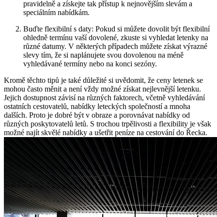
pravidelně a získejte tak přístup k nejnovějším slevám a
speciálním nabídkám.
Buďte flexibilní s daty: Pokud si můžete dovolit být flexibilní
ohledně termínu vaší dovolené, zkuste si vyhledat letenky na
různé datumy. V některých případech můžete získat výrazné
slevy tím, že si naplánujete svou dovolenou na méně
vyhledávané termíny nebo na konci sezóny.
Kromě těchto tipů je také důležité si uvědomit, že ceny letenek se
mohou často měnit a není vždy možné získat nejlevnější letenku.
Jejich dostupnost závisí na různých faktorech, včetně vyhledávání
ostatních cestovatelů, nabídky leteckých společností a mnoha
dalších. Proto je dobré být v obraze a porovnávat nabídky od
různých poskytovatelů letů. S trochou trpělivosti a flexibility je však
možné najít skvělé nabídky a ušetřit peníze na cestování do Řecka.