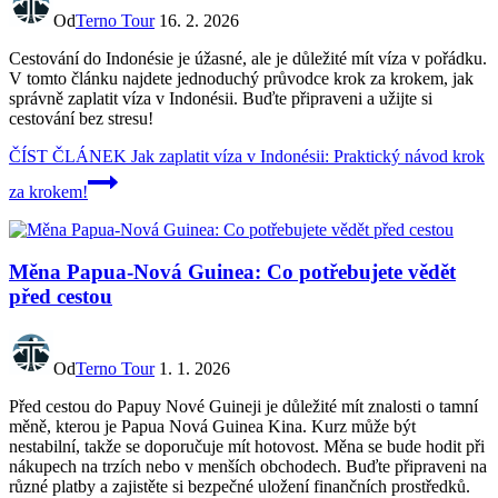
Od
Terno Tour
16. 2. 2026
Cestování do Indonésie je úžasné, ale je důležité mít víza v pořádku.
V tomto článku najdete jednoduchý průvodce krok za krokem, jak
správně zaplatit víza v Indonésii. Buďte připraveni a užijte si
cestování bez stresu!
ČÍST ČLÁNEK
Jak zaplatit víza v Indonésii: Praktický návod krok
za krokem!
Měna Papua-Nová Guinea: Co potřebujete vědět
před cestou
Od
Terno Tour
1. 1. 2026
Před cestou do Papuy Nové Guineji je důležité mít znalosti o tamní
měně, kterou je Papua Nová Guinea Kina. Kurz může být
nestabilní, takže se doporučuje mít hotovost. Měna se bude hodit při
nákupech na trzích nebo v menších obchodech. Buďte připraveni na
různé platby a zajistěte si bezpečné uložení finančních prostředků.