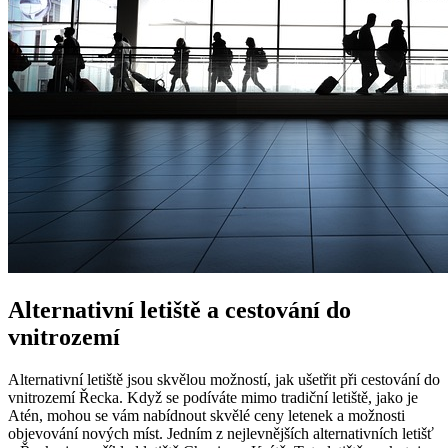
Alternativní letiště a cestování do
vnitrozemí
Alternativní letiště jsou skvělou možností, jak ušetřit při cestování do
vnitrozemí Řecka. Když se podíváte mimo tradiční letiště, jako je
Atén, mohou se vám nabídnout skvělé ceny letenek a možnosti
objevování nových míst. Jedním z nejlevnějších alternativních letišť