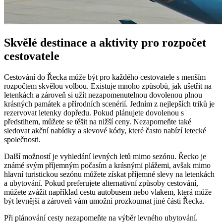
Skvělé destinace a aktivity pro rozpočet
cestovatele
Cestování do Řecka může být pro každého cestovatele s menším
rozpočtem skvělou volbou. Existuje mnoho způsobů, jak ušetřit na
letenkách a zároveň si užít nezapomenutelnou dovolenou plnou
krásných památek a přírodních scenérií. Jedním z nejlepších triků je
rezervovat letenky dopředu. Pokud plánujete dovolenou s
předstihem, můžete se těšit na nižší ceny. Nezapomeňte také
sledovat akční nabídky a slevové kódy, které často nabízí letecké
společnosti.
Další možností je vyhledání levných letů mimo sezónu. Řecko je
známé svým příjemným počasím a krásnými plážemi, avšak mimo
hlavní turistickou sezónu můžete získat příjemné slevy na letenkách
a ubytování. Pokud preferujete alternativní způsoby cestování,
můžete zvážit například cestu autobusem nebo vlakem, která může
být levnější a zároveň vám umožní prozkoumat jiné části Řecka.
Při plánování cesty nezapomeňte na výběr levného ubytování.