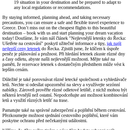
19 situation in your destination and be prepared to adapt to
any local regulations or recommendations.
By staying informed, planning ahead, and taking necessary
precautions, you can ensure a safe and flexible travel experience to
Greece. Don’t miss out on the cheapest flights to this beautiful
destination – book with us and start planning your dream vacation
today! Doufáme, že vám náš článek "Nejlevnější letenky do Řecka:
Ušetřete na cestování" poskytl užitečné informace a tipy,
jak najít
nejlepší ceny letenek
do Řecka. Zjistili jsme, že klíčem k úspoře
peněz je plánování a pružnost. Při hledání letenek zkuste různé dny
a časy odletu, abyste našli nejlevnější možnosti. Mějte také na
paměti, že rezervace letenek s dostatečným předstihem může vést k
lepším cenám.
Důležité je také porovnávat různé letecké společnosti a vyhledávače
letů. Nechte si odesílat upozornění na slevy a využívejte sezónní
nabídky. Zároveň prověřte různé odletové letiště, z nichž mohou být
některá levnější než ostatní. Nepodceňujte ani možnost kombinování
letů a využití různých letišť na trase.
Pamatujte také na správné zabezpečení a pojištění během cestování.
Přezkoumejte možnost sjednání cestovního pojištění, které vám
poskytne ochranu před nečekanými událostmi.