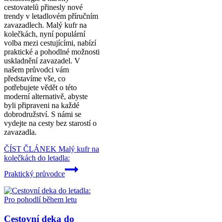
cestovatelů přinesly nové
trendy v letadlovém příručním
zavazadlech. Malý kufr na
kolečkách, nyní populární
volba mezi cestujícími, nabízí
praktické a pohodlné možnosti
uskladnění zavazadel. V
našem průvodci vám
představíme vše, co
potřebujete vědět o této
moderní alternativě, abyste
byli připraveni na každé
dobrodružství. S námi se
vydejte na cesty bez starostí o
zavazadla.
ČÍST ČLÁNEK
Malý kufr na
kolečkách do letadla:
Praktický průvodce
Cestovní deka do