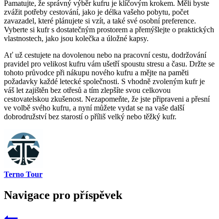
Pamatujte, že správný výběr kufru je klíčovým krokem. Měli byste
zvážit potřeby cestování, jako je délka vašeho pobytu, počet
zavazadel, které plánujete si vzít, a také své osobní preference.
Vyberte si kufr s dostatečným prostorem a přemýšlejte o praktických
vlastnostech, jako jsou kolečka a úložné kapsy.
Ať už cestujete na dovolenou nebo na pracovní cestu, dodržování
pravidel pro velikost kufru vám ušetří spoustu stresu a času. Držte se
tohoto průvodce při nákupu nového kufru a mějte na paměti
požadavky každé letecké společnosti. S vhodně zvoleným kufr je
váš let zajištěn bez otřesů a tím zlepšíte svou celkovou
cestovatelskou zkušenost. Nezapomeňte, že jste připraveni a přesní
ve volbě svého kufru, a nyní můžete vydat se na vaše další
dobrodružství bez starostí o příliš velký nebo těžký kufr.
Terno Tour
Navigace pro příspěvek