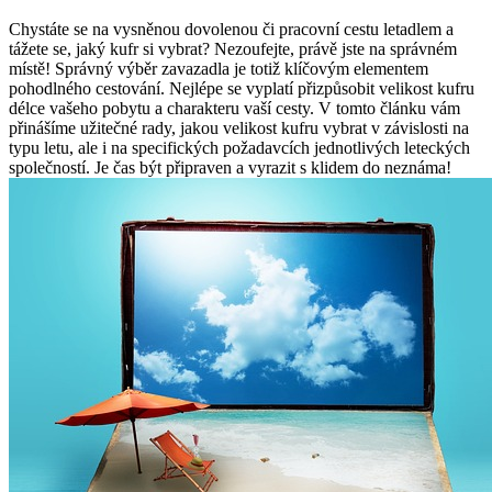
Chystáte se na vysněnou dovolenou či pracovní cestu letadlem a
tážete se, jaký kufr si vybrat? Nezoufejte, právě jste na správném
místě! Správný výběr zavazadla je totiž klíčovým elementem
pohodlného cestování. Nejlépe se vyplatí přizpůsobit velikost kufru
délce vašeho pobytu a charakteru vaší cesty. V tomto článku vám
přinášíme užitečné rady, jakou velikost kufru vybrat v závislosti na
typu letu, ale i na specifických požadavcích jednotlivých leteckých
společností. Je čas být připraven a vyrazit s klidem do neznáma!