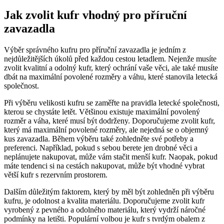
Jak zvolit kufr vhodný pro příruční
zavazadla
Výběr správného kufru pro příruční zavazadla je jedním z
nejdůležitějších úkolů před každou cestou letadlem. Nejenže musíte
zvolit kvalitní a odolný kufr, který ochrání vaše věci, ale také musíte
dbát na maximální povolené rozměry a váhu, které stanovila letecká
společnost.
Při výběru velikosti kufru se zaměřte na pravidla letecké společnosti,
kterou se chystáte letět. Většinou existuje maximální povolený
rozměr a váha, které musí být dodrženy. Doporučujeme zvolit kufr,
který má maximální povolené rozměry, ale nejedná se o objemný
kus zavazadla. Během výběru také zohledněte své potřeby a
preferenci. Například, pokud s sebou berete jen drobné věci a
neplánujete nakupovat, může vám stačit menší kufr. Naopak, pokud
máte tendenci si na cestách nakupovat, může být vhodné vybrat
větší kufr s rezervním prostorem.
Dalším důležitým faktorem, který by měl být zohledněn při výběru
kufru, je odolnost a kvalita materiálu. Doporučujeme zvolit kufr
vyrobený z pevného a odolného materiálu, který vydrží náročné
podmínky na letišti. Populární volbou je kufr s tvrdým obalem z