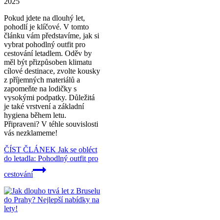
2025
Pokud jdete na dlouhý let,
pohodlí je klíčové. V tomto
článku vám představíme, jak si
vybrat pohodlný outfit pro
cestování letadlem. Oděv by
měl být přizpůsoben klimatu
cílové destinace, zvolte kousky
z příjemných materiálů a
zapomeňte na lodičky s
vysokými podpatky. Důležitá
je také vrstvení a základní
hygiena během letu.
Připraveni? V téhle souvislosti
vás nezklameme!
ČÍST ČLÁNEK
Jak se obléct
do letadla: Pohodlný outfit pro
cestování