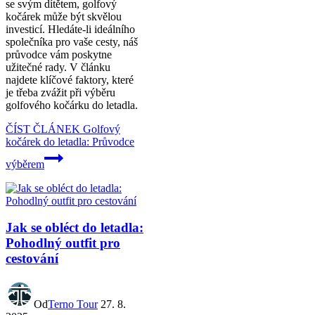
se svým dítětem, golfový
kočárek může být skvělou
investicí. Hledáte-li ideálního
společníka pro vaše cesty, náš
průvodce vám poskytne
užitečné rady. V článku
najdete klíčové faktory, které
je třeba zvážit při výběru
golfového kočárku do letadla.
ČÍST ČLÁNEK
Golfový
kočárek do letadla: Průvodce
výběrem
Jak se obléct do letadla:
Pohodlný outfit pro
cestování
Od
Terno Tour
27. 8.