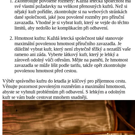
Zkontrolujte povolené rozměry: Každá letecká společnost má
své vlastní požadavky na velikost přenosných kufrů. Než si
nějaký kufr pořídíte, zkontrolujte si na webových stránkách
dané společnosti, jaké jsou povolené rozměry pro příruční
zavazadla. Vhodné je si vybrat kufr, který se vejde do těchto
limitů, aby nedošlo ke komplikacím při odbavení.
Hmotnost kufru: Každá letecká společnost také stanovuje
maximální povolenou hmotnost příručního zavazadla. Je
důležité vybrat kufr, který není zbytečně těžký a nezatíží vaše
rameno ani záda. Vyberte látkový kufr, který je lehký a
zároveň odolný vůči otřesům. Mějte na paměti, že hmotnost
zavazadla se může lišit podle tarifu, takže opět zkontrolujte
povolenou hmotnost před cestou.
Výběr správného kufru do letadla je klíčový pro příjemnou cestu.
Věnujte pozornost povoleným rozměrům a maximální hmotnosti,
abyste se vyhnuli problémům při odbavení. S lehkým a odolným
kufr se vám bude cestovat mnohem snadněji.