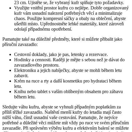
23 cm. Ujistěte se, že vybraný kufr splňuje tyto požadavky.
Využijte vnitřní prostor kufru co nejlépe. Dobře organizovaný
kufr vám usnadní nalezení potřebných věcí a minimalizuje
chaos. Použijte kompresní sáčky a obaly na oblečení, abyste
ušetřili místo. Upřednostněte lehké materiály, které zároveň
odolají případnému opotřebení.
Pamatujte také na důležité předměty, které si můžete přibalit jako
příruční zavazadlo:
Cestovní doklady, jako je pas, letenky a rezervace.
Hodinky a cennosti. Raději je mějte s sebou než je dávat do
zavazadlového prostoru.
Elektroniku a jejich nabíječky, abyste se mohli během letu
zabavit.
Krém na ruce a rty a další kosmetiku pro hydrataci během
letu.
Knihu nebo tablet s vaším oblíbeným obsahem pro zábavu
během letu.
Sledujte váhu kufru, abyste se vyhnuli případným poplatkům za
příliš těžké zavazadlo. Naštěstí menší kufry do letadla mají často
nižší váhu, čímž usnadní vaše cestování. Pamatujte, že nejvíce
potřebné a důležité věci můžete mít vždy po ruce ve svém příručním
zavazadle. Při správném výběru kufru a efektivním balení se můžete