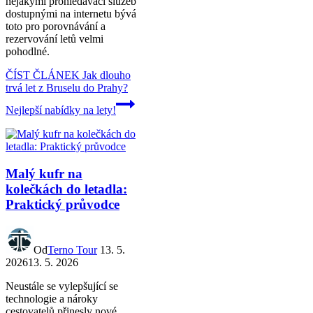
nějakými prohledávači služeb
dostupnými na internetu bývá
toto pro porovnávání a
rezervování letů velmi
pohodlné.
ČÍST ČLÁNEK
Jak dlouho
trvá let z Bruselu do Prahy?
Nejlepší nabídky na lety!
Malý kufr na
kolečkách do letadla:
Praktický průvodce
Od
Terno Tour
13. 5.
2026
13. 5. 2026
Neustále se vylepšující se
technologie a nároky
cestovatelů přinesly nové