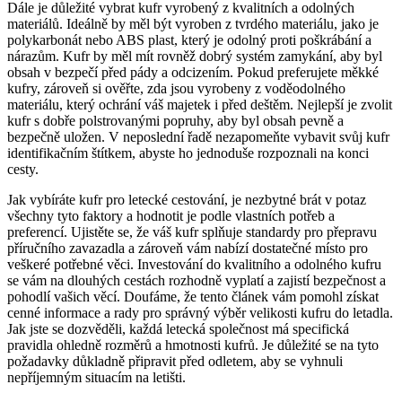
Dále je důležité vybrat kufr vyrobený z kvalitních a odolných
materiálů. Ideálně by měl být vyroben z tvrdého materiálu, jako je
polykarbonát nebo ABS plast, který je odolný proti poškrábání a
nárazům. Kufr by měl mít rovněž dobrý systém zamykání, aby byl
obsah v bezpečí před pády a odcizením. Pokud preferujete měkké
kufry, zároveň si ověřte, zda jsou vyrobeny z voděodolného
materiálu, který ochrání váš majetek i před deštěm. Nejlepší je zvolit
kufr s dobře polstrovanými popruhy, aby byl obsah pevně a
bezpečně uložen. V neposlední řadě nezapomeňte vybavit svůj kufr
identifikačním štítkem, abyste ho jednoduše rozpoznali na konci
cesty.
Jak vybíráte kufr pro letecké cestování, je nezbytné brát v potaz
všechny tyto faktory a hodnotit je podle vlastních potřeb a
preferencí. Ujistěte se, že váš kufr splňuje standardy pro přepravu
příručního zavazadla a zároveň vám nabízí dostatečné místo pro
veškeré potřebné věci. Investování do kvalitního a odolného kufru
se vám na dlouhých cestách rozhodně vyplatí a zajistí bezpečnost a
pohodlí vašich věcí. Doufáme, že tento článek vám pomohl získat
cenné informace a rady pro správný výběr velikosti kufru do letadla.
Jak jste se dozvěděli, každá letecká společnost má specifická
pravidla ohledně rozměrů a hmotnosti kufrů. Je důležité se na tyto
požadavky důkladně připravit před odletem, aby se vyhnuli
nepříjemným situacím na letišti.