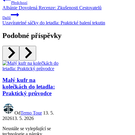
Předchozí
Albánie Dovolená Recenze: Zkušenosti Cestovatelů
Další
Uzavíratelné sáčky do letadla: Praktické balení tekutin
Podobné příspěvky
Malý kufr na
kolečkách do letadla:
Praktický průvodce
Od
Terno Tour
13. 5.
2026
13. 5. 2026
Neustále se vylepšující se
technologie a nároky