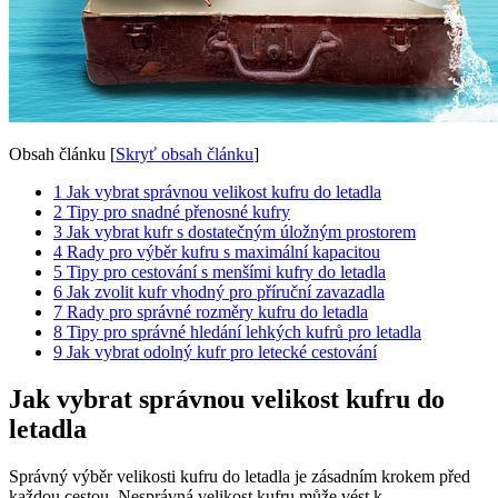
Obsah článku
[
Skryť obsah článku
]
1
Jak vybrat správnou velikost kufru do letadla
2
Tipy pro snadné přenosné kufry
3
Jak vybrat kufr s dostatečným úložným prostorem
4
Rady pro výběr kufru s maximální kapacitou
5
Tipy pro cestování s menšími kufry do letadla
6
Jak zvolit kufr vhodný pro příruční zavazadla
7
Rady pro správné rozměry kufru do letadla
8
Tipy pro správné hledání lehkých kufrů pro letadla
9
Jak vybrat odolný kufr pro letecké cestování
Jak vybrat správnou velikost kufru do
letadla
Správný výběr velikosti kufru do letadla je zásadním krokem před
každou cestou. Nesprávná velikost kufru může vést k