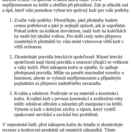
nepříjemnostem na letišti a obtížím při přenášení. Zde je několik rad
a tipů, které vám pomohou vybrat ten správný kufr pro vaše potřeby.
Zvažte vaše potřeby: Přemýšlejte, jaké předměty budete
cestou potřebovat a jaké je nejlepší způsob, jak je uspořádat.
Pokud jedete na krátkou dovolenou, malý kufr na kolečkách
by mohl být ideální volbou. Pro delší cesty nebo přepravu
zranitelných předmětů by vám mohl vyhovovat větší kufr s
větší ochranou.
Zkontrolujte pravidla leteckých společností: Různé letecké
společnosti mají různá pravidla a omezení týkající se velikosti
a váhy kufrů. Před nákupem kufru se ujistěte, že splňuje
předepsaná pravidla. Mějte na paměti maximální rozměry a
hmotnost, abyste se vyhnuli nepříjemnostem a případným
poplatkům za přepravu nadměrného zavazadla.
Kvalita a odolnost: Podívejte se na materiál a konstrukci
kufru. Kvalitní kufr s pevnou konstrukcí a zesílenými rohy
může odolávat otřesům a nárazům při manipulaci na letišti.
Vyberte si kufr s dobrými závěsy a zipem, který vydrží
opakované otevírání a zavírání bez problémů.
V neposlední řadě, před nákupem kufru do letadla si zkontrolujte
recenze a hodnocení produktů od ostatních zákazníků. Tímto