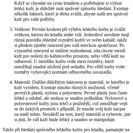
Když se chystáte na cestu letadlem a potřebujete si vybrat
lehký kufr, je důležité znát správné způsoby hledání. Existuje
několik faktorů, které je třeba zvážit, abyste našli ten správný
kufr pro vaše potřeby.
Velikost: Prvním krokem při výběru lehkého kufru je zvážit
velikost, kterou do letadla smíte vzít. Jednotlivé aerolinie mají
různá pravidla ohledně rozměrů kufrů ve svém kabátě, takže
si předem zjistěte omezení pro vaší leteckou společnost. Po
vyjasnění omezení se můžete rozhodnout, zda chcete menší
kufr pro nošení do kabinového prostoru, nebo větší kufr na
odbavení. U menšího kufru volte mezi rozměry, které
umožňují snadné uložení pod sedadlo. Pro větší kufry volte
rozměry vyhovující normám odbaveného zavazadla.
Materiál: Dalším důležitým faktorem je materiál, ze kterého je
kufr vyroben. Existuje mnoho různých možností, včetně
pevných plastů, nylonu a polyesteru. Pevné plasty jsou často
lehké a odolné, ale mohou se snadno poškrábat. Nylonové a
polyesterové kufry jsou lehčí a pružnější, což umožňuje vejít
se do úzkých prostorů v případě, že musíte svůj kufr nacpat
na malé místo. Nezáleží na tom, který materiál si vyberete, jste
si jisti, že váš kufr bude lehký a snadno se manipuluje.
Takže při hledání správného lehkého kufru pro letadla, pamatujte na