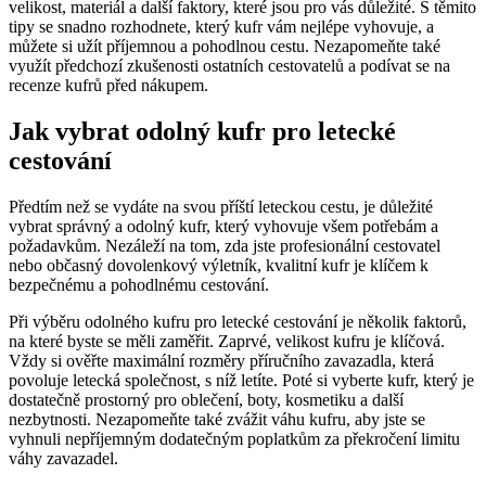
velikost, materiál a další faktory, které jsou pro vás důležité. S těmito
tipy se snadno rozhodnete, který kufr vám nejlépe vyhovuje, a
můžete si užít příjemnou a pohodlnou cestu. Nezapomeňte také
využít předchozí zkušenosti ostatních cestovatelů a podívat se na
recenze kufrů před nákupem.
Jak vybrat odolný kufr pro letecké
cestování
Předtím než se vydáte na svou příští leteckou cestu, je důležité
vybrat správný a odolný kufr, který vyhovuje všem potřebám a
požadavkům. Nezáleží na tom, zda jste profesionální cestovatel
nebo občasný dovolenkový výletník, kvalitní kufr je klíčem k
bezpečnému a pohodlnému cestování.
Při výběru odolného kufru pro letecké cestování je několik faktorů,
na které byste se měli zaměřit. Zaprvé, velikost kufru je klíčová.
Vždy si ověřte maximální rozměry příručního zavazadla, která
povoluje letecká společnost, s níž letíte. Poté si vyberte kufr, který je
dostatečně prostorný pro oblečení, boty, kosmetiku a další
nezbytnosti. Nezapomeňte také zvážit váhu kufru, aby jste se
vyhnuli nepříjemným dodatečným poplatkům za překročení limitu
váhy zavazadel.