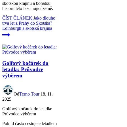
skotskou krajinu a bohatou
historii této fascinující země.
ČÍST ČLÁNEK
Jako dlouho
trva let z Prahy do Skotska?
Edinburgh a skotská krajina
Golfový kočárek do
letadla: Průvodce
výběrem
Od
Terno Tour
18. 11.
2025
Golfový kočárek do letadla:
Průvodce výběrem
Pokud často cestujete letadlem