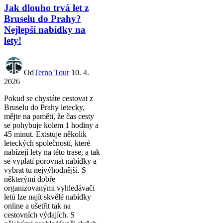
Jak dlouho trvá let z
Bruselu do Prahy?
Nejlepší nabídky na
lety!
Od
Terno Tour
10. 4.
2026
Pokud se chystáte cestovat z
Bruselu do Prahy letecky,
mějte na paměti, že čas cesty
se pohybuje kolem 1 hodiny a
45 minut. Existuje několik
leteckých společností, které
nabízejí lety na této trase, a tak
se vyplatí porovnat nabídky a
vybrat tu nejvýhodnější. S
některými dobře
organizovanými vyhledávači
letů lze najít skvělé nabídky
online a ušetřit tak na
cestovních výdajích. S