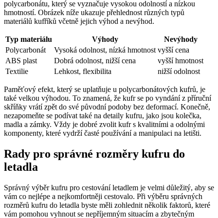
polycarbonátu, který se vyznačuje vysokou odolností a nízkou
hmotností. Obrázek níže ukazuje přehlednost různých typů
materiálů kufříků včetně jejich výhod a nevýhod.
Typ materiálu
Výhody
Nevýhody
Polycarbonát
Vysoká odolnost, nízká hmotnost
vyšší cena
ABS plast
Dobrá odolnost, nižší cena
vyšší hmotnost
Textilie
Lehkost, flexibilita
nižší odolnost
Paměťový efekt, který se uplatňuje u polycarbonátových kufrů, je
také velkou výhodou. To znamená, že kufr se po vyndání z příruční
skříňky vrátí zpět do své původní podoby bez deformací. Konečně,
nezapomeňte se podívat také na detaily kufru, jako jsou kolečka,
madla a zámky. Vždy je dobré zvolit kufr s kvalitními a odolnými
komponenty, které vydrží časté používání a manipulaci na letišti.
Rady pro správné rozměry kufru do
letadla
Správný výběr kufru pro cestování letadlem je velmi důležitý, aby se
vám co nejlépe a nejkomfortněji cestovalo. Při výběru správných
rozměrů kufru do letadla byste měli zohlednit několik faktorů, které
vám pomohou vyhnout se nepříjemným situacím a zbytečným