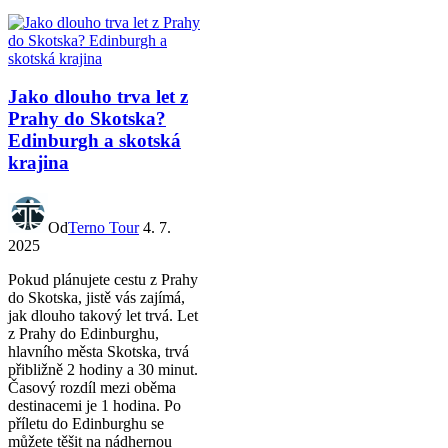
Jako dlouho trva let z
Prahy do Skotska?
Edinburgh a skotská
krajina
Od
Terno Tour
4. 7.
2025
Pokud plánujete cestu z Prahy
do Skotska, jistě vás zajímá,
jak dlouho takový let trvá. Let
z Prahy do Edinburghu,
hlavního města Skotska, trvá
přibližně 2 hodiny a 30 minut.
Časový rozdíl mezi oběma
destinacemi je 1 hodina. Po
příletu do Edinburghu se
můžete těšit na nádhernou