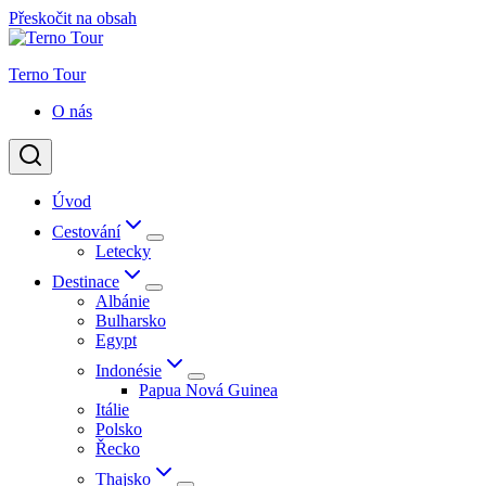
Přeskočit na obsah
Terno Tour
O nás
Úvod
Cestování
Letecky
Destinace
Albánie
Bulharsko
Egypt
Indonésie
Papua Nová Guinea
Itálie
Polsko
Řecko
Thajsko