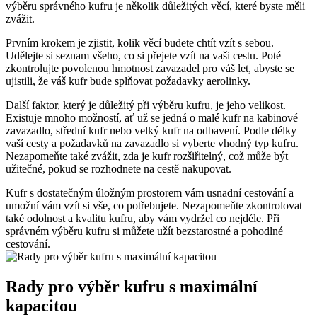
výběru správného kufru je několik důležitých věcí, které byste měli
zvážit.
Prvním krokem je zjistit, kolik věcí budete chtít vzít s sebou.
Udělejte si seznam všeho, co si přejete vzít na vaši cestu. Poté
zkontrolujte povolenou hmotnost zavazadel pro váš let, abyste se
ujistili, že váš kufr bude splňovat požadavky aerolinky.
Další faktor, který je důležitý při výběru kufru, je jeho velikost.
Existuje mnoho možností, ať už se jedná o malé kufr na kabinové
zavazadlo, střední kufr nebo velký kufr na odbavení. Podle délky
vaší cesty a požadavků na zavazadlo si vyberte vhodný typ kufru.
Nezapomeňte také zvážit, zda je kufr rozšiřitelný, což může být
užitečné, pokud se rozhodnete na cestě nakupovat.
Kufr s dostatečným úložným prostorem vám usnadní cestování a
umožní vám vzít si vše, co potřebujete. Nezapomeňte zkontrolovat
také odolnost a kvalitu kufru, aby vám vydržel co nejdéle. Při
správném výběru kufru si můžete užít bezstarostné a pohodlné
cestování.
Rady pro výběr kufru s maximální
kapacitou