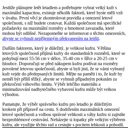
Jestliže plánujete letět letadlem a potřebujete vybrat velký kufr s
maximální kapacitou, existuje několik faktorů, které byste měli vzít
v úvahu. První věcí je zkontrolovat pravidla a omezení letové
společnosti, s níž budete cestovat. Každá společnost má specifické
požadavky na maximální rozměry a hmotnost zavazadla, které
mohou být odlišné. Nezapomeňte se informovat o těchto omezeních,
abyste se vyhnuli nepříjemným překvapením na letišti
.
Dalším faktorem, který je důležitý, je velikost kufru. Většina
letových společností přijímá kufry do standardních rozměrů, které se
pohybují mezi 55-56 cm v délce, 35-40 cm v šířce a 20-25 cm v
hloubce. Doporučuji se před nákupem kufru podívat na rozměry
povolené letovou společností, abyste si byli jisti, že se vámi vybraný
kufr vejde do předepsaných limitů. Mějte na paměti i to, že kufr by
neměl být příliš těžký, abyste se vyhnuli případným pokutám za
překročení váhového limitu. Výběr lehčího materiálu a
minimalizování nadbytečného vybavení kufru může být velkou
výhodou.
Pamatujte, že výběr správného kufru pro letadlo je důležitým
krokem při přípravě na cestu. S dodržením maximálních omezení
letové společnosti a volbou správné velikosti a váhy kufru si zajistíte
bezproblémové cestování. Neházejte si lopatky pře velkým výběrem
kufru, ale využijte těchto rad a cestujte s pocitem lehkosti a pohodlí.