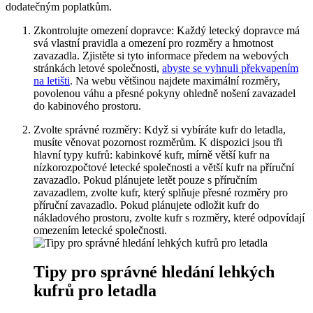
dodatečným poplatkům.
Zkontrolujte omezení dopravce: Každý letecký dopravce má
svá vlastní pravidla a omezení pro rozměry a hmotnost
zavazadla. Zjistěte si tyto informace předem na webových
stránkách letové společnosti,
abyste se vyhnuli překvapením
na letišti
. Na webu většinou najdete maximální rozměry,
povolenou váhu a přesné pokyny ohledně nošení zavazadel
do kabinového prostoru.
Zvolte správné rozměry: Když si vybíráte kufr do letadla,
musíte věnovat pozornost rozměrům. K dispozici jsou tři
hlavní typy kufrů: kabinkové kufr, mírně větší kufr na
nízkorozpočtové letecké společnosti a větší kufr na příruční
zavazadlo. Pokud plánujete letět pouze s příručním
zavazadlem, zvolte kufr, který splňuje přesné rozměry pro
příruční zavazadlo. Pokud plánujete odložit kufr do
nákladového prostoru, zvolte kufr s rozměry, které odpovídají
omezením letecké společnosti.
Tipy pro správné hledání lehkých
kufrů pro letadla