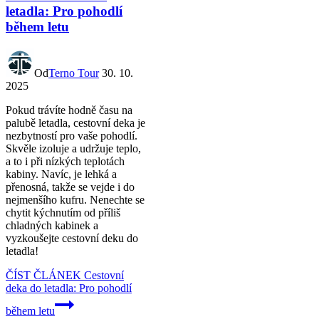
letadla: Pro pohodlí
během letu
Od
Terno Tour
30. 10.
2025
Pokud trávíte hodně času na
palubě letadla, cestovní deka je
nezbytností pro vaše pohodlí.
Skvěle izoluje a udržuje teplo,
a to i při nízkých teplotách
kabiny. Navíc, je lehká a
přenosná, takže se vejde i do
nejmenšího kufru. Nenechte se
chytit kýchnutím od příliš
chladných kabinek a
vyzkoušejte cestovní deku do
letadla!
ČÍST ČLÁNEK
Cestovní
deka do letadla: Pro pohodlí
během letu