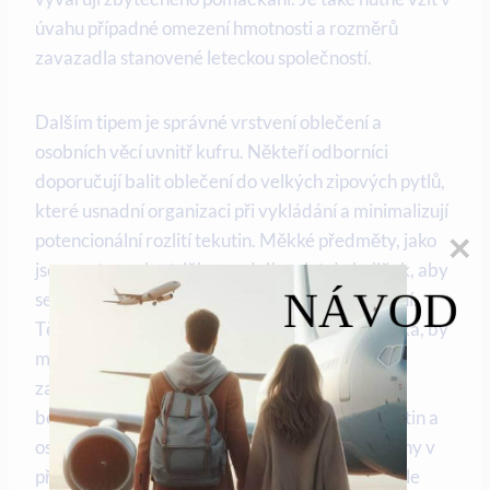
úvahu případné omezení hmotnosti a rozměrů
zavazadla stanovené leteckou společností.
Dalším tipem je správné vrstvení oblečení a
osobních věcí uvnitř kufru. Někteří odborníci
doporučují balit oblečení do velkých zipových pytlů,
které usnadní organizaci při vykládání a minimalizují
potencionální rozlití tekutin. Měkké předměty, jako
jsou svetry nebo trička, se dají zrolat do kuliček, aby
NÁVOD
se ušetřilo místo a minimalizovalo se pomačkání.
Těžké předměty, jako jsou boty nebo elektronika, by
měly být umístěny blíže k dnu kufru, aby byl
zachován rovnováha. Nezapomeňte také na
bezpečnostní pravidla týkající se omezení tekutin a
ostrých předmětů, které by neměly být umístěny v
příručním zavazadle. S těmito jednoduchými, ale