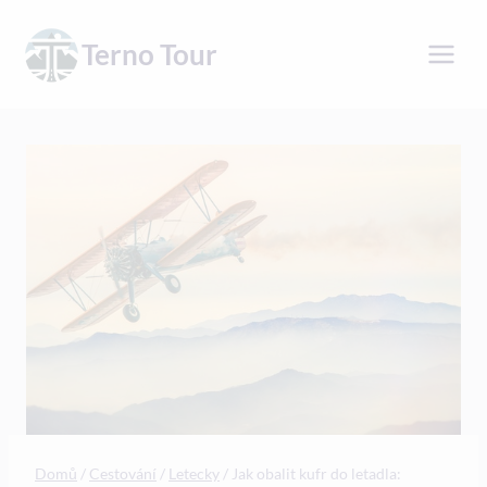
Přeskočit
na
Terno Tour
obsah
Domů
/
Cestování
/
Letecky
/
Jak obalit kufr do letadla: