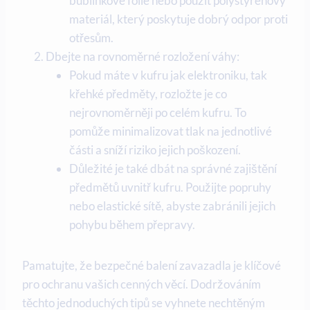
bublinkové fólie nebo použít polystyrenový
materiál, který poskytuje dobrý odpor proti
otřesům.
Dbejte na rovnoměrné rozložení váhy:
Pokud máte v kufru jak elektroniku, tak
křehké předměty, rozložte je co
nejrovnoměrněji po celém kufru. To
pomůže minimalizovat tlak na jednotlivé
části a sníží riziko jejich poškození.
Důležité je také dbát na správné zajištění
předmětů uvnitř kufru. Použijte popruhy
nebo elastické sítě, abyste zabránili jejich
pohybu během přepravy.
Pamatujte, že bezpečné balení zavazadla je klíčové
pro ochranu vašich cenných věcí. Dodržováním
těchto jednoduchých tipů se vyhnete nechtěným