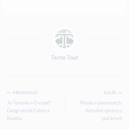
Terno Tour
Navigace
PŘEDCHOZÍ
DALŠÍ
Pro
Je Turecko v Evropě?
Řecko v plamenech:
Geografické Fakty a
Aktuální zprávy o
Příspěvek
Realita
požárech