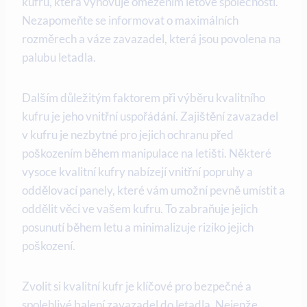
kufru, která vyhovuje omezením letové společnosti.
Nezapomeňte se informovat o maximálních
rozměrech a váze zavazadel, která jsou povolena na
palubu letadla.
Dalším důležitým faktorem při výběru kvalitního
kufru je jeho vnitřní uspořádání. Zajištění zavazadel
v kufru je nezbytné pro jejich ochranu před
poškozením během manipulace na letišti. Některé
vysoce kvalitní kufry nabízejí vnitřní popruhy a
oddělovací panely, které vám umožní pevně umístit a
oddělit věci ve vašem kufru. To zabraňuje jejich
posunutí během letu a minimalizuje riziko jejich
poškození.
Zvolit si kvalitní kufr je klíčové pro bezpečné a
spolehlivé balení zavazadel do letadla. Nejenže