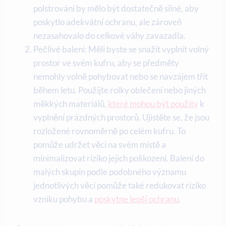
polstrování by mělo být dostatečně silné, aby
poskytlo adekvátní ochranu, ale zároveň
nezasahovalo do celkové váhy zavazadla.
Pečlivé balení: Měli byste se snažit vyplnit volný
prostor ve svém kufru, aby se předměty
nemohly volně pohybovat nebo se navzájem třít
během letu. Použijte rolky oblečení nebo jiných
měkkých materiálů,
které mohou být použity
k
vyplnění prázdných prostorů. Ujistěte se, že jsou
rozložené rovnoměrně po celém kufru. To
pomůže udržet věci na svém místě a
minimalizovat riziko jejich poškození. Balení do
malých skupin podle podobného významu
jednotlivých věcí pomůže také redukovat riziko
vzniku pohybu a
poskytne lepší ochranu
.