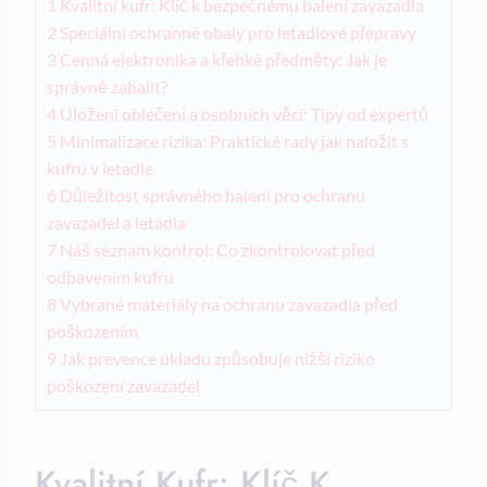
1
Kvalitní kufr: Klíč k bezpečnému balení zavazadla
2
Speciální ochranné obaly pro letadlové přepravy
3
Cenná elektronika a křehké předměty: Jak je
správně zabalit?
4
Uložení oblečení a osobních věcí: Tipy od expertů
5
Minimalizace rizika: Praktické rady jak naložit s
kufru v letadle
6
Důležitost správného balení pro ochranu
zavazadel a letadla
7
Náš seznam kontrol: Co zkontrolovat před
odbavením kufru
8
Vybrané materiály na ochranu zavazadla před
poškozením
9
Jak prevence úkladu způsobuje nižší riziko
poškození zavazadel
Kvalitní Kufr: Klíč K