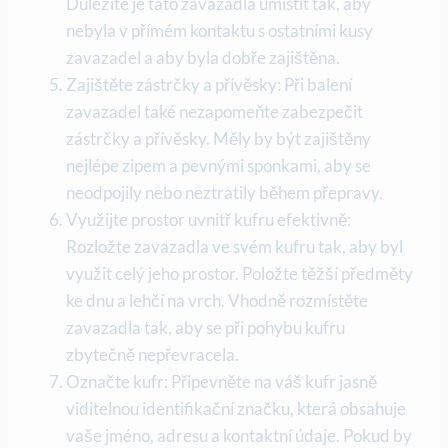
Důležité je tato zavazadla umístit tak, aby
nebyla v přímém kontaktu s ostatními kusy
zavazadel a aby byla dobře zajištěna.
Zajištěte zástrčky a přívěsky: Při balení
zavazadel také nezapomeňte zabezpečit
zástrčky a přívěsky. Měly by být zajištěny
nejlépe zipem a pevnými sponkami, aby se
neodpojily nebo neztratily během přepravy.
Využijte prostor uvnitř kufru efektivně:
Rozložte zavazadla ve svém kufru tak, aby byl
využit celý jeho prostor. Položte těžší předměty
ke dnu a lehčí na vrch. Vhodně rozmístěte
zavazadla tak, aby se při pohybu kufru
zbytečně nepřevracela.
Označte kufr: Připevněte na váš kufr jasně
viditelnou identifikační značku, která obsahuje
vaše jméno, adresu a kontaktní údaje. Pokud by