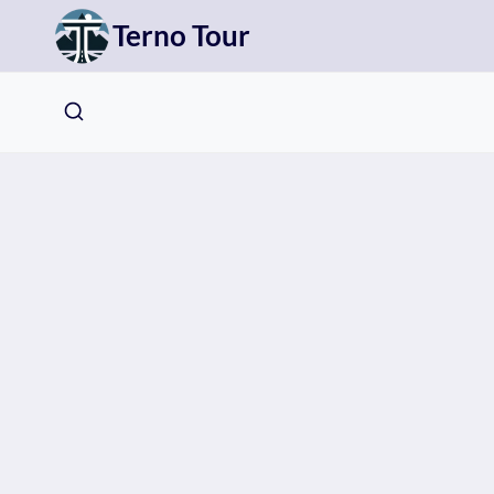
Přeskočit
Terno Tour
na
obsah