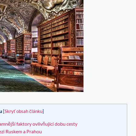
u
[
Skryť obsah článku
]
mnější faktory ovlivňující dobu cesty
mezi Ruskem a Prahou