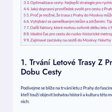
3
3. Optimalizace cesty: Nejlepší strategie pro ryc
4
4. Jaký dopravní prostředek zvolit pro cestu z Pra
5
5. Proč je možné, že trasa z Prahy do Moskvy může 
6
6. Vyhýbání se zameškaným letům a zdržením: Tipy
7
7. Další faktory, které mohou ovlivnit délku letu 
8
8. Ideální čas pro cestu do rusko-historické metr
9
9. Zajímavé zastávky na cestě do Moskvy: Návrhy
1. Trvání Letové Trasy Z 
Dobu Cesty
Podívejme se blíže na trvání letu z Prahy do fascinu
kteří touží objevit bohatou historii a kulturu této
nich: