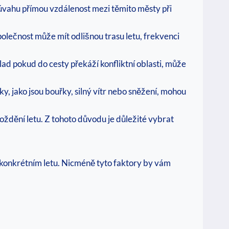
 úvahu přímou vzdálenost mezi těmito městy při
olečnost může mít odlišnou trasu letu, frekvenci
lad pokud do cesty překáží konfliktní oblasti, může
ky, jako jsou bouřky, silný vítr nebo sněžení, mohou
ždění letu. Z tohoto důvodu je důležité vybrat
m konkrétním letu. Nicméně tyto faktory by vám