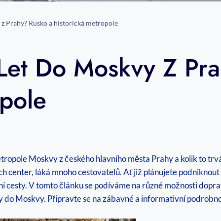
 z Prahy? Rusko a historická metropole
 Let Do Moskvy Z Pr
opole
metropole Moskvy z českého hlavního města Prahy a kolik to trv
h center, láká mnoho cestovatelů. Ať již plánujete podniknout 
ní cesty. V tomto článku se podíváme na různé možnosti doprav
ahy do Moskvy. Připravte se na zábavné a informativní podrobn