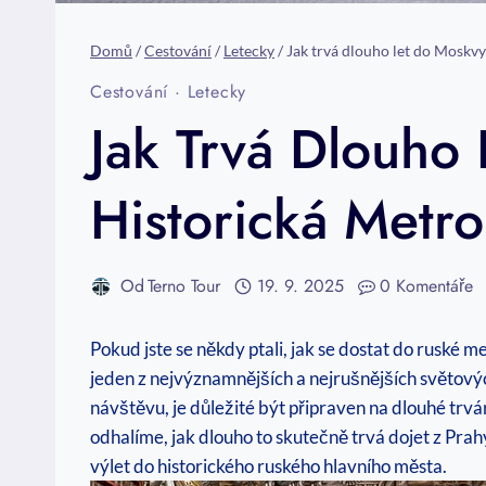
Domů
/
Cestování
/
Letecky
/
Jak trvá dlouho let do Moskvy
Cestování
·
Letecky
Jak Trvá Dlouho
Historická Metr
Od
Terno Tour
19. 9. 2025
0 Komentáře
Pokud jste se někdy ptali, jak se dostat do ruské 
jeden z nejvýznamnějších a nejrušnějších světovýc
návštěvu, je důležité být připraven na dlouhé trvá
odhalíme, jak dlouho to skutečně trvá dojet z Pr
výlet do historického ruského hlavního města.