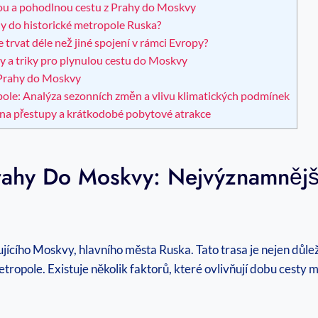
hlou a pohodlnou cestu z Prahy do Moskvy
hy do historické metropole Ruska?
trvat déle než jiné spojení v rámci Evropy?
 a triky pro plynulou cestu do Moskvy
z Prahy do Moskvy
opole: Analýza sezonních změn a vlivu klimatických podmínek
 na přestupy a krátkodobé pobytové atrakce
Prahy Do Moskvy: Nejvýznamnější
jícího Moskvy, hlavního města Ruska. Tato trasa je nejen důleži
 metropole. Existuje několik faktorů, které ovlivňují dobu cesty