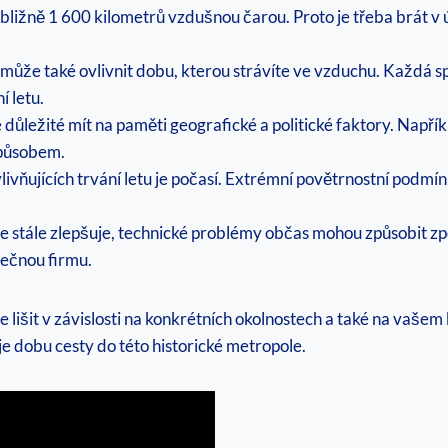
bližně 1 600 kilometrů vzdušnou čarou. Proto je třeba brát v
může také ovlivnit dobu, kterou strávíte ve vzduchu. Každá sp
í letu.
 důležité mít na paměti geografické a politické faktory. Napřík
způsobem.
livňujících trvání letu je počasí. Extrémní povětrnostní podmín
e stále zlepšuje, technické problémy občas mohou způsobit zpo
ečnou firmu.
lišit v závislosti na konkrétních okolnostech a také na vaše
e dobu cesty do této historické metropole.