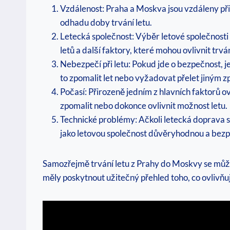
Vzdálenost: Praha a Moskva jsou vzdáleny při
odhadu doby trvání letu.
Letecká společnost: Výběr letové společnosti 
letů a další faktory, které mohou ovlivnit trván
Nebezpečí při letu: Pokud jde o bezpečnost, je
to zpomalit let nebo vyžadovat přelet jiným 
Počasí: Přirozeně jedním z hlavních faktorů ov
zpomalit nebo dokonce ovlivnit možnost letu.
Technické problémy: Ačkoli letecká doprava s
jako letovou společnost důvěryhodnou a bezp
Samozřejmě trvání letu z Prahy do Moskvy se může 
měly poskytnout užitečný přehled toho, co ovlivňuj