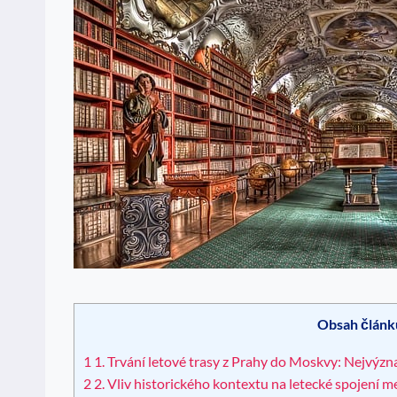
Obsah článk
1
1. Trvání letové trasy z Prahy do Moskvy: Nejvýzna
2
2. Vliv historického kontextu na letecké spojení 