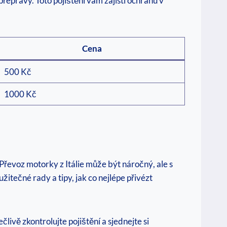
epravy. Toto pojištění vám zajistí ochranu v
Cena
500 Kč
1000 Kč
Převoz motorky z Itálie může být náročný, ale s
itečné rady a tipy, jak co nejlépe přivézt
livě zkontrolujte pojištění a sjednejte si