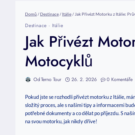
Domů
/
Destinace
/
Itálie
/
Jak Přivézt Motorku z Itálie: 
Destinace
·
Itálie
Jak Přivézt Moto
Motocyklů
Od
Terno Tour
26. 2. 2026
0 Komentáře
Pokud jste se rozhodli přivézt motorku z Itálie,
složitý proces, ale s našimi tipy a informacemi bu
potřebné dokumenty a co dělat po příjezdu. S na
na svou motorku, jak nikdy dříve!