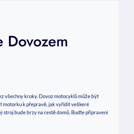
dce Dovozem
 cez všechny kroky. Dovoz motocyklů může být
it motorku k přepravě, jak vyřídit veškeré
 stroj bude brzy na cestě domů. Buďte připraveni