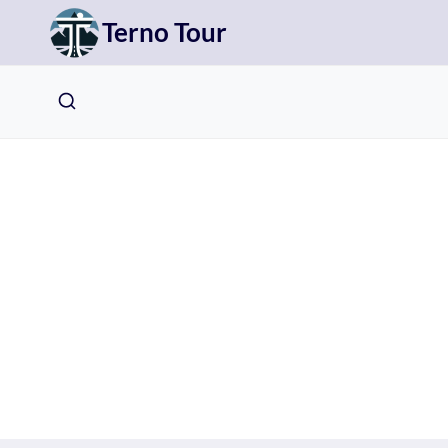
Přeskočit
Terno Tour
na
obsah