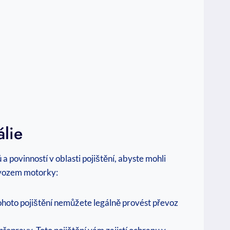
álie
 povinností v oblasti pojištění, abyste mohli
dovozem motorky:
 tohoto pojištění nemůžete legálně provést převoz