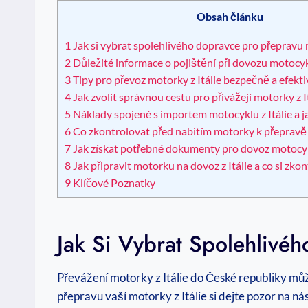
Obsah článku
1
Jak si vybrat spolehlivého dopravce pro přepravu m
2
Důležité informace o pojištění při dovozu motocykl
3
Tipy pro převoz motorky z Itálie bezpečně a efekt
4
Jak zvolit správnou cestu pro přivážejí motorky z I
5
Náklady spojené s importem motocyklu z Itálie a j
6
Co zkontrolovat před nabitím motorky k přepravě z
7
Jak získat potřebné dokumenty pro dovoz motocykl
8
Jak připravit motorku na dovoz z Itálie a co si zko
9
Klíčové Poznatky
Jak Si Vybrat Spolehlivéh
Převážení motorky z Itálie do České republiky můž
přepravu vaší motorky z Itálie si dejte pozor na nás