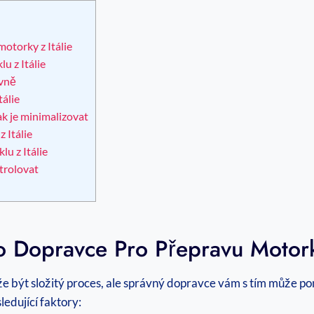
otorky z Itálie
u z Itálie
ivně
tálie
ak je minimalizovat
 Itálie
u z Itálie
ntrolovat
o Dopravce Pro Přepravu Motorky
e být složitý proces, ale správný dopravce vám s tím může po
ledující faktory: