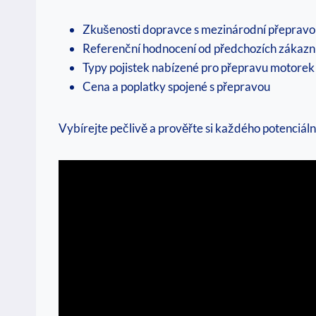
Zkušenosti dopravce s mezinárodní přeprav
Referenční hodnocení od předchozích zákazn
Typy pojistek nabízené pro přepravu motorek
Cena a poplatky spojené s přepravou
Vybírejte pečlivě a prověřte si každého potenciál