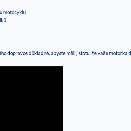
ou motocyklů
íků
ního dopravce důkladně, abyste měli jistotu, že vaše motorka 