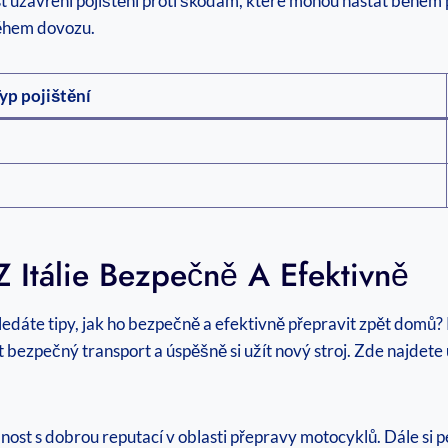
uzavření pojištění proti škodám, které mohou nastat během př
ěhem dovozu.
yp pojištění
Z Itálie Bezpečně A Efektivně
ledáte tipy, jak ho bezpečně a efektivně přepravit zpět domů? 
bezpečný transport a úspěšně si užít nový stroj. Zde najdete už
nost s dobrou reputací v oblasti přepravy motocyklů. Dále si peč