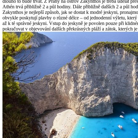
dlouho to bude trvat. Z Prahy na ostrov Zakynthos je třeba udělat p
Athén trvá přibližně 2 a půl hodiny. Dále přibližně dalších 2 a půl ho
Zakynthos je nejlepší způsob, jak se dostat k modré jeskyni, pronajmou
obvykle poskytují plavby o různé délce – od jednodenní výletu, který 
až k té správné jeskyni. Vstup do jeskyně je povolen pouze při klidn
pokračovat v objevování dalších překrásných pláží a zátok, kterých j