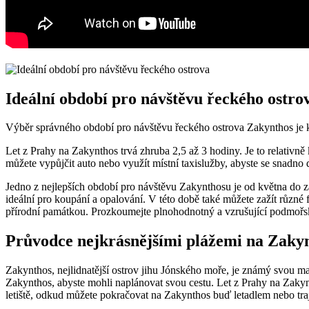
Ideální období pro návštěvu řeckého ostro
Výběr správného období pro návštěvu řeckého ostrova Zakynthos je klíč
Let z Prahy na Zakynthos trvá zhruba 2,5 až 3 hodiny. Je to relativně k
můžete vypůjčit auto nebo využít místní taxislužby, abyste se snadno 
Jedno z nejlepších období pro návštěvu Zakynthosu je od května do zá
ideální pro koupání a opalování. V této době také můžete zažít různé 
přírodní památkou. Prozkoumejte plnohodnotný a vzrušující podmořský 
Průvodce nejkrásnějšími plážemi na Zaky
Zakynthos, nejlidnatější ostrov jihu Jónského moře, je známý svou mal
Zakynthos, abyste mohli naplánovat svou cestu. Let z Prahy na Zakyn
letiště, odkud můžete pokračovat na Zakynthos buď letadlem nebo tra