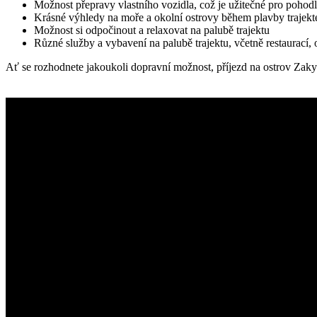
Možnost přepravy vlastního vozidla, což je užitečné pro pohod
Krásné výhledy na moře a okolní ostrovy během plavby trajek
Možnost si odpočinout a relaxovat na palubě trajektu
Různé služby a vybavení na palubě trajektu, včetně restaurací,
Ať se rozhodnete jakoukoli dopravní možnost, příjezd na ostrov Zaky