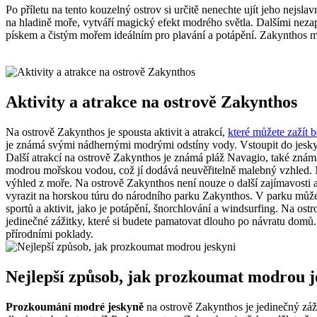
Po příletu na tento kouzelný ostrov si určitě nenechte ujít jeho nejslav
na hladině moře, vytváří magický efekt modrého světla. Dalšími nez
pískem a čistým mořem ideálním pro plavání a potápění. Zakynthos má
Aktivity a atrakce na ostrově Zakynthos
Na ostrově Zakynthos je spousta aktivit a atrakcí,
které můžete zažít
je známá svými nádhernými modrými odstíny vody. Vstoupit do jeskyně
Další atrakcí na ostrově Zakynthos je známá pláž Navagio, také známá 
modrou mořskou vodou, což jí dodává neuvěřitelně malebný vzhled. Nav
výhled z moře. Na ostrově Zakynthos není nouze o další zajímavosti a
vyrazit na horskou túru do národního parku Zakynthos. V parku můžete
sportů a aktivit, jako je potápění, šnorchlování a windsurfing. Na o
jedinečné zážitky, které si budete pamatovat dlouho po návratu domů
přírodními poklady.
Nejlepší způsob, jak prozkoumat modrou j
Prozkoumání modré jeskyně
na ostrově Zakynthos je jedinečný záži