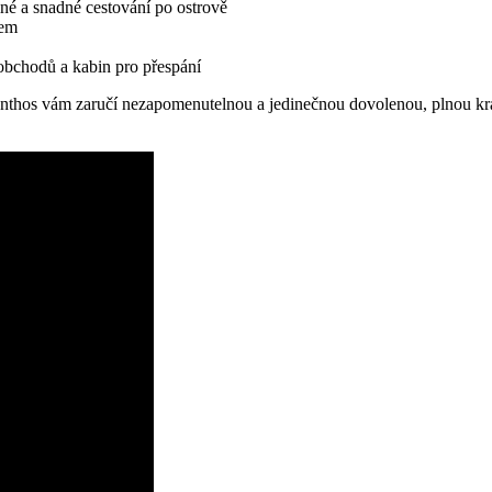
lné a snadné cestování po ostrově
tem
 obchodů a kabin pro přespání
nthos vám zaručí nezapomenutelnou a jedinečnou dovolenou, plnou krás