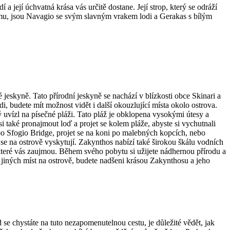
í a její úchvatná krása vás určitě dostane. Její strop, který se odráží
amu, jsou Navagio se svým slavným vrakem lodi a Gerakas s bílým
.
 jeskyně. Tato přírodní jeskyně se nachází v blízkosti obce Skinari a
budete mít možnost vidět i další okouzlující místa okolo ostrova.
ý uvízl na písečné pláži. Tato pláž je obklopena vysokými útesy a
 také pronajmout loď a projet se kolem pláže, abyste si vychutnali
ebo Sfogio Bridge, projet se na koni po malebných kopcích, nebo
se na ostrově vyskytují. Zakynthos nabízí také širokou škálu vodních
 které vás zaujmou. Během svého pobytu si užijete nádhernou přírodu a
jiných míst na ostrově, budete nadšeni krásou Zakynthosu a jeho
 se chystáte na tuto nezapomenutelnou cestu, je důležité vědět, jak