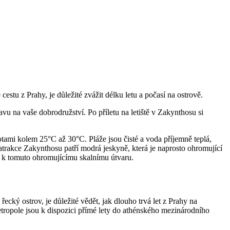
stu z Prahy, je důležité zvážit délku letu a počasí na ostrově.
ravu na vaše dobrodružství. Po příletu na letiště v Zakynthosu si
otami kolem 25°C až 30°C. Pláže jsou čisté a voda příjemně teplá,
 atrakce Zakynthosu patří modrá jeskyně, která je naprosto ohromující
že k tomuto ohromujícímu skalnímu útvaru.
cký ostrov, je důležité vědět, jak dlouho trvá let z Prahy na
tropole jsou k dispozici přímé lety do athénského mezinárodního