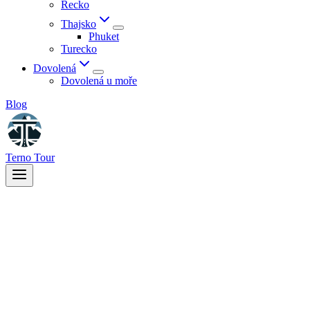
Řecko
Thajsko
Phuket
Turecko
Dovolená
Dovolená u moře
Blog
Terno Tour