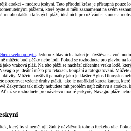
nější atrakci – modrou jeskyni. Tato přírodní krása je přístupná pouze lod
apomenutelnými plážemi, které byste si měli zaznamenat na svém sezn
 mnoho dalších krásných pláží, ideálních pro užívání si slunce a moře
 během svého pobytu
. Jednou z hlavních atrakcí je návštěva slavné modré
 můžete buď pěšky nebo lodí. Pokud se rozhodnete pro plavbu na lodi, 
jako vraková pláž. Na této pláži se nachází zřícenina vraku lodě, kter
agio je ideální místo pro relaxaci, koupání a fotografování. Můžete si
 aktivity. Můžete navštívit památky jako je klášter Agios Dionysios n
 pozorovat vzácné druhy ptáků, jako je například kareta kareta, které 
strově Zakynthos tak nikdy nebudete mít problém najít zábavu a atrakce,
. Ať už se rozhodnete pro návštěvu modré jeskyně, Navagio pláže nebo 
eskyni
tek, který by si neměl ujít žádný návštěvník tohoto řeckého ráje. Pokud