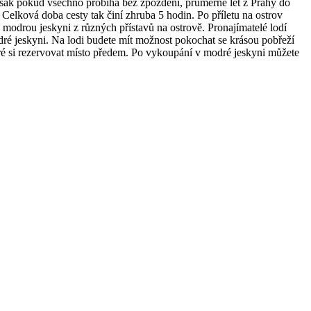
Avšak pokud všechno probíhá bez zpoždění, průměrně let z Prahy do
. Celková doba cesty tak činí zhruba 5 hodin. Po příletu na ostrov
na modrou jeskyni z různých přístavů na ostrově. Pronajímatelé lodí
odré jeskyni. Na lodi budete mít možnost pokochat se krásou pobřeží
bré si rezervovat místo předem. Po vykoupání v modré jeskyni můžete