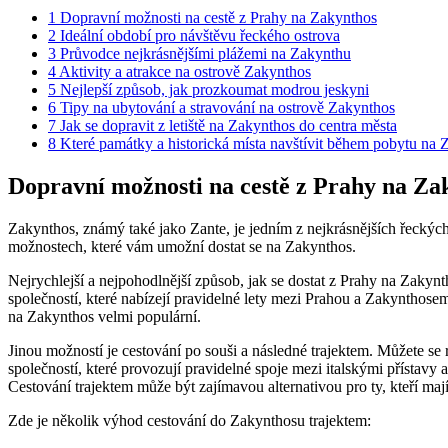
1
Dopravní možnosti na cestě z Prahy na Zakynthos
2
Ideální období pro návštěvu řeckého ostrova
3
Průvodce nejkrásnějšími plážemi na Zakynthu
4
Aktivity a atrakce na ostrově Zakynthos
5
Nejlepší způsob, jak prozkoumat modrou jeskyni
6
Tipy na ubytování a stravování na ostrově Zakynthos
7
Jak se dopravit z letiště na Zakynthos do centra města
8
Které památky a historická místa navštívit během pobytu na 
Dopravní možnosti na cestě z Prahy na Za
Zakynthos, známý také jako Zante, je jedním z nejkrásnějších řeckýc
možnostech, které vám umožní dostat se na Zakynthos.
Nejrychlejší a nejpohodlnější způsob, jak se dostat z Prahy na Zakyn
společností, které nabízejí pravidelné lety mezi Prahou a Zakynthosem
na Zakynthos velmi populární.
Jinou možností je cestování po souši a následné trajektem. Můžete se 
společností, které provozují pravidelné spoje mezi italskými přístavy 
Cestování trajektem může být zajímavou alternativou pro ty, kteří mají 
Zde je několik výhod cestování do Zakynthosu trajektem: