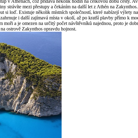
řestup v Athénách, což přidává několik hodin na celkovou dobu cesty. 
diny strávíte mezi přestupy a čekáním na další let z Athén na Zakynthos
t si loď. Existuje několik místních společností, které nabízejí výlety 
zahrnuje i další zajímavá místa v okolí, až po kratší plavby přímo k m
ém moři a je omezen na určitý počet návštěvníků najednou, proto je do
e na ostrově Zakynthos opravdu hojnost.