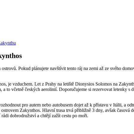
Zakynthu
kynthos
h ostrovů. Pokud plánujete navštívit tento ráj na zemi až ze svého do
thos, je vzduchem. Let z Prahy na letiště Dionysios Solomos na Zakyntho
, a to včetně českých aerolinií. Doporučujeme si rezervovat letenky s 
rozhodnout pro autem nebo autobusem dojet až k přístavu v Itálii, a od
a ostrovem Zakynthos. Hlavní trasa trvá přibližně 3 dny, avšak časová d
rádi dobrodružství a chtějí zažít cestu po moři.