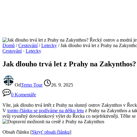
Domů
/
Cestování
/
Letecky
/
Jak dlouho trvá let z Prahy na Zakynth
Cestování
·
Letecky
Jak dlouho trvá let z Prahy na Zakynthos
Od
Terno Tour
26. 9. 2025
0 Komentáře
Víte, jak dlouho trvá letět z Prahy na slunný ostrov Zakynthos v Řec
V
tomto článku se podíváme na délku letu
z Prahy na Zakynthos a tak
svůj vysněný dovolenkový výlet do Řecka co nejefektivněji. Těšte se
Obsah článku
[
Skryť obsah článku
]