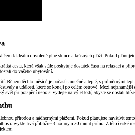
va
em k ideální dovolené plné slunce a krásných pláží. Pokud plánujete ce
rátká cesta, která však stále poskytuje dostatek času na relaxaci a příp
dostali do vašeho ubytování.
ří. Během těchto měsíců je počasí slunečné a teplé, s průměrnými tepl
festivaly a události, které se konají po celém ostrově. Mezi nejznámější
svět při potápění nebo si vydejte na výlet lodí, abyste se dostali blí
nthu
ebnou přírodou a nádhernými plážemi. Pokud plánujete navštívit tento ře
thos obvykle trvá přibližně 3 hodiny a 30 minut přímo. Z této české me
jektem.