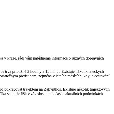
mova v Praze, rádi vám nabídneme informace o různých dopravních
s trvá přibližně 3 hodiny a 15 minut. Existuje několik leteckých
dostatečným předstihem, zejména v letních měsících, kdy je cestování
tud pokračovat trajektem na Zakynthos. Existuje několik trajektových
élka se může lišit v závislosti na počasí a aktuálních podmínkách.