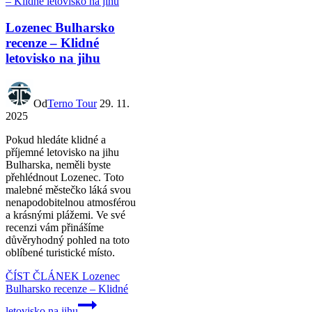
Lozenec Bulharsko
recenze – Klidné
letovisko na jihu
Od
Terno Tour
29. 11.
2025
Pokud hledáte klidné a
příjemné letovisko na jihu
Bulharska, neměli byste
přehlédnout Lozenec. Toto
malebné městečko láká svou
nenapodobitelnou atmosférou
a krásnými plážemi. Ve své
recenzi vám přinášíme
důvěryhodný pohled na toto
oblíbené turistické místo.
ČÍST ČLÁNEK
Lozenec
Bulharsko recenze – Klidné
letovisko na jihu