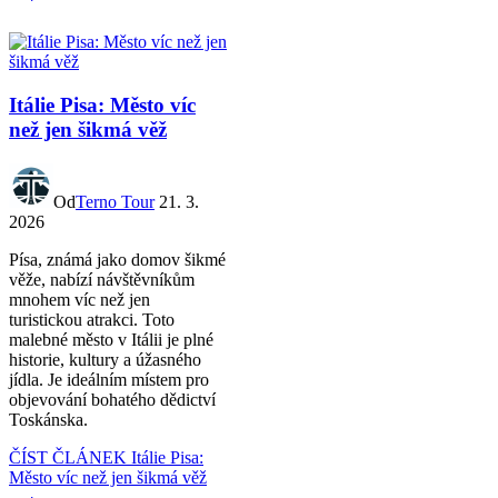
Itálie Pisa: Město víc
než jen šikmá věž
Od
Terno Tour
21. 3.
2026
Písa, známá jako domov šikmé
věže, nabízí návštěvníkům
mnohem víc než jen
turistickou atrakci. Toto
malebné město v Itálii je plné
historie, kultury a úžasného
jídla. Je ideálním místem pro
objevování bohatého dědictví
Toskánska.
ČÍST ČLÁNEK
Itálie Pisa:
Město víc než jen šikmá věž