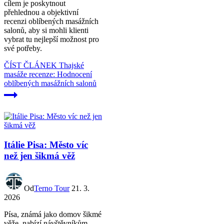
cílem je poskytnout
přehlednou a objektivní
recenzi oblíbených masážních
salonů, aby si mohli klienti
vybrat tu nejlepší možnost pro
své potřeby.
ČÍST ČLÁNEK
Thajské
masáže recenze: Hodnocení
oblíbených masážních salonů
Itálie Pisa: Město víc
než jen šikmá věž
Od
Terno Tour
21. 3.
2026
Písa, známá jako domov šikmé
věže, nabízí návštěvníkům