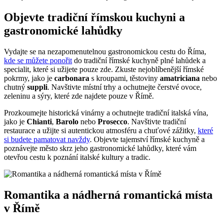
Objevte tradiční římskou kuchyni a
gastronomické lahůdky
Vydajte se na nezapomenutelnou gastronomickou cestu do Říma,
kde se můžete ponořit
do tradiční římské kuchyně plné lahůdek a
specialit, které si užijete pouze zde. Zkuste nejoblíbenější římské
pokrmy, jako je
carbonara
s kroupami, těstoviny
amatriciana
nebo
chutný
suppli
. Navštivte místní trhy a ochutnejte čerstvé ovoce,
zeleninu a sýry, které zde najdete pouze v Římě.
Prozkoumejte historická vinárny a ochutnejte tradiční italská vína,
jako je
Chianti
,
Barolo
nebo
Prosecco
. Navštivte tradiční
restaurace a užijte si autentickou atmosféru a chuťové zážitky,
které
si budete pamatovat navždy
. Objevte tajemství římské kuchyně a
poznávejte město skrz jeho gastronomické lahůdky, které vám
otevřou cestu k poznání italské kultury a tradic.
Romantika a nádherná romantická místa
v Římě