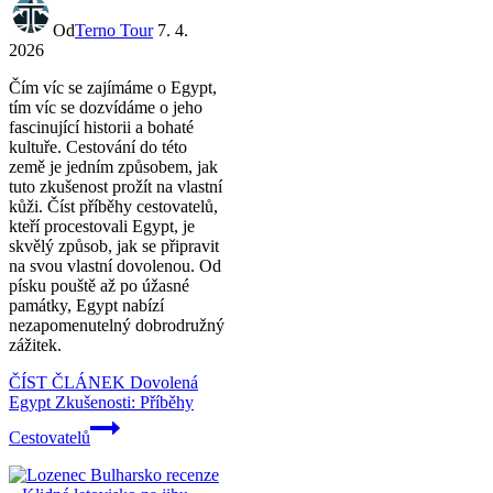
Od
Terno Tour
7. 4.
2026
Čím víc se zajímáme o Egypt,
tím víc se dozvídáme o jeho
fascinující historii a bohaté
kultuře. Cestování do této
země je jedním způsobem, jak
tuto zkušenost prožít na vlastní
kůži. Číst příběhy cestovatelů,
kteří procestovali Egypt, je
skvělý způsob, jak se připravit
na svou vlastní dovolenou. Od
písku pouště až po úžasné
památky, Egypt nabízí
nezapomenutelný dobrodružný
zážitek.
ČÍST ČLÁNEK
Dovolená
Egypt Zkušenosti: Příběhy
Cestovatelů