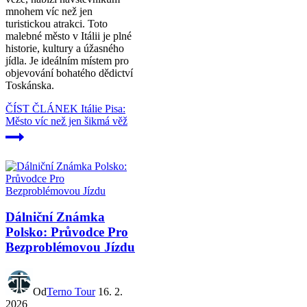
mnohem víc než jen
turistickou atrakci. Toto
malebné město v Itálii je plné
historie, kultury a úžasného
jídla. Je ideálním místem pro
objevování bohatého dědictví
Toskánska.
ČÍST ČLÁNEK
Itálie Pisa:
Město víc než jen šikmá věž
Dálniční Známka
Polsko: Průvodce Pro
Bezproblémovou Jízdu
Od
Terno Tour
16. 2.
2026