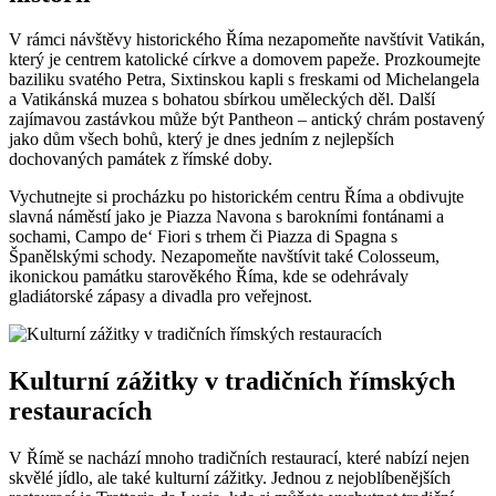
V rámci návštěvy historického Říma nezapomeňte navštívit Vatikán,
který je centrem katolické církve a domovem papeže. Prozkoumejte
baziliku svatého Petra, Sixtinskou kapli s freskami od Michelangela
a Vatikánská muzea s bohatou sbírkou uměleckých děl. Další
zajímavou zastávkou může být Pantheon – antický chrám postavený
jako dům všech bohů, který je dnes jedním z nejlepších
dochovaných památek z římské doby.
Vychutnejte si procházku po historickém centru Říma a obdivujte
slavná náměstí jako je Piazza Navona s barokními fontánami a
sochami, Campo de‘ Fiori s trhem či Piazza di Spagna s
Španělskými schody. Nezapomeňte navštívit také Colosseum,
ikonickou památku starověkého Říma, kde se odehrávaly
gladiátorské zápasy a divadla pro veřejnost.
Kulturní zážitky v tradičních římských
restauracích
V Římě se nachází mnoho tradičních restaurací, které nabízí nejen
skvělé jídlo, ale také kulturní zážitky. Jednou z nejoblíbenějších