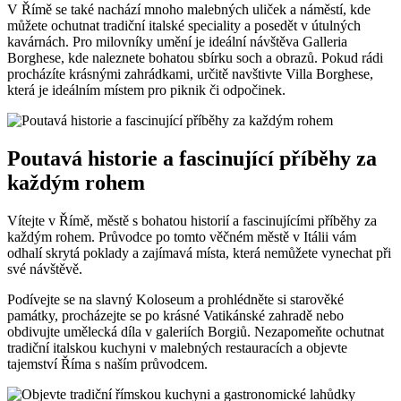
V Římě se také nachází mnoho malebných uliček a náměstí, kde
můžete ochutnat tradiční italské speciality a posedět v útulných
kavárnách. Pro milovníky umění je ideální návštěva Galleria
Borghese, kde naleznete bohatou sbírku soch a obrazů. Pokud rádi
procházíte krásnými zahrádkami, určitě navštivte Villa Borghese,
která je ideálním místem pro piknik či odpočinek.
Poutavá historie a fascinující příběhy za
každým rohem
Vítejte v Římě, městě s bohatou historií a fascinujícími příběhy za
každým rohem. Průvodce po tomto věčném městě v Itálii vám
odhalí skrytá poklady a zajímavá místa, která nemůžete vynechat při
své návštěvě.
Podívejte se na slavný Koloseum a prohlédněte si starověké
památky, procházejte se po krásné Vatikánské zahradě nebo
obdivujte umělecká díla v galeriích Borgiů. Nezapomeňte ochutnat
tradiční italskou kuchyni v malebných restauracích a objevte
tajemství Říma s naším průvodcem.