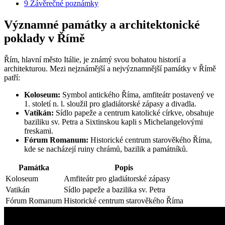
9
Závěrečné poznámky
Významné památky a architektonické
poklady v Římě
Řím, hlavní město Itálie, je známý svou bohatou historií a
architekturou. Mezi nejznámější a nejvýznamnější památky v Římě
patří:
Koloseum:
Symbol antického Říma, amfiteátr postavený ve
1. století n. l. sloužil pro gladiátorské zápasy a divadla.
Vatikán:
Sídlo papeže a centrum katolické církve, obsahuje
baziliku sv. Petra a Sixtinskou kapli s Michelangelovými
freskami.
Fórum Romanum:
Historické centrum starověkého Říma,
kde se nacházejí ruiny chrámů, bazilik a památníků.
Památka
Popis
Koloseum
Amfiteátr pro gladiátorské zápasy
Vatikán
Sídlo papeže a bazilika sv. Petra
Fórum Romanum
Historické centrum starověkého Říma