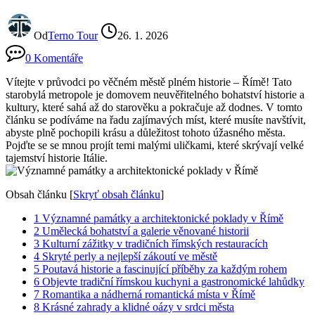
Od
Terno Tour
26. 1. 2026
0 Komentáře
Vítejte v průvodci po věčném městě plném historie – Římě! Tato
starobylá metropole je domovem neuvěřitelného bohatství historie a
kultury, které sahá až do starověku a pokračuje až dodnes. V tomto
článku se podíváme na řadu zajímavých míst, které musíte navštívit,
abyste plně pochopili krásu a důležitost tohoto úžasného města.
Pojďte se se mnou projít temi malými uličkami, které skrývají velké
tajemství historie Itálie.
Obsah článku
[
Skryť obsah článku
]
1
Významné památky a architektonické poklady v Římě
2
Umělecká bohatství a galerie věnované historii
3
Kulturní zážitky v tradičních římských restauracích
4
Skryté perly a nejlepší zákoutí ve městě
5
Poutavá historie a fascinující příběhy za každým rohem
6
Objevte tradiční římskou kuchyni a gastronomické lahůdky
7
Romantika a nádherná romantická místa v Římě
8
Krásné zahrady a klidné oázy v srdci města