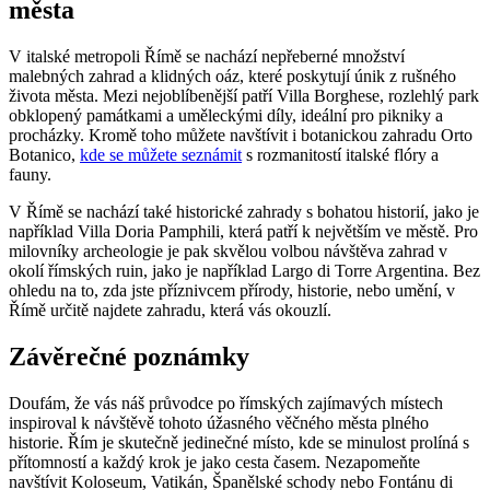
města
V italské metropoli Římě se nachází nepřeberné množství
malebných zahrad a klidných oáz, které poskytují únik z rušného
života města. Mezi nejoblíbenější patří Villa Borghese, rozlehlý park
obklopený památkami a uměleckými díly, ideální pro pikniky a
procházky. Kromě toho můžete navštívit i botanickou zahradu Orto
Botanico,
kde se můžete seznámit
s rozmanitostí italské flóry a
fauny.
V Římě se nachází také historické zahrady s bohatou historií, jako je
například Villa Doria Pamphili, která patří k největším ve městě. Pro
milovníky archeologie je pak skvělou volbou návštěva zahrad v
okolí římských ruin, jako je například Largo di Torre Argentina. Bez
ohledu na to, zda jste příznivcem přírody, historie, nebo umění, v
Římě určitě najdete zahradu, která vás okouzlí.
Závěrečné poznámky
Doufám, že vás náš průvodce po římských zajímavých místech
inspiroval k návštěvě tohoto úžasného věčného města plného
historie. Řím je skutečně jedinečné místo, kde se minulost prolíná s
přítomností a každý krok je jako cesta časem. Nezapomeňte
navštívit Koloseum, Vatikán, Španělské schody nebo Fontánu di