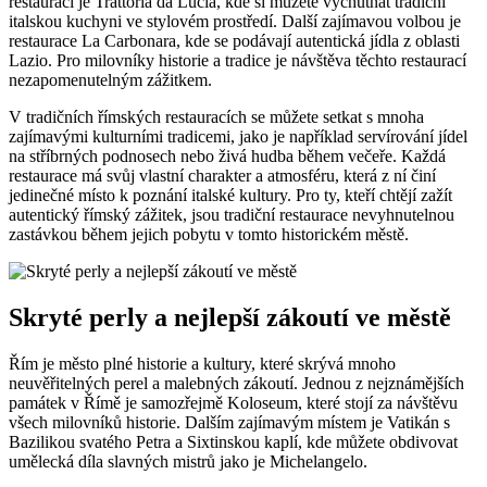
restaurací je Trattoria da Lucia, kde si můžete vychutnat tradiční
italskou kuchyni ve stylovém prostředí. Další zajímavou volbou je
restaurace La Carbonara, kde se podávají autentická jídla z oblasti
Lazio. Pro milovníky historie a tradice je návštěva těchto restaurací
nezapomenutelným zážitkem.
V tradičních římských restauracích se můžete setkat s mnoha
zajímavými kulturními tradicemi, jako je například servírování jídel
na stříbrných podnosech nebo živá hudba během večeře. Každá
restaurace má svůj vlastní charakter a atmosféru, která z ní činí
jedinečné místo k poznání italské kultury. Pro ty, kteří chtějí zažít
autentický římský zážitek, jsou tradiční restaurace nevyhnutelnou
zastávkou během jejich pobytu v tomto historickém městě.
Skryté perly a nejlepší zákoutí ve městě
Řím je město plné historie a kultury, které skrývá mnoho
neuvěřitelných perel a malebných zákoutí. Jednou z nejznámějších
památek v Římě je samozřejmě Koloseum, které stojí za návštěvu
všech milovníků historie. Dalším zajímavým místem je Vatikán s
Bazilikou svatého Petra a Sixtinskou kaplí, kde můžete obdivovat
umělecká díla slavných mistrů jako je Michelangelo.