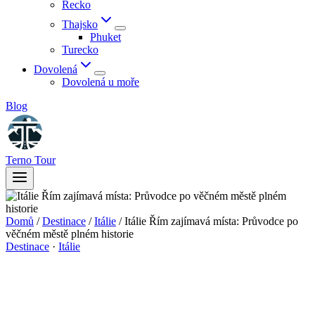
Řecko
Thajsko
Phuket
Turecko
Dovolená
Dovolená u moře
Blog
Terno Tour
Domů
/
Destinace
/
Itálie
/
Itálie Řím zajímavá místa: Průvodce po
věčném městě plném historie
Destinace
·
Itálie