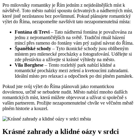
Pro milovníky romantiky je Řím jedním z nejideálnějších míst k
návštěvě. Toto město nabízí spoustu úchvatných a nádherných míst,
které jistě nezůstanou bez povšimnutí. Pokud plánujete romantický
výlet do Říma, nezapomeňte navštívit tato nezapomenutelná místa:
Fontána di Trevi
– Tato nádherná fontána je považována za
jednu z nejromantičtějších na světě. Tradiční rituál házení
mincí přes rameno do fontány vám prý zajistí návrat do Říma.
Španělské schody
– Tyto ikonické schody jsou oblíbeným
místem pro milenecké procházky a fotografování. Udělejte si
zde přestávku a užívejte si krásné výhledy na město.
Vila Borghese
– Tento rozlehlý park nabízí klidné a
romantické procházky mezi zelení a kvetoucími zahradami.
Ideální místo pro relaxaci a odpočinek po dni plném památek.
Pokud jste svůj výlet do Říma plánovali jako romantickou
dovolenou, určitě se nebudete nudit. Město nabízí mnoho dalších
romantických míst, která můžete objevovat a užívat si společně s
vaším partnerem. Prožijte nezapomenutelné chvíle ve věčném městě
plném historie a kouzel.
Krásné zahrady a klidné oázy v srdci