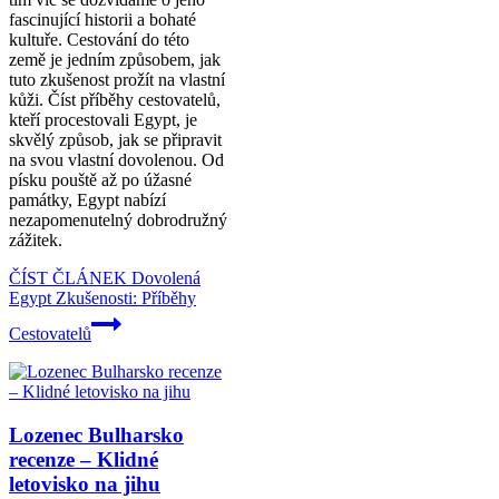
fascinující historii a bohaté
kultuře. Cestování do této
země je jedním způsobem, jak
tuto zkušenost prožít na vlastní
kůži. Číst příběhy cestovatelů,
kteří procestovali Egypt, je
skvělý způsob, jak se připravit
na svou vlastní dovolenou. Od
písku pouště až po úžasné
památky, Egypt nabízí
nezapomenutelný dobrodružný
zážitek.
ČÍST ČLÁNEK
Dovolená
Egypt Zkušenosti: Příběhy
Cestovatelů
Lozenec Bulharsko
recenze – Klidné
letovisko na jihu