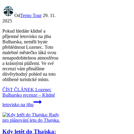
Od
Terno Tour
29. 11.
2025
Pokud hledáte klidné a
příjemné letovisko na jihu
Bulharska, neměli byste
přehlédnout Lozenec. Toto
malebné městečko láká svou
nenapodobitelnou atmosférou
a krásnými plážemi. Ve své
recenzi vám přinášíme
důvěryhodný pohled na toto
oblíbené turistické místo.
ČÍST ČLÁNEK
Lozenec
Bulharsko recenze – Klidné
letovisko na jihu
Kdy letět do Thajska: