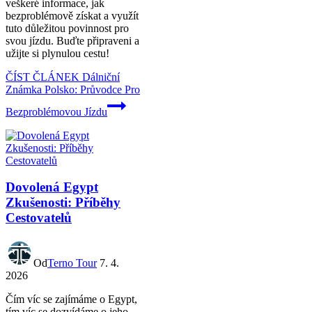
veškeré informace, jak
bezproblémově získat a využít
tuto důležitou povinnost pro
svou jízdu. Buďte připraveni a
užijte si plynulou cestu!
ČÍST ČLÁNEK
Dálniční
Známka Polsko: Průvodce Pro
Bezproblémovou Jízdu
Dovolená Egypt
Zkušenosti: Příběhy
Cestovatelů
Od
Terno Tour
7. 4.
2026
Čím víc se zajímáme o Egypt,
tím víc se dozvídáme o jeho