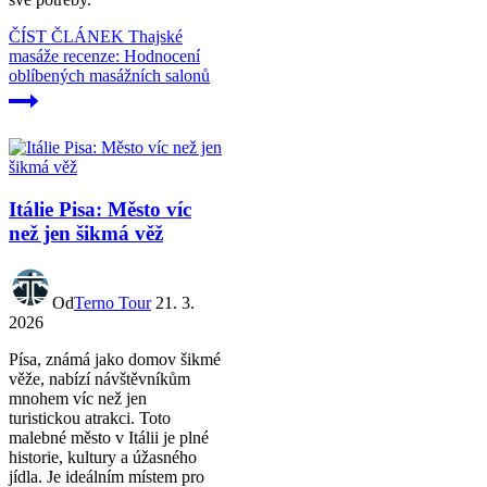
ČÍST ČLÁNEK
Thajské
masáže recenze: Hodnocení
oblíbených masážních salonů
Itálie Pisa: Město víc
než jen šikmá věž
Od
Terno Tour
21. 3.
2026
Písa, známá jako domov šikmé
věže, nabízí návštěvníkům
mnohem víc než jen
turistickou atrakci. Toto
malebné město v Itálii je plné
historie, kultury a úžasného
jídla. Je ideálním místem pro