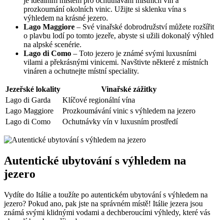
je ideálním místem pro ochutnávání místních vín a
prozkoumání okolních vinic. Užijte si sklenku vína s
výhledem na krásné jezero.
Lago Maggiore
– Své vinařské dobrodružství můžete rozšířit
o plavbu lodí po tomto jezeře, abyste si užili dokonalý výhled
na alpské scenérie.
Lago di Como
– Toto jezero je známé svými luxusními
vilami a překrásnými vinicemi. Navštivte některé z místních
vináren a ochutnejte místní speciality.
Jezeřské lokality
Vinařské zážitky
Lago di Garda
Klíčové regionální vína
Lago Maggiore
Prozkoumávání vinic s výhledem na jezero
Lago di Como
Ochutnávky vín v luxusním prostředí
Autentické ubytování s výhledem na
jezero
Vydíte do Itálie a toužíte po autentickém ubytování s výhledem na
jezero? Pokud ano, pak jste na správném místě! Itálie jezera jsou
známá svými klidnými vodami a dechberoucími výhledy, které vás