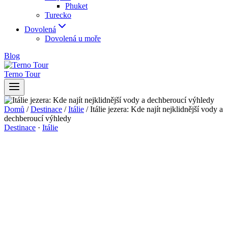
Phuket
Turecko
Dovolená
Dovolená u moře
Blog
Terno Tour
Domů
/
Destinace
/
Itálie
/
Itálie jezera: Kde najít nejklidnější vody a
dechberoucí výhledy
Destinace
·
Itálie