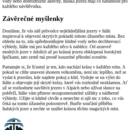
vody nebo dobrodružné aktivity, italská jezera mají co nabídnout pro
každého návštěvníka.
Závěrečné myšlenky
Doufáme, že vás náš průvodce nejklidnějšími jezery v Itálii
inspiroval k objevení skrytých pokladů tohoto úžasného místa. Bez
ohledu na to, zda upřednostňujete klidné vody nebo dechberoucí
výhledy, Itálie má pro každého něco k nabídce. Od azurově
modrých jezer v údolích až po krásná jezera obklopená horskými
špičkami, tato země má prostě kouzelné přírodní scenérie.
Pamatujte si, že šťastný je ten, kdo nachází krásu v každém rohu. A
pokud se cítíte unaveni shonem velkoměsta, není nic lepšího, než se
vydat k jezerům, kde najdete pokoj a klid. Vydejte se na výlet do
Itálie a objevujte její skryté krásy, které vás rozhodně nezklamou. Ať
už se rozhodnete navštívit jezero v Alpách nebo užívat slunce na
pobřeží, Itálie vám přinese nezapomenutelné zážitky a nádherné
výhledy. Užijte si klidné chvíle a nenechte si ujít nic z toho, co vás
čeká na tomto úžasném poloostrově. Buďte součástí příběhu
Italských jezer a nechte se unášet krásou těchto magických míst.