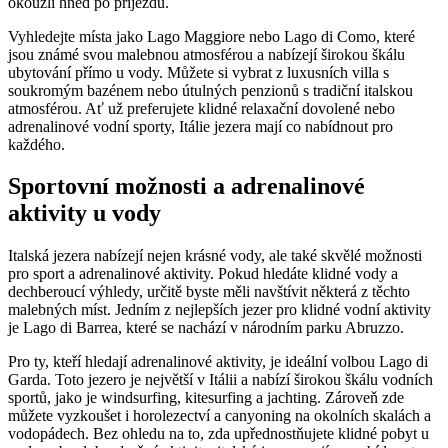
okouzlí hned po příjezdu.
Vyhledejte místa jako Lago Maggiore nebo Lago di Como, které
jsou známé svou malebnou atmosférou a nabízejí širokou škálu
ubytování přímo u vody. Můžete si vybrat z luxusních villa s
soukromým bazénem nebo útulných penzionů s tradiční italskou
atmosférou. Ať už preferujete klidné relaxační dovolené nebo
adrenalinové vodní sporty, Itálie jezera mají co nabídnout pro
každého.
Sportovní možnosti a adrenalinové
aktivity u vody
Italská jezera nabízejí nejen krásné vody, ale také skvělé možnosti
pro sport a adrenalinové aktivity. Pokud hledáte klidné vody a
dechberoucí výhledy, určitě byste měli navštívit některá z těchto
malebných míst. Jedním z nejlepších jezer pro klidné vodní aktivity
je Lago di Barrea, které se nachází v národním parku Abruzzo.
Pro ty, kteří hledají adrenalinové aktivity, je ideální volbou Lago di
Garda. Toto jezero je největší v Itálii a nabízí širokou škálu vodních
sportů, jako je windsurfing, kitesurfing a jachting. Zároveň zde
můžete vyzkoušet i horolezectví a canyoning na okolních skalách a
vodopádech. Bez ohledu na to, zda upřednostňujete klidné pobyt u