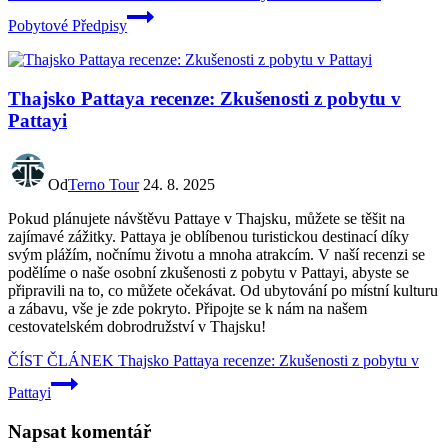
Pobytové Předpisy
Thajsko Pattaya recenze: Zkušenosti z pobytu v
Pattayi
Od
Terno Tour
24. 8. 2025
Pokud plánujete návštěvu Pattaye v Thajsku, můžete se těšit na
zajímavé zážitky. Pattaya je oblíbenou turistickou destinací díky
svým plážím, nočnímu životu a mnoha atrakcím. V naší recenzi se
podělíme o naše osobní zkušenosti z pobytu v Pattayi, abyste se
připravili na to, co můžete očekávat. Od ubytování po místní kulturu
a zábavu, vše je zde pokryto. Připojte se k nám na našem
cestovatelském dobrodružství v Thajsku!
ČÍST ČLÁNEK
Thajsko Pattaya recenze: Zkušenosti z pobytu v
Pattayi
Napsat komentář