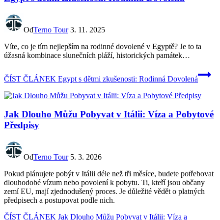
Od
Terno Tour
3. 11. 2025
Víte, co ⁢je‌ tím nejlepším na rodinné dovolené v Egyptě? Je to ta
‍úžasná kombinace slunečních pláží, historických‍ památek…
ČÍST ČLÁNEK
Egypt s dětmi zkušenosti: Rodinná Dovolená
Jak Dlouho Můžu Pobyvat v Itálii: Víza a Pobytové
Předpisy
Od
Terno Tour
5. 3. 2026
Pokud plánujete pobýt v Itálii déle než tři měsíce, budete potřebovat
dlouhodobé vízum nebo povolení k pobytu. Ti, kteří jsou občany
zemí EU, mají zjednodušený proces. Je důležité vědět o platných
předpisech a postupovat podle nich.
ČÍST ČLÁNEK
Jak Dlouho Můžu Pobyvat v Itálii: Víza a