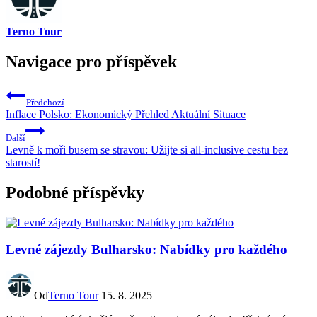
Terno Tour
Navigace pro příspěvek
Předchozí
Inflace Polsko: Ekonomický Přehled Aktuální Situace
Další
Levně k moři busem se stravou: Užijte si all-inclusive cestu bez
starostí!
Podobné příspěvky
Levné zájezdy Bulharsko: Nabídky pro každého
Od
Terno Tour
15. 8. 2025