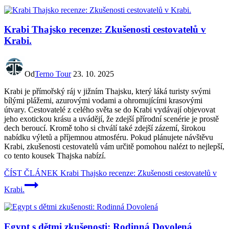
Krabi Thajsko recenze: Zkušenosti cestovatelů v
Krabi.
Od
Terno Tour
23. 10. 2025
Krabi je přímořský ráj v jižním Thajsku, který láká turisty svými
bílými plážemi, azurovými vodami a ohromujícími krasovými
útvary. Cestovatelé z celého světa se do Krabi vydávají objevovat
jeho exotickou krásu a uvádějí, že zdejší přírodní scenérie je prostě
dech beroucí. Kromě toho si chválí také zdejší zázemí, širokou
nabídku výletů a příjemnou atmosféru. Pokud plánujete návštěvu
Krabi, zkušenosti cestovatelů vám určitě pomohou nalézt to nejlepší,
co tento kousek Thajska nabízí.
ČÍST ČLÁNEK
Krabi Thajsko recenze: Zkušenosti cestovatelů v
Krabi.
Egypt s dětmi zkušenosti: Rodinná Dovolená