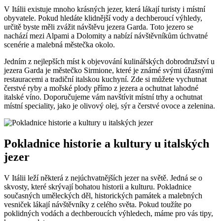
V Itálii existuje mnoho krásných jezer, která lákají turisty i místní
obyvatele. Pokud hledáte klidnější vody a dechberoucí výhledy,
určitě byste měli zvážit návštěvu jezera Garda. Toto jezero se
nachází mezi Alpami a Dolomity a nabízí návštěvníkům úchvatné
scenérie a malebná městečka okolo.
Jedním z nejlepších míst k objevování kulinářských dobrodružství u
jezera Garda je městečko Sirmione, které je známé svými úžasnými
restauracemi a tradiční italskou kuchyní. Zde si můžete vychutnat
čerstvé ryby a mořské plody přímo z jezera a ochutnat lahodné
italské víno. Doporučujeme vám navštívit místní trhy a ochutnat
místní speciality, jako je olivový olej, sýr a čerstvé ovoce a zelenina.
Pokladnice historie a kultury u italských
jezer
V Itálii leží některá z nejúchvatnějších jezer na světě. Jedná se o
skvosty, které skrývají bohatou historii a kulturu. Pokladnice
současných uměleckých děl, historických památek a malebných
vesniček lákají návštěvníky z celého světa. Pokud toužíte po
poklidných vodách a dechberoucích výhledech, máme pro vás tipy,