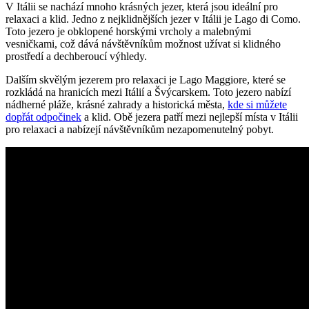
V Itálii se nachází mnoho krásných jezer, která jsou ideální pro
relaxaci a klid. Jedno z nejklidnějších jezer v Itálii je Lago di Como.
Toto jezero je obklopené horskými vrcholy a malebnými
vesničkami, což dává návštěvníkům možnost užívat si klidného
prostředí a dechberoucí výhledy.
Dalším skvělým jezerem pro relaxaci je Lago Maggiore, které se
rozkládá na hranicích mezi Itálií a Švýcarskem. Toto jezero nabízí
nádherné pláže, krásné zahrady a historická města,
kde si můžete
dopřát odpočinek
a klid. Obě jezera patří mezi nejlepší místa v Itálii
pro relaxaci a nabízejí návštěvníkům nezapomenutelný pobyt.