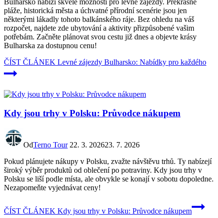
Bulharsko nabízí skvělé možnosti pro levné zájezdy. Překrásné
pláže, historická města a úchvatné přírodní scenérie jsou jen
některými lákadly tohoto balkánského ráje. Bez ohledu na váš
rozpočet, najdete zde ubytování a aktivity přizpůsobené vašim
potřebám. Začněte plánovat svou cestu již dnes a objevte krásy
Bulharska za dostupnou cenu!
ČÍST ČLÁNEK
Levné zájezdy Bulharsko: Nabídky pro každého
Kdy jsou trhy v Polsku: Průvodce nákupem
Od
Terno Tour
22. 3. 2026
23. 7. 2026
Pokud plánujete nákupy v Polsku, zvažte návštěvu trhů. Ty nabízejí
široký výběr produktů od oblečení po potraviny. Kdy jsou trhy v
Polsku se liší podle místa, ale obvykle se konají v sobotu dopoledne.
Nezapomeňte vyjednávat ceny!
ČÍST ČLÁNEK
Kdy jsou trhy v Polsku: Průvodce nákupem