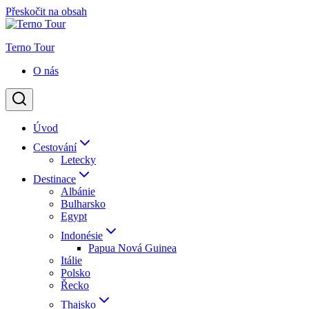
Přeskočit na obsah
Terno Tour
O nás
Úvod
Cestování
Letecky
Destinace
Albánie
Bulharsko
Egypt
Indonésie
Papua Nová Guinea
Itálie
Polsko
Řecko
Thajsko