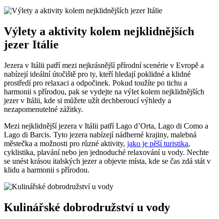
Výlety a aktivity kolem nejklidnějších
jezer Itálie
Jezera v Itálii patří mezi nejkrásnější přírodní scenérie v Evropě a
nabízejí ideální útočiště pro ty, kteří hledají poklidné a klidné
prostředí pro relaxaci a odpočinek. Pokud toužíte po tichu a
harmonii s přírodou, pak se vydejte na výlet kolem nejklidnějších
jezer v Itálii, kde si můžete užít dechberoucí výhledy a
nezapomenutelné zážitky.
Mezi nejklidnější jezera v Itálii patří Lago d’Orta, Lago di Como a
Lago di Barcis. Tyto jezera nabízejí nádherné krajiny, malebná
městečka a možnosti pro různé aktivity,
jako je pěší turistika
,
cyklistika, plavání nebo jen jednoduché relaxování u vody. Nechte
se unést krásou italských jezer a objevte místa, kde se čas zdá stát v
klidu a harmonii s přírodou.
Kulinářské dobrodružství u vody