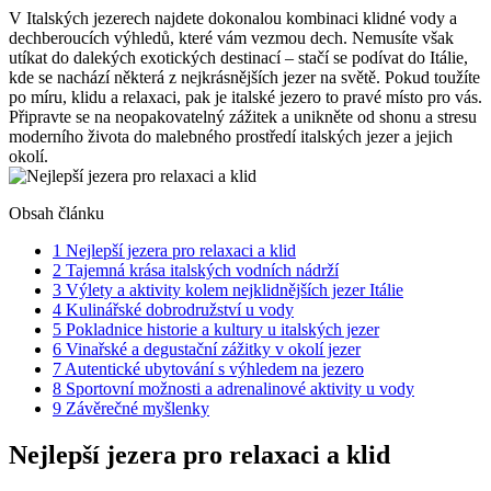
V Italských jezerech najdete dokonalou kombinaci klidné vody a
dechberoucích výhledů, které vám vezmou dech. Nemusíte však
utíkat do dalekých exotických destinací – stačí se podívat do Itálie,
kde se nachází některá z nejkrásnějších jezer na světě. Pokud toužíte
po míru, klidu a relaxaci, pak je italské jezero to pravé místo pro vás.
Připravte se na neopakovatelný zážitek a unikněte od shonu a stresu
moderního života do malebného prostředí italských jezer a jejich
okolí.
Obsah článku
1
Nejlepší jezera pro relaxaci a klid
2
Tajemná krása italských vodních nádrží
3
Výlety a aktivity kolem nejklidnějších jezer Itálie
4
Kulinářské dobrodružství u vody
5
Pokladnice historie a kultury u italských jezer
6
Vinařské a degustační zážitky v okolí jezer
7
Autentické ubytování s výhledem na jezero
8
Sportovní možnosti a adrenalinové aktivity u vody
9
Závěrečné myšlenky
Nejlepší jezera pro relaxaci a klid