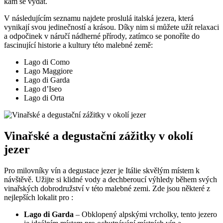
kam se vydat.
V následujícím seznamu najdete proslulá italská jezera, která
vynikají svou jedinečností a krásou. Díky nim si můžete užít relaxaci
a odpočinek v náručí nádherné přírody, zatímco se ponoříte do
fascinující historie a kultury této malebné země:
Lago di Como
Lago Maggiore
Lago di Garda
Lago d’Iseo
Lago di Orta
Vinařské a degustační zážitky v okolí
jezer
Pro milovníky vín a degustace jezer je Itálie skvělým místem k
návštěvě. Užijte si klidné vody a dechberoucí výhledy během svých
vinařských dobrodružství v této malebné zemi. Zde jsou některé z
nejlepších lokalit pro :
Lago di Garda
– Obklopený alpskými vrcholky, tento jezero