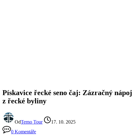
Pískavice řecké seno čaj: Zázračný nápoj
z řecké byliny
Od
Terno Tour
17. 10. 2025
0 Komentáře