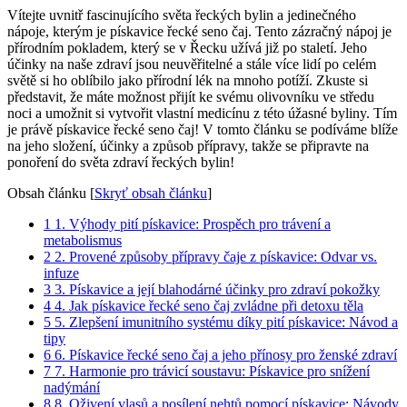
Vítejte uvnitř fascinujícího světa řeckých bylin a jedinečného
nápoje, kterým je pískavice řecké seno čaj. Tento zázračný nápoj je
přírodním pokladem, který se v Řecku užívá již po staletí. Jeho
účinky na naše zdraví jsou neuvěřitelné a stále více lidí po celém
světě si ho oblíbilo jako přírodní lék na mnoho potíží. Zkuste si
představit, že máte možnost přijít ke svému olivovníku ve středu
noci a umožnit si vytvořit vlastní medicínu z této úžasné byliny. Tím
je právě pískavice řecké seno čaj! V tomto článku se podíváme blíže
na jeho složení, účinky a způsob přípravy, takže se připravte na
ponoření do světa zdraví řeckých bylin!
Obsah článku
[
Skryť obsah článku
]
1
1. Výhody pití pískavice: Prospěch pro trávení a
metabolismus
2
2. Provené způsoby přípravy čaje z pískavice: Odvar vs.
infuze
3
3. Pískavice a její blahodárné účinky pro zdraví pokožky
4
4. Jak pískavice řecké seno čaj zvládne při detoxu těla
5
5. Zlepšení imunitního systému díky pití pískavice: Návod a
tipy
6
6. Pískavice řecké seno čaj a jeho přínosy pro ženské zdraví
7
7. Harmonie pro trávicí soustavu: Pískavice pro snížení
nadýmání
8
8. Oživení vlasů a posílení nehtů pomocí pískavice: Návody