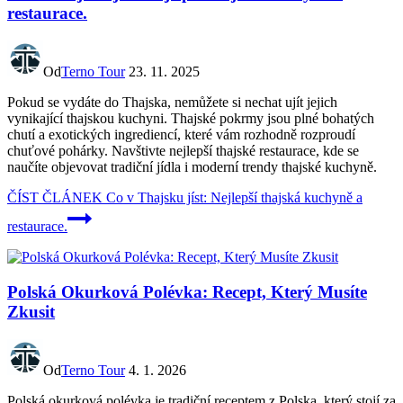
restaurace.
Od
Terno Tour
23. 11. 2025
Pokud se vydáte do Thajska, nemůžete si nechat ujít jejich
vynikající thajskou kuchyni. Thajské pokrmy jsou plné bohatých
chutí a exotických ingrediencí, které vám rozhodně rozproudí
chuťové pohárky. Navštivte nejlepší thajské restaurace, kde se
naučíte objevovat tradiční jídla i moderní trendy thajské kuchyně.
ČÍST ČLÁNEK
Co v Thajsku jíst: Nejlepší thajská kuchyně a
restaurace.
Polská Okurková Polévka: Recept, Který Musíte
Zkusit
Od
Terno Tour
4. 1. 2026
Polská okurková polévka je tradiční receptem z Polska, který stojí za