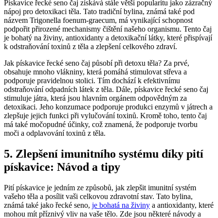
Pískavice řecké seno čaj získává stále větší popularitu jako zázračný
nápoj pro detoxikaci těla. Tato tradiční bylina, známá také pod
názvem Trigonella foenum-graecum, má vynikající schopnost
podpořit přirozené mechanismy čištění našeho organismu. Tento čaj
je bohatý na živiny, antioxidanty a detoxikační látky, které přispívají
k odstraňování toxinů z těla a zlepšení celkového zdraví.
Jak pískavice řecké seno čaj působí při detoxu těla? Za prvé,
obsahuje mnoho vlákniny, která pomáhá stimulovat střeva a
podporuje pravidelnou stolici. Tím dochází k efektivnímu
odstraňování odpadních látek z těla. Dále, pískavice řecké seno čaj
stimuluje játra, která jsou hlavním orgánem odpovědným za
detoxikaci. Jeho konzumace podporuje produkci enzymů v játrech a
zlepšuje jejich funkci při vylučování toxinů. Kromě toho, tento čaj
má také močopudné účinky, což znamená, že podporuje tvorbu
moči a odplavování toxinů z těla.
5. Zlepšení imunitního systému díky pití
pískavice: Návod a tipy
Pití pískavice je jedním ze způsobů, jak zlepšit imunitní systém
vašeho těla a posílit vaši celkovou zdravotní stav. Tato bylina,
známá také jako řecké seno,
je bohatá na živiny
a antioxidanty, které
mohou mít příznivý vliv na vaše tělo. Zde jsou některé návody a