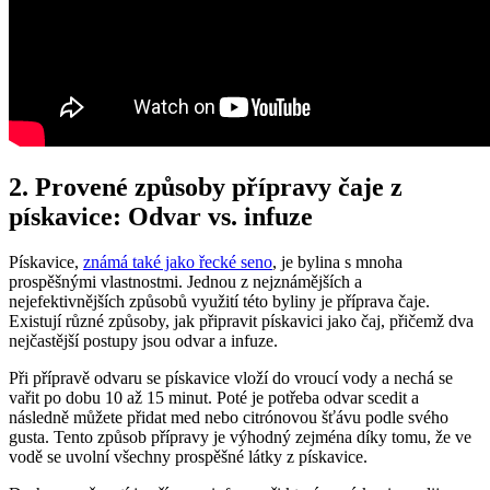
2. Provené způsoby přípravy čaje z
pískavice: Odvar vs. infuze
Pískavice,
známá také jako řecké seno
, je bylina s mnoha
prospěšnými vlastnostmi. Jednou z nejznámějších a
nejefektivnějších způsobů využití této byliny je příprava čaje.
Existují různé způsoby, jak připravit pískavici jako čaj, přičemž dva
nejčastější postupy jsou odvar a infuze.
Při přípravě odvaru se pískavice vloží do vroucí vody a nechá se
vařit po dobu 10 až 15 minut. Poté je potřeba odvar scedit a
následně můžete přidat med nebo citrónovou šťávu podle svého
gusta. Tento způsob přípravy je výhodný zejména díky tomu, že ve
vodě se uvolní všechny prospěšné látky z pískavice.