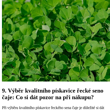
9. Výběr kvalitního pískavice řecké seno
čaje: Co si dát pozor na při nákupu?
Při výběru kvalitního pískavice řeckého sena čaje je důležité si dát