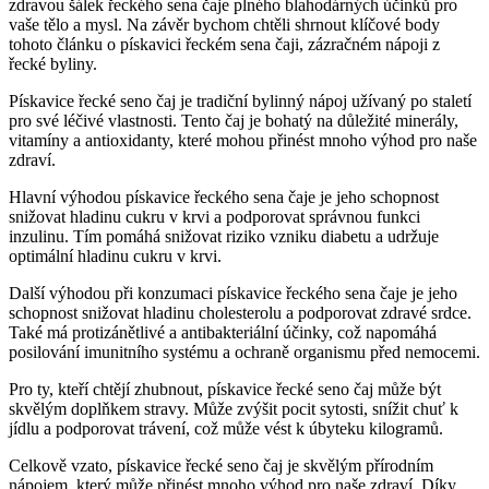
zdravou šálek řeckého sena čaje plného blahodárných účinků pro
vaše tělo a mysl. Na závěr bychom chtěli shrnout klíčové body
tohoto článku o pískavici řeckém sena čaji, zázračném nápoji z
řecké byliny.
Pískavice řecké seno čaj je tradiční bylinný nápoj užívaný po staletí
pro své léčivé vlastnosti. Tento čaj je bohatý na důležité minerály,
vitamíny a antioxidanty, které mohou přinést mnoho výhod pro naše
zdraví.
Hlavní výhodou pískavice řeckého sena čaje je jeho schopnost
snižovat hladinu cukru v krvi a podporovat správnou funkci
inzulinu. Tím pomáhá snižovat riziko vzniku diabetu a udržuje
optimální hladinu cukru v krvi.
Další výhodou při konzumaci pískavice řeckého sena čaje je jeho
schopnost snižovat hladinu cholesterolu a podporovat zdravé srdce.
Také má protizánětlivé a antibakteriální účinky, což napomáhá
posilování imunitního systému a ochraně organismu před nemocemi.
Pro ty, kteří chtějí zhubnout, pískavice řecké seno čaj může být
skvělým doplňkem stravy. Může zvýšit pocit sytosti, snížit chuť k
jídlu a podporovat trávení, což může vést k úbyteku kilogramů.
Celkově vzato, pískavice řecké seno čaj je skvělým přírodním
nápojem, který může přinést mnoho výhod pro naše zdraví. Díky