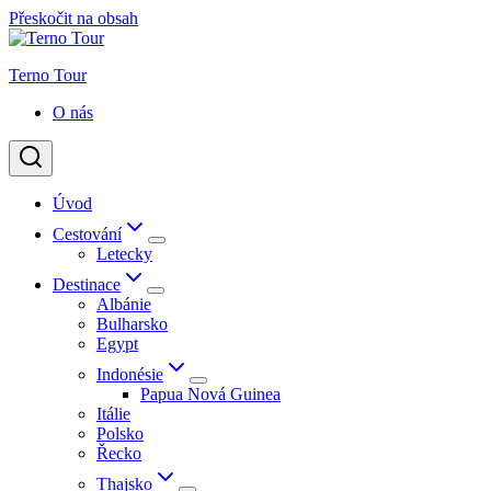
Přeskočit na obsah
Terno Tour
O nás
Úvod
Cestování
Letecky
Destinace
Albánie
Bulharsko
Egypt
Indonésie
Papua Nová Guinea
Itálie
Polsko
Řecko
Thajsko