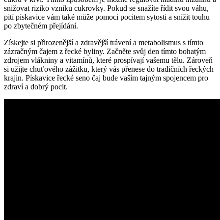
snižovat riziko vzniku cukrovky. Pokud se snažíte řídit svou váhu,
pití pískavice vám také může pomoci pocitem sytosti a snížit touhu
po zbytečném přejídání.
Získejte si přirozenější a zdravější trávení a metabolismus s tímto
zázračným čajem z řecké byliny. Začněte svůj den tímto bohatým
zdrojem vlákniny a vitamínů, které prospívají vašemu tělu. Zároveň
si užijte chuťového zážitku, který vás přenese do tradičních řeckých
krajin. Pískavice řecké seno čaj bude vaším tajným spojencem pro
zdraví a dobrý pocit.