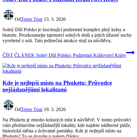
Od
Terno Tour
13. 3. 2026
Solný Důl Polsko je fascinující podzemní komplex plný krásy a
historie. Prozkoumejte tajemství solných dolů a jejich úžasné sochy
vyrobené z soli. Tato jedinečná atrakce stojí za návštěvu.
ČÍST ČLÁNEK
Solný Důl Polsko: Podzemní Království Krásy
Kde je nejlepší místo na Phuketu: Průvodce
nejžádanějšími lokalitami
Od
Terno Tour
19. 3. 2026
Na Phuketu je mnoho krásných míst k návštěvě. V tomto průvodci
vám představíme nejžádanější lokality, kde najdete nádherné pláže,
historická města a úchvatné památky. Kde je nejlepší místo na
Phuketu? To se dozvíte v našem článku.