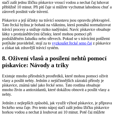
stačí zalít jednu lžičku pískavice vroucí vodou a nechat čaj luhovat
přibližně 10 minut. Při pití čaje si můžete vychutnat lahodnou chuť a
zároveň posilnit vaše trávení.
Pískavice a její účinky na trávicí soustavu jsou opravdu překvapivé.
Tato řecká bylina je bohatá na vlákninu, která pomáhá normalizovat
trávicí procesy a snižuje riziko nadýmání. Navíc pískavice obsahuje
látky s protizánětlivými účinky, které mohou pomoci při
podrážděném žaludku nebo střevech. Pokud se s trávicími potížemi
potýkáte pravidelně, stojí za to
vyzkoušet řecké seno čaj
z pískavice
a získat tak zdravější trávicí systém.
8. Oživení vlasů a posílení nehtů pomocí
pískavice: Návody a triky
Existuje mnoho přírodních prostředků, které mohou pomoci oživit
vlasy a posílit nehty. Jedním z nejúčinnějších zázraků přírody je
pískavice, známá také jako řecké seno. Tato rostlina obsahuje
mnoho živin a antioxidantů, které dokážou obnovit a posílit vlasy a
nehty.
Jedním z nejlepších způsobů, jak využít výhod pískavice, je příprava
řeckého sena čaje. Pro tento nápoj stačí zalít jednu lžičku pískavice
horkou vodou a nechat ji louhovat asi 10 minut. Poté čaj můžete