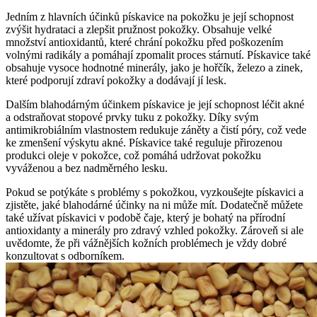
Jedním z hlavních účinků pískavice na pokožku je její schopnost
zvýšit hydrataci a zlepšit pružnost pokožky. Obsahuje velké
množství antioxidantů, které chrání pokožku před poškozením
volnými radikály a pomáhají zpomalit proces stárnutí. Pískavice také
obsahuje vysoce hodnotné minerály, jako je hořčík, železo a zinek,
které podporují zdraví pokožky a dodávají jí lesk.
Dalším blahodárným účinkem pískavice je její schopnost léčit akné
a odstraňovat stopové prvky tuku z pokožky. Díky svým
antimikrobiálním vlastnostem redukuje záněty a čistí póry, což vede
ke zmenšení výskytu akné. Pískavice také reguluje přirozenou
produkci oleje v pokožce, což pomáhá udržovat pokožku
vyváženou a bez nadměrného lesku.
Pokud se potýkáte s problémy s pokožkou, vyzkoušejte pískavici a
zjistěte, jaké blahodárné účinky na ni může mít. Dodatečně můžete
také užívat pískavici v podobě čaje, který je bohatý na přírodní
antioxidanty a minerály pro zdravý vzhled pokožky. Zároveň si ale
uvědomte, že při vážnějších kožních problémech je vždy dobré
konzultovat s odborníkem.