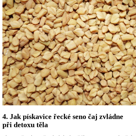
4. Jak pískavice řecké seno čaj zvládne
při detoxu těla