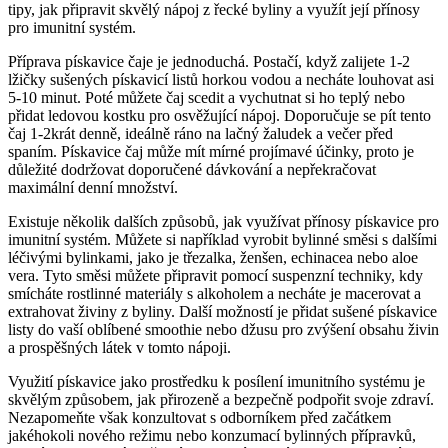
tipy, jak připravit skvělý nápoj z řecké byliny a využít její přínosy
pro imunitní systém.
Příprava pískavice čaje je jednoduchá. Postačí, když zalijete 1-2
lžičky sušených pískavicí listů horkou vodou a necháte louhovat asi
5-10 minut. Poté můžete čaj scedit a vychutnat si ho teplý nebo
přidat ledovou kostku pro osvěžující nápoj. Doporučuje se pít tento
čaj 1-2krát denně, ideálně ráno na lačný žaludek a večer před
spaním. Pískavice čaj může mít mírné projímavé účinky, proto je
důležité dodržovat doporučené dávkování a nepřekračovat
maximální denní množství.
Existuje několik dalších způsobů, jak využívat přínosy pískavice pro
imunitní systém. Můžete si například vyrobit bylinné směsi s dalšími
léčivými bylinkami, jako je třezalka, ženšen, echinacea nebo aloe
vera. Tyto směsi můžete připravit pomocí suspenzní techniky, kdy
smícháte rostlinné materiály s alkoholem a necháte je macerovat a
extrahovat živiny z byliny. Další možností je přidat sušené pískavice
listy do vaší oblíbené smoothie nebo džusu pro zvýšení obsahu živin
a prospěšných látek v tomto nápoji.
Využití pískavice jako prostředku k posílení imunitního systému je
skvělým způsobem, jak přirozeně a bezpečně podpořit svoje zdraví.
Nezapomeňte však konzultovat s odborníkem před začátkem
jakéhokoli nového režimu nebo konzumací bylinných přípravků,