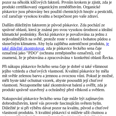
pozor na několik klíčových faktorů. Prvním krokem je zjistit, zda je
produkt certifikovaný organickým zemědělstvím. Organické
pískavice jsou pěstovány bez použití chemických hnojiv a pesticidů,
což zaručuje vysokou kvalitu a bezpečnost pro vaše zdraví.
Dalším důležitým faktorem je původ pískavice. Zda pochází ze
správné oblasti, která je známá pro svou vysokou úrodnost a ideální
klimatické podmínky. Řecká pískavice je považována za jednu z
nejkvalitnějších na světě, protože roste v oblasti s bohatou půdou a
slunečným klimatem. Aby byla zajištěna autentičnost produktu,
je
také důležité zkontrolovat
, zda je pískavice řeckého sena čaje
označená jako "PDO" (ochrana zeměpisného označení), což
znamená, že je pěstována a zpracovávána v konkrétní oblasti Řecka.
Při nákupu pískavice řeckého sena čaje je dobré si také všimnout
jejího vzhledu a chuťových vlastností. Kvalitní pískavice by měla
mít světle zelenou barvu a jemnou a ovocnou vůni. Pokud je možné,
měli byste také ochutnat vzorek, abyste posoudili její chuťové
vlastnosti. Nezapomeňte také zkontrolovat balení a ověřit, zda je
produkt správně uzavřený a ochráněný před vlhkostí a světlem.
Nakupování pískavice řeckého sena čaje může být zajímavým
dobrodružstvím, které vás provede fascinujícím světem bylin.
Důležité je si při výběru dávat pozor na kvalitu, původ a chuťové
vlastnosti produktu. S kvalitní pískavicí si můžete užít chutnou a