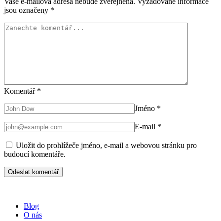
Vaše e-mailová adresa nebude zveřejněna.
Vyžadované informace
jsou označeny
*
Komentář
*
Jméno
*
E-mail
*
Uložit do prohlížeče jméno, e-mail a webovou stránku pro
budoucí komentáře.
Blog
O nás