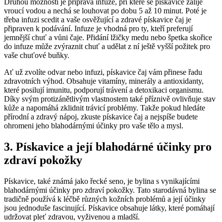
Druhou možností je příprava infuze, při které se pískavice zalije
vroucí vodou a nechá se louhovat po dobu 5 až 10 minut. Poté je
třeba infuzi scedit a vaše osvěžující a zdravé pískavice čaj je
připraven k podávání. Infuze je vhodná pro ty, kteří preferují
jemnější chuť a vůni čaje. Přidání lžičky medu nebo špetka skořice
do infuze může zvýraznit chuť a udělat z ní ještě vyšší požitek pro
vaše chuťové buňky.
Ať už zvolíte odvar nebo infuzi, pískavice čaj vám přinese řadu
zdravotních výhod. Obsahuje vitamíny, minerály a antioxidanty,
které posilují imunitu, podporují trávení a detoxikaci organismu.
Díky svým protizánětlivým vlastnostem také příznivě ovlivňuje stav
kůže a napomáhá zklidnit trávicí problémy. Takže pokud hledáte
přírodní a zdravý nápoj, zkuste pískavice čaj a nejspíše budete
ohromeni jeho blahodárnými účinky pro vaše tělo a mysl.
3. Pískavice a její blahodárné účinky pro
zdraví pokožky
Pískavice, také známá jako řecké seno, je bylina s vynikajícími
blahodárnými účinky pro zdraví pokožky. Tato starodávná bylina se
tradičně používá k léčbě různých kožních problémů a její účinky
jsou jednoduše fascinující. Pískavice obsahuje látky, které pomáhají
udržovat pleť zdravou, vyživenou a mladší.