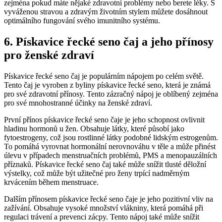
zejména pokud máte nějaké zdravotní problémy nebo berete léky. S
vyváženou stravou a zdravým životním stylem můžete dosáhnout
optimálního fungování svého imunitního systému.
6. Pískavice řecké seno čaj a jeho přínosy
pro ženské zdraví
Pískavice řecké seno čaj je populárním nápojem po celém světě.
Tento čaj je vyroben z byliny pískavice řecké seno, která je známá
pro své zdravotní přínosy. Tento zázračný nápoj je oblíbený zejména
pro své mnohostranné účinky na ženské zdraví.
První přínos pískavice řecké seno čaje je jeho schopnost ovlivnit
hladinu hormonů u žen. Obsahuje látky, které působí jako
fytoestrogeny, což jsou rostlinné látky podobné lidským estrogenům.
To pomáhá vyrovnat hormonální nerovnováhu v těle a může přinést
úlevu v případech menstruačních problémů, PMS a menopauzálních
příznaků. Pískavice řecké seno čaj také může snížit tlusté děložní
výstelky, což může být užitečné pro ženy trpící nadměrným
krvácením během menstruace.
Dalším přínosem pískavice řecké seno čaje je jeho pozitivní vliv na
zažívání. Obsahuje vysoké množství vlákniny, která pomáhá při
regulaci trávení a prevenci zácpy. Tento nápoj také může snížit