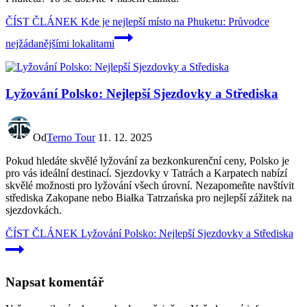
ČÍST ČLÁNEK
Kde je nejlepší místo na Phuketu: Průvodce
nejžádanějšími lokalitami
Lyžování Polsko: Nejlepší Sjezdovky a Střediska
Od
Terno Tour
11. 12. 2025
Pokud hledáte skvělé lyžování za bezkonkurenční ceny, Polsko je
pro vás ideální destinací. Sjezdovky v Tatrách a Karpatech nabízí
skvělé možnosti pro lyžování všech úrovní. Nezapomeňte navštívit
střediska Zakopane nebo Białka Tatrzańska pro nejlepší zážitek na
sjezdovkách.
ČÍST ČLÁNEK
Lyžování Polsko: Nejlepší Sjezdovky a Střediska
Napsat komentář