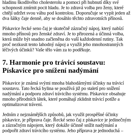
hladinu škodlivého cholesterolu a pomoci při hubnutí díky své
schopnosti zmírnit pocit hladu. Je to zdravá volba pro ženy, které
chtějí udržet svou váhu pod kontrolou. Doporučuje se vypít jeden až
dva šálky čaje denně, aby se dosáhlo těchto zdravotních přínosů.
Pískavice řecké seno čaj je skutečně zázračný nápoj, který nabízí
mnoho přínosů pro ženské zdraví. Je to přirozená a účinná volba,
která může být snadno začleněna do vaší každodenní rutiny. Tak
proč nezkusit tento lahodný nápoj a využít jeho mnohostranných
léčivých účinků? Vaše tělo vám za to poděkuje.
7. Harmonie pro trávicí soustavu:
Pískavice pro snížení nadýmání
Pískavice je známá svými mnoha blahodárnými účinky na trávicí
soustavu. Tato řecká bylina se používá již po staletí pro snížení
nadýmání a podporu zdraví trávicího systému. Pískavice obsahuje
mnoho přírodních látek, které pomáhají zklidnit trávicí potíže a
optimalizovat trávení.
Jedním z nejznámějších způsobů, jak využít prospěšné účinky
pískavice, je příprava čaje. Řecké seno čaj z pískavice je jedinečným
a zázračným nápojem, který dokáže účinně snížit nadýmání a
podpořit zdraví trávicího systému. Jeho příprava je jednoduchá –