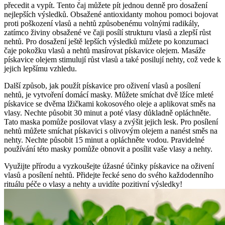
přecedit a vypít. Tento čaj můžete pít jednou denně pro dosažení
nejlepších výsledků. Obsažené antioxidanty mohou pomoci bojovat
proti poškození vlasů a nehtů způsobenému volnými radikály,
zatímco živiny obsažené ve čaji posílí strukturu vlasů a zlepší růst
nehtů. Pro dosažení ještě lepších výsledků můžete po konzumaci
čaje pokožku vlasů a nehtů masírovat pískavice olejem. Masáže
pískavice olejem stimulují růst vlasů a také posilují nehty, což vede k
jejich lepšímu vzhledu.
Další způsob, jak použít pískavice pro oživení vlasů a posílení
nehtů, je vytvoření domácí masky. Můžete smíchat dvě lžíce mleté
pískavice se dvěma lžičkami kokosového oleje a aplikovat směs na
vlasy. Nechte působit 30 minut a poté vlasy důkladně opláchněte.
Tato maska pomůže posilovat vlasy a zvýšit jejich lesk. Pro posílení
nehtů můžete smíchat pískavici s olivovým olejem a nanést směs na
nehty. Nechte působit 15 minut a opláchněte vodou. Pravidelné
používání této masky pomůže obnovit a posílit vaše vlasy a nehty.
Využijte přírodu a vyzkoušejte úžasné účinky pískavice na oživení
vlasů a posílení nehtů. Přidejte řecké seno do svého každodenního
rituálu péče o vlasy a nehty a uvidíte pozitivní výsledky!