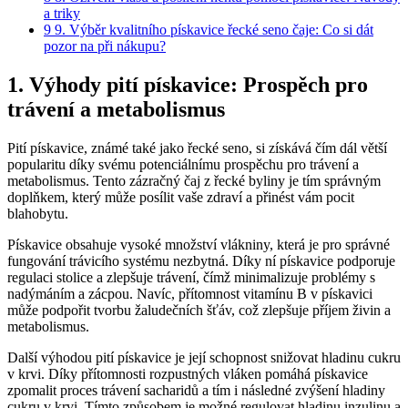
a triky
9
9. Výběr kvalitního pískavice řecké seno čaje: Co si dát
pozor na při nákupu?
1. Výhody pití pískavice: Prospěch pro
trávení a metabolismus
Pití pískavice, známé také jako řecké seno, si získává čím dál větší
popularitu díky svému potenciálnímu prospěchu pro trávení a
metabolismus. Tento zázračný čaj z řecké byliny je tím správným
doplňkem, který může posílit vaše zdraví a přinést vám pocit
blahobytu.
Pískavice obsahuje vysoké množství vlákniny, která je pro správné
fungování trávicího systému nezbytná. Díky ní pískavice podporuje
regulaci stolice a zlepšuje trávení, čímž minimalizuje problémy s
nadýmáním a zácpou. Navíc, přítomnost vitamínu B v pískavici
může podpořit tvorbu žaludečních šťáv, což zlepšuje příjem živin a
metabolismus.
Další výhodou pití pískavice je její schopnost snižovat hladinu cukru
v krvi. Díky přítomnosti rozpustných vláken pomáhá pískavice
zpomalit proces trávení sacharidů a tím i následné zvýšení hladiny
cukru v krvi. Tímto způsobem je možné regulovat hladinu inzulinu a