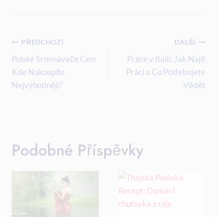
Navigace
PŘEDCHOZÍ
DALŠÍ
Pro
Polské Srovnávače Cen:
Práce v Itálii: Jak Najít
Kde Nakoupíte
Práci a Co Potřebujete
Příspěvek
Nejvýhodněji?
Vědět
Podobné Příspěvky