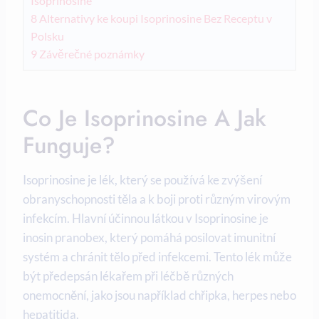
Isoprinosine
8
Alternativy ke koupi Isoprinosine Bez Receptu v
Polsku
9
Závěrečné poznámky
Co Je Isoprinosine A Jak
Funguje?
Isoprinosine je lék, který se používá ke zvýšení
obranyschopnosti těla a k boji proti různým virovým
infekcím. Hlavní účinnou látkou v Isoprinosine je
inosin pranobex, který pomáhá posilovat imunitní
systém a chránit tělo před infekcemi. Tento lék může
být předepsán lékařem při léčbě různých
onemocnění, jako jsou například chřipka, herpes nebo
hepatitida.