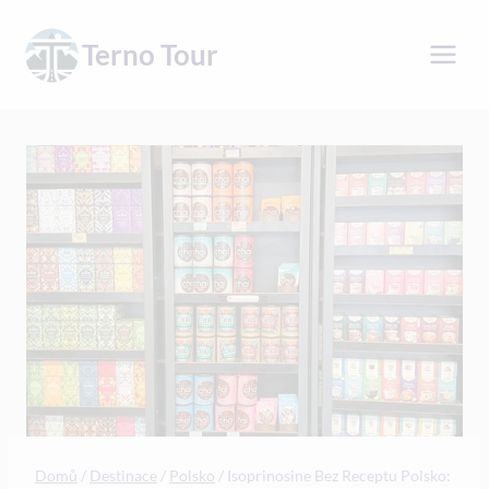
Přeskočit
na
Terno Tour
obsah
Domů
/
Destinace
/
Polsko
/
Isoprinosine Bez Receptu Polsko: