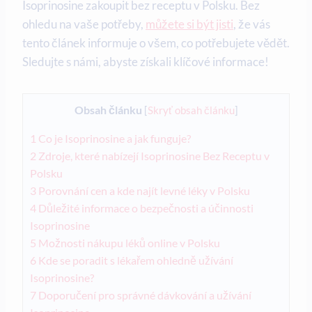
Isoprinosine zakoupit bez receptu v Polsku. Bez
ohledu na vaše potřeby,
můžete si být jisti
, že vás
tento článek informuje o všem, co potřebujete vědět.
Sledujte s námi, abyste získali klíčové informace!
Obsah článku
[
Skryť obsah článku
]
1
Co je Isoprinosine a jak funguje?
2
Zdroje, které nabízejí Isoprinosine Bez Receptu v
Polsku
3
Porovnání cen a kde najít levné léky v Polsku
4
Důležité informace o bezpečnosti a účinnosti
Isoprinosine
5
Možnosti nákupu léků online v Polsku
6
Kde se poradit s lékařem ohledně užívání
Isoprinosine?
7
Doporučení pro správné dávkování a užívání