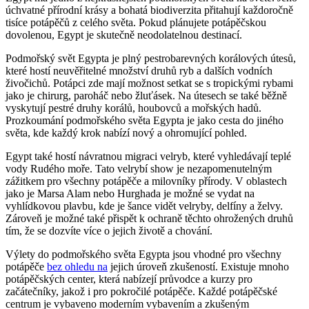
úchvatné přírodní krásy a bohatá biodiverzita přitahují každoročně
tisíce potápěčů z celého světa. Pokud plánujete potápěčskou
dovolenou, Egypt je skutečně neodolatelnou destinací.
Podmořský svět Egypta je plný pestrobarevných korálových útesů,
které hostí neuvěřitelné množství druhů ryb a dalších vodních
živočichů. Potápci zde mají možnost setkat se s tropickými rybami
jako je chirurg, paroháč nebo žluťásek. Na útesech se také běžně
vyskytují pestré druhy korálů, houbovců a mořských hadů.
Prozkoumání podmořského světa Egypta je jako cesta do jiného
světa, kde každý krok nabízí nový a ohromující pohled.
Egypt také hostí návratnou migraci velryb, které vyhledávají teplé
vody Rudého moře. Tato velrybí show je nezapomenutelným
zážitkem pro všechny potápěče a milovníky přírody. V oblastech
jako je Marsa Alam nebo Hurghada je možné se vydat na
vyhlídkovou plavbu, kde je šance vidět velryby, delfíny a želvy.
Zároveň je možné také přispět k ochraně těchto ohrožených druhů
tím, že se dozvíte více o jejich životě a chování.
Výlety do podmořského světa Egypta jsou vhodné pro všechny
potápěče
bez ohledu na
jejich úroveň zkušeností. Existuje mnoho
potápěčských center, která nabízejí průvodce a kurzy pro
začátečníky, jakož i pro pokročilé potápěče. Každé potápěčské
centrum je vybaveno moderním vybavením a zkušeným