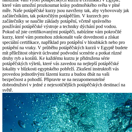
které vám umožní prozkoumat krásy podmořského světa v plné
míře. Naše potápěčské kurzy jsou navrženy tak, aby vyhovovaly jak
začátečníkům, tak pokročilým potápěčům. V kurzech pro
začátečníky se naučíte základy potápění, včetně správného
používání potápěčské výstroje a techniky dýchání pod vodou.
Pokud už jste certifikovanými potápěči, nabízíme vám pokročilé
kurzy, které vám pomohou zdokonalit vaše dovednosti a získat
speciální certifikace, například pro potápění v hloubkách nebo pro
potápění na vraky. V průběhu potápěčských kurzů v Egyptě budete
mít příležitost objevit úchvatné podvodní scenérie a potkat různé
druhy ryb a korálů. Ke každému kurzu je přidružena série
potápěčských výletů, které vás zavedou na nejlepší potápěčské
lokality v blízkosti egyptského pobřeží. Zkušení instruktoři vás
provedou jednotlivými fázemi kurzu a budou dbát na vaši
bezpečnost a pohodlí. Připravte se na nezapomenutelné
dobrodružství v jedné z nejexotičtějších potápěčských destinací na
světě.