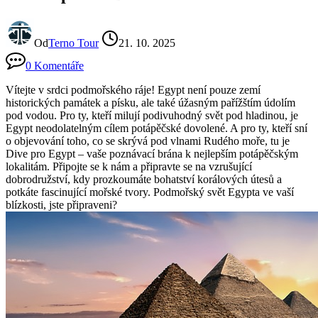
Od
Terno Tour
21. 10. 2025
0 Komentáře
Vítejte v srdci podmořského ráje! Egypt není pouze zemí
historických památek a písku, ale také úžasným pařížštím údolím
pod vodou. Pro ty, kteří milují podivuhodný svět pod hladinou, je
Egypt neodolatelným cílem potápěčské dovolené. A pro ty, kteří sní
o objevování toho, co se skrývá pod vlnami Rudého moře, tu je
Dive pro Egypt – vaše poznávací brána k nejlepším potápěčským
lokalitám. Připojte se k nám a připravte se na vzrušující
dobrodružství, kdy prozkoumáte bohatství korálových útesů a
potkáte fascinující mořské tvory. Podmořský svět Egypta ve vaší
blízkosti, jste připraveni?