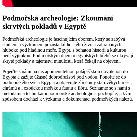
Podmořská archeologie: Zkoumání
skrytých pokladů v Egyptě
Podmořská archeologie je fascinujícím oborem, který se zabývá
studiem a výzkumem pozůstatků lidského života zahrabaných
hluboko pod hladinou moře. Egypt, s bohatou historií a kulturou,
není výjimkou. Pod mořským dnem u egyptských břehů se ukrývají
skryté poklady a tajemství minulosti, která čekají na objevení.
Pojeďte s námi na nezapomenutelnou potápěčskou dovolenou do
Egypta a zažijte úžasné dobrodružství pod vodou. Ponořte se do
podmořského světa Egypta a objevujte zříceniny starověkých měst,
chrámů a i exotickou mořskou faunu a flóru. Seznamte se s námi s
metodami a technikami podmořské archeologie a pochopíte, jakým
způsobem dochází k výzkumu a dokumentaci podmořských nálezů.