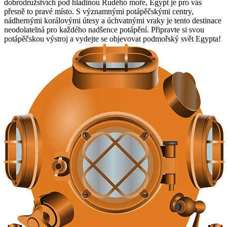
dobrodružstvích pod hladinou Rudého moře, Egypt je pro vás
přesně to pravé místo. S významnými potápěčskými centry,
nádhernými korálovými útesy a úchvatnými vraky je tento destinace
neodolatelná pro každého nadšence potápění. Připravte si svou
potápěčskou výstroj a vydejte se objevovat podmořský svět Egypta!