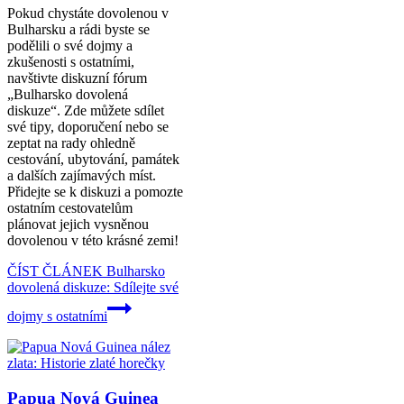
Pokud chystáte dovolenou v
Bulharsku a rádi byste se
podělili o své dojmy a
zkušenosti s ostatními,
navštivte diskuzní fórum
„Bulharsko dovolená
diskuze“. Zde můžete sdílet
své tipy, doporučení nebo se
zeptat na rady ohledně
cestování, ubytování, památek
a dalších zajímavých míst.
Přidejte se k diskuzi a pomozte
ostatním cestovatelům
plánovat jejich vysněnou
dovolenou v této krásné zemi!
ČÍST ČLÁNEK
Bulharsko
dovolená diskuze: Sdílejte své
dojmy s ostatními
Papua Nová Guinea