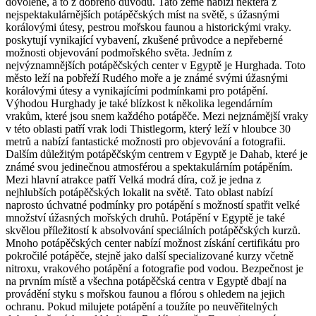
dovolené, a to z dobrého důvodu. Tato země nabízí některá z
nejspektakulárnějších potápěčských míst na světě, s úžasnými
korálovými útesy, pestrou mořskou faunou a historickými vraky.
poskytují vynikající vybavení, zkušené průvodce a nepřeberné
možnosti objevování podmořského světa. Jedním z
nejvýznamnějších potápěčských center v Egyptě je Hurghada. Toto
město leží na pobřeží Rudého moře a je známé svými úžasnými
korálovými útesy a vynikajícími podmínkami pro potápění.
Výhodou Hurghady je také blízkost k několika legendárním
vrakům, které jsou snem každého potápěče. Mezi nejznámější vraky
v této oblasti patří vrak lodi Thistlegorm, který leží v hloubce 30
metrů a nabízí fantastické možnosti pro objevování a fotografii.
Dalším důležitým potápěčským centrem v Egyptě je Dahab, které je
známé svou jedinečnou atmosférou a spektakulárním potápěním.
Mezi hlavní atrakce patří Velká modrá díra, což je jedna z
nejhlubších potápěčských lokalit na světě. Tato oblast nabízí
naprosto úchvatné podmínky pro potápění s možností spatřit velké
množství úžasných mořských druhů. Potápění v Egyptě je také
skvělou příležitostí k absolvování speciálních potápěčských kurzů.
Mnoho potápěčských center nabízí možnost získání certifikátu pro
pokročilé potápěče, stejně jako další specializované kurzy včetně
nitroxu, vrakového potápění a fotografie pod vodou. Bezpečnost je
na prvním místě a všechna potápěčská centra v Egyptě dbají na
provádění styku s mořskou faunou a flórou s ohledem na jejich
ochranu. Pokud milujete potápění a toužíte po neuvěřitelných