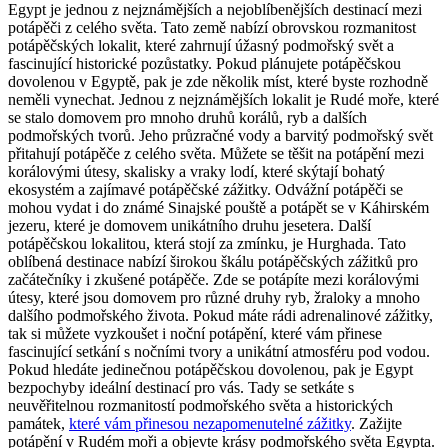
Egypt je jednou z nejznámějších a nejoblíbenějších destinací mezi
potápěči z celého světa. Tato země nabízí obrovskou rozmanitost
potápěčských lokalit, které zahrnují úžasný podmořský svět a
fascinující historické pozůstatky. Pokud plánujete potápěčskou
dovolenou v Egyptě, pak je zde několik míst, které byste rozhodně
neměli vynechat. Jednou z nejznámějších lokalit je Rudé moře, které
se stalo domovem pro mnoho druhů korálů, ryb a dalších
podmořských tvorů. Jeho průzračné vody a barvitý podmořský svět
přitahují potápěče z celého světa. Můžete se těšit na potápění mezi
korálovými útesy, skalisky a vraky lodí, které skýtají bohatý
ekosystém a zajímavé potápěčské zážitky. Odvážní potápěči se
mohou vydat i do známé Sinajské pouště a potápět se v Káhirském
jezeru, které je domovem unikátního druhu jesetera. Další
potápěčskou lokalitou, která stojí za zmínku, je Hurghada. Tato
oblíbená destinace nabízí širokou škálu potápěčských zážitků pro
začátečníky i zkušené potápěče. Zde se potápíte mezi korálovými
útesy, které jsou domovem pro různé druhy ryb, žraloky a mnoho
dalšího podmořského života. Pokud máte rádi adrenalinové zážitky,
tak si můžete vyzkoušet i noční potápění, které vám přinese
fascinující setkání s nočními tvory a unikátní atmosféru pod vodou.
Pokud hledáte jedinečnou potápěčskou dovolenou, pak je Egypt
bezpochyby ideální destinací pro vás. Tady se setkáte s
neuvěřitelnou rozmanitostí podmořského světa a historických
památek,
které vám přinesou nezapomenutelné zážitky
. Zažijte
potápění v Rudém moři a objevte krásy podmořského světa Egypta.