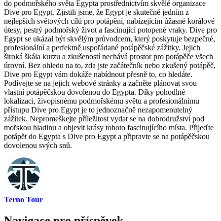
do podmořského světa Egypta prostřednictvím skvělé organizace
Dive pro Egypt. Zjistili jsme, že Egypt je skutečně jedním z
nejlepších světových cílů pro potápění, nabízejícím úžasné korálové
útesy, pestrý podmořský život a fascinující potopené vraky. Dive pro
Egypt se ukázal být skvělým průvodcem, který poskytuje bezpečné,
profesionální a perfektně uspořádané potápěčské zážitky. Jejich
široká škála kurzu a zkušeností nechává prostor pro potápěče všech
úrovní. Bez ohledu na to, zda jste začátečník nebo zkušený potápěč,
Dive pro Egypt vám dokáže nabídnout přesně to, co hledáte.
Podívejte se na jejich webové stránky a začněte plánovat svou
vlastní potápěčskou dovolenou do Egypta. Díky pohodlné
lokalizaci, živopisnému podmořskému světu a profesionálnímu
přístupu Dive pro Egypt je to jednoznačně nezapomenutelný
zážitek. Nepromeškejte příležitost vydat se na dobrodružství pod
mořskou hladinu a objevit krásy tohoto fascinujícího místa. Přijeďte
potápět do Egypta s Dive pro Egypt a připravte se na potápěčskou
dovolenou svých snů.
Terno Tour
Navigace pro příspěvek