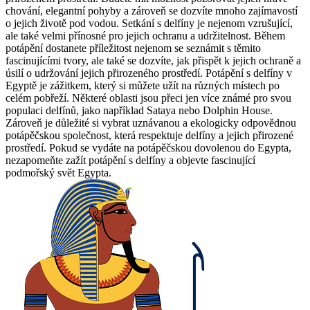
chování, elegantní pohyby a zároveň se dozvíte mnoho zajímavostí
o jejich životě pod vodou. Setkání s delfíny je nejenom vzrušující,
ale také velmi přínosné pro jejich ochranu a udržitelnost. Během
potápění dostanete příležitost nejenom se seznámit s těmito
fascinujícími tvory, ale také se dozvíte, jak přispět k jejich ochraně a
úsilí o udržování jejich přirozeného prostředí. Potápění s delfíny v
Egyptě je zážitkem, který si můžete užít na různých místech po
celém pobřeží. Některé oblasti jsou přeci jen více známé pro svou
populaci delfínů, jako například Sataya nebo Dolphin House.
Zároveň je důležité si vybrat uznávanou a ekologicky odpovědnou
potápěčskou společnost, která respektuje delfíny a jejich přirozené
prostředí. Pokud se vydáte na potápěčskou dovolenou do Egypta,
nezapomeňte zažít potápění s delfíny a objevte fascinující
podmořský svět Egypta.