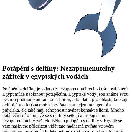
Potápění s delfíny: Nezapomenutelný
zážitek v egyptských vodách
Potápění s delfíny je jednou z nezapomenutelných zkušeností, které
Egypt může nabídnout potápěčům. Egyptské vody jsou známé svou
pestrou podmořskou faunou a flórou, a to platí i pro oblasti, kde žijí
delfíni. Tato krásná mořská zvířata jsou nejen inteligentní a
přátelská, ale také mají schopnost navázat kontakt s lidmi. Mnoho
potápěčů sní o tom, že se s delfíny setkají a prožijí s nimi
nezapomenutelný zážitek. Během potápění s delfíny v Egyptě se
vám naskytne příležitost vidět tato nádherná zvířata ve svém
přirozeném prostředí. Budete mít možnost pozorovat jejich hravé