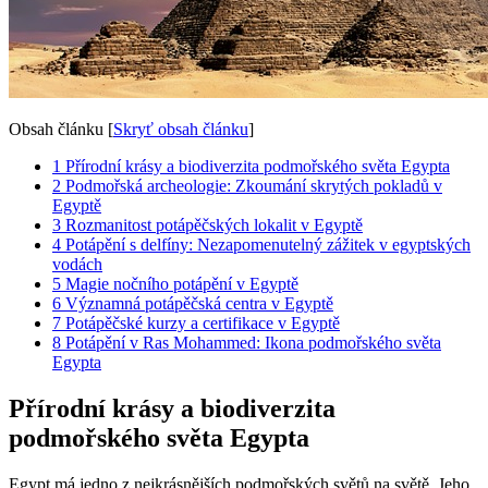
Obsah článku
[
Skryť obsah článku
]
1
Přírodní krásy a biodiverzita podmořského světa Egypta
2
Podmořská archeologie: Zkoumání skrytých pokladů v
Egyptě
3
Rozmanitost potápěčských lokalit v Egyptě
4
Potápění s delfíny: Nezapomenutelný zážitek v egyptských
vodách
5
Magie nočního potápění v Egyptě
6
Významná potápěčská centra v Egyptě
7
Potápěčské kurzy a certifikace v Egyptě
8
Potápění v Ras Mohammed: Ikona podmořského světa
Egypta
Přírodní krásy a biodiverzita
podmořského světa Egypta
Egypt má jedno z nejkrásnějších podmořských světů na světě. Jeho