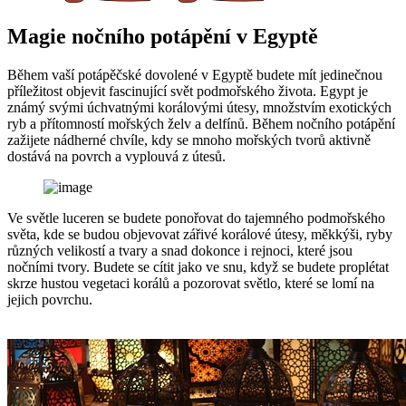
Magie nočního potápění v Egyptě
Během vaší potápěčské dovolené v Egyptě budete mít jedinečnou
příležitost objevit fascinující svět podmořského života. Egypt je
známý svými úchvatnými korálovými útesy, množstvím exotických
ryb a přítomností mořských želv a delfínů. Během nočního potápění
zažijete nádherné chvíle, kdy se mnoho mořských tvorů aktivně
dostává na povrch a vyplouvá z útesů.
Ve světle luceren se budete ponořovat do tajemného podmořského
světa, kde se budou objevovat zářivé korálové útesy, měkkýši, ryby
různých velikostí a tvary a snad dokonce i rejnoci, které jsou
nočními tvory. Budete se cítit jako ve snu, když se budete proplétat
skrze hustou vegetaci korálů a pozorovat světlo, které se lomí na
jejich povrchu.