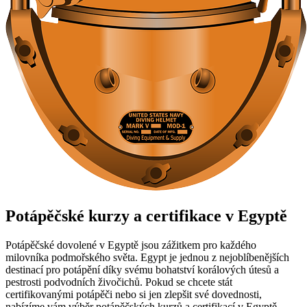
Potápěčské kurzy a certifikace v Egyptě
Potápěčské dovolené v Egyptě jsou zážitkem pro každého
milovníka podmořského světa. Egypt je jednou z nejoblíbenějších
destinací pro potápění díky svému bohatství korálových útesů a
pestrosti podvodních živočichů. Pokud se chcete stát
certifikovanými potápěči nebo si jen zlepšit své dovednosti,
nabízíme vám výběr potápěčských kurzů a certifikací v Egyptě,