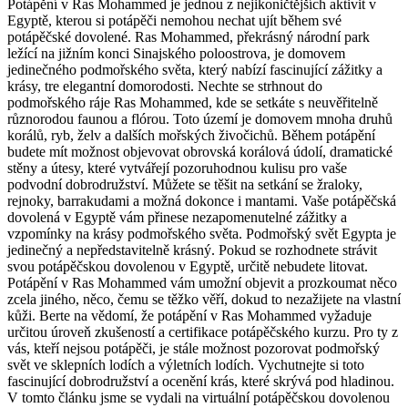
Potápění v Ras Mohammed je jednou z nejikoničtějších aktivit v
Egyptě, kterou si potápěči nemohou nechat ujít během své
potápěčské dovolené. Ras Mohammed, překrásný národní park
ležící na jižním konci Sinajského poloostrova, je domovem
jedinečného podmořského světa, který nabízí fascinující zážitky a
krásy, tre elegantní domorodosti. Nechte se strhnout do
podmořského ráje Ras Mohammed, kde se setkáte s neuvěřitelně
různorodou faunou a flórou. Toto území je domovem mnoha druhů
korálů, ryb, želv a dalších mořských živočichů. Během potápění
budete mít možnost objevovat obrovská korálová údolí, dramatické
stěny a útesy, které vytvářejí pozoruhodnou kulisu pro vaše
podvodní dobrodružství. Můžete se těšit na setkání se žraloky,
rejnoky, barrakudami a možná dokonce i mantami. Vaše potápěčská
dovolená v Egyptě vám přinese nezapomenutelné zážitky a
vzpomínky na krásy podmořského světa. Podmořský svět Egypta je
jedinečný a nepředstavitelně krásný. Pokud se rozhodnete strávit
svou potápěčskou dovolenou v Egyptě, určitě nebudete litovat.
Potápění v Ras Mohammed vám umožní objevit a prozkoumat něco
zcela jiného, něco, čemu se těžko věří, dokud to nezažijete na vlastní
kůži. Berte na vědomí, že potápění v Ras Mohammed vyžaduje
určitou úroveň zkušeností a certifikace potápěčského kurzu. Pro ty z
vás, kteří nejsou potápěči, je stále možnost pozorovat podmořský
svět ve sklepních lodích a výletních lodích. Vychutnejte si toto
fascinující dobrodružství a ocenění krás, které skrývá pod hladinou.
V tomto článku jsme se vydali na virtuální potápěčskou dovolenou