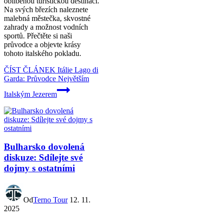
oblíbenou turistickou destinací.
Na svých březích naleznete
malebná městečka, skvostné
zahrady a možnost vodních
sportů. Přečtěte si naši
průvodce a objevte krásy
tohoto italského pokladu.
ČÍST ČLÁNEK
Itálie Lago di
Garda: Průvodce Největším
Italským Jezerem
Bulharsko dovolená
diskuze: Sdílejte své
dojmy s ostatními
Od
Terno Tour
12. 11.
2025