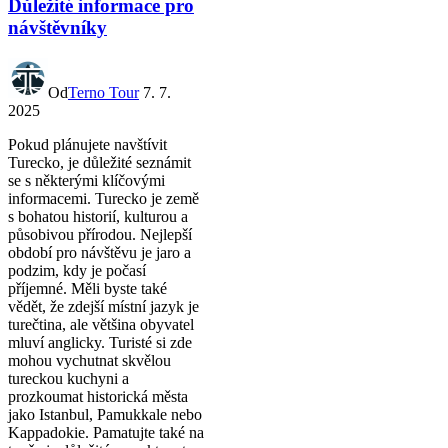
Důležité informace pro
návštěvníky
Od
Terno Tour
7. 7.
2025
Pokud plánujete navštívit
Turecko, je důležité seznámit
se s některými klíčovými
informacemi. Turecko je země
s bohatou historií, kulturou a
působivou přírodou. Nejlepší
období pro návštěvu je jaro a
podzim, kdy je počasí
příjemné. Měli byste také
vědět, že zdejší místní jazyk je
turečtina, ale většina obyvatel
mluví anglicky. Turisté si zde
mohou vychutnat skvělou
tureckou kuchyni a
prozkoumat historická města
jako Istanbul, Pamukkale nebo
Kappadokie. Pamatujte také na