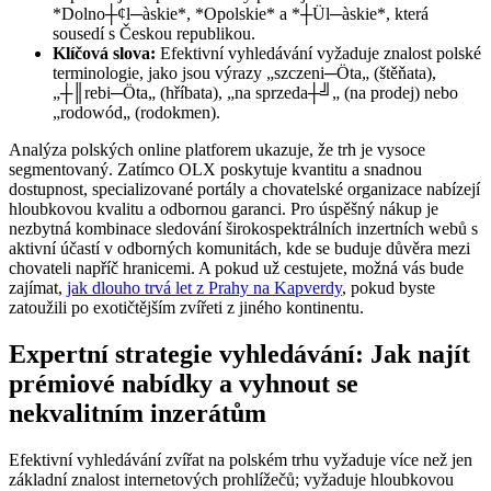
*Dolno┼¢l─àskie*, *Opolskie* a *┼Ül─àskie*, která
sousedí s Českou republikou.
Klíčová slova:
Efektivní vyhledávání vyžaduje znalost polské
terminologie, jako jsou výrazy „szczeni─Öta„ (štěňata),
„┼║rebi─Öta„ (hříbata), „na sprzeda┼╝„ (na prodej) nebo
„rodowód„ (rodokmen).
Analýza polských online platforem ukazuje, že trh je vysoce
segmentovaný. Zatímco OLX poskytuje kvantitu a snadnou
dostupnost, specializované portály a chovatelské organizace nabízejí
hloubkovou kvalitu a odbornou garanci. Pro úspěšný nákup je
nezbytná kombinace sledování širokospektrálních inzertních webů s
aktivní účastí v odborných komunitách, kde se buduje důvěra mezi
chovateli napříč hranicemi. A pokud už cestujete, možná vás bude
zajímat,
jak dlouho trvá let z Prahy na Kapverdy
, pokud byste
zatoužili po exotičtějším zvířeti z jiného kontinentu.
Expertní strategie vyhledávání: Jak najít
prémiové nabídky a vyhnout se
nekvalitním inzerátům
Efektivní vyhledávání zvířat na polském trhu vyžaduje více než jen
základní znalost internetových prohlížečů; vyžaduje hloubkovou