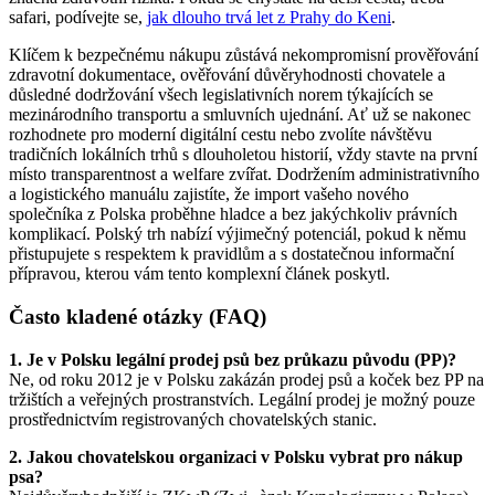
safari, podívejte se,
jak dlouho trvá let z Prahy do Keni
.
Klíčem k bezpečnému nákupu zůstává nekompromisní prověřování
zdravotní dokumentace, ověřování důvěryhodnosti chovatele a
důsledné dodržování všech legislativních norem týkajících se
mezinárodního transportu a smluvních ujednání. Ať už se nakonec
rozhodnete pro moderní digitální cestu nebo zvolíte návštěvu
tradičních lokálních trhů s dlouholetou historií, vždy stavte na první
místo transparentnost a welfare zvířat. Dodržením administrativního
a logistického manuálu zajistíte, že import vašeho nového
společníka z Polska proběhne hladce a bez jakýchkoliv právních
komplikací. Polský trh nabízí výjimečný potenciál, pokud k němu
přistupujete s respektem k pravidlům a s dostatečnou informační
přípravou, kterou vám tento komplexní článek poskytl.
Často kladené otázky (FAQ)
1. Je v Polsku legální prodej psů bez průkazu původu (PP)?
Ne, od roku 2012 je v Polsku zakázán prodej psů a koček bez PP na
tržištích a veřejných prostranstvích. Legální prodej je možný pouze
prostřednictvím registrovaných chovatelských stanic.
2. Jakou chovatelskou organizaci v Polsku vybrat pro nákup
psa?