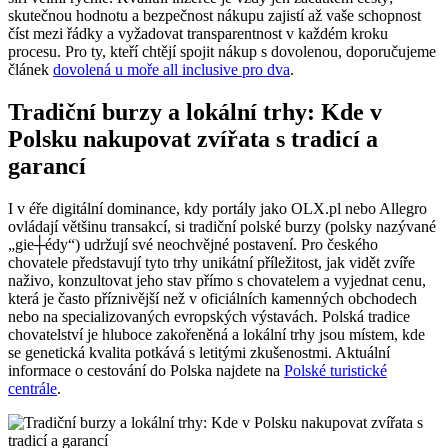
skutečnou hodnotu a bezpečnost nákupu zajistí až vaše schopnost
číst mezi řádky a vyžadovat transparentnost v každém kroku
procesu. Pro ty, kteří chtějí spojit nákup s dovolenou, doporučujeme
článek
dovolená u moře all inclusive pro dva
.
Tradiční burzy a lokální trhy: Kde v
Polsku nakupovat zvířata s tradicí a
garancí
I v éře digitální dominance, kdy portály jako OLX.pl nebo Allegro
ovládají většinu transakcí, si tradiční polské burzy (polsky nazývané
„gie┼édy“) udržují své neochvějné postavení. Pro českého
chovatele představují tyto trhy unikátní příležitost, jak vidět zvíře
naživo, konzultovat jeho stav přímo s chovatelem a vyjednat cenu,
která je často příznivější než v oficiálních kamenných obchodech
nebo na specializovaných evropských výstavách. Polská tradice
chovatelství je hluboce zakořeněná a lokální trhy jsou místem, kde
se genetická kvalita potkává s letitými zkušenostmi. Aktuální
informace o cestování do Polska najdete na
Polské turistické
centrále
.