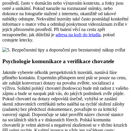
prostředí, často v domácím nebo výstavním kontextu, a fotky jsou
ostré a unikátní. Pokud narazíte na rozmazané snímky, nebo
dokonce na fotografie stažené z internetu, okamžitě od takové
nabídky odstupte. Nekvalitní inzeráty také často postrádají konkrétní
informace o matce vrhu a odmítají poskytnout videozáznam zvířat v
jejich přirozeném prostředí. Při balení věcí na cestu zpět
nezapomeňte, jak důležitá je
adresa na kufr do letadla
, pokud
cestujete letecky.
Psychologie komunikace a verifikace chovatele
Jakmile vyberete několik perspektivních inzerátů, nastává fáze
přímého kontaktu. Expertním přístupem není ptát se pouze na cenu,
ale zahájit konverzaci dotazy na povahu zvířete, socializaci a
výživu. Solidní polský chovatel (hodowca) bude mít radost z vašeho
zájmu a bude se naopak ptát vás, do jakých podmínek zvíře půjde.
Pokud chovatel na dotazy odpovídá úsečně, vyhýbá se zaslání
skenů zdravotních certifikátů nebo naléhá na rychlé složení zálohy
(zadatek) bez předchozí dokumentace, považujte to za kritický
varovný signál. Doporučuje se také prověřit název chovné stanice
na sociálních sítích a v diskusních fórech. Polská komunita
chovatelů je velmi aktivní a negativní zkušenosti se v těchto kruzích
šíří velmi rychle. Kvalitní inzerce je vždy jen začátkem cesty;