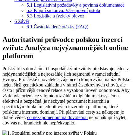
5.1
Legislativní požadavky a povinná dokumentace
5.2
Kupní smlouva: Vaše právní jistota
5.3
Logistika a fyzický převoz
6
Závěr
6.1
Často kladené otázky (FAQ)
Autoritativní průvodce polskou inzercí
zvířat: Analýza nejvýznamnějších online
platforem
Polský trh s domácími i hospodářskými zvířaty představuje jeden z
nejdynamičtějších a nejrozsáhlejších segmentů v rámci střední
Evropy. Pro české chovatele a zájemce o koupi zvířat nabízí Polsko
nejen širší genetickou základnu v rámci čistokrevných chovů, ale
často i příznivější cenové relace a vysokou úroveň odbornosti. Aby
však byla orientace v tomto rozsáhlém digitálním ekosystému
efektivní a bezpečná, je nezbytné porozumět hierarchii a
specifickým funkcím jednotlivých inzertních platforem, které
polskému internetu dominují. Při plánování cesty za nákupem je
dobré vědět,
co nezapomenout na dovolenou
nebo nákupní výlet,
aby vás na hranicích nic nepřekvapilo.