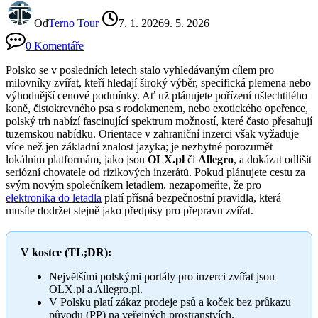
Od
Terno Tour
7. 1. 2026
9. 5. 2026
0 Komentáře
Polsko se v posledních letech stalo vyhledávaným cílem pro
milovníky zvířat, kteří hledají široký výběr, specifická plemena nebo
výhodnější cenové podmínky. Ať už plánujete pořízení ušlechtilého
koně, čistokrevného psa s rodokmenem, nebo exotického opeřence,
polský trh nabízí fascinující spektrum možností, které často přesahují
tuzemskou nabídku. Orientace v zahraniční inzerci však vyžaduje
více než jen základní znalost jazyka; je nezbytné porozumět
lokálním platformám, jako jsou
OLX.pl
či
Allegro
, a dokázat odlišit
seriózní chovatele od rizikových inzerátů. Pokud plánujete cestu za
svým novým společníkem letadlem, nezapomeňte, že pro
elektronika do letadla
platí přísná bezpečnostní pravidla, která
musíte dodržet stejně jako předpisy pro přepravu zvířat.
V kostce (TL;DR):
Největšími polskými portály pro inzerci zvířat jsou
OLX.pl a Allegro.pl.
V Polsku platí zákaz prodeje psů a koček bez průkazu
původu (PP) na veřejných prostranstvích.