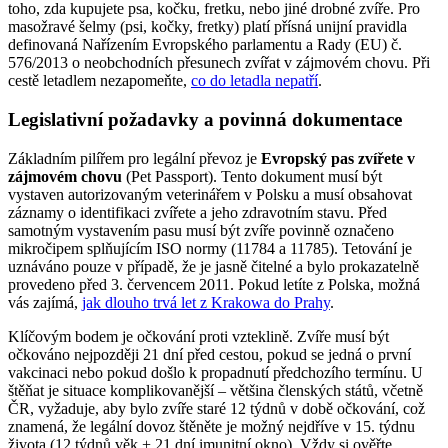
toho, zda kupujete psa, kočku, fretku, nebo jiné drobné zvíře. Pro
masožravé šelmy (psi, kočky, fretky) platí přísná unijní pravidla
definovaná Nařízením Evropského parlamentu a Rady (EU) č.
576/2013 o neobchodních přesunech zvířat v zájmovém chovu. Při
cestě letadlem nezapomeňte,
co do letadla nepatří
.
Legislativní požadavky a povinná dokumentace
Základním pilířem pro legální převoz je
Evropský pas zvířete v
zájmovém chovu
(Pet Passport). Tento dokument musí být
vystaven autorizovaným veterinářem v Polsku a musí obsahovat
záznamy o identifikaci zvířete a jeho zdravotním stavu. Před
samotným vystavením pasu musí být zvíře povinně označeno
mikročipem splňujícím ISO normy (11784 a 11785). Tetování je
uznáváno pouze v případě, že je jasně čitelné a bylo prokazatelně
provedeno před 3. červencem 2011. Pokud letíte z Polska, možná
vás zajímá,
jak dlouho trvá let z Krakowa do Prahy
.
Klíčovým bodem je očkování proti vzteklině. Zvíře musí být
očkováno nejpozději 21 dní před cestou, pokud se jedná o první
vakcinaci nebo pokud došlo k propadnutí předchozího termínu. U
štěňat je situace komplikovanější – většina členských států, včetně
ČR, vyžaduje, aby bylo zvíře staré 12 týdnů v době očkování, což
znamená, že legální dovoz štěněte je možný nejdříve v 15. týdnu
života (12 týdnů věk + 21 dní imunitní okno). Vždy si ověřte