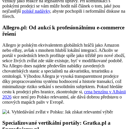
vznikly jako reakce na legislativní úpravy. Při komunikaci s
polskými prodejci se vám může hodit náš článek o tom, jaké jsou
nejčastější
polské nadávky
, abyste pochopili i neformální diskuse na
fórech.
Allegro.pl: Od aukcí k profesionálnímu e-commerce
řešení
Allegro je polským ekvivalentem globálních hráčů jako Amazon
nebo eBay, avšak s mnohem hlubší lokální integrací. Ačkoliv se
portál v posledních letech profiluje spíše jako tržiště pro nové zboží,
sekce živých zvířat zde stále existuje, byť v modifikované podobě.
Na Allegro dnes najdete především nabídky zavedených
chovatelských stanic a specialistů na akvaristiku, teraristiku a
ornitologii. Výhodou Allegra je vysoká transparentnost prodejce
díky propracovanému systému hodnocení a historie transakcí, což
minimalizuje riziko setkání s nesolidním subjektem. Pokud hledáte
cestu k prodejci přes hranice, zkontrolujte si,
cena benzínu v Albánii
2026
sice není pro Polsko relevantní, ale dává dobrou představu o
cenových mapách paliv v Evropě.
Specializované vertikální portály: Gratka.pl a