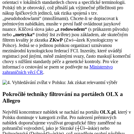
orientaci v lokálních standardech chovu a specifické terminologii.
Polský trh je obrovský, což přináší jak výjimečné příležitosti pro
nákup špičkových jedinců, tak rizika spojená s tzv.
„pseudohodowlami“ (množírnami). Chcete-li se dopracovat k
prémiovým nabídkám, musíte v první řadě ovládnout jazykové
nuance. Klíčová slova jako
„z rodowodem“
(s průkazem původu)
nebo
„metryka“
(rodný list zvířete) jsou základem, ale skutečným
filtrem kvality je zkratka
ZKwP
(Zwi─àzek Kynologiczny w
Polsce). Jedná se o jedinou polskou organizaci uznávanou
mezinárodní kynologickou federací FCI. Inzeráty, které uvádějí
registraci pod jinými, méně známými svazy, často maskují komerční
chovy s nižšími standardy péče a genetické kontroly. Pro více
informací o cestování se psem se podívejte na
Ministerstvo
zahraničních věcí ČR
.
Pokročilé techniky filtrování na portálech OLX a
Allegro
Největší koncentrace nabídek se nachází na portálu
OLX.pl
, který v
Polsku dominuje v kategorii zvířat. Pro nalezení prémiových
nabídek doporučujeme využívat geografické filtry zaměřené na
pohraniční vojvodství, jako je Slezské (┼Ül─àskie) nebo
Dolnoslezské (Dolno┼¢l─àskie), což usnadňuje osobní návštěvu