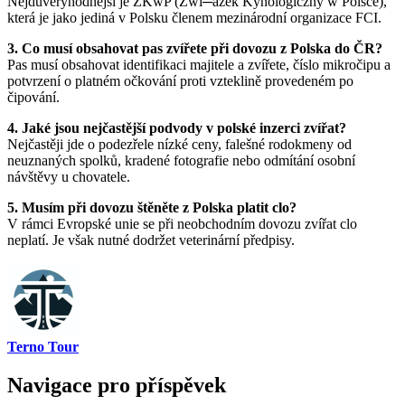
Nejdůvěryhodnější je ZKwP (Zwi─àzek Kynologiczny w Polsce),
která je jako jediná v Polsku členem mezinárodní organizace FCI.
3. Co musí obsahovat pas zvířete při dovozu z Polska do ČR?
Pas musí obsahovat identifikaci majitele a zvířete, číslo mikročipu a
potvrzení o platném očkování proti vzteklině provedeném po
čipování.
4. Jaké jsou nejčastější podvody v polské inzerci zvířat?
Nejčastěji jde o podezřele nízké ceny, falešné rodokmeny od
neuznaných spolků, kradené fotografie nebo odmítání osobní
návštěvy u chovatele.
5. Musím při dovozu štěněte z Polska platit clo?
V rámci Evropské unie se při neobchodním dovozu zvířat clo
neplatí. Je však nutné dodržet veterinární předpisy.
Terno Tour
Navigace pro příspěvek