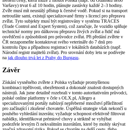
Během cesty, která může z hloubi Polska (např. od Gdaňsku nebo
Varšavy) trvat 6 až 10 hodin, plánujte zastávky každé 2–3 hodiny.
Zvíře musí mít neustálý přístup k čerstvé vodě. Pokud si na transport
netroufáte sami, existují specializované firmy s licencí pro přepravu
zvířat. Tyto subjekty musí být registrovány v systému TRACES
(Trade Control and Expert System), což zaručuje, že vozidlo splňuje
technické normy pro dálkovou přepravu živých zvířat a řidič má
osvědčení o způsobilosti pro průvodce zvířat. Při předání zvířete v
ČR nezapomeňte kontaktovat svého veterináře do 7 dnů pro
kontrolu čipu a případnou registraci v lokálních databázích (např.
Národní registr majitelů zvířat). Pro srovnání doby letu se podívejte
na
jak dlouho trvá let z Prahy do Burgasu
.
Závěr
Získání vysněného zvířete z Polska vyžaduje promyšlenou
kombinaci trpělivosti, obezřetnosti a dokonalé znalosti dostupných
nástrojů. Jak jsme detailně rozebrali v tomto autoritativním průvodci,
polské online platformy v čele s OLX.pl, Allegro a
specializovanými portály nabízejí nepřeberné množství příležitostí
pro začínající i zkušené chovatele. Úspěšná strategie však nekončí u
pouhého vyhledání inzerátu; vyžaduje schopnost efektivně filtrovat
nabídky, identifikovat prémiové chovy a striktně se vyhýbat
podezřele levným či nekvalitním inzerátům, které by mohly skrývat
značná zdravotní rizika. Pokud se chystáte na delší cestu, třeba