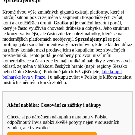
Sprzedajemy.pl
Kromě dvou výše zmíněných gigantů existují platformy, které si
udržují silnou pozici zejména v segmentu hospodářských zvířat,
koní a exotičtějších druhů.
Gratka.pl
je tradiční inzertní portál,
který je často využíván chovateli drůbeže a dobytka. Jeho struktura
je konzervativnější, ale často zde lze nalézt nabídky, které se na
modernějších platformách neobjevují.
Sprzedajemy.pl
se pak
profiluje jako sociálně orientovaný inzertní web, kde je kladen důraz
na přímý kontakt mezi prodávajícím a kupujícím bez zbytečných
prostředníků. Tento portál je oblíbený pro svou nižší míru
komercializace a často zde lze najít unikátní nabídky z venkovských
oblastí, zejména v blízkosti českých hranic (např. regiony Slezsko
nebo Dolní Slezsko). Podobně jako když zjišťujete,
kde koupit
bulharské leva v Praze
, i u nákupu zvířat v Polsku je klíčová znalost
místních směnných kurzů zlotého.
Akční nabídka: Cestování za zážitky i nákupy
Chcete si po náročném nákupním maratonu v Polsku
odpočinout? Invia nabízí skvělé pobyty nejen v sousedních
zemích, ale i v exotice.