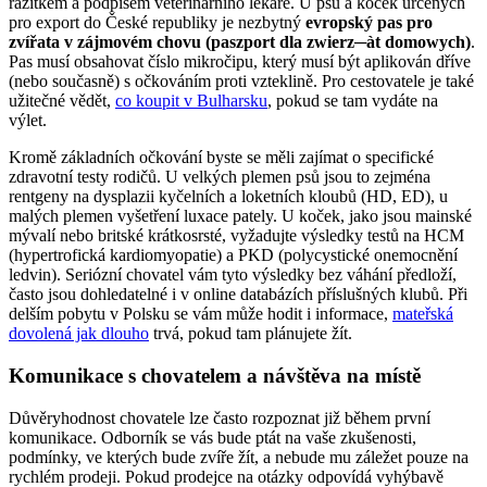
razítkem a podpisem veterinárního lékaře. U psů a koček určených
pro export do České republiky je nezbytný
evropský pas pro
zvířata v zájmovém chovu (paszport dla zwierz─àt domowych)
.
Pas musí obsahovat číslo mikročipu, který musí být aplikován dříve
(nebo současně) s očkováním proti vzteklině. Pro cestovatele je také
užitečné vědět,
co koupit v Bulharsku
, pokud se tam vydáte na
výlet.
Kromě základních očkování byste se měli zajímat o specifické
zdravotní testy rodičů. U velkých plemen psů jsou to zejména
rentgeny na dysplazii kyčelních a loketních kloubů (HD, ED), u
malých plemen vyšetření luxace pately. U koček, jako jsou mainské
mývalí nebo britské krátkosrsté, vyžadujte výsledky testů na HCM
(hypertrofická kardiomyopatie) a PKD (polycystické onemocnění
ledvin). Seriózní chovatel vám tyto výsledky bez váhání předloží,
často jsou dohledatelné i v online databázích příslušných klubů. Při
delším pobytu v Polsku se vám může hodit i informace,
mateřská
dovolená jak dlouho
trvá, pokud tam plánujete žít.
Komunikace s chovatelem a návštěva na místě
Důvěryhodnost chovatele lze často rozpoznat již během první
komunikace. Odborník se vás bude ptát na vaše zkušenosti,
podmínky, ve kterých bude zvíře žít, a nebude mu záležet pouze na
rychlém prodeji. Pokud prodejce na otázky odpovídá vyhýbavě