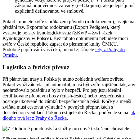
zákonná odpovědnost za vady (r─Ökojmia), ale je lepší ji mít
explicitně definovanou ve smlouvě.
Pokud kupujete zvíře s průkazem původu (rodokmenem), trvejte na
předání tzv. Exportního rodokmenu (Export Pedigree), který
vystavuje polský kynologický svaz (ZKwP – Zwi─àzek
Kynologiczny w Polsce). Bez tohoto dokumentu nebudete moci
zvíře v České republice zapsat do plemenné knihy ČMKU.
Podobné papírování vás čeká, pokud zjišťujete
lety z Prahy do
Omsku
.
Logistika a fyzický převoz
Při plánování trasy z Polska je nutno zohlednit welfare zvířete.
Pokud využíváte vlastní automobil, musí být zvíře zajištěno tak, aby
neohrožovalo posádku a bylo v bezpečí. Pro psy jsou ideální
certifikované přepravní boxy (crash-tested) nebo bezpečnostní
postroje ukotvené do zámků bezpečnostních pásů. Kočky a menší
zvířata musí cestovat výhradně v pevných přepravkách s
dostatečnou ventilací. Pokud cestujete do Řecka, podívejte se na
jak
dlouho trvá let z Prahy do Řecka
.