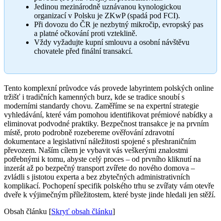
Jedinou mezinárodně uznávanou kynologickou
organizací v Polsku je ZKwP (spadá pod FCI).
Při dovozu do ČR je nezbytný mikročip, evropský pas
a platné očkování proti vzteklině.
Vždy vyžadujte kupní smlouvu a osobní návštěvu
chovatele před finální transakcí.
Tento komplexní průvodce vás provede labyrintem polských online
tržišť i tradičních kamenných burz, kde se tradice snoubí s
moderními standardy chovu. Zaměříme se na expertní strategie
vyhledávání, které vám pomohou identifikovat prémiové nabídky a
eliminovat podvodné praktiky. Bezpečnost transakce je na prvním
místě, proto podrobně rozebereme ověřování zdravotní
dokumentace a legislativní náležitosti spojené s přeshraničním
převozem. Naším cílem je vybavit vás veškerými znalostmi
potřebnými k tomu, abyste celý proces – od prvního kliknutí na
inzerát až po bezpečný transport zvířete do nového domova –
zvládli s jistotou experta a bez zbytečných administrativních
komplikací. Pochopení specifik polského trhu se zvířaty vám otevře
dveře k výjimečným příležitostem, které byste jinde hledali jen stěží.
Obsah článku
[
Skryť obsah článku
]