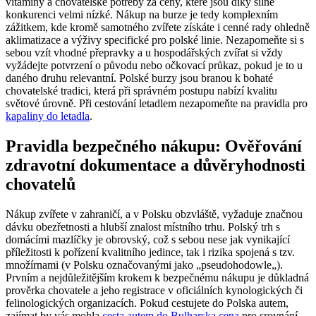
vitamíny a chovatelské potřeby za ceny, které jsou díky silné
konkurenci velmi nízké. Nákup na burze je tedy komplexním
zážitkem, kde kromě samotného zvířete získáte i cenné rady ohledně
aklimatizace a výživy specifické pro polské linie. Nezapomeňte si s
sebou vzít vhodné přepravky a u hospodářských zvířat si vždy
vyžádejte potvrzení o původu nebo očkovací průkaz, pokud je to u
daného druhu relevantní. Polské burzy jsou branou k bohaté
chovatelské tradici, která při správném postupu nabízí kvalitu
světové úrovně. Při cestování letadlem nezapomeňte na pravidla pro
kapaliny do letadla
.
Pravidla bezpečného nákupu: Ověřování
zdravotní dokumentace a důvěryhodnosti
chovatelů
Nákup zvířete v zahraničí, a v Polsku obzvláště, vyžaduje značnou
dávku obezřetnosti a hlubší znalost místního trhu. Polský trh s
domácími mazlíčky je obrovský, což s sebou nese jak vynikající
příležitosti k pořízení kvalitního jedince, tak i rizika spojená s tzv.
množírnami (v Polsku označovanými jako „pseudohodowle„).
Prvním a nejdůležitějším krokem k bezpečnému nákupu je důkladná
prověrka chovatele a jeho registrace v oficiálních kynologických či
felinologických organizacích. Pokud cestujete do Polska autem,
zajímat by vás mohla
cesta autem do Bulharska cena
pro srovnání