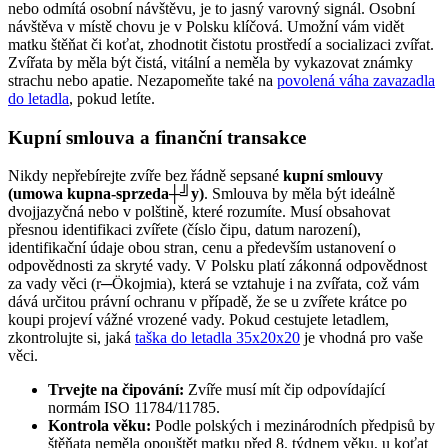
nebo odmítá osobní návštěvu, je to jasný varovný signál. Osobní
návštěva v místě chovu je v Polsku klíčová. Umožní vám vidět
matku štěňat či koťat, zhodnotit čistotu prostředí a socializaci zvířat.
Zvířata by měla být čistá, vitální a neměla by vykazovat známky
strachu nebo apatie. Nezapomeňte také na
povolená váha zavazadla
do letadla
, pokud letíte.
Kupní smlouva a finanční transakce
Nikdy nepřebírejte zvíře bez řádně sepsané
kupní smlouvy
(umowa kupna-sprzeda┼╝y)
. Smlouva by měla být ideálně
dvojjazyčná nebo v polštině, které rozumíte. Musí obsahovat
přesnou identifikaci zvířete (číslo čipu, datum narození),
identifikační údaje obou stran, cenu a především ustanovení o
odpovědnosti za skryté vady. V Polsku platí zákonná odpovědnost
za vady věci (r─Ökojmia), která se vztahuje i na zvířata, což vám
dává určitou právní ochranu v případě, že se u zvířete krátce po
koupi projeví vážné vrozené vady. Pokud cestujete letadlem,
zkontrolujte si, jaká
taška do letadla 35x20x20
je vhodná pro vaše
věci.
Trvejte na čipování:
Zvíře musí mít čip odpovídající
normám ISO 11784/11785.
Kontrola věku:
Podle polských i mezinárodních předpisů by
štěňata neměla opouštět matku před 8. týdnem věku, u koťat