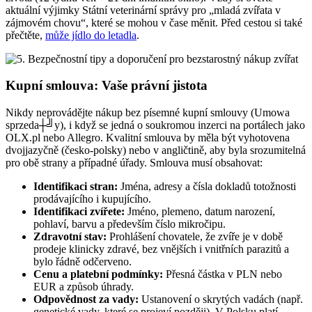
aktuální výjimky Státní veterinární správy pro „mladá zvířata v
zájmovém chovu“, které se mohou v čase měnit. Před cestou si také
přečtěte,
může jídlo do letadla
.
Kupní smlouva: Vaše právní jistota
Nikdy neprovádějte nákup bez písemné kupní smlouvy (Umowa
sprzeda┼╝y), i když se jedná o soukromou inzerci na portálech jako
OLX.pl nebo Allegro. Kvalitní smlouva by měla být vyhotovena
dvojjazyčně (česko-polsky) nebo v angličtině, aby byla srozumitelná
pro obě strany a případné úřady. Smlouva musí obsahovat:
Identifikaci stran:
Jména, adresy a čísla dokladů totožnosti
prodávajícího i kupujícího.
Identifikaci zvířete:
Jméno, plemeno, datum narození,
pohlaví, barvu a především číslo mikročipu.
Zdravotní stav:
Prohlášení chovatele, že zvíře je v době
prodeje klinicky zdravé, bez vnějších i vnitřních parazitů a
bylo řádně odčerveno.
Cenu a platební podmínky:
Přesná částka v PLN nebo
EUR a způsob úhrady.
Odpovědnost za vady:
Ustanovení o skrytých vadách (např.
genetické vady, které se projeví později). V Polsku platí