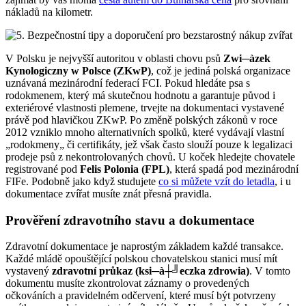
nákladů na kilometr.
V Polsku je nejvyšší autoritou v oblasti chovu psů
Zwi─àzek
Kynologiczny w Polsce (ZKwP)
, což je jediná polská organizace
uznávaná mezinárodní federací FCI. Pokud hledáte psa s
rodokmenem, který má skutečnou hodnotu a garantuje původ i
exteriérové vlastnosti plemene, trvejte na dokumentaci vystavené
právě pod hlavičkou ZKwP. Po změně polských zákonů v roce
2012 vzniklo mnoho alternativních spolků, které vydávají vlastní
„rodokmeny„ či certifikáty, jež však často slouží pouze k legalizaci
prodeje psů z nekontrolovaných chovů. U koček hledejte chovatele
registrované pod
Felis Polonia (FPL)
, která spadá pod mezinárodní
FIFe. Podobně jako když studujete
co si můžete vzít do letadla
, i u
dokumentace zvířat musíte znát přesná pravidla.
Prověření zdravotního stavu a dokumentace
Zdravotní dokumentace je naprostým základem každé transakce.
Každé mládě opouštějící polskou chovatelskou stanici musí mít
vystavený
zdravotní průkaz (ksi─à┼╝eczka zdrowia)
. V tomto
dokumentu musíte zkontrolovat záznamy o provedených
očkováních a pravidelném odčervení, které musí být potvrzeny