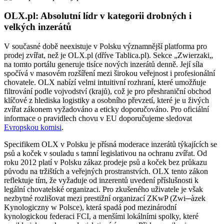
OLX.pl: Absolutní lídr v kategorii drobných i
velkých inzerátů
V současné době neexistuje v Polsku významnější platforma pro
prodej zvířat, než je OLX.pl (dříve Tablica.pl). Sekce „Zwierzaki„
na tomto portálu generuje tisíce nových inzerátů denně. Její síla
spočívá v masovém rozšíření mezi širokou veřejnost i profesionální
chovatele. OLX nabízí velmi intuitivní rozhraní, které umožňuje
filtrování podle vojvodství (krajů), což je pro přeshraniční obchod
klíčové z hlediska logistiky a osobního převzetí, které je u živých
zvířat zákonem vyžadováno a eticky doporučováno. Pro oficiální
informace o pravidlech chovu v EU doporučujeme sledovat
Evropskou komisi
.
Specifikem OLX v Polsku je přísná moderace inzerátů týkajících se
psů a koček v souladu s tamní legislativou na ochranu zvířat. Od
roku 2012 platí v Polsku zákaz prodeje psů a koček bez průkazu
původu na tržištích a veřejných prostranstvích. OLX tento zákon
reflektuje tím, že vyžaduje od inzerentů uvedení příslušnosti k
legální chovatelské organizaci. Pro zkušeného uživatele je však
nezbytné rozlišovat mezi prestižní organizací ZKwP (Zwi─àzek
Kynologiczny w Polsce), která spadá pod mezinárodní
kynologickou federaci FCI, a menšími lokálními spolky, které