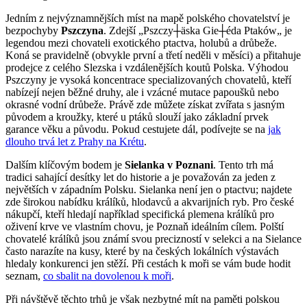
Jedním z nejvýznamnějších míst na mapě polského chovatelství je
bezpochyby
Pszczyna
. Zdejší „Pszczy┼äska Gie┼éda Ptaków„ je
legendou mezi chovateli exotického ptactva, holubů a drůbeže.
Koná se pravidelně (obvykle první a třetí neděli v měsíci) a přitahuje
prodejce z celého Slezska i vzdálenějších koutů Polska. Výhodou
Pszczyny je vysoká koncentrace specializovaných chovatelů, kteří
nabízejí nejen běžné druhy, ale i vzácné mutace papoušků nebo
okrasné vodní drůbeže. Právě zde můžete získat zvířata s jasným
původem a kroužky, které u ptáků slouží jako základní prvek
garance věku a původu. Pokud cestujete dál, podívejte se na
jak
dlouho trvá let z Prahy na Krétu
.
Dalším klíčovým bodem je
Sielanka v Poznani
. Tento trh má
tradici sahající desítky let do historie a je považován za jeden z
největších v západním Polsku. Sielanka není jen o ptactvu; najdete
zde širokou nabídku králíků, hlodavců a akvarijních ryb. Pro české
nákupčí, kteří hledají například specifická plemena králíků pro
oživení krve ve vlastním chovu, je Poznaň ideálním cílem. Polští
chovatelé králíků jsou známí svou precizností v selekci a na Sielance
často narazíte na kusy, které by na českých lokálních výstavách
hledaly konkurenci jen stěží. Při cestách k moři se vám bude hodit
seznam,
co sbalit na dovolenou k moři
.
Při návštěvě těchto trhů je však nezbytné mít na paměti polskou