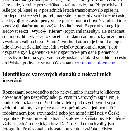
chovatele, která je pro verifikaci kvality nezbytná. Při procházení
Allegro.pl, které se v posledních letech transformovalo spíše na
prodej chovatelských potřeb, narazíte na inzeráty zvířat méně často,
ale bývají zde zastoupeny velké profesionální chovné stanice, které
využívají platformu pro zvýšení viditelnosti. Expertní strategií je
sledovat sekci
„Wyró┼╝nione“
(topované inzeráty), ale nenechat
se jimi ošálit – vysoký rozpočet na reklamu automaticky neznamená
vysokou kvalitu chovu. Skutečným indikátorem je hloubka popisu,
kde chovatel detailně rozvádí výsledky zdravotních testů (např.
dysplazie kyčlí, genetické vady specifické pro dané plemeno) a
úspěchy rodičů na výstavách či zkouškách. Pokud si balíte na cestu
do Polska, podívejte se na náš seznam,
co sebou na dovolenou
.
Identifikace varovných signálů a nekvalitních
inzerátů
Rozpoznání podvodného nebo nekvalitního inzerátu je klíčovou
dovedností pro bezpečný nákup. Prvním varovným signálem je
podezřele nízká cena. Polští chovatelé špičkových zvířat si jsou
vědomi hodnoty své práce a ceny u prémiových jedinců s FCI
rodokmenem jsou srovnatelné nebo jen mírně nižší než v České
republice. Pokud inzerát nabízí „čistokrevná štěňata bez PP“, téměř
vždy se jedná o neetický chov. Dalším znakem nekvality jsou
fotografie. Profesionální chovatel prezentuje zvířata v čistém