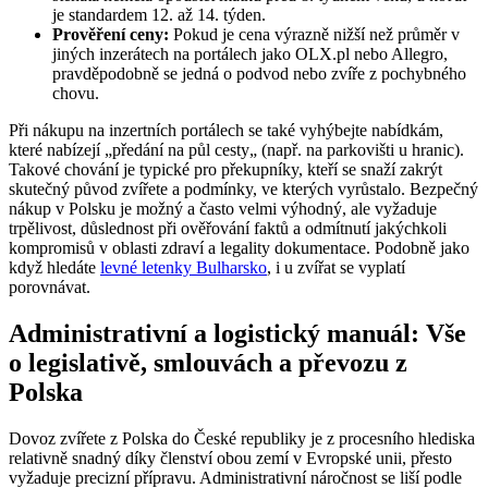
je standardem 12. až 14. týden.
Prověření ceny:
Pokud je cena výrazně nižší než průměr v
jiných inzerátech na portálech jako OLX.pl nebo Allegro,
pravděpodobně se jedná o podvod nebo zvíře z pochybného
chovu.
Při nákupu na inzertních portálech se také vyhýbejte nabídkám,
které nabízejí „předání na půl cesty„ (např. na parkovišti u hranic).
Takové chování je typické pro překupníky, kteří se snaží zakrýt
skutečný původ zvířete a podmínky, ve kterých vyrůstalo. Bezpečný
nákup v Polsku je možný a často velmi výhodný, ale vyžaduje
trpělivost, důslednost při ověřování faktů a odmítnutí jakýchkoli
kompromisů v oblasti zdraví a legality dokumentace. Podobně jako
když hledáte
levné letenky Bulharsko
, i u zvířat se vyplatí
porovnávat.
Administrativní a logistický manuál: Vše
o legislativě, smlouvách a převozu z
Polska
Dovoz zvířete z Polska do České republiky je z procesního hlediska
relativně snadný díky členství obou zemí v Evropské unii, přesto
vyžaduje precizní přípravu. Administrativní náročnost se liší podle