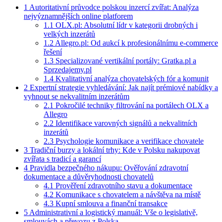
1
Autoritativní průvodce polskou inzercí zvířat: Analýza
nejvýznamnějších online platforem
1.1
OLX.pl: Absolutní lídr v kategorii drobných i
velkých inzerátů
1.2
Allegro.pl: Od aukcí k profesionálnímu e-commerce
řešení
1.3
Specializované vertikální portály: Gratka.pl a
Sprzedajemy.pl
1.4
Kvalitativní analýza chovatelských fór a komunit
2
Expertní strategie vyhledávání: Jak najít prémiové nabídky a
vyhnout se nekvalitním inzerátům
2.1
Pokročilé techniky filtrování na portálech OLX a
Allegro
2.2
Identifikace varovných signálů a nekvalitních
inzerátů
2.3
Psychologie komunikace a verifikace chovatele
3
Tradiční burzy a lokální trhy: Kde v Polsku nakupovat
zvířata s tradicí a garancí
4
Pravidla bezpečného nákupu: Ověřování zdravotní
dokumentace a důvěryhodnosti chovatelů
4.1
Prověření zdravotního stavu a dokumentace
4.2
Komunikace s chovatelem a návštěva na místě
4.3
Kupní smlouva a finanční transakce
5
Administrativní a logistický manuál: Vše o legislativě,
smlouvách a převozu z Polska