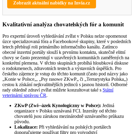
Zobrazit aktuální nabídky na Invia.cz
Kvalitativní analýza chovatelských fór a komunit
Pro expertní úroveň vyhledávání zvířat v Polsku nelze opomenout
úzce specializovaná fóra a Facebookové skupiny, které v posledních
letech přebírají roli primárního informačního kanálu. Zatímco
obecné inzertní portály slouží k prvnímu kontaktu, skutečně elitní
chovy se často prezentují v uzavřených komunitách zaměřených na
konkrétní plemena. V těchto skupinách probíhá hloubková diskuse
o rodokmenech, zdravotních testech a výstavních úspěších. Pro
českého zájemce je vstup do těchto komunit (často pod názvy jako
„Konie w Polsce„, „Psy rasowe ZKwP„ či „Terrarystyka Polska„)
cestou k získání nejkvalitnějších jedinců s jasnou historií. Odborné
rady ohledně zdraví zvířat můžete konzultovat také s
Státní
veterinární správou ČR
.
ZKwP (Zwi─àzek Kynologiczny w Polsce):
Jediná
organizace v Polsku uznávaná FCI. Inzeráty od těchto
chovatelů jsou zárukou mezinárodně uznávaného průkazu
původu.
Lokalizace:
Při vyhledávání na polských portálech
doporučujeme používat filtry pro vojvodství