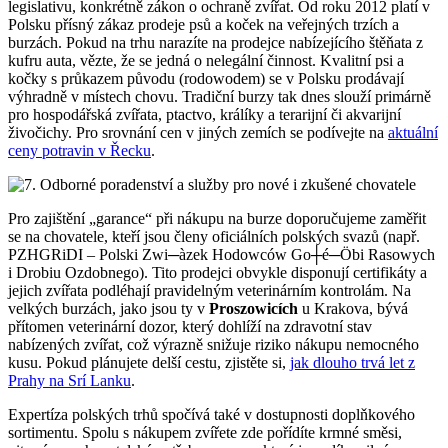
legislativu, konkrétně zákon o ochraně zvířat. Od roku 2012 platí v
Polsku přísný zákaz prodeje psů a koček na veřejných trzích a
burzách. Pokud na trhu narazíte na prodejce nabízejícího štěňata z
kufru auta, vězte, že se jedná o nelegální činnost. Kvalitní psi a
kočky s průkazem původu (rodowodem) se v Polsku prodávají
výhradně v místech chovu. Tradiční burzy tak dnes slouží primárně
pro hospodářská zvířata, ptactvo, králíky a terarijní či akvarijní
živočichy. Pro srovnání cen v jiných zemích se podívejte na
aktuální
ceny potravin v Řecku
.
Pro zajištění „garance“ při nákupu na burze doporučujeme zaměřit
se na chovatele, kteří jsou členy oficiálních polských svazů (např.
PZHGRiDI – Polski Zwi─àzek Hodowców Go┼é─Öbi Rasowych
i Drobiu Ozdobnego). Tito prodejci obvykle disponují certifikáty a
jejich zvířata podléhají pravidelným veterinárním kontrolám. Na
velkých burzách, jako jsou ty v
Proszowicích
u Krakova, bývá
přítomen veterinární dozor, který dohlíží na zdravotní stav
nabízených zvířat, což výrazně snižuje riziko nákupu nemocného
kusu. Pokud plánujete delší cestu, zjistěte si,
jak dlouho trvá let z
Prahy na Srí Lanku
.
Expertíza polských trhů spočívá také v dostupnosti doplňkového
sortimentu. Spolu s nákupem zvířete zde pořídíte krmné směsi,