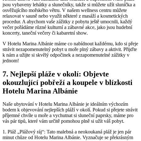
jsou vybaveny lehátky a ‍slunečníky, takže⁤ si můžete ⁢užít⁤ sluníčka ‌a​
osvěžujícího mořského větru. V našem wellness centru můžete
⁢relaxovat v sauně nebo ‍využít některé z​ masáží a​ kosmetických
procedur. ⁤A abychom ⁢vaše zážitky ⁤z‌ pobytu ještě umocnili, každý
večer pořádáme ‍různé kulturní​ a ​zábavné akce, ⁣jako⁢ jsou hudební ​
koncerty, taneční večery‍ či kabaretní show.
V Hotelu Marina Albánie‍ máme⁤ co ​nabídnout každému, kdo si ⁤přeje
strávit nezapomenutelný pobyt u ‍moře⁣ plný ​zábavy a aktivit. Přijďte⁢
k nám a užijte si skvělý odpočinek a nezapomenutelné‍ zážitky ⁣v
jednom!
7. ⁢Nejlepší pláže v okolí: Objevte ​
okouzlující pobřeží a⁣ koupele ‌v​ blízkosti
Hotelu Marina Albánie
Naše⁣ ubytování​ v Hotelu Marina⁤ Albánie⁤ je ‍ideálním výchozím
bodem⁣ k objevování nejlepších pláží ‌v ‍okolí. Pokud si přejete strávit
příjemné chvíle u‌ moře a vychutnat⁤ si‍ sluneční paprsky, máme ⁣pro
vás ​pár tipů, které vám určitě‍ pomohou plně⁢ si⁣ užít váš pobyt.
1. Pláž „Plážový ráj“: Tato malebná⁣ a neokoukaná pláž je jen pár
minut chůze od Hotelu Marina Albánie. Vyznačuje se překrásným