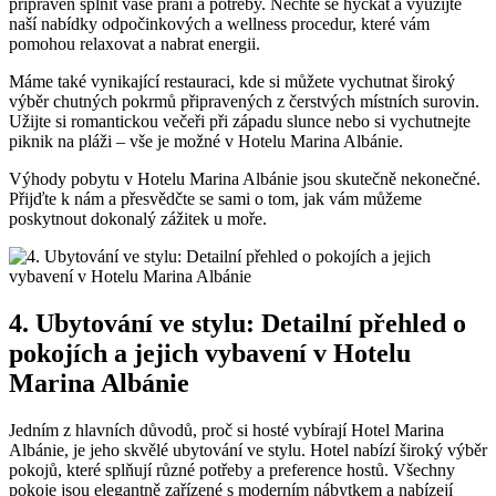
připraven splnit vaše přání a ⁤potřeby. Nechte ‍se‌ hýčkat a využijte⁤
naší nabídky odpočinkových a wellness procedur,⁤ které ⁢vám
pomohou relaxovat a nabrat energii.
Máme také vynikající ⁤restauraci, kde si​ můžete vychutnat⁤ široký
‍výběr​ chutných pokrmů připravených ⁤z čerstvých místních surovin.
Užijte ‍si romantickou večeři ​při ⁢západu slunce ⁣nebo si vychutnejte‍
piknik na pláži – vše ⁢je možné v Hotelu​ Marina⁢ Albánie.
Výhody ‍pobytu v Hotelu ‌Marina Albánie jsou skutečně nekonečné.
Přijďte‍ k nám a přesvědčte se‌ sami o tom, jak vám můžeme
poskytnout ⁣dokonalý zážitek u moře.
4.‍ Ubytování ⁤ve stylu: Detailní přehled⁢ o
pokojích a jejich vybavení‍ v Hotelu
⁣Marina Albánie
Jedním z hlavních ⁣důvodů, proč ⁣si hosté vybírají‍ Hotel‍ Marina
Albánie, je⁤ jeho skvělé ubytování ve stylu. Hotel nabízí široký výběr
pokojů, které splňují různé⁣ potřeby ‍a preference hostů.‌ Všechny
pokoje jsou elegantně ​zařízené s​ moderním ​nábytkem a ‍nabízejí⁣