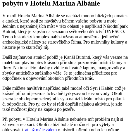
pobytu v Hotelu Marina‍ Albánie
V okolí Hotelu Marina Albánie se nachází ⁤mnoho blízkých ⁢památek
a atrakcí, které ⁣stojí za návštěvu během vašeho pobytu u moře.​
Jedním z nejznámějších míst‍ v ‌této oblasti je například Národní park‌
Butrint, který je zapsán na seznamu světového dědictví⁢ UNESCO. ​
Tento historický komplex nabízí úžasnou atmosféru a ​jedinečné
⁣archeologické nálezy ze starověkého Říma.⁣ Pro milovníky kultury a‍
historie je to skutečný ráj.
Další‍ zajímavou⁣ atrakcí poblíž ⁢je Kanál Butrinti,‌ který vás vezme na
malebnou plavbu‍ přes krásnou přírodu a pozorování⁤ místní fauny a
flory. Na trase této‍ plavby uvidíte úchvatné laguny, mangrovníky a
zbytky ⁣antického ⁤strážního věže. Je ‌to jedinečná příležitost pro
odpočinek ⁢a‌ objevování okolních přírodních krás.
Dále můžete navštívit⁤ například také modré oči ‌Syri i Kaltër, což je
krásné přírodní‌ jezero s‍ úchvatně tyrkysovou barvou vody. Okolí
jezera ⁣je obklopeno zelenými lesy a‍ nabízí ideální ‍místo‍ pro piknik⁢
či odpočinek. Pro ty, ⁤co by si rádi dopřáli nějakou aktivitu,​ je zde
také možnost jízdy na kajaku po jezeře.
Při pobytu v Hotelu Marina Albánie nebudete mít problém najít ⁣si
⁢zábavu a relaxaci. Okolí nabízí‌ bohaté ​možnosti pro výlety ⁤a
objevování,
ať už máte zájem
o historii, ​přírodu​ nebo jen pěkné