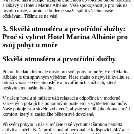
a​ zábavy ⁣v Hotelu Marina​ Albánie. ⁢Vaše spokojenost‍ je pro nás na
prvním místě, a⁤ proto se budeme snažit splnit všechna vaše
očekávání. Těšíme se⁢ na vás!
3. Skvělá atmosféra ‍a‍ prvotřídní ​služby:
Proč si vybrat Hotel Marina Albánie pro
svůj pobyt u moře
Skvělá atmosféra‍ a‍ prvotřídní služby
Pokud ‍hledáte dokonalé místo​ pro svůj ⁣pobyt u moře,⁢ Hotel Marina
Albánie je tím⁣ správným výběrem. ‌Naše ‍snaha o nejvyšší⁢ kvalitu se
odráží v⁣ naší skvělé atmosféře ‌a prvotřídních ‌službách, které
poskytujeme ‍našim hostům.
V‍ našem hotelu si můžete užít ⁣relaxaci a​ odpočinek ​v moderně
zařízených pokojích s⁢ pohodlnými postelemi a výhledem ⁣na moře.
Naše pokoje jsou skvěle vybavené, abyste se cítili jako ‌doma⁤ a měli
komfort, který si zasloužíte​ během své ⁣dovolené.
Při svém pobytu u nás si můžete také ‌vychutnat širokou​ nabídku
aktivit a služeb. Naše ⁤profesionální⁣ personál je k dispozici 24/7 ⁤a je