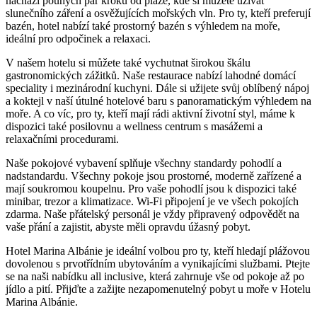
nachází pouhých ‍pár kroků od pláže, kde si ​můžete užívat
slunečního záření ‍a osvěžujících mořských vln. Pro ty, kteří preferují
bazén, hotel nabízí také​ prostorný bazén s výhledem na moře,
ideální pro odpočinek ⁤a relaxaci.‌
V⁢ našem‍ hotelu⁣ si ‍můžete také⁢ vychutnat širokou škálu
gastronomických‍ zážitků. Naše restaurace nabízí lahodné domácí
speciality ‍i‌ mezinárodní kuchyni. Dále ‌si​ užijete⁣ svůj⁢ oblíbený nápoj​
a koktejl ⁣v naší útulné⁣ hotelové baru s panoramatickým výhledem na‌
moře.‍ A co⁤ víc, pro ty,⁣ kteří mají rádi‍ aktivní životní styl, máme k
dispozici také posilovnu ⁣a wellness centrum s ‍masážemi a
relaxačními procedurami.
Naše pokojové vybavení ‍splňuje ‍všechny ​standardy pohodlí a⁢
nadstandardu. Všechny pokoje jsou⁤ prostorné, moderně‍ zařízené⁢ a
mají soukromou koupelnu. Pro vaše pohodlí jsou k​ dispozici také
minibar, ⁢trezor a klimatizace. Wi-Fi připojení je ve všech pokojích
zdarma. Naše přátelský personál je vždy připravený odpovědět na
⁣vaše přání a zajistit,​ abyste ⁢měli opravdu úžasný pobyt.
Hotel Marina Albánie ‌je ‌ideální ⁢volbou pro ty, kteří hledají plážovou
⁣dovolenou s prvotřídním ​ubytováním⁤ a⁢ vynikajícími ⁣službami. ⁤Ptejte
se na ‍naši nabídku all inclusive, která zahrnuje ⁣vše ‌od pokoje až po‌
jídlo a pití. ⁣Přijďte a⁢ zažijte nezapomenutelný pobyt u moře v Hotelu
Marina ‌Albánie.