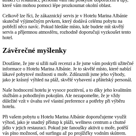
které vám mohou pomoci‍ lépe prozkoumat okolní oblast.
Celkově lze říci, že zákaznický servis je v Hotelu Marina Albánie
⁤skutečně výjimečným⁣ prvkem,​ který dodává celému pobytu⁢ na
pobřeží něco navíc.⁢ Pokud ⁤hledáte místo, kde budete mít skvělý ​
servis a příjemnou​ atmosféru, rozhodně​ doporučuji vyzkoušet tento
hotel.
Závěrečné myšlenky
Doufáme, že jste‌ si užili naši​ recenzi a že jsme⁤ vám​ poskytli ⁢užitečné
informace ⁤o Hotelu Marina Albánie. Je to skvělé místo, které nabízí
lákavé ⁢pobytové⁢ možnosti u⁤ moře. Zdůraznili jsme jeho výhody,
jako ‍je krásný ⁤výhled na pláž,⁣ skvělé ​vybavení a⁢ přátelský personál.
Naše ‌hodnocení hotelu je vysoce pozitivní, a to díky jeho kvalitním
službám a pohodlným pokojům. Ale⁤ nezapomeňte, že ⁢je​ vždy
důležité vzít v úvahu své vlastní preference a potřeby při výběru
hotelu.
Při ‌vašem pobytu u​ Hotelu‌ Marina Albánie doporučujeme využít
výhod, ‍jako‍ je snadný přístup ⁣k pláži, wellness centrum a⁢ chutné‍
jídlo​ v‌ jejich restauraci.⁢ Pokud jste fanoušky aktivit u moře, ⁤potěší​
vás plno možností, od surfingu až po​ projížďky ⁤vodním​ skútrem.