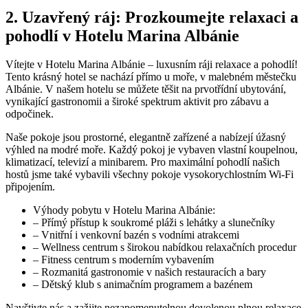
2. Uzavřený ‍ráj: Prozkoumejte relaxaci ⁢a
pohodlí‌ v ⁤Hotelu Marina Albánie
Vítejte v Hotelu Marina Albánie⁤ – luxusním ráji relaxace a pohodlí!
Tento ⁤krásný⁣ hotel‌ se nachází přímo u ‌moře, v malebném městečku
Albánie. ⁢V našem hotelu ​se můžete těšit‌ na prvotřídní‌ ubytování,
vynikající gastronomii ⁣a široké ​spektrum aktivit‍ pro zábavu a
odpočinek.
Naše pokoje jsou​ prostorné, elegantně zařízené⁢ a nabízejí úžasný​
výhled na​ modré moře.⁤ Každý pokoj je vybaven vlastní ⁣koupelnou,
klimatizací, televizí⁤ a⁢ minibarem. Pro ⁣maximální pohodlí našich
‌hostů⁢ jsme také vybavili⁣ všechny pokoje vysokorychlostním Wi-Fi⁢
připojením.
Výhody pobytu v ​Hotelu Marina Albánie:
– Přímý ‌přístup k‌ soukromé pláži s lehátky ​a slunečníky
– Vnitřní i‌ venkovní bazén s‍ vodními atrakcemi
– Wellness centrum​ s‍ širokou nabídkou relaxačních procedur
– Fitness centrum‌ s ⁢moderním ​vybavením
– Rozmanitá⁣ gastronomie v našich restauracích a ⁣bary
– Dětský klub s animačním programem a bazénem
Navštivte ⁤nás a zažijte nezapomenutelnou‍ dovolenou plnou relaxace