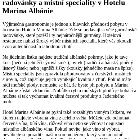
radovánky⁢ a místní speciality v Hotelu⁤
Marina ‌Albánie
Výjimečná gastronomie je jednou z hlavních předností pobytu v
luxusním Hotelu‌ Marina Albánie. ​Zde se‍ podávají skvělé ⁣gurmánské‍
radovánky, které potěší‌ i ⁣ty nejnáročnější gurmány. Hotelová
restaurace‍ nabízí široký výběr místních specialit, které vás okouzlí
svou‌ autentičností a ⁣lahodnou chutí.
Na jídelním lístku najdete⁣ tradiční albánské pokrmy, jako je tave
kosi (pečená⁣ jehněčí sýrová⁢ směs), byrek (tradiční albánský plněný
⁢listový šátek) nebo⁤ jagněčí⁢ šišky (kousky jehněčího masa na špíze).
Místní speciality jsou zpravidla⁣ připravovány z‌ čerstvých ‌místních
surovin, což ‌zajišťuje jejich vynikající⁤ kvalitu a chuť. Pokud⁢ máte
rádi mořské plody, nemusíte ⁢se ⁣bát, že byste při pobytu u ​Marina⁣
Albánie zůstali zklamáni.‍ Nabídka ryb ‍a mořských plodů⁤ je ‍bohatá ‌a
můžete si⁣ tak ​vychutnat kvalitní čerstvé produkty z Jaderského
moře.
Hotel Marina Albánie se ⁤pyšní také rozsáhlým vinným lístkem, ve
kterém najdete⁤ vybraná ‌vína ⁢z‍ celého světa. Můžete zde ochutnat
červená⁤ vína,⁣ bílá vína, ⁢růžová vína nebo ⁣se věnovat degustaci
místního albánského vína. Pokud nevíte, jaké víno⁤ si⁢ vybrat,
neváhejte se poradit s‍ naším ⁤sommeliérem, který vám ochotně