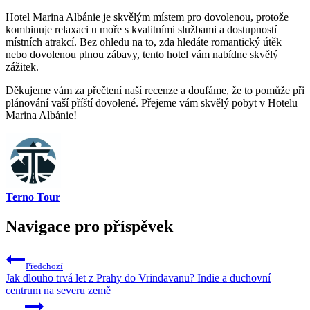
Hotel Marina Albánie​ je skvělým⁤ místem pro‍ dovolenou, protože
kombinuje relaxaci​ u moře s kvalitními službami a ‍dostupností⁣
místních atrakcí. Bez ohledu ⁣na to, zda‍ hledáte romantický⁤ útěk
nebo dovolenou plnou zábavy, tento hotel vám nabídne skvělý⁢
zážitek.
Děkujeme vám ‍za přečtení naší recenze a doufáme, že to pomůže‍ při
plánování vaší příští⁣ dovolené. Přejeme ⁤vám skvělý pobyt ⁢v Hotelu
Marina ⁤Albánie!
Terno Tour
Navigace pro příspěvek
Předchozí
Jak dlouho trvá let z Prahy do Vrindavanu? Indie a duchovní
centrum na severu země