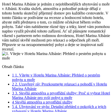
Hotel Marina Albánie je jedním⁢ z nejoblíbenějších ubytování u moře
v⁤ Albánii.⁢ Kvalita ​služeb, atmosféra a pohodlné pokoje dělají z
tohoto hotelu skutečný příjemný domov pro ​každého cestovatele. V
tomto ⁢článku se podíváme na recenze a hodnocení tohoto hotelu,‍
abyste měli představu o tom, co můžete očekávat‌ během svého
pobytu. Také vám ⁢nabídneme různé tipy ‍a triky, které vám pomohou
naplno ‌využít půvabů tohoto zařízení.⁤ Ať už plánujete‍ romantický
víkend s partnerem nebo rodinnou ⁤dovolenou, Hotel Marina ‌Albánie
⁣vám⁣ nabízí ‌skvělé možnosti pro relaxaci a​ odpočinek při moři.
⁤Připravte se na nezapomenutelný pobyt a ⁤dejte se ‍inspirovat naší
recenzí.
Obsah článku
1
1. Vítejte v ⁣Hotelu Marina⁤ Albánie: Přehled o pestrém
pobytu u ‍moře
2
2. Uzavřený ‍ráj: Prozkoumejte relaxaci ⁢a pohodlí‌ v ⁤Hotelu
Marina Albánie
3
3. Skvělá atmosféra ‍a‍ prvotřídní ​služby: Proč si vybrat Hotel
Marina Albánie pro svůj pobyt u moře
4
Skvělá atmosféra‍ a‍ prvotřídní služby
5
4.‍ Ubytování ⁤ve stylu: Detailní přehled⁢ o pokojích a jejich
vybavení‍ v Hotelu ⁣Marina Albánie