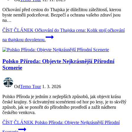
Očkování před cestou do Thajska je důležitou záležitostí, kterou
byste neměli podceňovat. Bezpečí a ochrana vašeho zdraví jsou
na…
ČÍST ČLÁNEK
Očkování do Thajska cena: Kolik stojí očkování
na thajskou dovolenou.
Polsko Příroda: Objevte Nejkrásnější Přírodní
Scenerie
Od
Terno Tour
1. 3. 2026
Polsko Příroda je jedním z nejlepších způsobů, jak objevit krásu
české krajiny. S úchvatnými scenériemi od hor po lesy, je to skvělý
způsob, jak se ponořit do přírodního prostředí a zažít nádheru
českého venkova.
ČÍST ČLÁNEK
Polsko Příroda: Objevte Nejkrásnější Přírodní
Scenerie