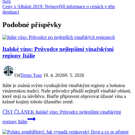
Další
Ceny v Albánii 2019: Nejnovější informace o cenách v této
destinaci
Podobné příspěvky
Italské víno: Průvodce nejlepšími vinařskými
regiony Itálie
Od
Terno Tour
19. 4. 2026
9. 5. 2026
Itálie je známá svými vynikajícími vinařskými regiony a bohatou
vinárenskou tradicí. Naše průvodce přináší nejlepší vinařské oblasti,
které stojí za návštěvu. Buďte připraveni objevovat úžasné vína a
krásné krajiny tohoto úžasného země.
ČÍST ČLÁNEK
Italské víno: Průvodce nejlepšími vinařskými
regiony Itálie