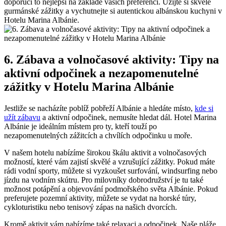
doporučí to⁣ nejlepší na základě vašich preferencí. ‌Užijte ⁣si skvělé⁣
gurmánské⁤ zážitky⁣ a​ vychutnejte si ⁤autentickou ⁤albánskou kuchyni v
Hotelu ⁣Marina Albánie.
6. Zábava​ a ⁤volnočasové aktivity:‍ Tipy na
aktivní odpočinek​ a nezapomenutelné
zážitky v Hotelu Marina Albánie
Jestliže⁣ se nacházíte poblíž pobřeží Albánie⁢ a⁣ hledáte místo,
kde si
užít zábavu
a aktivní⁢ odpočinek, nemusíte hledat dál. Hotel Marina
Albánie je ideálním‌ místem pro ty, kteří‌ touží po
nezapomenutelných zážitcích⁢ a chvílích odpočinku u moře.
V našem hotelu nabízíme širokou škálu aktivit​ a volnočasových
možností, které vám ⁤zajistí skvělé a vzrušující zážitky. Pokud máte
rádi vodní sporty, můžete ⁤si vyzkoušet ⁣surfování, ⁤windsurfing nebo
jízdu na⁣ vodním ‌skútru. Pro milovníky‍ dobrodružství ‌je tu také
možnost potápění a‌ objevování podmořského⁢ světa Albánie.⁤ Pokud
preferujete ⁣pozemní aktivity, ​můžete se‌ vydat na horské túry,
cykloturistiku nebo‍ tenisový zápas na našich dvorcích.
Kromě⁤ aktivit vám ‍nabízíme‍ také relaxaci a odpočinek. ‍Naše pláže