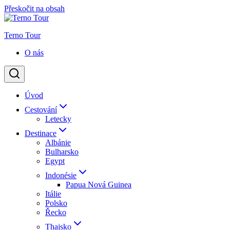
Přeskočit na obsah
Terno Tour
O nás
Úvod
Cestování
Letecky
Destinace
Albánie
Bulharsko
Egypt
Indonésie
Papua Nová Guinea
Itálie
Polsko
Řecko
Thajsko