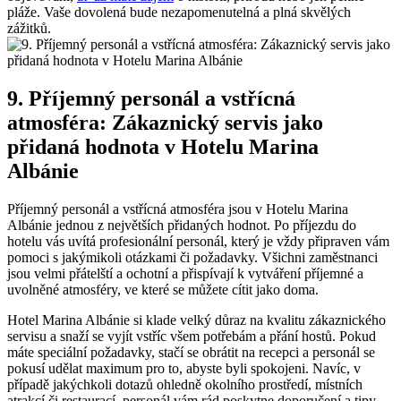
pláže. Vaše dovolená⁣ bude nezapomenutelná a plná skvělých
zážitků.
9. Příjemný ⁤personál a vstřícná‌
atmosféra: Zákaznický ⁤servis jako
přidaná hodnota v Hotelu Marina
‌Albánie
Příjemný ⁣personál a vstřícná atmosféra jsou ⁣v Hotelu Marina
Albánie jednou z největších přidaných ⁣hodnot. Po příjezdu do
⁤hotelu⁣ vás ‌uvítá ‍profesionální ​personál, který je vždy připraven ⁤vám
pomoci s jakýmikoli otázkami či​ požadavky.⁤ Všichni zaměstnanci
jsou​ velmi přátelští a⁣ ochotní a přispívají k‍ vytváření ⁢příjemné‍ a
uvolněné⁣ atmosféry, ve které se můžete⁢ cítit jako doma.
Hotel Marina ⁣Albánie si klade velký důraz na kvalitu zákaznického
servisu a ⁢snaží se vyjít vstříc⁣ všem potřebám ⁣a přání hostů. Pokud
máte speciální požadavky, ‍stačí se⁤ obrátit⁢ na recepci a personál‍ se⁣
pokusí udělat maximum pro ⁤to, abyste⁢ byli spokojeni. Navíc, v
případě ‍jakýchkoli ​dotazů ‌ohledně ​okolního ⁢prostředí,​ místních
atrakcí ⁣či restaurací, personál vám rád poskytne ‌doporučení a tipy,