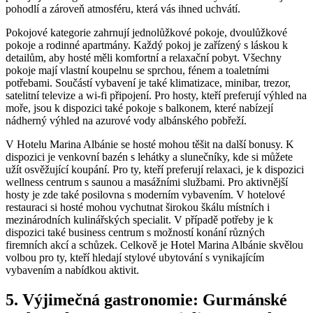
pohodlí a zároveň atmosféru,​ která vás ihned ‍uchvátí.
Pokojové kategorie zahrnují jednolůžkové pokoje, ​dvoulůžkové
pokoje a rodinné apartmány. Každý ‍pokoj je ​zařízený ‌s ⁢láskou k
detailům, aby hosté měli komfortní⁣ a relaxační pobyt. ​Všechny
pokoje mají ⁤vlastní koupelnu se sprchou, fénem a toaletními
potřebami. Součástí vybavení je také klimatizace, minibar,‌ trezor,
satelitní ‌televize a wi-fi připojení. Pro hosty, ⁢kteří preferují výhled⁢ na
moře, jsou k‍ dispozici také ‌pokoje s‌ balkonem, které nabízejí
nádherný výhled na azurové ⁢vody albánského ⁢pobřeží.
V Hotelu Marina‌ Albánie se ⁤hosté mohou ⁣těšit na další bonusy. ⁤K
⁤dispozici ⁤je venkovní⁤ bazén‌ s⁢ lehátky a slunečníky, ​kde si můžete
užít osvěžující ‌koupání.‌ Pro⁤ ty, kteří preferují relaxaci,⁤ je k dispozici
wellness centrum s saunou⁣ a masážními službami.⁢ Pro aktivnější​
hosty je zde‍ také‍ posilovna⁤ s moderním ‌vybavením. V hotelové
restauraci si hosté mohou vychutnat⁣ širokou škálu místních i
mezinárodních kulinářských specialit. V případě potřeby je k⁣
dispozici také business centrum s možností‍ konání různých
firemních akcí a schůzek. Celkově je Hotel ‌Marina Albánie ⁢skvělou
volbou pro ty, kteří hledají stylové ubytování⁣ s ⁣vynikajícím
vybavením a nabídkou aktivit.
5. Výjimečná ⁣gastronomie: Gurmánské