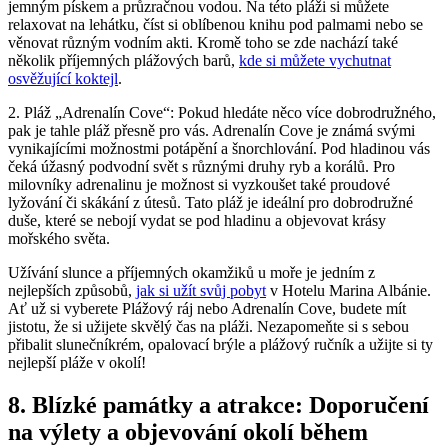
‌jemným pískem a průzračnou vodou. Na‍ této pláži ⁤si můžete
relaxovat na lehátku, ⁢číst si⁢ oblíbenou knihu pod ​palmami ‍nebo se‍
věnovat různým ⁣vodním akti. Kromě toho se​ zde nachází také
několik ⁣příjemných plážových ⁣barů,⁢
kde si můžete vychutnat
osvěžující koktejl
.
2. ⁣Pláž⁣ „Adrenalín ‌Cove“:‍ Pokud hledáte něco⁤ více dobrodružného,
pak je tahle ⁤pláž přesně pro vás.​ Adrenalín Cove je známá svými
vynikajícími možnostmi potápění⁣ a šnorchlování. Pod hladinou vás
čeká‌ úžasný ⁤podvodní svět s různými ⁤druhy ryb ⁤a‌ korálů. Pro
milovníky⁢ adrenalinu​ je možnost si vyzkoušet také proudové
lyžování či skákání z útesů. Tato‍ pláž je ideální pro ​dobrodružné
duše, které ‌se‌ nebojí vydat se pod hladinu a​ objevovat krásy
mořského světa.
Užívání⁣ slunce a příjemných okamžiků u moře je jedním ⁤z⁢
nejlepších způsobů,
jak si užít svůj pobyt
⁣v Hotelu Marina Albánie.
Ať​ už si vyberete ‌Plážový⁤ ráj nebo Adrenalín Cove, ⁤budete​ mít‌
jistotu,‍ že si užijete skvělý čas na pláži.​ Nezapomeňte si​ s sebou
přibalit slunečníkrém, opalovací ‍brýle a plážový ručník ‍a užijte si ty
nejlepší pláže v okolí!
8. Blízké ⁤památky‍ a atrakce: ‍Doporučení⁤
na ⁤výlety a‍ objevování⁣ okolí ⁢během