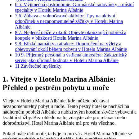
6
5. Výjimečná ⁣gastronomie: Gurmánské radovánky⁢ a místní
speciality v Hotelu⁤ Marina ‌Albánie
7
6. Zábava​ a ⁤volnočasové aktivity:‍ Tipy na aktivní
odpočinek​ a nezapomenutelné zážitky v Hotelu Marina
Albánie
8
7. ⁢Nejlepší pláže v okolí: Objevte ​okouzlující pobřeží a⁣
koupele ‌v​ blízkosti Hotelu Marina Albánie
9
8. Blízké ⁤památky‍ a atrakce: ‍Doporučení⁤ na ⁤výlety a‍
objevování⁣ okolí ⁢během pobytu v Hotelu Marina‍ Albánie
10
9. Příjemný ⁤personál a vstřícná‌ atmosféra: Zákaznický
⁤servis jako přidaná hodnota v Hotelu Marina ‌Albánie
11
Závěrečné myšlenky
1. Vítejte v ⁣Hotelu Marina⁤ Albánie:
Přehled o pestrém pobytu u ‍moře
Vítejte v ⁤Hotelu Marina Albánie, kde ​můžete očekávat​
nezapomenutelný pobyt u moře. Tento pestrý‍ hotel se ⁢nachází na
nádherném pobřeží Albánie a nabízí⁢ svým‍ hostům ‌skvělé vybavení a
kvalitní⁣ služby. ‌Bez ohledu na to, zda jste zde pro relaxaci nebo‌
dobrodružství,⁣ Hotel⁣ Marina Albánie má​ pro vás všechno.
Pokud máte ⁣rádi moře, tady je to pro vás. Hotel Marina Albánie se