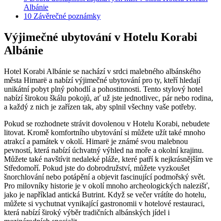
‌Albánie
10
Závěrečné poznámky
Výjimečné ubytování v Hotelu Korabi
Albánie
Hotel⁢ Korabi Albánie se nachází v srdci malebného albánského
⁤města Himarë a‌ nabízí výjimečné ubytování pro ty, ‍kteří hledají​
unikátní⁢ pobyt plný pohodlí a ⁤pohostinnosti. Tento stylový hotel⁣
nabízí širokou škálu ​pokojů, ať už jste jednotlivec, pár nebo ​rodina,
a⁢ každý z nich⁤ je‍ zařízen tak,‍ aby splnil všechny ⁢vaše potřeby.
Pokud se ⁣rozhodnete strávit dovolenou v⁢ Hotelu ⁢Korabi, ⁣nebudete
litovat. Kromě komfortního ubytování si můžete užít také mnoho
atrakcí a památek v okolí. Himarë je známé svou malebnou
pevností, která‌ nabízí úchvatný⁢ výhled na moře ⁤a okolní krajinu.
Můžete ‍také‍ navštívit nedaleké pláže, které patří k nejkrásnějším ‍ve
Středomoří.⁣ Pokud jste do​ dobrodružství,‌ můžete vyzkoušet
šnorchlování ‌nebo potápění a objevit fascinující podmořský svět.
Pro milovníky historie je v okolí mnoho archeologických nalezišť,
jako je například‍ antická Butrint. Když‌ se večer vrátíte⁣ do hotelu,
můžete si vychutnat vynikající gastronomii v ‍hotelové‌ restauraci,⁤
která ⁣nabízí široký výběr tradičních albánských​ jídel i