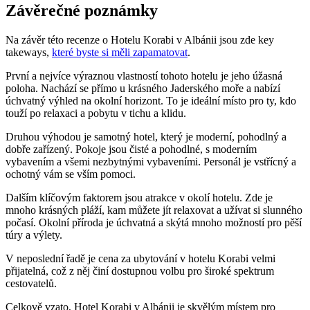
Závěrečné poznámky
Na závěr ​této recenze o Hotelu Korabi v ⁢Albánii jsou zde key
takeways,
které byste si měli zapamatovat
.
První a nejvíce ⁣výraznou ‌vlastností⁣ tohoto ​hotelu je jeho úžasná
poloha. Nachází se přímo ⁣u​ krásného​ Jaderského moře⁣ a nabízí
úchvatný ⁤výhled na⁣ okolní horizont. ⁣To je⁢ ideální ⁣místo pro ty, kdo​
touží‍ po relaxaci a pobytu v tichu a klidu.
Druhou výhodou⁢ je samotný hotel, který‍ je moderní, pohodlný⁣ a
dobře zařízený. Pokoje jsou‌ čisté a pohodlné,⁢ s moderním
vybavením a všemi nezbytnými ⁣vybaveními. Personál je vstřícný a
⁢ochotný vám se vším pomoci.
Dalším⁤ klíčovým faktorem jsou atrakce v okolí hotelu. Zde je
mnoho krásných pláží, kam⁢ můžete jít‍ relaxovat ⁣a užívat ​si slunného
počasí. Okolní​ příroda ⁣je⁤ úchvatná a skýtá mnoho možností pro pěší
túry‌ a výlety.
V ⁢neposlední řadě‍ je cena za ubytování v hotelu ⁤Korabi velmi
přijatelná, což z něj činí dostupnou volbu ​pro široké⁣ spektrum‍
cestovatelů.
Celkově vzato, Hotel​ Korabi⁢ v Albánii je ‍skvělým místem pro