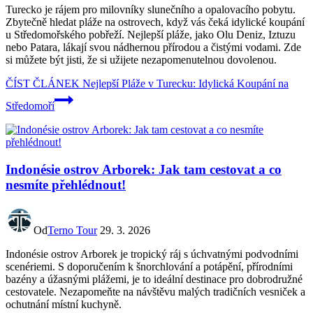
Turecko je rájem pro milovníky slunečního a opalovacího pobytu.
Zbytečně hledat pláže na ostrovech, když vás čeká idylické koupání
u Středomořského pobřeží. Nejlepší pláže, jako Olu Deniz, Iztuzu
nebo Patara, lákají svou nádhernou přírodou a čistými vodami. Zde
si můžete být jisti, že si užijete nezapomenutelnou dovolenou.
ČÍST ČLÁNEK
Nejlepší Pláže v Turecku: Idylická Koupání na
Středomoří
Indonésie ostrov Arborek: Jak tam cestovat a co
nesmíte přehlédnout!
Od
Terno Tour
29. 3. 2026
Indonésie ostrov Arborek je tropický ráj s úchvatnými podvodními
scenériemi. S doporučením k šnorchlování a potápění, přírodními
bazény a úžasnými plážemi, je to ideální destinace pro dobrodružné
cestovatele. Nezapomeňte na návštěvu malých tradičních vesniček a
ochutnání místní kuchyně.