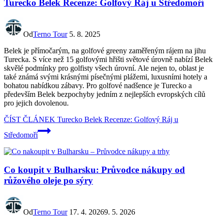
Turecko Belek Recenze: Golfový Ráj u Středomoří
Od
Terno Tour
5. 8. 2025
Belek je přímočarým, na golfové greeny zaměřeným rájem na jihu
Turecka. S více než 15 golfovými hřišti světové úrovně nabízí Belek
skvělé podmínky pro golfisty všech úrovní. Ale nejen to, oblast je
také známá svými krásnými písečnými plážemi, luxusními hotely a
bohatou nabídkou zábavy. Pro golfové nadšence je Turecko a
především Belek bezpochyby jedním z nejlepších evropských cílů
pro jejich dovolenou.
ČÍST ČLÁNEK
Turecko Belek Recenze: Golfový Ráj u
Středomoří
Co koupit v Bulharsku: Průvodce nákupy od
růžového oleje po sýry
Od
Terno Tour
17. 4. 2026
9. 5. 2026