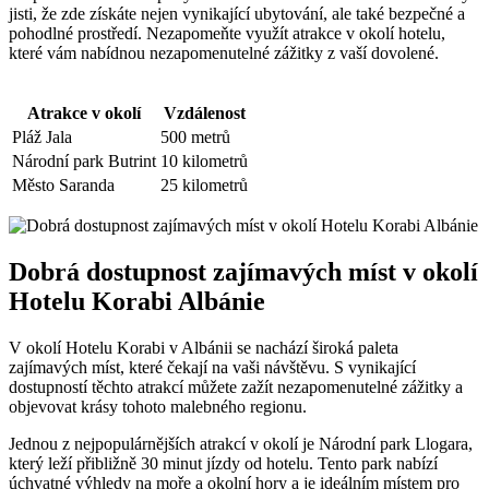
jisti, že zde ⁢získáte​ nejen vynikající ubytování,‌ ale také bezpečné ‌a⁢
pohodlné prostředí. Nezapomeňte⁤ využít atrakce ⁢v‍ okolí hotelu,
které vám nabídnou nezapomenutelné zážitky ⁢z vaší dovolené.
Atrakce v okolí
Vzdálenost
Pláž Jala
500⁢ metrů
Národní‌ park Butrint
10 ⁣kilometrů
Město ⁣Saranda
25 kilometrů
Dobrá dostupnost ‌zajímavých míst v ⁣okolí
Hotelu Korabi ‌Albánie
V ‍okolí Hotelu Korabi ‍v Albánii se nachází⁤ široká paleta
zajímavých míst, které čekají na vaši návštěvu. S vynikající
dostupností⁣ těchto atrakcí můžete zažít nezapomenutelné zážitky ⁢a
objevovat ​krásy tohoto malebného ​regionu.
Jednou z nejpopulárnějších atrakcí v okolí je Národní park Llogara,
který leží⁤ přibližně 30 ‍minut jízdy ​od‍ hotelu. Tento park nabízí
úchvatné výhledy ⁢na moře a okolní hory a je ideálním místem⁢ pro