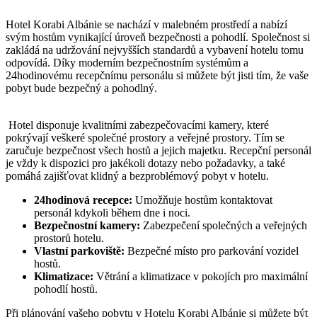
Hotel Korabi⁢ Albánie se nachází v malebném prostředí a nabízí⁣
svým‌ hostům⁢ vynikající úroveň bezpečnosti ⁣a pohodlí. Společnost si
zakládá na​ udržování nejvyšších standardů a‍ vybavení hotelu ‌tomu
‌odpovídá. Díky moderním bezpečnostním systémům a
24hodinovému ‍recepčnímu personálu si můžete být⁢ jisti tím, že vaše
⁣pobyt bude bezpečný ‌a ⁤pohodlný.
⁢ Hotel disponuje kvalitními zabezpečovacími kamery, ⁣které
pokrývají veškeré společné prostory a ‍veřejné prostory. Tím se
zaručuje bezpečnost všech hostů ⁣a jejich majetku. Recepční personál
⁤je ​vždy k‍ dispozici pro jakékoli dotazy nebo požadavky, a také ​
pomáhá zajišťovat klidný a bezproblémový pobyt ‌v ‍hotelu.
24hodinová recepce:
Umožňuje hostům ​kontaktovat
personál kdykoli během ⁣dne ⁣i⁣ noci.
Bezpečnostní kamery:
Zabezpečení společných a ​veřejných
‌prostorů hotelu.
Vlastní parkoviště:
Bezpečné místo pro parkování ​vozidel
hostů.
Klimatizace:
⁤Větrání ​a klimatizace v ‍pokojích pro maximální⁢
pohodlí hostů.
Při plánování vašeho pobytu v Hotelu Korabi Albánie ⁤si můžete být