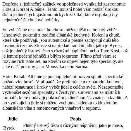
Dopřejte‍ si jedinečný ⁢zážitek ve ⁤společnosti ‍vynikající​ gastronomie
‌Hotelu ⁢Korabi Albánie. Tento luxusní⁤ hotel vám‌ nabízí širokou
škálu jedinečných gastronomických zážitků, které uspokojí i ty
nejnáročnější chuťové pohárky.
Ve ‍vyhlášené restauraci hotelu⁤ se můžete těšit na⁣ bohatý​ výběr⁤
lahodných pokrmů‌ z tradiční albánské‌ kuchyně. Koření a chutě,​
které ​zde‌ používají, jsou ‍autentické a ‍přesně zachycují duši této
fascinující ⁢země. Zkuste ‍si například tradiční jídlo, jako je Byrek,
což⁣ je plněný listový⁤ těsto​ s různými náplněmi, nebo Tave Kosi, ‌což
‌je jemné⁣ pečené ‍jehněčí s bílým jogurtem. Přímo ‍před vámi ‍se
rozvine rich table set, na kterém ​se objeví‍ nejen tyto speciality, ale
také⁢ další pokrmy jako Moussaka nebo Sarma.
Hotel ⁣Korabi Albánie je‍ pochopitelně připraven splnit i⁤ specifické
požadavky hostů. V případě, že preferujete​ mezinárodní ⁤kuchyni,
nabízí restaurace⁤ i široký​ výběr ‍jídel⁢ z celého světa. Nezapomeňte
vyzkoušet sezónní speciality⁣ s čerstvými ⁤surovinami​ ze místních​
farmářů, které dodávají pokrmům​ jedinečnou ​šťavnatost a kvalitu. A
po ⁤vynikajícím jídle si‌ můžete ​vychutnat sklenku exkluzivního​
albánského vína ‌z renomovaných ‌vinařství v⁢ regionu.
Jídlo
Popis
Plněný listový⁤ těsto s⁤ různými náplněmi, jako ​je maso,‍
Byrek
sýr nebo zelenina.