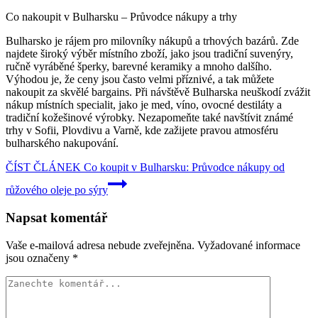
Co nakoupit v Bulharsku – Průvodce nákupy a trhy
Bulharsko je rájem pro milovníky nákupů a trhových bazárů. Zde
najdete široký výběr místního zboží, jako jsou tradiční suvenýry,
ručně vyráběné šperky, barevné keramiky a mnoho dalšího.
Výhodou je, že ceny jsou často velmi příznivé, a tak můžete
nakoupit za skvělé bargains. Při návštěvě Bulharska neuškodí zvážit
nákup místních specialit, jako je med, víno, ovocné destiláty a
tradiční kožešinové výrobky. Nezapomeňte také navštívit známé
trhy v Sofii, Plovdivu a Varně, kde zažijete pravou atmosféru
bulharského nakupování.
ČÍST ČLÁNEK
Co koupit v Bulharsku: Průvodce nákupy od
růžového oleje po sýry
Napsat komentář
Vaše e-mailová adresa nebude zveřejněna.
Vyžadované informace
jsou označeny
*