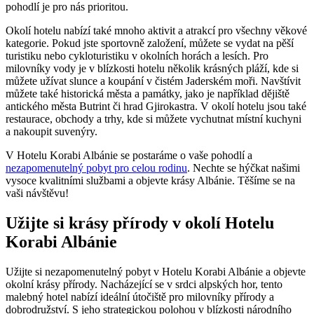
pohodlí⁢ je pro nás​ prioritou.
Okolí hotelu⁣ nabízí také mnoho aktivit ⁤a atrakcí pro všechny ‌věkové
‍kategorie. Pokud ⁤jste sportovně založení, můžete se vydat ​na pěší
turistiku nebo‌ cykloturistiku v okolních horách a lesích. Pro
milovníky vody je ​v blízkosti hotelu několik krásných⁤ pláží, kde ⁤si
‍můžete užívat slunce a koupání v čistém Jaderském moři. Navštívit
můžete také historická města ​a památky, ⁢jako je například dějiště
antického města ⁢Butrint ⁤či ‌hrad Gjirokastra. V⁤ okolí hotelu jsou také
restaurace, obchody ⁢a trhy, kde si⁣ můžete ⁤vychutnat ‌místní kuchyni
a nakoupit suvenýry.
V ​Hotelu Korabi‌ Albánie se postaráme o vaše‍ pohodlí a
nezapomenutelný pobyt pro celou rodinu
. Nechte se hýčkat‍ našimi
vysoce kvalitními službami a objevte​ krásy‍ Albánie. Těšíme⁣ se na
vaši návštěvu!
Užijte ‌si krásy přírody v okolí Hotelu
Korabi Albánie
Užijte si nezapomenutelný ⁤pobyt v Hotelu​ Korabi Albánie a ‍objevte
‍okolní krásy přírody.⁢ Nacházející⁤ se v srdci alpských hor, tento
malebný​ hotel nabízí ideální ⁢útočiště ‌pro milovníky ​přírody ‌a
dobrodružství. S jeho​ strategickou polohou v blízkosti národního