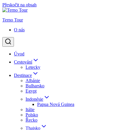
Přeskočit na obsah
Terno Tour
O nás
Úvod
Cestování
Letecky
Destinace
Albánie
Bulharsko
Egypt
Indonésie
Papua Nová Guinea
Itálie
Polsko
Řecko
Thajsko