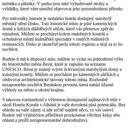
turistiku ‍a pikniky. V parku ‌jsou také vybudované⁢ stezky‍ a
vyhlídky, které⁣ vám umožní objevovat jeho​ pozoruhodnou přírodu.
Pro milovníky historie je nedaleko hotelu‌ dostupný starobylý
městský střed Disko. Toto historické místo je ‍plné kamenických
domů a⁣ úzkých dlážděných uliček, které vás přenesou ‌zpět ⁢do
⁢minulosti. ⁤Můžete se⁢ procházet kolem malebných kostelů a
ochutnávat místní kulinářské speciality v ⁤malých ‍rodinných
restauracích. Disko‌ je skutečně perla tohoto regionu a⁢ stojí za to ho
navštívit.
Budete-li mít k dispozici ‍auto, můžete ‍se vydat na jednodenní⁢ výlet
do historického města Berat, které je zapsáno na seznamu
UNESCO. Berat je známý svými⁢ úchvatnými ⁢starobylými domy a⁢
krásnými kostely. Můžete ⁤se procházet po ⁢kamenitých uličkách a
obdivovat architektonické skvosty tohoto místa. Rozhodně
nezapomeňte​ navštívit Beratskou ⁣pevnost, ​která nabízí úžasné
výhledy na město​ a‌ okolní krajinu.
S takovou ⁣rozmanitostí a výbornou ⁤dostupností zajímavých míst v
okolí ⁤Hotelu Korabi v Albánii je vaše dovolená⁢ plná potenciálu. Bez
ohledu na‍ vaše zájmy si zde určitě najdete něco, co vás ⁣osloví.
Budete mít výjimečnou příležitost prozkoumat všechny ​krásy této
oblasti a prožít nezapomenutelné dobrodružství.