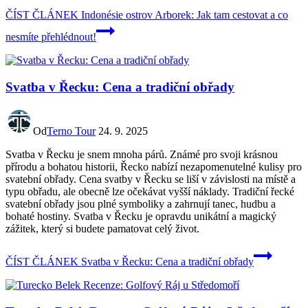
ČÍST ČLÁNEK
Indonésie ostrov Arborek: Jak tam cestovat a co
nesmíte přehlédnout!
Svatba v Řecku: Cena a tradiční obřady
Od
Terno Tour
24. 9. 2025
Svatba v Řecku je snem mnoha párů. Známé pro svoji krásnou
přírodu a bohatou historii, Řecko nabízí nezapomenutelné kulisy pro
svatební obřady. Cena svatby v Řecku se liší v závislosti na místě a
typu obřadu, ale obecně lze očekávat vyšší náklady. Tradiční řecké
svatební obřady jsou plné symboliky a zahrnují tanec, hudbu a
bohaté hostiny. Svatba v Řecku je opravdu unikátní a magický
zážitek, který si budete pamatovat celý život.
ČÍST ČLÁNEK
Svatba v Řecku: Cena a tradiční obřady