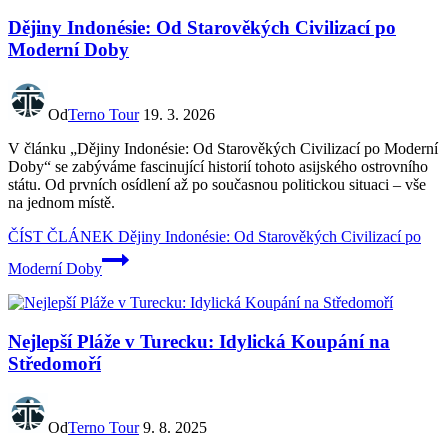
Dějiny Indonésie: Od Starověkých Civilizací po
Moderní Doby
Od
Terno Tour
19. 3. 2026
V článku „Dějiny Indonésie: Od Starověkých Civilizací po Moderní
Doby“ se zabýváme fascinující historií tohoto asijského ostrovního
státu. Od prvních osídlení až po současnou politickou situaci – vše
na jednom místě.
ČÍST ČLÁNEK
Dějiny Indonésie: Od Starověkých Civilizací po
Moderní Doby
Nejlepší Pláže v Turecku: Idylická Koupání na
Středomoří
Od
Terno Tour
9. 8. 2025