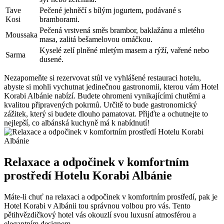
Tave
Pečené jehněčí s‌ bílým jogurtem, podávané s
Kosi
⁢bramborami.
Pečená vrstvená směs brambor, baklažánu⁢ a mletého
Moussaka
masa, zalitá bešamelovou omáčkou.
Kyselé⁤ zelí plněné mletým​ masem a rýží, vařené nebo‍
Sarma
dusené.
Nezapomeňte si rezervovat stůl‍ ve⁢ vyhlášené ⁢restauraci hotelu,
abyste si mohli vychutnat jedinečnou gastronomii, kterou vám‍ Hotel
Korabi Albánie nabízí.⁣ Budete ohromeni ‍vynikajícími chutěmi a⁤
kvalitou připravených pokrmů.⁤ Určitě to‍ bude gastronomický⁤
zážitek, ​který si⁣ budete dlouho⁤ pamatovat. Přijďte ⁢a ochutnejte ‌to⁤
nejlepší, co albánská ​kuchyně má k nabídnutí!
Relaxace a ⁤odpočinek v komfortním
prostředí Hotelu Korabi Albánie
Máte-li‌ chuť na ⁤relaxaci a odpočinek v komfortním prostředí, pak je
⁢Hotel Korabi v Albánii ⁢tou ⁤správnou volbou pro​ vás. Tento
‍pětihvězdičkový hotel vás okouzlí svou‍ luxusní ⁢atmosférou a
elegantním designem.