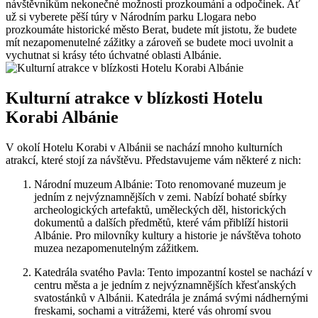
návštěvníkům nekonečné možnosti prozkoumání a‌ odpočinek. Ať ​
už si vyberete pěší túry ​v Národním⁢ parku Llogara⁣ nebo
prozkoumáte historické město Berat, budete mít ⁣jistotu, ‌že budete⁢
mít nezapomenutelné zážitky ​a zároveň se budete moci ⁤uvolnit a
vychutnat ‌si krásy této úchvatné ⁢oblasti Albánie.
Kulturní atrakce v blízkosti Hotelu
Korabi Albánie
V okolí Hotelu Korabi v Albánii se ⁣nachází mnoho kulturních
atrakcí, které stojí ‍za návštěvu. Představujeme ⁣vám některé z nich:
Národní ⁤muzeum Albánie: Toto renomované‍ muzeum je
jedním z nejvýznamnějších v ⁣zemi. ⁣Nabízí bohaté sbírky
archeologických artefaktů, uměleckých děl, historických
dokumentů a dalších ⁣předmětů, které vám přiblíží historii
Albánie. Pro milovníky ‌kultury ​a historie je⁤ návštěva ⁢tohoto
muzea‌ nezapomenutelným ⁤zážitkem.
Katedrála svatého ⁣Pavla: Tento impozantní kostel se nachází v⁤
centru ​města a je jedním z ​nejvýznamnějších ‌křesťanských
svatostánků v Albánii.​ Katedrála je ‌známá ‌svými‌ nádhernými
freskami,⁢ sochami a⁤ vitrážemi, které vás ohromí svou