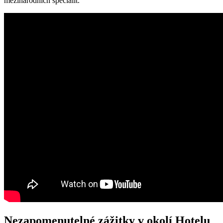
mezinárodních‍ specialit.
Nezapomenutelné ⁣zážitky​ v okolí Hotelu