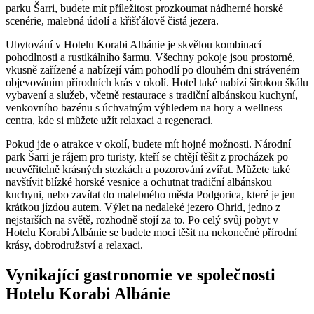
parku Šarri, budete mít příležitost ⁤prozkoumat ⁣nádherné horské
scenérie, malebná údolí a křišťálově čistá jezera.
Ubytování v Hotelu Korabi Albánie je skvělou ‌kombinací
pohodlnosti a​ rustikálního šarmu. Všechny pokoje ⁣jsou prostorné,
vkusně zařízené a nabízejí vám pohodlí po⁢ dlouhém dni stráveném
objevováním přírodních krás‍ v ⁤okolí. Hotel také nabízí‍ širokou škálu
vybavení a služeb, včetně restaurace ‌s ​tradiční albánskou ‌kuchyní,
⁤venkovního bazénu s úchvatným⁤ výhledem na hory a wellness
centra, kde si můžete ⁤užít relaxaci⁣ a regeneraci.
Pokud jde o atrakce v ‍okolí, budete mít hojné možnosti. Národní
park Šarri je⁤ rájem pro ⁢turisty, kteří se chtějí těšit z‌ procházek po
neuvěřitelně krásných ⁤stezkách ‌a⁢ pozorování ⁤zvířat. Můžete také
navštívit blízké horské vesnice a ochutnat⁢ tradiční albánskou
‌kuchyni,⁢ nebo zavítat do malebného města Podgorica, které je jen
krátkou ‌jízdou autem. Výlet na nedaleké jezero Ohrid,⁣ jedno z
nejstarších na ⁢světě, rozhodně stojí za to. Po celý svůj pobyt v
Hotelu Korabi Albánie ​se budete moci těšit na ‌nekonečné přírodní
krásy, dobrodružství a relaxaci.
Vynikající gastronomie ve ⁣společnosti
Hotelu Korabi Albánie