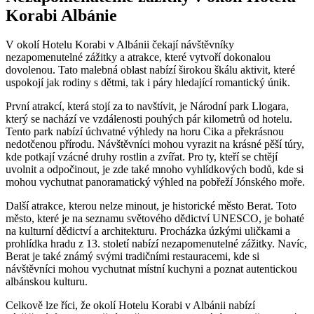
Korabi Albánie
V okolí ⁢Hotelu‌ Korabi v Albánii ​čekají návštěvníky
nezapomenutelné ​zážitky a atrakce, které vytvoří dokonalou
dovolenou. Tato malebná oblast nabízí​ širokou škálu aktivit,⁢ které
uspokojí jak rodiny s dětmi, ⁣tak i páry hledající⁤ romantický⁢ únik.
První atrakcí, která stojí‌ za to navštívit, je Národní park Llogara,
který se nachází‌ ve⁤ vzdálenosti pouhých pár ⁣kilometrů od hotelu.
Tento park nabízí ⁤úchvatné výhledy ⁢na horu Cika a překrásnou ​
nedotčenou přírodu. Návštěvníci mohou vyrazit na‌ krásné pěší túry,
kde potkají vzácné​ druhy rostlin a​ zvířat. Pro ty,‍ kteří se chtějí
uvolnit ⁤a⁢ odpočinout,⁢ je zde také ⁤mnoho‌ vyhlídkových bodů, kde⁤ si
mohou‍ vychutnat panoramatický výhled na pobřeží Jónského moře.
Další atrakce,⁢ kterou ⁢nelze minout, je historické město Berat. Toto
město, které je na⁤ seznamu ⁢světového dědictví⁣ UNESCO, je bohaté
na kulturní dědictví a‌ architekturu. ⁤Procházka úzkými uličkami‌ a
prohlídka hradu⁢ z 13. století ‌nabízí nezapomenutelné zážitky.⁤ Navíc,
Berat‌ je také známý svými tradičními​ restauracemi, kde⁢ si
návštěvníci mohou vychutnat ‍místní kuchyni a poznat autentickou
albánskou ⁢kulturu.
Celkově lze říci, ‍že ‌okolí Hotelu Korabi v Albánii nabízí