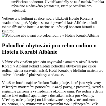
uměleckou hodnotou. Uvnitř⁤ katedrály se také nachází hrobka
‌bývalého albánského‌ prezidenta, ⁤která je otevřená pro
⁣veřejnost.
Veškeré tyto ‌kulturní atrakce⁤ jsou v blízkosti Hotelu Korabi a
snadno dostupné. Vydejte se na objevování krás Albánie ⁢a okolí
tohoto úžasného ​hotelu a nechte‌ se‍ unést⁣ její bohatou​ historií a
kulturou.
Pohodlné ubytování pro celou rodinu v
‌Hotelu ​Korabi ​Albánie
Vítáme ‌vás‍ v našem přehledu ubytování a ⁢atrakcí v okolí Hotelu
Korabi ​v ⁣Albánii! Pokud⁣ hledáte pohodlné ubytování pro celou
rodinu, jste na správném místě. Hotel Korabi ⁢je ideálním ​místem⁣ pro
strávení dovolené plné zábavy a relaxace.
V našem hotelu najdete širokou škálu pokoje, které jsou ⁣vybaveny
veškerými moderními‌ pohodlími. Každý‍ pokoj je prostorný, ​světlý a
elegantně zařízený s výhledem na okolní krajinu. Pro rodiny s dětmi
máme ⁤také rodinné apartmány s dostatkem⁤ místa pro⁤ všechny.
Všechny naše pokoje‍ jsou klimatizované⁤ a ‍vybavené soukromou
koupelnou, TV, minibarem a bezplatným Wi-Fi připojením. Vaše​