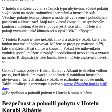
V hotelu si ⁣můžete vybrat z různých typů ubytování, včetně pokojů
s ⁤výhledem na moře,⁤ rodinných apartmánů a luxusních suít.
Všechny pokoje⁢ jsou prostorné a⁢ moderně vybavené ⁢s pohodlnými
postelemi⁣ a ‍klimatizací. Mají ⁢také vlastní koupelnu se sprchovým
koutem a toaletou. Abyste si pobyet ještě více užili, můžete si‍ v
⁤pokoji vychutnat také klimatizaci a‌ využít Wi-Fi připojení.
V ‍Hotelu⁤ Korabi​ je ⁢také několik atrakcí a aktivit v ​okolí, které ⁢vám
budou maximálně vyhovovat. Můžete se‌ projít po malebné pláži,
kde si můžete užívat ⁤slunce a koupaní. Pokud jste ⁢milovníkem
vodních sportů, můžete si zapůjčit paddleboard nebo kajak a vyrazit
na moře. K dispozici je také bazén, kde si můžete zaplavat a osvěžit
se.
Celkově⁢ vzato, ⁤pobyt v Hotelu Korabi v⁣ Albánii​ je ⁤skvělou volbou
pro ty,‌ kteří‍ hledají⁤ relaxaci a odpočinek. S nabídkou luxusního
ubytování a různých atrakcí v ⁢okolí, se ​rozhodně nebudete ‌nudit.
Takže neváhejte a rezervujte⁤ si pobyt v
tomto úžasném hotelu ještě
dnes
!
Bezpečnost ⁣a pohodlí ‌pobytu v Hotelu
Korabi Albánie