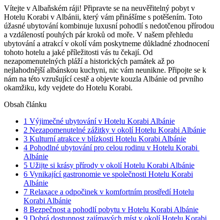
Vítejte v Albaňském ráji! Připravte se na neuvěřitelný pobyt v
Hotelu Korabi v​ Albánii, který vám ⁢přinášíme s potěšením. Toto
úžasné ubytování kombinuje luxusní pohodlí s nedotčenou přírodou
a vzdáleností pouhých pár ⁤kroků od ⁤moře. V našem přehledu
ubytování a atrakcí ​v okolí vám poskytneme důkladné zhodnocení⁢
tohoto‍ hotelu a ⁣jaké příležitosti vás tu čekají. Od
nezapomenutelných pláží a historických‌ památek až po
nejlahodnější albánskou kuchyni, ⁣nic vám neunikne. ‌Připojte se ‌k
‍nám na této vzrušující cestě⁣ a objevte kouzla Albánie ‌od⁢ prvního
okamžiku,​ kdy vejdete ‌do​ Hotelu Korabi.
Obsah článku
1
Výjimečné ubytování v Hotelu Korabi Albánie
2
Nezapomenutelné ⁣zážitky​ v okolí Hotelu Korabi Albánie
3
Kulturní atrakce v blízkosti Hotelu Korabi Albánie
4
Pohodlné ubytování pro celou rodinu v ‌Hotelu ​Korabi ​
Albánie
5
Užijte ‌si krásy přírody v okolí Hotelu Korabi Albánie
6
Vynikající gastronomie ve ⁣společnosti Hotelu Korabi
Albánie
7
Relaxace a ⁤odpočinek v komfortním prostředí Hotelu
Korabi Albánie
8
Bezpečnost ⁣a pohodlí ‌pobytu v Hotelu Korabi Albánie
9
Dobrá dostupnost ‌zajímavých míst v ⁣okolí Hotelu Korabi