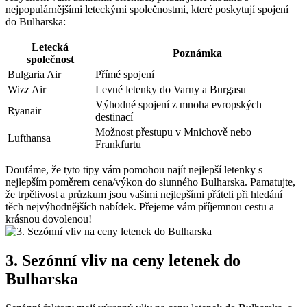
nejpopulárnějšími leteckými společnostmi, které poskytují spojení
do Bulharska:
Letecká
Poznámka
společnost
Bulgaria Air
Přímé spojení
Wizz Air
Levné letenky do Varny a Burgasu
Výhodné spojení z mnoha evropských
Ryanair
destinací
Možnost přestupu v Mnichově nebo
Lufthansa
Frankfurtu
Doufáme, že tyto tipy vám pomohou najít nejlepší letenky s
nejlepším poměrem cena/výkon do slunného Bulharska. Pamatujte,
že trpělivost a průzkum jsou vašimi nejlepšími přáteli při hledání
těch nejvýhodnějších nabídek. Přejeme vám příjemnou cestu a
krásnou dovolenou!
3. Sezónní vliv na ceny letenek do
Bulharska