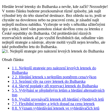
Hledáte levné letenky do Bulharska a nevíte, kde začít? Nezoufejte!
V tomto článku budeme prozkoumávat různé způsoby, jak najít
výhodné lety do této slunečné destinace. Bez ohledu na to, jestli se
chystáte na dovolenou nebo na pracovní cestu, je zásadní najít
nejlepší možnou nabídku. Vyzbrojte se tedy s několika užitečnými
tipy a triky, které vám pomohou získat skvělou cenu za letenku z
České republiky do Bulharska. Od prohledávání různých
rezervačních stránek až po využití flexibilních dat, odhalíme vám
nejlepší strategie a nástroje, abyste mohli využít nejen levného, ale
také pohodlného letu do Bulharska.
Obsah článku
1
1. Nejlepší strategie pro nalezení levných letenek do
Bulharska
2
2. Hledání letenek s nejlepším poměrem cena/výkon
3
3. Sezónní vliv na ceny letenek do Bulharska
4
4. Skryté poplatky při rezervaci letenek do Bulharska
5
5. Vyhýbání se přeplněným letům a hledání alternativních
tras
6
6. Využití srovnávačů letenek při hledání výhodných letů
7
7. Flexibilní termíny a jejich dopad na cenu letenek
8
8. Význam vyhledávání letenek ve vyhledávačích letů