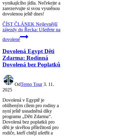
vynikajícího jídla. Nečekejte a
zarezervujte si svou vysněnou
dovolenou ještě dnes!
ČÍST ČLÁNEK
Nejlevnější
zájezdy do Řecka: Ušetřete na
dovolené
Dovolená Egypt Děti
Zdarma: Rodinná
Dovolená bez Poplatků
Od
Terno Tour
3. 11.
2025
Dovolená v Egyptě je
oblíbeným cílem pro rodiny a
nyní ještě usnadněná díky
programu „Děti Zdarma“.
Dovolená bez poplatků pro
děti je skvělou příležitostí pro
rodiče, kteří chtějí ušetřit a