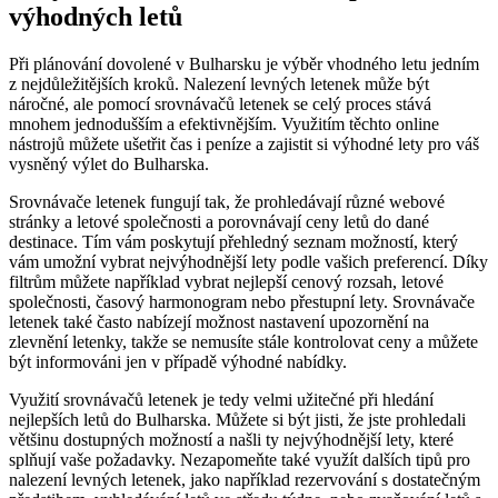
výhodných letů
Při plánování dovolené v Bulharsku je výběr vhodného letu jedním
z nejdůležitějších kroků. Nalezení levných letenek může být
náročné, ale pomocí srovnávačů letenek se celý proces stává
mnohem jednodušším a efektivnějším. Využitím těchto online
nástrojů můžete ušetřit čas i peníze a zajistit si výhodné lety pro váš
vysněný výlet do Bulharska.
Srovnávače letenek fungují tak, že prohledávají různé webové
stránky a letové společnosti a porovnávají ceny letů do dané
destinace. Tím vám poskytují přehledný seznam možností, který
vám umožní vybrat nejvýhodnější lety podle vašich preferencí. Díky
filtrům můžete například vybrat nejlepší cenový rozsah, letové
společnosti, časový harmonogram nebo přestupní lety. Srovnávače
letenek také často nabízejí možnost nastavení upozornění na
zlevnění letenky, takže se nemusíte stále kontrolovat ceny a můžete
být informováni jen v případě výhodné nabídky.
Využití srovnávačů letenek je tedy velmi užitečné při hledání
nejlepších letů do Bulharska. Můžete si být jisti, že jste prohledali
většinu dostupných možností a našli ty nejvýhodnější lety, které
splňují vaše požadavky. Nezapomeňte také využít dalších tipů pro
nalezení levných letenek, jako například rezervování s dostatečným