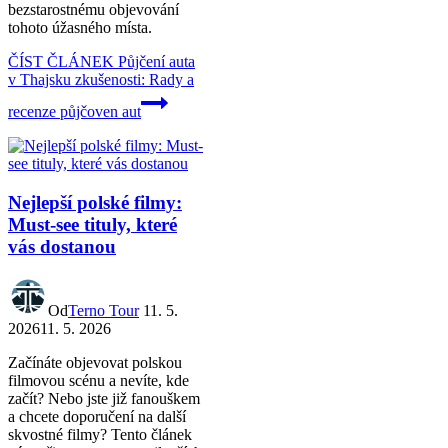
bezstarostnému objevování
tohoto úžasného místa.
ČÍST ČLÁNEK
Půjčení auta
v Thajsku zkušenosti: Rady a
recenze půjčoven aut
Nejlepší polské filmy:
Must-see tituly, které
vás dostanou
Od
Terno Tour
11. 5.
2026
11. 5. 2026
Začínáte objevovat polskou
filmovou scénu a nevíte, kde
začít? Nebo jste již fanouškem
a chcete doporučení na další
skvostné filmy? Tento článek