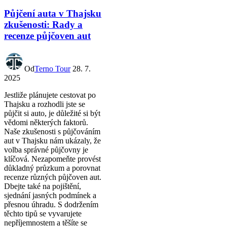
Půjčení auta v Thajsku
zkušenosti: Rady a
recenze půjčoven aut
Od
Terno Tour
28. 7.
2025
Jestliže plánujete cestovat po
Thajsku a rozhodli jste se
půjčit si auto, je důležité si být
vědomi některých faktorů.
Naše zkušenosti s půjčováním
aut v Thajsku nám ukázaly, že
volba správné půjčovny je
klíčová. Nezapomeňte provést
důkladný průzkum a porovnat
recenze různých půjčoven aut.
Dbejte také na pojištění,
sjednání jasných podmínek a
přesnou úhradu. S dodržením
těchto tipů se vyvarujete
nepříjemnostem a těšíte se