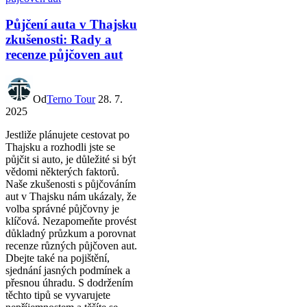
Půjčení auta v Thajsku
zkušenosti: Rady a
recenze půjčoven aut
Od
Terno Tour
28. 7.
2025
Jestliže plánujete cestovat po
Thajsku a rozhodli jste se
půjčit si auto, je důležité si být
vědomi některých faktorů.
Naše zkušenosti s půjčováním
aut v Thajsku nám ukázaly, že
volba správné půjčovny je
klíčová. Nezapomeňte provést
důkladný průzkum a porovnat
recenze různých půjčoven aut.
Dbejte také na pojištění,
sjednání jasných podmínek a
přesnou úhradu. S dodržením
těchto tipů se vyvarujete