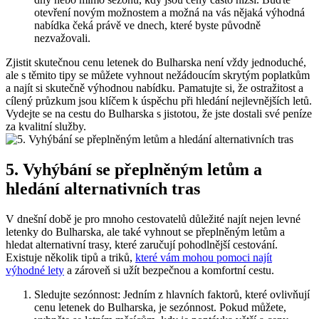
otevření novým možnostem a možná na vás nějaká výhodná
nabídka čeká právě ve dnech, které byste původně
nezvažovali.
Zjistit skutečnou cenu letenek do Bulharska není vždy jednoduché,
ale s těmito tipy se můžete vyhnout nežádoucím skrytým poplatkům
a najít si skutečně výhodnou nabídku. Pamatujte si, že ostražitost a
cílený průzkum jsou klíčem k úspěchu při hledání nejlevnějších letů.
Vydejte se na cestu do Bulharska s jistotou, že jste dostali své peníze
za kvalitní služby.
5. Vyhýbání se přeplněným letům a
hledání alternativních tras
V dnešní době je pro mnoho cestovatelů důležité najít nejen levné
letenky do Bulharska, ale také vyhnout se přeplněným letům a
hledat alternativní trasy, které zaručují pohodlnější cestování.
Existuje několik tipů a triků,
které vám mohou pomoci najít
výhodné lety
a zároveň si užít bezpečnou a komfortní cestu.
Sledujte sezónnost: Jedním z hlavních faktorů, které ovlivňují
cenu letenek do Bulharska, je sezónnost. Pokud můžete,