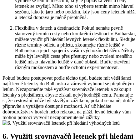
vyhněte se letním měsícům, kdy je poptávka větší a ceny
letenek se zvyšují. Místo toho si vyberte termín mimo hlavní
sezónu, jako je jaro nebo podzim, kdy jsou ceny letenek nižší
a letecká doprava je méně přeplněná.
Flexibilita v datech a destinacích: Pokud nemáte pevně
stanovený termín cesty nebo konkrétní destinaci v Bulharsku,
můžete využít při hledání levných letenek flexibilitu. Sledujte
různé termíny odletu a příletu, zkoumejte různé letiště v
Bulharsku a jejich spojení s vaším výchozím letištěm. Někdy
může být levnější cesta přes přestupy nebo zvolení menšího
letiště místo hlavního letiště v dané oblasti. Buďte otevřeni
různým možnostem a buďte ochotni experimentovat.
Pokud budete postupovat podle těchto tipů, budete mít větší šanci
najít levné letenky do Bulharska a zároveň vyhnout se přeplněným
letům. Nezapomeňte také využívat srovnávače letenek a zakoupit
letenky s předstihem, abyste získali nejvýhodnější cenu. Pamatujte
si, že cestování může být skvělým zážitkem, pokud se na něj dobře
připravíte a využijete dostupné možnosti. Ať už hledáte
dobrodružství v horách nebo relaxaci na pláži, levné letenky vám
mohou pomoci vytvořit nezapomenutelné zážitky.
6. Využití srovnávačů letenek při hledání