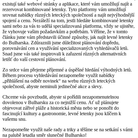
existují také webové stránky a aplikace, které vám umožňují najít a
rezervovat kombinované letenky. Tyto platformy vám umožňují
srovnat nabídky různých leteckých společností a najít nejvýhodnější
spojení a cenu. Nezáleží na tom, jestli hledáte kombinované letenky
sami nebo za vás to udělá specializovaná platforma, vždy se ujistěte,
že vyhovuje vašim požadavkům a potřebám. Věříme, že v tomto
článku jsme vám představili účinné způsoby, jak najít levné letenky
do Bulharska. Zdůraznili jsme důležitost plánování dopředu,
porovnávání cen a využívání specializovaných vyhledávačů letů.
Snad jsme vás také inspirovali k zařazení různých alternativních
letišť do vaší cestovní plánování.
Zo srdce vám přejeme příjemné a úspěšné hledání výhodných letů.
Během procesu vyhledávání nezapomeňte využít nabídky
„přihlášení na odběr novinek“ na webu různých leteckých
společností, abyste neminuli jedinečné akce a slevy.
Chceme vás povzbudit, abyste si pořídili nezapomenutelnou
dovolenou v Bulharsku za co nejnižší cenu. Ať už plánujete
objevovat zářivé pláže a historická města nebo se ponořit do
fascinující kultury a gastronomie, levné letenky jsou klíčem k
vašemu snu.
Nezapomeňte využít naše rady a triky a těšíme se na setkání s vámi
na palubě letadla směr slunečné Bulharsko!