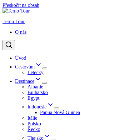
Přeskočit na obsah
Terno Tour
O nás
Úvod
Cestování
Letecky
Destinace
Albánie
Bulharsko
Egypt
Indonésie
Papua Nová Guinea
Itálie
Polsko
Řecko
Thajsko