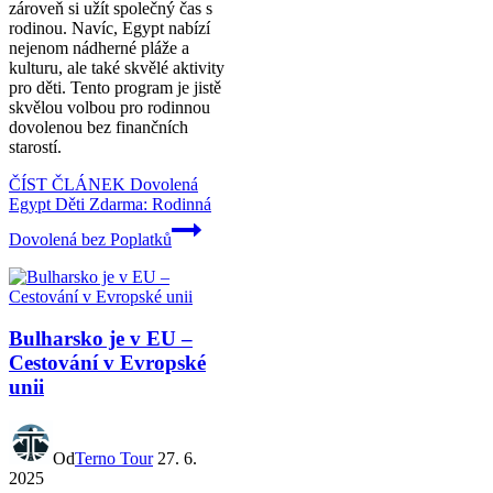
zároveň si užít společný čas s
rodinou. Navíc, Egypt nabízí
nejenom nádherné pláže a
kulturu, ale také skvělé aktivity
pro děti. Tento program je jistě
skvělou volbou pro rodinnou
dovolenou bez finančních
starostí.
ČÍST ČLÁNEK
Dovolená
Egypt Děti Zdarma: Rodinná
Dovolená bez Poplatků
Bulharsko je v EU –
Cestování v Evropské
unii
Od
Terno Tour
27. 6.
2025