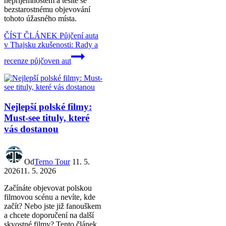
nepříjemnostem a těšíte se
bezstarostnému objevování
tohoto úžasného místa.
ČÍST ČLÁNEK
Půjčení auta
v Thajsku zkušenosti: Rady a
recenze půjčoven aut
Nejlepší polské filmy:
Must-see tituly, které
vás dostanou
Od
Terno Tour
11. 5.
2026
11. 5. 2026
Začínáte objevovat polskou
filmovou scénu a nevíte, kde
začít? Nebo jste již fanouškem
a chcete doporučení na další
skvostné filmy? Tento článek