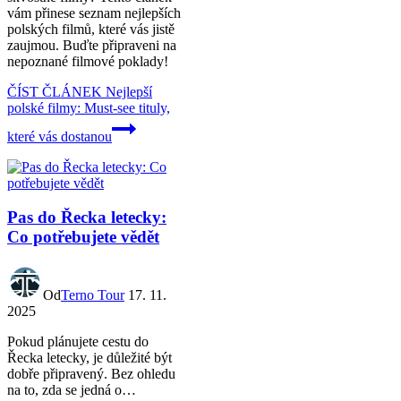
vám přinese seznam nejlepších
polských filmů, které vás jistě
zaujmou. Buďte připraveni na
nepoznané filmové poklady!
ČÍST ČLÁNEK
Nejlepší
polské filmy: Must-see tituly,
které vás dostanou
Pas do Řecka letecky:
Co potřebujete vědět
Od
Terno Tour
17. 11.
2025
Pokud plánujete cestu do
Řecka letecky, je důležité být
dobře připravený. Bez ohledu
na to, zda se jedná o…