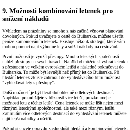
9. Možnosti kombinování letenek pro
snížení nákladů
Výhledem na prázdniny se mnoho z nás začíná věnovat plánování
dovolených. Pokud uvažujete o cestě do Bulharska, můžete ušetřit
peníze kombinováním letenek. Existuje několik strategií, které vám
mohou pomoci najít výhodné lety a snížit náklady na cestování.
První možností je využít přestupy. Mnoho leteckých společností
nabízí přestupy na svých trasách. Například můžete si vybrat letenku
s přestupem ve velkém evropském letišti a následně pokračovat do
Bulharska. To může být levnější než přímý let do Bulharska. Při
hledání letenek zkuste zahrnout do vyhledávacího filtru možnost
"vyhledávat lety s přestupy".
Další možností je být flexibilní ohledně odletových destinací.
Například pokud žijete v blízkosti více letišť, prozkoumejte
možnosti letu z těchto letišť. Cena letenek se může lišit nejen mezi
různými leteckými společnostmi, ale také mezi různými letišti.
Zahrnutím více odletových destinací do vyhledávání letenek můžete
najít lepší nabídky a ušetřit.
Pokud si chcete opravdu zjednodušit hledání a kombinování letenek,