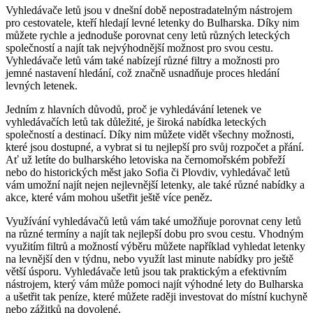
Vyhledávače letů jsou v dnešní době nepostradatelným nástrojem
pro cestovatele, kteří hledají levné letenky do Bulharska. Díky nim
můžete rychle a jednoduše porovnat ceny letů různých leteckých
společností a najít tak nejvýhodnější možnost pro svou cestu.
Vyhledávače letů vám také nabízejí různé filtry a možnosti pro
jemné nastavení hledání, což značně usnadňuje proces hledání
levných letenek.
Jedním z hlavních důvodů, proč je vyhledávání letenek ve
vyhledávačích letů tak důležité, je široká nabídka leteckých
společností a destinací. Díky nim můžete vidět všechny možnosti,
které jsou dostupné, a vybrat si tu nejlepší pro svůj rozpočet a přání.
Ať už letíte do bulharského letoviska na černomořském pobřeží
nebo do historických měst jako Sofia či Plovdiv, vyhledávač letů
vám umožní najít nejen nejlevnější letenky, ale také různé nabídky a
akce, které vám mohou ušetřit ještě více peněz.
Využívání vyhledávačů letů vám také umožňuje porovnat ceny letů
na různé termíny a najít tak nejlepší dobu pro svou cestu. Vhodným
využitím filtrů a možností výběru můžete například vyhledat letenky
na levnější den v týdnu, nebo využít last minute nabídky pro ještě
větší úsporu. Vyhledávače letů jsou tak praktickým a efektivním
nástrojem, který vám může pomoci najít výhodné lety do Bulharska
a ušetřit tak peníze, které můžete raději investovat do místní kuchyně
nebo zážitků na dovolené.