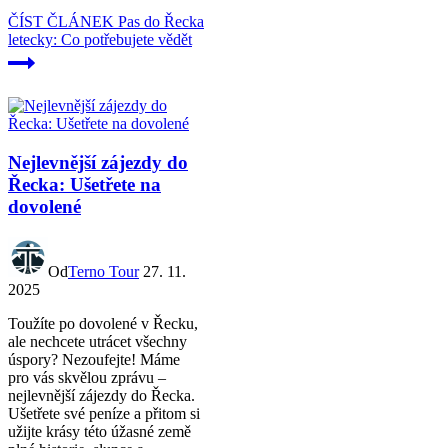
ČÍST ČLÁNEK
Pas do Řecka
letecky: Co potřebujete vědět
Nejlevnější zájezdy do
Řecka: Ušetřete na
dovolené
Od
Terno Tour
27. 11.
2025
Toužíte po dovolené v Řecku,
ale nechcete utrácet všechny
úspory? Nezoufejte! Máme
pro vás skvělou zprávu –
nejlevnější zájezdy do Řecka.
Ušetřete své peníze a přitom si
užijte krásy této úžasné země