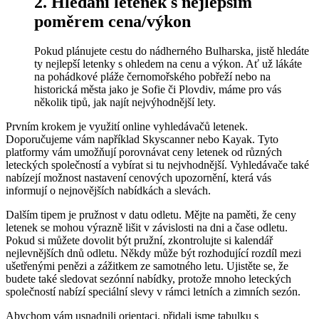
2. Hledání letenek s nejlepším
poměrem cena/výkon
Pokud plánujete cestu do nádherného Bulharska, jistě hledáte
ty nejlepší letenky s ohledem na cenu a výkon. Ať už lákáte
na pohádkové pláže černomořského pobřeží nebo na
historická města jako je Sofie či Plovdiv, máme pro vás
několik tipů, jak najít nejvýhodnější lety.
Prvním krokem je využití online vyhledávačů letenek.
Doporučujeme vám například Skyscanner nebo Kayak. Tyto
platformy vám umožňují porovnávat ceny letenek od různých
leteckých společností a vybírat si tu nejvhodnější. Vyhledávače také
nabízejí možnost nastavení cenových upozornění, která vás
informují o nejnovějších nabídkách a slevách.
Dalším tipem je pružnost v datu odletu. Mějte na paměti, že ceny
letenek se mohou výrazně lišit v závislosti na dni a čase odletu.
Pokud si můžete dovolit být pružní, zkontrolujte si kalendář
nejlevnějších dnů odletu. Někdy může být rozhodující rozdíl mezi
ušetřenými penězi a zážitkem ze samotného letu. Ujistěte se, že
budete také sledovat sezónní nabídky, protože mnoho leteckých
společností nabízí speciální slevy v rámci letních a zimních sezón.
Abychom vám usnadnili orientaci, přidali jsme tabulku s