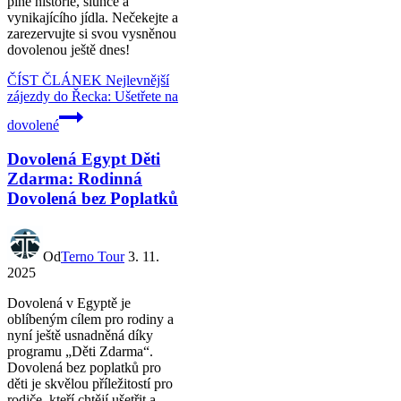
plné historie, slunce a
vynikajícího jídla. Nečekejte a
zarezervujte si svou vysněnou
dovolenou ještě dnes!
ČÍST ČLÁNEK
Nejlevnější
zájezdy do Řecka: Ušetřete na
dovolené
Dovolená Egypt Děti
Zdarma: Rodinná
Dovolená bez Poplatků
Od
Terno Tour
3. 11.
2025
Dovolená v Egyptě je
oblíbeným cílem pro rodiny a
nyní ještě usnadněná díky
programu „Děti Zdarma“.
Dovolená bez poplatků pro
děti je skvělou příležitostí pro
rodiče, kteří chtějí ušetřit a