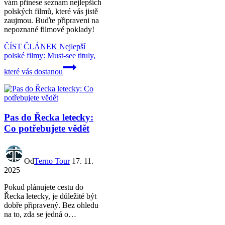
vám přinese seznam nejlepších
polských filmů, které vás jistě
zaujmou. Buďte připraveni na
nepoznané filmové poklady!
ČÍST ČLÁNEK
Nejlepší
polské filmy: Must-see tituly,
které vás dostanou
Pas do Řecka letecky:
Co potřebujete vědět
Od
Terno Tour
17. 11.
2025
Pokud plánujete cestu do
Řecka letecky, je důležité být
dobře připravený. Bez ohledu
na to, zda se jedná o…