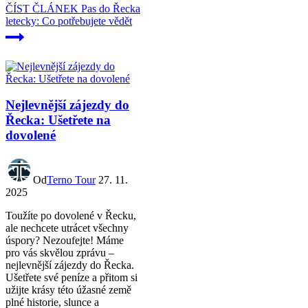
ČÍST ČLÁNEK
Pas do Řecka
letecky: Co potřebujete vědět
Nejlevnější zájezdy do
Řecka: Ušetřete na
dovolené
Od
Terno Tour
27. 11.
2025
Toužíte po dovolené v Řecku,
ale nechcete utrácet všechny
úspory? Nezoufejte! Máme
pro vás skvělou zprávu –
nejlevnější zájezdy do Řecka.
Ušetřete své peníze a přitom si
užijte krásy této úžasné země
plné historie, slunce a