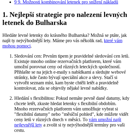
9
9. Možnosti kombinování letenek pro snížení nákladů
1. Nejlepší strategie pro nalezení levných
letenek do Bulharska
Hledáte levné letenky do krásného Bulharska? Možná se ptáte, jak
najít ty nejvýhodnější lety. Máme pro vás několik rad,
které vám
mohou pomoci
.
Sledování cen: Prvním tipem je pravidelné sledování cen letů.
Existuje mnoho online rezervačních platforem, které vám
umožní porovnat ceny od různých leteckých společností.
Přihlašte se na jejich e-maily s nabídkami a sledujte webové
stránky, kde často bývají speciální akce a slevy. Stačí si
vytvořit seznam míst, kam byste chtěli letět a pravidelně
kontrolovat, zda se objevily nějaké levné nabídky.
Hledání s flexibilitou: Pokud nemáte pevně dané datumy, kdy
chcete letět, zkuste hledat letenky s flexibilní obdobím.
Mnoho rezervačních platforem vám umožňuje vybrat si
"flexibilní datumy" nebo "měsíční pohled", kde můžete vidět
ceny letů v různých dnech v měsíci. To
vám umožní najít
nejlevnější lety
a zvolit si ty nejvýhodnější termíny pro vaši
cestu.