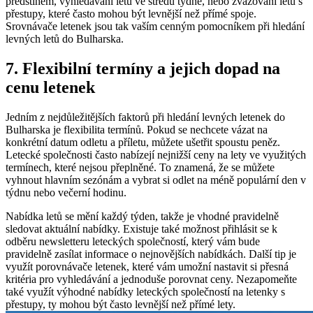
předstihem, vyhledávání letů ve středu týdne, nebo zvažování letů s
přestupy, které často mohou být levnější než přímé spoje.
Srovnávače letenek jsou tak vaším cenným pomocníkem při hledání
levných letů do Bulharska.
7. Flexibilní termíny a jejich dopad na
cenu letenek
Jedním z nejdůležitějších faktorů při hledání levných letenek do
Bulharska je flexibilita termínů. Pokud se nechcete vázat na
konkrétní datum odletu a příletu, můžete ušetřit spoustu peněz.
Letecké společnosti často nabízejí nejnižší ceny na lety ve využitých
termínech, které nejsou přeplněné. To znamená, že se můžete
vyhnout hlavním sezónám a vybrat si odlet na méně populární den v
týdnu nebo večerní hodinu.
Nabídka letů se mění každý týden, takže je vhodné pravidelně
sledovat aktuální nabídky. Existuje také možnost přihlásit se k
odběru newsletteru leteckých společností, který vám bude
pravidelně zasílat informace o nejnovějších nabídkách. Další tip je
využít porovnávače letenek, které vám umožní nastavit si přesná
kritéria pro vyhledávání a jednoduše porovnat ceny. Nezapomeňte
také využít výhodné nabídky leteckých společností na letenky s
přestupy, ty mohou být často levnější než přímé lety.