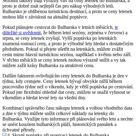
Sezónní faktory mají výrazný vliv na ceny letenek do Bulharska, a
proto je dobré znát nejlepší čas pro nákup výhodných letů.
Bulharsko je oblíbenou turistickou destinací, a proto se ceny letenek
mohou lišit v závislosti na aktuální poptávce.
Pokud plánujete cestovat do Bulharska v letních měsících,
je
důležité si uvědomit
, že během letní sezóny, zejména v červenci a
srpnu, se ceny letenek zvyšují. Vyšší poptávka po letenkách
znamená rostoucí ceny, a proto je výhodné lety hledat s dostatečným
předstihem. Pokud si přejete ušetřit na letenkách, můžete zvážit
cestu mimo hlavní turistickou sezónu, například v květnu nebo září.
V těchto měsících se ceny letenek mohou výrazně snížit a vy tak
můžete zažít krásy Bulharska za atraktivní cenu.
Dalším faktorem ovlivňujícím ceny letenek do Bulharska je den v
týdnu, kdy cestujete. Ceny letenek bývají obvykle nižší během
pracovního týdne než o víkendu, kdy je větší poptávka po cestování.
Pokud jste flexibilní ohledně dat cesty, můžete se snažit vyhnout se
víkendům a hledat levné lety na všední dny.
Kombinací správného času nákupu letenek a volbou vhodného data
a dne v týdnu můžete snížit celkové náklady na letenky do
Bulharska. Využijte tyto informace při plánování svého letu a nechte
se unést kouzlem bulharských pláží, historických památek a
úchvatné přírody.