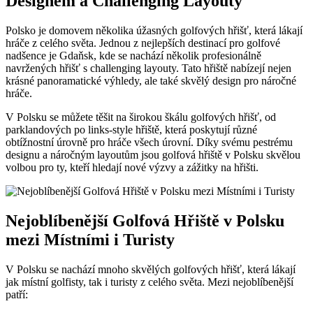
Designem a Challenging Layouty
Polsko je domovem několika úžasných golfových hřišť, která lákají
hráče z celého světa. Jednou z nejlepších destinací pro golfové
nadšence je Gdaňsk, kde se nachází několik profesionálně
navržených hřišť s challenging layouty. Tato hřiště nabízejí nejen
krásné panoramatické výhledy, ale také skvělý design pro náročné
hráče.
V Polsku se můžete těšit na širokou škálu golfových hřišť, od
parklandových po links-style hřiště, která poskytují různé
obtížnostní úrovně pro hráče všech úrovní. Díky svému pestrému
designu a náročným layoutům jsou golfová hřiště v Polsku skvělou
volbou pro ty, kteří hledají nové výzvy a zážitky na hřišti.
Nejoblíbenější Golfová Hřiště v Polsku
mezi Místními i Turisty
V Polsku se nachází mnoho skvělých golfových hřišť, která lákají
jak místní golfisty, tak i turisty z celého světa. Mezi nejoblíbenější
patří: