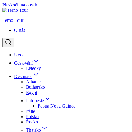
Přeskočit na obsah
Terno Tour
O nás
Úvod
Cestování
Letecky
Destinace
Albánie
Bulharsko
Egypt
Indonésie
Papua Nová Guinea
Itálie
Polsko
Řecko
Thajsko