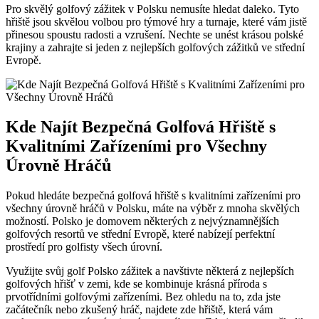
Pro skvělý golfový zážitek v Polsku nemusíte hledat daleko. Tyto
hřiště jsou skvělou volbou pro týmové hry a turnaje, které vám jistě
přinesou spoustu radosti a vzrušení. Nechte se unést krásou polské
krajiny a zahrajte si jeden z nejlepších golfových zážitků ve střední
Evropě.
Kde Najít Bezpečná Golfová Hřiště s
Kvalitními Zařízeními pro Všechny
Úrovně Hráčů
Pokud hledáte bezpečná golfová hřiště s kvalitními zařízeními pro
všechny úrovně hráčů v Polsku, máte na výběr z mnoha skvělých
možností. Polsko je domovem některých z nejvýznamnějších
golfových resortů ve střední Evropě, které nabízejí perfektní
prostředí pro golfisty všech úrovní.
Využijte svůj golf Polsko zážitek a navštivte některá z nejlepších
golfových hřišť v zemi, kde se kombinuje krásná příroda s
prvotřídními golfovými zařízeními. Bez ohledu na to, zda jste
začátečník nebo zkušený hráč, najdete zde hřiště, která vám