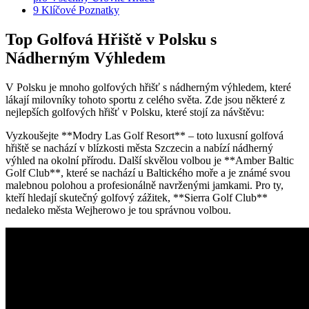
9
Klíčové Poznatky
Top Golfová Hřiště v Polsku s
Nádherným Výhledem
V Polsku je mnoho golfových hřišť s nádherným výhledem, které
lákají milovníky tohoto sportu z celého světa. Zde jsou některé z
nejlepších golfových hřišť v Polsku, které stojí za návštěvu:
Vyzkoušejte **Modry Las Golf Resort** – toto luxusní golfová
hřiště se nachází v blízkosti města Szczecin a nabízí nádherný
výhled na okolní přírodu. Další skvělou volbou je **Amber Baltic
Golf Club**, které se nachází u Baltického moře a je známé svou
malebnou polohou a profesionálně navrženými jamkami. Pro ty,
kteří hledají skutečný golfový zážitek, **Sierra Golf Club**
nedaleko města Wejherowo je tou správnou volbou.