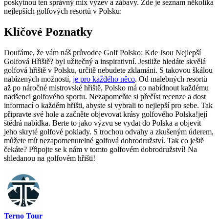
poskytnou ten správný mix výzev a zábavy. Zde je seznam několika
nejlepších golfových resortů v Polsku:
Klíčové Poznatky
Doufáme, že vám náš průvodce Golf Polsko: Kde Jsou Nejlepší
Golfová Hřiště? byl užitečný a inspirativní. Jestliže hledáte skvělá
golfová hřiště v Polsku, určitě nebudete zklamáni. S takovou škálou
nabízených možností,
je pro každého něco
. Od malebných resortů
až po náročné mistrovské hřiště, Polsko má co nabídnout každému
nadšenci golfového sportu. Nezapomeňte si přečíst recenze a dost
informací o každém hřišti, abyste si vybrali to nejlepší pro sebe. Tak
připravte své hole a začněte objevovat krásy golfového Polska!její
štědrá nabídka. Berte to jako výzvu se vydat do Polska a objevit
jeho skryté golfové poklady. S trochou odvahy a zkušeným úderem,
můžete mít nezapomenutelné golfová dobrodružství. Tak co ještě
čekáte? Připojte se k nám v tomto golfovém dobrodružství! Na
shledanou na golfovém hřišti!
Terno Tour