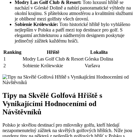
Modry Las Golf Club & Resort:
Toto luxusní hřiště se
nachází v Górské Dolině a nabízí panoramatické výhledy na
okolní krajinu. S přátelskou atmosférou a kvalitními službami
je oblíbené mezi golfisty všech úrovní.
Sobienie Królewskie:
Toto historické hřiště bylo vyhlášeno
nejlepším v Polsku a patří mezi top destinace pro golf. S
elegantní architekturou a nádherným designem poskytuje
jedinečný zážitek každému hráči.
Ranking
Hřiště
Lokalita
1
Modry Las Golf Club & Resort
Górska Dolina
2
Sobienie Królewskie
Varšava
Tipy na Skvělé Golfová Hřiště s
Vynikajícími Hodnoceními od
Návštěvníků
Polsko je skvělou destinací pro milovníky golfu, kteří hledají
nezapomenutelný zážitek na skvělých golfových hřištích. Níže jsou
uvedeny tipy na některá z nejlepších golfových hřišť v Polsku s