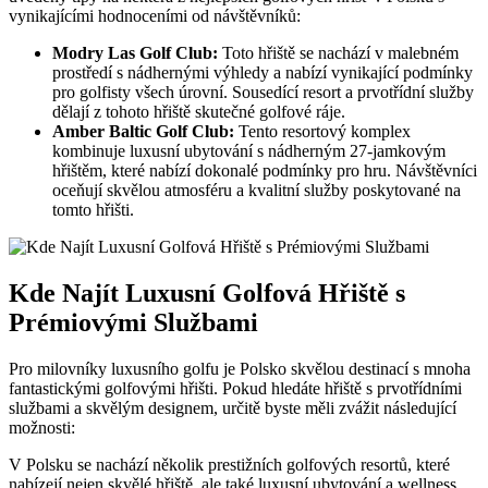
vynikajícími hodnoceními od návštěvníků:
Modry Las Golf Club:
Toto hřiště se nachází v malebném
prostředí s nádhernými výhledy a nabízí vynikající podmínky
pro golfisty všech úrovní. Sousedící resort a prvotřídní služby
dělají z tohoto hřiště skutečné golfové ráje.
Amber Baltic Golf Club:
Tento resortový komplex
kombinuje luxusní ubytování s nádherným 27-jamkovým
hřištěm, které nabízí dokonalé podmínky pro hru. Návštěvníci
oceňují skvělou atmosféru a kvalitní služby poskytované na
tomto hřišti.
Kde Najít Luxusní Golfová Hřiště s
Prémiovými Službami
Pro milovníky luxusního golfu je Polsko skvělou destinací s mnoha
fantastickými golfovými hřišti. Pokud hledáte hřiště s prvotřídními
službami a skvělým designem, určitě byste měli zvážit následující
možnosti:
V Polsku se nachází několik prestižních golfových resortů, které
nabízejí nejen skvělé hřiště, ale také luxusní ubytování a wellness