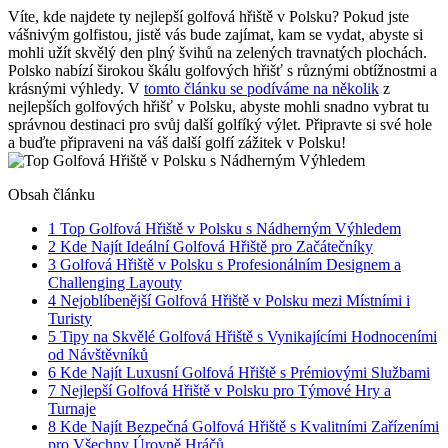
Víte, kde najdete ty nejlepší golfová hřiště v Polsku? Pokud jste
vášnivým golfistou, jistě vás bude zajímat, kam se vydat, abyste si
mohli užít skvělý den plný švihů na zelených travnatých plochách.
Polsko nabízí širokou škálu golfových hřišť s různými obtížnostmi a
krásnými výhledy. V
tomto článku se podíváme na několik
z
nejlepších golfových hřišť v Polsku, abyste mohli snadno vybrat tu
správnou destinaci pro svůj další golfíký výlet. Připravte si své hole
a buďte připraveni na váš další golfí zážitek v Polsku!
Obsah článku
1
Top Golfová Hřiště v Polsku s Nádherným Výhledem
2
Kde Najít Ideální Golfová Hřiště pro Začátečníky
3
Golfová Hřiště v Polsku s Profesionálním Designem a
Challenging Layouty
4
Nejoblíbenější Golfová Hřiště v Polsku mezi Místními i
Turisty
5
Tipy na Skvělé Golfová Hřiště s Vynikajícími Hodnoceními
od Návštěvníků
6
Kde Najít Luxusní Golfová Hřiště s Prémiovými Službami
7
Nejlepší Golfová Hřiště v Polsku pro Týmové Hry a
Turnaje
8
Kde Najít Bezpečná Golfová Hřiště s Kvalitními Zařízeními
pro Všechny Úrovně Hráčů