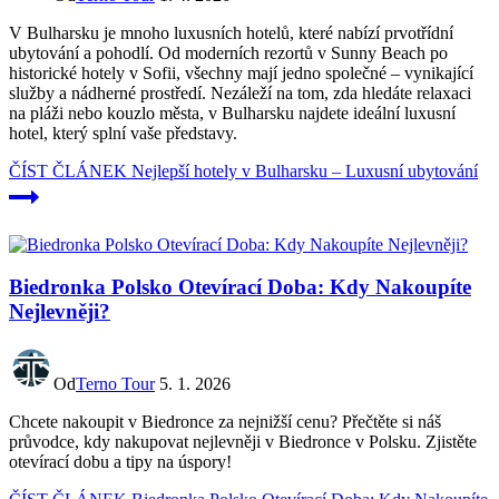
V Bulharsku je mnoho luxusních hotelů, které nabízí prvotřídní
ubytování a pohodlí. Od moderních rezortů v Sunny Beach po
historické hotely v Sofii, všechny mají jedno společné – vynikající
služby a nádherné prostředí. Nezáleží na tom, zda hledáte relaxaci
na pláži nebo kouzlo města, v Bulharsku najdete ideální luxusní
hotel, který splní vaše představy.
ČÍST ČLÁNEK
Nejlepší hotely v Bulharsku – Luxusní ubytování
Biedronka Polsko Otevírací Doba: Kdy Nakoupíte
Nejlevněji?
Od
Terno Tour
5. 1. 2026
Chcete nakoupit v Biedronce za nejnižší cenu? Přečtěte si náš
průvodce, kdy nakupovat nejlevněji v Biedronce v Polsku. Zjistěte
otevírací dobu a tipy na úspory!