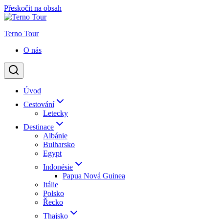
Přeskočit na obsah
Terno Tour
O nás
Úvod
Cestování
Letecky
Destinace
Albánie
Bulharsko
Egypt
Indonésie
Papua Nová Guinea
Itálie
Polsko
Řecko
Thajsko