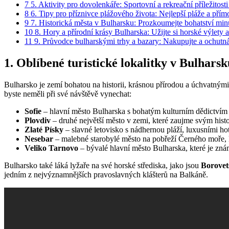
7
5. Aktivity pro dovolenkáře: Sportovní a rekreační příležitost
8
6. Tipy pro příznivce plážového života: Nejlepší pláže a přím
9
7. Historická města v Bulharsku: Prozkoumejte bohatství minu
10
8. Hory a přírodní krásy Bulharska: Užijte si horské výlety a
11
9. Průvodce bulharskými trhy a bazary: Nakupujte a ochutná
1. Oblíbené turistické lokalitky v Bulhars
Bulharsko je zemí bohatou na historii, krásnou přírodou a úchvatnými p
byste neměli při své návštěvě vynechat:
Sofie
– hlavní město Bulharska s bohatým kulturním dědictvím
Plovdiv
– druhé největší město v zemi, které zaujme svým histo
Zlaté Písky
– slavné letovisko s nádhernou pláží, luxusními hot
Nesebar
– malebné starobylé město na pobřeží Černého moře, 
Veliko Tarnovo
– bývalé hlavní město Bulharska, které je zn
Bulharsko také láká lyžaře na své horské střediska, jako jsou
Borovet
jedním z nejvýznamnějších pravoslavných klášterů na Balkáně.