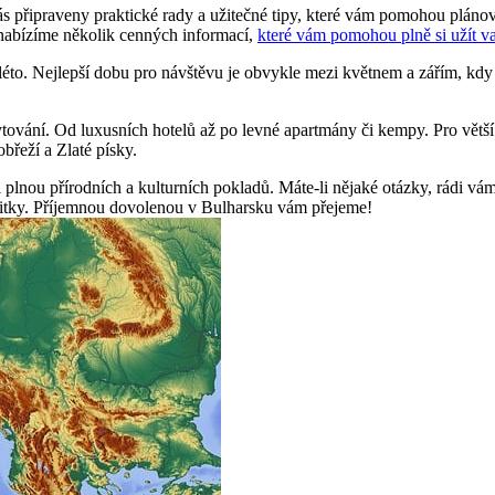
s připraveny praktické rady a užitečné tipy, které vám pomohou plán
nabízíme několik cenných informací,
které vám pomohou plně si užít v
léto. Nejlepší dobu pro návštěvu je obvykle mezi květnem a zářím, kdy
tování. Od luxusních hotelů až po levné apartmány či kempy. Pro větší
břeží a Zlaté písky.
i plnou přírodních a kulturních pokladů. Máte-li nějaké otázky, rádi v
zážitky. Příjemnou dovolenou v Bulharsku vám přejeme!