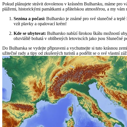
Pokud plánujete strávit dovolenou v krásném Bulharsku, máme pro vá
plážemi, historickými památkami a přátelskou atmosférou, a my vám 
Sezóna a počasí:
Bulharsko je známé pro své slunečné a teplé 
vzít plavky a opalovací krém!
Kde se ubytovat:
Bulharsko nabízí širokou škálu možností uby
obzvláště bohatá v oblíbených letoviscích jako jsou Slunečné po
Do Bulharska se vydejte připraveni a vychutnejte si tuto krásnou zem
užitečné rady a tipy od zkušených turistů a podělit se o své vlastní 