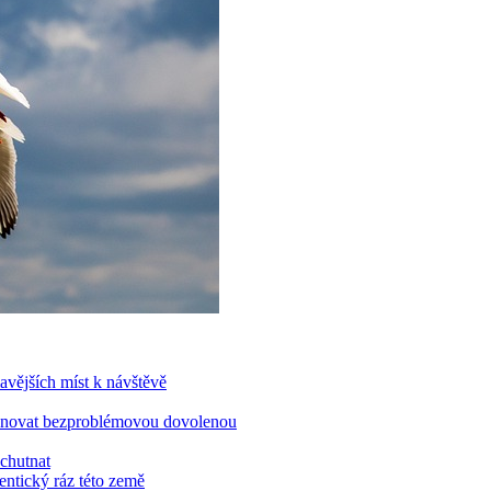
mavějších míst k návštěvě
 plánovat bezproblémovou dovolenou
chutnat
entický ráz této země