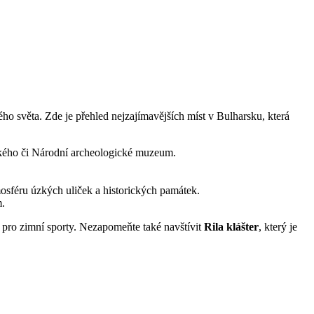
lého světa. Zde je přehled nejzajímavějších míst v Bulharsku, která
kého či Národní archeologické muzeum.
sféru úzkých uliček a historických památek.
m.
 pro zimní sporty. Nezapomeňte také navštívit
Rila klášter
, který je