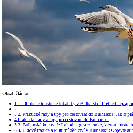
Obsah článku
1
1. Oblíbené turistické lokalitky v Bulharsku: Přehled nejzají
2
3
2. Praktické rady a tipy pro cestování do Bulharska: Jak si
4
Praktické rady a tipy pro cestování do Bulharska
5
3. Bulharská kuchyně: Lahodná gastronomie, kterou musíte o
6
4. Lidové tradice a kulturní dědictví v Bulharsku: Objevte aut