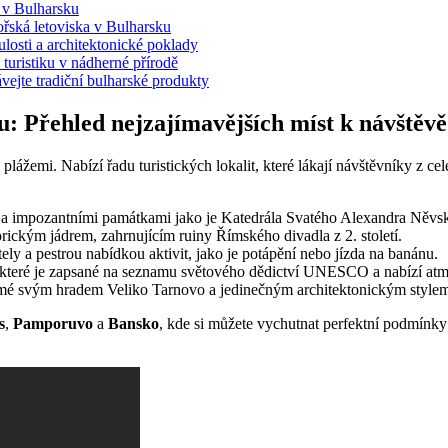
i v Bulharsku
ořská letoviska v Bulharsku
losti a architektonické poklady
 turistiku v nádherné přírodě
vejte tradiční bulharské produkty
ku: Přehled nejzajímavějších míst k návštěvě
lážemi. Nabízí řadu turistických lokalit, které lákají návštěvníky z ce
 a impozantními památkami jako je Katedrála Svatého Alexandra Něvs
rickým jádrem, zahrnujícím ruiny Římského divadla z 2. století.
ely a pestrou nabídkou aktivit, jako je potápění nebo jízda na banánu.
které je zapsané na seznamu světového dědictví UNESCO a nabízí atmo
ámé svým hradem Veliko Tarnovo a jedinečným architektonickým style
s
,
Pamporuvo
a
Bansko
, kde si můžete vychutnat perfektní podmínky