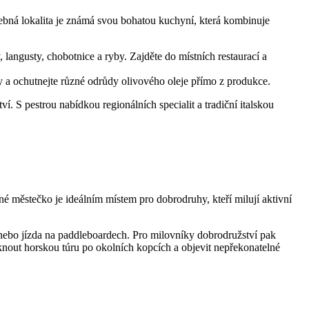
alebná lokalita je známá svou bohatou kuchyní, která kombinuje
langusty, chobotnice a ryby. Zajděte do místních restaurací a
y a ochutnejte různé odrůdy olivového oleje přímo z produkce.
. S pestrou nabídkou regionálních specialit a tradiční italskou
bné městečko je ideálním místem pro dobrodruhy, kteří milují aktivní
, nebo jízda na paddleboardech. Pro milovníky dobrodružství pak
nout horskou túru po okolních kopcích a objevit nepřekonatelné