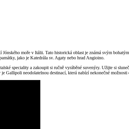
ží Jónského moře v Itálii. Tato historická oblast je známá svým bohat
památky, jako je Katedrála sv. Agaty nebo hrad Angioino.
talské speciality a zakoupit si ručně vyráběné suvenýry. Užijte si slun
y je Gallipoli neodolatelnou destinací, která nabízí nekonečné možnosti