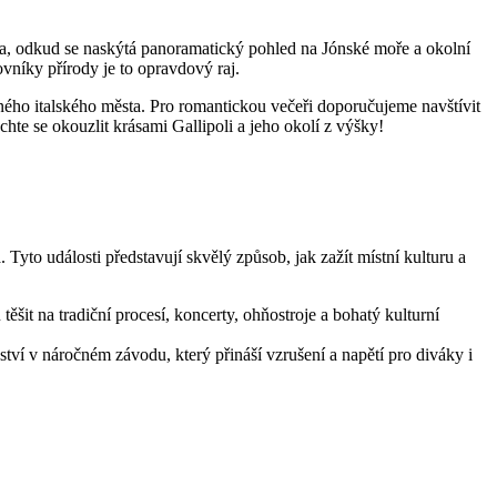
bea, odkud se naskýtá panoramatický pohled na Jónské moře a okolní
vníky přírody je to opravdový raj.
ného italského města. Pro romantickou večeři doporučujeme navštívit
hte se okouzlit krásami Gallipoli a jeho okolí z výšky!
. Tyto události představují skvělý způsob, jak zažít místní kulturu a
šit na tradiční procesí, koncerty, ohňostroje a bohatý kulturní
tví v náročném závodu, který přináší vzrušení a napětí pro diváky i