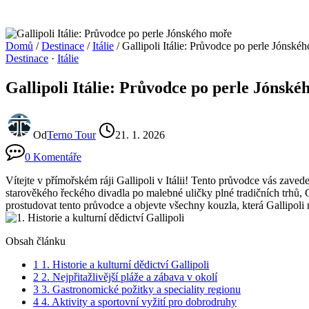
Domů
/
Destinace
/
Itálie
/
Gallipoli Itálie: Průvodce po perle Jónské
Destinace
·
Itálie
Gallipoli Itálie: Průvodce po perle Jónsk
Od
Terno Tour
21. 1. 2026
0 Komentáře
Vítejte v přímořském ráji Gallipoli v Itálii! Tento průvodce vás zav
starověkého řeckého divadla po malebné uličky plné tradičních trhů, 
prostudovat tento průvodce a objevte všechny kouzla, která Gallipoli
Obsah článku
1
1. Historie a kulturní dědictví Gallipoli
2
2. Nejpřitažlivější pláže a zábava v okolí
3
3. Gastronomické požitky a speciality regionu
4
4. Aktivity a sportovní vyžití pro dobrodruhy