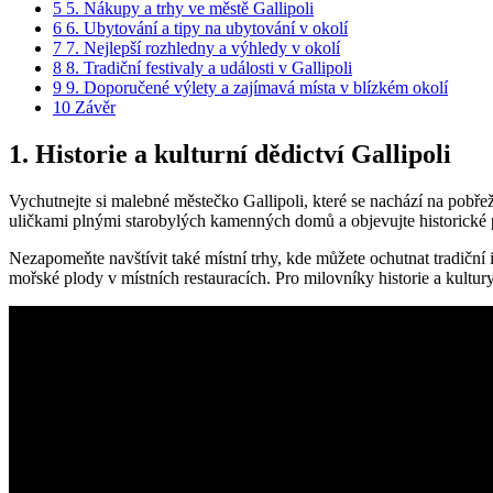
5
5. Nákupy a trhy ve městě Gallipoli
6
6. Ubytování a tipy na ubytování v okolí
7
7. Nejlepší rozhledny a výhledy v okolí
8
8. Tradiční festivaly a události v Gallipoli
9
9. Doporučené výlety a zajímavá místa v blízkém okolí
10
Závěr
1. Historie a kulturní dědictví Gallipoli
Vychutnejte si malebné městečko Gallipoli, které se nachází na pobře
uličkami plnými starobylých kamenných domů a objevujte historické 
Nezapomeňte navštívit také místní trhy, kde můžete ochutnat tradiční i
mořské plody v místních restauracích. Pro milovníky historie a kultur