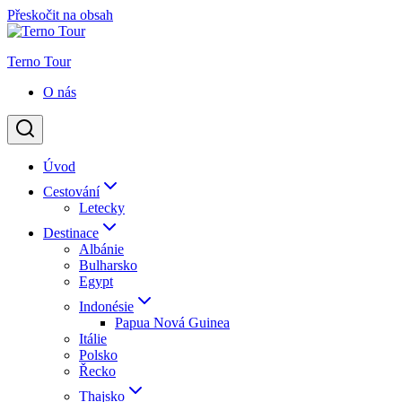
Přeskočit na obsah
Terno Tour
O nás
Úvod
Cestování
Letecky
Destinace
Albánie
Bulharsko
Egypt
Indonésie
Papua Nová Guinea
Itálie
Polsko
Řecko
Thajsko