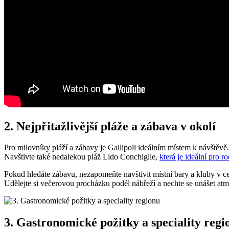
2. Nejpřitažlivější pláže a zábava v okolí
Pro milovníky pláží a zábavy je Gallipoli ideálním místem k návštěvě.
Navštivte také nedalekou pláž Lido Conchiglie,
která je ideální pro r
Pokud hledáte zábavu, nezapomeňte navštívit místní bary a kluby v ce
Udělejte si večerovou procházku podél nábřeží a nechte se unášet atm
3. Gastronomické požitky a speciality regi