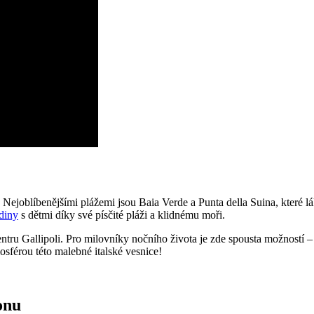
 Nejoblíbenějšími plážemi jsou Baia Verde a Punta della Suina, které l
odiny
s dětmi díky své písčité pláži a klidnému moři.
ntru Gallipoli. Pro milovníky nočního života je zde spousta možností – 
osférou této malebné italské vesnice!
onu