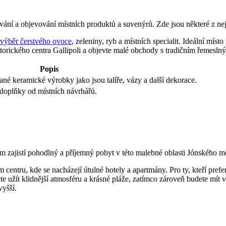
vání a objevování místních produktů a suvenýrů. Zde jsou některé z nej
 výběr čerstvého ovoce
, zeleniny, ryb a místních specialit. Ideální mí
torického centra Gallipoli a objevte malé obchody s tradičním řemesl
Popis
ané keramické výrobky jako jsou talíře, vázy a další dekorace.
 doplňky od místních návrhářů.
 zajistí pohodlný a příjemný pobyt v této malebné oblasti Jónského moř
entru, kde se nacházejí útulné hotely a apartmány. Pro ty, kteří prefe
te užít klidnější atmosféru a krásné pláže, zatímco zároveň budete mí
vyšší.