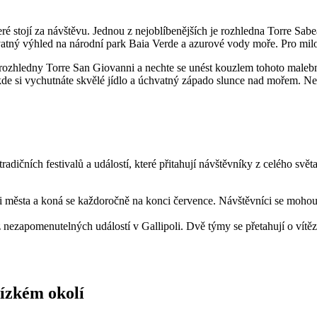
eré stojí za návštěvu. Jednou z nejoblíbenějších je rozhledna Torre Sa
vatný výhled na národní park Baia Verde a azurové vody moře. Pro milo
 z rozhledny Torre San Giovanni a nechte se unést kouzlem tohoto maleb
 kde si vychutnáte skvělé jídlo a úchvatný západo slunce nad mořem. Nec
dičních festivalů a událostí, které přitahují návštěvníky z celého světa
 města a koná se každoročně na konci července. Návštěvníci se mohou tě
 nezapomenutelných událostí v Gallipoli. Dvě týmy se přetahují o vítězs
lízkém okolí