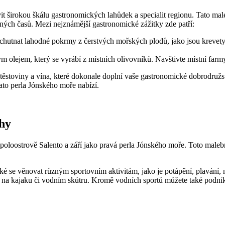
jevit širokou škálu gastronomických lahůdek a specialit regionu. Tato m
ávných časů. Mezi nejznámější gastronomické zážitky zde patří:
chutnat lahodné pokrmy z čerstvých mořských plodů, jako jsou krevety, 
m olejem, který se vyrábí z místních olivovníků. Navštivte místní farm
stoviny a vína, které dokonale doplní vaše gastronomické dobrodružství
ato perla Jónského moře nabízí.
uhy
na poloostrově Salento a září jako pravá perla Jónského moře. Toto male
také se věnovat různým sportovním aktivitám, jako je potápění, plavání
na kajaku či vodním skútru. Kromě vodních sportů můžete také podnik