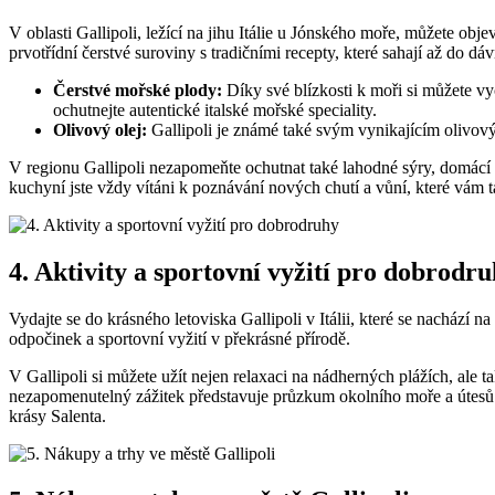
V oblasti Gallipoli, ležící na jihu Itálie u Jónského moře, můžete ob
prvotřídní čerstvé suroviny s tradičními recepty, které sahají až do d
Čerstvé mořské plody:
Díky své blízkosti k moři si můžete vy
ochutnejte autentické italské mořské speciality.
Olivový olej:
Gallipoli je známé také svým vynikajícím olivový
V regionu Gallipoli nezapomeňte ochutnat také lahodné sýry, domácí tě
kuchyní jste vždy vítáni k poznávání nových chutí a vůní, které vám t
4. Aktivity a sportovní vyžití pro dobrodr
Vydajte se do krásného letoviska Gallipoli v Itálii, které se nachází 
odpočinek a sportovní vyžití v překrásné přírodě.
V Gallipoli si můžete užít nejen relaxaci na nádherných plážích, ale 
nezapomenutelný zážitek představuje průzkum okolního moře a útesů 
krásy Salenta.