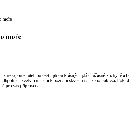
ho moře
ého moře
ede na nezapomenutelnou cestu plnou krásných pláží, úžasné kuchyně a 
Gallipoli je skvělým místem k poznání skvostů italského pobřeží. Pokud
 má pro vás připravena.