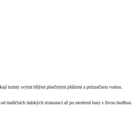
ákají turisty svými bílými písečnými plážemi a průzračnou vodou.
od tradičních italských restaurací až po moderní bary s živou hudbou.