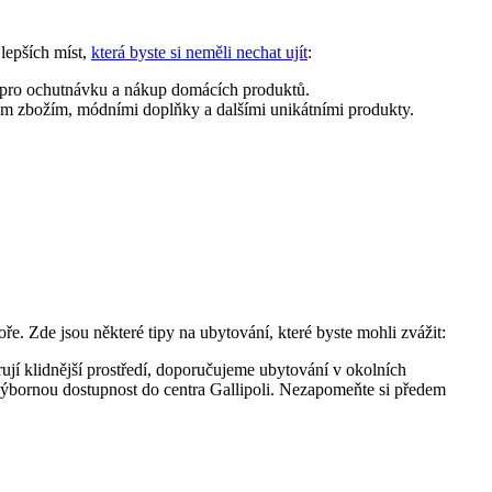
lepších míst,
která byste si neměli nechat ujít
:
sto pro ochutnávku a nákup domácích produktů.
ným zbožím, módními doplňky a dalšími unikátními produkty.
e. Zde jsou některé tipy na ubytování, které byste mohli zvážit:
rují klidnější prostředí, doporučujeme ubytování v okolních
t výbornou dostupnost do centra Gallipoli. Nezapomeňte si předem