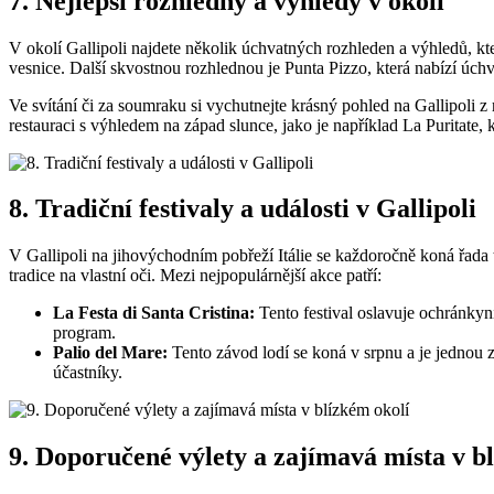
7. Nejlepší rozhledny a výhledy v okolí
V okolí Gallipoli najdete několik úchvatných rozhleden a výhledů, kt
vesnice. Další skvostnou rozhlednou je Punta Pizzo, která nabízí úch
Ve svítání či za soumraku si vychutnejte krásný pohled na Gallipoli
restauraci s výhledem na západ slunce, jako je například La Puritate,
8. Tradiční festivaly a události v Gallipoli
V Gallipoli na jihovýchodním pobřeží Itálie se každoročně koná řada tra
tradice na vlastní oči. Mezi nejpopulárnější akce patří:
La Festa di Santa Cristina:
Tento festival oslavuje ochránkyni
program.
Palio del Mare:
Tento závod lodí se koná v srpnu a je jednou z
účastníky.
9. Doporučené výlety a zajímavá místa v b