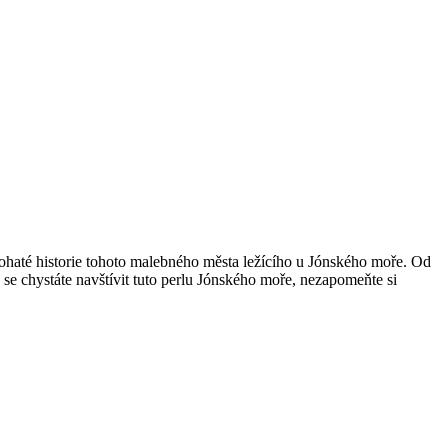
bohaté historie tohoto malebného města ležícího u Jónského moře. Od
 se chystáte navštívit tuto perlu Jónského moře, nezapomeňte si