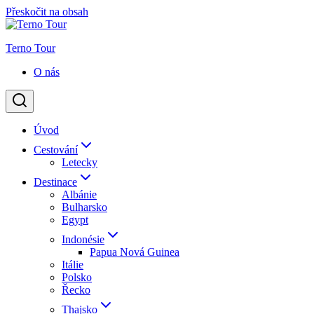
Přeskočit na obsah
Terno Tour
O nás
Úvod
Cestování
Letecky
Destinace
Albánie
Bulharsko
Egypt
Indonésie
Papua Nová Guinea
Itálie
Polsko
Řecko
Thajsko