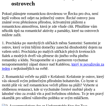
ostrovech
Pokud plánujete romantickou dovolenou ve Řecku pro dva, není
lepší volbou než odjet na jedinečný ostrov. Řecké ostrovy jsou
známé svou překrásnou přírodou, úchvatnými plážemi a
romantickou atmosférou, která je zde všude cítit. Přinášíme vám
několik tipů na romantické aktivity a památky, které na ostrovech
můžete zažít.
1. Procházka po starobylých uličkách města Santorini: Santorini je
ostrov, který svými bílými domečky zanechá dlouhodobý dojem na
vašem srdci. Procházka po malých uličkách plných kvetoucích
fialek a modrých dveří vás přenese do jiného světa plného
romantiky a klidu. Nezapomeňte si s partnerem vychutnat
nezapomenutelný západ slunce nad Kaldérou,
který je považován za
jeden
z nejkrásnějších na světě.
2. Romantická večeře na pláži v Kefalonii: Kefalonie je ostrov, který
vás okouzlí svým jedinečným přírodním bohatstvím. Co byste si
mohli přát víc než romantickou večeři přímo na pláži? Vyberte si
oblíbenou restauraci, kde si vychutnáte čerstvé mořské plody a
lahodné víno za zvuků vln a pod hvězdnou oblohou. To je ten pravý
okamžik pro sdílení vášnivého polibku se svým miláčkem.