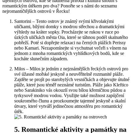
tajemných ostrovů, kde se nádherná příroda i kultura snoubí s
romantickým útěkem pro dva? Ponořte se s námi do seznamu
nejromantičtějších ostrovů v Řecku!
Santorini – Tento ostrov je známý svými křivolakými
uličkami, bílými domky s modrou střechou a dramatickými
výhledy na kráter sopky. Procházejte se rukou v ruce po
úzkých uličkách města Oia, které se táhnou podél skalnatého
pobřeží. Poté si dopřejte relaxaci na černých plážích Perissy
nebo Kamari. Nezapomínejte si vychutnat večeři s vínem na
jednom z mnoha romantických vyhlídkových bodů, kde se
kocháte slunečním západem.
Milos – Milos je jedním z nejznámějších řeckých ostrovů pro
své úžasné mořské jeskyně a neuvěřitelně rozmanité pláže.
Zajděte se projít po starobylých vesničkách a objevujte útulné
pláže, které jsou téměř neznámé turistům. Pláže jako Kleftico
nebo Sarakiniko vás okouzlí svou bílou křemičitou půdou a
tyrkysově modrou vodou. Využijte také možnost zapůjčení
soukromého člunu a prozkoumejte tajemné jeskyně a skalní
útvary, které vytváří jedinečnou atmosféru pro romantický
útěk.
5. Romantické aktivity a památky na