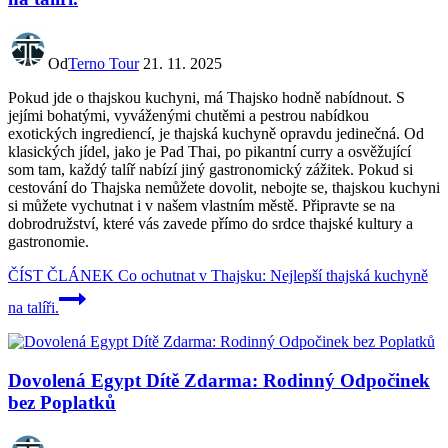
Od
Terno Tour
21. 11. 2025
Pokud jde o thajskou kuchyni, má Thajsko hodně nabídnout. S
jejími bohatými, vyváženými chutěmi a pestrou nabídkou
exotických ingrediencí, je thajská kuchyně opravdu jedinečná. Od
klasických jídel, jako je Pad Thai, po pikantní curry a osvěžující
som tam, každý talíř nabízí jiný gastronomický zážitek. Pokud si
cestování do Thajska nemůžete dovolit, nebojte se, thajskou kuchyni
si můžete vychutnat i v našem vlastním městě. Připravte se na
dobrodružství, které vás zavede přímo do srdce thajské kultury a
gastronomie.
ČÍST ČLÁNEK
Co ochutnat v Thajsku: Nejlepší thajská kuchyně
na talíři.
Dovolená Egypt Dítě Zdarma: Rodinný Odpočinek
bez Poplatků