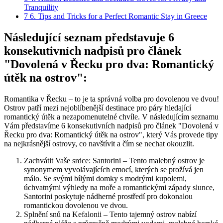
Tranquility
7
6. Tips and Tricks for a Perfect Romantic Stay in Greece
Následující seznam představuje 6
konsekutivních nadpisů pro článek
"Dovolená v Řecku pro dva: Romantický
útěk na ostrov":
Romantika v Řecku – to je ta správná volba pro dovolenou ve dvou!
Ostrov patří mezi nejoblíbenější destinace pro páry hledající
romantický útěk a nezapomenutelné chvíle. V následujícím seznamu
Vám představíme 6 konsekutivních nadpisů pro článek "Dovolená v
Řecku pro dva: Romantický útěk na ostrov", který Vás provede tipy
na nejkrásnější ostrovy, co navštívit a čím se nechat okouzlit.
Zachvátit Vaše srdce: Santorini – Tento malebný ostrov je
synonymem vyvolávajících emocí, kterých se prožívá jen
málo. Se svými bílými domky s modrými kupolemi,
úchvatnými výhledy na moře a romantickými západy slunce,
Santorini poskytuje nádherné prostředí pro dokonalou
romantickou dovolenou ve dvou.
Splnění snů na Kefalonii – Tento tajemný ostrov nabízí