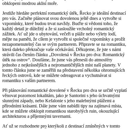
obklopeni modrou aklisí moře.
Jestliže hledáte perfektní romantický útěk, Řecko je ideální destinací
pro vás. Začněte plánovat svou dovolenou ještě dnes a vytvořte si
vzpomínky, které budou trvat navždy. Buďte si vědomi toho, že
každý detail je důležitý a že si zasloužíte vrcholný romantický
zážitek. Ať už jde o ubytování, večeři u pláže nebo výlety lodí,
mějte na paměti, že cílem je vytvořit si společné vzpomínky a prožít
nezapomenutelný čas se svým partnerem. Připravte se na romantiku,
která daleko překračuje vaše očekávání. Děkujeme, že jste s námi
strávili čas čtením článku „Dovolená v Řecku pro dva: Romantický
útěk na ostrov“. Doufáme, že jsme vás přenesli do atmosféry
jednoho z nejkrásnějších a nejromantičtějších míst naší planety. V
tomto článku jsme se zaměřili na představení několika ohromujících
řeckých ostrovů, kde se můžete odreagovat a vychutnávat si
romantiku s vaším partnerem.
Při plánování romantické dovolené v Řecku pro dva se určitě vyplatí
věnovat pozornost lokalitám, jako je Santorini s jeho úchvatnými
slunnými západy, nebo Kefalonie s jeho malebnými plážemi a
přírodními krásami. Dále jsme vám nabídli tipy na zajímavá místa,
kde se můžete obklopit romantikou starobylých ruin, okouzlující
architekturou a příjemnými tavernami.
Ať už se rozhodnete pro kterýkoli z destinací zmíněných v tomto