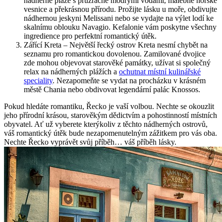
nádherné pláže s průzračně modrými vodami, malebné horské
vesnice a překrásnou přírodu. Prožijte lásku u moře, obdivujte
nádhernou jeskyni Melissani nebo se vydajte na výlet lodí ke
skalnímu oblouku Navagio. Kefalonie vám poskytne všechny
ingredience pro perfektní romantický útěk.
Zářící Kreta – Největší řecký ostrov Kreta nesmí chybět na
seznamu pro romantickou dovolenou. Zamilované dvojice
zde mohou objevovat starověké památky, užívat si společný
relax na nádherných plážích a
ochutnat místní kulinářské
speciality
. Nezapomeňte se vydat na procházku v krásném
městě Chania nebo obdivovat legendární palác Knossos.
Pokud hledáte romantiku, Řecko je vaší volbou. Nechte se okouzlit
jeho přírodní krásou, starověkým dědictvím a pohostinností místních
obyvatel. Ať už vyberete kterýkoliv z těchto nádherných ostrovů,
váš romantický útěk bude nezapomenutelným zážitkem pro vás oba.
Nechte Řecko vyprávět svůj příběh… váš příběh lásky.