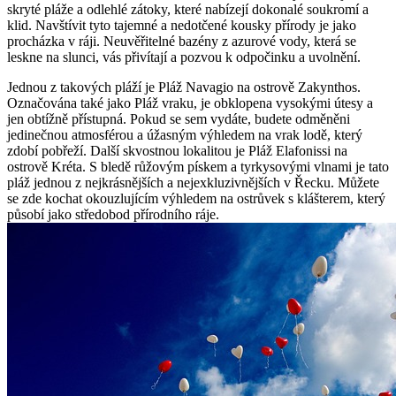
skryté pláže a odlehlé zátoky, které nabízejí dokonalé soukromí a
klid. Navštívit tyto tajemné a nedotčené kousky přírody je jako
procházka v ráji. Neuvěřitelné bazény z azurové vody, která se
leskne na slunci, vás přivítají a pozvou k odpočinku a uvolnění.
Jednou z takových pláží je Pláž Navagio na ostrově Zakynthos.
Označována také jako Pláž vraku, je obklopena vysokými útesy a
jen obtížně přístupná. Pokud se sem vydáte, budete odměněni
jedinečnou atmosférou a úžasným výhledem na vrak lodě, který
zdobí pobřeží. Další skvostnou lokalitou je Pláž Elafonissi na
ostrově Kréta. S bledě růžovým pískem a tyrkysovými vlnami je tato
pláž jednou z nejkrásnějších a nejexkluzivnějších v Řecku. Můžete
se zde kochat okouzlujícím výhledem na ostrůvek s klášterem, který
působí jako středobod přírodního ráje.