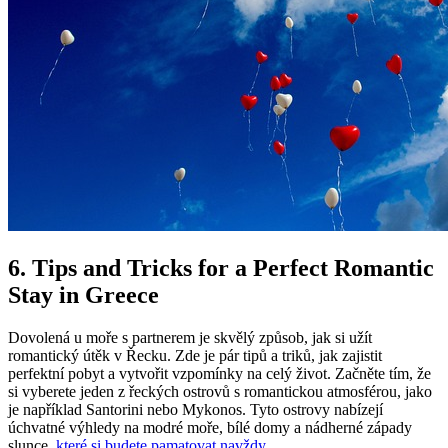
6. Tips and Tricks for a Perfect Romantic
Stay in Greece
Dovolená u moře s partnerem je skvělý způsob, jak si užít
romantický útěk v Řecku. Zde je pár tipů a triků, jak zajistit
perfektní pobyt a vytvořit vzpomínky na celý život. Začněte tím, že
si vyberete jeden z řeckých ostrovů s romantickou atmosférou, jako
je například Santorini nebo Mykonos. Tyto ostrovy nabízejí
úchvatné výhledy na modré moře, bílé domy a nádherné západy
slunce,
které si budete pamatovat navždy
.