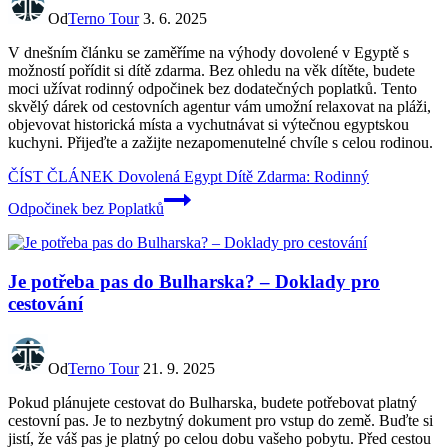
Od
Terno Tour
3. 6. 2025
V dnešním článku se zaměříme na výhody dovolené v Egyptě s
možností pořídit si dítě zdarma. Bez ohledu na věk dítěte, budete
moci užívat rodinný odpočinek bez dodatečných poplatků. Tento
skvělý dárek od cestovních agentur vám umožní relaxovat na pláži,
objevovat historická místa a vychutnávat si výtečnou egyptskou
kuchyni. Přijeďte a zažijte nezapomenutelné chvíle s celou rodinou.
ČÍST ČLÁNEK
Dovolená Egypt Dítě Zdarma: Rodinný
Odpočinek bez Poplatků
Je potřeba pas do Bulharska? – Doklady pro
cestování
Od
Terno Tour
21. 9. 2025
Pokud plánujete cestovat do Bulharska, budete potřebovat platný
cestovní pas. Je to nezbytný dokument pro vstup do země. Buďte si
jistí, že váš pas je platný po celou dobu vašeho pobytu. Před cestou