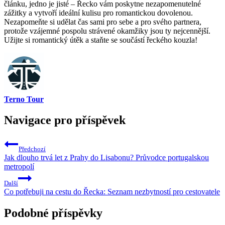
článku, jedno je jisté – Řecko vám poskytne nezapomenutelné
zážitky a vytvoří ideální kulisu pro romantickou dovolenou.
Nezapomeňte si udělat čas sami pro sebe a pro svého partnera,
protože vzájemné pospolu strávené okamžiky jsou ty nejcennější.
Užijte si romantický útěk a staňte se součástí řeckého kouzla!
Terno Tour
Navigace pro příspěvek
Předchozí
Jak dlouho trvá let z Prahy do Lisabonu? Průvodce portugalskou
metropolí
Další
Co potřebuji na cestu do Řecka: Seznam nezbytností pro cestovatele
Podobné příspěvky