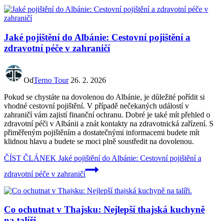
Jaké pojištění do Albánie: Cestovní pojištění a
zdravotní péče v zahraničí
Od
Terno Tour
26. 2. 2026
Pokud se chystáte na dovolenou do Albánie, je důležité pořídit si
vhodné cestovní pojištění. V případě nečekaných událostí v
zahraničí vám zajistí finanční ochranu. Dobré je také mít přehled o
zdravotní péči v Albánii a znát kontakty na zdravotnická zařízení. S
přiměřeným pojištěním a dostatečnými informacemi budete mít
klidnou hlavu a budete se moci plně soustředit na dovolenou.
ČÍST ČLÁNEK
Jaké pojištění do Albánie: Cestovní pojištění a
zdravotní péče v zahraničí
Co ochutnat v Thajsku: Nejlepší thajská kuchyně
na talíři.