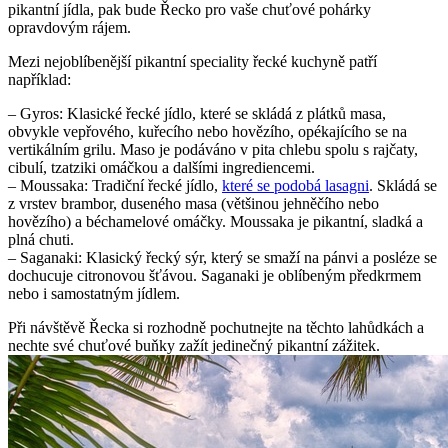
pikantní jídla, pak bude Řecko pro vaše chuťové pohárky
opravdovým rájem.
Mezi nejoblíbenější pikantní speciality řecké kuchyně patří
například:
– Gyros: Klasické řecké jídlo, které se skládá z plátků masa,
obvykle vepřového, kuřecího nebo hovězího, opékajícího se na
vertikálním grilu. Maso je podáváno v pita chlebu spolu s rajčaty,
cibulí, tzatziki omáčkou a dalšími ingrediencemi.
– Moussaka: Tradiční řecké jídlo,
které se podobá lasagni
. Skládá se
z vrstev brambor, duseného masa (většinou jehněčího nebo
hovězího) a béchamelové omáčky. Moussaka je pikantní, sladká a
plná chuti.
– Saganaki: Klasický řecký sýr, který se smaží na pánvi a posléze se
dochucuje citronovou šťávou. Saganaki je oblíbeným předkrmem
nebo i samostatným jídlem.
Při návštěvě Řecka si rozhodně pochutnejte na těchto lahůdkách a
nechte své chuťové buňky zažít jedinečný pikantní zážitek.