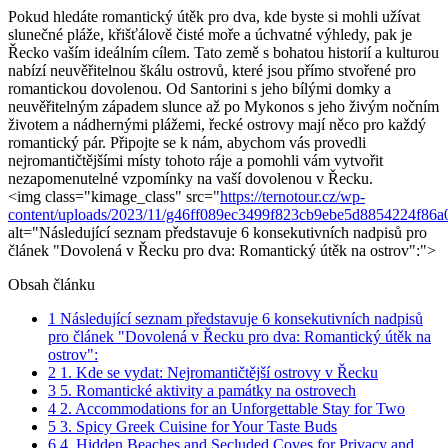
Pokud hledáte romantický útěk pro dva, kde byste si mohli užívat
slunečné pláže, křišťálově čisté moře a úchvatné výhledy, pak je
Řecko vaším ideálním cílem. Tato země s bohatou historií a kulturou
nabízí neuvěřitelnou škálu ostrovů, které jsou přímo stvořené pro
romantickou dovolenou. Od Santorini s jeho bílými domky a
neuvěřitelným západem slunce až po Mykonos s jeho živým nočním
životem a nádhernými plážemi, řecké ostrovy mají něco pro každý
romantický pár. Připojte se k nám, abychom vás provedli
nejromantičtějšími místy tohoto ráje a pomohli vám vytvořit
nezapomenutelné vzpomínky na vaší dovolenou v Řecku.
<img class="kimage_class" src="
https://ternotour.cz/wp-
content/uploads/2023/11/g46ff089ec3499f823cb9ebe5d8854224f8
alt="Následující seznam představuje 6 konsekutivních nadpisů pro
článek "Dovolená v Řecku pro dva: Romantický útěk na ostrov":">
Obsah článku
1
Následující seznam představuje 6 konsekutivních nadpisů
pro článek "Dovolená v Řecku pro dva: Romantický útěk na
ostrov":
2
1. Kde se vydat: Nejromantičtější ostrovy v Řecku
3
5. Romantické aktivity a památky na ostrovech
4
2. Accommodations for an Unforgettable Stay for Two
5
3. Spicy Greek Cuisine for Your Taste Buds
6
4. Hidden Beaches and Secluded Coves for Privacy and