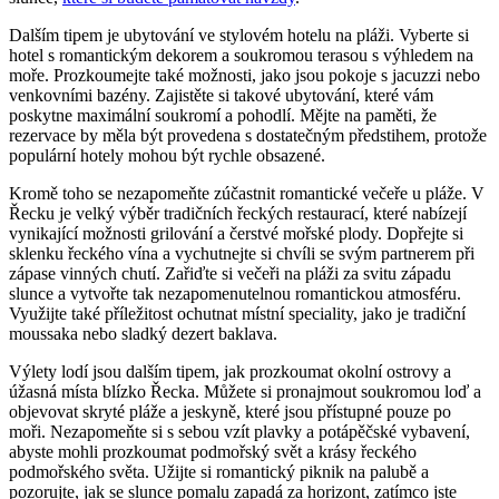
Dalším tipem je ubytování ve stylovém hotelu na pláži. Vyberte si
hotel s romantickým dekorem a soukromou terasou s výhledem na
moře. Prozkoumejte také možnosti, jako jsou pokoje s jacuzzi nebo
venkovními bazény. Zajistěte si takové ubytování, které vám
poskytne maximální soukromí a pohodlí. Mějte na paměti, že
rezervace by měla být provedena s dostatečným předstihem, protože
populární hotely mohou být rychle obsazené.
Kromě toho se nezapomeňte zúčastnit romantické večeře u pláže. V
Řecku je velký výběr tradičních řeckých restaurací, které nabízejí
vynikající možnosti grilování a čerstvé mořské plody. Dopřejte si
sklenku řeckého vína a vychutnejte si chvíli se svým partnerem při
zápase vinných chutí. Zařiďte si večeři na pláži za svitu západu
slunce a vytvořte tak nezapomenutelnou romantickou atmosféru.
Využijte také příležitost ochutnat místní speciality, jako je tradiční
moussaka nebo sladký dezert baklava.
Výlety lodí jsou dalším tipem, jak prozkoumat okolní ostrovy a
úžasná místa blízko Řecka. Můžete si pronajmout soukromou loď a
objevovat skryté pláže a jeskyně, které jsou přístupné pouze po
moři. Nezapomeňte si s sebou vzít plavky a potápěčské vybavení,
abyste mohli prozkoumat podmořský svět a krásy řeckého
podmořského světa. Užijte si romantický piknik na palubě a
pozorujte, jak se slunce pomalu zapadá za horizont, zatímco jste