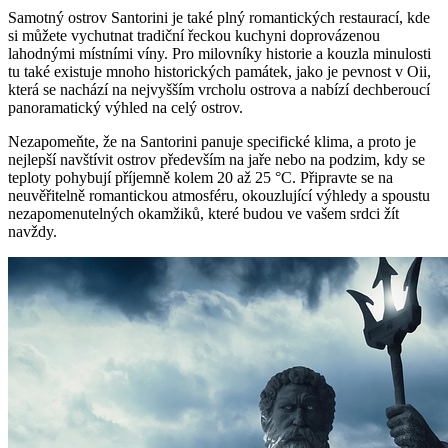
Samotný ostrov Santorini je také plný romantických restaurací, kde
si můžete vychutnat tradiční řeckou kuchyni doprovázenou
lahodnými místními víny. Pro milovníky historie a kouzla minulosti
tu také existuje mnoho historických památek, jako je pevnost v Oii,
která se nachází na nejvyšším vrcholu ostrova a nabízí dechberoucí
panoramatický výhled na celý ostrov.
Nezapomeňte, že na Santorini panuje specifické klima, a proto je
nejlepší navštívit ostrov především na jaře nebo na podzim, kdy se
teploty pohybují příjemně kolem 20 až 25 °C. Připravte se na
neuvěřitelně romantickou atmosféru, okouzlující výhledy a spoustu
nezapomenutelných okamžiků, které budou ve vašem srdci žít
navždy.