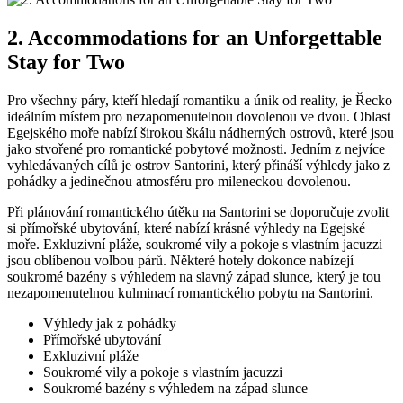
2. Accommodations for an Unforgettable
Stay for Two
Pro všechny páry, kteří hledají romantiku a únik od reality, je Řecko
ideálním místem pro nezapomenutelnou dovolenou ve dvou. Oblast
Egejského moře nabízí širokou škálu nádherných ostrovů, které jsou
jako stvořené pro romantické pobytové možnosti. Jedním z nejvíce
vyhledávaných cílů je ostrov Santorini, který přináší výhledy jako z
pohádky a jedinečnou atmosféru pro mileneckou dovolenou.
Při plánování romantického útěku na Santorini se doporučuje zvolit
si přímořské ubytování, které nabízí krásné výhledy na Egejské
moře. Exkluzivní pláže, soukromé vily a pokoje s vlastním jacuzzi
jsou oblíbenou volbou párů. Některé hotely dokonce nabízejí
soukromé bazény s výhledem na slavný západ slunce, který je tou
nezapomenutelnou kulminací romantického pobytu na Santorini.
Výhledy jak z pohádky
Přímořské ubytování
Exkluzivní pláže
Soukromé vily a pokoje s vlastním jacuzzi
Soukromé bazény s výhledem na západ slunce