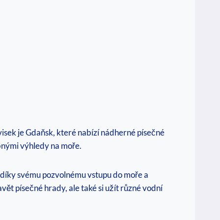
visek je Gdaňsk, které nabízí ‍nádherné písečné⁣
ebnými výhledy na moře.
ti díky svému pozvolnému ⁤vstupu do moře a‍
ět písečné ​hrady, ale také si užít různé vodní