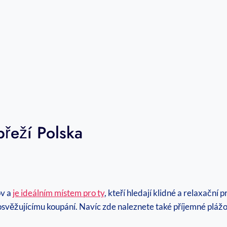
břeží⁤ Polska
ov a
je ideálním místem pro ty
, kteří hledají klidné a relaxační
k⁣ osvěžujícímu koupání. Navíc ‍zde naleznete také příjemné pláž