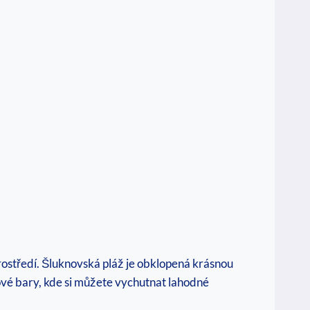
 prostředí. Šluknovská pláž je obklopená krásnou
ové ⁢bary, ⁢kde si můžete vychutnat lahodné