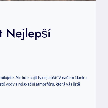
t Nejlepší
ilujete. Ale kde⁤ najít ty nejlepší? V našem ‌článku
té ⁣vody a relaxační atmosféru, která ​vás‌ jistě