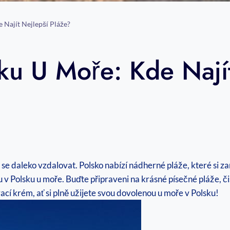
 Najít Nejlepší Pláže?
ku U Moře: Kde Nají
e daleko‌ vzdalovat. Polsko nabízí nádherné pláže, které si zam
v ‍Polsku u moře. Buďte ​připraveni ⁤na krásné písečné pláže, čis
ací krém, ať si plně užijete svou​ dovolenou u moře v Polsku!