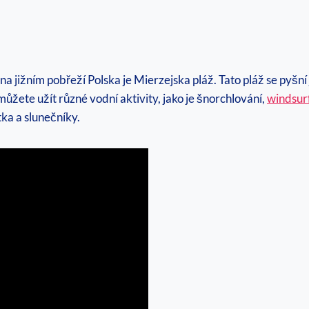
 na jižním ⁤pobřeží Polska je Mierzejska pláž. Tato pláž se py
​můžete užít ​různé vodní aktivity, ⁤jako je šnorchlování,
windsurf
ka a⁤ slunečníky.