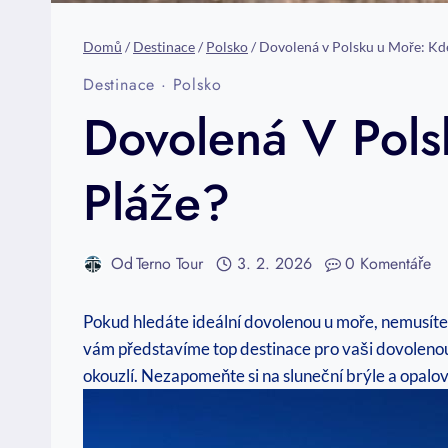
Domů
/
Destinace
/
Polsko
/
Dovolená v Polsku u Moře: Kde
Destinace
·
Polsko
Dovolená V Pols
Pláže?
Od
Terno Tour
3. 2. 2026
0 Komentáře
Pokud hledáte‌ ideální dovolenou u moře,⁣ nemusíte s
vám představíme top destinace pro‍ vaši ‌dovolenou⁢ 
okouzlí. Nezapomeňte si⁢ na sluneční brýle a opalov