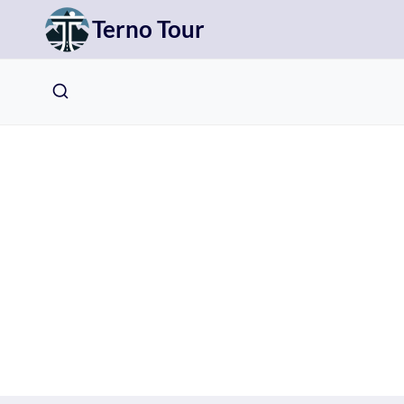
Přeskočit
Terno Tour
na
obsah