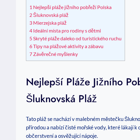
1
Nejlepší‌ pláže jižního pobřeží⁤ Polska
2
Šluknovská pláž
3
Mierzejska pláž
4
Ideální místa pro rodiny s dětmi
5
Skryté pláže daleko od turistického ruchu
6
Tipy na ‌plážové aktivity a zábavu
7
Závěrečné myšlenky
Nejlepší‌ Pláže Jižního Po
Šluknovská Pláž
Tato pláž ‌se nachází v malebném městečku Šlukn
přírodou a nabízí čisté‌ mořské vody, které lákají 
občerstvení a osvěžující nápoje.