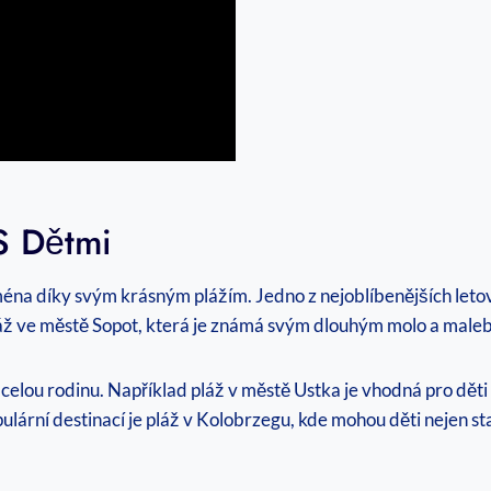
S Dětmi
ejména‌ díky ​svým krásným plážím. Jedno z nejoblíbenějších leto
je pláž ve městě Sopot, která je známá svým dlouhým molo a mal
o celou rodinu. Například pláž v městě ‍Ustka je vhodná pro dě
ární destinací je pláž v⁤ Kolobrzegu, ‍kde mohou děti nejen stav