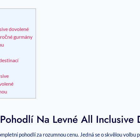
sive ‍dovolené
áročné​ gurmány
nu
destinací
usive
ovolené
enou
ohodlí Na Levné All Inclusive 
kompletní ⁤pohodlí za rozumnou cenu. Jedná se o skvělou volbu pro