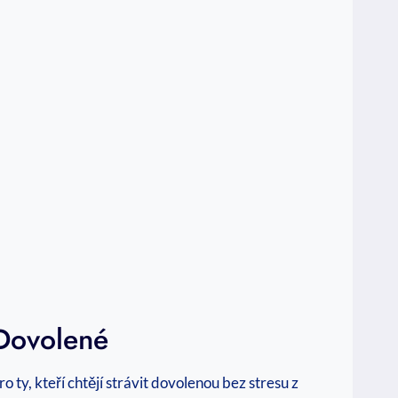
‍dovolené
 ty,⁤ kteří chtějí⁢ strávit dovolenou bez stresu z