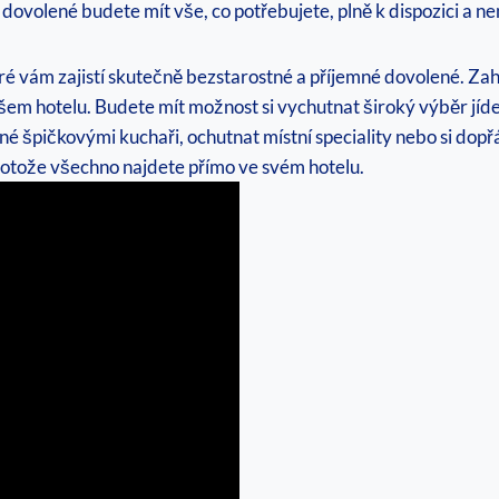
olené budete mít vše, co potřebujete, plně k dispozici a nem
ré vám zajistí skutečně bezstarostné a příjemné dovolené. Zahrn
 vašem hotelu. Budete mít možnost si vychutnat široký⁣ výběr jíde
avené špičkovými kuchaři, ochutnat místní speciality nebo si dop
 protože všechno najdete přímo ve svém hotelu.