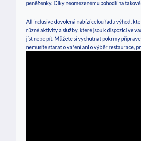
peněženky. Díky neomezenému pohodlí na takové dov
All inclusive dovolená nabízí celou řadu výhod, kte
různé⁢ aktivity a služby, které jsou k‍ dispozici ve
jíst nebo⁣ pít. Můžete ⁢si ​vychutnat pokrmy‌ připr
nemusíte starat o vaření ani o ⁤výběr ⁢restaurace,