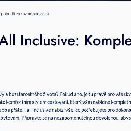
ní pohodlí za rozumnou cenu
ll Inclusive: Komple
y a bezstarostného ⁣života? Pokud ano, je tu právě pro vás skvě
o komfortním stylem cestování, který vám nabídne kompletní 
 s přáteli, all inclusive nabízí vše, ​co potřebujete⁣ pro dokona
ubytování. Připravte se na nezapomenutelnou dovolenou, abyste
.