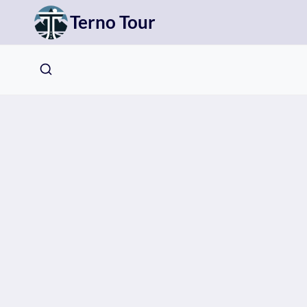
Přeskočit
Terno Tour
na
obsah