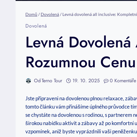
Domů
/
Dovolená
/
Levná dovolená all inclusive: Komplet
Dovolená
Levná Dovolená A
Rozumnou Cenu
Od
Terno Tour
19. 10. 2025
0 Komentáře
Jste připraveni na dovolenou plnou relaxace, zábav
tomto článku vám přinášíme úplného průvodce tímt
se chystáte na dovolenou s rodinou, s partnerem⁢ nebo
širokou nabídku aktivit a zábavy až po ⁤komfortní 
vzpomínek, aniž byste vyprázdnili vaši peněženku