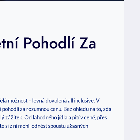
tní Pohodlí Za
lá možnost – levná dovolená⁢ all inclusive. V
pohodlí za rozumnou cenu. Bez ohledu na to, zda
lý zážitek. Od lahodného jídla a pití v ceně, přes
 si z ní mohli odnést spoustu‌ úžasných