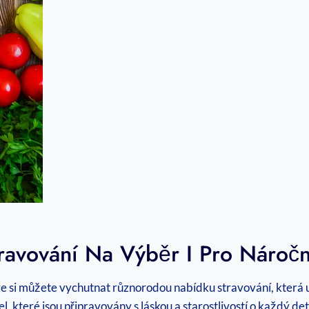
ravování Na Výběr I Pro Nároč
ve si můžete vychutnat různorodou nabídku stravování, která 
, které ⁣jsou připravovány s láskou a starostlivostí o každý det