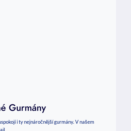
né​ Gurmány
uspokojí i ty nejnáročnější gurmány. V našem
ail.