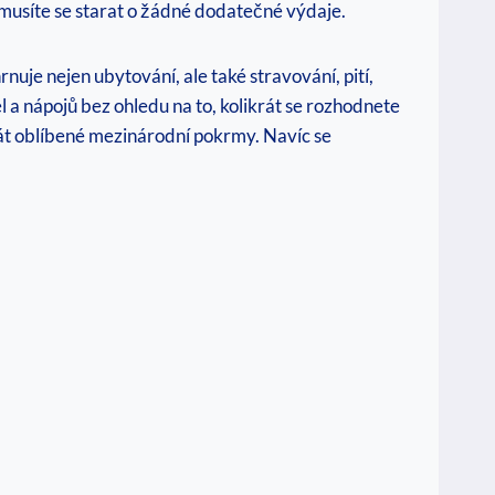
usíte ​se‌ starat o žádné dodatečné výdaje.
uje nejen ubytování, ‍ale také stravování, pití,
l a nápojů bez‍ ohledu na to, ​kolikrát se rozhodnete
řát oblíbené ⁤mezinárodní pokrmy. Navíc se‌