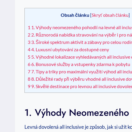
Obsah článku
[
Skryť obsah článku
]
1
1. Výhody neomezeného​ pohodlí na levné all inclu
2
2. Různorodá nabídka stravování na výběr i pro n
3
3. Široké spektrum aktivit a zábavy pro celou rodi
4
4. Luxusní ubytování za dostupné ceny
5
5. Výhodné lokalizace vyhledávaných ​all inclusive 
6
6. Bonusové služby a vstupenky zdarma k pobytu
7
7. Tipy a triky pro ⁤maximální využití výhod​ all incl
8
8. Důležité rady ‌při ⁤výběru vhodné all‌ inclusive d
9
9. Skvělé‍ destinace pro levnou all inclusive dovol
1. Výhody Neomezeného​ P
Levná dovolená all ⁤inclusive je způsob, jak si užít 