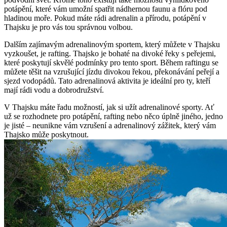
potápění, které vám umožní spatřit nádhernou faunu a flóru pod
hladinou moře. Pokud máte rádi adrenalin a přírodu, potápění v
Thajsku je pro vás tou správnou volbou.
Dalším zajímavým adrenalinovým sportem, který můžete v Thajsku
vyzkoušet, je rafting. Thajsko je bohaté na divoké řeky s peřejemi,
které poskytují skvělé podmínky pro tento sport. Během raftingu se
můžete těšit na vzrušující jízdu divokou řekou, překonávání peřejí a
sjezd vodopádů. Tato adrenalinová aktivita je ideální pro ty, kteří
mají rádi vodu a dobrodružství.
V Thajsku máte řadu možností, jak si užít adrenalinové sporty. Ať
už se rozhodnete pro potápění, rafting nebo něco úplně jiného, jedno
je jisté – neunikne vám vzrušení a adrenalinový zážitek, který vám
Thajsko může poskytnout.