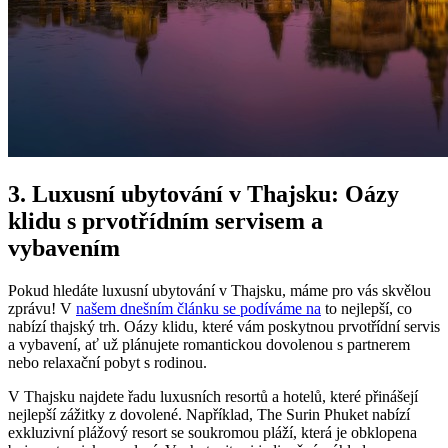
3. Luxusní ubytování v Thajsku: Oázy
klidu s prvotřídním servisem a
vybavením
Pokud hledáte luxusní ubytování v Thajsku, máme pro vás skvělou
zprávu! V
našem dnešním článku se podíváme na
to nejlepší, co
nabízí thajský trh. Oázy klidu, které vám poskytnou prvotřídní servis
a vybavení, ať už plánujete romantickou dovolenou s partnerem
nebo relaxační pobyt s rodinou.
V Thajsku najdete řadu luxusních resortů a hotelů, které přinášejí
nejlepší zážitky z dovolené. Například, The Surin Phuket nabízí
exkluzivní plážový resort se soukromou pláží, která je obklopena