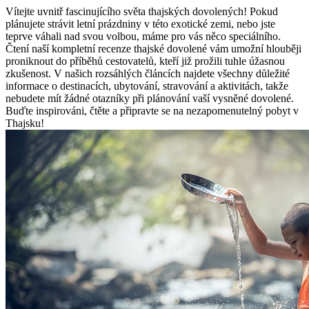
Vítejte uvnitř fascinujícího světa thajských dovolených! Pokud
plánujete strávit letní prázdniny v této exotické zemi, nebo jste
teprve váhali nad svou volbou, máme pro vás něco speciálního.
Čtení naší kompletní recenze thajské dovolené vám umožní hlouběji
proniknout do příběhů cestovatelů, kteří již prožili tuhle úžasnou
zkušenost. V našich rozsáhlých článcích najdete všechny důležité
informace o destinacích, ubytování, stravování a aktivitách, takže
nebudete mít žádné otazníky při plánování vaší vysněné dovolené.
Buďte inspirováni, čtěte a připravte se na nezapomenutelný pobyt v
Thajsku!