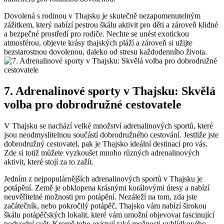
Dovolená s rodinou v Thajsku je skutečně nezapomenutelným
zážitkem, který nabízí pestrou škálu aktivit pro děti a zároveň klidné
a bezpečné prostředí pro rodiče. Nechte se unést exotickou
atmosférou, objevte krásy thajských pláží a zároveň si užijte
bezstarostnou dovolenou, daleko od stresu každodenního života.
7. Adrenalinové sporty v Thajsku: Skvělá
volba pro dobrodružné cestovatele
V Thajsku se nachází velké množství adrenalinových sportů, které
jsou neodmyslitelnou součástí dobrodružného cestování. Jestliže jste
dobrodružný cestovatel, pak je Thajsko ideální destinací pro vás.
Zde si totiž můžete vyzkoušet mnoho různých adrenalinových
aktivit, které stojí za to zažít.
Jedním z nejpopulárnějších adrenalinových sportů v Thajsku je
potápění. Země je obklopena krásnými korálovými útesy a nabízí
neuvěřitelné možnosti pro potápění. Nezáleží na tom, zda jste
začátečník, nebo pokročilý potápěč, Thajsko vám nabízí širokou
škálu potápěčských lokalit, které vám umožní objevovat fascinující
podvodní svět. Kromě toho existují také možnosti vyhlídkového