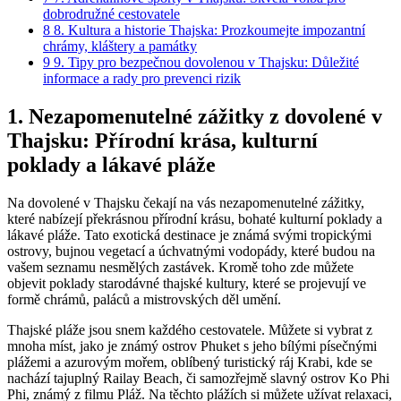
dobrodružné cestovatele
8
8. Kultura a historie Thajska: Prozkoumejte impozantní
chrámy, kláštery a památky
9
9. Tipy pro bezpečnou dovolenou v Thajsku: Důležité
informace a rady pro prevenci rizik
1. Nezapomenutelné zážitky z dovolené v
Thajsku: Přírodní krása, kulturní
poklady a lákavé pláže
Na dovolené v Thajsku čekají na vás nezapomenutelné zážitky,
které nabízejí překrásnou přírodní krásu, bohaté kulturní poklady a
lákavé pláže. Tato exotická destinace je známá svými tropickými
ostrovy, bujnou vegetací a úchvatnými vodopády, které budou na
vašem seznamu nesmělých zastávek. Kromě toho zde můžete
objevit poklady starodávné thajské kultury, které se projevují ve
formě chrámů, paláců a mistrovských děl umění.
Thajské pláže jsou snem každého cestovatele. Můžete si vybrat z
mnoha míst, jako je známý ostrov Phuket s jeho bílými písečnými
plážemi a azurovým mořem, oblíbený turistický ráj Krabi, kde se
nachází tajuplný Railay Beach, či samozřejmě slavný ostrov Ko Phi
Phi, známý z filmu Pláž. Na těchto plážích si můžete užívat relaxaci,