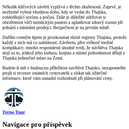
Několik klíčových závěrů vyplývá z těchto zkušeností. Zaprvé, je
nezbytné vybrat vhodnou dobu, kdy se vydat do Thajska,
zohledňující sezónu a počasí. Dále je důležité udržovat si
obezřetnost vůči turistickým pastem a uplatňovat zdravý rozum při
jednání s místními prodejci. Bezpečnost je na prvním místě.
Dalším cenným tipem je prozkoumat různé regiony Thajska, protože
každý z nich má co nabídnout. Závěrem, přes veškeré možné
komplikace, mnoho respondenti shodně tvrdí, že návštěva Thajska
stojí za to, jelikož jeho kultura, krajina a místní pohostinnost dělají z
Thajska jedinečné místo na Zemi.
Budete-li mít v budoucnu příležitost navštívit Thajsko, nezapomeňte
projít si recenze ostatních cestovatelů a získat tak užitečné
informace, které vám usnadní rozhodnutí při plánování cesty.
Terno Tour
Navigace pro příspěvek