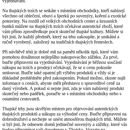
vyjednávání.
Na thajských trzích se setkáte s místními obchodníky, kteří nabízejí
všechno od oblečení, obuvi a šperků po suvenýry, koření a exotické
potraviny. Na rozdíl od velkých obchodních center a luxusních
butiků můžete na thajských trzích očekávat autentické zboží, které
vám přímo zprostředkuje pocit skutečné thajské kultury. Můžete si
být jisti, že každý předmět, který na trhu zakoupíte, je unikátní a
ručně vyrobený, založený na tradičních thajských řemeslech.
Při návštěvě trhů je dobré mít na paměti několik tipů, které vám
pomohou dosáhnout nejlepšího nakupovacího zážitku. Za prvé,
buďte připraveni na vyjednávání. Vyjednávání je běžnou součástí
nákupu na trzích a prodejci očekávají, že se o cenu pokusíte
smlouvat. Buďte také opatrní při výběru produktů a vždy si je
důkladně prohlédněte před zakoupením. Pokud možno, zkuste najít
informace o cenách, abyste měli představu o spravedlivé ceně za
daný výrobek. A pokud si nejste jisti, zda je vám nabízený produkt
skutečný nebo padělek, poraďte se s místními obchodníky nebo s
ostatními cestovateli.
Thajské trhy jsou skvělým místem pro objevování autentických
thajských produktů a nákupu za výhodné ceny. Buďte připraveni na
dobrodružství a nechejte se unést atmosférou thajských trhů. Můžete
si být jisti, že odnesete domů jedinečné suvenýry a zážitky, které vás
budou připomínat vaši dovolenou v Thajsku. Vyrazte na