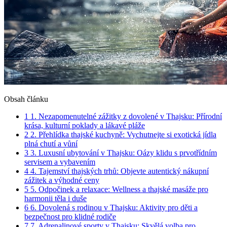
Obsah článku
1
1. Nezapomenutelné zážitky z dovolené v Thajsku: Přírodní
krása, kulturní poklady a lákavé pláže
2
2. Přehlídka thajské kuchyně: Vychutnejte si exotická jídla
plná chutí a vůní
3
3. Luxusní ubytování v Thajsku: Oázy klidu s prvotřídním
servisem a vybavením
4
4. Tajemství thajských trhů: Objevte autentický nákupní
zážitek a výhodné ceny
5
5. Odpočinek a relaxace: Wellness a thajské masáže pro
harmonii těla i duše
6
6. Dovolená s rodinou v Thajsku: Aktivity pro děti a
bezpečnost pro klidné rodiče
7
7. Adrenalinové sporty v Thajsku: Skvělá volba pro