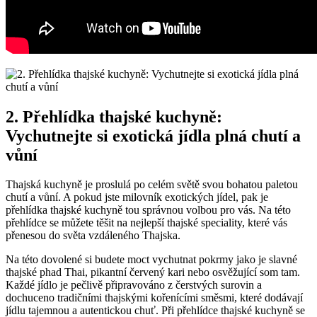
2. Přehlídka thajské kuchyně:
Vychutnejte si exotická jídla plná chutí a
vůní
Thajská kuchyně je proslulá po celém světě svou bohatou paletou
chutí a vůní. A pokud jste milovník exotických jídel, pak je
přehlídka thajské kuchyně tou správnou volbou pro vás. Na této
přehlídce se můžete těšit na nejlepší thajské speciality, které vás
přenesou do světa vzdáleného Thajska.
Na této dovolené si budete moct vychutnat pokrmy jako je slavné
thajské phad Thai, pikantní červený kari nebo osvěžující som tam.
Každé jídlo je pečlivě připravováno z čerstvých surovin a
dochuceno tradičními thajskými kořenícími směsmi, které dodávají
jídlu tajemnou a autentickou chuť. Při přehlídce thajské kuchyně se