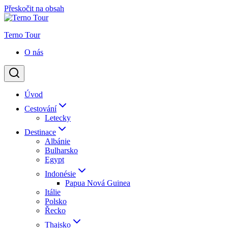
Přeskočit na obsah
Terno Tour
O nás
Úvod
Cestování
Letecky
Destinace
Albánie
Bulharsko
Egypt
Indonésie
Papua Nová Guinea
Itálie
Polsko
Řecko
Thajsko