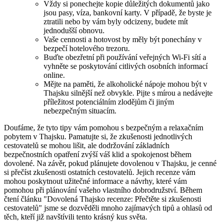
Vždy si ponechejte kopie důležitých dokumentů jako
jsou pasy, víza, bankovní karty. V případě, že byste je
ztratili nebo by vám byly odcizeny, budete mít
jednodušší obnovu.
Vaše cennosti a hotovost by měly být ponechány v
bezpečí hotelového trezoru.
Buďte obezřetní při používání veřejných Wi-Fi sítí a
vyhněte se poskytování citlivých osobních informací
online.
Mějte na paměti, že alkoholické nápoje mohou být v
Thajsku silnější než obvykle. Pijte s mírou a nedávejte
příležitost potenciálním zlodějům či jiným
nebezpečným situacím.
Doufáme, že tyto tipy vám pomohou s bezpečným a relaxačním
pobytem v Thajsku. Pamatujte si, že zkušenosti jednotlivých
cestovatelů se mohou lišit, ale dodržování základních
bezpečnostních opatření zvýší váš klid a spokojenost během
dovolené. Na závěr, pokud plánujete dovolenou v Thajsku, je cenné
si přečíst zkušenosti ostatních cestovatelů. Jejich recenze vám
mohou poskytnout užitečné informace a návrhy, které vám
pomohou při plánování vašeho vlastního dobrodružství. Během
čtení článku "Dovolená Thajsko recenze: Přečtěte si zkušenosti
cestovatelů" jsme se dozvěděli mnoho zajímavých tipů a ohlasů od
těch, kteří již navštívili tento krásný kus světa.