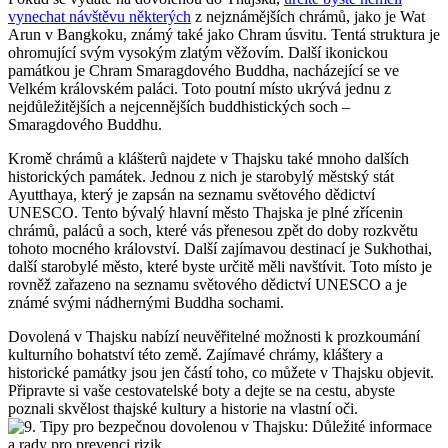
vynechat návštěvu některých
z nejznámějších chrámů, jako je Wat
Arun v Bangkoku, známý také jako Chram úsvitu. Tentá struktura je
ohromující svým vysokým zlatým věžovím. Další ikonickou
památkou je Chram Smaragdového Buddha, nacházející se ve
Velkém královském paláci. Toto poutní místo ukrývá jednu z
nejdůležitějších a nejcennějších buddhistických soch –
Smaragdového Buddhu.
Kromě chrámů a klášterů najdete v Thajsku také mnoho dalších
historických památek. Jednou z nich je starobylý městský stát
Ayutthaya, který je zapsán na seznamu světového dědictví
UNESCO. Tento bývalý hlavní město Thajska je plné zřícenin
chrámů, paláců a soch, které vás přenesou zpět do doby rozkvětu
tohoto mocného království. Další zajímavou destinací je Sukhothai,
další starobylé město, které byste určitě měli navštívit. Toto místo je
rovněž zařazeno na seznamu světového dědictví UNESCO a je
známé svými nádhernými Buddha sochami.
Dovolená v Thajsku nabízí neuvěřitelné možnosti k prozkoumání
kulturního bohatství této země. Zajímavé chrámy, kláštery a
historické památky jsou jen částí toho, co můžete v Thajsku objevit.
Připravte si vaše cestovatelské boty a dejte se na cestu, abyste
poznali skvělost thajské kultury a historie na vlastní oči.