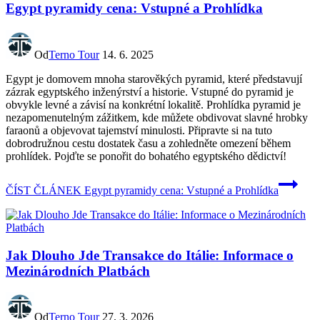
Egypt pyramidy cena: Vstupné a Prohlídka
Od
Terno Tour
14. 6. 2025
Egypt je domovem mnoha starověkých pyramid, které představují
zázrak egyptského inženýrství a historie. Vstupné do pyramid je
obvykle levné a závisí na konkrétní lokalitě. Prohlídka pyramid je
nezapomenutelným zážitkem, kde můžete obdivovat slavné hrobky
faraonů a objevovat tajemství minulosti. Připravte si na tuto
dobrodružnou cestu dostatek času a zohledněte omezení během
prohlídek. Pojďte se ponořit do bohatého egyptského dědictví!
ČÍST ČLÁNEK
Egypt pyramidy cena: Vstupné a Prohlídka
Jak Dlouho Jde Transakce do Itálie: Informace o
Mezinárodních Platbách
Od
Terno Tour
27. 3. 2026