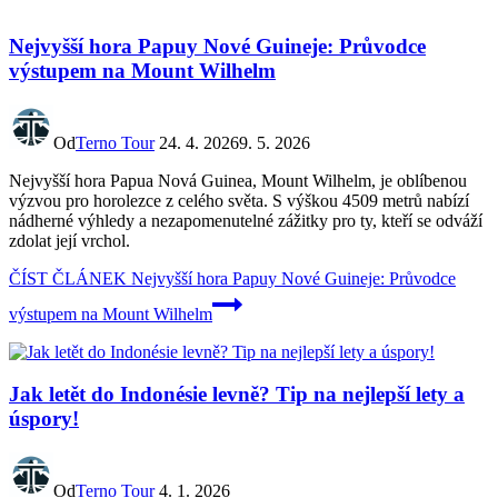
Nejvyšší hora Papuy Nové Guineje: Průvodce
výstupem na Mount Wilhelm
Od
Terno Tour
24. 4. 2026
9. 5. 2026
Nejvyšší hora Papua Nová Guinea, Mount Wilhelm, je oblíbenou
výzvou pro horolezce z celého světa. S výškou 4509 metrů nabízí
nádherné výhledy a nezapomenutelné zážitky pro ty, kteří se odváží
zdolat její vrchol.
ČÍST ČLÁNEK
Nejvyšší hora Papuy Nové Guineje: Průvodce
výstupem na Mount Wilhelm
Jak letět do Indonésie levně? Tip na nejlepší lety a
úspory!
Od
Terno Tour
4. 1. 2026