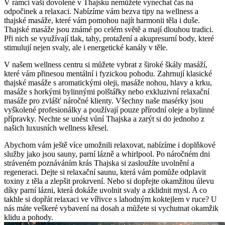
V rámci vaší dovolené v Thajsku nemůžete vynechat čas na
odpočinek a relaxaci. Nabízíme vám bezva tipy na wellness a
thajské masáže, které vám pomohou najít harmonii těla i duše.
Thajské masáže jsou známé po celém světě a mají dlouhou tradici.
Při nich se využívají tlak, tahy, protažení a akupresurní body, které
stimulují nejen svaly, ale i energetické kanály v těle.
V našem wellness centru si můžete vybrat z široké škály masáží,
které vám přinesou mentální i fyzickou pohodu. Zahrnují klasické
thajské masáže s aromatickými oleji, masáže nohou, hlavy a krku,
masáže s horkými bylinnými polštářky nebo exkluzivní relaxační
masáže pro zvlášť náročné klienty. Všechny naše masérky jsou
vyškolené profesionálky a používají pouze přírodní oleje a bylinné
přípravky. Nechte se unést vůní Thajska a zarýt si do jednoho z
našich luxusních wellness křesel.
Abychom vám ještě více umožnili relaxovat, nabízíme i doplňkové
služby jako jsou sauny, parní lázně a whirlpool. Po náročném dni
stráveném poznáváním krás Thajska si zasloužíte uvolnění a
regeneraci. Dejte si relaxační saunu, která vám pomůže odplavit
toxiny z těla a zlepšit prokrvení. Nebo si dopřejte okamžitou úlevu
díky parní lázni, která dokáže uvolnit svaly a zklidnit mysl. A co
takhle si dopřát relaxaci ve vířivce s lahodným koktejlem v ruce? U
nás máte veškeré vybavení na dosah a můžete si vychutnat okamžik
klidu a pohody.