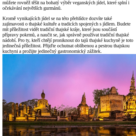
můžete rovněž těšit na bohatý výběr veganských jídel, které splní i
očekávání největších gurmánů.
Kromě vynikajících jídel se na této přehlídce dozvíte také
zajímavosti o thajské kultuře a tradicích spojených s jídlem. Budete
mít příležitost vidět tradiční thajské kráje, které jsou součástí
přípravy pokrmů, a naučit se, jak správně používat tradiční thajské
nádobí. Pro ty, kteří chtějí proniknout do tajů thajské kuchyně je toto
jedinečná příležitost. Přijďte ochutnat oblíbenou a pestrou thajskou
kuchyni a prožijte jedinečný gastronomický zážitek.