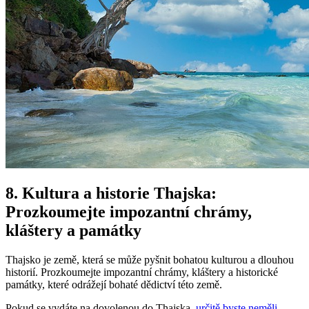
8. Kultura a historie Thajska:
Prozkoumejte impozantní chrámy,
kláštery a památky
Thajsko je země, která se může pyšnit bohatou kulturou a dlouhou
historií. Prozkoumejte impozantní chrámy, kláštery a historické
památky, které odrážejí bohaté dědictví této země.
Pokud se vydáte na dovolenou do Thajska,
určitě byste neměli