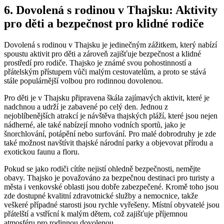
6. Dovolená s rodinou v Thajsku: Aktivity
pro děti a bezpečnost pro klidné rodiče
Dovolená s rodinou v Thajsku je jedinečným zážitkem, který nabízí
spoustu aktivit pro děti a zároveň zajišťuje bezpečnost a klidné
prostředí pro rodiče. Thajsko je známé svou pohostinností a
přátelským přístupem vůči malým cestovatelům, a proto se stává
stále populárnější volbou pro rodinnou dovolenou.
Pro děti je v Thajsku připravena škála zajímavých aktivit, které je
nadchnou a udrží je zabavené po celý den. Jednou z
nejoblíbenějších atrakcí je návštěva thajských pláží, které jsou nejen
nádherné, ale také nabízejí mnoho vodních sportů, jako je
šnorchlování, potápění nebo surfování. Pro malé dobrodruhy je zde
také možnost navštívit thajské národní parky a objevovat přírodu a
exotickou faunu a floru.
Pokud se jako rodiči cítíte nejistí ohledně bezpečnosti, nemějte
obavy. Thajsko je považováno za bezpečnou destinaci pro turisty a
města i venkovské oblasti jsou dobře zabezpečené. Kromě toho jsou
zde dostupné kvalitní zdravotnické služby a nemocnice, takže
veškeré případné starosti jsou rychle vyřešeny. Místní obyvatelé jsou
přátelští a vstřícní k malým dětem, což zajišťuje příjemnou
atmosféru pro rodinnou dovolenou.