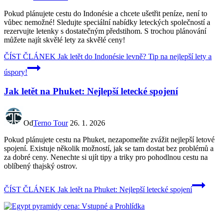
Pokud plánujete cestu do Indonésie a chcete ušetřit peníze, není to
vůbec nemožné! Sledujte speciální nabídky leteckých společností a
rezervujte letenky s dostatečným předstihom. S trochou plánování
můžete najít skvělé lety za skvělé ceny!
ČÍST ČLÁNEK
Jak letět do Indonésie levně? Tip na nejlepší lety a
úspory!
Jak letět na Phuket: Nejlepší letecké spojení
Od
Terno Tour
26. 1. 2026
Pokud plánujete cestu na Phuket, nezapomeňte zvážit nejlepší letové
spojení. Existuje několik možností, jak se tam dostat bez problémů a
za dobré ceny. Nenechte si ujít tipy a triky pro pohodlnou cestu na
oblíbený thajský ostrov.
ČÍST ČLÁNEK
Jak letět na Phuket: Nejlepší letecké spojení