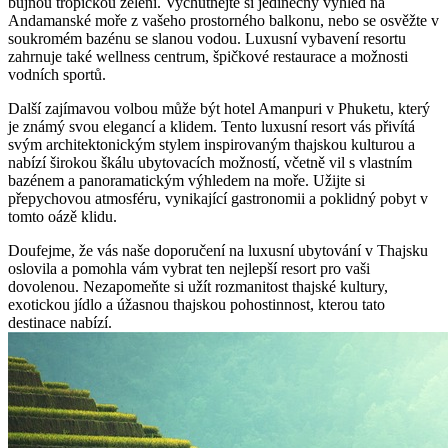
bujnou tropickou zelení. Vychutnejte si jedinečný výhled na
Andamanské moře z vašeho prostorného balkonu, nebo se osvěžte v
soukromém bazénu se slanou vodou. Luxusní vybavení resortu
zahrnuje také wellness centrum, špičkové restaurace a možnosti
vodních sportů.
Další zajímavou volbou může být hotel Amanpuri v Phuketu, který
je známý svou elegancí a klidem. Tento luxusní resort vás přivítá
svým architektonickým stylem inspirovaným thajskou kulturou a
nabízí širokou škálu ubytovacích možností, včetně vil s vlastním
bazénem a panoramatickým výhledem na moře. Užijte si
přepychovou atmosféru, vynikající gastronomii a poklidný pobyt v
tomto oázě klidu.
Doufejme, že vás naše doporučení na luxusní ubytování v Thajsku
oslovila a pomohla vám vybrat ten nejlepší resort pro vaši
dovolenou. Nezapomeňte si užít rozmanitost thajské kultury,
exotickou jídlo a úžasnou thajskou pohostinnost, kterou tato
destinace nabízí.