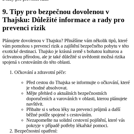
9. Tipy pro bezpečnou dovolenou v
Thajsku: Důležité informace a rady pro
prevenci rizik
Plánujete dovolenou v Thajsku? Přinášíme vám několik tipů, které
vám pomohou s prevencí rizik a zajištění bezpečného pobytu v této
exotické destinaci. Thajsko je krásná země s bohatou kulturou a
úchvatnou přírodou, ale je také důležité si uvědomit možná rizika
spojená s cestováním do této oblasti.
Očkování a zdravotní péče:
Před cestou do Thajska se informujte o očkování, které
je vhodné absolvovat.
Mějte přehled o aktuálních bezpečnostních
doporučeních a varováních v oblasti, kterou plánujete
navštívit.
Přibalte si s sebou léky na prevenci průjmů a další
běžné potíže spojené s cestováním.
Nezapomeňte na solidní cestovní pojištění, které vás
pokryje v případě potřeby lékařské pomoci.
Bezpečnostní opatření: