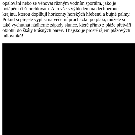
opalování nebo se věnovat různým vodním sportům, jako je
potápění či šnorchlování. A to vše s výhledem na dechberoucí
krajinu, kterou doplňují horizonty horských hřebenů a bujné palmy.
Pokud si přejete vyjít si na večerní procházku po pláži, můžete si
také vychutnat nádherné západy slunce, které přímo z pláže přetváří
oblohu do škály krásných barev. Thajsko je prostě rájem plážových
milovníků!