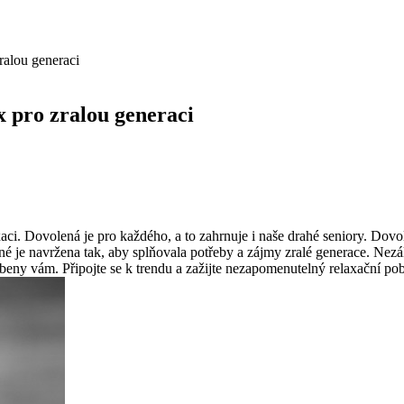
ralou generaci
x pro zralou generaci
xaci. Dovolená je ⁣pro každého, a to zahrnuje i ⁤naše drahé seniory. Dovo
é je navržena tak, ⁢aby splňovala potřeby a zájmy zralé generace. Nezálež
beny vám. Připojte ‍se k trendu a zažijte nezapomenutelný relaxační pob