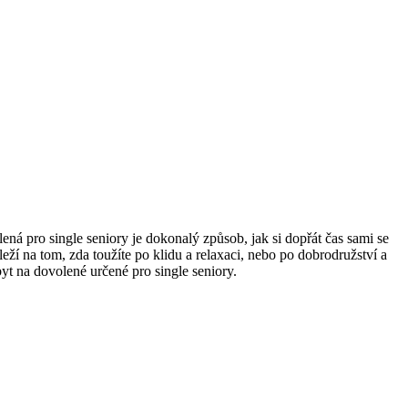
lená pro single seniory je dokonalý způsob, ⁣jak si dopřát čas sami se⁢
í na tom, zda ⁤toužíte po‌ klidu a relaxaci, nebo po ⁤dobrodružství a
yt na dovolené určené pro single ⁢seniory.