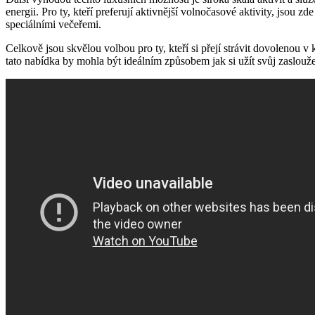
energii. Pro ‍ty, kteří preferují aktivnější volnočasové ​aktivity, jso
speciálními večeřemi.
Celkově jsou skvělou volbou⁢ pro⁣ ty, kteří​ si přejí⁤ strávit dovolenou
tato nabídka by mohla být ideálním způsobem jak si užít svůj zaslou