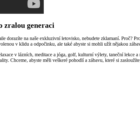
ro zralou generaci
ile dorazíte na naše exkluzivní‍ letovisko, nebudete zklamaní. Proč? Pr
volenou v klidu a odpočinku, ale také abyste si mohli užít nějakou zábav
laxace⁢ v lázních,​ meditace a jóga, golf, kulturní výlety, ​taneční lekce 
ity. ⁣Chceme, abyste měli veškeré pohodlí a zábavu, které​ si zasloužíte, 