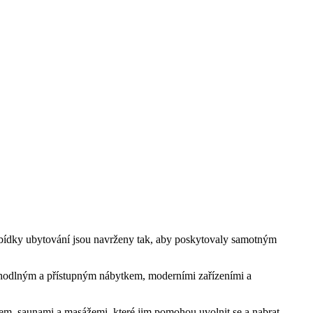
 ⁣nabídky ubytování jsou navrženy tak, aby poskytovaly ⁣samotným
ohodlným a‍ přístupným nábytkem, moderními zařízeními a
énem,‍ saunami a masážemi, které jim pomohou ⁤uvolnit ‍se a nabrat