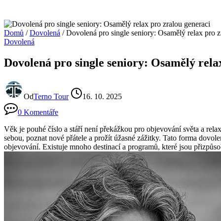
Domů
/
Dovolená
/
Dovolená pro single seniory: Osamělý relax pro z
Dovolená
Dovolená pro single seniory: Osamělý rela
Od
Terno Tour
16. 10. 2025
0 Komentáře
Věk je pouhé číslo a ⁤stáří není překážkou pro objevování⁢ světa a‍ rela
sebou, poznat nové přátele a prožít⁤ úžasné zážitky. Tato forma dovolen
objevování. Existuje mnoho destinací a programů, které jsou⁣ přizpůso