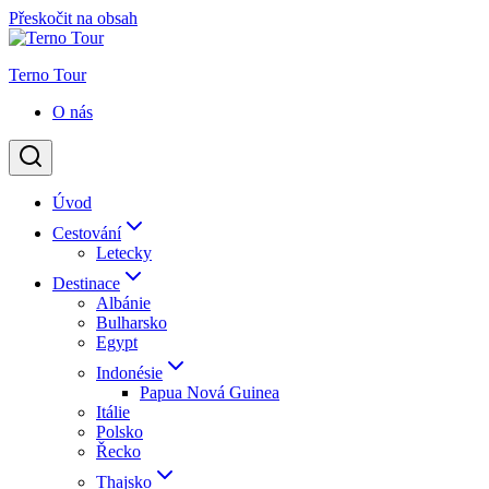
Přeskočit na obsah
Terno Tour
O nás
Úvod
Cestování
Letecky
Destinace
Albánie
Bulharsko
Egypt
Indonésie
Papua Nová Guinea
Itálie
Polsko
Řecko
Thajsko