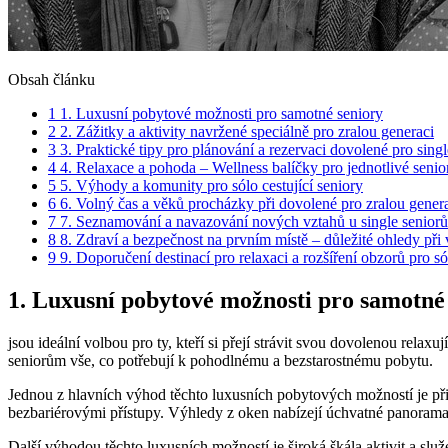
Obsah článku
1
1. Luxusní pobytové možnosti pro samotné seniory
2
2. Zážitky a aktivity navržené speciálně pro zralou generaci
3
3. Praktické tipy pro ⁤plánování a rezervaci dovolené pro singl
4
4. Relaxace‍ a pohoda – Wellness balíčky pro jednotlivé senio
5
5. Výhody a komunity pro sólo cestující seniory
6
6. Volný čas a věků procházky při dovolené​ pro zralou gener
7
7. Seznamování a navazování nových vztahů u single ⁢seniorů
8
8. Zdraví a ⁣bezpečnost ‍na⁤ prvním místě – důležité ohledy⁢ př
9
9. Doporučení destinací⁣ pro relaxaci a ⁢rozšíření obzorů pro ⁤s
1. Luxusní pobytové možnosti pro samotné
jsou ideální volbou pro ty, kteří si přejí strávit⁢ svou dovolenou rel
seniorům vše,⁤ co potřebují k pohodlnému a bezstarostnému pobytu.
Jednou z hlavních výhod těchto⁣ luxusních pobytových možností⁤ je 
bezbariérovými přístupy. Výhledy z ⁢oken ⁣nabízejí úchvatné panoramata ‍
Další výhodou těchto luxusních ‍možností je ​široká škála aktivit a slu