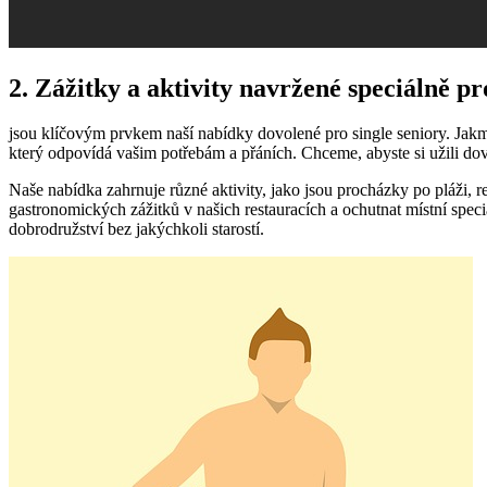
2. Zážitky a aktivity navržené speciálně p
jsou klíčovým prvkem naší nabídky⁢ dovolené⁢ pro single seniory. Jakm
který odpovídá ‌vašim potřebám a přáních. Chceme,​ abyste si užili‍ do
Naše nabídka zahrnuje ⁢různé aktivity, jako jsou procházky po ⁤pláži, re
gastronomických zážitků v našich restauracích a ochutnat místní special
dobrodružství bez jakýchkoli starostí.