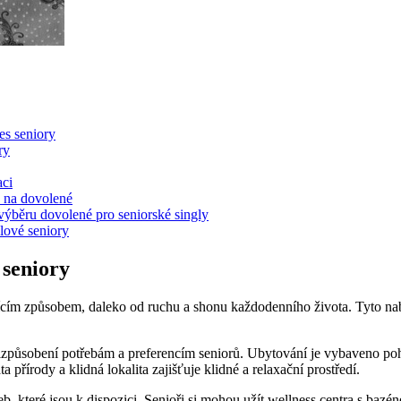
es ‌seniory
ry
aci
 na ⁣dovolené
i výběru dovolené​ pro seniorské singly
ólové seniory
 seniory
axujícím způsobem, ⁣daleko ⁢od ruchu a shonu‍ každodenního života. Tyto
přizpůsobení potřebám a preferencím seniorů.​ Ubytování je vybaveno p
přírody a ​klidná lokalita zajišťuje klidné a relaxační prostředí.
žeb, které jsou k⁢ dispozici. Senioři si mohou užít wellness centra s baz