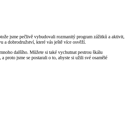
otože‍ jsme pečlivě vybudovali rozmanitý program zážitků a aktivit,
u a dobrodružství, které vás ještě více osvěží.
a mnoho ⁣dalšího. Můžete si také vychutnat ⁢pestrou škálu
a proto jsme se postarali o to, abyste si užili své osamělé