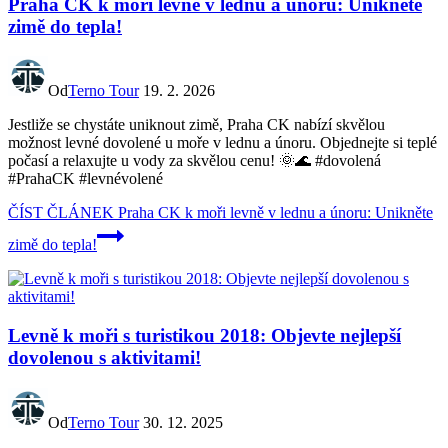
Praha CK k moři levně v lednu a únoru: Unikněte
zimě do tepla!
Od
Terno Tour
19. 2. 2026
Jestliže se chystáte uniknout zimě, Praha CK nabízí skvělou
možnost levné dovolené u moře v lednu a únoru. Objednejte si teplé
počasí a relaxujte u vody za skvělou cenu! 🌞🌊 #dovolená
#PrahaCK #levnévolené
ČÍST ČLÁNEK
Praha CK k moři levně v lednu a únoru: Unikněte
zimě do tepla!
Levně k moři s turistikou 2018: Objevte nejlepší
dovolenou s aktivitami!
Od
Terno Tour
30. 12. 2025