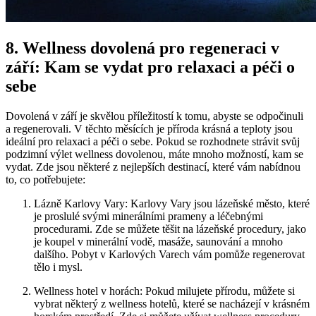
8. Wellness dovolená pro regeneraci ‌v
září:‍ Kam se vydat⁣ pro relaxaci a ⁤péči‍ o
‌sebe
Dovolená ⁢v ⁣září je skvělou příležitostí k tomu, abyste se odpočinuli
a regenerovali. V těchto měsících je příroda⁤ krásná a teploty jsou
ideální pro relaxaci‌ a‌ péči o sebe. Pokud se rozhodnete strávit svůj
‍podzimní výlet wellness dovolenou, máte mnoho ​možností,‍ kam⁣ se
vydat. Zde jsou některé z nejlepších⁣ destinací, které​ vám⁣ nabídnou
to, co potřebujete:
Lázně⁣ Karlovy Vary: Karlovy Vary jsou lázeňské město, které
je proslulé svými ⁣minerálními prameny a léčebnými
procedurami. Zde se můžete ⁣těšit na lázeňské ​procedury, ‌jako
je koupel v‍ minerální vodě, masáže, saunování a mnoho
dalšího. Pobyt v Karlových Varech vám pomůže regenerovat
‍tělo i ⁤mysl.
Wellness ⁣hotel ⁣v⁣ horách:‍ Pokud milujete přírodu, můžete si
vybrat ‍některý ​z wellness hotelů, které se nacházejí⁣ v krásném