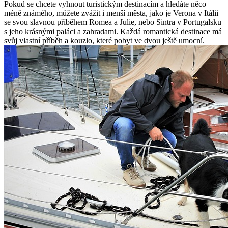
Pokud se chcete vyhnout turistickým destinacím a hledáte něco
méně známého, můžete zvážit i menší města, jako je Verona v Itálii
⁣se svou⁣ slavnou příběhem Romea a Julie,⁣ nebo Sintra ‍v Portugalsku
s jeho⁤ krásnými paláci a zahradami. Každá ​romantická destinace má
svůj vlastní příběh a kouzlo, které pobyt ve dvou ještě umocní.