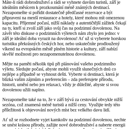
Máte-li rádi ‍dobrodružství a rádi se⁢ vyhnete davům turistů, září je
ideálním měsícem k ‍prozkoumání méně známých destinací.
Nezapomeňte si ⁢pořídit dostatečně předčasné⁤ rezervace‍ a být
připraveni na menší restaurace a hotely, ⁣které mohou mít omezenou
kapacitu. ‌Příjemné⁢ počasí, nižší ⁢náklady ​a autentičtější zážitek čekají‍
na ty, kteří si zvolí září ‍jako svůj čas⁣ na podzimní‍ dovolenou. Na
závěr této ⁣diskuse o podzimních výletech nám zbylo jen jedno: v⁤
září je⁣ ideální doba vyrazit na dovolenou!‌ Ať už si vyberete horskou
turistiku ‍překrásných českých hor, nebo uskutečníte prodloužený
víkend na evropském městě plném historie a kultury,⁣ září‍ nabízí
⁣skvělé možnosti pro nezapomenutelnou dovolenou.
Mějte na paměti několik tipů⁣ při⁤ plánování vašeho podzimního
výletu.⁤ Sledujte počasí, abyste mohli ‍využít slunečných dnů co
nejlépe a případně⁢ se vyhnout dešti. Vyberte si destinaci, která⁣ je
blízká vašim zájmům a preferencím – zda preferujete​ přírodu,
historii,‍ umění nebo jen relaxaci, vždy je‌ důležité, abyste si svou
dovolenou užili naplno.
Nezapomeňte také na to, že v září bývá za cestování obvykle ​nižší​
sezóna, což znamená méně turistů a nižší ceny. Využijte tedy této
příležitosti k objevování nových míst bez velkého davu lidí.
Ať už se rozhodnete ⁤vyjet kamkoliv na podzimní ‍dovolenou, nechte​
se unést ​krásou přírody, zažijte nové dobrodružství⁣ a​ naberte energii