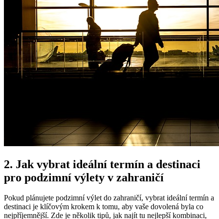
2. Jak‌ vybrat ideální termín a destinaci
pro podzimní výlety v zahraničí
Pokud plánujete podzimní⁤ výlet do zahraničí, vybrat ideální ‌termín ⁢a
destinaci je klíčovým krokem k tomu, aby vaše dovolená byla co
nejpříjemnější. Zde je​ několik tipů, ⁢jak ⁤najít tu nejlepší kombinaci,