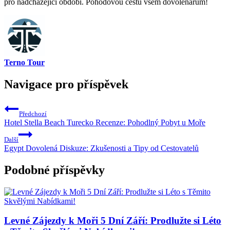
pro⁢ nadcházející období. ⁤Pohodovou cestu všem dovolenářům!
Terno Tour
Navigace pro příspěvek
Předchozí
Hotel Stella Beach Turecko Recenze: Pohodlný Pobyt u Moře
Další
Egypt Dovolená Diskuze: Zkušenosti a Tipy od Cestovatelů
Podobné příspěvky
Levné Zájezdy k Moři 5 Dní Září: Prodlužte si Léto