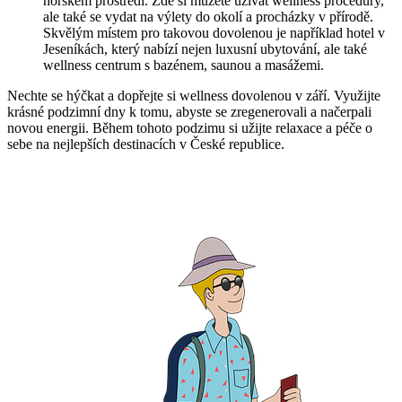
horském prostředí. Zde ⁤si můžete užívat wellness‍ procedury, ​
ale⁤ také se vydat na výlety do okolí a procházky v přírodě.
Skvělým místem pro takovou dovolenou je například⁢ hotel v
Jeseníkách, který nabízí nejen luxusní ⁣ubytování, ale také
wellness⁢ centrum s bazénem, saunou⁤ a ⁤masážemi.
Nechte se hýčkat a dopřejte si wellness dovolenou v⁣ září. Využijte
krásné podzimní ⁤dny⁣ k tomu, abyste se zregenerovali ⁤a načerpali⁤
novou energii. ⁣Během tohoto podzimu si užijte relaxace a péče o
sebe⁤ na nejlepších destinacích v České republice.