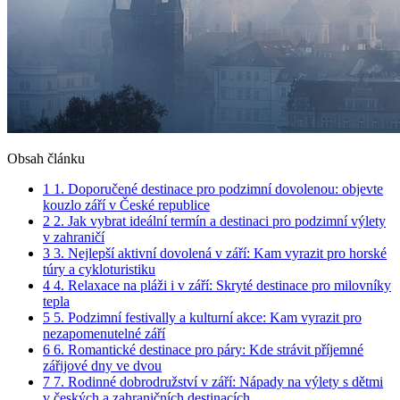
Obsah článku
1
1. Doporučené ​destinace pro podzimní ​dovolenou: ‍objevte
kouzlo září‌ v České republice
2
2. Jak‌ vybrat ideální termín a destinaci pro podzimní výlety
v zahraničí
3
3.‍ Nejlepší aktivní dovolená ⁤v září: ‍Kam vyrazit ⁣pro horské
túry a cykloturistiku
4
4. Relaxace na⁤ pláži ‍i​ v září: Skryté destinace pro milovníky
tepla
5
5. Podzimní festivally a kulturní akce: Kam vyrazit pro
nezapomenutelné září
6
6. Romantické destinace pro páry: Kde strávit příjemné
zářijové dny ve dvou
7
7. Rodinné dobrodružství v září: Nápady na výlety s dětmi⁣
v českých a zahraničních destinacích