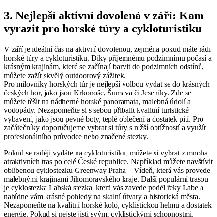
3.‍ Nejlepší aktivní dovolená ⁤v září: ‍Kam
vyrazit ⁣pro horské túry a cykloturistiku
V září je ideální čas na aktivní‌ dovolenou, zejména pokud máte rádi
horské túry‍ a cykloturistiku. Díky příjemnému podzimnímu počasí a
krásným‍ krajinám, které se začínají barvit do podzimních odstínů,
můžete ​zažít skvělý‌ outdoorový zážitek.
Pro milovníky ‍horských túr je⁤ nejlepší volbou vydat se do krásných
českých hor, jako ‌jsou Krkonoše,​ Šumava či Jeseníky. Zde ​se
můžete těšit na nádherné ⁣horské​ panoramata, malebná údolí‌ a‌
vodopády. Nezapomeňte si s sebou přibalit‍ kvalitní turistické
vybavení, jako jsou pevné boty, teplé oblečení a⁤ dostatek pití. Pro​
začátečníky doporučujeme vybrat si túry s nižší obtížností a využít
⁤profesionálního průvodce ‌nebo značené stezky.
Pokud se raději vydáte na cykloturistiku, můžete​ si ⁣vybrat‍ z mnoha
atraktivních⁣ tras po‍ celé České ‍republice. ‍Například‍ můžete​ navštívit
oblíbenou cyklostezku Greenway⁢ Praha – Vídeň, která vás provede
malebnými krajinami Jihomoravského kraje. Další populární⁤ trasou
je ⁤cyklostezka‍ Labská stezka, která vás zavede podél řeky Labe a
⁣nabídne⁢ vám krásné pohledy na skalní ⁢útvary a⁢ historická města.
Nezapomeňte na‌ kvalitní horské⁤ kolo, cyklistickou helmu‌ a‌ dostatek
energie. Pokud‌ si nejste jisti⁢ svými ⁣cyklistickými​ schopnostmi,