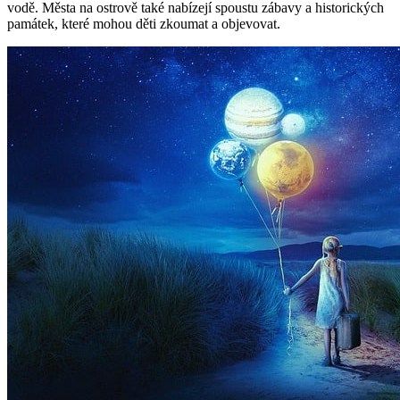
vodě. Města na ostrově také nabízejí ​spoustu zábavy a historických
⁢památek, které⁣ mohou děti zkoumat a objevovat.