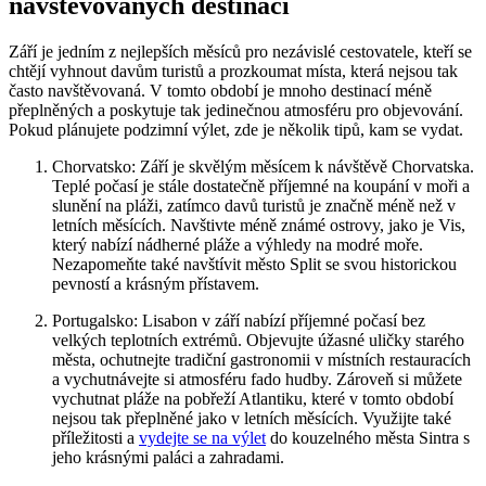
navštěvovaných destinací
Září je jedním z nejlepších měsíců pro nezávislé⁣ cestovatele, kteří se
chtějí vyhnout ⁣davům turistů‍ a ⁢prozkoumat místa, která nejsou tak
často navštěvovaná.‌ V​ tomto období je mnoho ⁢destinací méně
přeplněných a poskytuje tak jedinečnou atmosféru⁤ pro ⁤objevování.
Pokud plánujete podzimní⁢ výlet, zde je několik tipů, kam se⁣ vydat.
Chorvatsko: Září je skvělým měsícem k návštěvě Chorvatska.
⁤Teplé počasí je stále dostatečně příjemné na koupání ⁢v moři a
slunění ⁤na pláži, zatímco davů turistů je značně⁣ méně než v
letních měsících. Navštivte‌ méně známé⁣ ostrovy, jako je Vis,
který nabízí nádherné pláže a výhledy na modré moře.
‍Nezapomeňte ‍také navštívit město ‌Split‍ se ⁣svou​ historickou
pevností a ​krásným přístavem.
Portugalsko: Lisabon v září nabízí příjemné počasí ⁤bez
velkých teplotních extrémů. Objevujte úžasné uličky starého
města, ochutnejte tradiční​ gastronomii v místních restauracích
a vychutnávejte si atmosféru ‍fado hudby.⁢ Zároveň si můžete
vychutnat ⁢pláže na pobřeží Atlantiku, které v tomto období
nejsou tak přeplněné ‌jako v letních měsících. Využijte také
příležitosti ​a
vydejte se ⁣na výlet
⁣do kouzelného města Sintra​ s
jeho krásnými ​paláci a zahradami.