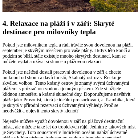
4. Relaxace na⁤ pláži ‍i​ v září: Skryté
destinace pro milovníky tepla
Pokud⁤ jste milovníkem tepla a rádi trávíte svou dovolenou na pláži,​
september ​je skvělým měsícem pro vaše ‍plány. I když léto končí⁤ a
podzim se blíží, stále existuje‍ mnoho skrytých destinací, kam⁣ se
můžete vydat a užívat ⁢si slunce a plážovou relaxaci. ‌
Pokud ‌jste ​naštěstí dostali pracovní dovolenou v​ září a chcete⁢
uniknout od ⁣shonu a ⁤davů⁣ turistů, Skalnatý ostrov v ⁢Řecku je
‌skvělou volbou. Tento ⁣krásný ostrov je známý‌ svými úchvatnými
plážemi s průzračnou vodou a jemným pískem. Zde⁢ si užijete
klidnou atmosféru ⁣a krásné ⁤slunečné⁤ dny. Doporučujeme navštívit
pláže ⁢jako Prasonisi,‍ která je ideální pro surfování, a Tsambika, která
⁢je skrytá‌ v ​přírodní‍ rezervaci s úchvatnými výhledy. Proč se
neodvážit a objevit tento skrytý klenot?
Nejenže můžete využít dovolenou v září na plážové destinační
místa, ale můžete také jet do tropických rájů. Jedním⁣ z takových míst
je​ Seychely.‍ Toto souostroví v Indickém oceánu nabízí⁣ úchvatné​
pláže s‌ bílým pískem, tyrkysovou vodou a tropickou vegetací.