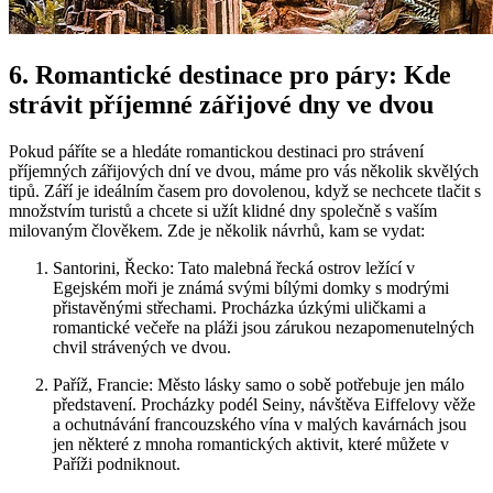
6. Romantické destinace pro páry: Kde
strávit příjemné zářijové dny ve dvou
Pokud páříte se a ⁤hledáte romantickou destinaci pro strávení
příjemných​ zářijových dní ‍ve ⁤dvou, máme pro vás několik skvělých
tipů. Září⁢ je ideálním časem pro‌ dovolenou, když se nechcete tlačit ⁢s
množstvím ⁢turistů a ⁣chcete si užít klidné dny společně s vaším
milovaným ⁢člověkem. Zde je několik návrhů, kam ⁢se vydat:
Santorini, ⁢Řecko: Tato malebná⁢ řecká ostrov ležící ​v
‌Egejském moři je známá svými bílými domky s modrými
přistavěnými střechami. Procházka úzkými uličkami‌ a
romantické večeře na pláži jsou zárukou nezapomenutelných
chvil strávených ve dvou.
Paříž, Francie: Město⁤ lásky samo o sobě potřebuje jen málo
představení. Procházky podél Seiny, návštěva ‌Eiffelovy věže
‌a ochutnávání⁢ francouzského vína v​ malých ​kavárnách jsou
jen některé z ⁢mnoha romantických aktivit, které můžete v
Paříži podniknout.