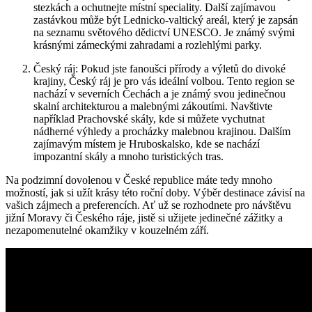
stezkách a⁣ ochutnejte ⁣místní speciality. Další zajímavou
⁣zastávkou může být​ Lednicko-valtický ‍areál, který je zapsán
na ‌seznamu světového dědictví UNESCO. Je známý ​svými
krásnými zámeckými⁤ zahradami a⁣ rozlehlými parky.
Český ráj:⁤ Pokud jste fanoušci přírody a výletů do divoké
⁤krajiny, Český ráj je pro vás ideální volbou. Tento‌ region ⁢se
nachází v ⁢severních Čechách a je známý ⁤svou‍ jedinečnou
skalní architekturou a malebnými zákoutími. Navštivte⁣
například ⁢Prachovské ⁣skály, kde si můžete vychutnat⁣
nádherné⁢ výhledy a procházky malebnou ‍krajinou. ⁢Dalším
zajímavým místem je Hruboskalsko, ⁢kde se nachází
impozantní‌ skály a mnoho turistických ⁤tras.
Na podzimní⁤ dovolenou v ⁤České republice máte tedy ‌mnoho
možností, jak si užít krásy této ‍roční doby. Výběr destinace závisí na
vašich zájmech ​a​ preferencích. Ať už se rozhodnete pro návštěvu
jižní Moravy či Českého ráje, jistě si užijete jedinečné zážitky⁤ a
nezapomenutelné ⁣okamžiky v kouzelném září.