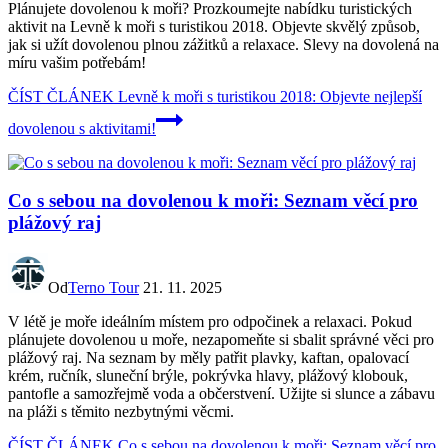
Plánujete dovolenou k moři? Prozkoumejte nabídku turistických
aktivit na Levně k moři s turistikou 2018. Objevte skvělý způsob,
jak si užít dovolenou plnou zážitků a relaxace. Slevy na dovolená na
míru vašim potřebám!
ČÍST ČLÁNEK
Levně k moři s turistikou 2018: Objevte nejlepší
dovolenou s aktivitami!
Co s sebou na dovolenou k moři: Seznam věcí pro
plážový raj
Od
Terno Tour
21. 11. 2025
V létě je moře ideálním místem pro odpočinek a relaxaci. Pokud
plánujete dovolenou u moře, nezapomeňte si sbalit správné věci pro
plážový raj. Na seznam by měly patřit plavky, kaftan, opalovací
krém, ručník, sluneční brýle, pokrývka hlavy, plážový klobouk,
pantofle a samozřejmě voda a občerstvení. Užijte si slunce a zábavu
na pláži s těmito nezbytnými věcmi.
ČÍST ČLÁNEK
Co s sebou na dovolenou k moři: Seznam věcí pro