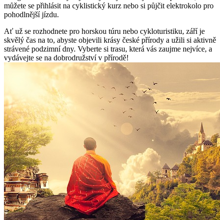
můžete se přihlásit na cyklistický kurz nebo si půjčit‌ elektrokolo pro
pohodlnější jízdu.
Ať už​ se rozhodnete pro⁣ horskou túru nebo cykloturistiku, ⁣září je
skvělý čas​ na to,‌ abyste⁤ objevili krásy české⁣ přírody a užili‍ si⁤ aktivně
strávené podzimní dny. Vyberte si trasu, která vás zaujme nejvíce, a‍
vydávejte ⁤se na dobrodružství v⁤ přírodě!