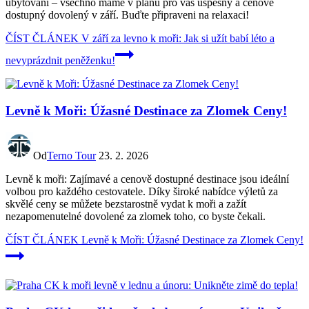
ubytování – všechno máme v plánu pro váš úspěšný a cenově
dostupný dovolený v září. Buďte připraveni na relaxaci!
ČÍST ČLÁNEK
V září za levno k moři: Jak si užít babí léto a
nevyprázdnit peněženku!
Levně k Moři: Úžasné Destinace za Zlomek Ceny!
Od
Terno Tour
23. 2. 2026
Levně k moři: Zajímavé a cenově dostupné destinace jsou ideální
volbou pro každého cestovatele. Díky široké nabídce výletů za
skvělé ceny se můžete bezstarostně vydat k moři a zažít
nezapomenutelné dovolené za zlomek toho, co byste čekali.
ČÍST ČLÁNEK
Levně k Moři: Úžasné Destinace za Zlomek Ceny!