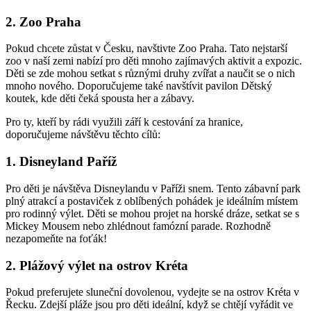
2. Zoo Praha
Pokud chcete zůstat v Česku, navštivte Zoo Praha.⁣ Tato nejstarší‌
zoo v ⁢naší zemi nabízí pro děti mnoho zajímavých aktivit a expozic.
Děti se⁤ zde mohou setkat s různými druhy zvířat a naučit ‍se o nich
mnoho nového. Doporučujeme také navštívit ​pavilon ⁤Dětský⁣
koutek, kde děti čeká spousta⁣ her a zábavy.
Pro ty, kteří by rádi využili září k ⁤cestování za hranice,
‌doporučujeme návštěvu těchto cílů:
1. Disneyland ⁤Paříž
Pro​ děti je návštěva Disneylandu v Paříži snem. Tento zábavní park
plný atrakcí a postaviček z oblíbených pohádek je⁤ ideálním místem
pro ⁢rodinný výlet. Děti se mohou projet na horské dráze, setkat se s
Mickey Mousem nebo zhlédnout famózní ⁣parade. Rozhodně
nezapomeňte ⁤na foťák!
2. Plážový výlet na ostrov ‍Kréta
Pokud preferujete ​sluneční dovolenou, vydejte⁤ se na ostrov Kréta v
Řecku. Zdejší pláže jsou ‌pro děti ideální,‌ když se chtějí vyřádit ve