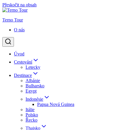
Přeskočit na obsah
Terno Tour
O nás
Úvod
Cestování
Letecky
Destinace
Albánie
Bulharsko
Egypt
Indonésie
Papua Nová Guinea
Itálie
Polsko
Řecko
Thajsko