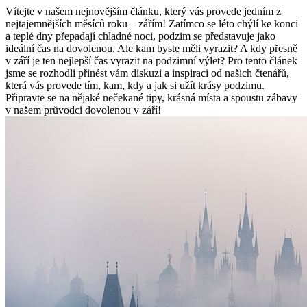
Vítejte v našem nejnovějším ⁤článku, který vás provede jedním z
nejtajemnějších měsíců roku – zářím! Zatímco se ‌léto ‍chýlí ⁣ke konci
a teplé dny přepadají chladné noci, podzim se představuje‌ jako
‌ideální čas ‌na dovolenou. ​Ale kam byste měli vyrazit? A kdy přesně
v září je ten nejlepší ⁤čas vyrazit⁤ na ⁢podzimní výlet? ⁣Pro ⁤tento článek
jsme se⁣ rozhodli⁢ přinést vám diskuzi‍ a inspiraci od našich čtenářů,
která ‍vás provede tím, kam, kdy a jak si užít krásy podzimu.
Připravte se⁢ na ​nějaké nečekané tipy, ⁢krásná místa⁤ a spoustu zábavy
v našem průvodci dovolenou v září!