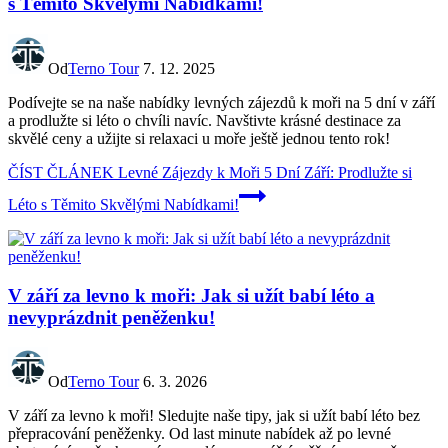
s Těmito Skvělými Nabídkami!
Od
Terno Tour
7. 12. 2025
Podívejte se na naše nabídky levných zájezdů k moři na 5 dní v září
a prodlužte si léto o chvíli navíc. Navštivte krásné destinace za
skvělé ceny a užijte si relaxaci u moře ještě jednou tento rok!
ČÍST ČLÁNEK
Levné Zájezdy k Moři 5 Dní Září: Prodlužte si
Léto s Těmito Skvělými Nabídkami!
V září za levno k moři: Jak si užít babí léto a
nevyprázdnit peněženku!
Od
Terno Tour
6. 3. 2026
V září za levno k moři! Sledujte naše tipy, jak si užít babí léto bez
přepracování peněženky. Od last minute nabídek až po levné