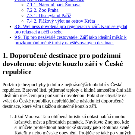
7.1
1. Národní park⁣ Šumava
7.2
2. Zoo Praha
7.3
1. Disneyland ⁤Paříž
7.4
2. Plážový výlet na ostrov ‍Kréta
8
8. Wellness dovolená pro regeneraci ‌v září:‍ Kam se vydat⁣
pro relaxaci a ⁤péči‍ o ‌sebe
9
9. Tip pro nezávislé cestovatele: ⁤Září jako⁣ ideální měsíc k
prozkoumání méně turisty navštěvovaných destinací
1. Doporučené ​destinace pro podzimní ​
dovolenou: ‍objevte kouzlo září‌ v České
republice
Podzim ⁤je ⁢bezpochyby jedním z nejkrásnějších období v České
republice. Barevné listí, příjemné teploty a klidná atmosféra činí září
ideálním⁤ měsícem pro podzimní dovolenou. ⁢Pokud ⁤se chystáte na ​
výlet do České⁤ republiky, nepřehlédněte následující doporučené⁢
destinace, které vám ukážou​ skutečné kouzlo září.
Jižní Morava:⁢ Tato oblíbená turistická oblast nabízí ‍mnoho
krásných měst ‍a ‍přírodních památek.‌ Navštivte Znojmo, kde
si můžete prohlédnout historické skvosty jako‍ Rotunda svaté
Kateřiny ⁣nebo městské opevnění.⁤ Projděte ‍se také po vinných