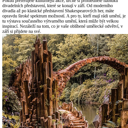
Pokud preferujete kulturnější akce, ‍určitě si prohlédněte nabídku
‌divadelních představení, které se konají⁤ v září. Od moderního
divadla až po klasické⁢ představení Shakespearových her, máte
opravdu široké spektrum možností. A pro ty, kteří mají rádi umění, je
tu výstava⁣ současného⁤ výtvarného umění, která může být⁢ velkou
inspirací.‍ Nezáleží na⁤ tom, co je vaše oblíbené umělecké ⁢odvětví, v
září si‌ přijdete na své.