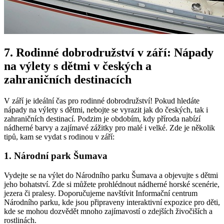
7. Rodinné dobrodružství v září: Nápady
na výlety s dětmi⁣ v českých a
zahraničních destinacích
V⁣ září⁤ je ideální čas pro rodinné dobrodružství! Pokud hledáte
nápady na výlety​ s dětmi, nebojte se vyrazit⁤ jak do českých, tak i
‍zahraničních destinací. Podzim je obdobím, kdy příroda nabízí⁤
nádherné barvy‌ a zajímavé‌ zážitky pro malé⁢ i velké. Zde je několik
tipů, kam​ se vydat s rodinou v září:
1. Národní park⁣ Šumava
Vydejte se ⁣na výlet‌ do Národního parku Šumava a objevujte s dětmi
jeho bohatství. Zde si můžete prohlédnout nádherné horské scenérie,⁤
jezera‌ či pralesy. ‍Doporučujeme ‌navštívit Informační centrum
Národního parku, kde jsou připraveny interaktivní expozice pro děti,
kde se ​mohou dozvědět mnoho zajímavostí o zdejších živočiších a
rostlinách.