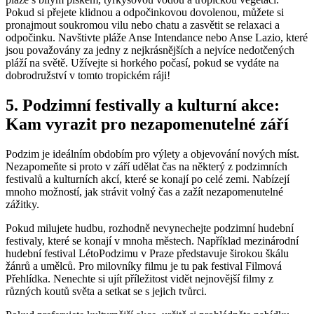
Pokud si přejete klidnou a odpočinkovou dovolenou, můžete si
pronajmout soukromou vilu nebo chatu a zasvětit se relaxaci a
odpočinku. Navštivte ⁣pláže ​Anse ⁢Intendance nebo Anse Lazio, které‍
jsou považovány za jedny​ z nejkrásnějších a nejvíce⁣ nedotčených
pláží ⁤na světě. Užívejte si horkého počasí, pokud se vydáte na
dobrodružství ‌v‌ tomto tropickém⁣ ráji!
5. Podzimní festivally a kulturní akce:
Kam vyrazit pro nezapomenutelné září
Podzim je⁣ ideálním obdobím​ pro výlety a ​objevování nových míst.
Nezapomeňte si​ proto v⁤ září‌ udělat čas ‌na ⁤některý ‌z podzimních
festivalů a ‌kulturních akcí, ⁢které se konají po celé zemi. Nabízejí
‌mnoho možností, ⁢jak strávit volný čas a zažít ⁢nezapomenutelné
zážitky.
Pokud‍ milujete hudbu, rozhodně nevynechejte podzimní⁤ hudební
festivaly, které se konají ⁢v​ mnoha městech. Například mezinárodní
hudební festival LétoPodzimu v Praze představuje širokou škálu
⁢žánrů a umělců. Pro milovníky filmu je ⁢tu ‍pak festival Filmová
Přehlídka. Nenechte si ujít příležitost ​vidět nejnovější⁤ filmy z
různých koutů světa⁤ a setkat se s jejich tvůrci.