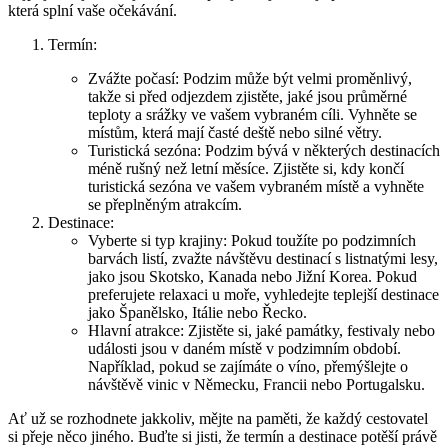
která splní vaše ‌očekávání.
Termín:
Zvážte počasí: Podzim může být velmi proměnlivý,
takže si ‌před​ odjezdem zjistěte, jaké jsou​ průměrné
teploty a srážky ve vašem vybraném cíli.⁤ Vyhněte ⁢se
místům, která⁤ mají časté deště nebo silné větry.
Turistická sezóna:‍ Podzim bývá v některých destinacích
méně​ rušný než letní měsíce. Zjistěte si,‍ kdy⁣ končí
turistická sezóna ⁤ve vašem ⁣vybraném místě a vyhněte
se přeplněným ⁢atrakcím.
Destinace:
Vyberte si typ krajiny: Pokud ⁤toužíte⁣ po podzimních
barvách listí, zvažte návštěvu ‌destinací⁣ s‌ listnatými ⁢lesy,
jako ⁣jsou Skotsko, Kanada ‌nebo Jižní‍ Korea. Pokud
‌preferujete ‍relaxaci u moře, vyhledejte​ teplejší destinace⁣
jako Španělsko,‌ Itálie nebo Řecko.
Hlavní atrakce:⁢ Zjistěte ​si, jaké památky, festivaly nebo
události jsou v ​daném místě v podzimním období.
Například, pokud se zajímáte o víno, přemýšlejte o
návštěvě vinic v Německu, Francii nebo Portugalsku.
Ať už ⁣se⁢ rozhodnete jakkoliv, ⁣mějte na paměti, že ​každý cestovatel
‌si přeje něco jiného. ​Buďte⁤ si jisti, že termín‌ a destinace potěší právě‌