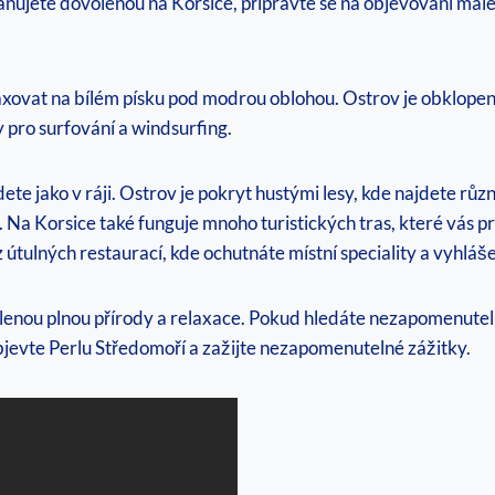
 plánujete dovolenou⁣ na Korsice, připravte se na objevování ma
elaxovat na bílém písku pod modrou oblohou. Ostrov je obklope
 pro surfování a windsurfing.
ete jako v ráji. Ostrov ‍je pokryt hustými lesy, kde najdete růz
 Na Korsice také funguje mnoho turistických tras, které vás 
z útulných restaurací, kde ochutnáte místní speciality a vyhláš
nou ⁢plnou přírody a relaxace. ‌Pokud hledáte nezapomenutel
Objevte Perlu Středomoří a zažijte nezapomenutelné zážitky.