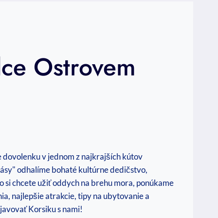
dce Ostrovem
e dovolenku v jednom z ⁣najkrajších kútov
ásy" odhalíme bohaté kultúrne dedičstvo,
ho si chcete užiť oddych na brehu mora, ponúkame
, najlepšie atrakcie,‌ tipy na ‌ubytovanie a‍
javovať Korsiku s nami!