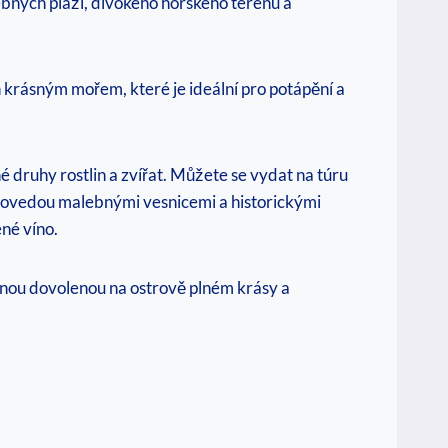
lebných pláží, divokého horského terénu a
n krásným mořem, které je ideální pro potápění a
né druhy rostlin a zvířat. Můžete se vydat na túru
provedou malebnými vesnicemi a historickými
ené víno.
nou dovolenou na ostrově plném krásy⁤ a