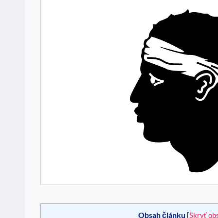
Obsah článku
[
Skryť ob