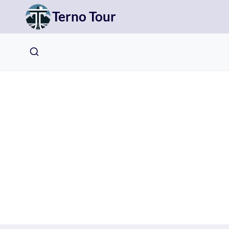
Přeskočit
Terno Tour
na
obsah