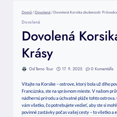
Domů
/
Dovolená
/
Dovolená Korsika zkušenosti: Průvodc
Dovolená
Dovolená Korsik
Krásy
Od
Terno Tour
17. 9. 2025
0 Komentáře
Vitajte na ⁤Korsike – ostrove, ‌ktorý bola už dlh
Francúzska, ste na⁣ správnom mieste. V našom prů
nádhernú prírodu a úchvatné pláže tohto ostrova.
vám všetko, čo potrebujete vedieť, aby ste si mohli 
povinné zastávky počas vašej cesty – to všetko a 