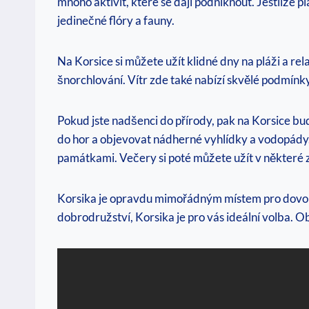
mnoho aktivit, které se⁤ dají podniknout. Jestliže
jedinečné flóry a fauny.
Na ⁢Korsice si můžete užít klidné dny na pláži a r
šnorchlování. Vítr zde také nabízí skvělé podmínky
Pokud jste ⁣nadšenci do přírody, pak na Korsice bud
do hor a objevovat nádherné vyhlídky a vodopády.
památkami. Večery si‌ poté můžete užít v⁢ některé⁣ 
Korsika je opravdu mimořádným místem pro dovole
dobrodružství, Korsika je pro vás ideální volba. 