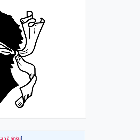
sah článku
]