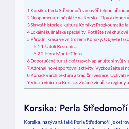
1
Korsika:‍ Perla Středomoří s⁣ neuvěřitelnou přírodo
2
Neopomenutelné pláže na Korsice: Tipy a‍ doporu
3
Skrytá historie a kultura Korsiky: Prozkoumejte fas
4
Lokální kulinářské speciality: Potěšte‍ své chuťové
5
Přírodní krása ve vnitrozemí Korsiky: Objevte fasci
5.1
1. Údolí Restonica
5.2
2. Hora Monte Cinto
6
Doporučené turistické⁤ trasy: Naplánujte si svůj v
7
Adrenalinové sportovní aktivity: Vyzkoušejte si n
8
Korsická architektura a tradiční vesnice: Uchvátí 
9
Vína a vinice na Korsice: Známé ‍vinařské regiony 
Korsika:‍ Perla Středomoř
Korsika, nazývaná také Perla Středomoří, je ostrov