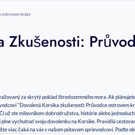
e ostrovem krásy
a Zkušenosti: Průvo
o považovaný za skrytý poklad Stredozemného mora. Ak plánujet
vodcovi "Dovolená Korsika zkušenosti: ​Průvodce ostrovem kr
 Či ‍už ste milovníkom dobrodružstva, histórie alebo jednoduc
plne ⁢vychutnať svoju dovolenku na Korsike.‍ Pravidlá cestovania
ešte viac čaká na vás v našom pútavom sprievodcovi. Poďte ob