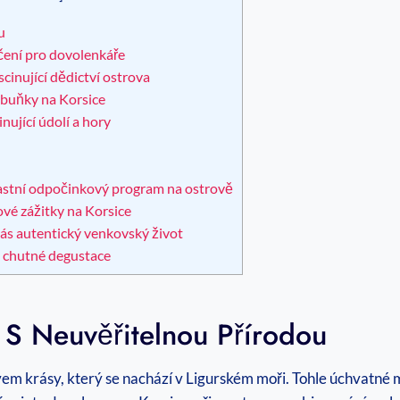
u
čení pro dovolenkáře
cinující dědictví ostrova
‌ buňky na Korsice
nující údolí a hory
lastní odpočinkový program na⁢ ostrově
ové zážitky na Korsice
vás autentický venkovský život
a chutné degustace
í S⁣ Neuvěřitelnou Přírodou
em krásy, který se nachází v⁤ Ligurském moři. Tohle úchvatné 