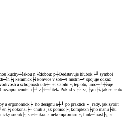
─ìejnou kuchy┼êskou n├ídobou; p┼Öedstavuje hlubok├╜ symbol
tradi─ìn├¡ keramick├í konvice v sob─¢ mistrn─¢ spojuje odkaz
vosti a schopnosti udr┼╛et stabiln├¡ teplotu, umo┼╛┼êuje
 nezapomenuteln├╜ z├í┼╛itek. Pokud v├ís zaj├¡m├í, jak se tento
 a ergonomick├⌐ho designu a┼╛ po praktick├⌐ rady, jak zvolit
a┼╛en├¡ dokonal├⌐ chuti a jak pomoc├¡ komplexn├¡ho manu├ílu
onicky snoub├¡ s estetikou a nekompromisn├¡ funk─ìnost├¡, a