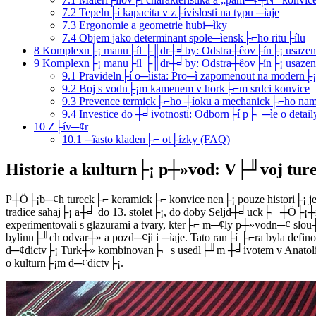
7.2
Tepeln├í kapacita v z├ívislosti na typu ─ìaje
7.3
Ergonomie a geometrie hubi─ìky
7.4
Objem jako determinant spole─ìensk├⌐ho ritu├ílu
8
Komplexn├¡ manu├íl ├║dr┼╛by: Odstra┼êov├ín├¡ usazenin,
9
Komplexn├¡ manu├íl ├║dr┼╛by: Odstra┼êov├ín├¡ usazenin,
9.1
Pravideln├í o─ìista: Pro─ì zapomenout na modern├¡
9.2
Boj s vodn├¡m kamenem v hork├⌐m srdci konvice
9.3
Prevence termick├⌐ho ┼íoku a mechanick├⌐ho na
9.4
Investice do ┼╛ivotnosti: Odborn├í p├⌐─ìe o detail
10
Z├ív─¢r
10.1
─îasto kladen├⌐ ot├ízky (FAQ)
Historie a kulturn├¡ p┼»vod: V├╜voj ture
P┼Ö├¡b─¢h tureck├⌐ keramick├⌐ konvice nen├¡ pouze histori├¡ jed
tradice sahaj├¡ a┼╛ do 13. stolet├¡, do doby Seljd┼╛uck├⌐ ┼Ö├¡┼í
experimentovali s glazurami a tvary, kter├⌐ m─¢ly p┼»vodn─¢ slo
bylinn├╜ch odvar┼» a pozd─¢ji i ─ìaje. Tato ran├í ├⌐ra byla de
d─¢dictv├¡ Turk┼» kombinovan├⌐ s usedl├╜m ┼╛ivotem v Anatolii. 
o kulturn├¡m d─¢dictv├¡.