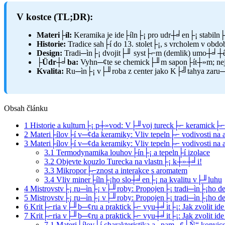
V kostce (TL;DR):
Materi├íl:
Keramika je ide├íln├¡ pro udr┼╛en├¡ stabiln├¡ t
Historie:
Tradice sah├í do 13. stolet├¡, s vrcholem v ob
Design:
Tradi─ìn├¡ dvojit├╜ syst├⌐m (demlik) umo┼╛┼ê
├Üdr┼╛ba:
Vyhn─¢te se chemick├╜m sapon├ít┼»m; nejle
Kvalita:
Ru─ìn├¡ v├╜roba z center jako K├╝tahya zaru─ìu
Obsah článku
1
Historie a kulturn├¡ p┼»vod: V├╜voj tureck├⌐ keramick├⌐ k
2
Materi├ílov├í v─¢da keramiky: Vliv tepeln├⌐ vodivosti na
3
Materi├ílov├í v─¢da keramiky: Vliv tepeln├⌐ vodivosti na
3.1
Termodynamika louhov├ín├¡ a tepeln├í izolace
3.2
Objevte kouzlo Turecka na vlastn├¡ k┼»┼╛i!
3.3
Mikropor├⌐znost a interakce s aromatem
3.4
Vliv miner├íln├¡ho slo┼╛en├¡ na kvalitu v├╜luhu
4
Mistrovstv├¡ ru─ìn├¡ v├╜roby: Propojen├¡ tradi─ìn├¡ho d
5
Mistrovstv├¡ ru─ìn├¡ v├╜roby: Propojen├¡ tradi─ìn├¡ho d
6
Krit├⌐ria v├╜b─¢ru a praktick├⌐ vyu┼╛it├¡: Jak zvolit id
7
Krit├⌐ria v├╜b─¢ru a praktick├⌐ vyu┼╛it├¡: Jak zvolit id
7.1
Materi├ílov├í charakteristika a „pam─¢┼Ñ“ konvic