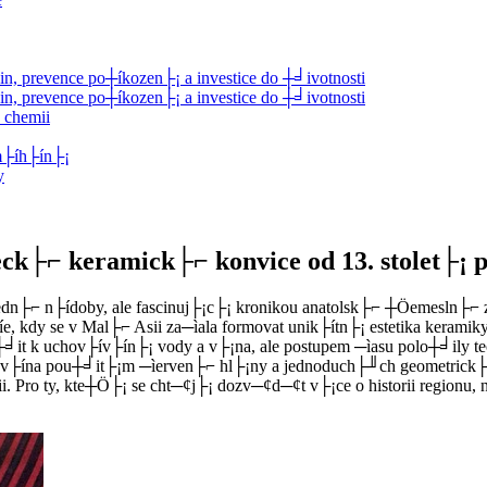
 prevence po┼íkozen├¡ a investice do ┼╛ivotnosti
 prevence po┼íkozen├¡ a investice do ┼╛ivotnosti
 chemii
m├íh├ín├¡
y
ck├⌐ keramick├⌐ konvice od 13. stolet├¡ p
n├⌐ n├ídoby, ale fascinuj├¡c├¡ kronikou anatolsk├⌐ ┼Öemesln├⌐ zru
e, kdy se v Mal├⌐ Asii za─ìala formovat unik├ítn├¡ estetika keramik
u┼╛it k uchov├ív├ín├¡ vody a v├¡na, ale postupem ─ìasu polo┼╛ily 
finov├ína pou┼╛it├¡m ─ìerven├⌐ hl├¡ny a jednoduch├╜ch geometric
Pro ty, kte┼Ö├¡ se cht─¢j├¡ dozv─¢d─¢t v├¡ce o historii regionu,