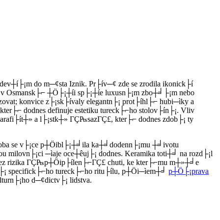
┼í├¡m do m─¢sta Iznik. Pr├ív─¢ zde se zrodila ikonick├í
ob─¢ v Osmansk├⌐ ┼Ö├¡┼íi sp├¡┼íe luxusn├¡m zbo┼╛├¡m nebo
ovat; konvice z├¡sk├ívaly elegantn├¡ prot├íhl├⌐ hubi─ìky a
 kter├⌐ dodnes definuje estetiku tureck├⌐ho stolov├ín├¡. Vliv
 karafi├ít┼» a l├¡stk┼» ΓÇ₧sazΓÇ£, kter├⌐ dodnes zdob├¡ ty
v├╜roba se v├¡ce p┼Öibl├¡┼╛ila ka┼╛dodenn├¡mu ┼╛ivotu
ou milovn├¡ci ─ìaje oce┼êuj├¡ dodnes. Keramika toti┼╛ na rozd├¡l
a bez rizika ΓÇ₧p┼Öip├ílen├⌐ΓÇ£ chuti, ke kter├⌐mu m┼»┼╛e
n├¡ specifick├⌐ho tureck├⌐ho ritu├ílu, p┼Öi─ìem┼╛
p┼Ö├¡prava
turn├¡ho d─¢dictv├¡ lidstva.