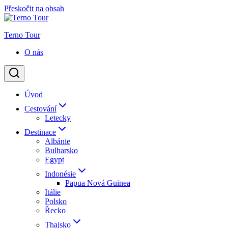
Přeskočit na obsah
Terno Tour
O nás
Úvod
Cestování
Letecky
Destinace
Albánie
Bulharsko
Egypt
Indonésie
Papua Nová Guinea
Itálie
Polsko
Řecko
Thajsko