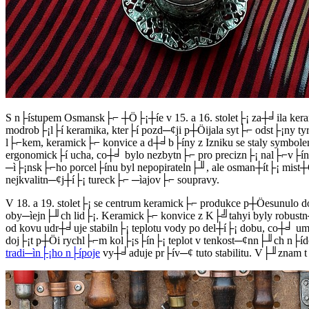
S n├ístupem Osmansk├⌐ ┼Ö├¡┼íe v 15. a 16. stolet├¡ za┼╛ila ke
modrob├¡l├í keramika, kter├í pozd─¢ji p┼Öijala syt├⌐ odst├¡ny 
l├⌐kem, keramick├⌐ konvice a d┼╛b├íny z Izniku se staly symbolem
ergonomick├í ucha, co┼╛ bylo nezbytn├⌐ pro precizn├¡ nal├⌐v├ín├
─ì├¡nsk├⌐ho porcel├ínu byl nepopirateln├╜, ale osman┼ít├¡ mist┼
nejkvalitn─¢j┼í├¡ tureck├⌐ ─ìajov├⌐ soupravy.
V 18. a 19. stolet├¡ se centrum keramick├⌐ produkce p┼Öesunulo
oby─ìejn├╜ch lid├¡. Keramick├⌐ konvice z K├╝tahyi byly robustn─¢
od kovu udr┼╛uje stabiln├¡ teplotu vody po del┼í├¡ dobu, co┼╛
doj├¡t p┼Öi rychl├⌐m kol├¡s├ín├¡ teplot v tenkost─¢nn├╜ch n├í
tradi─ìn├¡ho n├ípoje
vy┼╛aduje pr├ív─¢ tuto stabilitu. V├╜znam t