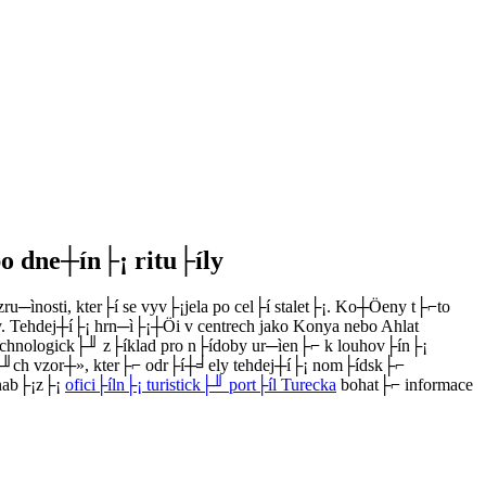
o dne┼ín├¡ ritu├íly
─ìnosti, kter├í se vyv├¡jela po cel├í stalet├¡. Ko┼Öeny t├⌐to
y. Tehdej┼í├¡ hrn─ì├¡┼Öi v centrech jako Konya nebo Ahlat
technologick├╜ z├íklad pro n├ídoby ur─ìen├⌐ k louhov├ín├¡
k├╜ch vzor┼», kter├⌐ odr├í┼╛ely tehdej┼í├¡ nom├ídsk├⌐
 nab├¡z├¡
ofici├íln├¡ turistick├╜ port├íl Turecka
bohat├⌐ informace