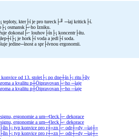
eploty, kter├í je pro tureck├╜ ─ìaj kritick├í.
dob├¡ osmansk├⌐ho Izniku.
uje dokonal├⌐ louhov├ín├¡ koncentr├ítu.
p┼í├¡ je hork├í voda a jedl├í soda.
je jedine─ìnost a spr├ívnou ergonomii.
onvice od 13. stolet├¡ po dne┼ín├¡ ritu├íly
 aroma a kvalitu p┼Öipravovan├⌐ho ─ìaje
 aroma a kvalitu p┼Öipravovan├⌐ho ─ìaje
esignu, ergonomie a um─¢leck├⌐ dekorace
esignu, ergonomie a um─¢leck├⌐ dekorace
e├íln├¡ typ konvice pro r┼»zn├⌐ odr┼»dy ─ìaj┼»
e├íln├¡ typ konvice pro r┼»zn├⌐ odr┼»dy ─ìaj┼»
e