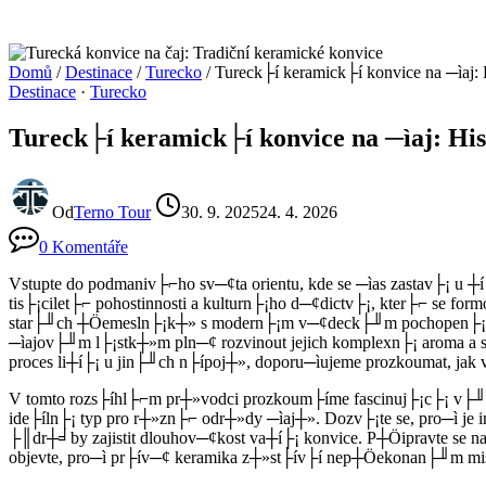
Domů
/
Destinace
/
Turecko
/
Tureck├í keramick├í konvice na ─ìaj
Destinace
·
Turecko
Tureck├í keramick├í konvice na ─ìaj: H
Od
Terno Tour
30. 9. 2025
24. 4. 2026
0 Komentáře
Vstupte do podmaniv├⌐ho sv─¢ta orientu, kde se ─ìas zastav├¡ u 
tis├¡cilet├⌐ pohostinnosti a kulturn├¡ho d─¢dictv├¡, kter├⌐ se for
star├╜ch ┼Öemesln├¡k┼» s modern├¡m v─¢deck├╜m pochopen├¡m mat
─ìajov├╜m l├¡stk┼»m pln─¢ rozvinout jejich komplexn├¡ aroma a 
proces li┼í├¡ u jin├╜ch n├ípoj┼», doporu─ìujeme prozkoumat, jak
V tomto rozs├íhl├⌐m pr┼»vodci prozkoum├íme fascinuj├¡c├¡ v├╜vo
ide├íln├¡ typ pro r┼»zn├⌐ odr┼»dy ─ìaj┼». Dozv├¡te se, pro─ì je
├║dr┼╛by zajistit dlouhov─¢kost va┼í├¡ konvice. P┼Öipravte se na 
objevte, pro─ì pr├ív─¢ keramika z┼»st├ív├í nep┼Öekonan├╜m mis