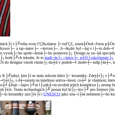
ramick├í v├╜roba svou ΓÇ₧zlatou ├⌐ruΓÇ£, soust┼Öed─¢nou p┼Öedev
tyrkysov├⌐ a raj─ìatov├⌐ ─ìerven├⌐. A─ìkoliv byl ─ìaj v t├⌐to d
 vysok├⌐ho spole─ìensk├⌐ho postaven├¡. Design se za─ìal specializ
¡ hork├╜ch tekutin. Je to
tradi─ìn├¡ ─ìajov├⌐ p┼Ö├¡slu┼íenstv├¡
,
Öi do designu vnesli vlastn├¡ du┼íi v podob─¢ motiv┼» tulip├ín┼»,
 do K├╝tahyi, kter├í se stala srdcem lidov├⌐ keramiky. Zdej┼í├¡ 
j┼í├¡, s d┼»razem na tepelnou setrva─ìnost, co┼╛ je vlastnost, kter
 umo┼╛┼êuje ─ìajov├╜m l├¡stk┼»m uvolnit jejich komplexn├¡ arom
dob├ích. Tento technologick├╜ posun byl kl├¡─ìov├╜ pro formov├í
├⌐to keramiky uzn├ív├í i
UNESCO
jako sou─ì├íst nehmotn├⌐ho kul