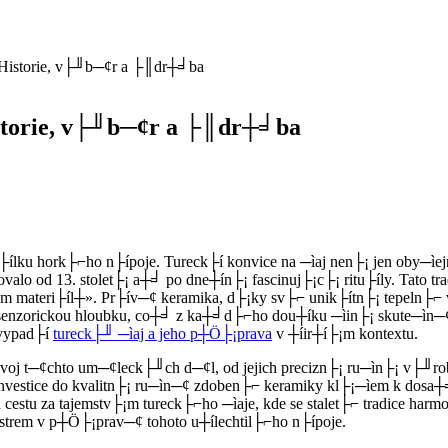
: Historie, v├╜b─¢r a ├║dr┼╛ba
istorie, v├╜b─¢r a ├║dr┼╛ba
┼í├ílku hork├⌐ho n├ípoje. Tureck├í konvice na ─ìaj nen├¡ jen oby
movalo od 13. stolet├¡ a┼╛ po dne┼ín├¡ fascinuj├¡c├¡ ritu├íly. Tato 
eri├íl┼». Pr├ív─¢ keramika, d├¡ky sv├⌐ unik├ítn├¡ tepeln├⌐ vodi
senzorickou hloubku, co┼╛ z ka┼╛d├⌐ho dou┼íku ─ìin├¡ skute─ìn─¢
 vypad├í
tureck├╜ ─ìaj a jeho p┼Ö├¡prava
v ┼íir┼í├¡m kontextu.
j t─¢chto um─¢leck├╜ch d─¢l, od jejich precizn├¡ ru─ìn├¡ v├╜roby
 investice do kvalitn├¡ ru─ìn─¢ zdoben├⌐ keramiky kl├¡─ìem k dos
cestu za tajemstv├¡m tureck├⌐ho ─ìaje, kde se stalet├⌐ tradice harm
trem v p┼Ö├¡prav─¢ tohoto u┼ílechtil├⌐ho n├ípoje.