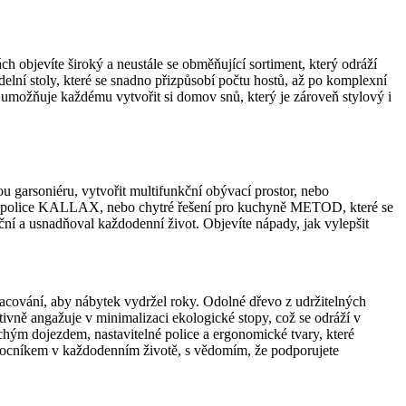
 objevíte široký a neustále se obměňující sortiment, který odráží
elní stoly, které se snadno přizpůsobí počtu hostů, až po komplexní
ož umožňuje každému vytvořit si domov snů, který je zároveň stylový i
 garsoniéru, vytvořit multifunkční obývací prostor, nebo
ární police KALLAX, nebo chytré řešení pro kuchyně METOD, které se
ční a usnadňoval každodenní život. Objevíte nápady, jak vylepšit
racování, aby nábytek vydržel roky. Odolné dřevo z udržitelných
tivně angažuje v minimalizaci ekologické stopy, což se odráží v
tichým dojezdem, nastavitelné police a ergonomické tvary, které
omocníkem v každodenním životě, s vědomím, že podporujete