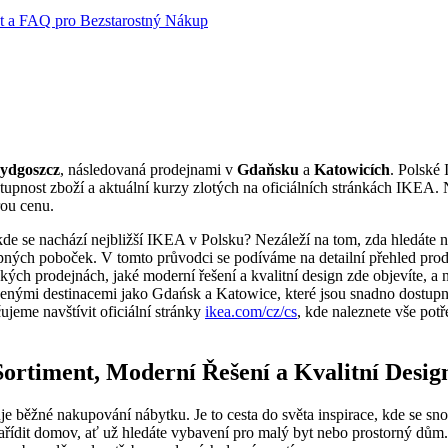
t a FAQ pro Bezstarostný Nákup
ydgoszcz
, následovaná prodejnami v
Gdaňsku
a
Katowicích
. Polské 
ostupnost zboží a aktuální kurzy zlotých na oficiálních stránkách IKE
rou cenu.
, kde se nachází nejbližší IKEA v Polsku? Nezáleží na tom, zda hledáte
upných poboček. V tomto průvodci se podíváme na detailní přehled prod
kých prodejnách, jaké moderní řešení a kvalitní design zde objevíte, a 
nými destinacemi jako Gdańsk a Katowice, které jsou snadno dostupné 
jeme navštívit oficiální stránky
ikea.com/cz/cs
, kde naleznete vše potř
Sortiment, Moderní Řešení a Kvalitní Desig
 běžné nakupování nábytku. Je to cesta do světa inspirace, kde se sn
i zařídit domov, ať už hledáte vybavení pro malý byt nebo prostorný d