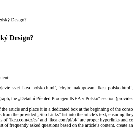
védský Design?
ský Design?
tent:
bjevte_svet_ikea_polsko.html`, `chytre_nakupovani_ikea_polsko.html`
raph, the „Detailní Přehled Prodejen IKEA v Polsku“ section (provided in
e article and place it in a dedicated box at the beginning of the con
s from the provided „Silo Links“ list into the article’s text, ensuring t
f `ikea.com/cz/cs` and `ikea.com/pl/pl/` are proper hyperlinks and cons
st of frequently asked questions based on the article’s content, crea