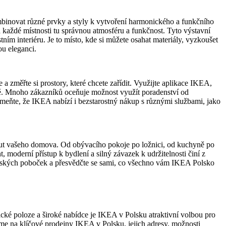
mbinovat různé prvky a styly k vytvoření harmonického a funkčního
á každé místnosti tu správnou atmosféru a funkčnost. Tyto výstavní
ím interiéru. Je to místo, kde si můžete osahat materiály, vyzkoušet
ou eleganci.
a změřte si prostory, které chcete zařídit. Využijte aplikace IKEA,
ě. Mnoho zákazníků oceňuje možnost využít poradenství od
meňte, že IKEA nabízí i bezstarostný nákup s různými službami, jako
ý kout vašeho domova. Od obývacího pokoje po ložnici, od kuchyně po
moderní přístup k bydlení a silný závazek k udržitelnosti činí z
z polských poboček a přesvědčte se sami, co všechno vám IKEA Polsko
gické poloze a široké nabídce je IKEA v Polsku atraktivní volbou pro
me na klíčové prodejny IKEA v Polsku, jejich adresy, možnosti