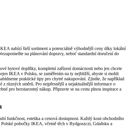
IKEA nabízí širší sortiment a potenciálně výhodnější ceny díky lokální
A. Nezapomeňte na plánování dopravy, neboť standardní doručení do
 nové bytové doplňky, kompletní zařízení domácnosti nebo jen chcete
ejen IKEA v Polsku, se zaměřením na ty nejbližší, abyste si mohli
nabídneme praktické tipy pro chytré nakupování. Zjistíte, že například
z různých směrů. Pro nejpřesnější a nejaktuálnější informace o
ebné pro bezstarostný nákup. Připravte se na cestu plnou inspirace a
n
oubí funkčnost, estetika a cenová dostupnost. Každý kout obchodního
ům. Polské pobočky IKEA, včetně těch v Bydgoszczi, Gdaňsku a