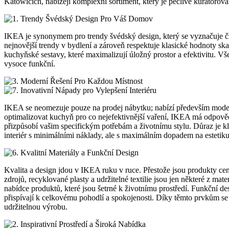
Katowicích, nabízejí komplexní sortiment, který je pečlivě kurátoro
IKEA je synonymem pro trendy švédský design, který se vyznačuje čist
nejnovější trendy v bydlení a zároveň respektuje klasické hodnoty sk
kuchyňské sestavy, které maximalizují úložný prostor a efektivitu. Vš
vysoce funkční.
IKEA se neomezuje pouze na prodej nábytku; nabízí především moderní
optimalizovat kuchyň pro co nejefektivnější vaření, IKEA má odpov
přizpůsobí vašim specifickým potřebám a životnímu stylu. Důraz je kl
interiér s minimálními náklady, ale s maximálním dopadem na estetiku
Kvalita a design jdou v IKEA ruku v ruce. Přestože jsou produkty cen
zdrojů, recyklované plasty a udržitelné textilie jsou jen některé z m
nabídce produktů, které jsou šetrné k životnímu prostředí. Funkční de
přispívají k celkovému pohodlí a spokojenosti. Díky těmto prvkům 
udržitelnou výrobu.