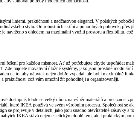
ván, aby splňoval potřeby moderních domácností.
ými liniemi, praktičností a nadčasovou elegancí. V polských pobočkách
andinávského stylu. Od robustních skříní a pohodlných pohovek, přes jíd
e je navrženo s ohledem na maximální využití prostoru a flexibilitu, c
 řešení pro každou místnost. Ať už potřebujete chytře uspořádat malou
ěď. Zde najdete inovativní úložné systémy, jako jsou proslulé modul
aden na to, aby nábytek nejen dobře vypadal, ale byl i maximálně funk
 a praktičnost, což vám umožní žít pohodlněji a organizovaněji.
ově dostupné, klade se velký důraz na výběr materiálů a preciznost zp
ateriálů, které IKEA používá ve svém výrobním procesu. Společnost se ak
sign se projevuje v detailech, jako jsou snadno otevíratelné zásuvky s 
se nábytek IKEA stává nejen estetickým doplňkem, ale i praktickým p