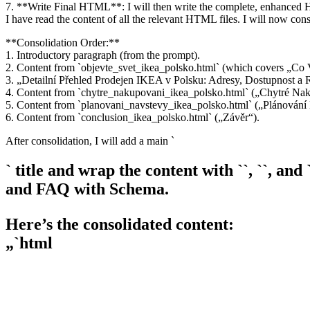
7. **Write Final HTML**: I will then write the complete, enhanced 
I have read the content of all the relevant HTML files. I will now co
**Consolidation Order:**
1. Introductory paragraph (from the prompt).
2. Content from `objevte_svet_ikea_polsko.html` (which covers „Co 
3. „Detailní Přehled Prodejen IKEA v Polsku: Adresy, Dostupnost a R
4. Content from `chytre_nakupovani_ikea_polsko.html` („Chytré N
5. Content from `planovani_navstevy_ikea_polsko.html` („Plánován
6. Content from `conclusion_ikea_polsko.html` („Závěr“).
After consolidation, I will add a main `
` title and wrap the content with ``, ``, an
and FAQ with Schema.
Here’s the consolidated content:
„`html