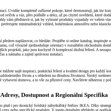
ací. Uvidíte kompletně zařízené pokoje, které demonstrují, jak lze ko
 svíček a váz, přes polštáře a deky, až po chytré osvětlení, které dod
y vám představit si, jak by vybrané produkty vypadaly ve vašem vlastn
ž preferujete minimalistický vzhled, bohémskou atmosféru nebo klasick
ředem naplánovat, co hledáte. Projděte si online katalog, inspirujte se 
namu, což výrazně zjednodušuje orientaci v rozsáhlém obchodním dom
ích projektů, jako jsou kuchyně či komplexní úložná řešení. A nezapo
as a námahu a zajistí správnou instalaci.
e můžete najít inspiraci, praktická řešení a kvalitní design pro každ
ždodenního života a s ohledem na dlouhou životnost. Široký sortiment, 
jemné vybavení domova, a to vše za příznivé ceny. Navštivte některou 
Adresy, Dostupnost a Regionální Specifika
 to platí i pro ikonický švédský nábytkářský řetězec IKEA. Díky strate
í ceny nebo specifické produkty. V tomto detailním přehledu se podívá