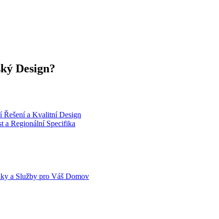
ský Design?
 Řešení a Kvalitní Design
t a Regionální Specifika
dky a Služby pro Váš Domov