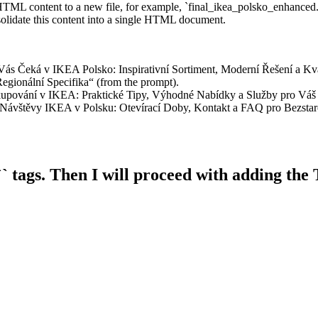
HTML content to a new file, for example, `final_ikea_polsko_enhanced.
nsolidate this content into a single HTML document.
Vás Čeká v IKEA Polsko: Inspirativní Sortiment, Moderní Řešení a Kva
egionální Specifika“ (from the prompt).
akupování v IKEA: Praktické Tipy, Výhodné Nabídky a Služby pro Vá
í Návštěvy IKEA v Polsku: Otevírací Doby, Kontakt a FAQ pro Bezsta
d `` tags. Then I will proceed with adding th