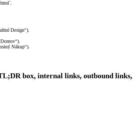
html`.
litní Design“).
š Domov“).
rostný Nákup“).
e TL;DR box, internal links, outbound links,