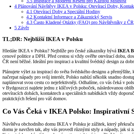
3.5
Inspirace a Moderní Řešení pro Každou Místnost
4
Plánování Návštěvy IKEA v Polsku: Otevírací Doby, Kontak
4.1
Otevírací Doby a Speciální Hodiny
4.2
Kontaktní Informace a Zákaznický Servis
4.3
Často Kladené Otázky (FAQ) pro Návštěvníky z ČR
5
Závěr
TL;DR: Nejbližší IKEA v Polsku
Hledáte IKEA v Polsku? Nejblíže pro české zákazníky bývá
IKEA B
cenové politice a DPH. Před cestou si vždy ověřte otevírací dobu, d
ČR není běžné. Ideální pro inspiraci a kvalitní švédský design za dob
Plánujete výlet za inspirací do světa švédského designu a přemýšlíte
načerpat nápady pro svůj interiér, Polsko nabízí několik snadno dost
naplánovat svou cestu co nejefektivněji. Odhalíme, co vás čeká v pols
v Bydgoszczi najdete jednu z klíčových poboček, následovanou oblíbe
otevíracích dobách, kontaktech a speciálních nabídkách vždy doporuču
praktických řešení pro váš domov.
Co Vás Čeká v IKEA Polsko: Inspirativní 
Návštěva obchodního domu IKEA v Polsku je zážitek, který překračuje
domu je navržen tak, aby vás provedl různými styly a nápady, jak s