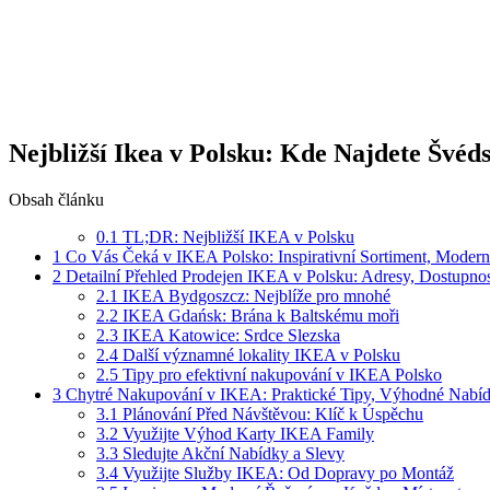
Nejbližší Ikea v Polsku: Kde Najdete Švéd
Obsah článku
0.1
TL;DR: Nejbližší IKEA v Polsku
1
Co Vás Čeká v IKEA Polsko: Inspirativní Sortiment, Moderní
2
Detailní Přehled Prodejen IKEA v Polsku: Adresy, Dostupnos
2.1
IKEA Bydgoszcz: Nejblíže pro mnohé
2.2
IKEA Gdańsk: Brána k Baltskému moři
2.3
IKEA Katowice: Srdce Slezska
2.4
Další významné lokality IKEA v Polsku
2.5
Tipy pro efektivní nakupování v IKEA Polsko
3
Chytré Nakupování v IKEA: Praktické Tipy, Výhodné Nabí
3.1
Plánování Před Návštěvou: Klíč k Úspěchu
3.2
Využijte Výhod Karty IKEA Family
3.3
Sledujte Akční Nabídky a Slevy
3.4
Využijte Služby IKEA: Od Dopravy po Montáž