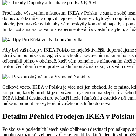
Procházka výstavními místnostmi IKEA v Polsku je sama o sobě inspir
domova. Zde můžete objevit nejnovější trendy v bytových doplňcích, od
plochy jsou navrženy tak, aby vám poskytly konkrétní nápady a pomohl
funkčnost a nabrat odvahu k experimentování s vlastním stylem, ať u
Aby byl váš nákup v IKEA Polsko co nejefektivnější, doporučujeme si p
která vám pomůže s navigací v obchodě a sestavením nákupního sez
odborníků přímo v obchodě, kteří vám pomohou s plánováním složitějš
je doručení domů nebo profesionální montáž nábytku, což vám ušetří č
Celkově vzato, IKEA v Polsku je více než jen obchod. Je to místo, kd
koupelnu, každý produkt je navržen s myšlenkou na zlepšení vašeho ka
IKEA ideální destinaci pro ty, kteří hledají funkční a esteticky pří
může nabídnout pro vytvoření vašeho ideálního domova.
Detailní Přehled Prodejen IKEA v Polsku: 
Polsko se v posledních letech stalo oblíbenou destinací pro nákupy, a
mnoho zákazníků, zejména z České republiky, kteří hledají výhodnějš