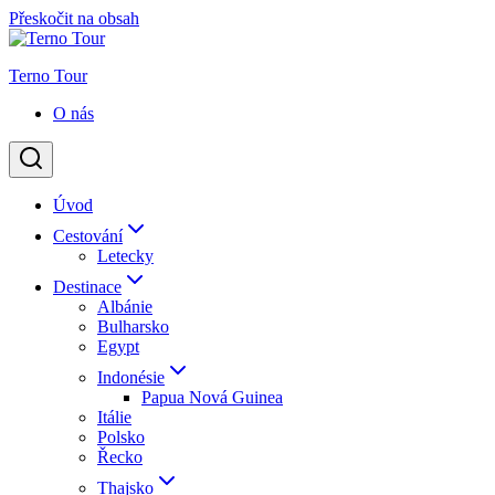
Přeskočit na obsah
Terno Tour
O nás
Úvod
Cestování
Letecky
Destinace
Albánie
Bulharsko
Egypt
Indonésie
Papua Nová Guinea
Itálie
Polsko
Řecko
Thajsko