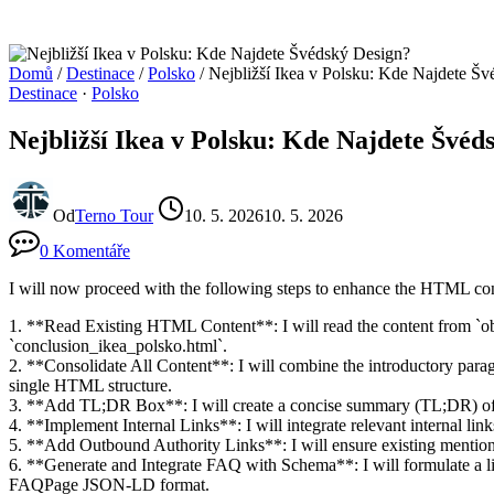
Domů
/
Destinace
/
Polsko
/
Nejbližší Ikea v Polsku: Kde Najdete Š
Destinace
·
Polsko
Nejbližší Ikea v Polsku: Kde Najdete Švéd
Od
Terno Tour
10. 5. 2026
10. 5. 2026
0 Komentáře
I will now proceed with the following steps to enhance the HTML con
1. **Read Existing HTML Content**: I will read the content from `o
`conclusion_ikea_polsko.html`.
2. **Consolidate All Content**: I will combine the introductory parag
single HTML structure.
3. **Add TL;DR Box**: I will create a concise summary (TL;DR) of th
4. **Implement Internal Links**: I will integrate relevant internal link
5. **Add Outbound Authority Links**: I will ensure existing mentions o
6. **Generate and Integrate FAQ with Schema**: I will formulate a li
FAQPage JSON-LD format.