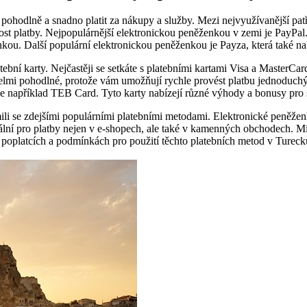
ohodlně a snadno platit za nákupy a služby. Mezi nejvyužívanější patř
ost platby. Nejpopulárnější elektronickou peněženkou v zemi je PayPal
u. Další populární elektronickou peněženkou je Payza, která také nabí
ební karty. Nejčastěji se setkáte s platebními kartami Visa a MasterCa
 velmi pohodlné, protože vám umožňují rychle provést platbu jednoduc
 je například TEB Card. Tyto karty nabízejí různé výhody a bonusy pro 
ámili se zdejšími populárními platebními metodami. Elektronické peněž
eální pro platby nejen v e-shopech, ale také v kamenných obchodech. Mí
 poplatcích a podmínkách pro použití těchto platebních metod v Turecku