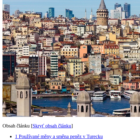
Obsah článku
[
Skryť obsah článku
]
1
Používané měny a směna peněz v Turecku