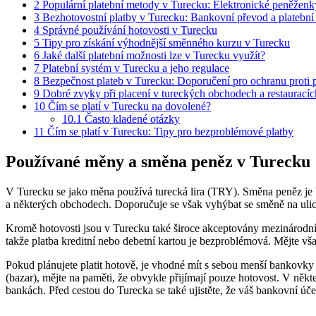
2
Populární platební metody v Turecku: Elektronické peněženky
3
Bezhotovostní platby v Turecku: Bankovní převod a platební
4
Správné používání hotovosti v Turecku
5
Tipy pro získání výhodnější směnného kurzu v Turecku
6
Jaké další platební možnosti lze v Turecku využít?
7
Platební systém v Turecku a jeho regulace
8
Bezpečnost plateb v Turecku: Doporučení pro ochranu prot
9
Dobré zvyky při placení v tureckých obchodech a restauracíc
10
Čím se platí v Turecku na dovolené?
10.1
Často kladené otázky
11
Čím se platí v Turecku: Tipy pro bezproblémové platby
Používané měny a směna peněz v Turecku
V Turecku se jako měna používá turecká lira (TRY). Směna peněz je bě
a některých obchodech. Doporučuje se však vyhýbat se směně na ulic
Kromě hotovosti jsou v Turecku také široce akceptovány mezinárodní p
takže platba kreditní nebo debetní kartou je bezproblémová. Mějte vš
Pokud plánujete platit hotově, je vhodné mít s sebou menší bankovky 
(bazar), mějte na paměti, že obvykle přijímají pouze hotovost. V někte
bankách. Před cestou do Turecka se také ujistěte, že váš bankovní úče