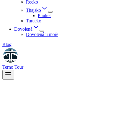
Řecko
Thajsko
Phuket
Turecko
Dovolená
Dovolená u moře
Blog
Terno Tour