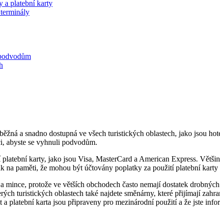
 a platební karty
 terminály
i podvodům
h
žná a snadno dostupná ve všech turistických oblastech, jako jsou hotel
i, abyste se vyhnuli podvodům.
latební karty, jako jsou Visa, MasterCard a American Express. Většina
ak na paměti, že mohou být účtovány poplatky za použití platební karty
a mince, protože ve větších obchodech často nemají dostatek drobných.
rých turistických oblastech také najdete směnárny, které přijímají zahr
t a platební karta jsou připraveny pro mezinárodní použití a že jste in