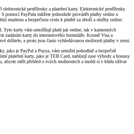
í elektronické peněženky a platební karty. Elektronické peněženky
. S pomocí PayPalu můžete jednoduše provádět platby online a
zí snadnou a bezpečnou cestu k platbě za zboží a služby online.
rd. Tyto karty vám umožňují platit jak online, tak v kamenných
hým zadáním karty do internetového formuláře. Kromě Visa a
své držitele, a proto jsou často vyhledávanou možností platby v zemi.
enky, jako je PayPal a Payza, vám umožní pohodlně a bezpečně
stní platební karty, jako je TEB Card, nabízejí zase výhody a bonusy
, abyste měli přehled o svých možnostech a mohli si v klidu užívat