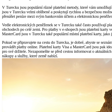
V Turecku jsou populární různé platební metody, které vám umožňují p
jsou v Turecku velmi oblíbené a poskytují rychlou a bezpečnou možn
přenášet peníze mezi svým bankovním účtem a elektronickou peněženko
Vedle elektronických peněženek se v Turecku také často používají plat
obchodech po celé zemi. Pro platby v e-shopech jsou platební karty
MasterCard jsou v Turecku také populární místní platební karty, jako
Pokud se připravujete na cestu do Turecka, je dobré, abyste se sezn
provádět platby online. Platební karty Visa a MasterCard jsou pak id
pro své držitele. Nezapomeňte se před cestou informovat o aktuálních
nákupy a služby, které země nabízí.