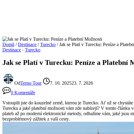
Domů
/
Destinace
/
Turecko
/
Jak se Platí v Turecku: Peníze a Plateb
Destinace
·
Turecko
Jak se Platí v Turecku: Peníze a Platební 
Od
Terno Tour
7. 10. 2025
23. 7. 2026
0 Komentáře
Vstoupili jste do kouzelné země, kterou je Turecko. Ať už se chystáte
Turecku a jaké platební možnosti vám zde nabízejí? V tomto článku 
plateb až po moderní elektronické metody, odhalíme vám, jaké jsou mož
bezproblémový zážitek z vaší cesty.