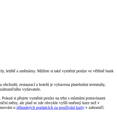
y, letiště a směnárny. Můžete si také vyměnit peníze ve většině bank
 obchodů, restaurací a hotelů je vybavena platebními terminály,
 zahraničního vydavatele.
 Pokud si přejete vyměnit peníze na trhu s místními potravinami
aniční měny, ale platí se zde obvykle vyšší směnný kurz než v
formováni o
případných poplatcích za používání karty
v zahraničí.