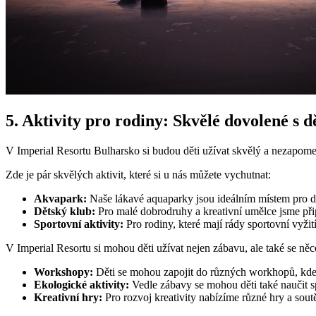
5. Aktivity pro rodiny: Skvělé dovolené s 
V Imperial Resortu Bulharsko si budou děti užívat skvělý a nezapomen
Zde je pár skvělých aktivit, které si u nás můžete vychutnat:
Akvapark:
Naše lákavé aquaparky jsou ideálním místem pro dě
Dětský klub:
Pro malé dobrodruhy a kreativní umělce jsme připr
Sportovní aktivity:
Pro rodiny, které mají rády sportovní vyžití
V Imperial Resortu si mohou děti užívat nejen zábavu, ale také se ně
Workshopy:
Děti se mohou zapojit do různých workhopů, kde s
Ekologické aktivity:
Vedle zábavy se mohou děti také naučit sp
Kreativní hry:
Pro rozvoj kreativity nabízíme různé hry a soutě