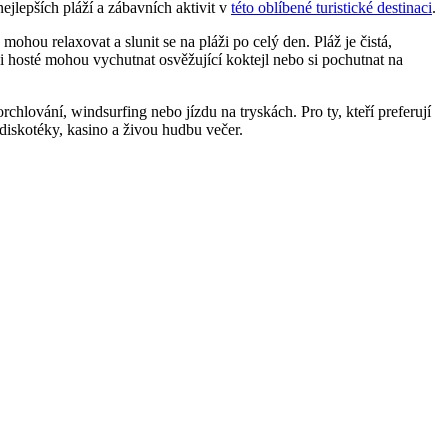
jlepších pláží a zábavních aktivit v
této oblíbené turistické destinaci
.
mohou relaxovat a slunit se na pláži po celý den. Pláž je čistá,
 si hosté mohou vychutnat osvěžující koktejl nebo si pochutnat na
hlování, windsurfing nebo jízdu na tryskách. Pro ty, kteří preferují
 diskotéky, kasino a živou hudbu večer.