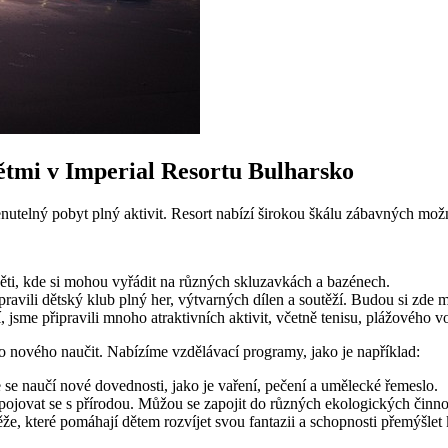
dětmi v Imperial Resortu Bulharsko
utelný pobyt plný aktivit. Resort nabízí širokou škálu zábavných možno
ti, kde si mohou vyřádit na různých skluzavkách a bazénech.
avili dětský klub plný her, výtvarných dílen a soutěží. Budou si zde m
, jsme připravili mnoho atraktivních aktivit, včetně tenisu, plážového vo
co nového naučit. Nabízíme vzdělávací programy, jako je například:
e naučí nové dovednosti, jako je vaření, pečení a umělecké řemeslo.
ojovat se s přírodou. Můžou se zapojit do různých ekologických činnost
že, které pomáhají dětem rozvíjet svou fantazii a schopnosti přemýšlet 