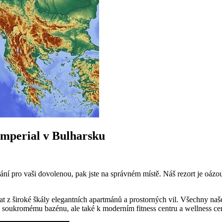
Imperial v Bulharsku
ání pro vaši dovolenou, pak jste na správném místě. Náš rezort je oázo
at z široké škály elegantních apartmánů a prostorných vil. Všechny na
soukromému bazénu, ale také k moderním fitness centru a wellness cent