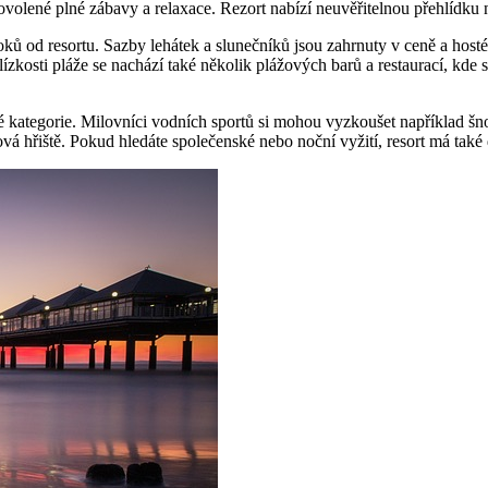
lené plné zábavy a relaxace. Rezort nabízí neuvěřitelnou přehlídku ne
oků od resortu. Sazby lehátek a slunečníků jsou zahrnuty v ceně a hosté 
lízkosti pláže se nachází také několik plážových barů a restaurací, kde
 kategorie. Milovníci vodních sportů si mohou vyzkoušet například šnorc
fová hřiště. Pokud hledáte společenské nebo noční vyžití, resort má také