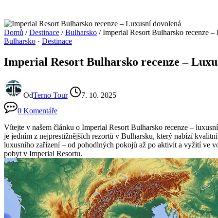
Domů
/
Destinace
/
Bulharsko
/
Imperial Resort Bulharsko recenze –
Bulharsko
·
Destinace
Imperial Resort Bulharsko recenze – Luxu
Od
Terno Tour
7. 10. 2025
0 Komentáře
Vítejte v našem článku o Imperial Resort Bulharsko recenze – luxusní
je jedním z nejprestižnějších rezortů v Bulharsku, který nabízí kvali
luxusního zařízení – od pohodlných pokojů až po aktivit a vyžití v
pobyt v Imperial Resortu.