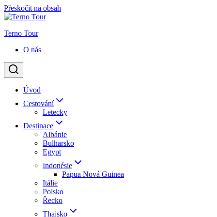
Přeskočit na obsah
Terno Tour
O nás
Úvod
Cestování
Letecky
Destinace
Albánie
Bulharsko
Egypt
Indonésie
Papua Nová Guinea
Itálie
Polsko
Řecko
Thajsko