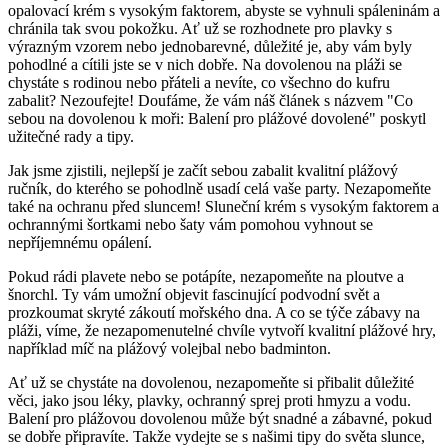
opalovací krém s ⁢vysokým faktorem, abyste ⁤se ‍vyhnuli spáleninám ​a
chránila tak svou pokožku. ⁣Ať ⁤už se⁢ rozhodnete ⁣pro plavky s
výrazným⁣ vzorem nebo jednobarevné, důležité⁢ je, aby vám‌ byly
pohodlné a cítili jste ‌se v ⁢nich dobře.⁤ Na dovolenou na pláži se​
chystáte ‌s rodinou nebo ⁢přáteli ‍a nevíte, co všechno do kufru
zabalit?⁣ Nezoufejte! Doufáme, že vám náš článek s názvem "Co ​
sebou na⁣ dovolenou k ‍moři: Balení pro plážové dovolené" poskytl
užitečné ⁣rady ⁢a ‌tipy.
Jak jsme zjistili, nejlepší je začít sebou zabalit ​kvalitní‍ plážový
‌ručník, do​ kterého se ⁤pohodlně usadí⁤ celá vaše party. Nezapomeňte
také na ochranu ⁤před sluncem! ​Sluneční⁣ krém s vysokým faktorem a
ochrannými šortkami nebo šaty vám pomohou vyhnout se⁢
nepříjemnému ⁢opálení.
Pokud ⁤rádi plavete nebo se potápíte, nezapomeňte na ploutve ⁢a
šnorchl. Ty vám umožní objevit fascinující ⁣podvodní ⁤svět a
prozkoumat skryté zákoutí‌ mořského ⁢dna. A co se týče zábavy na
pláži, víme, že nezapomenutelné‌ chvíle vytvoří kvalitní plážové hry,
například míč na plážový‌ volejbal nebo badminton.
Ať‌ už⁢ se⁣ chystáte na dovolenou, nezapomeňte si přibalit důležité
⁣věci, ⁤jako jsou léky, ⁣plavky, ochranný⁣ sprej proti⁢ hmyzu a vodu.
Balení pro plážovou dovolenou může být snadné a zábavné, pokud
se dobře připravíte.⁤ Takže vydejte se s našimi tipy do ⁢světa slunce, ​