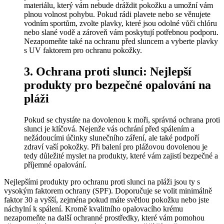
materiálu, ‍který vám nebude ‌dráždit pokožku a umožní⁢ vám‍
plnou volnost pohybu.‌ Pokud rádi plavete nebo se věnujete
vodním sportům, zvolte⁤ plavky, které jsou odolné vůči chlóru
‌nebo slané vodě a⁢ zároveň vám‌ poskytují potřebnou podporu.
⁤Nezapomeňte také na ochranu před sluncem ⁢a vyberte plavky
s‌ UV faktorem pro ochranu‌ pokožky.
3.​ Ochrana proti‍ slunci: Nejlepší⁣
produkty pro ⁤bezpečné opalování na
pláži
Pokud se chystáte na dovolenou ⁤k moři, správná ochrana proti
slunci je klíčová. ⁣Nejenže vás ​ochrání před spálením a
nežádoucími účinky slunečního záření, ale také podpoří
zdraví vaší pokožky. ​Při⁤ balení pro plážovou dovolenou je
tedy důležité myslet na produkty, které vám zajistí‍ bezpečné a
příjemné opalování.
Nejlepšími produkty pro ochranu proti‌ slunci na ​pláži jsou ty s
vysokým faktorem ochrany (SPF). Doporučuje se volit minimálně
faktor 30 ⁢a vyšší,​ zejména pokud máte⁢ světlou‌ pokožku nebo ⁤jste
⁤náchylní k spálení.⁢ Kromě kvalitního opalovacího krému
nezapomeňte na další ochranné prostředky, které vám pomohou