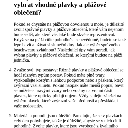
vybrat ‌vhodné⁣ plavky⁣ a plážové
oblečení?
Pokud se chystáte na plážovou dovolenou u moře, je‍ důležité
zvolit správné⁢ plavky a plážové oblečení, které vám nejenom‌
bude sedět, ale které vás také bude​ skvěle reprezentovat.
Když se na pláži cítíte pohodlně⁢ a sebevědomě, budete se také
lépe bavit a užívat⁢ si sluneční dny. Jak ale výběr správného
beachwearu ‌zvládnout? ⁣Následující tipy vám poradí,‍ jak
vybrat plavky⁢ a plážové oblečení, se kterými budete‌ na pláži
jednička.
Zvažte svůj⁣ typ postavy: Různé plavky a plážové oblečení se
hodí různým typům postav. Pokud máte ⁢plné tvary,
vyzkoušejte⁣ kostým ⁣s lehkou podporou nebo s⁢ páskem, který
zvýrazní vaši siluetu.‌ Pokud naopak‍ máte menší poprsí, bavit
se ​můžete s‌ hravými ‌vzory nebo volány na vrchní části⁣
plavek, které​ opticky přidají objem.⁢ Vždy si⁢ dejte záležet na
⁣výběru plavek, které zvýrazní‌ vaše přednosti a přeskládají
vaše‍ nedostatky.
Materiál a pohodlí jsou důležité: Pamatujte, že se v plavkách
celý den pohybujete, takže je​ důležité, abyste se v nich cítili
pohodlně. ​Zvolte plavky,⁣ které jsou vyrobené ⁣z kvalitního