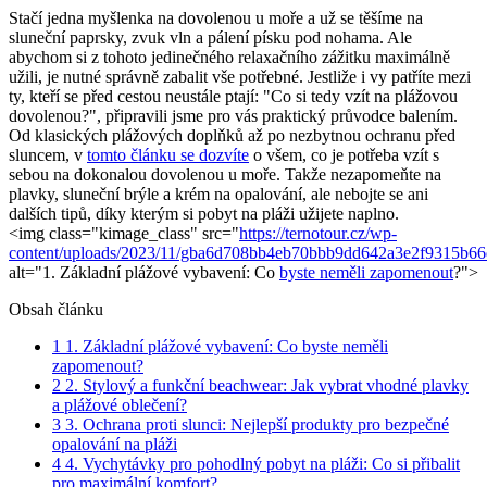
Stačí jedna myšlenka na dovolenou u⁤ moře a ‍už ⁣se těšíme na
sluneční paprsky, zvuk vln a pálení písku pod nohama. Ale
abychom si z tohoto jedinečného ⁢relaxačního zážitku maximálně
užili,⁢ je nutné správně zabalit vše potřebné. Jestliže i ‌vy patříte mezi
ty, kteří se před ⁢cestou ‍neustále ptají: "Co si tedy vzít na plážovou
dovolenou?", ⁣připravili jsme pro vás ⁤praktický průvodce balením.
Od klasických plážových ​doplňků až po ⁢nezbytnou ochranu ‌před
sluncem, v
tomto článku se dozvíte
⁤o všem, co je potřeba vzít s
sebou ‌na dokonalou dovolenou u moře. Takže nezapomeňte na
plavky, sluneční brýle a krém na opalování, ale nebojte se ⁣ani
dalších tipů, díky kterým si pobyt na pláži užijete ‍naplno.
<img class="kimage_class" src="
https://ternotour.cz/wp-
content/uploads/2023/11/gba6d708bb4eb70bbb9dd642a3e2f9315b
alt="1. Základní plážové vybavení: ⁢Co
byste neměli zapomenout
?">
Obsah článku
1
1. Základní plážové vybavení:⁤ Co⁣ byste⁢ neměli
zapomenout?
2
2. Stylový a funkční⁣ beachwear: Jak vybrat ‌vhodné⁣ plavky⁣
a plážové oblečení?
3
3.​ Ochrana proti‍ slunci: Nejlepší⁣ produkty pro ⁤bezpečné
opalování na pláži
4
4. Vychytávky pro⁤ pohodlný ‍pobyt na pláži: ⁤Co si přibalit
pro maximální​ komfort?