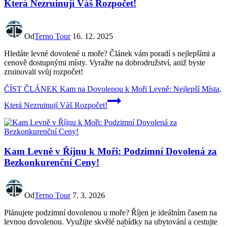
Která Nezruinují Váš Rozpočet!
Od
Terno Tour
16. 12. 2025
Hledáte levné dovolené u moře? Článek vám poradí s nejlepšími a
cenově dostupnými místy. Vyražte na dobrodružství, aniž byste
zruinovali svůj rozpočet!
ČÍST ČLÁNEK
Kam na Dovolenou k Moři Levně: Nejlepší Místa,
Která Nezruinují Váš Rozpočet!
Kam Levně v Říjnu k Moři: Podzimní Dovolená za
Bezkonkurenční Ceny!
Od
Terno Tour
7. 3. 2026
Plánujete podzimní dovolenou u moře? Říjen je ideálním časem na
levnou dovolenou. Využijte skvělé nabídky na ubytování a cestujte