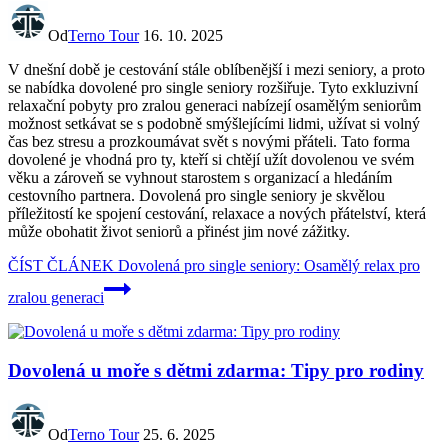
Od
Terno Tour
16. 10. 2025
V dnešní době je cestování stále oblíbenější i mezi seniory, a proto
se nabídka dovolené pro single seniory rozšiřuje. Tyto exkluzivní
relaxační pobyty pro zralou generaci nabízejí osamělým seniorům
možnost setkávat se s podobně smýšlejícími lidmi, užívat si volný
čas bez stresu a prozkoumávat svět s novými přáteli. Tato forma
dovolené je vhodná pro ty, kteří si chtějí užít dovolenou ve svém
věku a zároveň se vyhnout starostem s organizací a hledáním
cestovního partnera. Dovolená pro single seniory je skvělou
příležitostí ke spojení cestování, relaxace a nových přátelství, která
může obohatit život seniorů a přinést jim nové zážitky.
ČÍST ČLÁNEK
Dovolená pro single seniory: Osamělý relax pro
zralou generaci
Dovolená u moře s dětmi zdarma: Tipy pro rodiny
Od
Terno Tour
25. 6. 2025