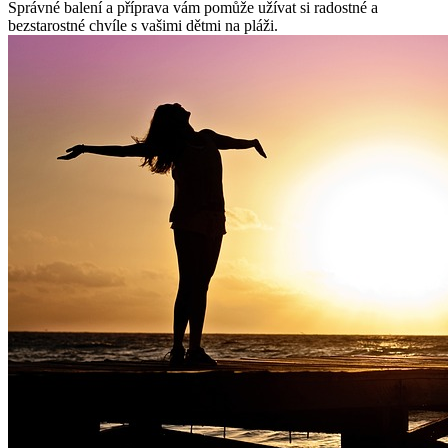
Správné balení ​a příprava‍ vám ⁣pomůže ​užívat⁣ si radostné a
bezstarostné chvíle s vašimi dětmi na pláži.