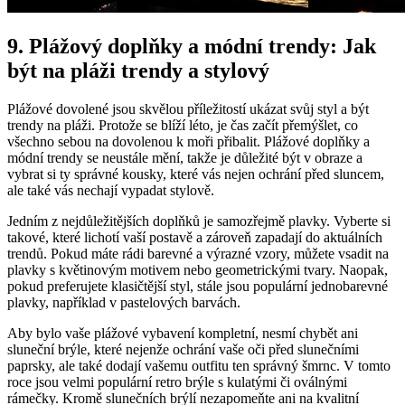
9. Plážový doplňky ‌a ‌módní trendy: Jak
být na pláži trendy a stylový
Plážové⁤ dovolené jsou skvělou příležitostí ukázat svůj styl a být
trendy​ na pláži. Protože ‍se‍ blíží léto, je čas začít přemýšlet,‌ co
všechno⁤ sebou⁣ na ‌dovolenou k moři přibalit. Plážové doplňky a
módní trendy‌ se neustále mění, takže je důležité být v obraze ​a
vybrat si ty ‌správné kousky, které vás nejen ochrání⁤ před sluncem,
ale také vás nechají vypadat stylově.
Jedním z nejdůležitějších doplňků ⁢je samozřejmě plavky. Vyberte si‌
takové, které lichotí vaší postavě a zároveň zapadají do⁤ aktuálních
trendů. ⁢Pokud máte rádi⁣ barevné a výrazné vzory, můžete ​vsadit na
⁣plavky s květinovým‍ motivem nebo geometrickými‍ tvary.​ Naopak,
pokud preferujete ​klasičtější​ styl, stále ⁢jsou populární jednobarevné
plavky, například v pastelových ⁣barvách.
Aby bylo⁢ vaše plážové vybavení ​kompletní, nesmí chybět ani
sluneční ⁢brýle, které nejenže ochrání vaše ⁣oči před slunečními
paprsky, ale také dodají vašemu outfitu ten správný šmrnc. V tomto
roce⁤ jsou velmi populární retro brýle s kulatými​ či oválnými
rámečky. Kromě‌ slunečních brýlí nezapomeňte ani na kvalitní