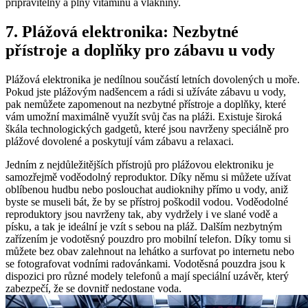
připravitelný⁣ a plný vitamínů a⁤ vlákniny.
7. Plážová elektronika:‍ Nezbytné
přístroje⁣ a doplňky pro zábavu u vody
Plážová elektronika je nedílnou součástí ⁤letních dovolených u moře.
Pokud jste plážovým nadšencem a rádi si užíváte zábavu u ⁣vody,
‍pak nemůžete zapomenout ​na nezbytné‌ přístroje a doplňky, které
vám ⁤umožní maximálně využít svůj⁤ čas na pláži. Existuje široká
škála technologických ‍gadgetů, ⁤které jsou navrženy speciálně ⁢pro
plážové dovolené a poskytují ⁢vám zábavu a relaxaci.
Jedním⁣ z‌ nejdůležitějších ⁢přístrojů pro⁢ plážovou ​elektroniku⁢ je
‌samozřejmě voděodolný reproduktor. Díky němu si můžete užívat
oblíbenou ⁣hudbu nebo poslouchat audioknihy přímo ⁣u vody, aniž⁤
byste se museli bát, ⁣že ⁣by se ‌přístroj ‍poškodil vodou.‍ Voděodolné ​
reproduktory jsou ⁣navrženy tak, aby vydržely i ve slané vodě a
písku, a tak je ideální‌ je ​vzít s sebou ‌na pláž. ⁢Dalším nezbytným‌
zařízením je vodotěsný pouzdro‌ pro ‌mobilní ‌telefon. ⁣Díky tomu si‍
můžete ⁤bez obav zalehnout na lehátko a surfovat po⁢ internetu nebo
se fotografovat vodními radovánkami. Vodotěsná ⁢pouzdra jsou‍ k
dispozici pro různé modely telefonů a mají speciální uzávěr, který
zabezpečí, že ‌se⁣ dovnitř nedostane voda.