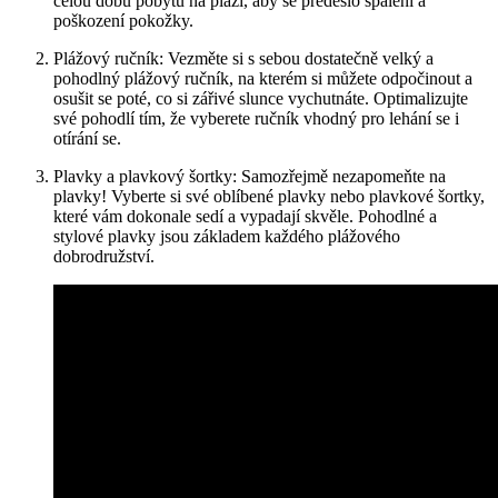
celou dobu pobytu na pláži, aby ‌se předešlo spálení a
poškození ​pokožky.
Plážový ručník: Vezměte⁣ si s sebou dostatečně ​velký a
pohodlný plážový ⁣ručník, na⁢ kterém si můžete odpočinout a
osušit se poté,‍ co si zářivé slunce‍ vychutnáte. Optimalizujte
své⁢ pohodlí tím, že vyberete ručník⁤ vhodný pro lehání se i
otírání se.
Plavky ‌a plavkový šortky: Samozřejmě nezapomeňte na⁤
plavky! Vyberte si své oblíbené⁣ plavky nebo plavkové šortky,
které⁣ vám dokonale sedí a vypadají‍ skvěle. ‍Pohodlné a
stylové plavky jsou​ základem každého plážového
dobrodružství.