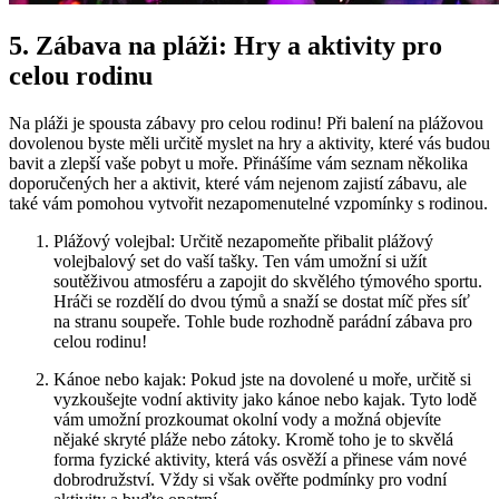
5.‍ Zábava na pláži: Hry a ​aktivity⁤ pro
⁣celou rodinu
Na pláži⁣ je spousta zábavy pro celou rodinu! Při balení na plážovou⁣
dovolenou ⁤byste měli⁤ určitě myslet na hry‍ a aktivity, ​které vás budou
bavit a‍ zlepší vaše pobyt u moře. Přinášíme vám ⁢seznam‌ několika
doporučených her⁣ a‌ aktivit, které vám ‌nejenom zajistí zábavu, ale
také ​vám pomohou vytvořit ⁣nezapomenutelné vzpomínky ⁣s rodinou.
Plážový volejbal: Určitě nezapomeňte přibalit plážový⁤
volejbalový set ⁢do vaší tašky. Ten vám umožní si ⁣užít
soutěživou atmosféru a zapojit do skvělého týmového sportu.
Hráči se rozdělí ⁤do dvou týmů a snaží se dostat ⁤míč přes síť
na ⁣stranu⁤ soupeře. Tohle bude ‌rozhodně parádní zábava pro
celou rodinu!
Kánoe nebo kajak: Pokud jste na dovolené⁤ u moře, určitě ‍si
vyzkoušejte vodní aktivity jako kánoe nebo kajak. Tyto lodě
vám umožní ‍prozkoumat⁤ okolní vody a možná ‌objevíte
nějaké skryté ⁣pláže⁣ nebo zátoky. Kromě toho je⁣ to skvělá
forma fyzické aktivity,⁢ která vás ‍osvěží a přinese vám nové
dobrodružství. Vždy si⁤ však ověřte podmínky pro⁣ vodní