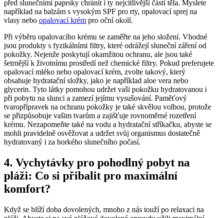
před slunečními paprsky chránit i ty⁢ nejcitlivější části těla. Myslete
například na balzám s ⁢vysokým SPF⁢ pro rty, opalovací sprej na⁢
vlasy nebo
opalovací krém
​pro oční okolí.
Při výběru opalovacího krému se zaměřte ⁤na jeho složení. Vhodné
jsou⁤ produkty s fyzikálními filtry, ⁢které ⁤odrážejí⁣ sluneční záření od
pokožky. Nejenže poskytují ⁢okamžitou ochranu, ale jsou také
šetrnější k životnímu prostředí než chemické filtry. Pokud preferujete
opalovací mléko nebo opalovací krém, zvolte takový, který
obsahuje hydratační složky, jako je například⁢ aloe vera nebo
glycerin. Tyto látky pomohou udržet vaši pokožku hydratovanou ⁤i
při pobytu na‍ slunci a zamezí jejímu vysušování. Paměťový
tvaropřípravek na ochranu pokožky je také skvělou volbou, protože
⁤se přizpůsobuje vašim tvarům a zajišťuje rovnoměrné rozetření
krému.⁢ Nezapomeňte také ⁢na vodu a hydratační stříkačku, abyste se
mohli pravidelně osvěžovat a udržet svůj organismus dostatečně‍
hydratovaný i za horkého slunečního počasí.
4. Vychytávky pro⁤ pohodlný ‍pobyt na
pláži: ⁤Co si přibalit pro maximální​
komfort?
Když se‍ blíží⁢ doba ⁢dovolených, mnoho z⁤ nás touží po relaxaci na​