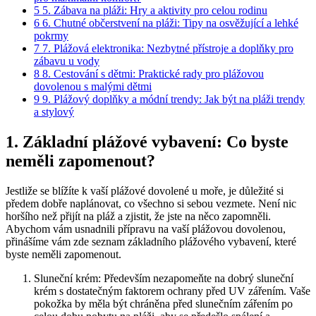
5
5.‍ Zábava na pláži: Hry a ​aktivity⁤ pro ⁣celou rodinu
6
6. Chutné⁤ občerstvení na pláži: ⁤Tipy na‍ osvěžující a lehké
pokrmy
7
7. Plážová elektronika:‍ Nezbytné přístroje⁣ a doplňky pro
zábavu u vody
8
8. Cestování ⁤s ​dětmi: Praktické rady pro ‌plážovou
dovolenou s malými dětmi
9
9. Plážový doplňky ‌a ‌módní trendy: Jak být na pláži trendy
a stylový
1. Základní plážové vybavení:⁤ Co⁣ byste⁢
neměli zapomenout?
Jestliže ‍se ⁤blížíte​ k vaší plážové dovolené u moře, je důležité ‌si
předem dobře naplánovat, co⁢ všechno si sebou⁣ vezmete.‌ Není nic
horšího než přijít⁤ na pláž a zjistit, že⁢ jste na něco ​zapomněli.
Abychom vám usnadnili ⁤přípravu ‍na vaší plážovou dovolenou,
přinášíme vám zde seznam základního plážového vybavení, které
byste neměli zapomenout.
Sluneční ​krém: Především nezapomeňte na dobrý⁤ sluneční
krém⁤ s dostatečným faktorem ochrany před UV zářením. ⁣Vaše
pokožka by měla ‌být chráněna před slunečním zářením po