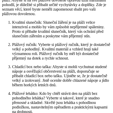
pláži. Abyste si‌ na své ‌plážové⁤ dovolené opravdu užili maximální
pohodlí, je ‌důležité⁢ si přibalit určité vychytávky ⁤a doplňky. ⁣Zde je
seznam⁣ věcí, které ​byste neměli zapomenout sbalit⁤ pro vaši
plážovou dovolenou.
Kvalitní slunečník: Sluneční žáření je ‌na pláži velice
intenzivní ⁢a mohlo by vám ⁣způsobit nepříjemné spáleniny.
Proto si přibalte kvalitní slunečník, který vás ochrání před​
slunečním zářením a poskytne vám příjemný stín.
Plážový⁢ ručník: Vyberte si plážový ručník, který ⁤je dostatečně⁢
velký a pohodlný. Kvalitní ​materiál a vzhled hrají​ také
významnou ​roli. Plážový ručník by měl být​ dostatečně⁤
příjemný na ⁣dotek a rychle ‍schnout.
Chladící ​box nebo taška: Abyste si ⁤mohli‌ vychutnat studené
nápoje a osvěžující občerstvení na pláži, doporučuje​ se
přibalit chladící ‍box nebo tašku. Ujistěte ⁤se, že je dostatečně
velký ​a izolovaný. Jistě oceníte dobře chlazené ⁤nápoje ⁢a jídlo‌
během horkých letních ⁢dnů.
Plážové lehátko: Kdo by chtěl ⁤strávit den na pláži⁣ bez⁣
pohodlného lehátka? Vyberte si takové, ⁣které je snadno
přenosné a skladné. Skvělé jsou lehátka s pohodlnou
podložkou, nastavitelným‌ opěradlem a⁤ praktickými kapsami
na drobnosti.