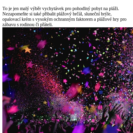
To je jen malý výběr vychytávek pro pohodlný pobyt‌ na pláži.
Nezapomeňte si také přibalit plážový ⁢brčál,⁤ sluneční brýle,
opalovací krém s vysokým ochranným ​faktorem a plážové hry pro
zábavu s ‌rodinou‍ či přáteli.