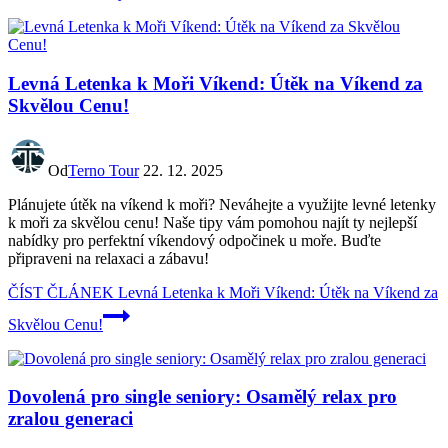
Levná Letenka k Moři Víkend: Útěk na Víkend za
Skvělou Cenu!
Od
Terno Tour
22. 12. 2025
Plánujete útěk na víkend k moři? Neváhejte a využijte levné letenky
k moři za skvělou cenu! Naše tipy vám pomohou najít ty nejlepší
nabídky pro perfektní víkendový odpočinek u moře. Buďte
připraveni na relaxaci a zábavu!
ČÍST ČLÁNEK
Levná Letenka k Moři Víkend: Útěk na Víkend za
Skvělou Cenu!
Dovolená pro single seniory: Osamělý relax pro
zralou generaci