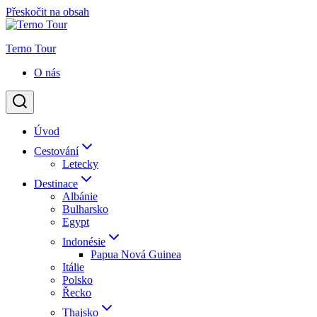
Přeskočit na obsah
Terno Tour
O nás
Úvod
Cestování
Letecky
Destinace
Albánie
Bulharsko
Egypt
Indonésie
Papua Nová Guinea
Itálie
Polsko
Řecko
Thajsko