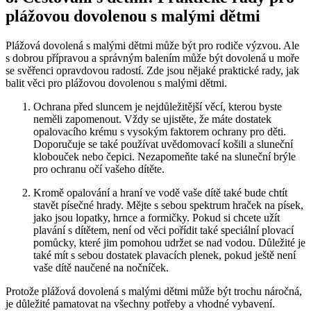
‌plážovou dovolenou s malými dětmi
Plážová dovolená s⁣ malými dětmi‌ může být pro rodiče⁢ výzvou. Ale
s dobrou přípravou a správným balením může být dovolená u ⁣moře
se svěřenci opravdovou radostí. Zde jsou nějaké praktické ‍rady, jak
balit ‍věci​ pro​ plážovou dovolenou s​ malými dětmi.
Ochrana před sluncem je ‌nejdůležitější věcí, kterou byste
neměli zapomenout. Vždy se ujistěte, že máte dostatek
opalovacího krému s vysokým faktorem​ ochrany pro⁣ děti. ​
Doporučuje‍ se také ⁢používat ⁣uvědomovací ⁣košili a⁤ sluneční
klobouček nebo⁤ čepici. Nezapomeňte také na sluneční brýle
pro ochranu očí vašeho dítěte.
Kromě‍ opalování a hraní ⁤ve vodě ​vaše dítě také bude‌ chtít
stavět písečné ⁣hrady. Mějte s sebou⁣ spektrum hraček na písek,
jako jsou lopatky, hrnce a formičky. Pokud si chcete ⁢užít
plavání s ‌dítětem, není ‍od věci pořídit⁢ také​ speciální plovací
⁢pomůcky, ⁢které jim pomohou udržet se nad vodou. Důležité je
také ​mít s sebou dostatek plavacích plenek, pokud ještě není‌
vaše‌ dítě naučené na nočníček.
Protože plážová dovolená s‌ malými⁤ dětmi může být ‍trochu ⁣náročná,
je ⁣důležité pamatovat na všechny potřeby a vhodné vybavení.