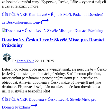
za bezkonkurenční ceny! Kypersko, Řecko, Itálie – vyber si svůj cíl
a užij si relaxaci u moře!
ČÍST ČLÁNEK
Kam Levně v Říjnu k Moři: Podzimní Dovolená
za Bezkonkurenční Ceny!
Dovolená v Česku Levně: Skvělé Místo pro Domácí
Prázdniny
Od
Terno Tour
22. 11. 2025
Letošní dovolená bude možná vypadat jinak, ale nezoufejte – Česko
je skvělým místem pro domácí prázdniny. S nádhernou přírodou,
historickými památkami a pohostinnými lidmi je tu neustále co
objevovat. A navíc, dovolená v Česku může být levnější než jiné
destinace. Připravte si svůj plán na úžasnou českou dovolenou a
užijte si skvělé a bezpečné léto!
ČÍST ČLÁNEK
Dovolená v Česku Levně: Skvělé Místo pro
Domácí Prázdniny