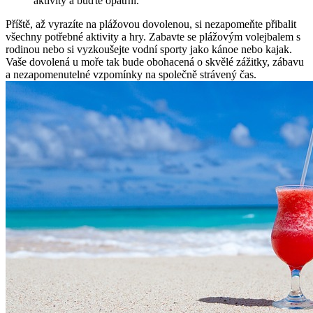
aktivity ‌a buďte opatrní.
Příště, až vyrazíte na plážovou dovolenou, si nezapomeňte ​přibalit
všechny potřebné aktivity a⁣ hry.‌ Zabavte se plážovým volejbalem s
rodinou nebo si vyzkoušejte ​vodní sporty jako ‌kánoe nebo ‌kajak.
Vaše dovolená u ⁤moře tak bude ⁤obohacená o skvělé ‌zážitky, ⁢zábavu
a nezapomenutelné vzpomínky na společně strávený čas.