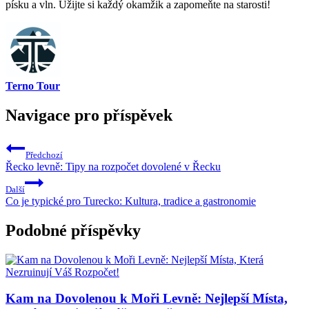
písku a vln. Užijte si každý okamžik a ⁢zapomeňte na starosti!
Terno Tour
Navigace pro příspěvek
Předchozí
Řecko levně: Tipy na rozpočet dovolené v Řecku
Další
Co je typické pro Turecko: Kultura, tradice a gastronomie
Podobné příspěvky
Kam na Dovolenou k Moři Levně: Nejlepší Místa,