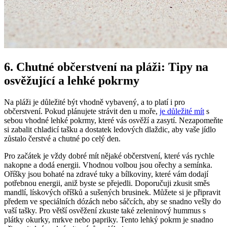
6. Chutné⁤ občerstvení na pláži: ⁤Tipy na‍
osvěžující a lehké pokrmy
Na ‌pláži je důležité být⁢ vhodně vybavený, a to platí‍ i pro
‍občerstvení. Pokud plánujete ⁤strávit den u moře,
je důležité mít
s ​
sebou ‍vhodné⁣ lehké pokrmy, ‍které vás‍ osvěží a zasytí. Nezapomeňte
si zabalit chladicí tašku ​a dostatek ledových dlaždic, aby vaše jídlo
zůstalo čerstvé‌ a chutné po celý ​den.
Pro ⁤začátek je vždy ​dobré mít nějaké ⁣občerstvení, které ‍vás⁤ rychle
nakopne a dodá energii. Vhodnou volbou jsou ořechy a semínka.
Oříšky⁤ jsou‌ bohaté na zdravé tuky a bílkoviny, které‌ vám dodají⁤
potřebnou energii, aniž byste ‌se přejedli. Doporučuji zkusit směs
mandlí, lískových oříšků a​ sušených brusinek. Můžete si ‌je připravit
předem ve speciálních ‌dózách nebo ‍sáčcích, aby se ⁤snadno‌ vešly⁤ do
vaší tašky. Pro ‌větší​ osvěžení zkuste také zeleninový hummus s
plátky okurky, ‌mrkve nebo papriky. Tento lehký pokrm⁢ je snadno